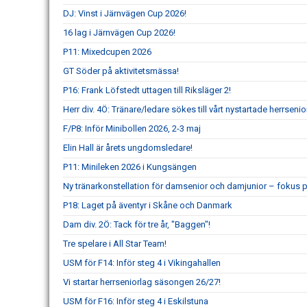
DJ: Vinst i Järnvägen Cup 2026!
16 lag i Järnvägen Cup 2026!
P11: Mixedcupen 2026
GT Söder på aktivitetsmässa!
P16: Frank Löfstedt uttagen till Riksläger 2!
Herr div. 4Ö: Tränare/ledare sökes till vårt nystartade herrsenio
F/P8: Inför Minibollen 2026, 2-3 maj
Elin Hall är årets ungdomsledare!
P11: Minileken 2026 i Kungsängen
Ny tränarkonstellation för damsenior och damjunior – fokus p
P18: Laget på äventyr i Skåne och Danmark
Dam div. 2Ö: Tack för tre år, "Baggen"!
Tre spelare i All Star Team!
USM för F14: Inför steg 4 i Vikingahallen
Vi startar herrseniorlag säsongen 26/27!
USM för F16: Inför steg 4 i Eskilstuna