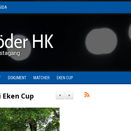
SIDA
öder HK
stagäng
T
DOKUMENT
MATCHER
EKEN CUP
 i Eken Cup
<
>