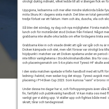
otroligt duktig målvakt, vilket ledde till att vi återigen fick en f
Uppgivna, ledsamma och mer eller mindre slutkörda både fysis
möta Skuru IK i dagens sista match. Det blev en total genom
tredje förlust var ett faktum. Hem och äta, duscha, vila och sl
Så blev det söndag, ny dag och nya möjligheter. Första matc
lunch och för motståndet stod Dicken från Finland. Något mer
grabbarna inte skulle orka ladda om efter lördagens trista av
Grabbarna klev in och visade direkt att igår var igår och nu är 
Dicken kämpade och slet, men vårt försvar var otroligt bra ti
höjdpunkt i matchen var att Dicken-spelarna under en period i
inte tillhör vanligheterna i Stockholmshandbollen. Bra för oss
och placeringsmatch om 5-6:e plats mot Tyresö HF skulle avsl
I den sista matchen spelade vi finfin handboll med ett tufft för
ledning i halvtid, men sedan tog det stopp. Tyresö avgick med s
placering i P14 Eken Cup 2023. Som kuriosa ”vann” vi brons i m
Under dessa tre dagar har vi, och förhoppningsvis även våra ås
fin, fartfylld och publikvänlig handboll. Vi kan mäta oss med 
vanligt ger vi aldrig upp. Vi ställer upp och fightas både med 
skratt, tårar och tandagnissel.