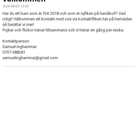
2026-08-05 13:05
Har du ett barn som är fött 2018 och som är nyfiken på handboll? Vad
roligt! Välkommen att kontakt med oss via kontaktfliken här på hemsidan
så berättar vi mer!
Pojkar och flickor tränar tillsammans och vi tränar en gång per vecka.
Kontaktperson:
Samuel Inghammar
0737-388281
samuelinghammar@gmail.com