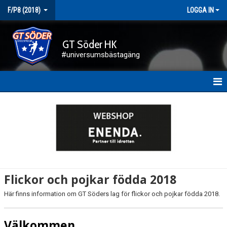
F/P8 (2018)
LOGGA IN
GT Söder HK
#universumsbästagäng
HEM
NYHETER
KALENDER
BILDGALLERI
Flickor och pojkar födda 2018
DOKUMENT
Här finns information om GT Söders lag för flickor och pojkar födda 2018.
KONTAKT
Välkommen