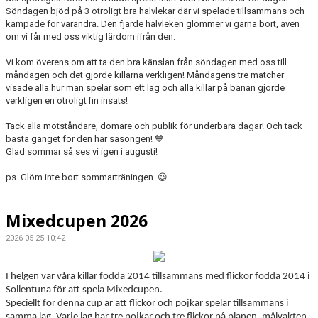
Söndagen bjöd på 3 otroligt bra halvlekar där vi spelade tillsammans och
kämpade för varandra. Den fjärde halvleken glömmer vi gärna bort, även
om vi får med oss viktig lärdom ifrån den.
Vi kom överens om att ta den bra känslan från söndagen med oss till
måndagen och det gjorde killarna verkligen! Måndagens tre matcher
visade alla hur man spelar som ett lag och alla killar på banan gjorde
verkligen en otroligt fin insats!
Tack alla motståndare, domare och publik för underbara dagar! Och tack
bästa gänget för den här säsongen! 💙
Glad sommar så ses vi igen i augusti!
ps. Glöm inte bort sommarträningen. 😉
Mixedcupen 2026
2026-05-25 10:42
I helgen var våra killar födda 2014 tillsammans med flickor födda 2014 i
Sollentuna för att spela Mixedcupen.
Speciellt för denna cup är att flickor och pojkar spelar tillsammans i
samma lag. Varje lag har tre pojkar och tre flickor på planen, målvakten