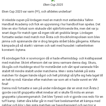
Eken Cup 2025
Eken Cup 2025 var varm (!!!!), och alldeles underbar!
Vi inledde cupen på lördagen med en match mot estländska Tallinn
Handball Academy och fick en uppvisning i hur handboll kan spelas. Det
blev en stor förlust som stukade vårt självförtroende lite, men det var ju
snart dags för match igen så ingen idé att grubbla länge. Lördagen
fortsatte sedan med match mot Årsta och Stockholmspolisen som blev
jämna och spännande där vi drog längsta strået båda gångerna. Killarna
kämpade på så starkt i värmen och satt med huvudet i vattenhinken
konstant i bytena.
På söndagen fick vi sovmorgon då vi hade eftermiddag- och kvällspasset
med matcher. Skönt eftersom det var ännu varmare denna dag. Skuru,
Skogås och Huddinge stod för motståndet och vårt spel varierade från
stabilt till mindre stabilt under matcherna. Men i sista halvlek på sista
matchen för dagen hände något och helt plötsligt så lyfte sig hela laget till
en helt ny nivå. Känslan efter matchen var som att vi hade vunnit en VM-
final!
Denna nivå fortsatte vi sen på under måndagen där en vinst mot Årsta 2
gjorde oss till gruppetta vilket innebar att vi skulle få möta en annan
gruppetta i placeringsmatch. Det blev Tyresö och vi gjorde oss redo för en
tuff kamp. Sättet våra killar går in med fast beslutsamhet att kämpa med
näbbar och klor i den sista matchen var beundransvärd och jag tror vi