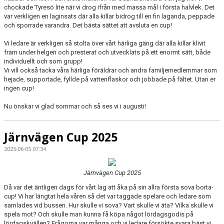
chockade Tyresö lite när vi drog ifrån med massa mål i första halvlek. Det
var verkligen en laginsats där alla killar bidrog till en fin laganda, peppade
och sporrade varandra. Det bästa sättet att avsluta en cup!
Vi ledare är verkligen så stolta över vårt härliga gäng där alla killar klivit
fram under helgen och presterat och utvecklats på ett enormt sätt, både
individuellt och som grupp!
Vi vill också tacka våra härliga föräldrar och andra familjemedlemmar som
hejade, supportade, fyllde på vattenflaskor och jobbade på fältet. Utan er
ingen cup!
Nu önskar vi glad sommar och så ses vi i augusti!
Järnvägen Cup 2025
2025-06-05 07:34
Järnvägen Cup 2025
Då var det äntligen dags för vårt lag att åka på sin allra första sova borta-
cup! Vi har längtat hela våren så det var taggade spelare och ledare som
samlades vid bussen. Hur skulle vi sova? Vart skulle vi äta? Vilka skulle vi
spela mot? Och skulle man kunna få köpa något lördagsgodis på
lördagskvällen? Frågorna var många och vi ledare försökte svara bäst vi