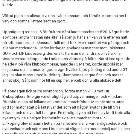
kunde.
Väl på plats installerade vi oss i vårt klassrum och försökte komma ner i
varv och somna, lättare sagt än gjort...
Uppstigning redan kl 6 för frukost då vi hade matchstart 8:20. Några hade
sovit bra, andra "nästan inte alls" så som ju känslan kan vara efter en natt
på luftmadrass i ett klassrum fullt med folk. Men humöret var på topp och
alla var matchsugna. Under lördagen spelade vi matcher mot Eskilstuna
GUIF och LIF Lindesberg, den ena tuffare än den andra, och våra killar
visade en stor kämpaanda i solen och värmen på fältet. När vi inte spelade
hejade vi på våra klubbkompisar, hängde i GT-tältet, körde uppblåsbar
ninjabana och hamnade i godisregn. Kvällen bjöd på häng med andra GT-
lag i skolan vi sov i med kuddkrig, Champions League-final och massa
annat skoj. Sånt som hör till en cup helt enkelt och vi alla älskade det!
På söndagen fick vi lite sovmorgon, första match kl 10 mot HK
Brukspöjkera. Energin var otroligt låg vid uppvärmningen och vi ledare
försökte mana på killarna att komma i matchfokus. Men när stora tutan
ljöd för matchstart på fältet var det som att någon switchade till ON i
killarna och det var full fart igen. En otrolig styrka att finna ny kraft trots alla
nya intryck hela helgen har bestått av. Sista matchen mot RP IF
Linköping blev slitsam i hettan på fältet men när vi var färdigspelade och
nyduschade och satte oss i bussen på vägen hem med medalj runt halsen