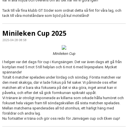
var vi alla nöjda och överens om att det här vill vi göra igen!
Tack till vår fina klubb GT Söder som ordnat detta så fint för våra lag, och
tack till våra motståndare som bjöd på kul motstånd!
Minileken Cup 2025
2025-04-28 08:58
Minileken Cup
I helgen var det dags för cup i Kungsängen. Det var även dags att gå från
kortplan med 5 mot 5 till helplan och 6 mot 6 med linjespelare. Mycket
spännande!
Totalt 6 matcher spelades under lördag och söndag. Första matchen var
den mest skakiga, där vi lade fokus på fel saker. Vi påminde oss efter
matchen att vi bara ska fokusera på det vi ska göra, inget annat kan vi
påverka, och efter det så gick formkurvan spikrakt uppåt.
Vi tränare är otroligt imponerade av killarna som orkade hålla humöret och
fokuset hela vägen fram till söndagskvällen då sista matchen spelades.
Mellan matcherna spenderades all tid utomhus, ett härligt häng med
föräldrar och andra lag.
Nu fortsätter vi träna och gör oss redo för Järnvägen cup och Eken cup!