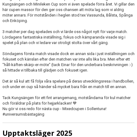
Kungsängen och Minileken Cup som vi även spelade förra året. Vi gillar den
här cupen massor för den ger oss chansen att möta lag som vi aldrig
möter annars. För motstånden i heglen stod tex Vassunda, Bålsta, Spånga
och Enköping.
3 matcher per dag spelades och vi lärde oss något nytt för varje match.
Lördagens fantastiska inställning, fokus och kämparanda visade sig i
spelet på plan och vi ledare var otroligt stolta över vårt gäng.
Söndagens första match visade dock en annan sida i just inställningen och
fokuset och känslan efter den matchen var inte alls lika bra. Men efter ett
"håll-käften-skärp-er-möte" (tack Einar för den underbara beskrivningen :-)
så hittade vi tillbaka till glädjen och fokuset igen.
Det är så kul att få följa våra spelare på deras utvecklingsresa i handbollen,
och under en cup så händer så mycket bara från en match till en annan.
Tack Kungsängen för ett fint arrangemang, motståndarna för kul matcher
och föräldrar på plats för hejjarklacken!
💙
Nu gör vi oss redo för nästa cup - Mixedcupen i Sollentuna!
#universumsbästagäng
Upptaktsläger 2025