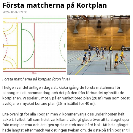
Första matcherna på Kortplan
2024-10-07 09:06
Första matcherna på kortplan (grön linje)
I helgen var det äntligen dags att kicka igång de första matcherna för
säsongen i ett sammandrag och det på den från förbundet nyinstiftade
kortplanen. Vi spelar 5 mot 5 på en vanligt bred plan (20 m) men som ordet
avslöjar en mycket kortare plan (26 m istället för 40 m).
Lite ovanligt för alla i början men vi kommer vänja oss under hösten helt
säkert. I vilket fall som helst var killarna väldigt glada över att ta steget upp
från miniplanerna och äntligen spela match med hård boll. Att hela gänget
hade längtat efter match var det ingen tvekan om, de öste på från början till