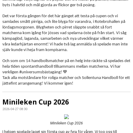
byts i halvtid och mål gjorda av flickor ger två poäng.
Det var första gången för det här gänget att testa på cupen och vi
samlades smått pirriga, och lite blyga för varandra, i Rotebrohallen på
lördagsmorgonen. Blygheten och pirret släppte snabbt så fort
matcherna kom igång för jösses vad spelarna öste på från start. Vi såg
kämpaglöd, laganda, samarbeten och nya utvecklingar vilket värmer
våra ledarhjärtan enormt!
Vi hade två lag anmälda så spelade man inte
själv kunde vi heja fram kompisarna.
Och som om 14 handbollsmatcher på en helg inte räckte så spelades det
hela tiden spontanthandboll tillsammans mellan matcherna. Vi har
verkligen #universumsbästagäng! 💙
Tack alla motståndare för roliga matcher och Sollentuna Handboll för ett
jättefint arrangemang! Vi kommer igen!
Minileken Cup 2026
2026-04-27 08:30
Minileken Cup 2026
I helgen spelade laget sin första cup av fyra för våren. Vi tog oss till