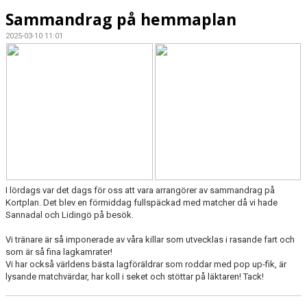
Sammandrag på hemmaplan
2025-03-10 11:01
I lördags var det dags för oss att vara arrangörer av sammandrag på
Kortplan. Det blev en förmiddag fullspäckad med matcher då vi hade
Sannadal och Lidingö på besök.
Vi tränare är så imponerade av våra killar som utvecklas i rasande fart och
som är så fina lagkamrater!
Vi har också världens bästa lagföräldrar som roddar med pop up-fik, är
lysande matchvärdar, har koll i seket och stöttar på läktaren! Tack!