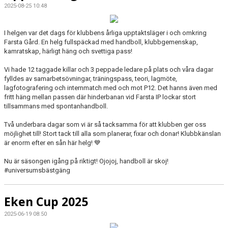
2025-08-25 10:48
I helgen var det dags för klubbens årliga upptaktsläger i och omkring
Farsta Gård. En helg fullspäckad med handboll, klubbgemenskap,
kamratskap, härligt häng och svettiga pass!
Vi hade 12 taggade killar och 3 peppade ledare på plats och våra dagar
fylldes av samarbetsövningar, träningspass, teori, lagmöte,
lagfotografering och internmatch med och mot P12. Det hanns även med
fritt häng mellan passen där hinderbanan vid Farsta IP lockar stort
tillsammans med spontanhandboll.
Två underbara dagar som vi är så tacksamma för att klubben ger oss
möjlighet till! Stort tack till alla som planerar, fixar och donar! Klubbkänslan
är enorm efter en sån här helg!
💙
Nu är säsongen igång på riktigt! Ojojoj, handboll är skoj!
#universumsbästgäng
Eken Cup 2025
2025-06-19 08:50