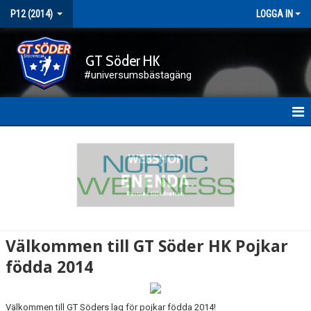
P12 (2014)
LOGGA IN
GT Söder HK
#universumsbästagäng
HEM
NYHETER
KALENDER
MATCHER
Välkommen till GT Söder HK Pojkar
TRUPPEN
födda 2014
KONTAKT
Välkommen till GT Söders lag för pojkar födda 2014!