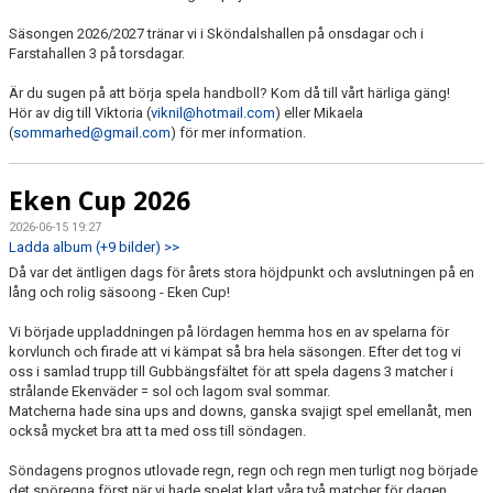
Säsongen 2026/2027 tränar vi i Sköndalshallen på onsdagar och i
Farstahallen 3 på torsdagar.
Är du sugen på att börja spela handboll? Kom då till vårt härliga gäng!
Hör av dig till Viktoria (
viknil@hotmail.com
) eller Mikaela
(
sommarhed@gmail.com
) för mer information.
Eken Cup 2026
2026-06-15 19:27
Ladda album (+9 bilder) >>
Då var det äntligen dags för årets stora höjdpunkt och avslutningen på en
lång och rolig säsoong - Eken Cup!
Vi började uppladdningen på lördagen hemma hos en av spelarna för
korvlunch och firade att vi kämpat så bra hela säsongen. Efter det tog vi
oss i samlad trupp till Gubbängsfältet för att spela dagens 3 matcher i
strålande Ekenväder = sol och lagom sval sommar.
Matcherna hade sina ups and downs, ganska svajigt spel emellanåt, men
också mycket bra att ta med oss till söndagen.
Söndagens prognos utlovade regn, regn och regn men turligt nog började
det spöregna först när vi hade spelat klart våra två matcher för dagen.