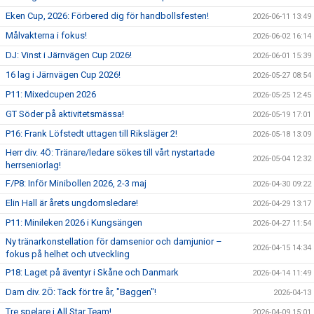
Eken Cup, 2026: Förbered dig för handbollsfesten!
2026-06-11 13:49
Målvakterna i fokus!
2026-06-02 16:14
DJ: Vinst i Järnvägen Cup 2026!
2026-06-01 15:39
16 lag i Järnvägen Cup 2026!
2026-05-27 08:54
P11: Mixedcupen 2026
2026-05-25 12:45
GT Söder på aktivitetsmässa!
2026-05-19 17:01
P16: Frank Löfstedt uttagen till Riksläger 2!
2026-05-18 13:09
Herr div. 4Ö: Tränare/ledare sökes till vårt nystartade
2026-05-04 12:32
herrseniorlag!
F/P8: Inför Minibollen 2026, 2-3 maj
2026-04-30 09:22
Elin Hall är årets ungdomsledare!
2026-04-29 13:17
P11: Minileken 2026 i Kungsängen
2026-04-27 11:54
Ny tränarkonstellation för damsenior och damjunior –
2026-04-15 14:34
fokus på helhet och utveckling
P18: Laget på äventyr i Skåne och Danmark
2026-04-14 11:49
Dam div. 2Ö: Tack för tre år, "Baggen"!
2026-04-13
Tre spelare i All Star Team!
2026-04-09 15:01