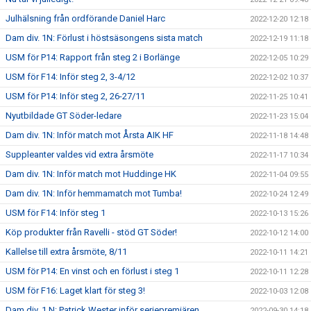
Julhälsning från ordförande Daniel Harc
2022-12-20 12:18
Dam div. 1N: Förlust i höstsäsongens sista match
2022-12-19 11:18
USM för P14: Rapport från steg 2 i Borlänge
2022-12-05 10:29
USM för F14: Inför steg 2, 3-4/12
2022-12-02 10:37
USM för P14: Inför steg 2, 26-27/11
2022-11-25 10:41
Nyutbildade GT Söder-ledare
2022-11-23 15:04
Dam div. 1N: Inför match mot Årsta AIK HF
2022-11-18 14:48
Suppleanter valdes vid extra årsmöte
2022-11-17 10:34
Dam div. 1N: Inför match mot Huddinge HK
2022-11-04 09:55
Dam div. 1N: Inför hemmamatch mot Tumba!
2022-10-24 12:49
USM för F14: Inför steg 1
2022-10-13 15:26
Köp produkter från Ravelli - stöd GT Söder!
2022-10-12 14:00
Kallelse till extra årsmöte, 8/11
2022-10-11 14:21
USM för P14: En vinst och en förlust i steg 1
2022-10-11 12:28
USM för F16: Laget klart för steg 3!
2022-10-03 12:08
Dam div. 1 N: Patrick Wester inför seriepremiären
2022-09-30 14:18