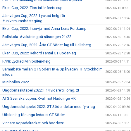
Eken Cup, 2022: Tips inför årets cup
2022-06-15 09:31
Järnvägen Cup, 2022: Lyckad helg för
2022-06-07 13:26
#universumsbästagäng
Eken Cup, 2022: Intervju med Anna-Lena Fortkamp
2022-06-01 11:04
Bollskola: Avslutning på säsongen 21/22
2022-05-30 14:45
Järnvägen Cup, 2022: Åtta GT Söder-lag till Hallsberg
2022-05-25 12:16
Eken Cup, 2022: Rekord i antal GT Söder-lag
2022-05-23 12:28
F/P8: Lyckad Minibollen-helg
2022-05-09 14:11
Samarbete mellan GT Söder HK & Spårvägen HF Stockholm
2022-05-06 13:00
inleds
Minibollen 2022
2022-05-05 17:04
Ungdomsslutspel 2022: F14 vidare till omg. 2!
2022-04-29 14:38
ATG Svenska cupen: Kval mot Huddinge HK
2022-04-26 10:24
Ungdomsslutspelet 2022: GT Söder deltar med fyra lag
2022-04-20 09:36
Utbildning för unga ledare i GT Söder
2022-04-11 13:51
Vinnare av padelracket och hoodies!
2022-04-06 13:51