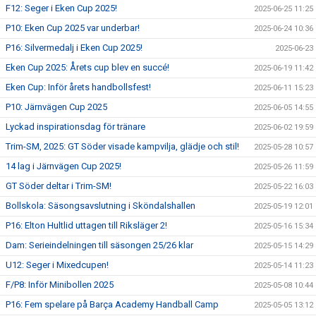
F12: Seger i Eken Cup 2025!
2025-06-25 11:25
P10: Eken Cup 2025 var underbar!
2025-06-24 10:36
P16: Silvermedalj i Eken Cup 2025!
2025-06-23
Eken Cup 2025: Årets cup blev en succé!
2025-06-19 11:42
Eken Cup: Inför årets handbollsfest!
2025-06-11 15:23
P10: Järnvägen Cup 2025
2025-06-05 14:55
Lyckad inspirationsdag för tränare
2025-06-02 19:59
Trim-SM, 2025: GT Söder visade kampvilja, glädje och stil!
2025-05-28 10:57
14 lag i Järnvägen Cup 2025!
2025-05-26 11:59
GT Söder deltar i Trim-SM!
2025-05-22 16:03
Bollskola: Säsongsavslutning i Sköndalshallen
2025-05-19 12:01
P16: Elton Hultlid uttagen till Riksläger 2!
2025-05-16 15:34
Dam: Serieindelningen till säsongen 25/26 klar
2025-05-15 14:29
U12: Seger i Mixedcupen!
2025-05-14 11:23
F/P8: Inför Minibollen 2025
2025-05-08 10:44
P16: Fem spelare på Barça Academy Handball Camp
2025-05-05 13:12