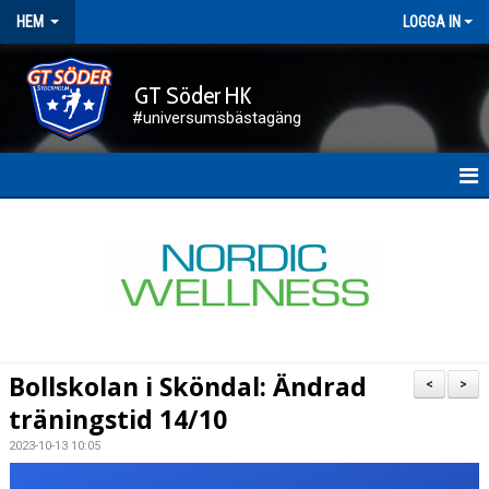
HEM
LOGGA IN
GT Söder HK
#universumsbästagäng
HEM
NYHETER
FÖRENINGEN
KALENDER
Bollskolan i Sköndal: Ändrad
<
>
KONTAKT
träningstid 14/10
2023-10-13 10:05
DOKUMENT