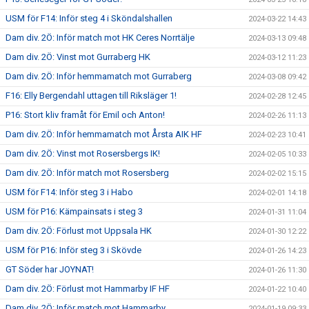
USM för F14: Inför steg 4 i Sköndalshallen
2024-03-22 14:43
Dam div. 2Ö: Inför match mot HK Ceres Norrtälje
2024-03-13 09:48
Dam div. 2Ö: Vinst mot Gurraberg HK
2024-03-12 11:23
Dam div. 2Ö: Inför hemmamatch mot Gurraberg
2024-03-08 09:42
F16: Elly Bergendahl uttagen till Riksläger 1!
2024-02-28 12:45
P16: Stort kliv framåt för Emil och Anton!
2024-02-26 11:13
Dam div. 2Ö: Inför hemmamatch mot Årsta AIK HF
2024-02-23 10:41
Dam div. 2Ö: Vinst mot Rosersbergs IK!
2024-02-05 10:33
Dam div. 2Ö: Inför match mot Rosersberg
2024-02-02 15:15
USM för F14: Inför steg 3 i Habo
2024-02-01 14:18
USM för P16: Kämpainsats i steg 3
2024-01-31 11:04
Dam div. 2Ö: Förlust mot Uppsala HK
2024-01-30 12:22
USM för P16: Inför steg 3 i Skövde
2024-01-26 14:23
GT Söder har JOYNAT!
2024-01-26 11:30
Dam div. 2Ö: Förlust mot Hammarby IF HF
2024-01-22 10:40
Dam div. 2Ö: Inför match mot Hammarby
2024-01-19 09:33