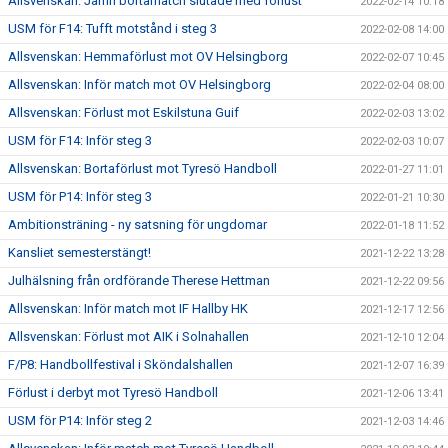
Allsvenskan: Jämn bortamatch slutade med förlust
2022-02-14 10:18
USM för F14: Tufft motstånd i steg 3
2022-02-08 14:00
Allsvenskan: Hemmaförlust mot OV Helsingborg
2022-02-07 10:45
Allsvenskan: Inför match mot OV Helsingborg
2022-02-04 08:00
Allsvenskan: Förlust mot Eskilstuna Guif
2022-02-03 13:02
USM för F14: Inför steg 3
2022-02-03 10:07
Allsvenskan: Bortaförlust mot Tyresö Handboll
2022-01-27 11:01
USM för P14: Inför steg 3
2022-01-21 10:30
Ambitionsträning - ny satsning för ungdomar
2022-01-18 11:52
Kansliet semesterstängt!
2021-12-22 13:28
Julhälsning från ordförande Therese Hettman
2021-12-22 09:56
Allsvenskan: Inför match mot IF Hallby HK
2021-12-17 12:56
Allsvenskan: Förlust mot AIK i Solnahallen
2021-12-10 12:04
F/P8: Handbollfestival i Sköndalshallen
2021-12-07 16:39
Förlust i derbyt mot Tyresö Handboll
2021-12-06 13:41
USM för P14: Inför steg 2
2021-12-03 14:46