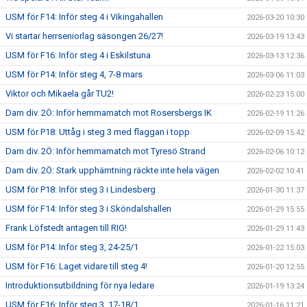
USM för F14: Inför steg 4 i Vikingahallen
2026-03-20 10:30
Vi startar herrseniorlag säsongen 26/27!
2026-03-19 13:43
USM för F16: Inför steg 4 i Eskilstuna
2026-03-13 12:36
USM för P14: Inför steg 4, 7-8 mars
2026-03-06 11:03
Viktor och Mikaela går TU2!
2026-02-23 15:00
Dam div. 2Ö: Inför hemmamatch mot Rosersbergs IK
2026-02-19 11:26
USM för P18: Uttåg i steg 3 med flaggan i topp
2026-02-09 15:42
Dam div. 2Ö: Inför hemmamatch mot Tyresö Strand
2026-02-06 10:12
Dam div. 2Ö: Stark upphämtning räckte inte hela vägen
2026-02-02 10:41
USM för P18: Inför steg 3 i Lindesberg
2026-01-30 11:37
USM för F14: Inför steg 3 i Sköndalshallen
2026-01-29 15:55
Frank Löfstedt antagen till RIG!
2026-01-29 11:43
USM för P14: Inför steg 3, 24-25/1
2026-01-22 15:03
USM för F16: Laget vidare till steg 4!
2026-01-20 12:55
Introduktionsutbildning för nya ledare
2026-01-19 13:24
USM för F16: Inför steg 3, 17-18/1
2026-01-16 11:21