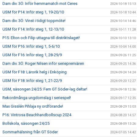
Dam div. 3Ö: Inför hemmamatch mot Ceres
2024-10-18 15:13
USM för P14: Inför steg 1, 19-20/10
2024-10-18 10:44
Dam div. 3Ö: Vinst i tidigt toppmöte!
2024-10-14 14:46
USM för F14: Inför steg 1, 12-13/10
2024-10-11 11:28
P15: Elton och Filip uttagna till distriktslaget!
2024-10-10 13:10
USM för P16: Inför steg 1, 5-6/10
2024-10-04 14:00
USM för F16: Inför steg 1, 28-29/9
2024-09-26 11:25
Dam div. 3Ö: Roger Nilsen inför seriepremiären
2024-09-25 14:36
USM för F18: Lärorik helg i Enköping
2024-09-24 14:24
USM för F18: Inför steg 1, 21-22/9
2024-09-20 12:27
USM, säsongen 24/25: Fem GT Söder-lag deltar!
2024-09-18 12:36
Rekordmånga ungdomslag i seriespel!
2024-09-17 12:35
Max Gisslén Pihlaja ny ordförande!
2024-08-29 15:03
P16: Vintrosa Beachhandbollscup 2024
2024-08-20 14:57
Bollskola, säsongen 24/25
2024-08-09 13:26
Sommarhälsning från GT Söder
2024-07-05 14:42