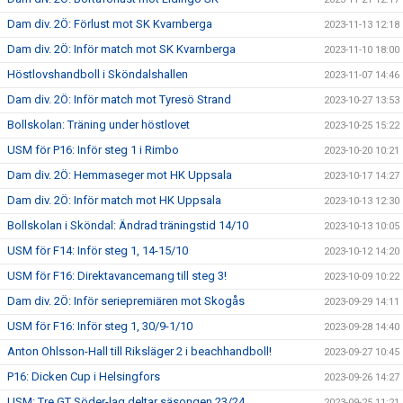
Dam div. 2Ö: Förlust mot SK Kvarnberga
2023-11-13 12:18
Dam div. 2Ö: Inför match mot SK Kvarnberga
2023-11-10 18:00
Höstlovshandboll i Sköndalshallen
2023-11-07 14:46
Dam div. 2Ö: Inför match mot Tyresö Strand
2023-10-27 13:53
Bollskolan: Träning under höstlovet
2023-10-25 15:22
USM för P16: Inför steg 1 i Rimbo
2023-10-20 10:21
Dam div. 2Ö: Hemmaseger mot HK Uppsala
2023-10-17 14:27
Dam div. 2Ö: Inför match mot HK Uppsala
2023-10-13 12:30
Bollskolan i Sköndal: Ändrad träningstid 14/10
2023-10-13 10:05
USM för F14: Inför steg 1, 14-15/10
2023-10-12 14:20
USM för F16: Direktavancemang till steg 3!
2023-10-09 10:22
Dam div. 2Ö: Inför seriepremiären mot Skogås
2023-09-29 14:11
USM för F16: Inför steg 1, 30/9-1/10
2023-09-28 14:40
Anton Ohlsson-Hall till Riksläger 2 i beachhandboll!
2023-09-27 10:45
P16: Dicken Cup i Helsingfors
2023-09-26 14:27
USM: Tre GT Söder-lag deltar säsongen 23/24
2023-09-25 11:21