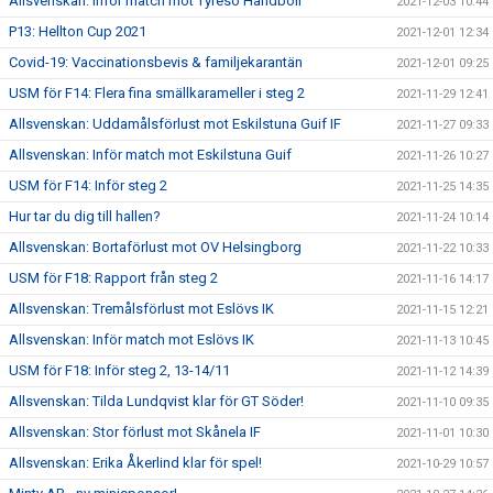
Allsvenskan: Inför match mot Tyresö Handboll
2021-12-03 10:44
P13: Hellton Cup 2021
2021-12-01 12:34
Covid-19: Vaccinationsbevis & familjekarantän
2021-12-01 09:25
USM för F14: Flera fina smällkarameller i steg 2
2021-11-29 12:41
Allsvenskan: Uddamålsförlust mot Eskilstuna Guif IF
2021-11-27 09:33
Allsvenskan: Inför match mot Eskilstuna Guif
2021-11-26 10:27
USM för F14: Inför steg 2
2021-11-25 14:35
Hur tar du dig till hallen?
2021-11-24 10:14
Allsvenskan: Bortaförlust mot OV Helsingborg
2021-11-22 10:33
USM för F18: Rapport från steg 2
2021-11-16 14:17
Allsvenskan: Tremålsförlust mot Eslövs IK
2021-11-15 12:21
Allsvenskan: Inför match mot Eslövs IK
2021-11-13 10:45
USM för F18: Inför steg 2, 13-14/11
2021-11-12 14:39
Allsvenskan: Tilda Lundqvist klar för GT Söder!
2021-11-10 09:35
Allsvenskan: Stor förlust mot Skånela IF
2021-11-01 10:30
Allsvenskan: Erika Åkerlind klar för spel!
2021-10-29 10:57