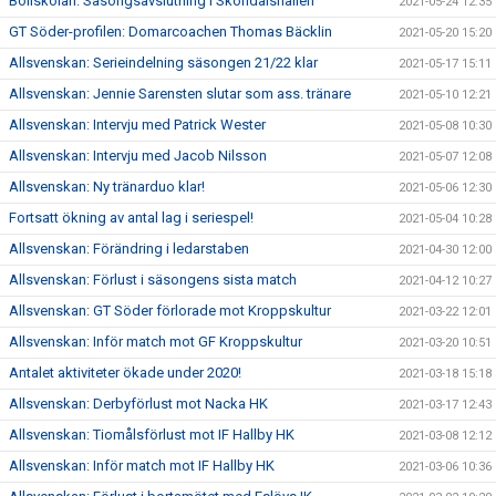
Bollskolan: Säsongsavslutning i Sköndalshallen
2021-05-24 12:35
GT Söder-profilen: Domarcoachen Thomas Bäcklin
2021-05-20 15:20
Allsvenskan: Serieindelning säsongen 21/22 klar
2021-05-17 15:11
Allsvenskan: Jennie Sarensten slutar som ass. tränare
2021-05-10 12:21
Allsvenskan: Intervju med Patrick Wester
2021-05-08 10:30
Allsvenskan: Intervju med Jacob Nilsson
2021-05-07 12:08
Allsvenskan: Ny tränarduo klar!
2021-05-06 12:30
Fortsatt ökning av antal lag i seriespel!
2021-05-04 10:28
Allsvenskan: Förändring i ledarstaben
2021-04-30 12:00
Allsvenskan: Förlust i säsongens sista match
2021-04-12 10:27
Allsvenskan: GT Söder förlorade mot Kroppskultur
2021-03-22 12:01
Allsvenskan: Inför match mot GF Kroppskultur
2021-03-20 10:51
Antalet aktiviteter ökade under 2020!
2021-03-18 15:18
Allsvenskan: Derbyförlust mot Nacka HK
2021-03-17 12:43
Allsvenskan: Tiomålsförlust mot IF Hallby HK
2021-03-08 12:12
Allsvenskan: Inför match mot IF Hallby HK
2021-03-06 10:36