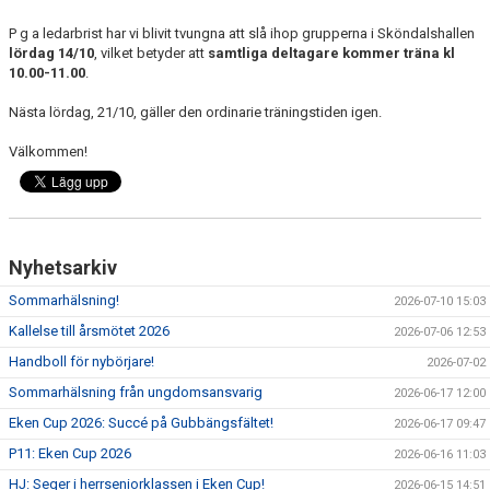
P g a ledarbrist har vi blivit tvungna att slå ihop grupperna i Sköndalshallen
lördag 14/10
, vilket betyder att
samtliga deltagare kommer träna kl
10.00-11.00
.
Nästa lördag, 21/10, gäller den ordinarie träningstiden igen.
Välkommen!
Nyhetsarkiv
Sommarhälsning!
2026-07-10 15:03
Kallelse till årsmötet 2026
2026-07-06 12:53
Handboll för nybörjare!
2026-07-02
Sommarhälsning från ungdomsansvarig
2026-06-17 12:00
Eken Cup 2026: Succé på Gubbängsfältet!
2026-06-17 09:47
P11: Eken Cup 2026
2026-06-16 11:03
HJ: Seger i herrseniorklassen i Eken Cup!
2026-06-15 14:51