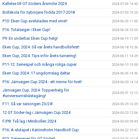
Kallelse till GT Söders årsmöte 2024
2024-07-04 14:45
Bollskola för nybörjare födda 2017-2018
2024-07-03 14:25
P10: Eken Cup avslutades med vinst!
2024-06-25 11:05
P16: Totalseger i Eken Cup!
2024-06-24 10:55
P9: En underbar Eken Cup-helg!
2024-06-19 11:09
Eken Cup, 2024: Så var årets handbollsfest!
2024-06-18 15:36
Eken Cup, 2024: Tips inför årets turnering!
2024-06-11 14:29
P11-12: Seriespel och många roliga cuper
2024-06-10 10:00
Eken Cup 2024: 17 ungdomslag deltar
2024-06-05 14:36
P16: Järnvägen Cup 2024 - ett minne för livet!
2024-06-03 14:14
Järnvägen Cup, 2024: Toppenhelg för
2024-05-31 12:15
#unviersumsbästagäng!
F11: Så var säsongen 23/24!
2024-05-29 10:29
12 GT Söder-lag i Järnvägen Cup 2024
2024-05-23 12:06
F/P8: Två lag i Minibollen 2024
2024-05-03 09:49
P16: A-slutspel i Katrineholm Handboll Cup
2024-04-22 10:47
P13: Serieseger för GT Söder!
2024-03-25 10:18