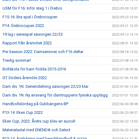
USM för F16: Inför steg 1 i Örebro
2022-09-30 10:07
F15-16: Bra spel i Örebrocupen
2022-09-23 10:04
P14: Örebrocupen 2022
2022-09-21 10:29
19 lag i seriespel säsongen 22/23
2022-09-12 14:14
Rapport från årsmötet 2022
2022-08-31 14:50
Pre Season 2022: Damseniorer och F16 deltar
2022-08-18 13:02
Trevlig sommar!
2022-07-08 14:19
Bollskola för barn födda 2015-2016
2022-07-08 09:46
GT Söders årsmöte 2022
2022-07-06 14:35
Dam div. 1N: Serieindelning säsongen 22/23 klar
2022-07-04 15:04
Dam div. 1N: Ny ansvarig för damtruppens fysiska upplägg
2022-07-01 10:00
Handbollslördag på Gubbängens BP
2022-06-30 08:48
P13-14: Eken Cup 2022
2022-06-23 08:57
Eken Cup, 2022: Årets cup blev en succé!
2022-06-22 13:02
Materialavtal med ENENDA och Select
2022-06-20 16:08
P13-14: Avslutning med beachhandboll & pizza
2022-06-16 11:31