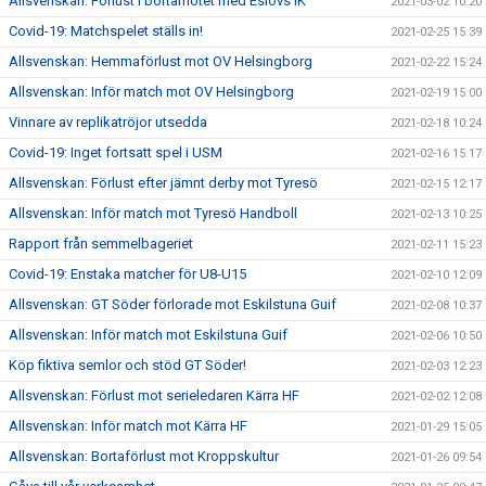
Allsvenskan: Förlust i bortamötet med Eslövs IK
2021-03-02 10:20
Covid-19: Matchspelet ställs in!
2021-02-25 15:39
Allsvenskan: Hemmaförlust mot OV Helsingborg
2021-02-22 15:24
Allsvenskan: Inför match mot OV Helsingborg
2021-02-19 15:00
Vinnare av replikatröjor utsedda
2021-02-18 10:24
Covid-19: Inget fortsatt spel i USM
2021-02-16 15:17
Allsvenskan: Förlust efter jämnt derby mot Tyresö
2021-02-15 12:17
Allsvenskan: Inför match mot Tyresö Handboll
2021-02-13 10:25
Rapport från semmelbageriet
2021-02-11 15:23
Covid-19: Enstaka matcher för U8-U15
2021-02-10 12:09
Allsvenskan: GT Söder förlorade mot Eskilstuna Guif
2021-02-08 10:37
Allsvenskan: Inför match mot Eskilstuna Guif
2021-02-06 10:50
Köp fiktiva semlor och stöd GT Söder!
2021-02-03 12:23
Allsvenskan: Förlust mot serieledaren Kärra HF
2021-02-02 12:08
Allsvenskan: Inför match mot Kärra HF
2021-01-29 15:05
Allsvenskan: Bortaförlust mot Kroppskultur
2021-01-26 09:54