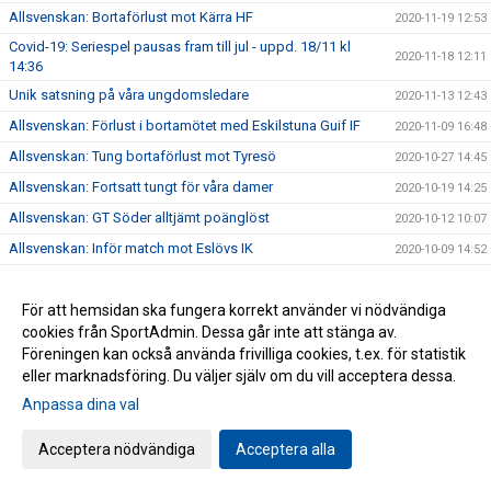
Allsvenskan: Bortaförlust mot Kärra HF
2020-11-19 12:53
Covid-19: Seriespel pausas fram till jul - uppd. 18/11 kl
2020-11-18 12:11
14:36
Unik satsning på våra ungdomsledare
2020-11-13 12:43
Allsvenskan: Förlust i bortamötet med Eskilstuna Guif IF
2020-11-09 16:48
Allsvenskan: Tung bortaförlust mot Tyresö
2020-10-27 14:45
Allsvenskan: Fortsatt tungt för våra damer
2020-10-19 14:25
Allsvenskan: GT Söder alltjämt poänglöst
2020-10-12 10:07
Allsvenskan: Inför match mot Eslövs IK
2020-10-09 14:52
Allsvenskan: Uddamålsförlust i bortamötet med IF Hallby
2020-10-05 10:14
HK
För att hemsidan ska fungera korrekt använder vi nödvändiga
Livesändning av matcher i RegionsTolvan
2020-10-02 13:12
cookies från SportAdmin. Dessa går inte att stänga av.
Föreningen kan också använda frivilliga cookies, t.ex. för statistik
USM för F14: Inför steg 1, 3-4/10
2020-10-02 12:01
eller marknadsföring. Du väljer själv om du vill acceptera dessa.
Allsvenskan: Premiärförlust för GT Söder
2020-09-28 09:40
Anpassa dina val
Allsvenskan: Inför premiären mot Nacka HK
2020-09-25 13:27
Allsvenskan: Mikaela & Lovisa utsedda till lagkaptener
Acceptera nödvändiga
Acceptera alla
2020-09-24 11:57
Allsvenskan: Endast förköpsbiljetter till matcherna!
2020-09-22 12:54