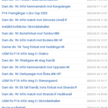
Dam div. 1N: Inför hemmamatch mot Kungsängen
2023-03-11 11:07
P14: Framgångar i Libo Cup 2023
2023-03-09 12:47
Dam div. 1N: Inför match mot Gimonäs Umeå IF
2023-03-04 11:09
Inställd bollskola i Sköndalshallen
2023-03-03 14:00
Dam div. 1N: Bortaförlust mot Tumba HBK
2023-02-21 12:54
Dam div. 1N: Inför match mot Bodens BK HF
2023-02-10 12:57
Damer div. 1N: Tung förlust mot Huddinge HK
2023-02-08 10:23
USM för F14: Inför steg 3 i Örebro
2023-02-03 10:30
Dam div. 1N: Ytterligare ett steg framåt
2023-02-02 12:13
Dam div. 1N: Inför hemmamatch mot Uppsala HK
2023-01-30 13:28
Dam div. 1N: Derbyseger mot Årsta AIK HF!
2023-01-24 11:07
USM för F16: Inför steg 3 i Stenungsund
2023-01-19 14:17
Dam div. 1N: Ett fall framåt, trots förlust mot Strands IF
2023-01-16 12:41
Dam div. 1N: Inför match mot Strands IF Hudiksvall
2023-01-14 09:00
USM för P14: Inför steg 3 i Sköndalshallen
2023-01-13 10:57
Nu tar vi julledigt!
2022-12-21 09:48