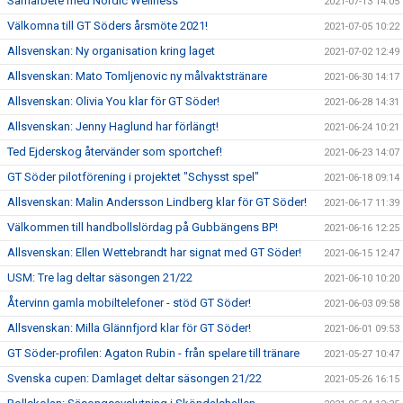
Samarbete med Nordic Wellness
2021-07-13 14:05
Välkomna till GT Söders årsmöte 2021!
2021-07-05 10:22
Allsvenskan: Ny organisation kring laget
2021-07-02 12:49
Allsvenskan: Mato Tomljenovic ny målvaktstränare
2021-06-30 14:17
Allsvenskan: Olivia You klar för GT Söder!
2021-06-28 14:31
Allsvenskan: Jenny Haglund har förlängt!
2021-06-24 10:21
Ted Ejderskog återvänder som sportchef!
2021-06-23 14:07
GT Söder pilotförening i projektet "Schysst spel"
2021-06-18 09:14
Allsvenskan: Malin Andersson Lindberg klar för GT Söder!
2021-06-17 11:39
Välkommen till handbollslördag på Gubbängens BP!
2021-06-16 12:25
Allsvenskan: Ellen Wettebrandt har signat med GT Söder!
2021-06-15 12:47
USM: Tre lag deltar säsongen 21/22
2021-06-10 10:20
Återvinn gamla mobiltelefoner - stöd GT Söder!
2021-06-03 09:58
Allsvenskan: Milla Glännfjord klar för GT Söder!
2021-06-01 09:53
GT Söder-profilen: Agaton Rubin - från spelare till tränare
2021-05-27 10:47
Svenska cupen: Damlaget deltar säsongen 21/22
2021-05-26 16:15