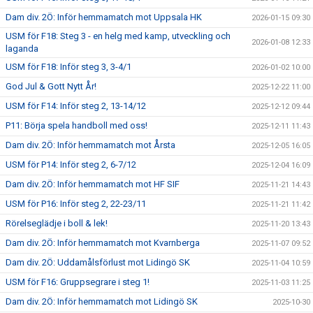
Dam div. 2Ö: Inför hemmamatch mot Uppsala HK
2026-01-15 09:30
USM för F18: Steg 3 - en helg med kamp, utveckling och
2026-01-08 12:33
laganda
USM för F18: Inför steg 3, 3-4/1
2026-01-02 10:00
God Jul & Gott Nytt År!
2025-12-22 11:00
USM för F14: Inför steg 2, 13-14/12
2025-12-12 09:44
P11: Börja spela handboll med oss!
2025-12-11 11:43
Dam div. 2Ö: Inför hemmamatch mot Årsta
2025-12-05 16:05
USM för P14: Inför steg 2, 6-7/12
2025-12-04 16:09
Dam div. 2Ö: Inför hemmamatch mot HF SIF
2025-11-21 14:43
USM för P16: Inför steg 2, 22-23/11
2025-11-21 11:42
Rörelseglädje i boll & lek!
2025-11-20 13:43
Dam div. 2Ö: Inför hemmamatch mot Kvarnberga
2025-11-07 09:52
Dam div. 2Ö: Uddamålsförlust mot Lidingö SK
2025-11-04 10:59
USM för F16: Gruppsegrare i steg 1!
2025-11-03 11:25
Dam div. 2Ö: Inför hemmamatch mot Lidingö SK
2025-10-30