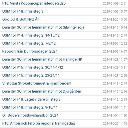
P16: Vinst i Kopparcupen inledde 2025!
2025-01-09 12:51
USM för F18: Inför steg 3
2025-01-03 15:47
God Jul & Gott Nytt År!
2024-12-20 13:00
Dam div. 3Ö: Inför hemmamatch mot Silwing-Troja
2024-12-13 10:44
USM för P14: Inför steg 2, 14-15/12
2024-12-12 12:49
USM för F14: Inför steg 2, 7-8/12
2024-12-06 12:32
Rapport från Dunrossdagen 2024
2024-12-05 16:57
Dam div. 3Ö: Inför hemmamatch mot Haninge HK
2024-11-29 11:07
USM för P16: Inför steg 2, 30/11-1/12
2024-11-28 13:11
USM för F16: Inför steg 2, 23-24/11
2024-11-21 12:28
Vi stöttar Strokeförbundet & Hjärnfonden!
2024-11-19 12:49
Dam div. 3Ö: Inför hemmamatch mot Djurgården
2024-11-13 12:36
USM för F18: Laget vidare till steg 3!
2024-11-12 12:33
USM för F18: Inför steg 2, 9-10/11
2024-11-07 11:41
GT Söders höstlovshandboll 2024
2024-11-04 11:20
P16: Anton och Filip på regional träningsdag
2024-10-25 14:45