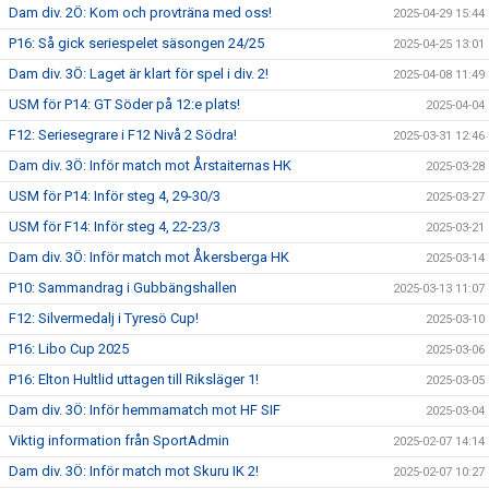
Dam div. 2Ö: Kom och provträna med oss!
2025-04-29 15:44
P16: Så gick seriespelet säsongen 24/25
2025-04-25 13:01
Dam div. 3Ö: Laget är klart för spel i div. 2!
2025-04-08 11:49
USM för P14: GT Söder på 12:e plats!
2025-04-04
F12: Seriesegrare i F12 Nivå 2 Södra!
2025-03-31 12:46
Dam div. 3Ö: Inför match mot Årstaiternas HK
2025-03-28
USM för P14: Inför steg 4, 29-30/3
2025-03-27
USM för F14: Inför steg 4, 22-23/3
2025-03-21
Dam div. 3Ö: Inför match mot Åkersberga HK
2025-03-14
P10: Sammandrag i Gubbängshallen
2025-03-13 11:07
F12: Silvermedalj i Tyresö Cup!
2025-03-10
P16: Libo Cup 2025
2025-03-06
P16: Elton Hultlid uttagen till Riksläger 1!
2025-03-05
Dam div. 3Ö: Inför hemmamatch mot HF SIF
2025-03-04
Viktig information från SportAdmin
2025-02-07 14:14
Dam div. 3Ö: Inför match mot Skuru IK 2!
2025-02-07 10:27