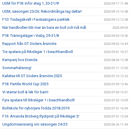
USM för P18: Inför steg 1, 20-21/9!
2025-09-17 11:48
USM, säsongen 25/26: Rekordmånga lag deltar!
2025-09-15 15:38
F10: Tisdagskväll i Farstaängens parklek
2025-09-12 12:38
När handbollen blir mer än bara en boll och två mål
2025-09-09
P18: Träningsläger i Visby, 29-31/8
2025-09-03 10:36
Rapport från GT Söders årsmöte
2025-09-02 14:49
Tre spelare på Riksläger 1 i beachhandboll
2025-09-01 10:27
Kampanj hos Enenda
2025-08-20 12:38
Sommarhälsning!
2025-07-11 12:00
Kallelse till GT Söders årsmöte 2025
2025-07-10 12:32
P18: Partille World Cup 2025
2025-07-09 12:46
Vi startar boll & lek för barn!
2025-07-04 15:51
Fyra spelare till Riksläger 1 i beachhandboll!
2025-07-02 13:09
Bollskola för nybörjare födda 2018-2019
2025-07-01 16:04
F16: Amanda Broberg Rydqvist på Riksläger 2!
2025-07-01 12:04
Ungdomsansvarig om säsongen 24/25
2025-06-26 11:44