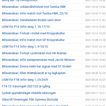
Minty AB - ny minisponsor!
2021-10-27 14:26
Allsvenskan: Uddamålsförlust mot Tumba HBK
2021-10-26 14:06
Allsvenskan: Inför match mot Tumba HBK, 22/10
2021-10-22 11:53
Allsvenskan: Serieledaren Boden vann stort
2021-10-19 11:56
USM för P14: Inför steg 1, 16-17/10
2021-10-15 10:00
Allsvenskan: Förlust i mötet med Kroppskultur
2021-10-14 10:23
Allsvenskan: Inför match mot GF Kroppskultur
2021-10-08 14:18
USM för F14: Inför steg 1, 9-10/10
2021-10-07 12:19
Allsvenskan: Förlust i premiären mot HK Aranäs
2021-10-05 12:32
Allsvenskan: Inför seriepremiären med Jacob Nilsson
2021-10-02 10:00
Allsvenskan: Emma Helin har signat med GT Söder!
2021-10-01 13:39
Allsvenskan: Ellen Wettebrandt är ny lagkapten
2021-09-30 16:23
USM för F18: Inför steg 1, 25-26/9
2021-09-24 10:53
F14-15: Säsongen 2021/22 är igång
2021-09-21 12:26
Lyckat upptaktsläger inledde säsongen
2021-09-17 10:21
Gåva till föreningen från Gymmix Sköndal
2021-09-15 15:43