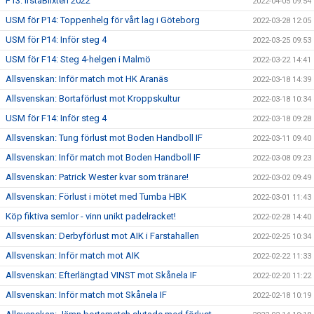
F13: IrstaBlixten 2022
2022-04-05 09:54
USM för P14: Toppenhelg för vårt lag i Göteborg
2022-03-28 12:05
USM för P14: Inför steg 4
2022-03-25 09:53
USM för F14: Steg 4-helgen i Malmö
2022-03-22 14:41
Allsvenskan: Inför match mot HK Aranäs
2022-03-18 14:39
Allsvenskan: Bortaförlust mot Kroppskultur
2022-03-18 10:34
USM för F14: Inför steg 4
2022-03-18 09:28
Allsvenskan: Tung förlust mot Boden Handboll IF
2022-03-11 09:40
Allsvenskan: Inför match mot Boden Handboll IF
2022-03-08 09:23
Allsvenskan: Patrick Wester kvar som tränare!
2022-03-02 09:49
Allsvenskan: Förlust i mötet med Tumba HBK
2022-03-01 11:43
Köp fiktiva semlor - vinn unikt padelracket!
2022-02-28 14:40
Allsvenskan: Derbyförlust mot AIK i Farstahallen
2022-02-25 10:34
Allsvenskan: Inför match mot AIK
2022-02-22 11:33
Allsvenskan: Efterlängtad VINST mot Skånela IF
2022-02-20 11:22
Allsvenskan: Inför match mot Skånela IF
2022-02-18 10:19