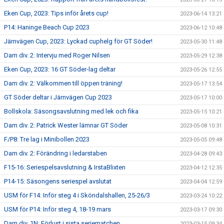
Eken Cup, 2023: Tips inför årets cup!
2023-06-14 13:21
P14: Haninge Beach Cup 2023
2023-06-12 10:48
Järnvägen Cup, 2023: Lyckad cuphelg för GT Söder!
2023-05-30 11:48
Dam div. 2: Intervju med Roger Nilsen
2023-05-29 12:38
Eken Cup, 2023: 16 GT Söder-lag deltar
2023-05-26 12:55
Dam div. 2: Välkommen till öppen träning!
2023-05-17 13:54
GT Söder deltar i Järnvägen Cup 2023
2023-05-17 10:00
Bollskola: Säsongsavslutning med lek och fika
2023-05-15 10:21
Dam div. 2: Patrick Wester lämnar GT Söder
2023-05-08 10:31
F/P8: Tre lag i Minibollen 2023
2023-05-05 09:48
Dam div. 2: Förändring i ledarstaben
2023-04-28 09:43
F15-16: Seriespelsavslutning & IrstaBlixten
2023-04-12 12:35
P14-15: Säsongens seriespel avslutat
2023-04-04 12:59
USM för F14: Inför steg 4 i Sköndalshallen, 25-26/3
2023-03-24 10:22
USM för P14: Inför steg 4, 18-19 mars
2023-03-17 09:30
Dam div. 1N: Förlust i sista seriematchen
2023-03-15 09:34