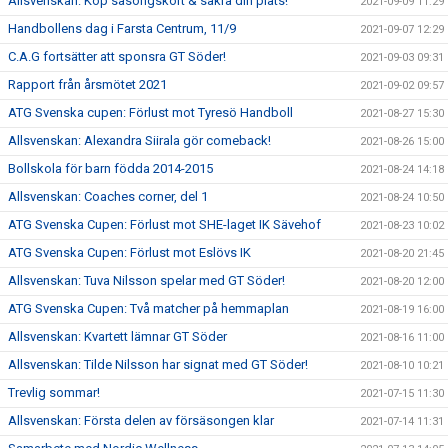
Allsvenskan: Köp säsongskort & säkra din plats!
2021-09-09 11:29
Handbollens dag i Farsta Centrum, 11/9
2021-09-07 12:29
C.A.G fortsätter att sponsra GT Söder!
2021-09-03 09:31
Rapport från årsmötet 2021
2021-09-02 09:57
ATG Svenska cupen: Förlust mot Tyresö Handboll
2021-08-27 15:30
Allsvenskan: Alexandra Siirala gör comeback!
2021-08-26 15:00
Bollskola för barn födda 2014-2015
2021-08-24 14:18
Allsvenskan: Coaches corner, del 1
2021-08-24 10:50
ATG Svenska Cupen: Förlust mot SHE-laget IK Sävehof
2021-08-23 10:02
ATG Svenska Cupen: Förlust mot Eslövs IK
2021-08-20 21:45
Allsvenskan: Tuva Nilsson spelar med GT Söder!
2021-08-20 12:00
ATG Svenska Cupen: Två matcher på hemmaplan
2021-08-19 16:00
Allsvenskan: Kvartett lämnar GT Söder
2021-08-16 11:00
Allsvenskan: Tilde Nilsson har signat med GT Söder!
2021-08-10 10:21
Trevlig sommar!
2021-07-15 11:30
Allsvenskan: Första delen av försäsongen klar
2021-07-14 11:31