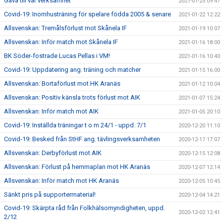
Gåva till vår verksamhet
2021-01-25 09:47
Covid-19: Inomhusträning för spelare födda 2005 & senare
2021-01-22 12:22
Allsvenskan: Tremålsförlust mot Skånela IF
2021-01-19 10:07
Allsvenskan: Inför match mot Skånela IF
2021-01-16 18:00
BK Söder-fostrade Lucas Pellas i VM!
2021-01-16 10:40
Covid-19: Uppdatering ang. träning och matcher
2021-01-15 16:00
Allsvenskan: Bortaförlust mot HK Aranäs
2021-01-12 10:04
Allsvenskan: Positiv känsla trots förlust mot AIK
2021-01-07 15:24
Allsvenskan: Inför match mot AIK
2021-01-05 20:10
Covid-19: Inställda träningar t o m 24/1 - uppd. 7/1
2020-12-20 11:10
Covid-19: Besked från StHF ang. tävlingsverksamheten
2020-12-17 17:07
Allsvenskan: Derbyförlust mot AIK
2020-12-15 12:08
Allsvenskan: Förlust på hemmaplan mot HK Aranäs
2020-12-07 12:14
Allsvenskan: Inför match mot HK Aranäs
2020-12-05 10:45
Sänkt pris på supportermaterial!
2020-12-04 14:21
Covid-19: Skärpta råd från Folkhälsomyndigheten, uppd.
2020-12-02 12:41
2/12