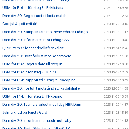
USM för F16: Inför steg 3 i Eskilstuna
2024-01-18 09:35
Dam div. 2Ö: Seger i årets första match!
2024-01-15 12:43
God jul & gott nytt år!
2023-12-22 13:15
Dam div. 2Ö: Kämpainsats mot serieledaren Lidingö!
2023-12-18 11:17
Dam div. 2Ö: Inför match mot Lidingö SK
2023-12-15 10:46
F/P8: Premiär för handbollsfestivalen!
2023-12-14 12:26
Dam div. 2Ö: Bortaförlust mot Rosersberg
2023-12-13 11:00
USM för P16: Laget vidare till steg 3!
2023-12-12 10:58
USM för P16: Inför steg 2 i Kiruna
2023-12-08 12:32
USM för F14: Rapport från steg 2 i Nyköping
2023-12-06 10:43
Dam div. 2Ö: För tufft motstånd i Eriksdalshallen
2023-12-05 14:05
USM för F14: Inför steg 2 i Nyköping
2023-11-30 13:39
Dam div. 2Ö: Tvåmålsförlust mot Täby HBK Dam
2023-11-29 14:37
Julmarknad på Farsta Gård
2023-11-28 15:19
Dam div. 2Ö: Inför hemmamatch mot Täby
2023-11-24 14:13
Dam div. 2Ö: Bortaförlust mot Lidingö SK
2023-11-21 12:17