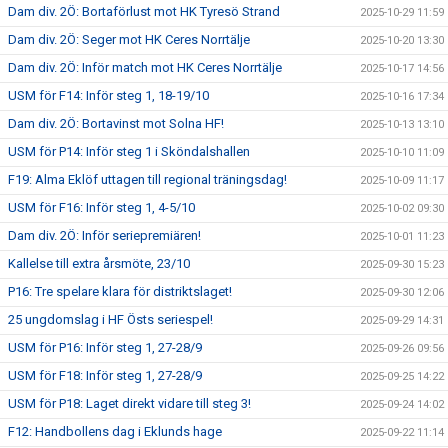
Dam div. 2Ö: Bortaförlust mot HK Tyresö Strand
2025-10-29 11:59
Dam div. 2Ö: Seger mot HK Ceres Norrtälje
2025-10-20 13:30
Dam div. 2Ö: Inför match mot HK Ceres Norrtälje
2025-10-17 14:56
USM för F14: Inför steg 1, 18-19/10
2025-10-16 17:34
Dam div. 2Ö: Bortavinst mot Solna HF!
2025-10-13 13:10
USM för P14: Inför steg 1 i Sköndalshallen
2025-10-10 11:09
F19: Alma Eklöf uttagen till regional träningsdag!
2025-10-09 11:17
USM för F16: Inför steg 1, 4-5/10
2025-10-02 09:30
Dam div. 2Ö: Inför seriepremiären!
2025-10-01 11:23
Kallelse till extra årsmöte, 23/10
2025-09-30 15:23
P16: Tre spelare klara för distriktslaget!
2025-09-30 12:06
25 ungdomslag i HF Östs seriespel!
2025-09-29 14:31
USM för P16: Inför steg 1, 27-28/9
2025-09-26 09:56
USM för F18: Inför steg 1, 27-28/9
2025-09-25 14:22
USM för P18: Laget direkt vidare till steg 3!
2025-09-24 14:02
F12: Handbollens dag i Eklunds hage
2025-09-22 11:14