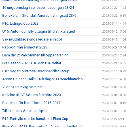
16 ungdomslag i seriespel, säsongen 23/24
2023-09-22 11:03
Bollskolan i Sköndal: Ändrad träningstid 23/9
2023-09-22 10:19
P16: Lidingö Cup 2023
2023-09-14 14:49
U15: Anton och Elly uttagna till distriktslaget!
2023-09-12 13:06
Sex nyutbildade unga ledare är redo!
2023-09-11 11:34
Rapport från årsmötet 2023
2023-08-29 13:44
Dam div. 2: Välkommen till öppen träning!
2023-08-24 12:24
Pre Season 2023: F16 och P16 deltar
2023-08-21 15:05
P16: Seger i Vintrosa Beachhandbollscup!
2023-08-15 10:29
Anton Ohlsson Hall till Riksläger 1 i beachhandboll
2023-08-10 14:08
Vi önskar trevlig sommar!
2023-07-05 15:00
Kallelse till GT Söders årsmöte 2023
2023-07-04 10:30
Bollskola för barn födda 2016-2017
2023-07-03 10:19
Till minne av Arne Lundqvist
2023-07-02 11:38
P14: Fartfylld och fin handboll i Eken Cup
2023-06-22 09:11
Eken Cup, 2023: Rapport från årets handbollsfest!
2023-06-21 10:15