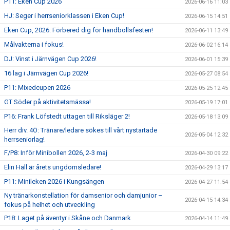
P11: Eken Cup 2026
2026-06-16 11:03
HJ: Seger i herrseniorklassen i Eken Cup!
2026-06-15 14:51
Eken Cup, 2026: Förbered dig för handbollsfesten!
2026-06-11 13:49
Målvakterna i fokus!
2026-06-02 16:14
DJ: Vinst i Järnvägen Cup 2026!
2026-06-01 15:39
16 lag i Järnvägen Cup 2026!
2026-05-27 08:54
P11: Mixedcupen 2026
2026-05-25 12:45
GT Söder på aktivitetsmässa!
2026-05-19 17:01
P16: Frank Löfstedt uttagen till Riksläger 2!
2026-05-18 13:09
Herr div. 4Ö: Tränare/ledare sökes till vårt nystartade
2026-05-04 12:32
herrseniorlag!
F/P8: Inför Minibollen 2026, 2-3 maj
2026-04-30 09:22
Elin Hall är årets ungdomsledare!
2026-04-29 13:17
P11: Minileken 2026 i Kungsängen
2026-04-27 11:54
Ny tränarkonstellation för damsenior och damjunior –
2026-04-15 14:34
fokus på helhet och utveckling
P18: Laget på äventyr i Skåne och Danmark
2026-04-14 11:49