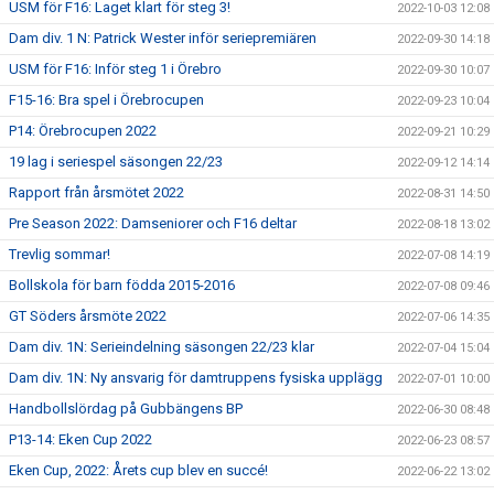
USM för F16: Laget klart för steg 3!
2022-10-03 12:08
Dam div. 1 N: Patrick Wester inför seriepremiären
2022-09-30 14:18
USM för F16: Inför steg 1 i Örebro
2022-09-30 10:07
F15-16: Bra spel i Örebrocupen
2022-09-23 10:04
P14: Örebrocupen 2022
2022-09-21 10:29
19 lag i seriespel säsongen 22/23
2022-09-12 14:14
Rapport från årsmötet 2022
2022-08-31 14:50
Pre Season 2022: Damseniorer och F16 deltar
2022-08-18 13:02
Trevlig sommar!
2022-07-08 14:19
Bollskola för barn födda 2015-2016
2022-07-08 09:46
GT Söders årsmöte 2022
2022-07-06 14:35
Dam div. 1N: Serieindelning säsongen 22/23 klar
2022-07-04 15:04
Dam div. 1N: Ny ansvarig för damtruppens fysiska upplägg
2022-07-01 10:00
Handbollslördag på Gubbängens BP
2022-06-30 08:48
P13-14: Eken Cup 2022
2022-06-23 08:57
Eken Cup, 2022: Årets cup blev en succé!
2022-06-22 13:02