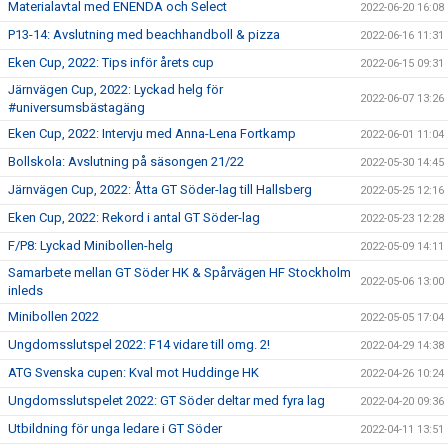
Materialavtal med ENENDA och Select
2022-06-20 16:08
P13-14: Avslutning med beachhandboll & pizza
2022-06-16 11:31
Eken Cup, 2022: Tips inför årets cup
2022-06-15 09:31
Järnvägen Cup, 2022: Lyckad helg för
2022-06-07 13:26
#universumsbästagäng
Eken Cup, 2022: Intervju med Anna-Lena Fortkamp
2022-06-01 11:04
Bollskola: Avslutning på säsongen 21/22
2022-05-30 14:45
Järnvägen Cup, 2022: Åtta GT Söder-lag till Hallsberg
2022-05-25 12:16
Eken Cup, 2022: Rekord i antal GT Söder-lag
2022-05-23 12:28
F/P8: Lyckad Minibollen-helg
2022-05-09 14:11
Samarbete mellan GT Söder HK & Spårvägen HF Stockholm
2022-05-06 13:00
inleds
Minibollen 2022
2022-05-05 17:04
Ungdomsslutspel 2022: F14 vidare till omg. 2!
2022-04-29 14:38
ATG Svenska cupen: Kval mot Huddinge HK
2022-04-26 10:24
Ungdomsslutspelet 2022: GT Söder deltar med fyra lag
2022-04-20 09:36
Utbildning för unga ledare i GT Söder
2022-04-11 13:51