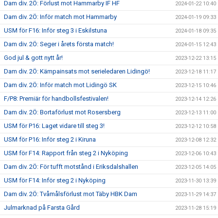
Dam div. 2Ö: Förlust mot Hammarby IF HF
2024-01-22 10:40
Dam div. 2Ö: Inför match mot Hammarby
2024-01-19 09:33
USM för F16: Inför steg 3 i Eskilstuna
2024-01-18 09:35
Dam div. 2Ö: Seger i årets första match!
2024-01-15 12:43
God jul & gott nytt år!
2023-12-22 13:15
Dam div. 2Ö: Kämpainsats mot serieledaren Lidingö!
2023-12-18 11:17
Dam div. 2Ö: Inför match mot Lidingö SK
2023-12-15 10:46
F/P8: Premiär för handbollsfestivalen!
2023-12-14 12:26
Dam div. 2Ö: Bortaförlust mot Rosersberg
2023-12-13 11:00
USM för P16: Laget vidare till steg 3!
2023-12-12 10:58
USM för P16: Inför steg 2 i Kiruna
2023-12-08 12:32
USM för F14: Rapport från steg 2 i Nyköping
2023-12-06 10:43
Dam div. 2Ö: För tufft motstånd i Eriksdalshallen
2023-12-05 14:05
USM för F14: Inför steg 2 i Nyköping
2023-11-30 13:39
Dam div. 2Ö: Tvåmålsförlust mot Täby HBK Dam
2023-11-29 14:37
Julmarknad på Farsta Gård
2023-11-28 15:19