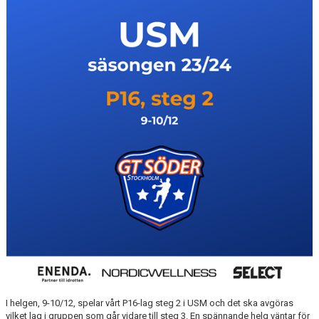
MATCHER
EKEN CUP
I helgen, 9-10/12, spelar vårt P16-lag steg 2 i USM och det ska avgöras
vilket lag i gruppen som går vidare till steg 3. En spännande helg väntar för