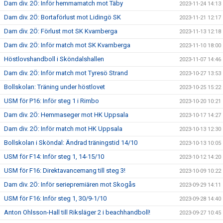
Dam div. 2Ö: Inför hemmamatch mot Täby
2023-11-24 14:13
Dam div. 2Ö: Bortaförlust mot Lidingö SK
2023-11-21 12:17
Dam div. 2Ö: Förlust mot SK Kvarnberga
2023-11-13 12:18
Dam div. 2Ö: Inför match mot SK Kvarnberga
2023-11-10 18:00
Höstlovshandboll i Sköndalshallen
2023-11-07 14:46
Dam div. 2Ö: Inför match mot Tyresö Strand
2023-10-27 13:53
Bollskolan: Träning under höstlovet
2023-10-25 15:22
USM för P16: Inför steg 1 i Rimbo
2023-10-20 10:21
Dam div. 2Ö: Hemmaseger mot HK Uppsala
2023-10-17 14:27
Dam div. 2Ö: Inför match mot HK Uppsala
2023-10-13 12:30
Bollskolan i Sköndal: Ändrad träningstid 14/10
2023-10-13 10:05
USM för F14: Inför steg 1, 14-15/10
2023-10-12 14:20
USM för F16: Direktavancemang till steg 3!
2023-10-09 10:22
Dam div. 2Ö: Inför seriepremiären mot Skogås
2023-09-29 14:11
USM för F16: Inför steg 1, 30/9-1/10
2023-09-28 14:40
Anton Ohlsson-Hall till Riksläger 2 i beachhandboll!
2023-09-27 10:45