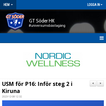
HEM
LOGGA IN
GT Söder HK
#universumsbästagäng
HEM
NYHETER
FÖRENINGEN
KALENDER
USM för P16: Inför steg 2 i
<
>
KONTAKT
Kiruna
2023-12-08 12:32
DOKUMENT