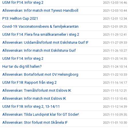
USM för P14: Inför steg 2
2021-12-03 14:46
Allsvenskan: Inför match mot Tyresö Handboll
2021-12-03 10:44
P13: Hellton Cup 2021
2021-12-01 12:34
Covid-19: Vaccinationsbevis & familjekarantän
2021-12-01 09:25
USM för F14: Flera fina smällkarameller i steg 2
2021-11-29 12:41
Allsvenskan: Uddamålsförlust mot Eskilstuna Guif IF
2021-11-27 09:33
Allsvenskan: Inför match mot Eskilstuna Guif
2021-11-26 10:27
USM för F14: Inför steg 2
2021-11-25 14:35
Hur tar du dig till hallen?
2021-11-24 10:14
Allsvenskan: Bortaförlust mot OV Helsingborg
2021-11-22 10:33
USM för F18: Rapport från steg 2
2021-11-16 14:17
Allsvenskan: Tremålsförlust mot Eslövs IK
2021-11-15 12:21
Allsvenskan: Inför match mot Eslövs IK
2021-11-13 10:45
USM för F18: Inför steg 2, 13-14/11
2021-11-12 14:39
Allsvenskan: Tilda Lundqvist klar för GT Söder!
2021-11-10 09:35
Allsvenskan: Stor förlust mot Skånela IF
2021-11-01 10:30