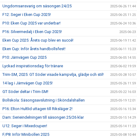
Ungdomsansvarig om säsongen 24/25
2025-06-26 11:44
F12: Seger i Eken Cup 2025!
2025-06-25 11:25
P10: Eken Cup 2025 var underbar!
2025-06-24 10:36
P16: Silvermedalj i Eken Cup 2025!
2025-06-23
Eken Cup 2025: Årets cup blev en succé!
2025-06-19 11:42
Eken Cup: Inför årets handbollsfest!
2025-06-11 15:23
P10: Järnvägen Cup 2025
2025-06-05 14:55
Lyckad inspirationsdag för tränare
2025-06-02 19:59
Trim-SM, 2025: GT Söder visade kampvilja, glädje och stil!
2025-05-28 10:57
14 lag i Järnvägen Cup 2025!
2025-05-26 11:59
GT Söder deltar i Trim-SM!
2025-05-22 16:03
Bollskola: Säsongsavslutning i Sköndalshallen
2025-05-19 12:01
P16: Elton Hultlid uttagen till Riksläger 2!
2025-05-16 15:34
Dam: Serieindelningen till säsongen 25/26 klar
2025-05-15 14:29
U12: Seger i Mixedcupen!
2025-05-14 11:23
F/P8: Inför Minibollen 2025
2025-05-08 10:44