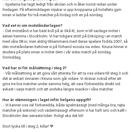
- Spelarna har tagit ledigt från skolan och vi åker norrut redan under
fredagen. På eftermiddagen mjukar vi upp kropparna på hotellets gym
innan vi laddar för två matcher på lördag och en på söndag.
Vad vet ni om motståndarlagen?
- Det motstånd vi har bäst koll på är Skå IK, som vi till vardags möter i
serien hemma i Stockholm. Vi har tidigare stött på Enköping i en match
med våra 08:or, men aldrig tillsammans med deras spelare födda 2007, så
den motståndaren behöver vi på förhand scouta via video. Kiruna hinner vi
studera på plats innan vi möter dem i vår sista match på söndag
förmiddag.
Vad har ni för målsättning i steg 2?
- Vår målsättning är att göra vårt yttersta för att ta oss vidare till steg 3 och
det är enbart vinnaren i Kiruna som går vidare. Vi strävar också efter att
göra tre bra matcher under samma helg, att vara förberedda direkt vid
avkast i varje match och att undvika längre svackor i våra matcher.
Hur är stämningen i laget inför helgens uppgift?
- Vi känner oss väl förberedda, både spelmässigt (med många bra, tajta
matcher på sistone) och vädermässigt eftersom vi har haft snö och kallt i
Stockholm den senaste tiden. Roligt ska det bli!
Stort lycka till i steg 2, killar! 💙