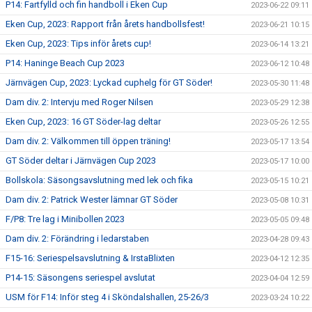
P14: Fartfylld och fin handboll i Eken Cup
2023-06-22 09:11
Eken Cup, 2023: Rapport från årets handbollsfest!
2023-06-21 10:15
Eken Cup, 2023: Tips inför årets cup!
2023-06-14 13:21
P14: Haninge Beach Cup 2023
2023-06-12 10:48
Järnvägen Cup, 2023: Lyckad cuphelg för GT Söder!
2023-05-30 11:48
Dam div. 2: Intervju med Roger Nilsen
2023-05-29 12:38
Eken Cup, 2023: 16 GT Söder-lag deltar
2023-05-26 12:55
Dam div. 2: Välkommen till öppen träning!
2023-05-17 13:54
GT Söder deltar i Järnvägen Cup 2023
2023-05-17 10:00
Bollskola: Säsongsavslutning med lek och fika
2023-05-15 10:21
Dam div. 2: Patrick Wester lämnar GT Söder
2023-05-08 10:31
F/P8: Tre lag i Minibollen 2023
2023-05-05 09:48
Dam div. 2: Förändring i ledarstaben
2023-04-28 09:43
F15-16: Seriespelsavslutning & IrstaBlixten
2023-04-12 12:35
P14-15: Säsongens seriespel avslutat
2023-04-04 12:59
USM för F14: Inför steg 4 i Sköndalshallen, 25-26/3
2023-03-24 10:22