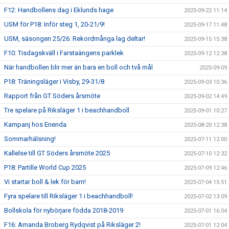
F12: Handbollens dag i Eklunds hage
2025-09-22 11:14
USM för P18: Inför steg 1, 20-21/9!
2025-09-17 11:48
USM, säsongen 25/26: Rekordmånga lag deltar!
2025-09-15 15:38
F10: Tisdagskväll i Farstaängens parklek
2025-09-12 12:38
När handbollen blir mer än bara en boll och två mål
2025-09-09
P18: Träningsläger i Visby, 29-31/8
2025-09-03 10:36
Rapport från GT Söders årsmöte
2025-09-02 14:49
Tre spelare på Riksläger 1 i beachhandboll
2025-09-01 10:27
Kampanj hos Enenda
2025-08-20 12:38
Sommarhälsning!
2025-07-11 12:00
Kallelse till GT Söders årsmöte 2025
2025-07-10 12:32
P18: Partille World Cup 2025
2025-07-09 12:46
Vi startar boll & lek för barn!
2025-07-04 15:51
Fyra spelare till Riksläger 1 i beachhandboll!
2025-07-02 13:09
Bollskola för nybörjare födda 2018-2019
2025-07-01 16:04
F16: Amanda Broberg Rydqvist på Riksläger 2!
2025-07-01 12:04