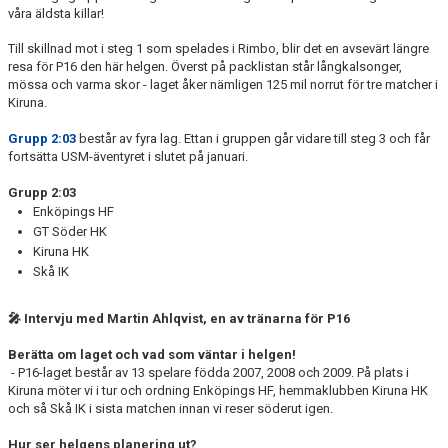
våra äldsta killar!
Till skillnad mot i steg 1 som spelades i Rimbo, blir det en avsevärt längre
resa för P16 den här helgen. Överst på packlistan står långkalsonger,
mössa och varma skor - laget åker nämligen 125 mil norrut för tre matcher i
Kiruna.
Grupp 2:03
består av fyra lag. Ettan i gruppen går vidare till steg 3 och får
fortsätta USM-äventyret i slutet på januari.
Grupp 2:03
Enköpings HF
GT Söder HK
Kiruna HK
Skå IK
🎤 Intervju med Martin Ahlqvist, en av tränarna för P16
Berätta om laget och vad som väntar i helgen!
- P16-laget består av 13 spelare födda 2007, 2008 och 2009. På plats i
Kiruna möter vi i tur och ordning Enköpings HF, hemmaklubben Kiruna HK
och så Skå IK i sista matchen innan vi reser söderut igen.
Hur ser helgens planering ut?