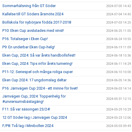
Sommarhälsning från GT Söder
2024-07-05 14:42
Kallelse till GT Söders årsmöte 2024
2024-07-04 14:45
Bollskola för nybörjare födda 2017-2018
2024-07-03 14:25
P10: Eken Cup avslutades med vinst!
2024-06-25 11:05
P16: Totalseger i Eken Cup!
2024-06-24 10:55
P9: En underbar Eken Cup-helg!
2024-06-19 11:09
Eken Cup, 2024: Så var årets handbollsfest!
2024-06-18 15:36
Eken Cup, 2024: Tips inför årets turnering!
2024-06-11 14:29
P11-12: Seriespel och många roliga cuper
2024-06-10 10:00
Eken Cup 2024: 17 ungdomslag deltar
2024-06-05 14:36
P16: Järnvägen Cup 2024 - ett minne för livet!
2024-06-03 14:14
Järnvägen Cup, 2024: Toppenhelg för
2024-05-31 12:15
#unviersumsbästagäng!
F11: Så var säsongen 23/24!
2024-05-29 10:29
12 GT Söder-lag i Järnvägen Cup 2024
2024-05-23 12:06
F/P8: Två lag i Minibollen 2024
2024-05-03 09:49