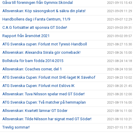
Gåva till föreningen från Gymmix Sköndal
2021-09-15 15:43
Allsvenskan: Köp säsongskort & säkra din plats!
2021-09-09 11:29
Handbollens dag i Farsta Centrum, 11/9
2021-09-07 12:29
C.A.G fortsätter att sponsra GT Söder!
2021-09-03 09:31
Rapport från årsmötet 2021
2021-09-02 09:57
ATG Svenska cupen: Förlust mot Tyresö Handboll
2021-08-27 15:30
Allsvenskan: Alexandra Siirala gör comeback!
2021-08-26 15:00
Bollskola för barn födda 2014-2015
2021-08-24 14:18
Allsvenskan: Coaches corner, del 1
2021-08-24 10:50
ATG Svenska Cupen: Förlust mot SHE-laget IK Sävehof
2021-08-23 10:02
ATG Svenska Cupen: Förlust mot Eslövs IK
2021-08-20 21:45
Allsvenskan: Tuva Nilsson spelar med GT Söder!
2021-08-20 12:00
ATG Svenska Cupen: Två matcher på hemmaplan
2021-08-19 16:00
Allsvenskan: Kvartett lämnar GT Söder
2021-08-16 11:00
Allsvenskan: Tilde Nilsson har signat med GT Söder!
2021-08-10 10:21
Trevlig sommar!
2021-07-15 11:30