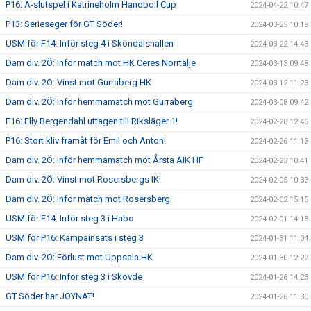
P16: A-slutspel i Katrineholm Handboll Cup
2024-04-22 10:47
P13: Serieseger för GT Söder!
2024-03-25 10:18
USM för F14: Inför steg 4 i Sköndalshallen
2024-03-22 14:43
Dam div. 2Ö: Inför match mot HK Ceres Norrtälje
2024-03-13 09:48
Dam div. 2Ö: Vinst mot Gurraberg HK
2024-03-12 11:23
Dam div. 2Ö: Inför hemmamatch mot Gurraberg
2024-03-08 09:42
F16: Elly Bergendahl uttagen till Riksläger 1!
2024-02-28 12:45
P16: Stort kliv framåt för Emil och Anton!
2024-02-26 11:13
Dam div. 2Ö: Inför hemmamatch mot Årsta AIK HF
2024-02-23 10:41
Dam div. 2Ö: Vinst mot Rosersbergs IK!
2024-02-05 10:33
Dam div. 2Ö: Inför match mot Rosersberg
2024-02-02 15:15
USM för F14: Inför steg 3 i Habo
2024-02-01 14:18
USM för P16: Kämpainsats i steg 3
2024-01-31 11:04
Dam div. 2Ö: Förlust mot Uppsala HK
2024-01-30 12:22
USM för P16: Inför steg 3 i Skövde
2024-01-26 14:23
GT Söder har JOYNAT!
2024-01-26 11:30