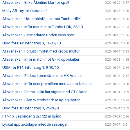
Allsvenskan: Erika Åkerlind klar för spel!
2021-10-29 10:57
Minty AB - ny minisponsor!
2021-10-27 14:26
Allsvenskan: Uddamålsförlust mot Tumba HBK
2021-10-26 14:06
Allsvenskan: Inför match mot Tumba HBK, 22/10
2021-10-22 11:53
Allsvenskan: Serieledaren Boden vann stort
2021-10-19 11:56
USM för P14: Inför steg 1, 16-17/10
2021-10-15 10:00
Allsvenskan: Förlust i mötet med Kroppskultur
2021-10-14 10:23
Allsvenskan: Inför match mot GF Kroppskultur
2021-10-08 14:18
USM för F14: Inför steg 1, 9-10/10
2021-10-07 12:19
Allsvenskan: Förlust i premiären mot HK Aranäs
2021-10-05 12:32
Allsvenskan: Inför seriepremiären med Jacob Nilsson
2021-10-02 10:00
Allsvenskan: Emma Helin har signat med GT Söder!
2021-10-01 13:39
Allsvenskan: Ellen Wettebrandt är ny lagkapten
2021-09-30 16:23
USM för F18: Inför steg 1, 25-26/9
2021-09-24 10:53
F14-15: Säsongen 2021/22 är igång
2021-09-21 12:26
Lyckat upptaktsläger inledde säsongen
2021-09-17 10:21