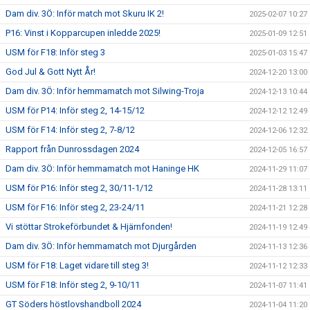
Dam div. 3Ö: Inför match mot Skuru IK 2!
2025-02-07 10:27
P16: Vinst i Kopparcupen inledde 2025!
2025-01-09 12:51
USM för F18: Inför steg 3
2025-01-03 15:47
God Jul & Gott Nytt År!
2024-12-20 13:00
Dam div. 3Ö: Inför hemmamatch mot Silwing-Troja
2024-12-13 10:44
USM för P14: Inför steg 2, 14-15/12
2024-12-12 12:49
USM för F14: Inför steg 2, 7-8/12
2024-12-06 12:32
Rapport från Dunrossdagen 2024
2024-12-05 16:57
Dam div. 3Ö: Inför hemmamatch mot Haninge HK
2024-11-29 11:07
USM för P16: Inför steg 2, 30/11-1/12
2024-11-28 13:11
USM för F16: Inför steg 2, 23-24/11
2024-11-21 12:28
Vi stöttar Strokeförbundet & Hjärnfonden!
2024-11-19 12:49
Dam div. 3Ö: Inför hemmamatch mot Djurgården
2024-11-13 12:36
USM för F18: Laget vidare till steg 3!
2024-11-12 12:33
USM för F18: Inför steg 2, 9-10/11
2024-11-07 11:41
GT Söders höstlovshandboll 2024
2024-11-04 11:20