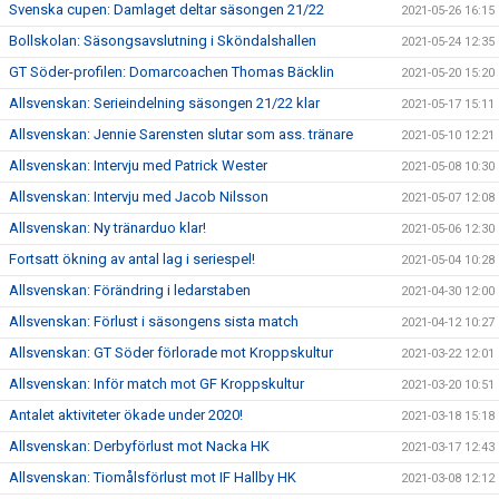
Svenska cupen: Damlaget deltar säsongen 21/22
2021-05-26 16:15
Bollskolan: Säsongsavslutning i Sköndalshallen
2021-05-24 12:35
GT Söder-profilen: Domarcoachen Thomas Bäcklin
2021-05-20 15:20
Allsvenskan: Serieindelning säsongen 21/22 klar
2021-05-17 15:11
Allsvenskan: Jennie Sarensten slutar som ass. tränare
2021-05-10 12:21
Allsvenskan: Intervju med Patrick Wester
2021-05-08 10:30
Allsvenskan: Intervju med Jacob Nilsson
2021-05-07 12:08
Allsvenskan: Ny tränarduo klar!
2021-05-06 12:30
Fortsatt ökning av antal lag i seriespel!
2021-05-04 10:28
Allsvenskan: Förändring i ledarstaben
2021-04-30 12:00
Allsvenskan: Förlust i säsongens sista match
2021-04-12 10:27
Allsvenskan: GT Söder förlorade mot Kroppskultur
2021-03-22 12:01
Allsvenskan: Inför match mot GF Kroppskultur
2021-03-20 10:51
Antalet aktiviteter ökade under 2020!
2021-03-18 15:18
Allsvenskan: Derbyförlust mot Nacka HK
2021-03-17 12:43
Allsvenskan: Tiomålsförlust mot IF Hallby HK
2021-03-08 12:12