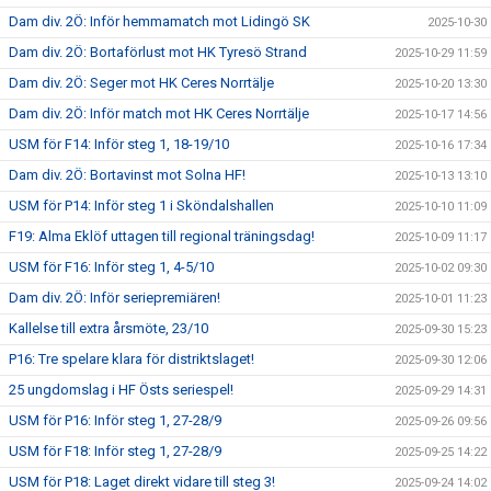
Dam div. 2Ö: Inför hemmamatch mot Lidingö SK
2025-10-30
Dam div. 2Ö: Bortaförlust mot HK Tyresö Strand
2025-10-29 11:59
Dam div. 2Ö: Seger mot HK Ceres Norrtälje
2025-10-20 13:30
Dam div. 2Ö: Inför match mot HK Ceres Norrtälje
2025-10-17 14:56
USM för F14: Inför steg 1, 18-19/10
2025-10-16 17:34
Dam div. 2Ö: Bortavinst mot Solna HF!
2025-10-13 13:10
USM för P14: Inför steg 1 i Sköndalshallen
2025-10-10 11:09
F19: Alma Eklöf uttagen till regional träningsdag!
2025-10-09 11:17
USM för F16: Inför steg 1, 4-5/10
2025-10-02 09:30
Dam div. 2Ö: Inför seriepremiären!
2025-10-01 11:23
Kallelse till extra årsmöte, 23/10
2025-09-30 15:23
P16: Tre spelare klara för distriktslaget!
2025-09-30 12:06
25 ungdomslag i HF Östs seriespel!
2025-09-29 14:31
USM för P16: Inför steg 1, 27-28/9
2025-09-26 09:56
USM för F18: Inför steg 1, 27-28/9
2025-09-25 14:22
USM för P18: Laget direkt vidare till steg 3!
2025-09-24 14:02