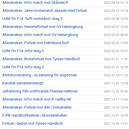
Allsvenskan: Inför match mot Skånela IF
2022-02-18 10:19
Allsvenskan: Jämn bortamatch slutade med förlust
2022-02-14 10:18
USM för F14: Tufft motstånd i steg 3
2022-02-08 14:00
Allsvenskan: Hemmaförlust mot OV Helsingborg
2022-02-07 10:45
Allsvenskan: Inför match mot OV Helsingborg
2022-02-04 08:00
Allsvenskan: Förlust mot Eskilstuna Guif
2022-02-03 13:02
USM för F14: Inför steg 3
2022-02-03 10:07
Allsvenskan: Bortaförlust mot Tyresö Handboll
2022-01-27 11:01
USM för P14: Inför steg 3
2022-01-21 10:30
Ambitionsträning - ny satsning för ungdomar
2022-01-18 11:52
Kansliet semesterstängt!
2021-12-22 13:28
Julhälsning från ordförande Therese Hettman
2021-12-22 09:56
Allsvenskan: Inför match mot IF Hallby HK
2021-12-17 12:56
Allsvenskan: Förlust mot AIK i Solnahallen
2021-12-10 12:04
F/P8: Handbollfestival i Sköndalshallen
2021-12-07 16:39
Förlust i derbyt mot Tyresö Handboll
2021-12-06 13:41