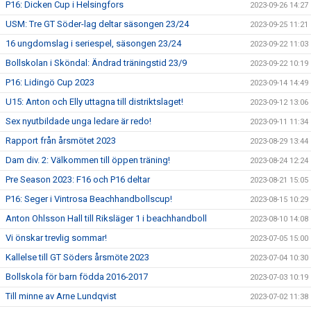
P16: Dicken Cup i Helsingfors
2023-09-26 14:27
USM: Tre GT Söder-lag deltar säsongen 23/24
2023-09-25 11:21
16 ungdomslag i seriespel, säsongen 23/24
2023-09-22 11:03
Bollskolan i Sköndal: Ändrad träningstid 23/9
2023-09-22 10:19
P16: Lidingö Cup 2023
2023-09-14 14:49
U15: Anton och Elly uttagna till distriktslaget!
2023-09-12 13:06
Sex nyutbildade unga ledare är redo!
2023-09-11 11:34
Rapport från årsmötet 2023
2023-08-29 13:44
Dam div. 2: Välkommen till öppen träning!
2023-08-24 12:24
Pre Season 2023: F16 och P16 deltar
2023-08-21 15:05
P16: Seger i Vintrosa Beachhandbollscup!
2023-08-15 10:29
Anton Ohlsson Hall till Riksläger 1 i beachhandboll
2023-08-10 14:08
Vi önskar trevlig sommar!
2023-07-05 15:00
Kallelse till GT Söders årsmöte 2023
2023-07-04 10:30
Bollskola för barn födda 2016-2017
2023-07-03 10:19
Till minne av Arne Lundqvist
2023-07-02 11:38