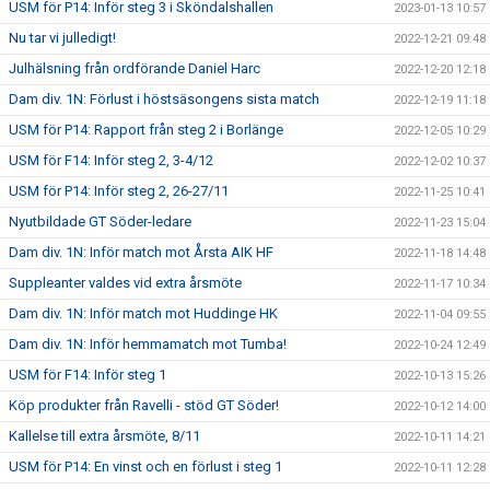
USM för P14: Inför steg 3 i Sköndalshallen
2023-01-13 10:57
Nu tar vi julledigt!
2022-12-21 09:48
Julhälsning från ordförande Daniel Harc
2022-12-20 12:18
Dam div. 1N: Förlust i höstsäsongens sista match
2022-12-19 11:18
USM för P14: Rapport från steg 2 i Borlänge
2022-12-05 10:29
USM för F14: Inför steg 2, 3-4/12
2022-12-02 10:37
USM för P14: Inför steg 2, 26-27/11
2022-11-25 10:41
Nyutbildade GT Söder-ledare
2022-11-23 15:04
Dam div. 1N: Inför match mot Årsta AIK HF
2022-11-18 14:48
Suppleanter valdes vid extra årsmöte
2022-11-17 10:34
Dam div. 1N: Inför match mot Huddinge HK
2022-11-04 09:55
Dam div. 1N: Inför hemmamatch mot Tumba!
2022-10-24 12:49
USM för F14: Inför steg 1
2022-10-13 15:26
Köp produkter från Ravelli - stöd GT Söder!
2022-10-12 14:00
Kallelse till extra årsmöte, 8/11
2022-10-11 14:21
USM för P14: En vinst och en förlust i steg 1
2022-10-11 12:28