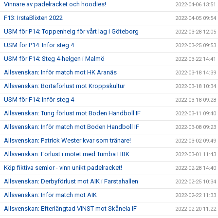
Vinnare av padelracket och hoodies!
2022-04-06 13:51
F13: IrstaBlixten 2022
2022-04-05 09:54
USM för P14: Toppenhelg för vårt lag i Göteborg
2022-03-28 12:05
USM för P14: Inför steg 4
2022-03-25 09:53
USM för F14: Steg 4-helgen i Malmö
2022-03-22 14:41
Allsvenskan: Inför match mot HK Aranäs
2022-03-18 14:39
Allsvenskan: Bortaförlust mot Kroppskultur
2022-03-18 10:34
USM för F14: Inför steg 4
2022-03-18 09:28
Allsvenskan: Tung förlust mot Boden Handboll IF
2022-03-11 09:40
Allsvenskan: Inför match mot Boden Handboll IF
2022-03-08 09:23
Allsvenskan: Patrick Wester kvar som tränare!
2022-03-02 09:49
Allsvenskan: Förlust i mötet med Tumba HBK
2022-03-01 11:43
Köp fiktiva semlor - vinn unikt padelracket!
2022-02-28 14:40
Allsvenskan: Derbyförlust mot AIK i Farstahallen
2022-02-25 10:34
Allsvenskan: Inför match mot AIK
2022-02-22 11:33
Allsvenskan: Efterlängtad VINST mot Skånela IF
2022-02-20 11:22