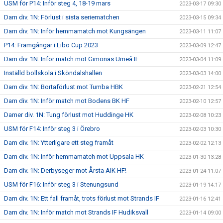
USM för P14: Inför steg 4, 18-19 mars
2023-03-17 09:30
Dam div. 1N: Förlust i sista seriematchen
2023-03-15 09:34
Dam div. 1N: Inför hemmamatch mot Kungsängen
2023-03-11 11:07
P14: Framgångar i Libo Cup 2023
2023-03-09 12:47
Dam div. 1N: Inför match mot Gimonäs Umeå IF
2023-03-04 11:09
Inställd bollskola i Sköndalshallen
2023-03-03 14:00
Dam div. 1N: Bortaförlust mot Tumba HBK
2023-02-21 12:54
Dam div. 1N: Inför match mot Bodens BK HF
2023-02-10 12:57
Damer div. 1N: Tung förlust mot Huddinge HK
2023-02-08 10:23
USM för F14: Inför steg 3 i Örebro
2023-02-03 10:30
Dam div. 1N: Ytterligare ett steg framåt
2023-02-02 12:13
Dam div. 1N: Inför hemmamatch mot Uppsala HK
2023-01-30 13:28
Dam div. 1N: Derbyseger mot Årsta AIK HF!
2023-01-24 11:07
USM för F16: Inför steg 3 i Stenungsund
2023-01-19 14:17
Dam div. 1N: Ett fall framåt, trots förlust mot Strands IF
2023-01-16 12:41
Dam div. 1N: Inför match mot Strands IF Hudiksvall
2023-01-14 09:00