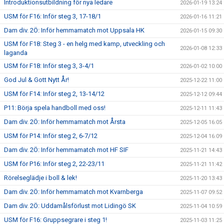
Introduktionsutbildning för nya ledare
2026-01-19 13:24
USM för F16: Inför steg 3, 17-18/1
2026-01-16 11:21
Dam div. 2Ö: Inför hemmamatch mot Uppsala HK
2026-01-15 09:30
USM för F18: Steg 3 - en helg med kamp, utveckling och
2026-01-08 12:33
laganda
USM för F18: Inför steg 3, 3-4/1
2026-01-02 10:00
God Jul & Gott Nytt År!
2025-12-22 11:00
USM för F14: Inför steg 2, 13-14/12
2025-12-12 09:44
P11: Börja spela handboll med oss!
2025-12-11 11:43
Dam div. 2Ö: Inför hemmamatch mot Årsta
2025-12-05 16:05
USM för P14: Inför steg 2, 6-7/12
2025-12-04 16:09
Dam div. 2Ö: Inför hemmamatch mot HF SIF
2025-11-21 14:43
USM för P16: Inför steg 2, 22-23/11
2025-11-21 11:42
Rörelseglädje i boll & lek!
2025-11-20 13:43
Dam div. 2Ö: Inför hemmamatch mot Kvarnberga
2025-11-07 09:52
Dam div. 2Ö: Uddamålsförlust mot Lidingö SK
2025-11-04 10:59
USM för F16: Gruppsegrare i steg 1!
2025-11-03 11:25