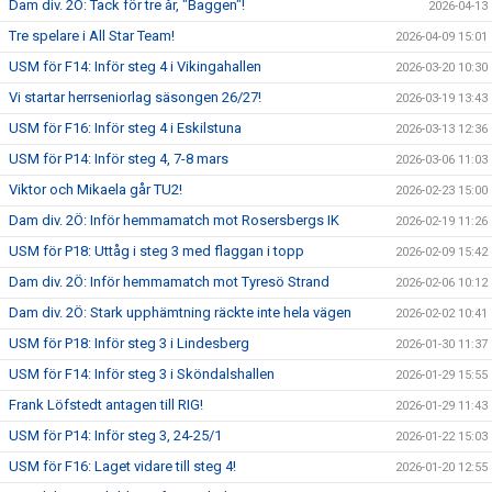
Dam div. 2Ö: Tack för tre år, "Baggen"!
2026-04-13
Tre spelare i All Star Team!
2026-04-09 15:01
USM för F14: Inför steg 4 i Vikingahallen
2026-03-20 10:30
Vi startar herrseniorlag säsongen 26/27!
2026-03-19 13:43
USM för F16: Inför steg 4 i Eskilstuna
2026-03-13 12:36
USM för P14: Inför steg 4, 7-8 mars
2026-03-06 11:03
Viktor och Mikaela går TU2!
2026-02-23 15:00
Dam div. 2Ö: Inför hemmamatch mot Rosersbergs IK
2026-02-19 11:26
USM för P18: Uttåg i steg 3 med flaggan i topp
2026-02-09 15:42
Dam div. 2Ö: Inför hemmamatch mot Tyresö Strand
2026-02-06 10:12
Dam div. 2Ö: Stark upphämtning räckte inte hela vägen
2026-02-02 10:41
USM för P18: Inför steg 3 i Lindesberg
2026-01-30 11:37
USM för F14: Inför steg 3 i Sköndalshallen
2026-01-29 15:55
Frank Löfstedt antagen till RIG!
2026-01-29 11:43
USM för P14: Inför steg 3, 24-25/1
2026-01-22 15:03
USM för F16: Laget vidare till steg 4!
2026-01-20 12:55