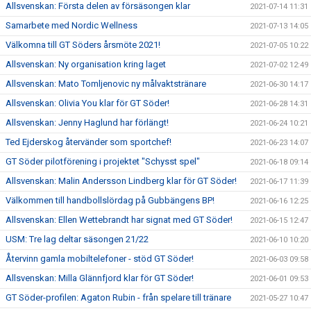
Allsvenskan: Första delen av försäsongen klar
2021-07-14 11:31
Samarbete med Nordic Wellness
2021-07-13 14:05
Välkomna till GT Söders årsmöte 2021!
2021-07-05 10:22
Allsvenskan: Ny organisation kring laget
2021-07-02 12:49
Allsvenskan: Mato Tomljenovic ny målvaktstränare
2021-06-30 14:17
Allsvenskan: Olivia You klar för GT Söder!
2021-06-28 14:31
Allsvenskan: Jenny Haglund har förlängt!
2021-06-24 10:21
Ted Ejderskog återvänder som sportchef!
2021-06-23 14:07
GT Söder pilotförening i projektet "Schysst spel"
2021-06-18 09:14
Allsvenskan: Malin Andersson Lindberg klar för GT Söder!
2021-06-17 11:39
Välkommen till handbollslördag på Gubbängens BP!
2021-06-16 12:25
Allsvenskan: Ellen Wettebrandt har signat med GT Söder!
2021-06-15 12:47
USM: Tre lag deltar säsongen 21/22
2021-06-10 10:20
Återvinn gamla mobiltelefoner - stöd GT Söder!
2021-06-03 09:58
Allsvenskan: Milla Glännfjord klar för GT Söder!
2021-06-01 09:53
GT Söder-profilen: Agaton Rubin - från spelare till tränare
2021-05-27 10:47