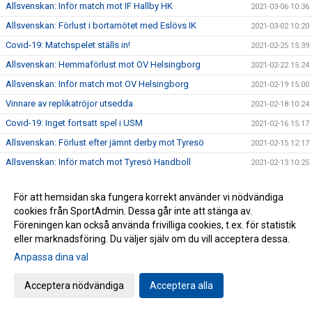
Allsvenskan: Inför match mot IF Hallby HK
2021-03-06 10:36
Allsvenskan: Förlust i bortamötet med Eslövs IK
2021-03-02 10:20
Covid-19: Matchspelet ställs in!
2021-02-25 15:39
Allsvenskan: Hemmaförlust mot OV Helsingborg
2021-02-22 15:24
Allsvenskan: Inför match mot OV Helsingborg
2021-02-19 15:00
Vinnare av replikatröjor utsedda
2021-02-18 10:24
Covid-19: Inget fortsatt spel i USM
2021-02-16 15:17
Allsvenskan: Förlust efter jämnt derby mot Tyresö
2021-02-15 12:17
Allsvenskan: Inför match mot Tyresö Handboll
2021-02-13 10:25
Rapport från semmelbageriet
2021-02-11 15:23
För att hemsidan ska fungera korrekt använder vi nödvändiga
Covid-19: Enstaka matcher för U8-U15
2021-02-10 12:09
cookies från SportAdmin. Dessa går inte att stänga av.
Allsvenskan: GT Söder förlorade mot Eskilstuna Guif
2021-02-08 10:37
Föreningen kan också använda frivilliga cookies, t.ex. för statistik
eller marknadsföring. Du väljer själv om du vill acceptera dessa.
Allsvenskan: Inför match mot Eskilstuna Guif
2021-02-06 10:50
Anpassa dina val
Köp fiktiva semlor och stöd GT Söder!
2021-02-03 12:23
Allsvenskan: Förlust mot serieledaren Kärra HF
2021-02-02 12:08
Acceptera nödvändiga
Acceptera alla
Allsvenskan: Inför match mot Kärra HF
2021-01-29 15:05