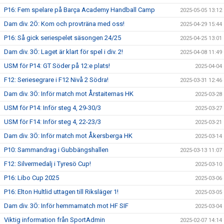
P16: Fem spelare på Barça Academy Handball Camp
2025-05-05 13:12
Dam div. 2Ö: Kom och provträna med oss!
2025-04-29 15:44
P16: Så gick seriespelet säsongen 24/25
2025-04-25 13:01
Dam div. 3Ö: Laget är klart för spel i div. 2!
2025-04-08 11:49
USM för P14: GT Söder på 12:e plats!
2025-04-04
F12: Seriesegrare i F12 Nivå 2 Södra!
2025-03-31 12:46
Dam div. 3Ö: Inför match mot Årstaiternas HK
2025-03-28
USM för P14: Inför steg 4, 29-30/3
2025-03-27
USM för F14: Inför steg 4, 22-23/3
2025-03-21
Dam div. 3Ö: Inför match mot Åkersberga HK
2025-03-14
P10: Sammandrag i Gubbängshallen
2025-03-13 11:07
F12: Silvermedalj i Tyresö Cup!
2025-03-10
P16: Libo Cup 2025
2025-03-06
P16: Elton Hultlid uttagen till Riksläger 1!
2025-03-05
Dam div. 3Ö: Inför hemmamatch mot HF SIF
2025-03-04
Viktig information från SportAdmin
2025-02-07 14:14