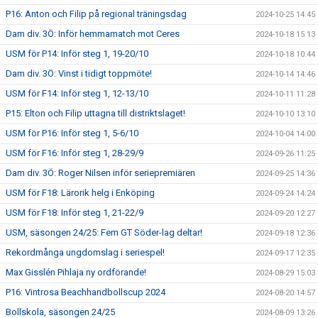
P16: Anton och Filip på regional träningsdag
2024-10-25 14:45
Dam div. 3Ö: Inför hemmamatch mot Ceres
2024-10-18 15:13
USM för P14: Inför steg 1, 19-20/10
2024-10-18 10:44
Dam div. 3Ö: Vinst i tidigt toppmöte!
2024-10-14 14:46
USM för F14: Inför steg 1, 12-13/10
2024-10-11 11:28
P15: Elton och Filip uttagna till distriktslaget!
2024-10-10 13:10
USM för P16: Inför steg 1, 5-6/10
2024-10-04 14:00
USM för F16: Inför steg 1, 28-29/9
2024-09-26 11:25
Dam div. 3Ö: Roger Nilsen inför seriepremiären
2024-09-25 14:36
USM för F18: Lärorik helg i Enköping
2024-09-24 14:24
USM för F18: Inför steg 1, 21-22/9
2024-09-20 12:27
USM, säsongen 24/25: Fem GT Söder-lag deltar!
2024-09-18 12:36
Rekordmånga ungdomslag i seriespel!
2024-09-17 12:35
Max Gisslén Pihlaja ny ordförande!
2024-08-29 15:03
P16: Vintrosa Beachhandbollscup 2024
2024-08-20 14:57
Bollskola, säsongen 24/25
2024-08-09 13:26