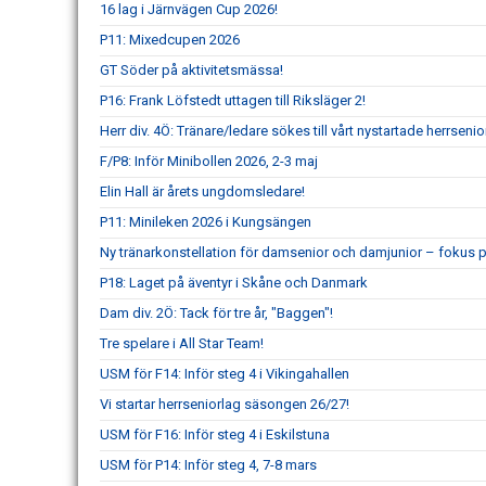
16 lag i Järnvägen Cup 2026!
P11: Mixedcupen 2026
GT Söder på aktivitetsmässa!
P16: Frank Löfstedt uttagen till Riksläger 2!
Herr div. 4Ö: Tränare/ledare sökes till vårt nystartade herrsenio
F/P8: Inför Minibollen 2026, 2-3 maj
Elin Hall är årets ungdomsledare!
P11: Minileken 2026 i Kungsängen
Ny tränarkonstellation för damsenior och damjunior – fokus p
P18: Laget på äventyr i Skåne och Danmark
Dam div. 2Ö: Tack för tre år, "Baggen"!
Tre spelare i All Star Team!
USM för F14: Inför steg 4 i Vikingahallen
Vi startar herrseniorlag säsongen 26/27!
USM för F16: Inför steg 4 i Eskilstuna
USM för P14: Inför steg 4, 7-8 mars