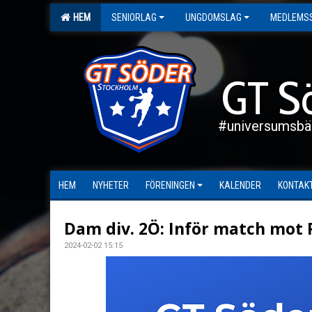
HEM
SENIORLAG
UNGDOMSLAG
MEDLEMS
GT S
#universumsbä
HEM
NYHETER
FÖRENINGEN
KALENDER
KONTAK
Dam div. 2Ö: Inför match mot
2024-02-02 15:15