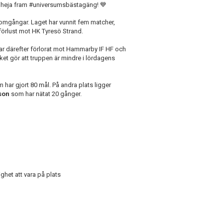
tt heja fram #universumsbästagäng! 💙
 omgångar. Laget har vunnit fem matcher,
t förlust mot HK Tyresö Strand.
r därefter förlorat mot Hammarby IF HF och
et gör att truppen är mindre i lördagens
 har gjort 80 mål. På andra plats ligger
son
som har nätat 20 gånger.
ghet att vara på plats