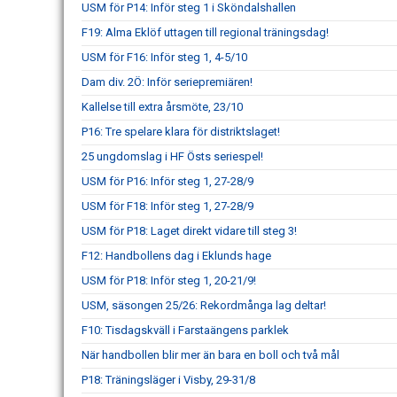
USM för P14: Inför steg 1 i Sköndalshallen
F19: Alma Eklöf uttagen till regional träningsdag!
USM för F16: Inför steg 1, 4-5/10
Dam div. 2Ö: Inför seriepremiären!
Kallelse till extra årsmöte, 23/10
P16: Tre spelare klara för distriktslaget!
25 ungdomslag i HF Östs seriespel!
USM för P16: Inför steg 1, 27-28/9
USM för F18: Inför steg 1, 27-28/9
USM för P18: Laget direkt vidare till steg 3!
F12: Handbollens dag i Eklunds hage
USM för P18: Inför steg 1, 20-21/9!
USM, säsongen 25/26: Rekordmånga lag deltar!
F10: Tisdagskväll i Farstaängens parklek
När handbollen blir mer än bara en boll och två mål
P18: Träningsläger i Visby, 29-31/8