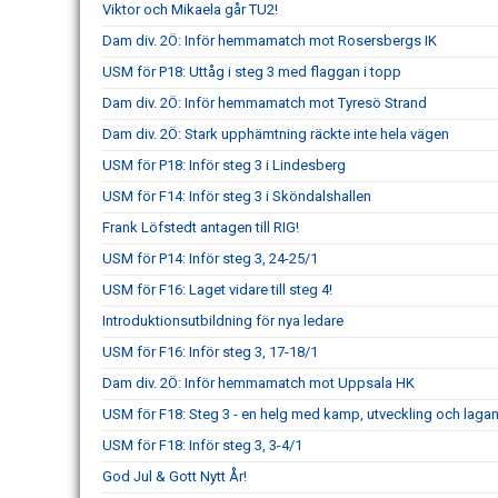
Viktor och Mikaela går TU2!
Dam div. 2Ö: Inför hemmamatch mot Rosersbergs IK
USM för P18: Uttåg i steg 3 med flaggan i topp
Dam div. 2Ö: Inför hemmamatch mot Tyresö Strand
Dam div. 2Ö: Stark upphämtning räckte inte hela vägen
USM för P18: Inför steg 3 i Lindesberg
USM för F14: Inför steg 3 i Sköndalshallen
Frank Löfstedt antagen till RIG!
USM för P14: Inför steg 3, 24-25/1
USM för F16: Laget vidare till steg 4!
Introduktionsutbildning för nya ledare
USM för F16: Inför steg 3, 17-18/1
Dam div. 2Ö: Inför hemmamatch mot Uppsala HK
USM för F18: Steg 3 - en helg med kamp, utveckling och laga
USM för F18: Inför steg 3, 3-4/1
God Jul & Gott Nytt År!