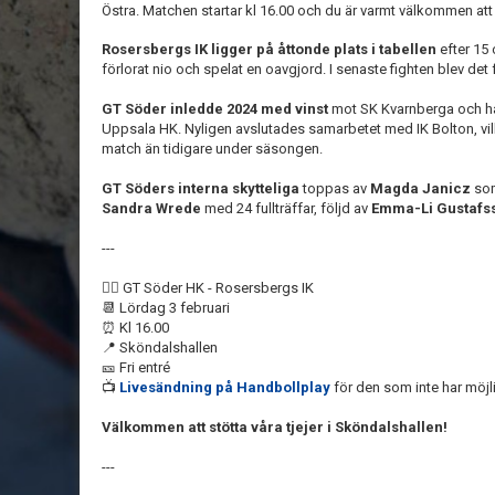
Östra. Matchen startar kl 16.00 och du är varmt välkommen a
Rosersbergs IK ligger på åttonde plats i tabellen
efter 15
förlorat nio och spelat en oavgjord. I senaste fighten blev de
GT Söder inledde 2024 med vinst
mot SK Kvarnberga och ha
Uppsala HK. Nyligen avslutades samarbetet med IK Bolton, vilk
match än tidigare under säsongen.
GT Söders interna skytteliga
toppas av
Magda Janicz
som
Sandra Wrede
med 24 fullträffar, följd av
Emma-Li Gustafs
---
🤾‍♀️ GT Söder HK - Rosersbergs IK
📆 Lördag 3 februari
⏰ Kl 16.00
📍 Sköndalshallen
🎫 Fri entré
📺
Livesändning på Handbollplay
för den som inte har möjli
Välkommen att stötta våra tjejer i Sköndalshallen!
---