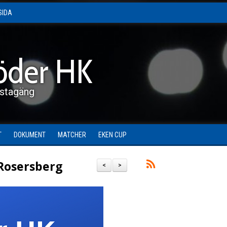
SIDA
öder HK
stagäng
T
DOKUMENT
MATCHER
EKEN CUP
 Rosersberg
<
>