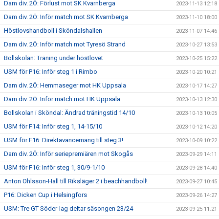
Dam div. 2Ö: Förlust mot SK Kvarnberga
2023-11-13 12:18
Dam div. 2Ö: Inför match mot SK Kvarnberga
2023-11-10 18:00
Höstlovshandboll i Sköndalshallen
2023-11-07 14:46
Dam div. 2Ö: Inför match mot Tyresö Strand
2023-10-27 13:53
Bollskolan: Träning under höstlovet
2023-10-25 15:22
USM för P16: Inför steg 1 i Rimbo
2023-10-20 10:21
Dam div. 2Ö: Hemmaseger mot HK Uppsala
2023-10-17 14:27
Dam div. 2Ö: Inför match mot HK Uppsala
2023-10-13 12:30
Bollskolan i Sköndal: Ändrad träningstid 14/10
2023-10-13 10:05
USM för F14: Inför steg 1, 14-15/10
2023-10-12 14:20
USM för F16: Direktavancemang till steg 3!
2023-10-09 10:22
Dam div. 2Ö: Inför seriepremiären mot Skogås
2023-09-29 14:11
USM för F16: Inför steg 1, 30/9-1/10
2023-09-28 14:40
Anton Ohlsson-Hall till Riksläger 2 i beachhandboll!
2023-09-27 10:45
P16: Dicken Cup i Helsingfors
2023-09-26 14:27
USM: Tre GT Söder-lag deltar säsongen 23/24
2023-09-25 11:21