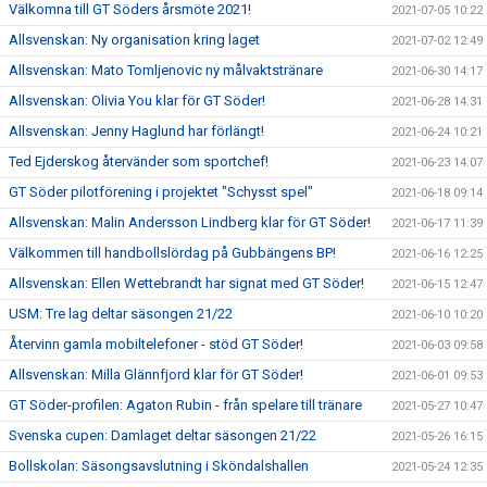
Välkomna till GT Söders årsmöte 2021!
2021-07-05 10:22
Allsvenskan: Ny organisation kring laget
2021-07-02 12:49
Allsvenskan: Mato Tomljenovic ny målvaktstränare
2021-06-30 14:17
Allsvenskan: Olivia You klar för GT Söder!
2021-06-28 14:31
Allsvenskan: Jenny Haglund har förlängt!
2021-06-24 10:21
Ted Ejderskog återvänder som sportchef!
2021-06-23 14:07
GT Söder pilotförening i projektet "Schysst spel"
2021-06-18 09:14
Allsvenskan: Malin Andersson Lindberg klar för GT Söder!
2021-06-17 11:39
Välkommen till handbollslördag på Gubbängens BP!
2021-06-16 12:25
Allsvenskan: Ellen Wettebrandt har signat med GT Söder!
2021-06-15 12:47
USM: Tre lag deltar säsongen 21/22
2021-06-10 10:20
Återvinn gamla mobiltelefoner - stöd GT Söder!
2021-06-03 09:58
Allsvenskan: Milla Glännfjord klar för GT Söder!
2021-06-01 09:53
GT Söder-profilen: Agaton Rubin - från spelare till tränare
2021-05-27 10:47
Svenska cupen: Damlaget deltar säsongen 21/22
2021-05-26 16:15
Bollskolan: Säsongsavslutning i Sköndalshallen
2021-05-24 12:35