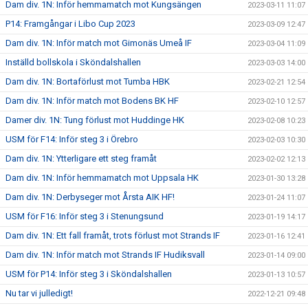
Dam div. 1N: Inför hemmamatch mot Kungsängen
2023-03-11 11:07
P14: Framgångar i Libo Cup 2023
2023-03-09 12:47
Dam div. 1N: Inför match mot Gimonäs Umeå IF
2023-03-04 11:09
Inställd bollskola i Sköndalshallen
2023-03-03 14:00
Dam div. 1N: Bortaförlust mot Tumba HBK
2023-02-21 12:54
Dam div. 1N: Inför match mot Bodens BK HF
2023-02-10 12:57
Damer div. 1N: Tung förlust mot Huddinge HK
2023-02-08 10:23
USM för F14: Inför steg 3 i Örebro
2023-02-03 10:30
Dam div. 1N: Ytterligare ett steg framåt
2023-02-02 12:13
Dam div. 1N: Inför hemmamatch mot Uppsala HK
2023-01-30 13:28
Dam div. 1N: Derbyseger mot Årsta AIK HF!
2023-01-24 11:07
USM för F16: Inför steg 3 i Stenungsund
2023-01-19 14:17
Dam div. 1N: Ett fall framåt, trots förlust mot Strands IF
2023-01-16 12:41
Dam div. 1N: Inför match mot Strands IF Hudiksvall
2023-01-14 09:00
USM för P14: Inför steg 3 i Sköndalshallen
2023-01-13 10:57
Nu tar vi julledigt!
2022-12-21 09:48