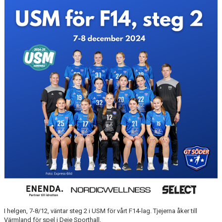
MATCHER
EKEN CUP
I helgen, 7-8/12, väntar steg 2 i USM för vårt F14-lag. Tjejerna åker till
Värmland för spel i Deje Sporthall.