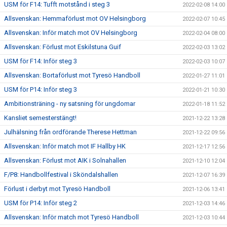
USM för F14: Tufft motstånd i steg 3
2022-02-08 14:00
Allsvenskan: Hemmaförlust mot OV Helsingborg
2022-02-07 10:45
Allsvenskan: Inför match mot OV Helsingborg
2022-02-04 08:00
Allsvenskan: Förlust mot Eskilstuna Guif
2022-02-03 13:02
USM för F14: Inför steg 3
2022-02-03 10:07
Allsvenskan: Bortaförlust mot Tyresö Handboll
2022-01-27 11:01
USM för P14: Inför steg 3
2022-01-21 10:30
Ambitionsträning - ny satsning för ungdomar
2022-01-18 11:52
Kansliet semesterstängt!
2021-12-22 13:28
Julhälsning från ordförande Therese Hettman
2021-12-22 09:56
Allsvenskan: Inför match mot IF Hallby HK
2021-12-17 12:56
Allsvenskan: Förlust mot AIK i Solnahallen
2021-12-10 12:04
F/P8: Handbollfestival i Sköndalshallen
2021-12-07 16:39
Förlust i derbyt mot Tyresö Handboll
2021-12-06 13:41
USM för P14: Inför steg 2
2021-12-03 14:46
Allsvenskan: Inför match mot Tyresö Handboll
2021-12-03 10:44