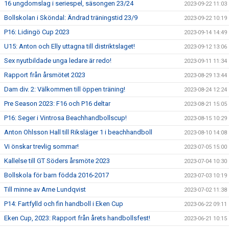
16 ungdomslag i seriespel, säsongen 23/24
2023-09-22 11:03
Bollskolan i Sköndal: Ändrad träningstid 23/9
2023-09-22 10:19
P16: Lidingö Cup 2023
2023-09-14 14:49
U15: Anton och Elly uttagna till distriktslaget!
2023-09-12 13:06
Sex nyutbildade unga ledare är redo!
2023-09-11 11:34
Rapport från årsmötet 2023
2023-08-29 13:44
Dam div. 2: Välkommen till öppen träning!
2023-08-24 12:24
Pre Season 2023: F16 och P16 deltar
2023-08-21 15:05
P16: Seger i Vintrosa Beachhandbollscup!
2023-08-15 10:29
Anton Ohlsson Hall till Riksläger 1 i beachhandboll
2023-08-10 14:08
Vi önskar trevlig sommar!
2023-07-05 15:00
Kallelse till GT Söders årsmöte 2023
2023-07-04 10:30
Bollskola för barn födda 2016-2017
2023-07-03 10:19
Till minne av Arne Lundqvist
2023-07-02 11:38
P14: Fartfylld och fin handboll i Eken Cup
2023-06-22 09:11
Eken Cup, 2023: Rapport från årets handbollsfest!
2023-06-21 10:15