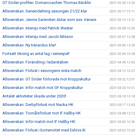
GT Söder-profilen: Domarcoachen Thomas Bäcklin
2021-05-20 15:20
Allsvenskan: Serieindelning säsongen 21/22 klar
2021-05-17 15:11
Allsvenskan: Jennie Sarensten slutar som ass. tränare
2021-05-10 12:21
Allsvenskan: Intervju med Patrick Wester
2021-05-08 10:30
Allsvenskan: Intervju med Jacob Nilsson
2021-05-07 12:08
Allsvenskan: Ny tränarduo klar!
2021-05-06 12:30
Fortsatt ökning av antal lag i seriespel!
2021-05-04 10:28
Allsvenskan: Förändring i ledarstaben
2021-04-30 12:00
Allsvenskan: Förlust i säsongens sista match
2021-04-12 10:27
Allsvenskan: GT Söder förlorade mot Kroppskultur
2021-03-22 12:01
Allsvenskan: Inför match mot GF Kroppskultur
2021-03-20 10:51
Antalet aktiviteter ökade under 2020!
2021-03-18 15:18
Allsvenskan: Derbyförlust mot Nacka HK
2021-03-17 12:43
Allsvenskan: Tiomålsförlust mot IF Hallby HK
2021-03-08 12:12
Allsvenskan: Inför match mot IF Hallby HK
2021-03-06 10:36
Allsvenskan: Förlust i bortamötet med Eslövs IK
2021-03-02 10:20