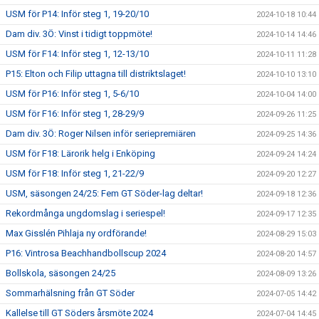
USM för P14: Inför steg 1, 19-20/10
2024-10-18 10:44
Dam div. 3Ö: Vinst i tidigt toppmöte!
2024-10-14 14:46
USM för F14: Inför steg 1, 12-13/10
2024-10-11 11:28
P15: Elton och Filip uttagna till distriktslaget!
2024-10-10 13:10
USM för P16: Inför steg 1, 5-6/10
2024-10-04 14:00
USM för F16: Inför steg 1, 28-29/9
2024-09-26 11:25
Dam div. 3Ö: Roger Nilsen inför seriepremiären
2024-09-25 14:36
USM för F18: Lärorik helg i Enköping
2024-09-24 14:24
USM för F18: Inför steg 1, 21-22/9
2024-09-20 12:27
USM, säsongen 24/25: Fem GT Söder-lag deltar!
2024-09-18 12:36
Rekordmånga ungdomslag i seriespel!
2024-09-17 12:35
Max Gisslén Pihlaja ny ordförande!
2024-08-29 15:03
P16: Vintrosa Beachhandbollscup 2024
2024-08-20 14:57
Bollskola, säsongen 24/25
2024-08-09 13:26
Sommarhälsning från GT Söder
2024-07-05 14:42
Kallelse till GT Söders årsmöte 2024
2024-07-04 14:45