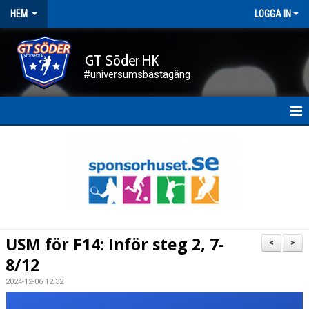
HEM
LOGGA IN
GT Söder HK
#universumsbästagäng
HEM
NYHETER
FÖRENINGEN
KALENDER
USM för F14: Inför steg 2, 7-
<
>
KONTAKT
8/12
2024-12-06 12:32
DOKUMENT