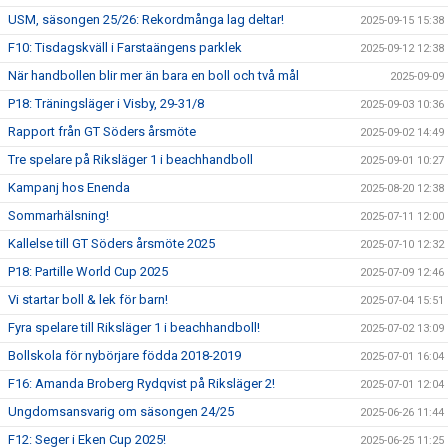
USM, säsongen 25/26: Rekordmånga lag deltar!
2025-09-15 15:38
F10: Tisdagskväll i Farstaängens parklek
2025-09-12 12:38
När handbollen blir mer än bara en boll och två mål
2025-09-09
P18: Träningsläger i Visby, 29-31/8
2025-09-03 10:36
Rapport från GT Söders årsmöte
2025-09-02 14:49
Tre spelare på Riksläger 1 i beachhandboll
2025-09-01 10:27
Kampanj hos Enenda
2025-08-20 12:38
Sommarhälsning!
2025-07-11 12:00
Kallelse till GT Söders årsmöte 2025
2025-07-10 12:32
P18: Partille World Cup 2025
2025-07-09 12:46
Vi startar boll & lek för barn!
2025-07-04 15:51
Fyra spelare till Riksläger 1 i beachhandboll!
2025-07-02 13:09
Bollskola för nybörjare födda 2018-2019
2025-07-01 16:04
F16: Amanda Broberg Rydqvist på Riksläger 2!
2025-07-01 12:04
Ungdomsansvarig om säsongen 24/25
2025-06-26 11:44
F12: Seger i Eken Cup 2025!
2025-06-25 11:25