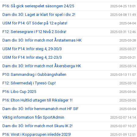
P16: Så gick seriespelet säsongen 24/25
2025-04-25 13:01
Dam div. 3Ö: Laget är klart för spel i div. 2!
2025-04-08 11:49
USM för P14: GT Söder på 12:e plats!
2025-04-04
F12: Seriesegrare i F12 Nivå 2 Södra!
2025-03-31 12:46
Dam div. 3Ö: Inför match mot Årstaiternas HK
2025-03-28
USM för P14: Inför steg 4, 29-30/3
2025-03-27
USM för F14: Inför steg 4, 22-23/3
2025-03-21
Dam div. 3Ö: Inför match mot Åkersberga HK
2025-03-14
P10: Sammandrag i Gubbängshallen
2025-03-13 11:07
F12: Silvermedalj i Tyresö Cup!
2025-03-10
P16: Libo Cup 2025
2025-03-06
P16: Elton Hultlid uttagen till Riksläger 1!
2025-03-05
Dam div. 3Ö: Inför hemmamatch mot HF SIF
2025-03-04
Viktig information från SportAdmin
2025-02-07 14:14
Dam div. 3Ö: Inför match mot Skuru IK 2!
2025-02-07 10:27
P16: Vinst i Kopparcupen inledde 2025!
2025-01-09 12:51