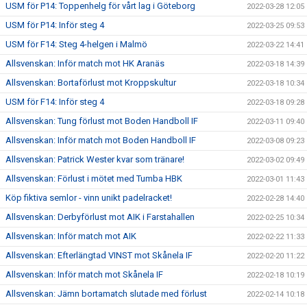
USM för P14: Toppenhelg för vårt lag i Göteborg
2022-03-28 12:05
USM för P14: Inför steg 4
2022-03-25 09:53
USM för F14: Steg 4-helgen i Malmö
2022-03-22 14:41
Allsvenskan: Inför match mot HK Aranäs
2022-03-18 14:39
Allsvenskan: Bortaförlust mot Kroppskultur
2022-03-18 10:34
USM för F14: Inför steg 4
2022-03-18 09:28
Allsvenskan: Tung förlust mot Boden Handboll IF
2022-03-11 09:40
Allsvenskan: Inför match mot Boden Handboll IF
2022-03-08 09:23
Allsvenskan: Patrick Wester kvar som tränare!
2022-03-02 09:49
Allsvenskan: Förlust i mötet med Tumba HBK
2022-03-01 11:43
Köp fiktiva semlor - vinn unikt padelracket!
2022-02-28 14:40
Allsvenskan: Derbyförlust mot AIK i Farstahallen
2022-02-25 10:34
Allsvenskan: Inför match mot AIK
2022-02-22 11:33
Allsvenskan: Efterlängtad VINST mot Skånela IF
2022-02-20 11:22
Allsvenskan: Inför match mot Skånela IF
2022-02-18 10:19
Allsvenskan: Jämn bortamatch slutade med förlust
2022-02-14 10:18