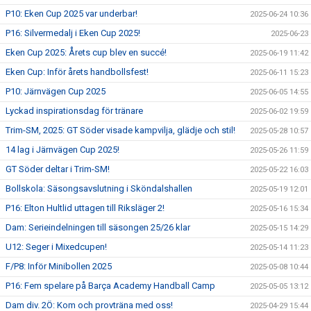
P10: Eken Cup 2025 var underbar!
2025-06-24 10:36
P16: Silvermedalj i Eken Cup 2025!
2025-06-23
Eken Cup 2025: Årets cup blev en succé!
2025-06-19 11:42
Eken Cup: Inför årets handbollsfest!
2025-06-11 15:23
P10: Järnvägen Cup 2025
2025-06-05 14:55
Lyckad inspirationsdag för tränare
2025-06-02 19:59
Trim-SM, 2025: GT Söder visade kampvilja, glädje och stil!
2025-05-28 10:57
14 lag i Järnvägen Cup 2025!
2025-05-26 11:59
GT Söder deltar i Trim-SM!
2025-05-22 16:03
Bollskola: Säsongsavslutning i Sköndalshallen
2025-05-19 12:01
P16: Elton Hultlid uttagen till Riksläger 2!
2025-05-16 15:34
Dam: Serieindelningen till säsongen 25/26 klar
2025-05-15 14:29
U12: Seger i Mixedcupen!
2025-05-14 11:23
F/P8: Inför Minibollen 2025
2025-05-08 10:44
P16: Fem spelare på Barça Academy Handball Camp
2025-05-05 13:12
Dam div. 2Ö: Kom och provträna med oss!
2025-04-29 15:44