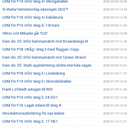
USM för F14: Inför steg 4 i Vikingahallen
2026-03-20 10:30
Vi startar herrseniorlag säsongen 26/27!
2026-03-19 13:43
USM för F16: Inför steg 4 i Eskilstuna
2026-03-13 12:36
USM för P14: Inför steg 4, 7-8 mars
2026-03-06 11:03
Viktor och Mikaela går TU2!
2026-02-23 15:00
Dam div. 2Ö: Inför hemmamatch mot Rosersbergs IK
2026-02-19 11:26
USM för P18: Uttåg i steg 3 med flaggan i topp
2026-02-09 15:42
Dam div. 2Ö: Inför hemmamatch mot Tyresö Strand
2026-02-06 10:12
Dam div. 2Ö: Stark upphämtning räckte inte hela vägen
2026-02-02 10:41
USM för P18: Inför steg 3 i Lindesberg
2026-01-30 11:37
USM för F14: Inför steg 3 i Sköndalshallen
2026-01-29 15:55
Frank Löfstedt antagen till RIG!
2026-01-29 11:43
USM för P14: Inför steg 3, 24-25/1
2026-01-22 15:03
USM för F16: Laget vidare till steg 4!
2026-01-20 12:55
Introduktionsutbildning för nya ledare
2026-01-19 13:24
USM för F16: Inför steg 3, 17-18/1
2026-01-16 11:21