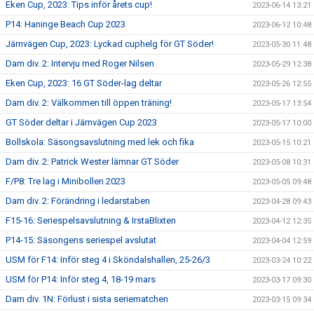
Eken Cup, 2023: Tips inför årets cup!
2023-06-14 13:21
P14: Haninge Beach Cup 2023
2023-06-12 10:48
Järnvägen Cup, 2023: Lyckad cuphelg för GT Söder!
2023-05-30 11:48
Dam div. 2: Intervju med Roger Nilsen
2023-05-29 12:38
Eken Cup, 2023: 16 GT Söder-lag deltar
2023-05-26 12:55
Dam div. 2: Välkommen till öppen träning!
2023-05-17 13:54
GT Söder deltar i Järnvägen Cup 2023
2023-05-17 10:00
Bollskola: Säsongsavslutning med lek och fika
2023-05-15 10:21
Dam div. 2: Patrick Wester lämnar GT Söder
2023-05-08 10:31
F/P8: Tre lag i Minibollen 2023
2023-05-05 09:48
Dam div. 2: Förändring i ledarstaben
2023-04-28 09:43
F15-16: Seriespelsavslutning & IrstaBlixten
2023-04-12 12:35
P14-15: Säsongens seriespel avslutat
2023-04-04 12:59
USM för F14: Inför steg 4 i Sköndalshallen, 25-26/3
2023-03-24 10:22
USM för P14: Inför steg 4, 18-19 mars
2023-03-17 09:30
Dam div. 1N: Förlust i sista seriematchen
2023-03-15 09:34