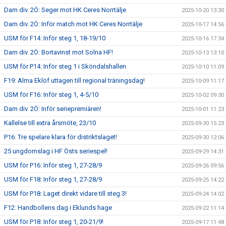
Dam div. 2Ö: Seger mot HK Ceres Norrtälje
2025-10-20 13:30
Dam div. 2Ö: Inför match mot HK Ceres Norrtälje
2025-10-17 14:56
USM för F14: Inför steg 1, 18-19/10
2025-10-16 17:34
Dam div. 2Ö: Bortavinst mot Solna HF!
2025-10-13 13:10
USM för P14: Inför steg 1 i Sköndalshallen
2025-10-10 11:09
F19: Alma Eklöf uttagen till regional träningsdag!
2025-10-09 11:17
USM för F16: Inför steg 1, 4-5/10
2025-10-02 09:30
Dam div. 2Ö: Inför seriepremiären!
2025-10-01 11:23
Kallelse till extra årsmöte, 23/10
2025-09-30 15:23
P16: Tre spelare klara för distriktslaget!
2025-09-30 12:06
25 ungdomslag i HF Östs seriespel!
2025-09-29 14:31
USM för P16: Inför steg 1, 27-28/9
2025-09-26 09:56
USM för F18: Inför steg 1, 27-28/9
2025-09-25 14:22
USM för P18: Laget direkt vidare till steg 3!
2025-09-24 14:02
F12: Handbollens dag i Eklunds hage
2025-09-22 11:14
USM för P18: Inför steg 1, 20-21/9!
2025-09-17 11:48