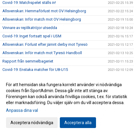
Covid-19: Matchspelet ställs in!
2021-02-25 15:39
Allsvenskan: Hemmaförlust mot OV Helsingborg
2021-02-22 15:24
Allsvenskan: Inför match mot OV Helsingborg
2021-02-19 15:00
Vinnare av replikatröjor utsedda
2021-02-18 10:24
Covid-19: Inget fortsatt spel i USM
2021-02-16 15:17
Allsvenskan: Förlust efter jämnt derby mot Tyresö
2021-02-15 12:17
Allsvenskan: Inför match mot Tyresö Handboll
2021-02-13 10:25
Rapport från semmelbageriet
2021-02-11 15:23
Covid-19: Enstaka matcher för U8-U15
2021-02-10 12:09
Allsvenskan: GT Söder förlorade mot Eskilstuna Guif
2021-02-08 10:37
För att hemsidan ska fungera korrekt använder vi nödvändiga
Allsvenskan: Inför match mot Eskilstuna Guif
2021-02-06 10:50
cookies från SportAdmin. Dessa går inte att stänga av.
Köp fiktiva semlor och stöd GT Söder!
2021-02-03 12:23
Föreningen kan också använda frivilliga cookies, t.ex. för statistik
eller marknadsföring. Du väljer själv om du vill acceptera dessa.
Allsvenskan: Förlust mot serieledaren Kärra HF
2021-02-02 12:08
Anpassa dina val
Allsvenskan: Inför match mot Kärra HF
2021-01-29 15:05
Allsvenskan: Bortaförlust mot Kroppskultur
2021-01-26 09:54
Acceptera nödvändiga
Acceptera alla
Gåva till vår verksamhet
2021-01-25 09:47