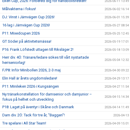
Eken Cup, 2026: Förbered dig för handbollsfesten!
2026-06-11 13:49
Målvakterna i fokus!
2026-06-02 16:14
DJ: Vinst i Järnvägen Cup 2026!
2026-06-01 15:39
16 lag i Järnvägen Cup 2026!
2026-05-27 08:54
P11: Mixedcupen 2026
2026-05-25 12:45
GT Söder på aktivitetsmässa!
2026-05-19 17:01
P16: Frank Löfstedt uttagen till Riksläger 2!
2026-05-18 13:09
Herr div. 4Ö: Tränare/ledare sökes till vårt nystartade
2026-05-04 12:32
herrseniorlag!
F/P8: Inför Minibollen 2026, 2-3 maj
2026-04-30 09:22
Elin Hall är årets ungdomsledare!
2026-04-29 13:17
P11: Minileken 2026 i Kungsängen
2026-04-27 11:54
Ny tränarkonstellation för damsenior och damjunior –
2026-04-15 14:34
fokus på helhet och utveckling
P18: Laget på äventyr i Skåne och Danmark
2026-04-14 11:49
Dam div. 2Ö: Tack för tre år, "Baggen"!
2026-04-13
Tre spelare i All Star Team!
2026-04-09 15:01