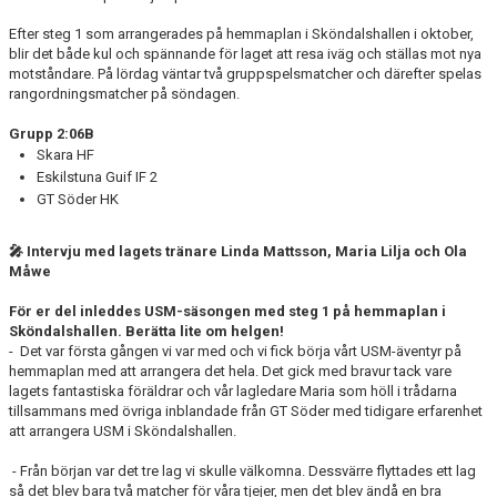
Efter steg 1 som arrangerades på hemmaplan i Sköndalshallen i oktober,
blir det både kul och spännande för laget att resa iväg och ställas mot nya
motståndare. På lördag väntar två gruppspelsmatcher och därefter spelas
rangordningsmatcher på söndagen.
Grupp 2:06B
Skara HF
Eskilstuna Guif IF 2
GT Söder HK
🎤 Intervju med lagets tränare Linda Mattsson, Maria Lilja och Ola
Måwe
För er del inleddes USM-säsongen med steg 1 på hemmaplan i
Sköndalshallen. Berätta lite om helgen!
- Det var första gången vi var med och vi fick börja vårt USM-äventyr på
hemmaplan med att arrangera det hela. Det gick med bravur tack vare
lagets fantastiska föräldrar och vår lagledare Maria som höll i trådarna
tillsammans med övriga inblandade från GT Söder med tidigare erfarenhet
att arrangera USM i Sköndalshallen.
- Från början var det tre lag vi skulle välkomna. Dessvärre flyttades ett lag
så det blev bara två matcher för våra tjejer, men det blev ändå en bra