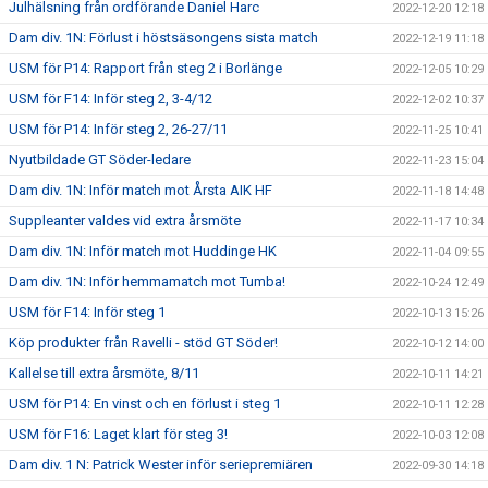
Julhälsning från ordförande Daniel Harc
2022-12-20 12:18
Dam div. 1N: Förlust i höstsäsongens sista match
2022-12-19 11:18
USM för P14: Rapport från steg 2 i Borlänge
2022-12-05 10:29
USM för F14: Inför steg 2, 3-4/12
2022-12-02 10:37
USM för P14: Inför steg 2, 26-27/11
2022-11-25 10:41
Nyutbildade GT Söder-ledare
2022-11-23 15:04
Dam div. 1N: Inför match mot Årsta AIK HF
2022-11-18 14:48
Suppleanter valdes vid extra årsmöte
2022-11-17 10:34
Dam div. 1N: Inför match mot Huddinge HK
2022-11-04 09:55
Dam div. 1N: Inför hemmamatch mot Tumba!
2022-10-24 12:49
USM för F14: Inför steg 1
2022-10-13 15:26
Köp produkter från Ravelli - stöd GT Söder!
2022-10-12 14:00
Kallelse till extra årsmöte, 8/11
2022-10-11 14:21
USM för P14: En vinst och en förlust i steg 1
2022-10-11 12:28
USM för F16: Laget klart för steg 3!
2022-10-03 12:08
Dam div. 1 N: Patrick Wester inför seriepremiären
2022-09-30 14:18