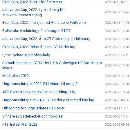
Eken Cup, 2022: Tips inför årets cup
2022-06-15 09:31
Järnvägen Cup, 2022: Lyckad helg för
2022-06-07 13:26
#universumsbästagäng
Eken Cup, 2022: Intervju med Anna-Lena Fortkamp
2022-06-01 11:04
Bollskola: Avslutning på säsongen 21/22
2022-05-30 14:45
Järnvägen Cup, 2022: Åtta GT Söder-lag till Hallsberg
2022-05-25 12:16
Eken Cup, 2022: Rekord i antal GT Söder-lag
2022-05-23 12:28
F/P8: Lyckad Minibollen-helg
2022-05-09 14:11
Samarbete mellan GT Söder HK & Spårvägen HF Stockholm
2022-05-06 13:00
inleds
Minibollen 2022
2022-05-05 17:04
Ungdomsslutspel 2022: F14 vidare till omg. 2!
2022-04-29 14:38
ATG Svenska cupen: Kval mot Huddinge HK
2022-04-26 10:24
Ungdomsslutspelet 2022: GT Söder deltar med fyra lag
2022-04-20 09:36
Utbildning för unga ledare i GT Söder
2022-04-11 13:51
Vinnare av padelracket och hoodies!
2022-04-06 13:51
F13: IrstaBlixten 2022
2022-04-05 09:54