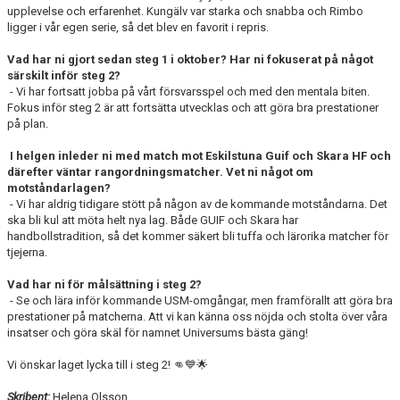
upplevelse och erfarenhet. Kungälv var starka och snabba och Rimbo
ligger i vår egen serie, så det blev en favorit i repris.
Vad har ni gjort sedan steg 1 i oktober? Har ni fokuserat på något
särskilt inför steg 2?
- Vi har fortsatt jobba på vårt försvarsspel och med den mentala biten.
Fokus inför steg 2 är att fortsätta utvecklas och att göra bra prestationer
på plan.
I helgen inleder ni med match mot Eskilstuna Guif och Skara HF och
därefter väntar rangordningsmatcher. Vet ni något om
motståndarlagen?
- Vi har aldrig tidigare stött på någon av de kommande motståndarna. Det
ska bli kul att möta helt nya lag. Både GUIF och Skara har
handbollstradition, så det kommer säkert bli tuffa och lärorika matcher för
tjejerna.
Vad har ni för målsättning i steg 2?
- Se och lära inför kommande USM-omgångar, men framförallt att göra bra
prestationer på matcherna. Att vi kan känna oss nöjda och stolta över våra
insatser och göra skäl för namnet Universums bästa gäng!
Vi önskar laget lycka till i steg 2! 👊💙🌟
Skribent:
Helena Olsson