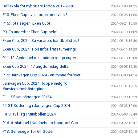
Bollskola för nybörjare födda 2017-2018
2024-07-03 14:25
P10: Eken Cup avslutades med vinst!
2024-06-25 11:05
P16: Totalseger i Eken Cup!
2024-06-24 10:55
P9: En underbar Eken Cup-helg!
2024-06-19 11:09
Eken Cup, 2024: Så var årets handbollsfest!
2024-06-18 15:36
Eken Cup, 2024: Tips inför årets turnering!
2024-06-11 14:29
P11-12: Seriespel och många roliga cuper
2024-06-10 10:00
Eken Cup 2024: 17 ungdomslag deltar
2024-06-05 14:36
P16: Järnvägen Cup 2024 - ett minne för livet!
2024-06-03 14:14
Järnvägen Cup, 2024: Toppenhelg för
2024-05-31 12:15
#unviersumsbästagäng!
F11: Så var säsongen 23/24!
2024-05-29 10:29
12 GT Söder-lag i Järnvägen Cup 2024
2024-05-23 12:06
F/P8: Två lag i Minibollen 2024
2024-05-03 09:49
P16: A-slutspel i Katrineholm Handboll Cup
2024-04-22 10:47
P13: Serieseger för GT Söder!
2024-03-25 10:18