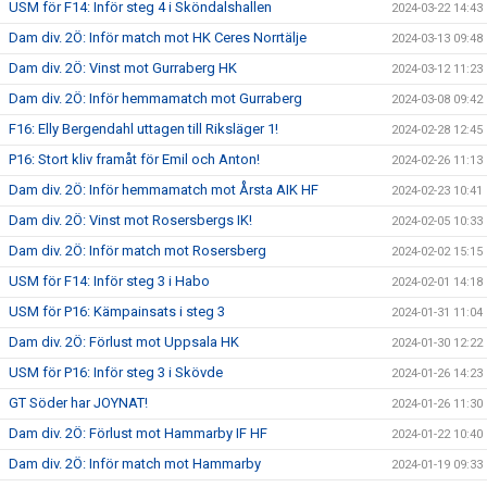
USM för F14: Inför steg 4 i Sköndalshallen
2024-03-22 14:43
Dam div. 2Ö: Inför match mot HK Ceres Norrtälje
2024-03-13 09:48
Dam div. 2Ö: Vinst mot Gurraberg HK
2024-03-12 11:23
Dam div. 2Ö: Inför hemmamatch mot Gurraberg
2024-03-08 09:42
F16: Elly Bergendahl uttagen till Riksläger 1!
2024-02-28 12:45
P16: Stort kliv framåt för Emil och Anton!
2024-02-26 11:13
Dam div. 2Ö: Inför hemmamatch mot Årsta AIK HF
2024-02-23 10:41
Dam div. 2Ö: Vinst mot Rosersbergs IK!
2024-02-05 10:33
Dam div. 2Ö: Inför match mot Rosersberg
2024-02-02 15:15
USM för F14: Inför steg 3 i Habo
2024-02-01 14:18
USM för P16: Kämpainsats i steg 3
2024-01-31 11:04
Dam div. 2Ö: Förlust mot Uppsala HK
2024-01-30 12:22
USM för P16: Inför steg 3 i Skövde
2024-01-26 14:23
GT Söder har JOYNAT!
2024-01-26 11:30
Dam div. 2Ö: Förlust mot Hammarby IF HF
2024-01-22 10:40
Dam div. 2Ö: Inför match mot Hammarby
2024-01-19 09:33