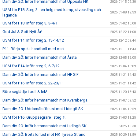
Dam div. 2Ö: Inför hemmamatch mot Uppsala HK
2026-01-15 09:30
USM för F18: Steg 3 - en helg med kamp, utveckling och
2026-01-08 12:33
laganda
USM för F18: Inför steg 3, 3-4/1
2026-01-02 10:00
God Jul & Gott Nytt År!
2025-12-22 11:00
USM för F14: Inför steg 2, 13-14/12
2025-12-12 09:44
P11: Börja spela handboll med oss!
2025-12-11 11:43
Dam div. 2Ö: Inför hemmamatch mot Årsta
2025-12-05 16:05
USM för P14: Inför steg 2, 6-7/12
2025-12-04 16:09
Dam div. 2Ö: Inför hemmamatch mot HF SIF
2025-11-21 14:43
USM för P16: Inför steg 2, 22-23/11
2025-11-21 11:42
Rörelseglädje i boll & lek!
2025-11-20 13:43
Dam div. 2Ö: Inför hemmamatch mot Kvarnberga
2025-11-07 09:52
Dam div. 2Ö: Uddamålsförlust mot Lidingö SK
2025-11-04 10:59
USM för F16: Gruppsegrare i steg 1!
2025-11-03 11:25
Dam div. 2Ö: Inför hemmamatch mot Lidingö SK
2025-10-30
Dam div. 2Ö: Bortaförlust mot HK Tyresö Strand
2025-10-29 11:59