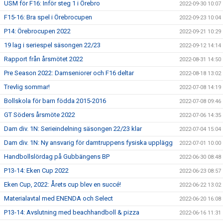
USM för F16: Inför steg 1 i Örebro
2022-09-30 10:07
F15-16: Bra spel i Örebrocupen
2022-09-23 10:04
P14: Örebrocupen 2022
2022-09-21 10:29
19 lag i seriespel säsongen 22/23
2022-09-12 14:14
Rapport från årsmötet 2022
2022-08-31 14:50
Pre Season 2022: Damseniorer och F16 deltar
2022-08-18 13:02
Trevlig sommar!
2022-07-08 14:19
Bollskola för barn födda 2015-2016
2022-07-08 09:46
GT Söders årsmöte 2022
2022-07-06 14:35
Dam div. 1N: Serieindelning säsongen 22/23 klar
2022-07-04 15:04
Dam div. 1N: Ny ansvarig för damtruppens fysiska upplägg
2022-07-01 10:00
Handbollslördag på Gubbängens BP
2022-06-30 08:48
P13-14: Eken Cup 2022
2022-06-23 08:57
Eken Cup, 2022: Årets cup blev en succé!
2022-06-22 13:02
Materialavtal med ENENDA och Select
2022-06-20 16:08
P13-14: Avslutning med beachhandboll & pizza
2022-06-16 11:31