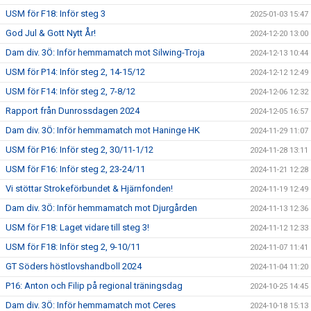
USM för F18: Inför steg 3
2025-01-03 15:47
God Jul & Gott Nytt År!
2024-12-20 13:00
Dam div. 3Ö: Inför hemmamatch mot Silwing-Troja
2024-12-13 10:44
USM för P14: Inför steg 2, 14-15/12
2024-12-12 12:49
USM för F14: Inför steg 2, 7-8/12
2024-12-06 12:32
Rapport från Dunrossdagen 2024
2024-12-05 16:57
Dam div. 3Ö: Inför hemmamatch mot Haninge HK
2024-11-29 11:07
USM för P16: Inför steg 2, 30/11-1/12
2024-11-28 13:11
USM för F16: Inför steg 2, 23-24/11
2024-11-21 12:28
Vi stöttar Strokeförbundet & Hjärnfonden!
2024-11-19 12:49
Dam div. 3Ö: Inför hemmamatch mot Djurgården
2024-11-13 12:36
USM för F18: Laget vidare till steg 3!
2024-11-12 12:33
USM för F18: Inför steg 2, 9-10/11
2024-11-07 11:41
GT Söders höstlovshandboll 2024
2024-11-04 11:20
P16: Anton och Filip på regional träningsdag
2024-10-25 14:45
Dam div. 3Ö: Inför hemmamatch mot Ceres
2024-10-18 15:13