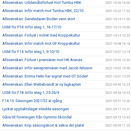
Allsvenskan: Uddamålsförlust mot Tumba HBK
2021-10-26 14:06
Allsvenskan: Inför match mot Tumba HBK, 22/10
2021-10-22 11:53
Allsvenskan: Serieledaren Boden vann stort
2021-10-19 11:56
USM för P14: Inför steg 1, 16-17/10
2021-10-15 10:00
Allsvenskan: Förlust i mötet med Kroppskultur
2021-10-14 10:23
Allsvenskan: Inför match mot GF Kroppskultur
2021-10-08 14:18
USM för F14: Inför steg 1, 9-10/10
2021-10-07 12:19
Allsvenskan: Förlust i premiären mot HK Aranäs
2021-10-05 12:32
Allsvenskan: Inför seriepremiären med Jacob Nilsson
2021-10-02 10:00
Allsvenskan: Emma Helin har signat med GT Söder!
2021-10-01 13:39
Allsvenskan: Ellen Wettebrandt är ny lagkapten
2021-09-30 16:23
USM för F18: Inför steg 1, 25-26/9
2021-09-24 10:53
F14-15: Säsongen 2021/22 är igång
2021-09-21 12:26
Lyckat upptaktsläger inledde säsongen
2021-09-17 10:21
Gåva till föreningen från Gymmix Sköndal
2021-09-15 15:43
Allsvenskan: Köp säsongskort & säkra din plats!
2021-09-09 11:29