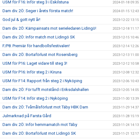
USM för F16: Inför steg 3 i Eskilstuna
2024-01-18 09:35
Dam div. 2Ö: Seger i årets första match!
2024-01-15 12:43
God jul & gott nytt år!
2023-12-22 13:15
Dam div. 2Ö: Kämpainsats mot serieledaren Lidingö!
2023-12-18 11:17
Dam div. 2Ö: Inför match mot Lidingö SK
2023-12-15 10:46
F/P8: Premiär för handbollsfestivalen!
2023-12-14 12:26
Dam div. 2Ö: Bortaförlust mot Rosersberg
2023-12-13 11:00
USM för P16: Laget vidare till steg 3!
2023-12-12 10:58
USM för P16: Inför steg 2 i Kiruna
2023-12-08 12:32
USM för F14: Rapport från steg 2 i Nyköping
2023-12-06 10:43
Dam div. 2Ö: För tufft motstånd i Eriksdalshallen
2023-12-05 14:05
USM för F14: Inför steg 2 i Nyköping
2023-11-30 13:39
Dam div. 2Ö: Tvåmålsförlust mot Täby HBK Dam
2023-11-29 14:37
Julmarknad på Farsta Gård
2023-11-28 15:19
Dam div. 2Ö: Inför hemmamatch mot Täby
2023-11-24 14:13
Dam div. 2Ö: Bortaförlust mot Lidingö SK
2023-11-21 12:17