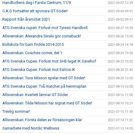
Handbollens dag i Farsta Centrum, 11/9
2021-09-07 12:29
C.A.G fortsätter att sponsra GT Söder!
2021-09-03 09:31
Rapport från årsmötet 2021
2021-09-02 09:57
ATG Svenska cupen: Förlust mot Tyresö Handboll
2021-08-27 15:30
Allsvenskan: Alexandra Siirala gör comeback!
2021-08-26 15:00
Bollskola för barn födda 2014-2015
2021-08-24 14:18
Allsvenskan: Coaches corner, del 1
2021-08-24 10:50
ATG Svenska Cupen: Förlust mot SHE-laget IK Sävehof
2021-08-23 10:02
ATG Svenska Cupen: Förlust mot Eslövs IK
2021-08-20 21:45
Allsvenskan: Tuva Nilsson spelar med GT Söder!
2021-08-20 12:00
ATG Svenska Cupen: Två matcher på hemmaplan
2021-08-19 16:00
Allsvenskan: Kvartett lämnar GT Söder
2021-08-16 11:00
Allsvenskan: Tilde Nilsson har signat med GT Söder!
2021-08-10 10:21
Trevlig sommar!
2021-07-15 11:30
Allsvenskan: Första delen av försäsongen klar
2021-07-14 11:31
Samarbete med Nordic Wellness
2021-07-13 14:05