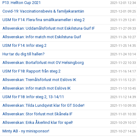
P13: Hellton Cup 2021
2021-12-01 12:34
Covid-19: Vaccinationsbevis & familjekarantän
2021-12-01 09:25
USM för F14: Flera fina smällkarameller i steg 2
2021-11-29 12:41
Allsvenskan: Uddamålsförlust mot Eskilstuna Guif IF
2021-11-27 09:33
Allsvenskan: Inför match mot Eskilstuna Guif
2021-11-26 10:27
USM för F14: Inför steg 2
2021-11-25 14:35
Hur tar du dig till hallen?
2021-11-24 10:14
Allsvenskan: Bortaförlust mot OV Helsingborg
2021-11-22 10:33
USM för F18: Rapport från steg 2
2021-11-16 14:17
Allsvenskan: Tremålsförlust mot Eslövs IK
2021-11-15 12:21
Allsvenskan: Inför match mot Eslövs IK
2021-11-13 10:45
USM för F18: Inför steg 2, 13-14/11
2021-11-12 14:39
Allsvenskan: Tilda Lundqvist klar för GT Söder!
2021-11-10 09:35
Allsvenskan: Stor förlust mot Skånela IF
2021-11-01 10:30
Allsvenskan: Erika Åkerlind klar för spel!
2021-10-29 10:57
Minty AB - ny minisponsor!
2021-10-27 14:26