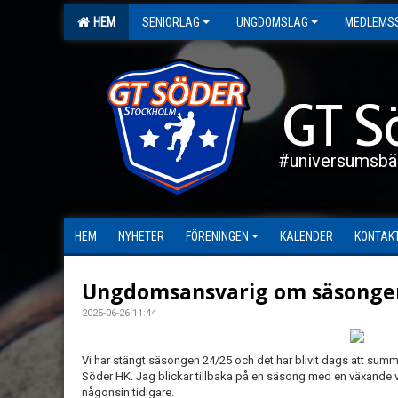
HEM
SENIORLAG
UNGDOMSLAG
MEDLEMS
GT S
#universumsbä
HEM
NYHETER
FÖRENINGEN
KALENDER
KONTAK
Ungdomsansvarig om säsonge
2025-06-26 11:44
Vi har stängt säsongen 24/25 och det har blivit dags att sum
Söder HK. Jag blickar tillbaka på en säsong med en växande v
någonsin tidigare.