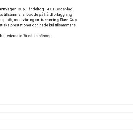
ärnvägen Cup
. I år deltog 14 GT Söder-lag
ss tillsammans, bodde på hårdförläggning
 sig bör, med
vår egen turnering Eken Cup
tiska prestationer och hade kul tillsammans.
 batterierna inför nästa säsong.