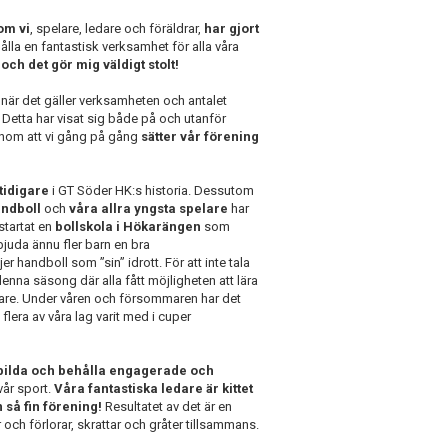
om vi
, spelare, ledare och föräldrar,
har gjort
ålla en fantastisk verksamhet för alla våra
ch det gör mig väldigt stolt!
när det gäller verksamheten och antalet
 Detta har visat sig både på och utanför
enom att vi gång på gång
sätter vår förening
 tidigare
i GT Söder HK:s historia. Dessutom
andboll
och
våra allra yngsta spelare
har
startat en
bollskola i Hökarängen
som
juda ännu fler barn en bra
jer handboll som ”sin” idrott. För att inte tala
enna säsong där alla fått möjligheten att lära
are. Under våren och försommaren har det
flera av våra lag varit med i cuper
bilda och behålla
engagerade och
år sport.
Våra fantastiska ledare är kittet
 så fin förening!
Resultatet av det är en
 och förlorar, skrattar och gråter tillsammans.