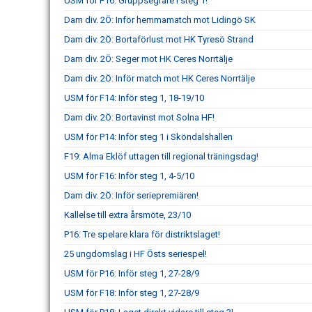
USM för F16: Gruppsegrare i steg 1!
Dam div. 2Ö: Inför hemmamatch mot Lidingö SK
Dam div. 2Ö: Bortaförlust mot HK Tyresö Strand
Dam div. 2Ö: Seger mot HK Ceres Norrtälje
Dam div. 2Ö: Inför match mot HK Ceres Norrtälje
USM för F14: Inför steg 1, 18-19/10
Dam div. 2Ö: Bortavinst mot Solna HF!
USM för P14: Inför steg 1 i Sköndalshallen
F19: Alma Eklöf uttagen till regional träningsdag!
USM för F16: Inför steg 1, 4-5/10
Dam div. 2Ö: Inför seriepremiären!
Kallelse till extra årsmöte, 23/10
P16: Tre spelare klara för distriktslaget!
25 ungdomslag i HF Östs seriespel!
USM för P16: Inför steg 1, 27-28/9
USM för F18: Inför steg 1, 27-28/9