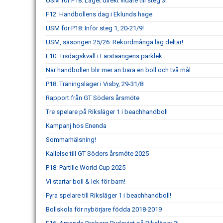
USM för P18: Laget direkt vidare till steg 3!
F12: Handbollens dag i Eklunds hage
USM för P18: Inför steg 1, 20-21/9!
USM, säsongen 25/26: Rekordmånga lag deltar!
F10: Tisdagskväll i Farstaängens parklek
När handbollen blir mer än bara en boll och två mål
P18: Träningsläger i Visby, 29-31/8
Rapport från GT Söders årsmöte
Tre spelare på Riksläger 1 i beachhandboll
Kampanj hos Enenda
Sommarhälsning!
Kallelse till GT Söders årsmöte 2025
P18: Partille World Cup 2025
Vi startar boll & lek för barn!
Fyra spelare till Riksläger 1 i beachhandboll!
Bollskola för nybörjare födda 2018-2019