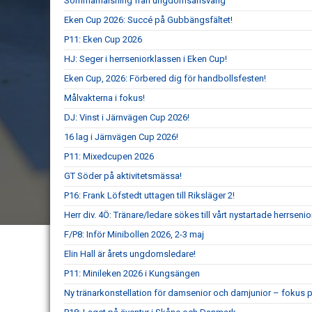
Sommarhälsning från ungdomsansvarig
Eken Cup 2026: Succé på Gubbängsfältet!
P11: Eken Cup 2026
HJ: Seger i herrseniorklassen i Eken Cup!
Eken Cup, 2026: Förbered dig för handbollsfesten!
Målvakterna i fokus!
DJ: Vinst i Järnvägen Cup 2026!
16 lag i Järnvägen Cup 2026!
P11: Mixedcupen 2026
GT Söder på aktivitetsmässa!
P16: Frank Löfstedt uttagen till Riksläger 2!
Herr div. 4Ö: Tränare/ledare sökes till vårt nystartade herrsenio
F/P8: Inför Minibollen 2026, 2-3 maj
Elin Hall är årets ungdomsledare!
P11: Minileken 2026 i Kungsängen
Ny tränarkonstellation för damsenior och damjunior – fokus p