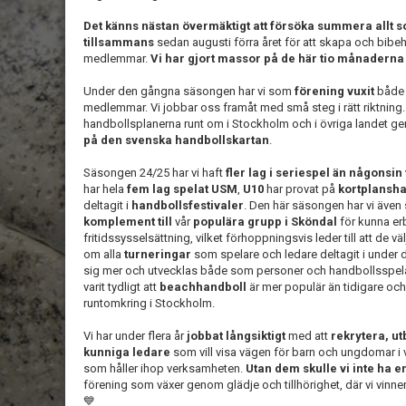
Det känns nästan övermäktigt att försöka summera allt s
tillsammans
sedan augusti förra året för att skapa och bibeh
medlemmar.
Vi har gjort massor på de här tio månaderna o
Under den gångna säsongen har vi som
förening
vuxit
både 
medlemmar. Vi jobbar oss framåt med små steg i rätt riktning.
handbollsplanerna runt om i Stockholm och i övriga landet g
på den svenska handbollskartan
.
Säsongen 24/25 har vi haft
fler lag i seriespel än någonsin
har hela
fem lag spelat USM
,
U10
har provat på
kortplansh
deltagit i
handbollsfestivaler
. Den här säsongen har vi även 
komplement
till
vår
populära grupp i Sköndal
för kunna erb
fritidssysselsättning, vilket förhoppningsvis leder till att de väl
om alla
turneringar
som spelare och ledare deltagit i under d
sig mer och utvecklas både som personer och handbollsspel
varit tydligt att
beachhandboll
är mer populär än tidigare och 
runtomkring i Stockholm.
Vi har under flera år
jobbat långsiktigt
med att
rekrytera, ut
kunniga ledare
som vill visa vägen för barn och ungdomar i v
som håller ihop verksamheten.
Utan dem skulle vi inte ha en
förening som växer genom glädje och tillhörighet, där vi vinner
💙