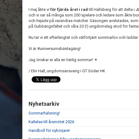
I maj åkte vi
för fjärde året i rad
till Hallsberg för att delta i
J
och vi var så många som 200 spelare och ledare som åkte bu
och hejade på varandras matcher. Säsongen avslutades, som
på Gubbängsfältet och våra 20 (!) ungdomslag stod för fantas
Nu tar vi ett efterlängtat och välförtjänt sommarlov och laddar
Vi är #universumsbästagäng!
Jag önskar er alla en härlig sommar! ☀
/ Elin Hall, ungdomsansvarig i GT Söder HK
Nyhetsarkiv
Sommarhälsning!
Kallelse till årsmötet 2026
Handboll för nybörjare!