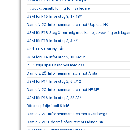
USM för F16: Laget vidare till steg 4!
Introduktionsutbildning för nya ledare
USM för F16: Inför steg 3, 17-18/1
Dam div. 2Ö: Inför hemmamatch mot Uppsala HK
USM för F18: Steg 3 - en helg med kamp, utveckling och laga
USM för F18: Inför steg 3, 3-4/1
God Jul & Gott Nytt År!
USM för F14: Inför steg 2, 13-14/12
P11: Börja spela handboll med oss!
Dam div. 2Ö: Inför hemmamatch mot Årsta
USM för P14: Inför steg 2, 6-7/12
Dam div. 2Ö: Inför hemmamatch mot HF SIF
USM för P16: Inför steg 2, 22-23/11
Rörelseglädje i boll & lek!
Dam div. 2Ö: Inför hemmamatch mot Kvarnberga
Dam div. 2Ö: Uddamålsförlust mot Lidingö SK