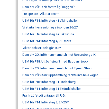
P18: Laget på äventyr i Skåne och Danmark
Dam div. 2Ö: Tack för tre år, "Baggen"!
Tre spelare i All Star Team!
USM för F14: Inför steg 4 i Vikingahallen
Vi startar herrseniorlag säsongen 26/27!
USM för F16: Inför steg 4 i Eskilstuna
USM för P14: Inför steg 4, 7-8 mars
Viktor och Mikaela går TU2!
Dam div. 2Ö: Inför hemmamatch mot Rosersbergs IK
USM för P18: Uttåg i steg 3 med flaggan i topp
Dam div. 2Ö: Inför hemmamatch mot Tyresö Strand
Dam div. 2Ö: Stark upphämtning räckte inte hela vägen
USM för P18: Inför steg 3 i Lindesberg
USM för F14: Inför steg 3 i Sköndalshallen
Frank Löfstedt antagen till RIG!
USM för P14: Inför steg 3, 24-25/1