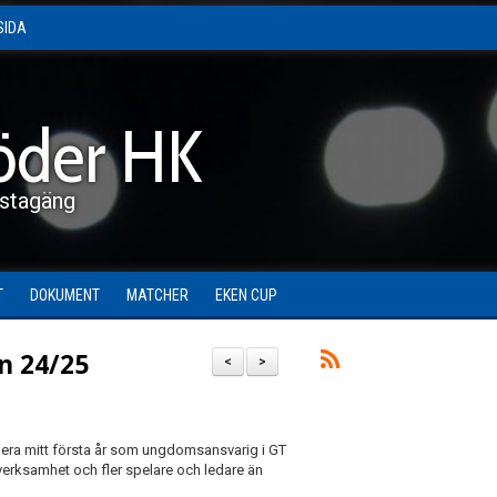
SIDA
öder HK
stagäng
T
DOKUMENT
MATCHER
EKEN CUP
n 24/25
<
>
mera mitt första år som ungdomsansvarig i GT
erksamhet och fler spelare och ledare än