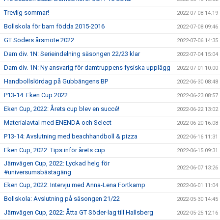
Trevlig sommar!
2022-07-08 14:19
Bollskola för barn födda 2015-2016
2022-07-08 09:46
GT Söders årsmöte 2022
2022-07-06 14:35
Dam div. 1N: Serieindelning säsongen 22/23 klar
2022-07-04 15:04
Dam div. 1N: Ny ansvarig för damtruppens fysiska upplägg
2022-07-01 10:00
Handbollslördag på Gubbängens BP
2022-06-30 08:48
P13-14: Eken Cup 2022
2022-06-23 08:57
Eken Cup, 2022: Årets cup blev en succé!
2022-06-22 13:02
Materialavtal med ENENDA och Select
2022-06-20 16:08
P13-14: Avslutning med beachhandboll & pizza
2022-06-16 11:31
Eken Cup, 2022: Tips inför årets cup
2022-06-15 09:31
Järnvägen Cup, 2022: Lyckad helg för
2022-06-07 13:26
#universumsbästagäng
Eken Cup, 2022: Intervju med Anna-Lena Fortkamp
2022-06-01 11:04
Bollskola: Avslutning på säsongen 21/22
2022-05-30 14:45
Järnvägen Cup, 2022: Åtta GT Söder-lag till Hallsberg
2022-05-25 12:16