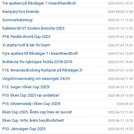
Tre spelare på Riksläger 1 i beachhandboll
2025-09-01 10:27
Kampanj hos Enenda
2025-08-20 12:38
Sommarhälsning!
2025-07-11 12:00
Kallelse till GT Söders årsmöte 2025
2025-07-10 12:32
P18: Partille World Cup 2025
2025-07-09 12:46
Vi startar boll & lek för barn!
2025-07-04 15:51
Fyra spelare till Riksläger 1 i beachhandboll!
2025-07-02 13:09
Bollskola för nybörjare födda 2018-2019
2025-07-01 16:04
F16: Amanda Broberg Rydqvist på Riksläger 2!
2025-07-01 12:04
Ungdomsansvarig om säsongen 24/25
2025-06-26 11:44
F12: Seger i Eken Cup 2025!
2025-06-25 11:25
P10: Eken Cup 2025 var underbar!
2025-06-24 10:36
P16: Silvermedalj i Eken Cup 2025!
2025-06-23
Eken Cup 2025: Årets cup blev en succé!
2025-06-19 11:42
Eken Cup: Inför årets handbollsfest!
2025-06-11 15:23
P10: Järnvägen Cup 2025
2025-06-05 14:55