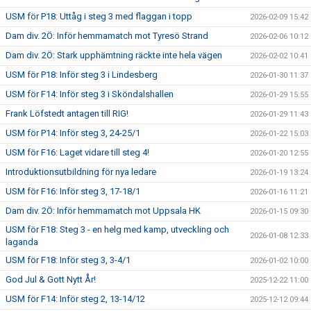
USM för P18: Uttåg i steg 3 med flaggan i topp
2026-02-09 15:42
Dam div. 2Ö: Inför hemmamatch mot Tyresö Strand
2026-02-06 10:12
Dam div. 2Ö: Stark upphämtning räckte inte hela vägen
2026-02-02 10:41
USM för P18: Inför steg 3 i Lindesberg
2026-01-30 11:37
USM för F14: Inför steg 3 i Sköndalshallen
2026-01-29 15:55
Frank Löfstedt antagen till RIG!
2026-01-29 11:43
USM för P14: Inför steg 3, 24-25/1
2026-01-22 15:03
USM för F16: Laget vidare till steg 4!
2026-01-20 12:55
Introduktionsutbildning för nya ledare
2026-01-19 13:24
USM för F16: Inför steg 3, 17-18/1
2026-01-16 11:21
Dam div. 2Ö: Inför hemmamatch mot Uppsala HK
2026-01-15 09:30
USM för F18: Steg 3 - en helg med kamp, utveckling och
2026-01-08 12:33
laganda
USM för F18: Inför steg 3, 3-4/1
2026-01-02 10:00
God Jul & Gott Nytt År!
2025-12-22 11:00
USM för F14: Inför steg 2, 13-14/12
2025-12-12 09:44