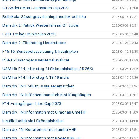
GT Söder deltar i Järnvägen Cup 2023
2023-05-17 10:00
Bollskola: Säsongsavslutning med lek och fika
2023-05-15 10:21
Dam div. 2: Patrick Wester lämnar GT Söder
2023-05-08 10:31
F/P8: Tre lag i Minibollen 2023
2023-05-05 09:48
Dam div. 2: Förändring i ledarstaben
2023-04-28 09:43
F15-16: Seriespelsavslutning & IrstaBlixten
2023-04-12 12:35
P14-15: Säsongens seriespel avslutat
2023-04-04 12:59
USM för F14: Inför steg 4 i Sköndalshallen, 25-26/3
2023-03-24 10:22
USM för P14: Inför steg 4, 18-19 mars
2023-03-17 09:30
Dam div. 1N: Förlust i sista seriematchen
2023-03-15 09:34
Dam div. 1N: Inför hemmamatch mot Kungsängen
2023-03-11 11:07
P14: Framgångar i Libo Cup 2023
2023-03-09 12:47
Dam div. 1N: Inför match mot Gimonäs Umeå IF
2023-03-04 11:09
Inställd bollskola i Sköndalshallen
2023-03-03 14:00
Dam div. 1N: Bortaförlust mot Tumba HBK
2023-02-21 12:54
Dam div. 1N: Inför match mot Bodens BK HF
2023-02-10 12:57