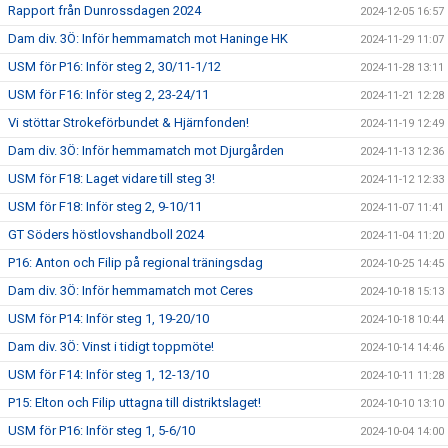
Rapport från Dunrossdagen 2024
2024-12-05 16:57
Dam div. 3Ö: Inför hemmamatch mot Haninge HK
2024-11-29 11:07
USM för P16: Inför steg 2, 30/11-1/12
2024-11-28 13:11
USM för F16: Inför steg 2, 23-24/11
2024-11-21 12:28
Vi stöttar Strokeförbundet & Hjärnfonden!
2024-11-19 12:49
Dam div. 3Ö: Inför hemmamatch mot Djurgården
2024-11-13 12:36
USM för F18: Laget vidare till steg 3!
2024-11-12 12:33
USM för F18: Inför steg 2, 9-10/11
2024-11-07 11:41
GT Söders höstlovshandboll 2024
2024-11-04 11:20
P16: Anton och Filip på regional träningsdag
2024-10-25 14:45
Dam div. 3Ö: Inför hemmamatch mot Ceres
2024-10-18 15:13
USM för P14: Inför steg 1, 19-20/10
2024-10-18 10:44
Dam div. 3Ö: Vinst i tidigt toppmöte!
2024-10-14 14:46
USM för F14: Inför steg 1, 12-13/10
2024-10-11 11:28
P15: Elton och Filip uttagna till distriktslaget!
2024-10-10 13:10
USM för P16: Inför steg 1, 5-6/10
2024-10-04 14:00