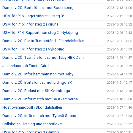
Dam div. 2Ö: Bortaförlust mot Rosersberg
2023-12-13 11:00
USM för P16: Laget vidare till steg 3!
2023-12-12 10:58
USM för P16: Inför steg 2 i Kiruna
2023-12-08 12:32
USM för F14: Rapport från steg 2 i Nyköping
2023-12-06 10:43
Dam div. 2Ö: För tufft motstånd i Eriksdalshallen
2023-12-05 14:05
USM för F14: Inför steg 2 i Nyköping
2023-11-30 13:39
Dam div. 2Ö: Tvåmålsförlust mot Täby HBK Dam
2023-11-29 14:37
Julmarknad på Farsta Gård
2023-11-28 15:19
Dam div. 2Ö: Inför hemmamatch mot Täby
2023-11-24 14:13
Dam div. 2Ö: Bortaförlust mot Lidingö SK
2023-11-21 12:17
Dam div. 2Ö: Förlust mot SK Kvarnberga
2023-11-13 12:18
Dam div. 2Ö: Inför match mot SK Kvarnberga
2023-11-10 18:00
Höstlovshandboll i Sköndalshallen
2023-11-07 14:46
Dam div. 2Ö: Inför match mot Tyresö Strand
2023-10-27 13:53
Bollskolan: Träning under höstlovet
2023-10-25 15:22
USM för P16: Inför steg 1 i Rimbo
2023-10-20 10:21