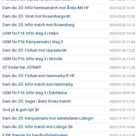
Dam div. 2Ö: Inför hemmamatch mot Årsta AIK HF
2024-02-23 10:41
Dam div. 2Ö: Vinst mot Rosersbergs IK!
2024-02-05 10:33
Dam div. 2Ö: Inför match mot Rosersberg
2024-02-02 15:15
USM för F14: Inför steg 3 i Habo
2024-02-01 14:18
USM för P16: Kämpainsats i steg 3
2024-01-31 11:04
Dam div. 2Ö: Förlust mot Uppsala HK
2024-01-30 12:22
USM för P16: Inför steg 3 i Skövde
2024-01-26 14:23
GT Söder har JOYNAT!
2024-01-26 11:30
Dam div. 2Ö: Förlust mot Hammarby IF HF
2024-01-22 10:40
Dam div. 2Ö: Inför match mot Hammarby
2024-01-19 09:33
USM för F16: Inför steg 3 i Eskilstuna
2024-01-18 09:35
Dam div. 2Ö: Seger i årets första match!
2024-01-15 12:43
God jul & gott nytt år!
2023-12-22 13:15
Dam div. 2Ö: Kämpainsats mot serieledaren Lidingö!
2023-12-18 11:17
Dam div. 2Ö: Inför match mot Lidingö SK
2023-12-15 10:46
F/P8: Premiär för handbollsfestivalen!
2023-12-14 12:26