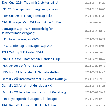
Eken Cup, 2024: Tips inför årets turnering!
2024-06-11 14:29
P11-12: Seriespel och många roliga cuper
2024-06-10 10:00
Eken Cup 2024: 17 ungdomslag deltar
2024-06-05 14:36
P16: Järnvägen Cup 2024 - ett minne för livet!
2024-06-03 14:14
Järnvägen Cup, 2024: Toppenhelg för
2024-05-31 12:15
#unviersumsbästagäng!
F11: Så var säsongen 23/24!
2024-05-29 10:29
12 GT Söder-lag i Järnvägen Cup 2024
2024-05-23 12:06
F/P8: Två lag i Minibollen 2024
2024-05-03 09:49
P16: A-slutspel i Katrineholm Handboll Cup
2024-04-22 10:47
P13: Serieseger för GT Söder!
2024-03-25 10:18
USM för F14: Inför steg 4 i Sköndalshallen
2024-03-22 14:43
Dam div. 2Ö: Inför match mot HK Ceres Norrtälje
2024-03-13 09:48
Dam div. 2Ö: Vinst mot Gurraberg HK
2024-03-12 11:23
Dam div. 2Ö: Inför hemmamatch mot Gurraberg
2024-03-08 09:42
F16: Elly Bergendahl uttagen till Riksläger 1!
2024-02-28 12:45
P16: Stort kliv framåt för Emil och Anton!
2024-02-26 11:13