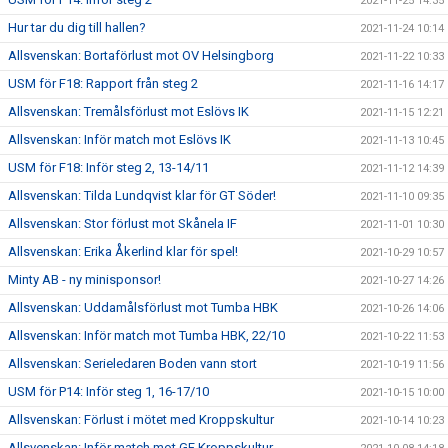
2021-11-25 14:35
Hur tar du dig till hallen?
2021-11-24 10:14
Allsvenskan: Bortaförlust mot OV Helsingborg
2021-11-22 10:33
USM för F18: Rapport från steg 2
2021-11-16 14:17
Allsvenskan: Tremålsförlust mot Eslövs IK
2021-11-15 12:21
Allsvenskan: Inför match mot Eslövs IK
2021-11-13 10:45
USM för F18: Inför steg 2, 13-14/11
2021-11-12 14:39
Allsvenskan: Tilda Lundqvist klar för GT Söder!
2021-11-10 09:35
Allsvenskan: Stor förlust mot Skånela IF
2021-11-01 10:30
Allsvenskan: Erika Åkerlind klar för spel!
2021-10-29 10:57
Minty AB - ny minisponsor!
2021-10-27 14:26
Allsvenskan: Uddamålsförlust mot Tumba HBK
2021-10-26 14:06
Allsvenskan: Inför match mot Tumba HBK, 22/10
2021-10-22 11:53
Allsvenskan: Serieledaren Boden vann stort
2021-10-19 11:56
USM för P14: Inför steg 1, 16-17/10
2021-10-15 10:00
Allsvenskan: Förlust i mötet med Kroppskultur
2021-10-14 10:23
Allsvenskan: Inför match mot GF Kroppskultur