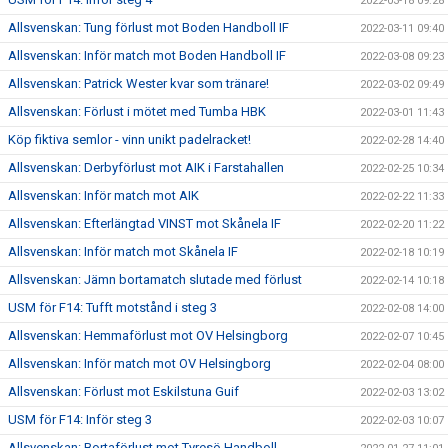
2022-03-18 09:28
Allsvenskan: Tung förlust mot Boden Handboll IF
2022-03-11 09:40
Allsvenskan: Inför match mot Boden Handboll IF
2022-03-08 09:23
Allsvenskan: Patrick Wester kvar som tränare!
2022-03-02 09:49
Allsvenskan: Förlust i mötet med Tumba HBK
2022-03-01 11:43
Köp fiktiva semlor - vinn unikt padelracket!
2022-02-28 14:40
Allsvenskan: Derbyförlust mot AIK i Farstahallen
2022-02-25 10:34
Allsvenskan: Inför match mot AIK
2022-02-22 11:33
Allsvenskan: Efterlängtad VINST mot Skånela IF
2022-02-20 11:22
Allsvenskan: Inför match mot Skånela IF
2022-02-18 10:19
Allsvenskan: Jämn bortamatch slutade med förlust
2022-02-14 10:18
USM för F14: Tufft motstånd i steg 3
2022-02-08 14:00
Allsvenskan: Hemmaförlust mot OV Helsingborg
2022-02-07 10:45
Allsvenskan: Inför match mot OV Helsingborg
2022-02-04 08:00
Allsvenskan: Förlust mot Eskilstuna Guif
2022-02-03 13:02
USM för F14: Inför steg 3
2022-02-03 10:07
Allsvenskan: Bortaförlust mot Tyresö Handboll