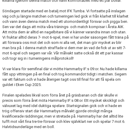
killarna igenom denna match och vann komfortabelt med ett par bollar.
Söndagen startade med en batalj mot IFK Tumba. Vi fortsatte på inslagen
väg och ju längre matchen och turneringen led gick vi från klarhet till klarhet
och vann även denna match med ett utomordentligt försvar och pigga ben.
Sen var det dags att möta våra tränings- och match kompisar i Årsta AIK.
Att möta dem är alltid en nagelbitare då vi känner varandra innan och utan.
Vi fruktar alltid deras 7- mot 6-spel, men vi har under säsongen fått träna på
att försvara oss mot det och som ni alla vet, det man gör mycket av blir
man bra på. I denna match straffade vi dem mer än vad de fick ut av sitt 7-
mot 6-spel och segern var vår. Vår målvakt satte också dit ett par kassar
och togr sig in i turneringens målprotokoll!
Vi var klara för semifinal där vi mötte Hammarby IF:s 09:or. Nu hade killarna
fått upp vittringen på en final och tog kommandot tidigt i matchen. Segern
var ett faktum och vi hade återigen tagit oss till final för att få spela om
guldet i Eken Cup 2025.
Finalen spelades likväl som förra året på gräsbanan och där skulle vi
precis som förra året möta Hammarby IF:s 08:or. Ett mycket skickligt och
välvuxet lag med idel duktiga spelare. Startsignalen gick och vi hade en
trög offensiv start där Hammarbys målvakt gjorde otroligt många
kvalificerade räddningar, men vi stretade på. Hammarby har det alltid lite
tufft mot vårt fina tre-tre-försvar och klev självklart ner och spelar 7 mot 6.
Halvtidsunderläge med en boll.