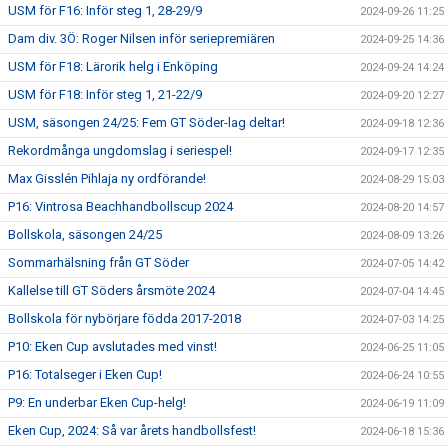
USM för F16: Inför steg 1, 28-29/9
2024-09-26 11:25
Dam div. 3Ö: Roger Nilsen inför seriepremiären
2024-09-25 14:36
USM för F18: Lärorik helg i Enköping
2024-09-24 14:24
USM för F18: Inför steg 1, 21-22/9
2024-09-20 12:27
USM, säsongen 24/25: Fem GT Söder-lag deltar!
2024-09-18 12:36
Rekordmånga ungdomslag i seriespel!
2024-09-17 12:35
Max Gisslén Pihlaja ny ordförande!
2024-08-29 15:03
P16: Vintrosa Beachhandbollscup 2024
2024-08-20 14:57
Bollskola, säsongen 24/25
2024-08-09 13:26
Sommarhälsning från GT Söder
2024-07-05 14:42
Kallelse till GT Söders årsmöte 2024
2024-07-04 14:45
Bollskola för nybörjare födda 2017-2018
2024-07-03 14:25
P10: Eken Cup avslutades med vinst!
2024-06-25 11:05
P16: Totalseger i Eken Cup!
2024-06-24 10:55
P9: En underbar Eken Cup-helg!
2024-06-19 11:09
Eken Cup, 2024: Så var årets handbollsfest!
2024-06-18 15:36