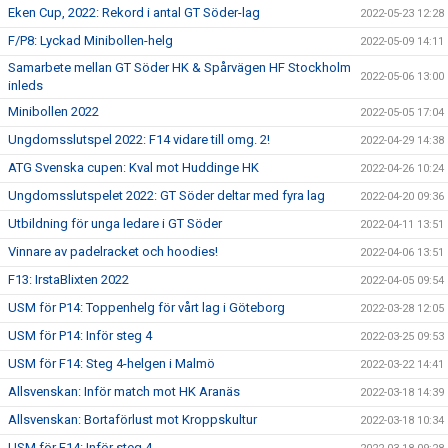
Eken Cup, 2022: Rekord i antal GT Söder-lag
2022-05-23 12:28
F/P8: Lyckad Minibollen-helg
2022-05-09 14:11
Samarbete mellan GT Söder HK & Spårvägen HF Stockholm
2022-05-06 13:00
inleds
Minibollen 2022
2022-05-05 17:04
Ungdomsslutspel 2022: F14 vidare till omg. 2!
2022-04-29 14:38
ATG Svenska cupen: Kval mot Huddinge HK
2022-04-26 10:24
Ungdomsslutspelet 2022: GT Söder deltar med fyra lag
2022-04-20 09:36
Utbildning för unga ledare i GT Söder
2022-04-11 13:51
Vinnare av padelracket och hoodies!
2022-04-06 13:51
F13: IrstaBlixten 2022
2022-04-05 09:54
USM för P14: Toppenhelg för vårt lag i Göteborg
2022-03-28 12:05
USM för P14: Inför steg 4
2022-03-25 09:53
USM för F14: Steg 4-helgen i Malmö
2022-03-22 14:41
Allsvenskan: Inför match mot HK Aranäs
2022-03-18 14:39
Allsvenskan: Bortaförlust mot Kroppskultur
2022-03-18 10:34
USM för F14: Inför steg 4