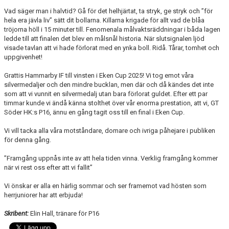
Vad säger man i halvtid? Gå för det helhjärtat, ta stryk, ge stryk och ”för
hela era jävla liv” sätt dit bollarna. Killarna krigade för allt vad de blåa
tröjorna höll i 15 minuter till. Fenomenala målvaktsräddningar i båda lagen
ledde till att finalen det blev en målsnål historia. När slutsignalen ljöd
visade tavlan att vi hade förlorat med en ynka boll. Ridå. Tårar, tomhet och
uppgivenhet!
Grattis Hammarby IF till vinsten i Eken Cup 2025! Vi tog emot våra
silvermedaljer och den mindre bucklan, men där och då kändes det inte
som att vi vunnit en silvermedalj utan bara förlorat guldet. Efter ett par
timmar kunde vi ändå känna stolthet över vår enorma prestation, att vi, GT
Söder HK:s P16, ännu en gång tagit oss till en final i Eken Cup.
Vi vill tacka alla våra motståndare, domare och ivriga påhejare i publiken
för denna gång.
”Framgång uppnås inte av att hela tiden vinna. Verklig framgång kommer
när vi rest oss efter att vi fallit”
Vi önskar er alla en härlig sommar och ser framemot vad hösten som
herrjuniorer har att erbjuda!
Skribent:
Elin Hall, tränare för P16