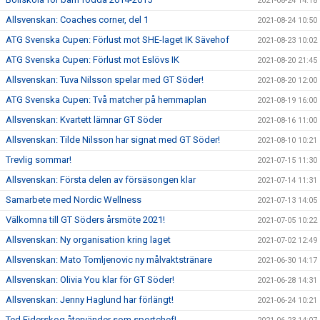
2021-08-24 14:18
Allsvenskan: Coaches corner, del 1
2021-08-24 10:50
ATG Svenska Cupen: Förlust mot SHE-laget IK Sävehof
2021-08-23 10:02
ATG Svenska Cupen: Förlust mot Eslövs IK
2021-08-20 21:45
Allsvenskan: Tuva Nilsson spelar med GT Söder!
2021-08-20 12:00
ATG Svenska Cupen: Två matcher på hemmaplan
2021-08-19 16:00
Allsvenskan: Kvartett lämnar GT Söder
2021-08-16 11:00
Allsvenskan: Tilde Nilsson har signat med GT Söder!
2021-08-10 10:21
Trevlig sommar!
2021-07-15 11:30
Allsvenskan: Första delen av försäsongen klar
2021-07-14 11:31
Samarbete med Nordic Wellness
2021-07-13 14:05
Välkomna till GT Söders årsmöte 2021!
2021-07-05 10:22
Allsvenskan: Ny organisation kring laget
2021-07-02 12:49
Allsvenskan: Mato Tomljenovic ny målvaktstränare
2021-06-30 14:17
Allsvenskan: Olivia You klar för GT Söder!
2021-06-28 14:31
Allsvenskan: Jenny Haglund har förlängt!
2021-06-24 10:21
Ted Ejderskog återvänder som sportchef!