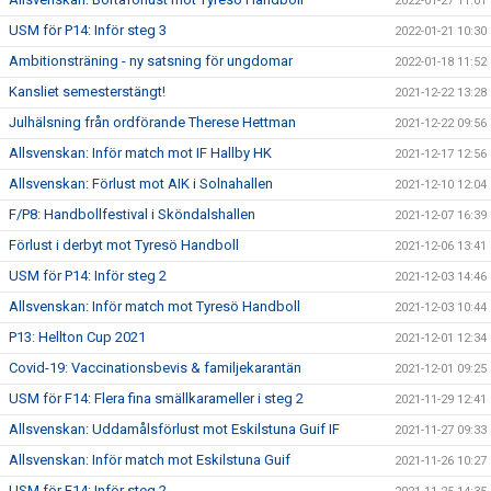
2022-01-27 11:01
USM för P14: Inför steg 3
2022-01-21 10:30
Ambitionsträning - ny satsning för ungdomar
2022-01-18 11:52
Kansliet semesterstängt!
2021-12-22 13:28
Julhälsning från ordförande Therese Hettman
2021-12-22 09:56
Allsvenskan: Inför match mot IF Hallby HK
2021-12-17 12:56
Allsvenskan: Förlust mot AIK i Solnahallen
2021-12-10 12:04
F/P8: Handbollfestival i Sköndalshallen
2021-12-07 16:39
Förlust i derbyt mot Tyresö Handboll
2021-12-06 13:41
USM för P14: Inför steg 2
2021-12-03 14:46
Allsvenskan: Inför match mot Tyresö Handboll
2021-12-03 10:44
P13: Hellton Cup 2021
2021-12-01 12:34
Covid-19: Vaccinationsbevis & familjekarantän
2021-12-01 09:25
USM för F14: Flera fina smällkarameller i steg 2
2021-11-29 12:41
Allsvenskan: Uddamålsförlust mot Eskilstuna Guif IF
2021-11-27 09:33
Allsvenskan: Inför match mot Eskilstuna Guif
2021-11-26 10:27
USM för F14: Inför steg 2