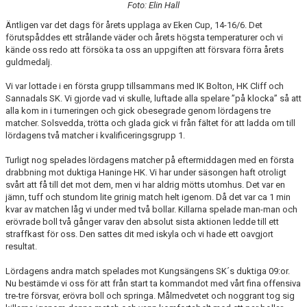
Foto: Elin Hall
MATCHER
Äntligen var det dags för årets upplaga av Eken Cup, 14-16/6. Det
förutspåddes ett strålande väder och årets högsta temperaturer och vi
EKEN CUP
kände oss redo att försöka ta oss an uppgiften att försvara förra årets
guldmedalj.
Vi var lottade i en första grupp tillsammans med IK Bolton, HK Cliff och
Sannadals SK. Vi gjorde vad vi skulle, luftade alla spelare ”på klocka” så att
alla kom in i turneringen och gick obesegrade genom lördagens tre
matcher. Solsvedda, trötta och glada gick vi från fältet för att ladda om till
lördagens två matcher i kvalificeringsgrupp 1.
Turligt nog spelades lördagens matcher på eftermiddagen med en första
drabbning mot duktiga Haninge HK. Vi har under säsongen haft otroligt
svårt att få till det mot dem, men vi har aldrig mötts utomhus. Det var en
jämn, tuff och stundom lite grinig match helt igenom. Då det var ca 1 min
kvar av matchen låg vi under med två bollar. Killarna spelade man-man och
erövrade boll två gånger varav den absolut sista aktionen ledde till ett
straffkast för oss. Den sattes dit med iskyla och vi hade ett oavgjort
resultat.
Lördagens andra match spelades mot Kungsängens SK´s duktiga 09:or.
Nu bestämde vi oss för att från start ta kommandot med vårt fina offensiva
tre-tre försvar, erövra boll och springa. Målmedvetet och noggrant tog sig