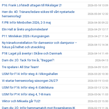
P16: Frank Löfstedt uttagen till Riksläger 2!
2026-05-18 13:09
Herr div. 4Ö: Tränare/ledare sökes till vårt nystartade
2026-05-04 12:32
herrseniorlag!
F/P8: Inför Minibollen 2026, 2-3 maj
2026-04-30 09:22
Elin Hall är årets ungdomsledare!
2026-04-29 13:17
P11: Minileken 2026 i Kungsängen
2026-04-27 11:54
Ny tränarkonstellation för damsenior och damjunior –
2026-04-15 14:34
fokus på helhet och utveckling
P18: Laget på äventyr i Skåne och Danmark
2026-04-14 11:49
Dam div. 2Ö: Tack för tre år, "Baggen"!
2026-04-13
Tre spelare i All Star Team!
2026-04-09 15:01
USM för F14: Inför steg 4 i Vikingahallen
2026-03-20 10:30
Vi startar herrseniorlag säsongen 26/27!
2026-03-19 13:43
USM för F16: Inför steg 4 i Eskilstuna
2026-03-13 12:36
USM för P14: Inför steg 4, 7-8 mars
2026-03-06 11:03
Viktor och Mikaela går TU2!
2026-02-23 15:00
Dam div. 2Ö: Inför hemmamatch mot Rosersbergs IK
2026-02-19 11:26