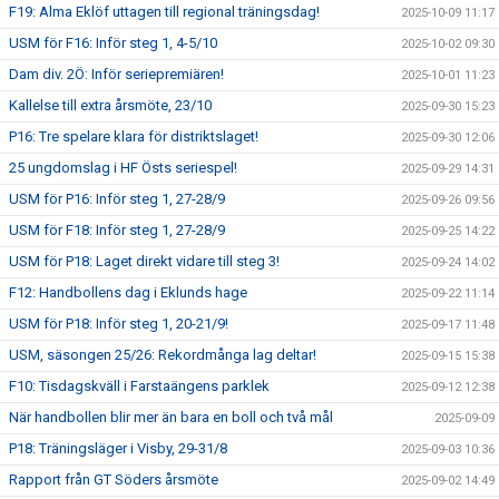
F19: Alma Eklöf uttagen till regional träningsdag!
2025-10-09 11:17
USM för F16: Inför steg 1, 4-5/10
2025-10-02 09:30
Dam div. 2Ö: Inför seriepremiären!
2025-10-01 11:23
Kallelse till extra årsmöte, 23/10
2025-09-30 15:23
P16: Tre spelare klara för distriktslaget!
2025-09-30 12:06
25 ungdomslag i HF Östs seriespel!
2025-09-29 14:31
USM för P16: Inför steg 1, 27-28/9
2025-09-26 09:56
USM för F18: Inför steg 1, 27-28/9
2025-09-25 14:22
USM för P18: Laget direkt vidare till steg 3!
2025-09-24 14:02
F12: Handbollens dag i Eklunds hage
2025-09-22 11:14
USM för P18: Inför steg 1, 20-21/9!
2025-09-17 11:48
USM, säsongen 25/26: Rekordmånga lag deltar!
2025-09-15 15:38
F10: Tisdagskväll i Farstaängens parklek
2025-09-12 12:38
När handbollen blir mer än bara en boll och två mål
2025-09-09
P18: Träningsläger i Visby, 29-31/8
2025-09-03 10:36
Rapport från GT Söders årsmöte
2025-09-02 14:49