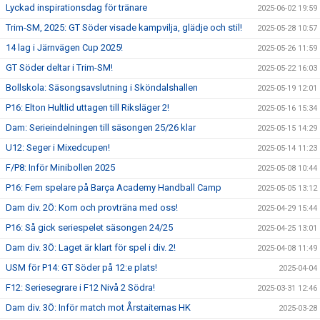
Lyckad inspirationsdag för tränare
2025-06-02 19:59
Trim-SM, 2025: GT Söder visade kampvilja, glädje och stil!
2025-05-28 10:57
14 lag i Järnvägen Cup 2025!
2025-05-26 11:59
GT Söder deltar i Trim-SM!
2025-05-22 16:03
Bollskola: Säsongsavslutning i Sköndalshallen
2025-05-19 12:01
P16: Elton Hultlid uttagen till Riksläger 2!
2025-05-16 15:34
Dam: Serieindelningen till säsongen 25/26 klar
2025-05-15 14:29
U12: Seger i Mixedcupen!
2025-05-14 11:23
F/P8: Inför Minibollen 2025
2025-05-08 10:44
P16: Fem spelare på Barça Academy Handball Camp
2025-05-05 13:12
Dam div. 2Ö: Kom och provträna med oss!
2025-04-29 15:44
P16: Så gick seriespelet säsongen 24/25
2025-04-25 13:01
Dam div. 3Ö: Laget är klart för spel i div. 2!
2025-04-08 11:49
USM för P14: GT Söder på 12:e plats!
2025-04-04
F12: Seriesegrare i F12 Nivå 2 Södra!
2025-03-31 12:46
Dam div. 3Ö: Inför match mot Årstaiternas HK
2025-03-28