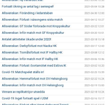
2021-05-06 12:30
Fortsatt ökning av antal lag i seriespel!
2021-05-04 10:28
Allsvenskan: Förändring i ledarstaben
2021-04-30 12:00
Allsvenskan: Förlust i säsongens sista match
2021-04-12 10:27
Allsvenskan: GT Söder förlorade mot Kroppskultur
2021-03-22 12:01
Allsvenskan: Inför match mot GF Kroppskultur
2021-03-20 10:51
Antalet aktiviteter ökade under 2020!
2021-03-18 15:18
Allsvenskan: Derbyförlust mot Nacka HK
2021-03-17 12:43
Allsvenskan: Tiomålsförlust mot IF Hallby HK
2021-03-08 12:12
Allsvenskan: Inför match mot IF Hallby HK
2021-03-06 10:36
Allsvenskan: Förlust i bortamötet med Eslövs IK
2021-03-02 10:20
Covid-19: Matchspelet ställs in!
2021-02-25 15:39
Allsvenskan: Hemmaförlust mot OV Helsingborg
2021-02-22 15:24
Allsvenskan: Inför match mot OV Helsingborg
2021-02-19 15:00
Vinnare av replikatröjor utsedda
2021-02-18 10:24
Covid-19: Inget fortsatt spel i USM
2021-02-16 15:17
Allsvenskan: Förlust efter jämnt derby mot Tyresö