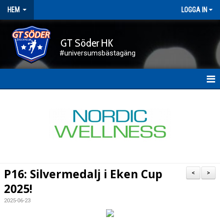
HEM
LOGGA IN
GT Söder HK
#universumsbästagäng
HEM
NYHETER
FÖRENINGEN
KALENDER
P16: Silvermedalj i Eken Cup
<
>
KONTAKT
2025!
2025-06-23
DOKUMENT