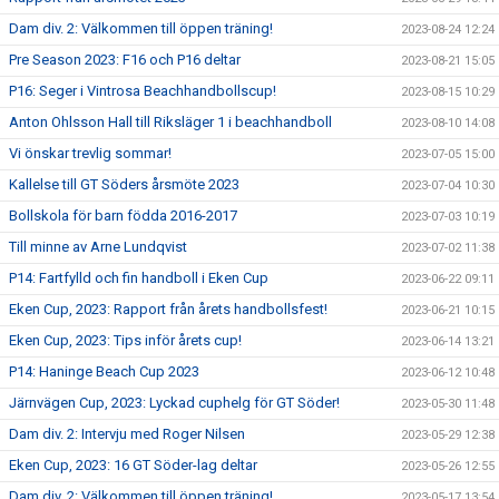
Dam div. 2: Välkommen till öppen träning!
2023-08-24 12:24
Pre Season 2023: F16 och P16 deltar
2023-08-21 15:05
P16: Seger i Vintrosa Beachhandbollscup!
2023-08-15 10:29
Anton Ohlsson Hall till Riksläger 1 i beachhandboll
2023-08-10 14:08
Vi önskar trevlig sommar!
2023-07-05 15:00
Kallelse till GT Söders årsmöte 2023
2023-07-04 10:30
Bollskola för barn födda 2016-2017
2023-07-03 10:19
Till minne av Arne Lundqvist
2023-07-02 11:38
P14: Fartfylld och fin handboll i Eken Cup
2023-06-22 09:11
Eken Cup, 2023: Rapport från årets handbollsfest!
2023-06-21 10:15
Eken Cup, 2023: Tips inför årets cup!
2023-06-14 13:21
P14: Haninge Beach Cup 2023
2023-06-12 10:48
Järnvägen Cup, 2023: Lyckad cuphelg för GT Söder!
2023-05-30 11:48
Dam div. 2: Intervju med Roger Nilsen
2023-05-29 12:38
Eken Cup, 2023: 16 GT Söder-lag deltar
2023-05-26 12:55
Dam div. 2: Välkommen till öppen träning!
2023-05-17 13:54