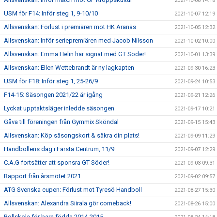
2021-10-08 14:18
USM för F14: Inför steg 1, 9-10/10
2021-10-07 12:19
Allsvenskan: Förlust i premiären mot HK Aranäs
2021-10-05 12:32
Allsvenskan: Inför seriepremiären med Jacob Nilsson
2021-10-02 10:00
Allsvenskan: Emma Helin har signat med GT Söder!
2021-10-01 13:39
Allsvenskan: Ellen Wettebrandt är ny lagkapten
2021-09-30 16:23
USM för F18: Inför steg 1, 25-26/9
2021-09-24 10:53
F14-15: Säsongen 2021/22 är igång
2021-09-21 12:26
Lyckat upptaktsläger inledde säsongen
2021-09-17 10:21
Gåva till föreningen från Gymmix Sköndal
2021-09-15 15:43
Allsvenskan: Köp säsongskort & säkra din plats!
2021-09-09 11:29
Handbollens dag i Farsta Centrum, 11/9
2021-09-07 12:29
C.A.G fortsätter att sponsra GT Söder!
2021-09-03 09:31
Rapport från årsmötet 2021
2021-09-02 09:57
ATG Svenska cupen: Förlust mot Tyresö Handboll
2021-08-27 15:30
Allsvenskan: Alexandra Siirala gör comeback!
2021-08-26 15:00
Bollskola för barn födda 2014-2015