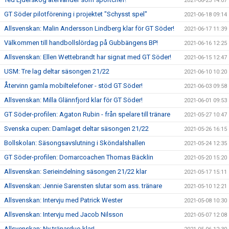
2021-06-23 14:07
GT Söder pilotförening i projektet "Schysst spel"
2021-06-18 09:14
Allsvenskan: Malin Andersson Lindberg klar för GT Söder!
2021-06-17 11:39
Välkommen till handbollslördag på Gubbängens BP!
2021-06-16 12:25
Allsvenskan: Ellen Wettebrandt har signat med GT Söder!
2021-06-15 12:47
USM: Tre lag deltar säsongen 21/22
2021-06-10 10:20
Återvinn gamla mobiltelefoner - stöd GT Söder!
2021-06-03 09:58
Allsvenskan: Milla Glännfjord klar för GT Söder!
2021-06-01 09:53
GT Söder-profilen: Agaton Rubin - från spelare till tränare
2021-05-27 10:47
Svenska cupen: Damlaget deltar säsongen 21/22
2021-05-26 16:15
Bollskolan: Säsongsavslutning i Sköndalshallen
2021-05-24 12:35
GT Söder-profilen: Domarcoachen Thomas Bäcklin
2021-05-20 15:20
Allsvenskan: Serieindelning säsongen 21/22 klar
2021-05-17 15:11
Allsvenskan: Jennie Sarensten slutar som ass. tränare
2021-05-10 12:21
Allsvenskan: Intervju med Patrick Wester
2021-05-08 10:30
Allsvenskan: Intervju med Jacob Nilsson
2021-05-07 12:08
Allsvenskan: Ny tränarduo klar!