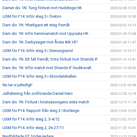
Damer div. 1N: Tung förlust mot Huddinge HK
2023-02-08 10:23
USM för F14: Inför steg 3 i Örebro
2023-02-03 10:30
Dam div. 1N: Ytterligare ett steg framåt
2023-02-02 12:13
Dam div. 1N: Inför hemmamatch mot Uppsala HK
2023-01-30 13:28
Dam div. 1N: Derbyseger mot Årsta AIK HF!
2023-01-24 11:07
USM för F16: Inför steg 3 i Stenungsund
2023-01-19 14:17
Dam div. 1N: Ett fall framåt, trots förlust mot Strands IF
2023-01-16 12:41
Dam div. 1N: Inför match mot Strands IF Hudiksvall
2023-01-14 09:00
USM för P14: Inför steg 3 i Sköndalshallen
2023-01-13 10:57
Nu tar vi julledigt!
2022-12-21 09:48
Julhälsning från ordförande Daniel Harc
2022-12-20 12:18
Dam div. 1N: Förlust i höstsäsongens sista match
2022-12-19 11:18
USM för P14: Rapport från steg 2 i Borlänge
2022-12-05 10:29
USM för F14: Inför steg 2, 3-4/12
2022-12-02 10:37
USM för P14: Inför steg 2, 26-27/11
2022-11-25 10:41
Nyutbildade GT Söder-ledare
2022-11-23 15:04