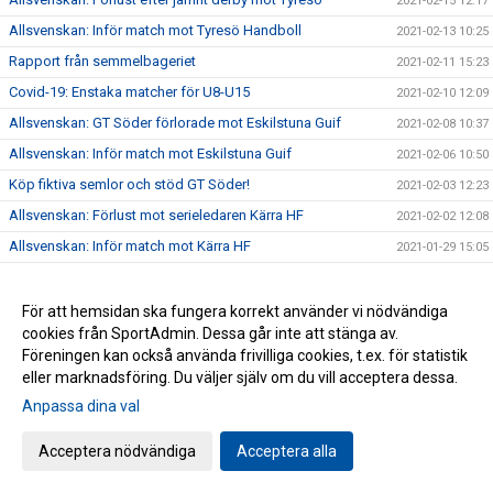
2021-02-15 12:17
Allsvenskan: Inför match mot Tyresö Handboll
2021-02-13 10:25
Rapport från semmelbageriet
2021-02-11 15:23
Covid-19: Enstaka matcher för U8-U15
2021-02-10 12:09
Allsvenskan: GT Söder förlorade mot Eskilstuna Guif
2021-02-08 10:37
Allsvenskan: Inför match mot Eskilstuna Guif
2021-02-06 10:50
Köp fiktiva semlor och stöd GT Söder!
2021-02-03 12:23
Allsvenskan: Förlust mot serieledaren Kärra HF
2021-02-02 12:08
Allsvenskan: Inför match mot Kärra HF
2021-01-29 15:05
Allsvenskan: Bortaförlust mot Kroppskultur
2021-01-26 09:54
Gåva till vår verksamhet
2021-01-25 09:47
För att hemsidan ska fungera korrekt använder vi nödvändiga
cookies från SportAdmin. Dessa går inte att stänga av.
Covid-19: Inomhusträning för spelare födda 2005 & senare
2021-01-22 12:22
Föreningen kan också använda frivilliga cookies, t.ex. för statistik
Allsvenskan: Tremålsförlust mot Skånela IF
2021-01-19 10:07
eller marknadsföring. Du väljer själv om du vill acceptera dessa.
Allsvenskan: Inför match mot Skånela IF
2021-01-16 18:00
Anpassa dina val
BK Söder-fostrade Lucas Pellas i VM!
2021-01-16 10:40
Acceptera nödvändiga
Acceptera alla
Covid-19: Uppdatering ang. träning och matcher
2021-01-15 16:00
Allsvenskan: Bortaförlust mot HK Aranäs