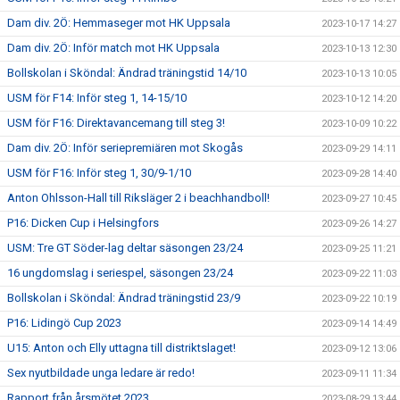
Dam div. 2Ö: Hemmaseger mot HK Uppsala
2023-10-17 14:27
Dam div. 2Ö: Inför match mot HK Uppsala
2023-10-13 12:30
Bollskolan i Sköndal: Ändrad träningstid 14/10
2023-10-13 10:05
USM för F14: Inför steg 1, 14-15/10
2023-10-12 14:20
USM för F16: Direktavancemang till steg 3!
2023-10-09 10:22
Dam div. 2Ö: Inför seriepremiären mot Skogås
2023-09-29 14:11
USM för F16: Inför steg 1, 30/9-1/10
2023-09-28 14:40
Anton Ohlsson-Hall till Riksläger 2 i beachhandboll!
2023-09-27 10:45
P16: Dicken Cup i Helsingfors
2023-09-26 14:27
USM: Tre GT Söder-lag deltar säsongen 23/24
2023-09-25 11:21
16 ungdomslag i seriespel, säsongen 23/24
2023-09-22 11:03
Bollskolan i Sköndal: Ändrad träningstid 23/9
2023-09-22 10:19
P16: Lidingö Cup 2023
2023-09-14 14:49
U15: Anton och Elly uttagna till distriktslaget!
2023-09-12 13:06
Sex nyutbildade unga ledare är redo!
2023-09-11 11:34
Rapport från årsmötet 2023
2023-08-29 13:44