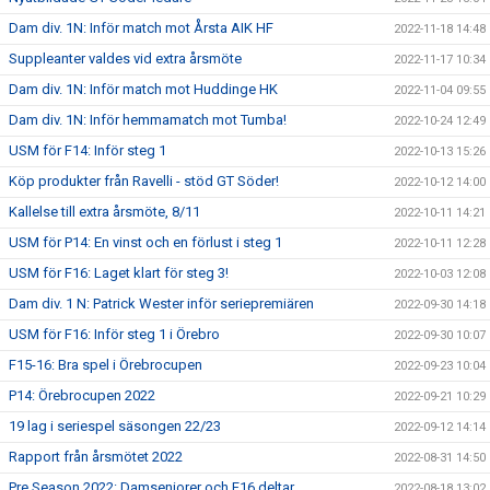
Dam div. 1N: Inför match mot Årsta AIK HF
2022-11-18 14:48
Suppleanter valdes vid extra årsmöte
2022-11-17 10:34
Dam div. 1N: Inför match mot Huddinge HK
2022-11-04 09:55
Dam div. 1N: Inför hemmamatch mot Tumba!
2022-10-24 12:49
USM för F14: Inför steg 1
2022-10-13 15:26
Köp produkter från Ravelli - stöd GT Söder!
2022-10-12 14:00
Kallelse till extra årsmöte, 8/11
2022-10-11 14:21
USM för P14: En vinst och en förlust i steg 1
2022-10-11 12:28
USM för F16: Laget klart för steg 3!
2022-10-03 12:08
Dam div. 1 N: Patrick Wester inför seriepremiären
2022-09-30 14:18
USM för F16: Inför steg 1 i Örebro
2022-09-30 10:07
F15-16: Bra spel i Örebrocupen
2022-09-23 10:04
P14: Örebrocupen 2022
2022-09-21 10:29
19 lag i seriespel säsongen 22/23
2022-09-12 14:14
Rapport från årsmötet 2022
2022-08-31 14:50
Pre Season 2022: Damseniorer och F16 deltar
2022-08-18 13:02