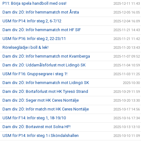
P11: Börja spela handboll med oss!
2025-12-11 11:43
Dam div. 2Ö: Inför hemmamatch mot Årsta
2025-12-05 16:05
USM för P14: Inför steg 2, 6-7/12
2025-12-04 16:09
Dam div. 2Ö: Inför hemmamatch mot HF SIF
2025-11-21 14:43
USM för P16: Inför steg 2, 22-23/11
2025-11-21 11:42
Rörelseglädje i boll & lek!
2025-11-20 13:43
Dam div. 2Ö: Inför hemmamatch mot Kvarnberga
2025-11-07 09:52
Dam div. 2Ö: Uddamålsförlust mot Lidingö SK
2025-11-04 10:59
USM för F16: Gruppsegrare i steg 1!
2025-11-03 11:25
Dam div. 2Ö: Inför hemmamatch mot Lidingö SK
2025-10-30
Dam div. 2Ö: Bortaförlust mot HK Tyresö Strand
2025-10-29 11:59
Dam div. 2Ö: Seger mot HK Ceres Norrtälje
2025-10-20 13:30
Dam div. 2Ö: Inför match mot HK Ceres Norrtälje
2025-10-17 14:56
USM för F14: Inför steg 1, 18-19/10
2025-10-16 17:34
Dam div. 2Ö: Bortavinst mot Solna HF!
2025-10-13 13:10
USM för P14: Inför steg 1 i Sköndalshallen
2025-10-10 11:09