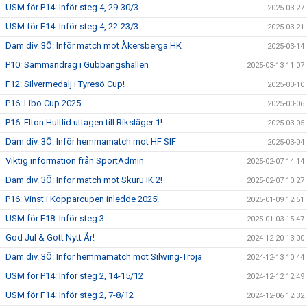
USM för P14: Inför steg 4, 29-30/3
2025-03-27
USM för F14: Inför steg 4, 22-23/3
2025-03-21
Dam div. 3Ö: Inför match mot Åkersberga HK
2025-03-14
P10: Sammandrag i Gubbängshallen
2025-03-13 11:07
F12: Silvermedalj i Tyresö Cup!
2025-03-10
P16: Libo Cup 2025
2025-03-06
P16: Elton Hultlid uttagen till Riksläger 1!
2025-03-05
Dam div. 3Ö: Inför hemmamatch mot HF SIF
2025-03-04
Viktig information från SportAdmin
2025-02-07 14:14
Dam div. 3Ö: Inför match mot Skuru IK 2!
2025-02-07 10:27
P16: Vinst i Kopparcupen inledde 2025!
2025-01-09 12:51
USM för F18: Inför steg 3
2025-01-03 15:47
God Jul & Gott Nytt År!
2024-12-20 13:00
Dam div. 3Ö: Inför hemmamatch mot Silwing-Troja
2024-12-13 10:44
USM för P14: Inför steg 2, 14-15/12
2024-12-12 12:49
USM för F14: Inför steg 2, 7-8/12
2024-12-06 12:32