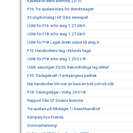
Kallelse till extra årsmöte, 23/10
P16: Tre spelare klara för distriktslaget!
25 ungdomslag i HF Östs seriespel!
USM för P16: Inför steg 1, 27-28/9
USM för F18: Inför steg 1, 27-28/9
USM för P18: Laget direkt vidare till steg 3!
F12: Handbollens dag i Eklunds hage
USM för P18: Inför steg 1, 20-21/9!
USM, säsongen 25/26: Rekordmånga lag deltar!
F10: Tisdagskväll i Farstaängens parklek
När handbollen blir mer än bara en boll och två mål
P18: Träningsläger i Visby, 29-31/8
Rapport från GT Söders årsmöte
Tre spelare på Riksläger 1 i beachhandboll
Kampanj hos Enenda
Sommarhälsning!