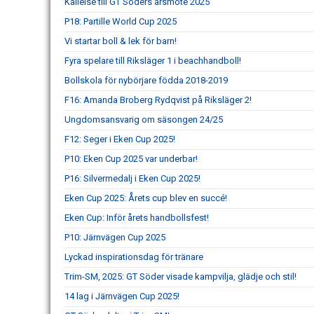
Kallelse till GT Söders årsmöte 2025
P18: Partille World Cup 2025
Vi startar boll & lek för barn!
Fyra spelare till Riksläger 1 i beachhandboll!
Bollskola för nybörjare födda 2018-2019
F16: Amanda Broberg Rydqvist på Riksläger 2!
Ungdomsansvarig om säsongen 24/25
F12: Seger i Eken Cup 2025!
P10: Eken Cup 2025 var underbar!
P16: Silvermedalj i Eken Cup 2025!
Eken Cup 2025: Årets cup blev en succé!
Eken Cup: Inför årets handbollsfest!
P10: Järnvägen Cup 2025
Lyckad inspirationsdag för tränare
Trim-SM, 2025: GT Söder visade kampvilja, glädje och stil!
14 lag i Järnvägen Cup 2025!