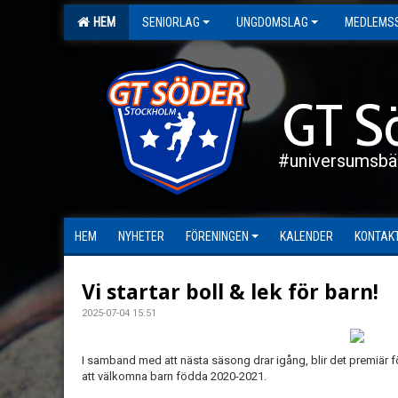
HEM
SENIORLAG
UNGDOMSLAG
MEDLEMS
GT S
#universumsbä
HEM
NYHETER
FÖRENINGEN
KALENDER
KONTAK
Vi startar boll & lek för barn!
2025-07-04 15:51
I samband med att nästa säsong drar igång, blir det premiär f
att välkomna barn födda 2020-2021.