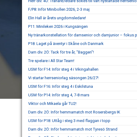
Herr div. 4Ö: Tränare/ledare sökes till vårt nystartade herrsenio
F/P8: Inför Minibollen 2026, 2-3 maj
Elin Hall är årets ungdomsledare!
P11: Minileken 2026 i Kungsängen
Ny tränarkonstellation för damsenior och damjunior – fokus p
P18: Laget på äventyr i Skåne och Danmark
Dam div. 2Ö: Tack för tre år, "Baggen"!
Tre spelare i All Star Team!
USM för F14: Inför steg 4 i Vikingahallen
Vi startar herrseniorlag säsongen 26/27!
USM för F16: Inför steg 4 i Eskilstuna
USM för P14: Inför steg 4, 7-8 mars
Viktor och Mikaela går TU2!
Dam div. 2Ö: Inför hemmamatch mot Rosersbergs IK
USM för P18: Uttåg i steg 3 med flaggan i topp
Dam div. 2Ö: Inför hemmamatch mot Tyresö Strand