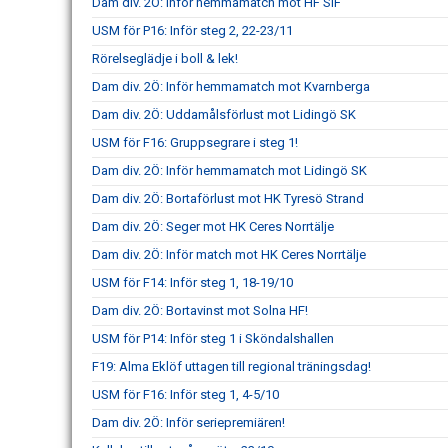
Dam div. 2Ö: Inför hemmamatch mot HF SIF
USM för P16: Inför steg 2, 22-23/11
Rörelseglädje i boll & lek!
Dam div. 2Ö: Inför hemmamatch mot Kvarnberga
Dam div. 2Ö: Uddamålsförlust mot Lidingö SK
USM för F16: Gruppsegrare i steg 1!
Dam div. 2Ö: Inför hemmamatch mot Lidingö SK
Dam div. 2Ö: Bortaförlust mot HK Tyresö Strand
Dam div. 2Ö: Seger mot HK Ceres Norrtälje
Dam div. 2Ö: Inför match mot HK Ceres Norrtälje
USM för F14: Inför steg 1, 18-19/10
Dam div. 2Ö: Bortavinst mot Solna HF!
USM för P14: Inför steg 1 i Sköndalshallen
F19: Alma Eklöf uttagen till regional träningsdag!
USM för F16: Inför steg 1, 4-5/10
Dam div. 2Ö: Inför seriepremiären!