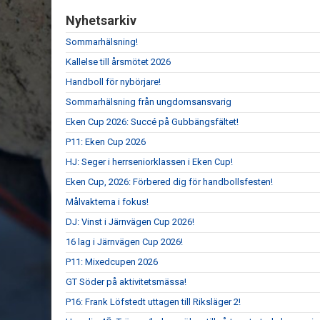
Nyhetsarkiv
Sommarhälsning!
Kallelse till årsmötet 2026
Handboll för nybörjare!
Sommarhälsning från ungdomsansvarig
Eken Cup 2026: Succé på Gubbängsfältet!
P11: Eken Cup 2026
HJ: Seger i herrseniorklassen i Eken Cup!
Eken Cup, 2026: Förbered dig för handbollsfesten!
Målvakterna i fokus!
DJ: Vinst i Järnvägen Cup 2026!
16 lag i Järnvägen Cup 2026!
P11: Mixedcupen 2026
GT Söder på aktivitetsmässa!
P16: Frank Löfstedt uttagen till Riksläger 2!