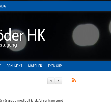
SIDA
öder HK
stagäng
T
DOKUMENT
MATCHER
EKEN CUP
<
>
ör vår grupp med boll & lek. Vi ser fram emot