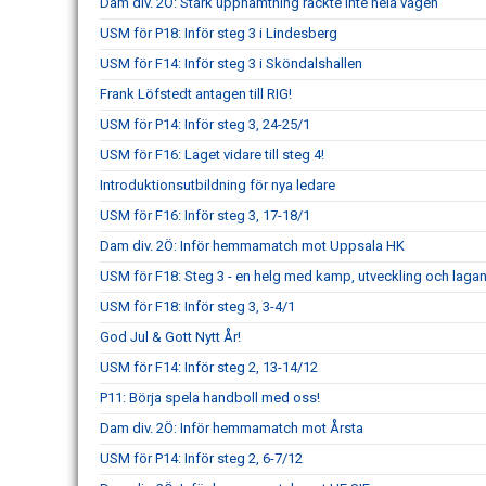
Dam div. 2Ö: Stark upphämtning räckte inte hela vägen
USM för P18: Inför steg 3 i Lindesberg
USM för F14: Inför steg 3 i Sköndalshallen
Frank Löfstedt antagen till RIG!
USM för P14: Inför steg 3, 24-25/1
USM för F16: Laget vidare till steg 4!
Introduktionsutbildning för nya ledare
USM för F16: Inför steg 3, 17-18/1
Dam div. 2Ö: Inför hemmamatch mot Uppsala HK
USM för F18: Steg 3 - en helg med kamp, utveckling och laga
USM för F18: Inför steg 3, 3-4/1
God Jul & Gott Nytt År!
USM för F14: Inför steg 2, 13-14/12
P11: Börja spela handboll med oss!
Dam div. 2Ö: Inför hemmamatch mot Årsta
USM för P14: Inför steg 2, 6-7/12