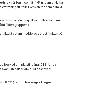
och lek
för
barn
som är
4-5 år
gamla. Nu har
 ett träningstillfälle i veckan för dem som vill
essutom i anslutning till vår bollskola (barn
båda åldersgrupperna.
er
. Exakt datum meddelas senast i mitten på
med besked om platstillgång.
OBS!
Under
 svar kan därför dröja. Alla får svar i
-623 87 21)
om du har några frågor
.