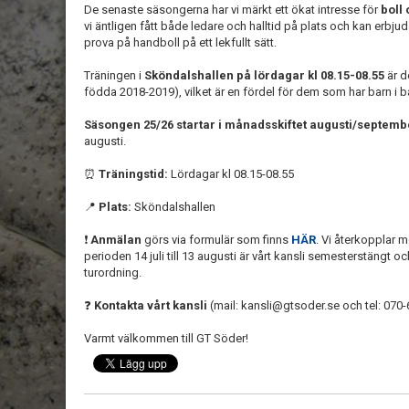
De senaste säsongerna har vi märkt ett ökat intresse för
boll 
vi äntligen fått både ledare och halltid på plats och kan erbjuda
prova på handboll på ett lekfullt sätt.
Träningen i
Sköndalshallen på lördagar kl 08.15-08.55
är d
födda 2018-2019), vilket är en fördel för dem som har barn i 
Säsongen 25/26 startar i månadsskiftet augusti/septemb
augusti.
⏰
Träningstid:
Lördagar kl 08.15-08.55
📍
Plats:
Sköndalshallen
❗
Anmälan
görs via formulär som finns
HÄR
. Vi återkopplar 
perioden 14 juli till 13 augusti är vårt kansli semesterstängt och
turordning.
❓
Kontakta
vårt kansli
(mail: kansli@gtsoder.se och tel: 070
Varmt välkommen till GT Söder!