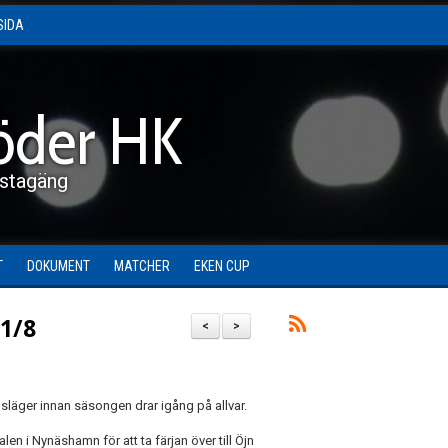
SIDA
öder HK
stagäng
T
DOKUMENT
MATCHER
EKEN CUP
31/8
<
>
gsläger innan säsongen drar igång på allvar.
en i Nynäshamn för att ta färjan över till Öjn