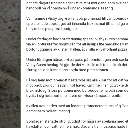
och tre dagars träningsläger. Ett relativt nytt gäng som ska 
handboll på vår bästa nivå under kommande säsong.
Väl framme i Visby tog vi en snabb promenad till vårt boend
spelare hade uppdraget att inhandla frukostmat till samtliga
blev det en pluspost i budgeten!
Under fredagen hade vi ett träningspass i Visby Gutes hemmah
via en löptur utefter ringmuren för att insupa lite medeltida käns
bortgnuggande av klister i hallen, åt vi alla en välförtjänt pizza
Under lördagen tränade vi ett pass på förmiddagen och spel
Visby Gutes herrlag. Vi gjorde det vi skulle och tränade på det v
slutsignal och kände oss nöjda med prestationen.
På väg hem mot boendet bestämde sig alla killar för att det v
mot badbyxor och sedan mot havet. Kallt men härligt tyckte de 
brakmiddag. Stora portioner med barbeque-tema och som de åt!
trycka i sig hela portionen även om vissa kämpade febrilt.
Kvällen avslutades med att ledarna promenerade och såg “Visb
gemensam pokerturnering.
Söndagen startade otroligt tidigt för några av spelarna med
havsluften och vattnet mersmak. Dagens träningspass hade f