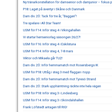
Ny tränarkonstellation för damsenior och damjunior – fokus p
P18: Laget på äventyr i Skåne och Danmark
Dam div. 2Ö: Tack för tre år, "Baggen"!
Tre spelare i All Star Team!
USM för F14: Inför steg 4 i Vikingahallen
Vi startar herrseniorlag säsongen 26/27!
USM för F16: Inför steg 4 i Eskilstuna
USM för P14: Inför steg 4, 7-8 mars
Viktor och Mikaela går TU2!
Dam div. 2Ö: Inför hemmamatch mot Rosersbergs IK
USM för P18: Uttåg i steg 3 med flaggan i topp
Dam div. 2Ö: Inför hemmamatch mot Tyresö Strand
Dam div. 2Ö: Stark upphämtning räckte inte hela vägen
USM för P18: Inför steg 3 i Lindesberg
USM för F14: Inför steg 3 i Sköndalshallen
Frank Löfstedt antagen till RIG!