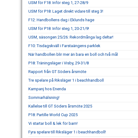
USM för F18: Inför steg 1, 27-28/9
USM för P18: Laget direkt vidare till steg 3!
F12: Handbollens dag i Eklunds hage
USM för P18: Inför steg 1, 20-21/9!
USM, säsongen 25/26: Rekordmånga lag deltar!
F10: Tisdagskväll i Farstaängens parklek
När handbollen blir mer än bara en boll och två mål
P18: Träningsläger i Visby, 29-31/8
Rapport från GT Söders årsmöte
Tre spelare på Riksläger 1 i beachhandboll
Kampanj hos Enenda
Sommarhälsning!
Kallelse till GT Söders årsmöte 2025
P18: Partille World Cup 2025
Vi startar boll & lek för barn!
Fyra spelare till Riksläger 1 i beachhandboll!