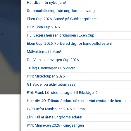
Handboll för nybörjare!
Sommarhälsning från ungdomsansvarig
Eken Cup 2026: Succé på Gubbängsfältet!
P11: Eken Cup 2026
HJ: Seger i herrseniorklassen i Eken Cup!
Eken Cup, 2026: Förbered dig för handbollsfesten!
Målvakterna i fokus!
DJ: Vinst i Järnvägen Cup 2026!
16 lag i Järnvägen Cup 2026!
P11: Mixedcupen 2026
GT Söder på aktivitetsmässa!
P16: Frank Löfstedt uttagen till Riksläger 2!
Herr div. 4Ö: Tränare/ledare sökes till vårt nystartade herrsenio
F/P8: Inför Minibollen 2026, 2-3 maj
Elin Hall är årets ungdomsledare!
P11: Minileken 2026 i Kungsängen