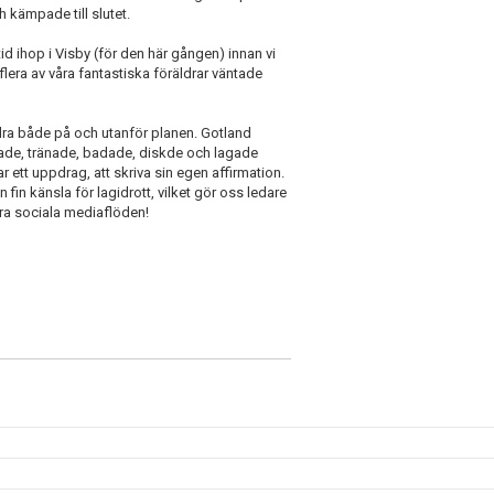
kämpade till slutet.
id ihop i Visby (för den här gången) innan vi
flera av våra fantastiska föräldrar väntade
andra både på och utanför planen. Gotland
ade, tränade, badade, diskde och lagade
ar ett uppdrag, att skriva sin egen affirmation.
en fin känsla för lagidrott, vilket gör oss ledare
våra sociala mediaflöden!