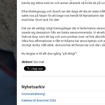
kände sig slitna med en och annan skavank så köde de på och 
Efter klistergnugg och dusch var det dags att äta en sista målt
satte oss på färjan för att bege oss hemåt till Nynäshamn där 
med bilar. Stort tack för det!
Det var ett väldigt roligt träningsläger där vi lärde känna var
visade sig dessutom från sin bästa sensommarsida. Vi skratt
frukost ihop som ett lag och som pricken över i:et fick alla kill
Vilka fina affirmationer vi fått in! Killarna har stora hjärtan och 
otroligt stolta. Håll utkik, de kommer att finnas här och där i 
Nu längtar vi till allt drar igång “på riktigt”!
Skribent:
Elin Hall
Nyhetsarkiv
Sommarhälsning!
Kallelse till årsmötet 2026