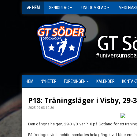
HEM
SENIORLAG
UNGDOMSLAG
MEDLEMS
GT S
#universumsbä
HEM
NYHETER
FÖRENINGEN
KALENDER
KONTAK
P18: Träningsläger i Visby, 29-
2025-09-03 10:36
Den gångna helgen, 29-31/8, var P18 på Gotland för ett tränin
På fredagen vid lunchtid samlades hela gänget vid färjeterminal