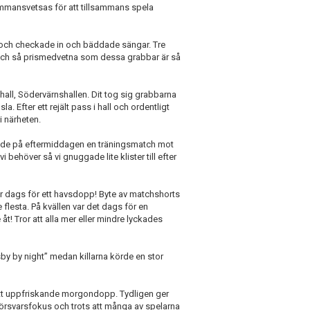
sammansvetsas för att tillsammans spela
e och checkade in och bäddade sängar. Tre
 och så prismedvetna som dessa grabbar är så
all, Södervärnshallen. Dit tog sig grabbarna
la. Efter ett rejält pass i hall och ordentligt
 i närheten.
ade på eftermiddagen en träningsmatch mot
i behöver så vi gnuggade lite klister till efter
ar dags för ett havsdopp! Byte av matchshorts
flesta. På kvällen var det dags för en
 Tror att alla mer eller mindre lyckades
y by night” medan killarna körde en stor
 ett uppfriskande morgondopp. Tydligen ger
örsvarsfokus och trots att många av spelarna