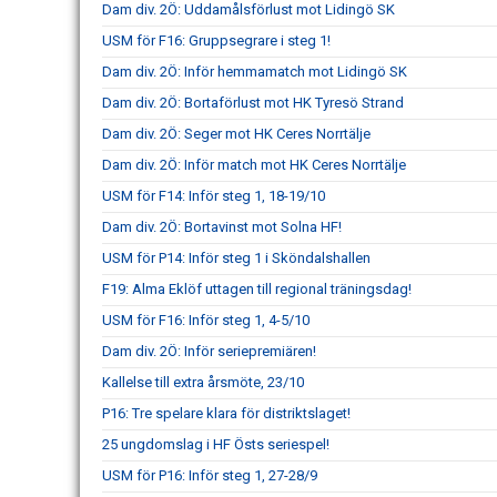
Dam div. 2Ö: Uddamålsförlust mot Lidingö SK
USM för F16: Gruppsegrare i steg 1!
Dam div. 2Ö: Inför hemmamatch mot Lidingö SK
Dam div. 2Ö: Bortaförlust mot HK Tyresö Strand
Dam div. 2Ö: Seger mot HK Ceres Norrtälje
Dam div. 2Ö: Inför match mot HK Ceres Norrtälje
USM för F14: Inför steg 1, 18-19/10
Dam div. 2Ö: Bortavinst mot Solna HF!
USM för P14: Inför steg 1 i Sköndalshallen
F19: Alma Eklöf uttagen till regional träningsdag!
USM för F16: Inför steg 1, 4-5/10
Dam div. 2Ö: Inför seriepremiären!
Kallelse till extra årsmöte, 23/10
P16: Tre spelare klara för distriktslaget!
25 ungdomslag i HF Östs seriespel!
USM för P16: Inför steg 1, 27-28/9