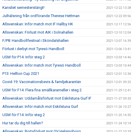
Kansliet semesterstängt!
2021-12-22 13:28
Julhälsning från ordförande Therese Hettman
2021-12-22 09:56
Allsvenskan: Inför match mot IF Hallby HK
2021-12-17 12:56
Allsvenskan: Förlust mot AIK i Solnahallen
2021-12-10 12:04
F/P8: Handbollfestival i Sköndalshallen
2021-12-07 16:39
Förlust i derbyt mot Tyresö Handboll
2021-12-06 13:41
USM för P14: Inför steg 2
2021-12-03 14:46
Allsvenskan: Inför match mot Tyresö Handboll
2021-12-03 10:44
P13: Hellton Cup 2021
2021-12-01 12:34
Covid-19: Vaccinationsbevis & familjekarantän
2021-12-01 09:25
USM för F14: Flera fina smällkarameller i steg 2
2021-11-29 12:41
Allsvenskan: Uddamålsförlust mot Eskilstuna Guif IF
2021-11-27 09:33
Allsvenskan: Inför match mot Eskilstuna Guif
2021-11-26 10:27
USM för F14: Inför steg 2
2021-11-25 14:35
Hur tar du dig till hallen?
2021-11-24 10:14
Allsvenskan: Bortaförlust mot OV Helsingborg
2021-11-22 10:33