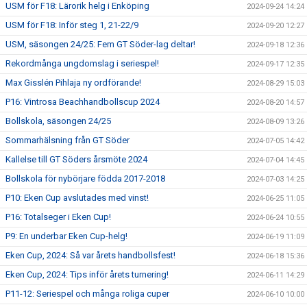
USM för F18: Lärorik helg i Enköping
2024-09-24 14:24
USM för F18: Inför steg 1, 21-22/9
2024-09-20 12:27
USM, säsongen 24/25: Fem GT Söder-lag deltar!
2024-09-18 12:36
Rekordmånga ungdomslag i seriespel!
2024-09-17 12:35
Max Gisslén Pihlaja ny ordförande!
2024-08-29 15:03
P16: Vintrosa Beachhandbollscup 2024
2024-08-20 14:57
Bollskola, säsongen 24/25
2024-08-09 13:26
Sommarhälsning från GT Söder
2024-07-05 14:42
Kallelse till GT Söders årsmöte 2024
2024-07-04 14:45
Bollskola för nybörjare födda 2017-2018
2024-07-03 14:25
P10: Eken Cup avslutades med vinst!
2024-06-25 11:05
P16: Totalseger i Eken Cup!
2024-06-24 10:55
P9: En underbar Eken Cup-helg!
2024-06-19 11:09
Eken Cup, 2024: Så var årets handbollsfest!
2024-06-18 15:36
Eken Cup, 2024: Tips inför årets turnering!
2024-06-11 14:29
P11-12: Seriespel och många roliga cuper
2024-06-10 10:00