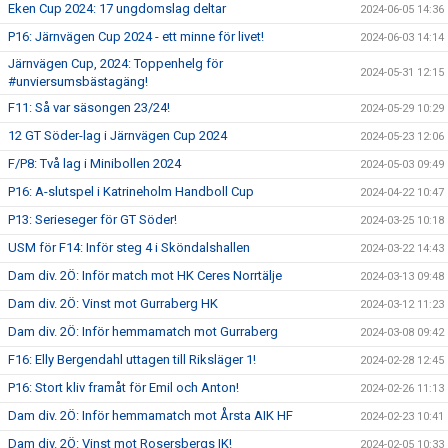
Eken Cup 2024: 17 ungdomslag deltar
2024-06-05 14:36
P16: Järnvägen Cup 2024 - ett minne för livet!
2024-06-03 14:14
Järnvägen Cup, 2024: Toppenhelg för
2024-05-31 12:15
#unviersumsbästagäng!
F11: Så var säsongen 23/24!
2024-05-29 10:29
12 GT Söder-lag i Järnvägen Cup 2024
2024-05-23 12:06
F/P8: Två lag i Minibollen 2024
2024-05-03 09:49
P16: A-slutspel i Katrineholm Handboll Cup
2024-04-22 10:47
P13: Serieseger för GT Söder!
2024-03-25 10:18
USM för F14: Inför steg 4 i Sköndalshallen
2024-03-22 14:43
Dam div. 2Ö: Inför match mot HK Ceres Norrtälje
2024-03-13 09:48
Dam div. 2Ö: Vinst mot Gurraberg HK
2024-03-12 11:23
Dam div. 2Ö: Inför hemmamatch mot Gurraberg
2024-03-08 09:42
F16: Elly Bergendahl uttagen till Riksläger 1!
2024-02-28 12:45
P16: Stort kliv framåt för Emil och Anton!
2024-02-26 11:13
Dam div. 2Ö: Inför hemmamatch mot Årsta AIK HF
2024-02-23 10:41
Dam div. 2Ö: Vinst mot Rosersbergs IK!
2024-02-05 10:33