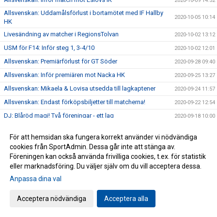
2020-10-09 14:52
Allsvenskan: Uddamålsförlust i bortamötet med IF Hallby
2020-10-05 10:14
HK
Livesändning av matcher i RegionsTolvan
2020-10-02 13:12
USM för F14: Inför steg 1, 3-4/10
2020-10-02 12:01
Allsvenskan: Premiärförlust för GT Söder
2020-09-28 09:40
Allsvenskan: Inför premiären mot Nacka HK
2020-09-25 13:27
Allsvenskan: Mikaela & Lovisa utsedda till lagkaptener
2020-09-24 11:57
Allsvenskan: Endast förköpsbiljetter till matcherna!
2020-09-22 12:54
DJ: Blåröd magi! Två föreningar - ett lag
2020-09-18 10:00
Allsvenskan: Bli VIP-medlem och få det lilla extra!
2020-09-17 09:34
För att hemsidan ska fungera korrekt använder vi nödvändiga
Allsvenskan: Köp säsongskort och säkra din plats!
2020-09-11 11:25
cookies från SportAdmin. Dessa går inte att stänga av.
Andrea Larsson - en av våra utbildade ledare
Föreningen kan också använda frivilliga cookies, t.ex. för statistik
2020-09-02 11:47
eller marknadsföring. Du väljer själv om du vill acceptera dessa.
Allsvenskan: Sara Noreen klar för GT Söder
2020-09-01 12:25
Anpassa dina val
Rapport från årsmötet 2020
2020-08-31 11:31
Allsvenskan: Thea Bergman i damtruppen
2020-08-28 11:46
Acceptera nödvändiga
Acceptera alla
Allsvenskan: Lägesrapport med Pato Johansson
2020-08-21 11:59