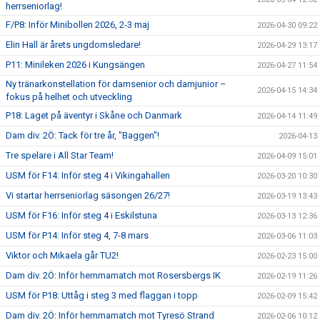
herrseniorlag!
F/P8: Inför Minibollen 2026, 2-3 maj
2026-04-30 09:22
Elin Hall är årets ungdomsledare!
2026-04-29 13:17
P11: Minileken 2026 i Kungsängen
2026-04-27 11:54
Ny tränarkonstellation för damsenior och damjunior –
2026-04-15 14:34
fokus på helhet och utveckling
P18: Laget på äventyr i Skåne och Danmark
2026-04-14 11:49
Dam div. 2Ö: Tack för tre år, "Baggen"!
2026-04-13
Tre spelare i All Star Team!
2026-04-09 15:01
USM för F14: Inför steg 4 i Vikingahallen
2026-03-20 10:30
Vi startar herrseniorlag säsongen 26/27!
2026-03-19 13:43
USM för F16: Inför steg 4 i Eskilstuna
2026-03-13 12:36
USM för P14: Inför steg 4, 7-8 mars
2026-03-06 11:03
Viktor och Mikaela går TU2!
2026-02-23 15:00
Dam div. 2Ö: Inför hemmamatch mot Rosersbergs IK
2026-02-19 11:26
USM för P18: Uttåg i steg 3 med flaggan i topp
2026-02-09 15:42
Dam div. 2Ö: Inför hemmamatch mot Tyresö Strand
2026-02-06 10:12