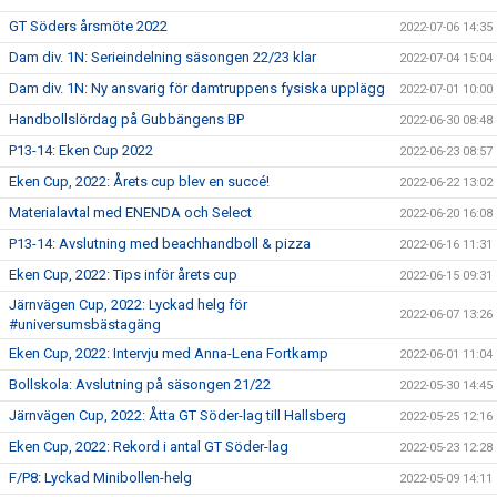
GT Söders årsmöte 2022
2022-07-06 14:35
Dam div. 1N: Serieindelning säsongen 22/23 klar
2022-07-04 15:04
Dam div. 1N: Ny ansvarig för damtruppens fysiska upplägg
2022-07-01 10:00
Handbollslördag på Gubbängens BP
2022-06-30 08:48
P13-14: Eken Cup 2022
2022-06-23 08:57
Eken Cup, 2022: Årets cup blev en succé!
2022-06-22 13:02
Materialavtal med ENENDA och Select
2022-06-20 16:08
P13-14: Avslutning med beachhandboll & pizza
2022-06-16 11:31
Eken Cup, 2022: Tips inför årets cup
2022-06-15 09:31
Järnvägen Cup, 2022: Lyckad helg för
2022-06-07 13:26
#universumsbästagäng
Eken Cup, 2022: Intervju med Anna-Lena Fortkamp
2022-06-01 11:04
Bollskola: Avslutning på säsongen 21/22
2022-05-30 14:45
Järnvägen Cup, 2022: Åtta GT Söder-lag till Hallsberg
2022-05-25 12:16
Eken Cup, 2022: Rekord i antal GT Söder-lag
2022-05-23 12:28
F/P8: Lyckad Minibollen-helg
2022-05-09 14:11