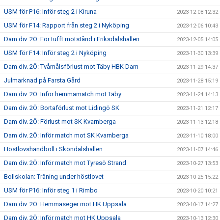
USM för P16: Inför steg 2 i Kiruna
2023-12-08 12:32
USM för F14: Rapport från steg 2 i Nyköping
2023-12-06 10:43
Dam div. 2Ö: För tufft motstånd i Eriksdalshallen
2023-12-05 14:05
USM för F14: Inför steg 2 i Nyköping
2023-11-30 13:39
Dam div. 2Ö: Tvåmålsförlust mot Täby HBK Dam
2023-11-29 14:37
Julmarknad på Farsta Gård
2023-11-28 15:19
Dam div. 2Ö: Inför hemmamatch mot Täby
2023-11-24 14:13
Dam div. 2Ö: Bortaförlust mot Lidingö SK
2023-11-21 12:17
Dam div. 2Ö: Förlust mot SK Kvarnberga
2023-11-13 12:18
Dam div. 2Ö: Inför match mot SK Kvarnberga
2023-11-10 18:00
Höstlovshandboll i Sköndalshallen
2023-11-07 14:46
Dam div. 2Ö: Inför match mot Tyresö Strand
2023-10-27 13:53
Bollskolan: Träning under höstlovet
2023-10-25 15:22
USM för P16: Inför steg 1 i Rimbo
2023-10-20 10:21
Dam div. 2Ö: Hemmaseger mot HK Uppsala
2023-10-17 14:27
Dam div. 2Ö: Inför match mot HK Uppsala
2023-10-13 12:30