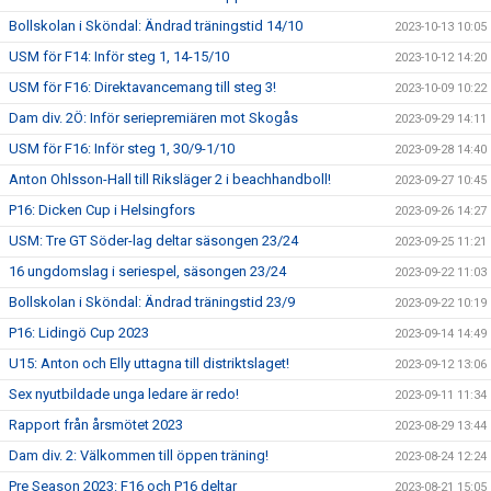
Bollskolan i Sköndal: Ändrad träningstid 14/10
2023-10-13 10:05
USM för F14: Inför steg 1, 14-15/10
2023-10-12 14:20
USM för F16: Direktavancemang till steg 3!
2023-10-09 10:22
Dam div. 2Ö: Inför seriepremiären mot Skogås
2023-09-29 14:11
USM för F16: Inför steg 1, 30/9-1/10
2023-09-28 14:40
Anton Ohlsson-Hall till Riksläger 2 i beachhandboll!
2023-09-27 10:45
P16: Dicken Cup i Helsingfors
2023-09-26 14:27
USM: Tre GT Söder-lag deltar säsongen 23/24
2023-09-25 11:21
16 ungdomslag i seriespel, säsongen 23/24
2023-09-22 11:03
Bollskolan i Sköndal: Ändrad träningstid 23/9
2023-09-22 10:19
P16: Lidingö Cup 2023
2023-09-14 14:49
U15: Anton och Elly uttagna till distriktslaget!
2023-09-12 13:06
Sex nyutbildade unga ledare är redo!
2023-09-11 11:34
Rapport från årsmötet 2023
2023-08-29 13:44
Dam div. 2: Välkommen till öppen träning!
2023-08-24 12:24
Pre Season 2023: F16 och P16 deltar
2023-08-21 15:05