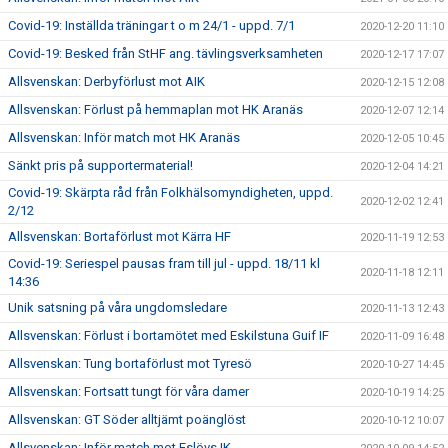
Covid-19: Inställda träningar t o m 24/1 - uppd. 7/1
2020-12-20 11:10
Covid-19: Besked från StHF ang. tävlingsverksamheten
2020-12-17 17:07
Allsvenskan: Derbyförlust mot AIK
2020-12-15 12:08
Allsvenskan: Förlust på hemmaplan mot HK Aranäs
2020-12-07 12:14
Allsvenskan: Inför match mot HK Aranäs
2020-12-05 10:45
Sänkt pris på supportermaterial!
2020-12-04 14:21
Covid-19: Skärpta råd från Folkhälsomyndigheten, uppd.
2020-12-02 12:41
2/12
Allsvenskan: Bortaförlust mot Kärra HF
2020-11-19 12:53
Covid-19: Seriespel pausas fram till jul - uppd. 18/11 kl
2020-11-18 12:11
14:36
Unik satsning på våra ungdomsledare
2020-11-13 12:43
Allsvenskan: Förlust i bortamötet med Eskilstuna Guif IF
2020-11-09 16:48
Allsvenskan: Tung bortaförlust mot Tyresö
2020-10-27 14:45
Allsvenskan: Fortsatt tungt för våra damer
2020-10-19 14:25
Allsvenskan: GT Söder alltjämt poänglöst
2020-10-12 10:07
Allsvenskan: Inför match mot Eslövs IK