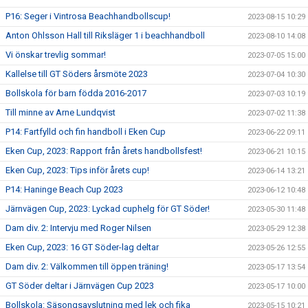
P16: Seger i Vintrosa Beachhandbollscup!
2023-08-15 10:29
Anton Ohlsson Hall till Riksläger 1 i beachhandboll
2023-08-10 14:08
Vi önskar trevlig sommar!
2023-07-05 15:00
Kallelse till GT Söders årsmöte 2023
2023-07-04 10:30
Bollskola för barn födda 2016-2017
2023-07-03 10:19
Till minne av Arne Lundqvist
2023-07-02 11:38
P14: Fartfylld och fin handboll i Eken Cup
2023-06-22 09:11
Eken Cup, 2023: Rapport från årets handbollsfest!
2023-06-21 10:15
Eken Cup, 2023: Tips inför årets cup!
2023-06-14 13:21
P14: Haninge Beach Cup 2023
2023-06-12 10:48
Järnvägen Cup, 2023: Lyckad cuphelg för GT Söder!
2023-05-30 11:48
Dam div. 2: Intervju med Roger Nilsen
2023-05-29 12:38
Eken Cup, 2023: 16 GT Söder-lag deltar
2023-05-26 12:55
Dam div. 2: Välkommen till öppen träning!
2023-05-17 13:54
GT Söder deltar i Järnvägen Cup 2023
2023-05-17 10:00
Bollskola: Säsongsavslutning med lek och fika
2023-05-15 10:21