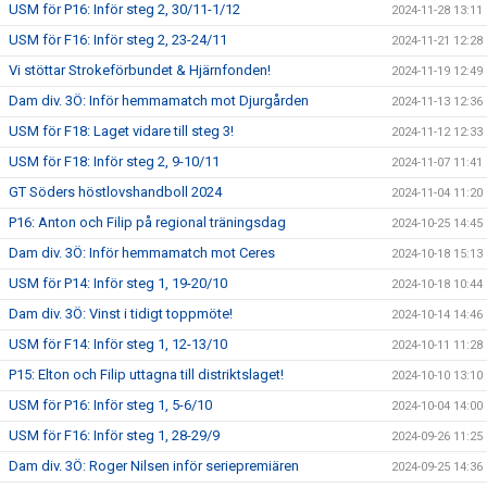
USM för P16: Inför steg 2, 30/11-1/12
2024-11-28 13:11
USM för F16: Inför steg 2, 23-24/11
2024-11-21 12:28
Vi stöttar Strokeförbundet & Hjärnfonden!
2024-11-19 12:49
Dam div. 3Ö: Inför hemmamatch mot Djurgården
2024-11-13 12:36
USM för F18: Laget vidare till steg 3!
2024-11-12 12:33
USM för F18: Inför steg 2, 9-10/11
2024-11-07 11:41
GT Söders höstlovshandboll 2024
2024-11-04 11:20
P16: Anton och Filip på regional träningsdag
2024-10-25 14:45
Dam div. 3Ö: Inför hemmamatch mot Ceres
2024-10-18 15:13
USM för P14: Inför steg 1, 19-20/10
2024-10-18 10:44
Dam div. 3Ö: Vinst i tidigt toppmöte!
2024-10-14 14:46
USM för F14: Inför steg 1, 12-13/10
2024-10-11 11:28
P15: Elton och Filip uttagna till distriktslaget!
2024-10-10 13:10
USM för P16: Inför steg 1, 5-6/10
2024-10-04 14:00
USM för F16: Inför steg 1, 28-29/9
2024-09-26 11:25
Dam div. 3Ö: Roger Nilsen inför seriepremiären
2024-09-25 14:36