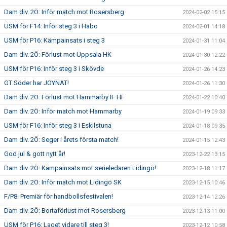
Dam div. 2Ö: Inför match mot Rosersberg
2024-02-02 15:15
USM för F14: Inför steg 3 i Habo
2024-02-01 14:18
USM för P16: Kämpainsats i steg 3
2024-01-31 11:04
Dam div. 2Ö: Förlust mot Uppsala HK
2024-01-30 12:22
USM för P16: Inför steg 3 i Skövde
2024-01-26 14:23
GT Söder har JOYNAT!
2024-01-26 11:30
Dam div. 2Ö: Förlust mot Hammarby IF HF
2024-01-22 10:40
Dam div. 2Ö: Inför match mot Hammarby
2024-01-19 09:33
USM för F16: Inför steg 3 i Eskilstuna
2024-01-18 09:35
Dam div. 2Ö: Seger i årets första match!
2024-01-15 12:43
God jul & gott nytt år!
2023-12-22 13:15
Dam div. 2Ö: Kämpainsats mot serieledaren Lidingö!
2023-12-18 11:17
Dam div. 2Ö: Inför match mot Lidingö SK
2023-12-15 10:46
F/P8: Premiär för handbollsfestivalen!
2023-12-14 12:26
Dam div. 2Ö: Bortaförlust mot Rosersberg
2023-12-13 11:00
USM för P16: Laget vidare till steg 3!
2023-12-12 10:58