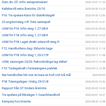
Dam div. 2Ö: Inför seriepremiären!
2025-10-01 11:23
Kallelse till extra årsmöte, 23/10
2025-09-30 15:23
P16: Tre spelare klara för distriktslaget!
2025-09-30 12:06
25 ungdomslag i HF Östs seriespel!
2025-09-29 14:31
USM för P16: Inför steg 1, 27-28/9
2025-09-26 09:56
USM för F18: Inför steg 1, 27-28/9
2025-09-25 14:22
USM för P18: Laget direkt vidare till steg 3!
2025-09-24 14:02
F12: Handbollens dag i Eklunds hage
2025-09-22 11:14
USM för P18: Inför steg 1, 20-21/9!
2025-09-17 11:48
USM, säsongen 25/26: Rekordmånga lag deltar!
2025-09-15 15:38
F10: Tisdagskväll i Farstaängens parklek
2025-09-12 12:38
När handbollen blir mer än bara en boll och två mål
2025-09-09
P18: Träningsläger i Visby, 29-31/8
2025-09-03 10:36
Rapport från GT Söders årsmöte
2025-09-02 14:49
Tre spelare på Riksläger 1 i beachhandboll
2025-09-01 10:27
Kampanj hos Enenda
2025-08-20 12:38