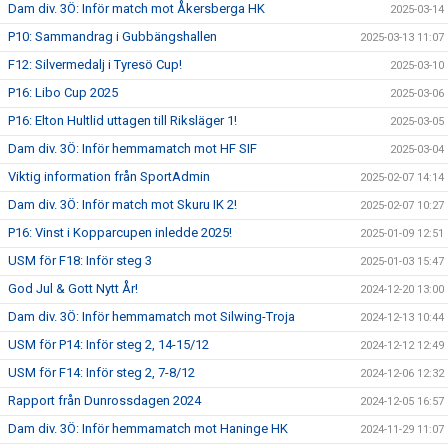
Dam div. 3Ö: Inför match mot Åkersberga HK
2025-03-14
P10: Sammandrag i Gubbängshallen
2025-03-13 11:07
F12: Silvermedalj i Tyresö Cup!
2025-03-10
P16: Libo Cup 2025
2025-03-06
P16: Elton Hultlid uttagen till Riksläger 1!
2025-03-05
Dam div. 3Ö: Inför hemmamatch mot HF SIF
2025-03-04
Viktig information från SportAdmin
2025-02-07 14:14
Dam div. 3Ö: Inför match mot Skuru IK 2!
2025-02-07 10:27
P16: Vinst i Kopparcupen inledde 2025!
2025-01-09 12:51
USM för F18: Inför steg 3
2025-01-03 15:47
God Jul & Gott Nytt År!
2024-12-20 13:00
Dam div. 3Ö: Inför hemmamatch mot Silwing-Troja
2024-12-13 10:44
USM för P14: Inför steg 2, 14-15/12
2024-12-12 12:49
USM för F14: Inför steg 2, 7-8/12
2024-12-06 12:32
Rapport från Dunrossdagen 2024
2024-12-05 16:57
Dam div. 3Ö: Inför hemmamatch mot Haninge HK
2024-11-29 11:07