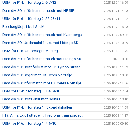
USM för P14: Inför steg 2, 6-7/12
2025-12-04 16:09
Dam div. 2Ö: Inför hemmamatch mot HF SIF
2025-11-21 14:43
USM för P16: Inför steg 2, 22-23/11
2025-11-21 11:42
Rörelseglädje i boll & lek!
2025-11-20 13:43
Dam div. 2Ö: Inför hemmamatch mot Kvarnberga
2025-11-07 09:52
Dam div. 2Ö: Uddamålsförlust mot Lidingö SK
2025-11-04 10:59
USM för F16: Gruppsegrare i steg 1!
2025-11-03 11:25
Dam div. 2Ö: Inför hemmamatch mot Lidingö SK
2025-10-30
Dam div. 2Ö: Bortaförlust mot HK Tyresö Strand
2025-10-29 11:59
Dam div. 2Ö: Seger mot HK Ceres Norrtälje
2025-10-20 13:30
Dam div. 2Ö: Inför match mot HK Ceres Norrtälje
2025-10-17 14:56
USM för F14: Inför steg 1, 18-19/10
2025-10-16 17:34
Dam div. 2Ö: Bortavinst mot Solna HF!
2025-10-13 13:10
USM för P14: Inför steg 1 i Sköndalshallen
2025-10-10 11:09
F19: Alma Eklöf uttagen till regional träningsdag!
2025-10-09 11:17
USM för F16: Inför steg 1, 4-5/10
2025-10-02 09:30