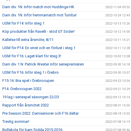
Dam div. 1N: Inför match mot Huddinge HK
2022-11-04 09:55
Dam div. 1N: Inför hemmamatch mot Tumba!
2022-10-24 12:49
USM för F14: Inför steg 1
2022-10-13 15:26
Köp produkter från Ravelli - stöd GT Söder!
2022-10-12 14:00
Kallelse till extra årsmöte, 8/11
2022-10-11 14:21
USM för P14: En vinst och en förlust i steg 1
2022-10-11 12:28
USM för F16: Laget klart för steg 3!
2022-10-03 12:08
Dam div. 1 N: Patrick Wester inför seriepremiären
2022-09-30 14:18
USM för F16: Inför steg 1 i Örebro
2022-09-30 10:07
F15-16: Bra spel i Örebrocupen
2022-09-23 10:04
P14: Örebrocupen 2022
2022-09-21 10:29
19 lag i seriespel säsongen 22/23
2022-09-12 14:14
Rapport från årsmötet 2022
2022-08-31 14:50
Pre Season 2022: Damseniorer och F16 deltar
2022-08-18 13:02
Trevlig sommar!
2022-07-08 14:19
Bollskola för barn födda 2015-2016
2022-07-08 09:46