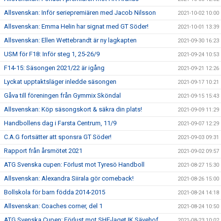
Allsvenskan: Inför seriepremiären med Jacob Nilsson
2021-10-02 10:00
Allsvenskan: Emma Helin har signat med GT Söder!
2021-10-01 13:39
Allsvenskan: Ellen Wettebrandt är ny lagkapten
2021-09-30 16:23
USM för F18: Inför steg 1, 25-26/9
2021-09-24 10:53
F14-15: Säsongen 2021/22 är igång
2021-09-21 12:26
Lyckat upptaktsläger inledde säsongen
2021-09-17 10:21
Gåva till föreningen från Gymmix Sköndal
2021-09-15 15:43
Allsvenskan: Köp säsongskort & säkra din plats!
2021-09-09 11:29
Handbollens dag i Farsta Centrum, 11/9
2021-09-07 12:29
C.A.G fortsätter att sponsra GT Söder!
2021-09-03 09:31
Rapport från årsmötet 2021
2021-09-02 09:57
ATG Svenska cupen: Förlust mot Tyresö Handboll
2021-08-27 15:30
Allsvenskan: Alexandra Siirala gör comeback!
2021-08-26 15:00
Bollskola för barn födda 2014-2015
2021-08-24 14:18
Allsvenskan: Coaches corner, del 1
2021-08-24 10:50
ATG Svenska Cupen: Förlust mot SHE-laget IK Sävehof
2021-08-23 10:02