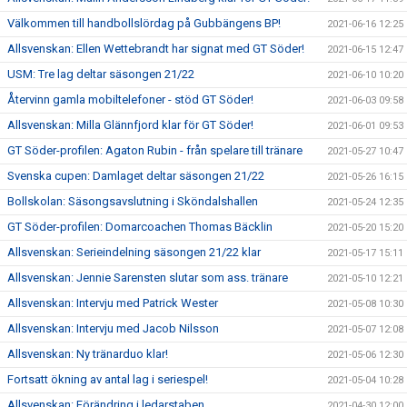
Välkommen till handbollslördag på Gubbängens BP!
2021-06-16 12:25
Allsvenskan: Ellen Wettebrandt har signat med GT Söder!
2021-06-15 12:47
USM: Tre lag deltar säsongen 21/22
2021-06-10 10:20
Återvinn gamla mobiltelefoner - stöd GT Söder!
2021-06-03 09:58
Allsvenskan: Milla Glännfjord klar för GT Söder!
2021-06-01 09:53
GT Söder-profilen: Agaton Rubin - från spelare till tränare
2021-05-27 10:47
Svenska cupen: Damlaget deltar säsongen 21/22
2021-05-26 16:15
Bollskolan: Säsongsavslutning i Sköndalshallen
2021-05-24 12:35
GT Söder-profilen: Domarcoachen Thomas Bäcklin
2021-05-20 15:20
Allsvenskan: Serieindelning säsongen 21/22 klar
2021-05-17 15:11
Allsvenskan: Jennie Sarensten slutar som ass. tränare
2021-05-10 12:21
Allsvenskan: Intervju med Patrick Wester
2021-05-08 10:30
Allsvenskan: Intervju med Jacob Nilsson
2021-05-07 12:08
Allsvenskan: Ny tränarduo klar!
2021-05-06 12:30
Fortsatt ökning av antal lag i seriespel!
2021-05-04 10:28
Allsvenskan: Förändring i ledarstaben
2021-04-30 12:00