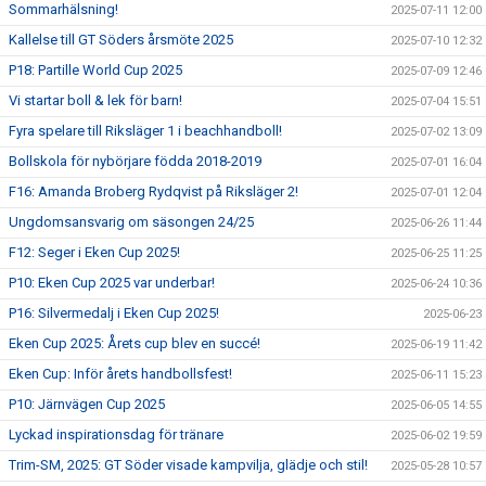
Sommarhälsning!
2025-07-11 12:00
Kallelse till GT Söders årsmöte 2025
2025-07-10 12:32
P18: Partille World Cup 2025
2025-07-09 12:46
Vi startar boll & lek för barn!
2025-07-04 15:51
Fyra spelare till Riksläger 1 i beachhandboll!
2025-07-02 13:09
Bollskola för nybörjare födda 2018-2019
2025-07-01 16:04
F16: Amanda Broberg Rydqvist på Riksläger 2!
2025-07-01 12:04
Ungdomsansvarig om säsongen 24/25
2025-06-26 11:44
F12: Seger i Eken Cup 2025!
2025-06-25 11:25
P10: Eken Cup 2025 var underbar!
2025-06-24 10:36
P16: Silvermedalj i Eken Cup 2025!
2025-06-23
Eken Cup 2025: Årets cup blev en succé!
2025-06-19 11:42
Eken Cup: Inför årets handbollsfest!
2025-06-11 15:23
P10: Järnvägen Cup 2025
2025-06-05 14:55
Lyckad inspirationsdag för tränare
2025-06-02 19:59
Trim-SM, 2025: GT Söder visade kampvilja, glädje och stil!
2025-05-28 10:57