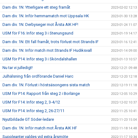
Dam div. 1N: Ytterligare ett steg framåt
2023-02-02 12:13
Dam div. 1N: Inför hemmamatch mot Uppsala HK
2023-01-30 13:28
Dam div. 1N: Derbyseger mot Årsta AIK HF!
2023-01-24 11:07
USM för F16: Inför steg 3 i Stenungsund
2023-01-19 14:17
Dam div. 1N: Ett fall framåt, trots förlust mot Strands IF
2023-01-16 12:41
Dam div. 1N: Inför match mot Strands IF Hudiksvall
2023-01-14 09:00
USM för P14: Inför steg 3 i Sköndalshallen
2023-01-13 10:57
Nu tar vi julledigt!
2022-12-21 09:48
Julhälsning från ordförande Daniel Harc
2022-12-20 12:18
Dam div. 1N: Förlust i höstsäsongens sista match
2022-12-19 11:18
USM för P14: Rapport från steg 2 i Borlänge
2022-12-05 10:29
USM för F14: Inför steg 2, 3-4/12
2022-12-02 10:37
USM för P14: Inför steg 2, 26-27/11
2022-11-25 10:41
Nyutbildade GT Söder-ledare
2022-11-23 15:04
Dam div. 1N: Inför match mot Årsta AIK HF
2022-11-18 14:48
Suppleanter valdes vid extra årsmöte
2022-11-17 10:34