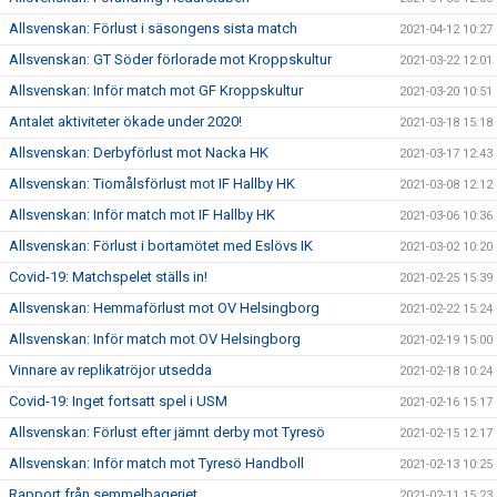
Allsvenskan: Förlust i säsongens sista match
2021-04-12 10:27
Allsvenskan: GT Söder förlorade mot Kroppskultur
2021-03-22 12:01
Allsvenskan: Inför match mot GF Kroppskultur
2021-03-20 10:51
Antalet aktiviteter ökade under 2020!
2021-03-18 15:18
Allsvenskan: Derbyförlust mot Nacka HK
2021-03-17 12:43
Allsvenskan: Tiomålsförlust mot IF Hallby HK
2021-03-08 12:12
Allsvenskan: Inför match mot IF Hallby HK
2021-03-06 10:36
Allsvenskan: Förlust i bortamötet med Eslövs IK
2021-03-02 10:20
Covid-19: Matchspelet ställs in!
2021-02-25 15:39
Allsvenskan: Hemmaförlust mot OV Helsingborg
2021-02-22 15:24
Allsvenskan: Inför match mot OV Helsingborg
2021-02-19 15:00
Vinnare av replikatröjor utsedda
2021-02-18 10:24
Covid-19: Inget fortsatt spel i USM
2021-02-16 15:17
Allsvenskan: Förlust efter jämnt derby mot Tyresö
2021-02-15 12:17
Allsvenskan: Inför match mot Tyresö Handboll
2021-02-13 10:25
Rapport från semmelbageriet
2021-02-11 15:23