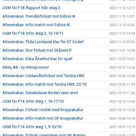
USM för F18: Rapport från steg 2
2021-11-16 14:17
Allsvenskan: Tremålsförlust mot Eslövs IK
2021-11-15 12:21
Allsvenskan: Inför match mot Eslövs IK
2021-11-13 10:45
USM för F18: Inför steg 2, 13-14/11
2021-11-12 14:39
Allsvenskan: Tilda Lundqvist klar för GT Söder!
2021-11-10 09:35
Allsvenskan: Stor förlust mot Skånela IF
2021-11-01 10:30
Allsvenskan: Erika Åkerlind klar för spel!
2021-10-29 10:57
Minty AB - ny minisponsor!
2021-10-27 14:26
Allsvenskan: Uddamålsförlust mot Tumba HBK
2021-10-26 14:06
Allsvenskan: Inför match mot Tumba HBK, 22/10
2021-10-22 11:53
Allsvenskan: Serieledaren Boden vann stort
2021-10-19 11:56
USM för P14: Inför steg 1, 16-17/10
2021-10-15 10:00
Allsvenskan: Förlust i mötet med Kroppskultur
2021-10-14 10:23
Allsvenskan: Inför match mot GF Kroppskultur
2021-10-08 14:18
USM för F14: Inför steg 1, 9-10/10
2021-10-07 12:19
Allsvenskan: Förlust i premiären mot HK Aranäs
2021-10-05 12:32