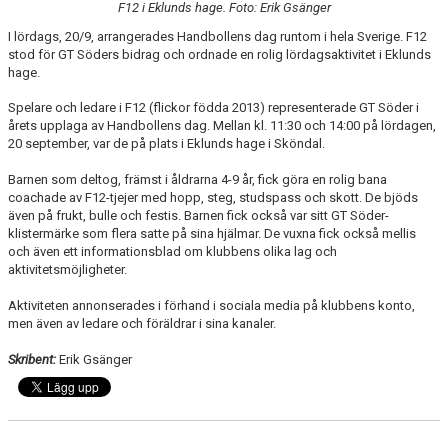
F12 i Eklunds hage. Foto: Erik Gsänger
MATCHER
I lördags, 20/9, arrangerades Handbollens dag runtom i hela Sverige. F12
stod för GT Söders bidrag och ordnade en rolig lördagsaktivitet i Eklunds
EKEN CUP
hage.
Spelare och ledare i F12 (flickor födda 2013) representerade GT Söder i
årets upplaga av Handbollens dag. Mellan kl. 11:30 och 14:00 på lördagen,
20 september, var de på plats i Eklunds hage i Sköndal.
Barnen som deltog, främst i åldrarna 4-9 år, fick göra en rolig bana
coachade av F12-tjejer med hopp, steg, studspass och skott. De bjöds
även på frukt, bulle och festis. Barnen fick också var sitt GT Söder-
klistermärke som flera satte på sina hjälmar. De vuxna fick också mellis
och även ett informationsblad om klubbens olika lag och
aktivitetsmöjligheter.
Aktiviteten annonserades i förhand i sociala media på klubbens konto,
men även av ledare och föräldrar i sina kanaler.
Skribent:
Erik Gsänger