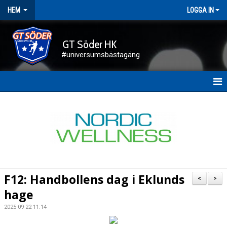
HEM
LOGGA IN
GT Söder HK
#universumsbästagäng
HEM
NYHETER
FÖRENINGEN
KALENDER
F12: Handbollens dag i Eklunds
<
>
KONTAKT
hage
2025-09-22 11:14
DOKUMENT