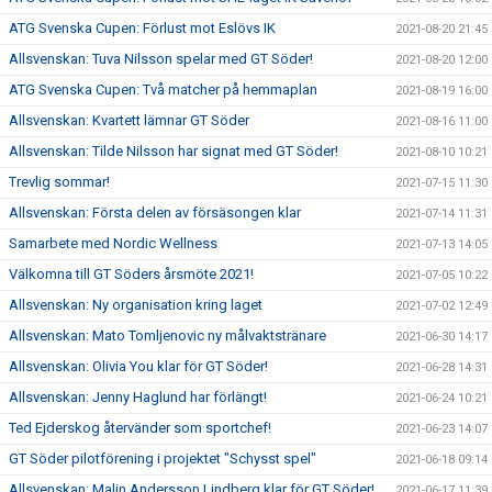
ATG Svenska Cupen: Förlust mot Eslövs IK
2021-08-20 21:45
Allsvenskan: Tuva Nilsson spelar med GT Söder!
2021-08-20 12:00
ATG Svenska Cupen: Två matcher på hemmaplan
2021-08-19 16:00
Allsvenskan: Kvartett lämnar GT Söder
2021-08-16 11:00
Allsvenskan: Tilde Nilsson har signat med GT Söder!
2021-08-10 10:21
Trevlig sommar!
2021-07-15 11:30
Allsvenskan: Första delen av försäsongen klar
2021-07-14 11:31
Samarbete med Nordic Wellness
2021-07-13 14:05
Välkomna till GT Söders årsmöte 2021!
2021-07-05 10:22
Allsvenskan: Ny organisation kring laget
2021-07-02 12:49
Allsvenskan: Mato Tomljenovic ny målvaktstränare
2021-06-30 14:17
Allsvenskan: Olivia You klar för GT Söder!
2021-06-28 14:31
Allsvenskan: Jenny Haglund har förlängt!
2021-06-24 10:21
Ted Ejderskog återvänder som sportchef!
2021-06-23 14:07
GT Söder pilotförening i projektet "Schysst spel"
2021-06-18 09:14
Allsvenskan: Malin Andersson Lindberg klar för GT Söder!
2021-06-17 11:39