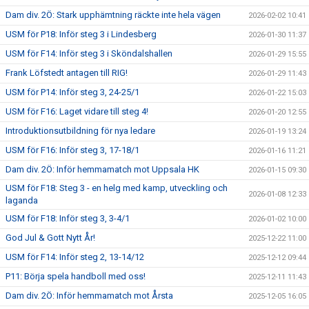
Dam div. 2Ö: Stark upphämtning räckte inte hela vägen
2026-02-02 10:41
USM för P18: Inför steg 3 i Lindesberg
2026-01-30 11:37
USM för F14: Inför steg 3 i Sköndalshallen
2026-01-29 15:55
Frank Löfstedt antagen till RIG!
2026-01-29 11:43
USM för P14: Inför steg 3, 24-25/1
2026-01-22 15:03
USM för F16: Laget vidare till steg 4!
2026-01-20 12:55
Introduktionsutbildning för nya ledare
2026-01-19 13:24
USM för F16: Inför steg 3, 17-18/1
2026-01-16 11:21
Dam div. 2Ö: Inför hemmamatch mot Uppsala HK
2026-01-15 09:30
USM för F18: Steg 3 - en helg med kamp, utveckling och
2026-01-08 12:33
laganda
USM för F18: Inför steg 3, 3-4/1
2026-01-02 10:00
God Jul & Gott Nytt År!
2025-12-22 11:00
USM för F14: Inför steg 2, 13-14/12
2025-12-12 09:44
P11: Börja spela handboll med oss!
2025-12-11 11:43
Dam div. 2Ö: Inför hemmamatch mot Årsta
2025-12-05 16:05