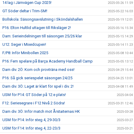
14 lag i Järnvägen Cup 2025!
2025-05-26 11:59
GT Söder deltar i Trim-SM!
2025-05-22 16:03
Bollskola: Säsongsavslutning i Sköndalshallen
2025-05-19 12:01
P16: Elton Hultlid uttagen till Riksläger 2!
2025-05-16 15:34
Dam: Serieindelningen till säsongen 25/26 klar
2025-05-15 14:29
U12: Seger i Mixedcupen!
2025-05-14 11:23
F/P8: Inför Minibollen 2025
2025-05-08 10:44
P16: Fem spelare på Barça Academy Handball Camp
2025-05-05 13:12
Dam div. 2Ö: Kom och provträna med oss!
2025-04-29 15:44
P16: Så gick seriespelet säsongen 24/25
2025-04-25 13:01
Dam div. 3Ö: Laget är klart för spel i div. 2!
2025-04-08 11:49
USM för P14: GT Söder på 12:e plats!
2025-04-04
F12: Seriesegrare i F12 Nivå 2 Södra!
2025-03-31 12:46
Dam div. 3Ö: Inför match mot Årstaiternas HK
2025-03-28
USM för P14: Inför steg 4, 29-30/3
2025-03-27
USM för F14: Inför steg 4, 22-23/3
2025-03-21