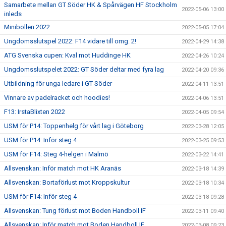
Samarbete mellan GT Söder HK & Spårvägen HF Stockholm
2022-05-06 13:00
inleds
Minibollen 2022
2022-05-05 17:04
Ungdomsslutspel 2022: F14 vidare till omg. 2!
2022-04-29 14:38
ATG Svenska cupen: Kval mot Huddinge HK
2022-04-26 10:24
Ungdomsslutspelet 2022: GT Söder deltar med fyra lag
2022-04-20 09:36
Utbildning för unga ledare i GT Söder
2022-04-11 13:51
Vinnare av padelracket och hoodies!
2022-04-06 13:51
F13: IrstaBlixten 2022
2022-04-05 09:54
USM för P14: Toppenhelg för vårt lag i Göteborg
2022-03-28 12:05
USM för P14: Inför steg 4
2022-03-25 09:53
USM för F14: Steg 4-helgen i Malmö
2022-03-22 14:41
Allsvenskan: Inför match mot HK Aranäs
2022-03-18 14:39
Allsvenskan: Bortaförlust mot Kroppskultur
2022-03-18 10:34
USM för F14: Inför steg 4
2022-03-18 09:28
Allsvenskan: Tung förlust mot Boden Handboll IF
2022-03-11 09:40
Allsvenskan: Inför match mot Boden Handboll IF
2022-03-08 09:23