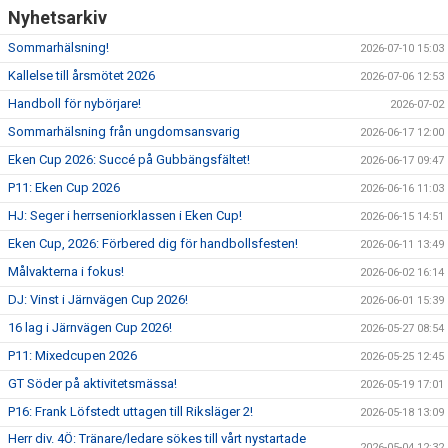
Nyhetsarkiv
Sommarhälsning!
2026-07-10 15:03
Kallelse till årsmötet 2026
2026-07-06 12:53
Handboll för nybörjare!
2026-07-02
Sommarhälsning från ungdomsansvarig
2026-06-17 12:00
Eken Cup 2026: Succé på Gubbängsfältet!
2026-06-17 09:47
P11: Eken Cup 2026
2026-06-16 11:03
HJ: Seger i herrseniorklassen i Eken Cup!
2026-06-15 14:51
Eken Cup, 2026: Förbered dig för handbollsfesten!
2026-06-11 13:49
Målvakterna i fokus!
2026-06-02 16:14
DJ: Vinst i Järnvägen Cup 2026!
2026-06-01 15:39
16 lag i Järnvägen Cup 2026!
2026-05-27 08:54
P11: Mixedcupen 2026
2026-05-25 12:45
GT Söder på aktivitetsmässa!
2026-05-19 17:01
P16: Frank Löfstedt uttagen till Riksläger 2!
2026-05-18 13:09
Herr div. 4Ö: Tränare/ledare sökes till vårt nystartade
2026-05-04 12:32