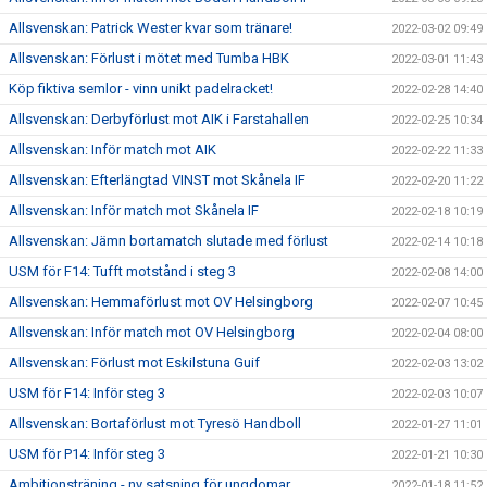
Allsvenskan: Patrick Wester kvar som tränare!
2022-03-02 09:49
Allsvenskan: Förlust i mötet med Tumba HBK
2022-03-01 11:43
Köp fiktiva semlor - vinn unikt padelracket!
2022-02-28 14:40
Allsvenskan: Derbyförlust mot AIK i Farstahallen
2022-02-25 10:34
Allsvenskan: Inför match mot AIK
2022-02-22 11:33
Allsvenskan: Efterlängtad VINST mot Skånela IF
2022-02-20 11:22
Allsvenskan: Inför match mot Skånela IF
2022-02-18 10:19
Allsvenskan: Jämn bortamatch slutade med förlust
2022-02-14 10:18
USM för F14: Tufft motstånd i steg 3
2022-02-08 14:00
Allsvenskan: Hemmaförlust mot OV Helsingborg
2022-02-07 10:45
Allsvenskan: Inför match mot OV Helsingborg
2022-02-04 08:00
Allsvenskan: Förlust mot Eskilstuna Guif
2022-02-03 13:02
USM för F14: Inför steg 3
2022-02-03 10:07
Allsvenskan: Bortaförlust mot Tyresö Handboll
2022-01-27 11:01
USM för P14: Inför steg 3
2022-01-21 10:30
Ambitionsträning - ny satsning för ungdomar
2022-01-18 11:52