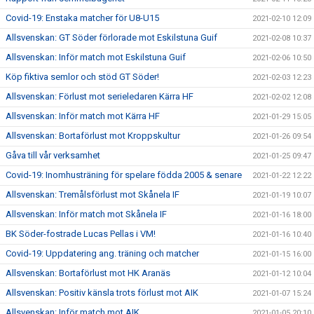
Covid-19: Enstaka matcher för U8-U15
2021-02-10 12:09
Allsvenskan: GT Söder förlorade mot Eskilstuna Guif
2021-02-08 10:37
Allsvenskan: Inför match mot Eskilstuna Guif
2021-02-06 10:50
Köp fiktiva semlor och stöd GT Söder!
2021-02-03 12:23
Allsvenskan: Förlust mot serieledaren Kärra HF
2021-02-02 12:08
Allsvenskan: Inför match mot Kärra HF
2021-01-29 15:05
Allsvenskan: Bortaförlust mot Kroppskultur
2021-01-26 09:54
Gåva till vår verksamhet
2021-01-25 09:47
Covid-19: Inomhusträning för spelare födda 2005 & senare
2021-01-22 12:22
Allsvenskan: Tremålsförlust mot Skånela IF
2021-01-19 10:07
Allsvenskan: Inför match mot Skånela IF
2021-01-16 18:00
BK Söder-fostrade Lucas Pellas i VM!
2021-01-16 10:40
Covid-19: Uppdatering ang. träning och matcher
2021-01-15 16:00
Allsvenskan: Bortaförlust mot HK Aranäs
2021-01-12 10:04
Allsvenskan: Positiv känsla trots förlust mot AIK
2021-01-07 15:24
Allsvenskan: Inför match mot AIK
2021-01-05 20:10