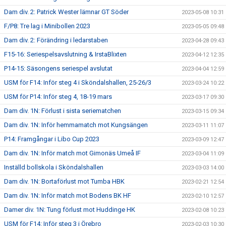
Dam div. 2: Patrick Wester lämnar GT Söder
2023-05-08 10:31
F/P8: Tre lag i Minibollen 2023
2023-05-05 09:48
Dam div. 2: Förändring i ledarstaben
2023-04-28 09:43
F15-16: Seriespelsavslutning & IrstaBlixten
2023-04-12 12:35
P14-15: Säsongens seriespel avslutat
2023-04-04 12:59
USM för F14: Inför steg 4 i Sköndalshallen, 25-26/3
2023-03-24 10:22
USM för P14: Inför steg 4, 18-19 mars
2023-03-17 09:30
Dam div. 1N: Förlust i sista seriematchen
2023-03-15 09:34
Dam div. 1N: Inför hemmamatch mot Kungsängen
2023-03-11 11:07
P14: Framgångar i Libo Cup 2023
2023-03-09 12:47
Dam div. 1N: Inför match mot Gimonäs Umeå IF
2023-03-04 11:09
Inställd bollskola i Sköndalshallen
2023-03-03 14:00
Dam div. 1N: Bortaförlust mot Tumba HBK
2023-02-21 12:54
Dam div. 1N: Inför match mot Bodens BK HF
2023-02-10 12:57
Damer div. 1N: Tung förlust mot Huddinge HK
2023-02-08 10:23
USM för F14: Inför steg 3 i Örebro
2023-02-03 10:30