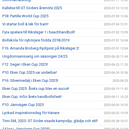
2025-07-11 12:00
Kallelse till GT Söders årsmöte 2025
2025-07-10 12:32
P18: Partille World Cup 2025
2025-07-09 12:46
Vi startar boll & lek för barn!
2025-07-04 15:51
Fyra spelare till Riksläger 1 i beachhandboll!
2025-07-02 13:09
Bollskola för nybörjare födda 2018-2019
2025-07-01 16:04
F16: Amanda Broberg Rydqvist på Riksläger 2!
2025-07-01 12:04
Ungdomsansvarig om säsongen 24/25
2025-06-26 11:44
F12: Seger i Eken Cup 2025!
2025-06-25 11:25
P10: Eken Cup 2025 var underbar!
2025-06-24 10:36
P16: Silvermedalj i Eken Cup 2025!
2025-06-23
Eken Cup 2025: Årets cup blev en succé!
2025-06-19 11:42
Eken Cup: Inför årets handbollsfest!
2025-06-11 15:23
P10: Järnvägen Cup 2025
2025-06-05 14:55
Lyckad inspirationsdag för tränare
2025-06-02 19:59
Trim-SM, 2025: GT Söder visade kampvilja, glädje och stil!
2025-05-28 10:57
14 lag i Järnvägen Cup 2025!