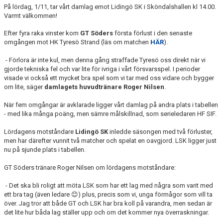
MATCHER
På lördag, 1/11, tar vårt damlag emot Lidingö SK i Sköndalshallen kl 14.00.
Varmt välkommen!
EKEN CUP
Efter fyra raka vinster kom
GT Söders
första förlust i den senaste
omgången mot HK Tyresö Strand (läs om matchen
HÄR
).
-
Förlora är inte kul, men denna gång straffade Tyresö oss direkt när vi
gjorde tekniska fel och var lite för ivriga i vårt försvarsspel. I perioder
visade vi också ett mycket bra spel som vi tar med oss vidare och bygger
om lite, säger
damlagets huvudtränare Roger Nilsen
.
När fem omgångar är avklarade ligger vårt damlag på andra plats i tabellen
- med lika många poäng, men sämre målskillnad, som serieledaren HF SIF.
Lördagens motståndare
Lidingö SK
inledde säsongen med två förluster,
men har därefter vunnit två matcher och spelat en oavgjord. LSK ligger just
nu på sjunde plats i tabellen.
GT Söders tränare Roger Nilsen om lördagens motståndare:
- Det ska bli roligt att möta LSK som har ett lag med några som varit med
ett bra tag (även ledare 😊) plus, precis som vi, unga förmågor som vill ta
över. Jag tror att både GT och LSK har bra koll på varandra, men sedan är
det lite hur båda lag ställer upp och om det kommer nya överraskningar.