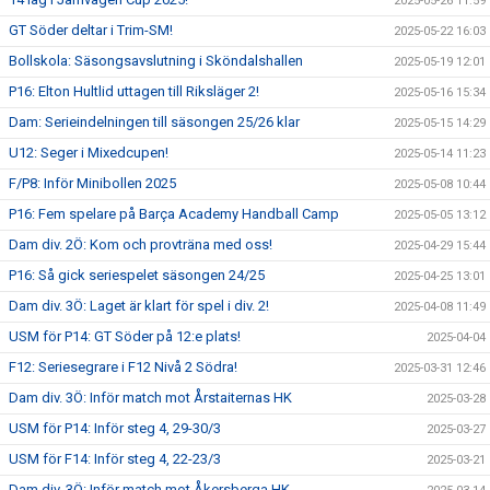
2025-05-26 11:59
GT Söder deltar i Trim-SM!
2025-05-22 16:03
Bollskola: Säsongsavslutning i Sköndalshallen
2025-05-19 12:01
P16: Elton Hultlid uttagen till Riksläger 2!
2025-05-16 15:34
Dam: Serieindelningen till säsongen 25/26 klar
2025-05-15 14:29
U12: Seger i Mixedcupen!
2025-05-14 11:23
F/P8: Inför Minibollen 2025
2025-05-08 10:44
P16: Fem spelare på Barça Academy Handball Camp
2025-05-05 13:12
Dam div. 2Ö: Kom och provträna med oss!
2025-04-29 15:44
P16: Så gick seriespelet säsongen 24/25
2025-04-25 13:01
Dam div. 3Ö: Laget är klart för spel i div. 2!
2025-04-08 11:49
USM för P14: GT Söder på 12:e plats!
2025-04-04
F12: Seriesegrare i F12 Nivå 2 Södra!
2025-03-31 12:46
Dam div. 3Ö: Inför match mot Årstaiternas HK
2025-03-28
USM för P14: Inför steg 4, 29-30/3
2025-03-27
USM för F14: Inför steg 4, 22-23/3
2025-03-21
Dam div. 3Ö: Inför match mot Åkersberga HK