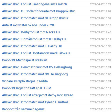
Allsvenskan: Förlust i säsongens sista match
2021-04-12 10:27
Allsvenskan: GT Söder förlorade mot Kroppskultur
2021-03-22 12:01
Allsvenskan: Inför match mot GF Kroppskultur
2021-03-20 10:51
Antalet aktiviteter ökade under 2020!
2021-03-18 15:18
Allsvenskan: Derbyförlust mot Nacka HK
2021-03-17 12:43
Allsvenskan: Tiomålsförlust mot IF Hallby HK
2021-03-08 12:12
Allsvenskan: Inför match mot IF Hallby HK
2021-03-06 10:36
Allsvenskan: Förlust i bortamötet med Eslövs IK
2021-03-02 10:20
Covid-19: Matchspelet ställs in!
2021-02-25 15:39
Allsvenskan: Hemmaförlust mot OV Helsingborg
2021-02-22 15:24
Allsvenskan: Inför match mot OV Helsingborg
2021-02-19 15:00
Vinnare av replikatröjor utsedda
2021-02-18 10:24
Covid-19: Inget fortsatt spel i USM
2021-02-16 15:17
Allsvenskan: Förlust efter jämnt derby mot Tyresö
2021-02-15 12:17
Allsvenskan: Inför match mot Tyresö Handboll
2021-02-13 10:25
Rapport från semmelbageriet
2021-02-11 15:23