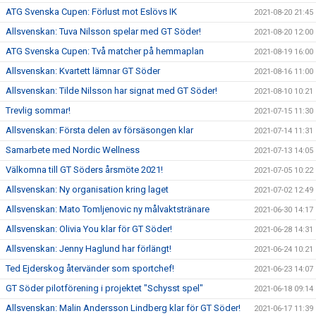
ATG Svenska Cupen: Förlust mot Eslövs IK
2021-08-20 21:45
Allsvenskan: Tuva Nilsson spelar med GT Söder!
2021-08-20 12:00
ATG Svenska Cupen: Två matcher på hemmaplan
2021-08-19 16:00
Allsvenskan: Kvartett lämnar GT Söder
2021-08-16 11:00
Allsvenskan: Tilde Nilsson har signat med GT Söder!
2021-08-10 10:21
Trevlig sommar!
2021-07-15 11:30
Allsvenskan: Första delen av försäsongen klar
2021-07-14 11:31
Samarbete med Nordic Wellness
2021-07-13 14:05
Välkomna till GT Söders årsmöte 2021!
2021-07-05 10:22
Allsvenskan: Ny organisation kring laget
2021-07-02 12:49
Allsvenskan: Mato Tomljenovic ny målvaktstränare
2021-06-30 14:17
Allsvenskan: Olivia You klar för GT Söder!
2021-06-28 14:31
Allsvenskan: Jenny Haglund har förlängt!
2021-06-24 10:21
Ted Ejderskog återvänder som sportchef!
2021-06-23 14:07
GT Söder pilotförening i projektet "Schysst spel"
2021-06-18 09:14
Allsvenskan: Malin Andersson Lindberg klar för GT Söder!
2021-06-17 11:39