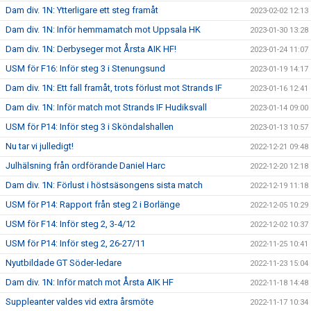
Dam div. 1N: Ytterligare ett steg framåt
2023-02-02 12:13
Dam div. 1N: Inför hemmamatch mot Uppsala HK
2023-01-30 13:28
Dam div. 1N: Derbyseger mot Årsta AIK HF!
2023-01-24 11:07
USM för F16: Inför steg 3 i Stenungsund
2023-01-19 14:17
Dam div. 1N: Ett fall framåt, trots förlust mot Strands IF
2023-01-16 12:41
Dam div. 1N: Inför match mot Strands IF Hudiksvall
2023-01-14 09:00
USM för P14: Inför steg 3 i Sköndalshallen
2023-01-13 10:57
Nu tar vi julledigt!
2022-12-21 09:48
Julhälsning från ordförande Daniel Harc
2022-12-20 12:18
Dam div. 1N: Förlust i höstsäsongens sista match
2022-12-19 11:18
USM för P14: Rapport från steg 2 i Borlänge
2022-12-05 10:29
USM för F14: Inför steg 2, 3-4/12
2022-12-02 10:37
USM för P14: Inför steg 2, 26-27/11
2022-11-25 10:41
Nyutbildade GT Söder-ledare
2022-11-23 15:04
Dam div. 1N: Inför match mot Årsta AIK HF
2022-11-18 14:48
Suppleanter valdes vid extra årsmöte
2022-11-17 10:34