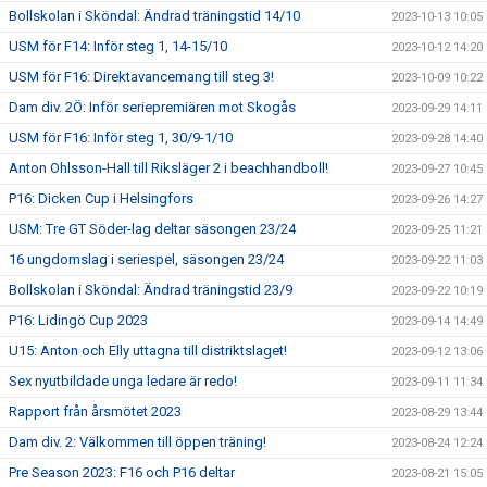
Bollskolan i Sköndal: Ändrad träningstid 14/10
2023-10-13 10:05
USM för F14: Inför steg 1, 14-15/10
2023-10-12 14:20
USM för F16: Direktavancemang till steg 3!
2023-10-09 10:22
Dam div. 2Ö: Inför seriepremiären mot Skogås
2023-09-29 14:11
USM för F16: Inför steg 1, 30/9-1/10
2023-09-28 14:40
Anton Ohlsson-Hall till Riksläger 2 i beachhandboll!
2023-09-27 10:45
P16: Dicken Cup i Helsingfors
2023-09-26 14:27
USM: Tre GT Söder-lag deltar säsongen 23/24
2023-09-25 11:21
16 ungdomslag i seriespel, säsongen 23/24
2023-09-22 11:03
Bollskolan i Sköndal: Ändrad träningstid 23/9
2023-09-22 10:19
P16: Lidingö Cup 2023
2023-09-14 14:49
U15: Anton och Elly uttagna till distriktslaget!
2023-09-12 13:06
Sex nyutbildade unga ledare är redo!
2023-09-11 11:34
Rapport från årsmötet 2023
2023-08-29 13:44
Dam div. 2: Välkommen till öppen träning!
2023-08-24 12:24
Pre Season 2023: F16 och P16 deltar
2023-08-21 15:05