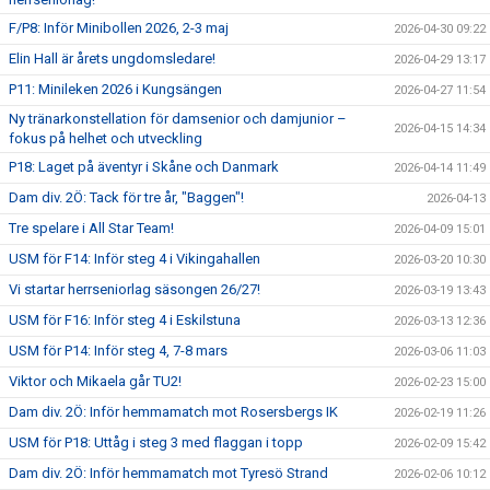
F/P8: Inför Minibollen 2026, 2-3 maj
2026-04-30 09:22
Elin Hall är årets ungdomsledare!
2026-04-29 13:17
P11: Minileken 2026 i Kungsängen
2026-04-27 11:54
Ny tränarkonstellation för damsenior och damjunior –
2026-04-15 14:34
fokus på helhet och utveckling
P18: Laget på äventyr i Skåne och Danmark
2026-04-14 11:49
Dam div. 2Ö: Tack för tre år, "Baggen"!
2026-04-13
Tre spelare i All Star Team!
2026-04-09 15:01
USM för F14: Inför steg 4 i Vikingahallen
2026-03-20 10:30
Vi startar herrseniorlag säsongen 26/27!
2026-03-19 13:43
USM för F16: Inför steg 4 i Eskilstuna
2026-03-13 12:36
USM för P14: Inför steg 4, 7-8 mars
2026-03-06 11:03
Viktor och Mikaela går TU2!
2026-02-23 15:00
Dam div. 2Ö: Inför hemmamatch mot Rosersbergs IK
2026-02-19 11:26
USM för P18: Uttåg i steg 3 med flaggan i topp
2026-02-09 15:42
Dam div. 2Ö: Inför hemmamatch mot Tyresö Strand
2026-02-06 10:12