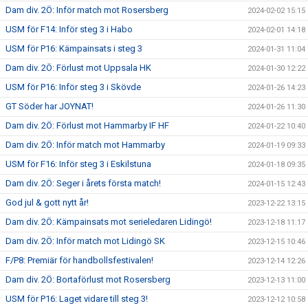
Dam div. 2Ö: Inför match mot Rosersberg
2024-02-02 15:15
USM för F14: Inför steg 3 i Habo
2024-02-01 14:18
USM för P16: Kämpainsats i steg 3
2024-01-31 11:04
Dam div. 2Ö: Förlust mot Uppsala HK
2024-01-30 12:22
USM för P16: Inför steg 3 i Skövde
2024-01-26 14:23
GT Söder har JOYNAT!
2024-01-26 11:30
Dam div. 2Ö: Förlust mot Hammarby IF HF
2024-01-22 10:40
Dam div. 2Ö: Inför match mot Hammarby
2024-01-19 09:33
USM för F16: Inför steg 3 i Eskilstuna
2024-01-18 09:35
Dam div. 2Ö: Seger i årets första match!
2024-01-15 12:43
God jul & gott nytt år!
2023-12-22 13:15
Dam div. 2Ö: Kämpainsats mot serieledaren Lidingö!
2023-12-18 11:17
Dam div. 2Ö: Inför match mot Lidingö SK
2023-12-15 10:46
F/P8: Premiär för handbollsfestivalen!
2023-12-14 12:26
Dam div. 2Ö: Bortaförlust mot Rosersberg
2023-12-13 11:00
USM för P16: Laget vidare till steg 3!
2023-12-12 10:58