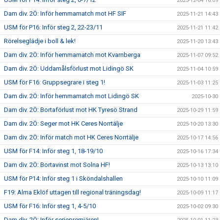
2025-12-04 16:09
Dam div. 2Ö: Inför hemmamatch mot HF SIF
2025-11-21 14:43
USM för P16: Inför steg 2, 22-23/11
2025-11-21 11:42
Rörelseglädje i boll & lek!
2025-11-20 13:43
Dam div. 2Ö: Inför hemmamatch mot Kvarnberga
2025-11-07 09:52
Dam div. 2Ö: Uddamålsförlust mot Lidingö SK
2025-11-04 10:59
USM för F16: Gruppsegrare i steg 1!
2025-11-03 11:25
Dam div. 2Ö: Inför hemmamatch mot Lidingö SK
2025-10-30
Dam div. 2Ö: Bortaförlust mot HK Tyresö Strand
2025-10-29 11:59
Dam div. 2Ö: Seger mot HK Ceres Norrtälje
2025-10-20 13:30
Dam div. 2Ö: Inför match mot HK Ceres Norrtälje
2025-10-17 14:56
USM för F14: Inför steg 1, 18-19/10
2025-10-16 17:34
Dam div. 2Ö: Bortavinst mot Solna HF!
2025-10-13 13:10
USM för P14: Inför steg 1 i Sköndalshallen
2025-10-10 11:09
F19: Alma Eklöf uttagen till regional träningsdag!
2025-10-09 11:17
USM för F16: Inför steg 1, 4-5/10
2025-10-02 09:30
Dam div. 2Ö: Inför seriepremiären!