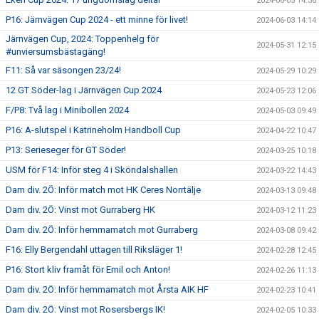
2024-06-05 14:36
P16: Järnvägen Cup 2024 - ett minne för livet!
2024-06-03 14:14
Järnvägen Cup, 2024: Toppenhelg för
2024-05-31 12:15
#unviersumsbästagäng!
F11: Så var säsongen 23/24!
2024-05-29 10:29
12 GT Söder-lag i Järnvägen Cup 2024
2024-05-23 12:06
F/P8: Två lag i Minibollen 2024
2024-05-03 09:49
P16: A-slutspel i Katrineholm Handboll Cup
2024-04-22 10:47
P13: Serieseger för GT Söder!
2024-03-25 10:18
USM för F14: Inför steg 4 i Sköndalshallen
2024-03-22 14:43
Dam div. 2Ö: Inför match mot HK Ceres Norrtälje
2024-03-13 09:48
Dam div. 2Ö: Vinst mot Gurraberg HK
2024-03-12 11:23
Dam div. 2Ö: Inför hemmamatch mot Gurraberg
2024-03-08 09:42
F16: Elly Bergendahl uttagen till Riksläger 1!
2024-02-28 12:45
P16: Stort kliv framåt för Emil och Anton!
2024-02-26 11:13
Dam div. 2Ö: Inför hemmamatch mot Årsta AIK HF
2024-02-23 10:41
Dam div. 2Ö: Vinst mot Rosersbergs IK!
2024-02-05 10:33