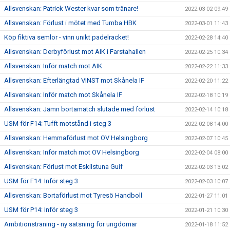
Allsvenskan: Patrick Wester kvar som tränare!
2022-03-02 09:49
Allsvenskan: Förlust i mötet med Tumba HBK
2022-03-01 11:43
Köp fiktiva semlor - vinn unikt padelracket!
2022-02-28 14:40
Allsvenskan: Derbyförlust mot AIK i Farstahallen
2022-02-25 10:34
Allsvenskan: Inför match mot AIK
2022-02-22 11:33
Allsvenskan: Efterlängtad VINST mot Skånela IF
2022-02-20 11:22
Allsvenskan: Inför match mot Skånela IF
2022-02-18 10:19
Allsvenskan: Jämn bortamatch slutade med förlust
2022-02-14 10:18
USM för F14: Tufft motstånd i steg 3
2022-02-08 14:00
Allsvenskan: Hemmaförlust mot OV Helsingborg
2022-02-07 10:45
Allsvenskan: Inför match mot OV Helsingborg
2022-02-04 08:00
Allsvenskan: Förlust mot Eskilstuna Guif
2022-02-03 13:02
USM för F14: Inför steg 3
2022-02-03 10:07
Allsvenskan: Bortaförlust mot Tyresö Handboll
2022-01-27 11:01
USM för P14: Inför steg 3
2022-01-21 10:30
Ambitionsträning - ny satsning för ungdomar
2022-01-18 11:52