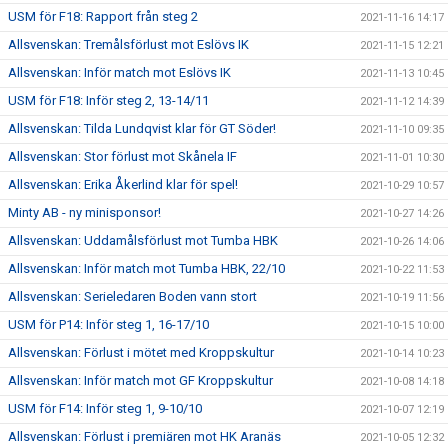
USM för F18: Rapport från steg 2
2021-11-16 14:17
Allsvenskan: Tremålsförlust mot Eslövs IK
2021-11-15 12:21
Allsvenskan: Inför match mot Eslövs IK
2021-11-13 10:45
USM för F18: Inför steg 2, 13-14/11
2021-11-12 14:39
Allsvenskan: Tilda Lundqvist klar för GT Söder!
2021-11-10 09:35
Allsvenskan: Stor förlust mot Skånela IF
2021-11-01 10:30
Allsvenskan: Erika Åkerlind klar för spel!
2021-10-29 10:57
Minty AB - ny minisponsor!
2021-10-27 14:26
Allsvenskan: Uddamålsförlust mot Tumba HBK
2021-10-26 14:06
Allsvenskan: Inför match mot Tumba HBK, 22/10
2021-10-22 11:53
Allsvenskan: Serieledaren Boden vann stort
2021-10-19 11:56
USM för P14: Inför steg 1, 16-17/10
2021-10-15 10:00
Allsvenskan: Förlust i mötet med Kroppskultur
2021-10-14 10:23
Allsvenskan: Inför match mot GF Kroppskultur
2021-10-08 14:18
USM för F14: Inför steg 1, 9-10/10
2021-10-07 12:19
Allsvenskan: Förlust i premiären mot HK Aranäs
2021-10-05 12:32