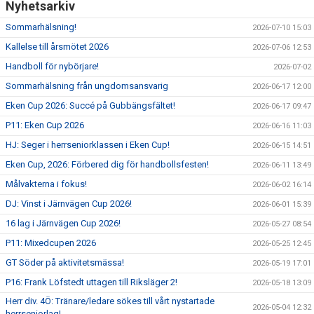
Nyhetsarkiv
Sommarhälsning!
2026-07-10 15:03
Kallelse till årsmötet 2026
2026-07-06 12:53
Handboll för nybörjare!
2026-07-02
Sommarhälsning från ungdomsansvarig
2026-06-17 12:00
Eken Cup 2026: Succé på Gubbängsfältet!
2026-06-17 09:47
P11: Eken Cup 2026
2026-06-16 11:03
HJ: Seger i herrseniorklassen i Eken Cup!
2026-06-15 14:51
Eken Cup, 2026: Förbered dig för handbollsfesten!
2026-06-11 13:49
Målvakterna i fokus!
2026-06-02 16:14
DJ: Vinst i Järnvägen Cup 2026!
2026-06-01 15:39
16 lag i Järnvägen Cup 2026!
2026-05-27 08:54
P11: Mixedcupen 2026
2026-05-25 12:45
GT Söder på aktivitetsmässa!
2026-05-19 17:01
P16: Frank Löfstedt uttagen till Riksläger 2!
2026-05-18 13:09
Herr div. 4Ö: Tränare/ledare sökes till vårt nystartade
2026-05-04 12:32
herrseniorlag!