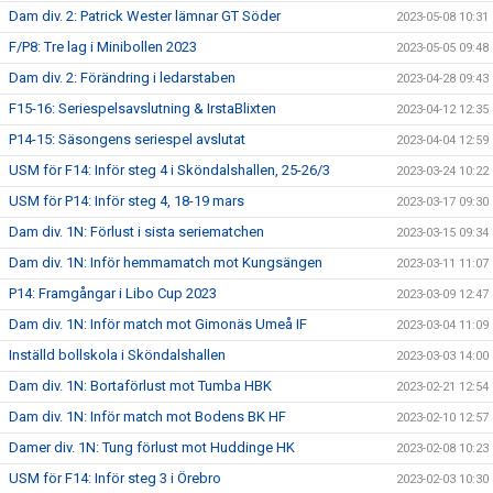
Dam div. 2: Patrick Wester lämnar GT Söder
2023-05-08 10:31
F/P8: Tre lag i Minibollen 2023
2023-05-05 09:48
Dam div. 2: Förändring i ledarstaben
2023-04-28 09:43
F15-16: Seriespelsavslutning & IrstaBlixten
2023-04-12 12:35
P14-15: Säsongens seriespel avslutat
2023-04-04 12:59
USM för F14: Inför steg 4 i Sköndalshallen, 25-26/3
2023-03-24 10:22
USM för P14: Inför steg 4, 18-19 mars
2023-03-17 09:30
Dam div. 1N: Förlust i sista seriematchen
2023-03-15 09:34
Dam div. 1N: Inför hemmamatch mot Kungsängen
2023-03-11 11:07
P14: Framgångar i Libo Cup 2023
2023-03-09 12:47
Dam div. 1N: Inför match mot Gimonäs Umeå IF
2023-03-04 11:09
Inställd bollskola i Sköndalshallen
2023-03-03 14:00
Dam div. 1N: Bortaförlust mot Tumba HBK
2023-02-21 12:54
Dam div. 1N: Inför match mot Bodens BK HF
2023-02-10 12:57
Damer div. 1N: Tung förlust mot Huddinge HK
2023-02-08 10:23
USM för F14: Inför steg 3 i Örebro
2023-02-03 10:30