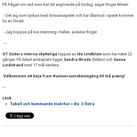
På frågan om vad som kan bli avgörande på lördag, säger Roger Nilsen:
- Det lag som lyckas med försvarsspelet och har tålamod i spelet kommer
ha en fördel.
- Jag hoppas på bra stämning i hallen, avslutar Roger.
---
GT Söders interna skytteliga
toppas av
Ida Lindblom
som har nätat 22
gånger. På delad andraplats ligger
Sandra Wrede
(bilden)
och
Sanna
Lindstrand
med 17 mål vardera.
Välkommen att heja fram #universumsbästagäng till två poäng!
---
Länk
Tabell och kommande matcher i div. 2 Östra