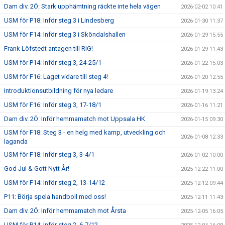
Dam div. 2Ö: Stark upphämtning räckte inte hela vägen
2026-02-02 10:41
USM för P18: Inför steg 3 i Lindesberg
2026-01-30 11:37
USM för F14: Inför steg 3 i Sköndalshallen
2026-01-29 15:55
Frank Löfstedt antagen till RIG!
2026-01-29 11:43
USM för P14: Inför steg 3, 24-25/1
2026-01-22 15:03
USM för F16: Laget vidare till steg 4!
2026-01-20 12:55
Introduktionsutbildning för nya ledare
2026-01-19 13:24
USM för F16: Inför steg 3, 17-18/1
2026-01-16 11:21
Dam div. 2Ö: Inför hemmamatch mot Uppsala HK
2026-01-15 09:30
USM för F18: Steg 3 - en helg med kamp, utveckling och
2026-01-08 12:33
laganda
USM för F18: Inför steg 3, 3-4/1
2026-01-02 10:00
God Jul & Gott Nytt År!
2025-12-22 11:00
USM för F14: Inför steg 2, 13-14/12
2025-12-12 09:44
P11: Börja spela handboll med oss!
2025-12-11 11:43
Dam div. 2Ö: Inför hemmamatch mot Årsta
2025-12-05 16:05
USM för P14: Inför steg 2, 6-7/12