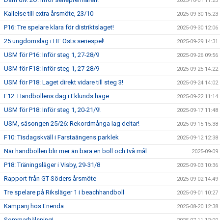
2025-10-01 11:23
Kallelse till extra årsmöte, 23/10
2025-09-30 15:23
P16: Tre spelare klara för distriktslaget!
2025-09-30 12:06
25 ungdomslag i HF Östs seriespel!
2025-09-29 14:31
USM för P16: Inför steg 1, 27-28/9
2025-09-26 09:56
USM för F18: Inför steg 1, 27-28/9
2025-09-25 14:22
USM för P18: Laget direkt vidare till steg 3!
2025-09-24 14:02
F12: Handbollens dag i Eklunds hage
2025-09-22 11:14
USM för P18: Inför steg 1, 20-21/9!
2025-09-17 11:48
USM, säsongen 25/26: Rekordmånga lag deltar!
2025-09-15 15:38
F10: Tisdagskväll i Farstaängens parklek
2025-09-12 12:38
När handbollen blir mer än bara en boll och två mål
2025-09-09
P18: Träningsläger i Visby, 29-31/8
2025-09-03 10:36
Rapport från GT Söders årsmöte
2025-09-02 14:49
Tre spelare på Riksläger 1 i beachhandboll
2025-09-01 10:27
Kampanj hos Enenda
2025-08-20 12:38
Sommarhälsning!