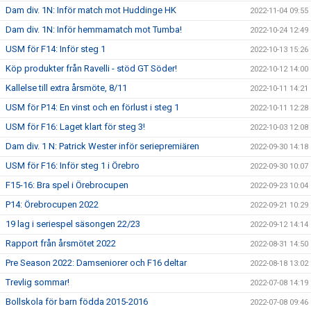
Dam div. 1N: Inför match mot Huddinge HK
2022-11-04 09:55
Dam div. 1N: Inför hemmamatch mot Tumba!
2022-10-24 12:49
USM för F14: Inför steg 1
2022-10-13 15:26
Köp produkter från Ravelli - stöd GT Söder!
2022-10-12 14:00
Kallelse till extra årsmöte, 8/11
2022-10-11 14:21
USM för P14: En vinst och en förlust i steg 1
2022-10-11 12:28
USM för F16: Laget klart för steg 3!
2022-10-03 12:08
Dam div. 1 N: Patrick Wester inför seriepremiären
2022-09-30 14:18
USM för F16: Inför steg 1 i Örebro
2022-09-30 10:07
F15-16: Bra spel i Örebrocupen
2022-09-23 10:04
P14: Örebrocupen 2022
2022-09-21 10:29
19 lag i seriespel säsongen 22/23
2022-09-12 14:14
Rapport från årsmötet 2022
2022-08-31 14:50
Pre Season 2022: Damseniorer och F16 deltar
2022-08-18 13:02
Trevlig sommar!
2022-07-08 14:19
Bollskola för barn födda 2015-2016
2022-07-08 09:46