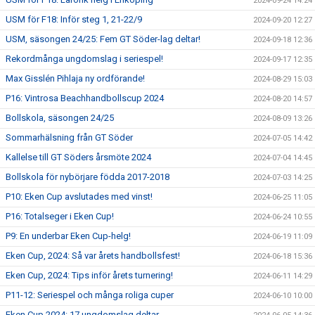
2024-09-24 14:24
USM för F18: Inför steg 1, 21-22/9
2024-09-20 12:27
USM, säsongen 24/25: Fem GT Söder-lag deltar!
2024-09-18 12:36
Rekordmånga ungdomslag i seriespel!
2024-09-17 12:35
Max Gisslén Pihlaja ny ordförande!
2024-08-29 15:03
P16: Vintrosa Beachhandbollscup 2024
2024-08-20 14:57
Bollskola, säsongen 24/25
2024-08-09 13:26
Sommarhälsning från GT Söder
2024-07-05 14:42
Kallelse till GT Söders årsmöte 2024
2024-07-04 14:45
Bollskola för nybörjare födda 2017-2018
2024-07-03 14:25
P10: Eken Cup avslutades med vinst!
2024-06-25 11:05
P16: Totalseger i Eken Cup!
2024-06-24 10:55
P9: En underbar Eken Cup-helg!
2024-06-19 11:09
Eken Cup, 2024: Så var årets handbollsfest!
2024-06-18 15:36
Eken Cup, 2024: Tips inför årets turnering!
2024-06-11 14:29
P11-12: Seriespel och många roliga cuper
2024-06-10 10:00
Eken Cup 2024: 17 ungdomslag deltar