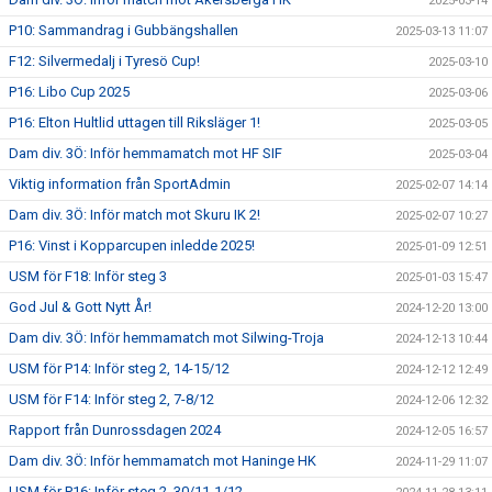
2025-03-14
P10: Sammandrag i Gubbängshallen
2025-03-13 11:07
F12: Silvermedalj i Tyresö Cup!
2025-03-10
P16: Libo Cup 2025
2025-03-06
P16: Elton Hultlid uttagen till Riksläger 1!
2025-03-05
Dam div. 3Ö: Inför hemmamatch mot HF SIF
2025-03-04
Viktig information från SportAdmin
2025-02-07 14:14
Dam div. 3Ö: Inför match mot Skuru IK 2!
2025-02-07 10:27
P16: Vinst i Kopparcupen inledde 2025!
2025-01-09 12:51
USM för F18: Inför steg 3
2025-01-03 15:47
God Jul & Gott Nytt År!
2024-12-20 13:00
Dam div. 3Ö: Inför hemmamatch mot Silwing-Troja
2024-12-13 10:44
USM för P14: Inför steg 2, 14-15/12
2024-12-12 12:49
USM för F14: Inför steg 2, 7-8/12
2024-12-06 12:32
Rapport från Dunrossdagen 2024
2024-12-05 16:57
Dam div. 3Ö: Inför hemmamatch mot Haninge HK
2024-11-29 11:07
USM för P16: Inför steg 2, 30/11-1/12