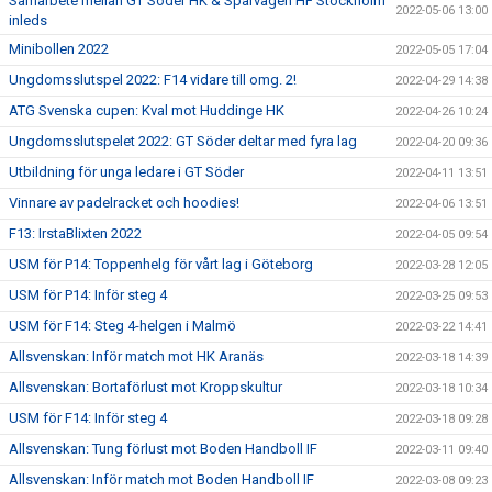
Samarbete mellan GT Söder HK & Spårvägen HF Stockholm
2022-05-06 13:00
inleds
Minibollen 2022
2022-05-05 17:04
Ungdomsslutspel 2022: F14 vidare till omg. 2!
2022-04-29 14:38
ATG Svenska cupen: Kval mot Huddinge HK
2022-04-26 10:24
Ungdomsslutspelet 2022: GT Söder deltar med fyra lag
2022-04-20 09:36
Utbildning för unga ledare i GT Söder
2022-04-11 13:51
Vinnare av padelracket och hoodies!
2022-04-06 13:51
F13: IrstaBlixten 2022
2022-04-05 09:54
USM för P14: Toppenhelg för vårt lag i Göteborg
2022-03-28 12:05
USM för P14: Inför steg 4
2022-03-25 09:53
USM för F14: Steg 4-helgen i Malmö
2022-03-22 14:41
Allsvenskan: Inför match mot HK Aranäs
2022-03-18 14:39
Allsvenskan: Bortaförlust mot Kroppskultur
2022-03-18 10:34
USM för F14: Inför steg 4
2022-03-18 09:28
Allsvenskan: Tung förlust mot Boden Handboll IF
2022-03-11 09:40
Allsvenskan: Inför match mot Boden Handboll IF
2022-03-08 09:23