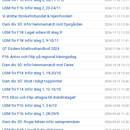
2024-11-28 13:11
USM för F16: Inför steg 2, 23-24/11
2024-11-21 12:28
Vi stöttar Strokeförbundet & Hjärnfonden!
2024-11-19 12:49
Dam div. 3Ö: Inför hemmamatch mot Djurgården
2024-11-13 12:36
USM för F18: Laget vidare till steg 3!
2024-11-12 12:33
USM för F18: Inför steg 2, 9-10/11
2024-11-07 11:41
GT Söders höstlovshandboll 2024
2024-11-04 11:20
P16: Anton och Filip på regional träningsdag
2024-10-25 14:45
Dam div. 3Ö: Inför hemmamatch mot Ceres
2024-10-18 15:13
USM för P14: Inför steg 1, 19-20/10
2024-10-18 10:44
Dam div. 3Ö: Vinst i tidigt toppmöte!
2024-10-14 14:46
USM för F14: Inför steg 1, 12-13/10
2024-10-11 11:28
P15: Elton och Filip uttagna till distriktslaget!
2024-10-10 13:10
USM för P16: Inför steg 1, 5-6/10
2024-10-04 14:00
USM för F16: Inför steg 1, 28-29/9
2024-09-26 11:25
Dam div. 3Ö: Roger Nilsen inför seriepremiären
2024-09-25 14:36
USM för F18: Lärorik helg i Enköping