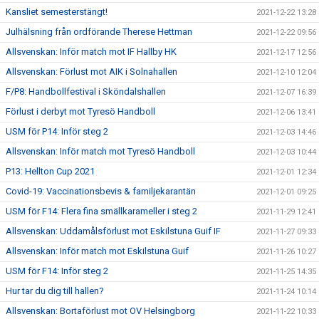
Kansliet semesterstängt!
2021-12-22 13:28
Julhälsning från ordförande Therese Hettman
2021-12-22 09:56
Allsvenskan: Inför match mot IF Hallby HK
2021-12-17 12:56
Allsvenskan: Förlust mot AIK i Solnahallen
2021-12-10 12:04
F/P8: Handbollfestival i Sköndalshallen
2021-12-07 16:39
Förlust i derbyt mot Tyresö Handboll
2021-12-06 13:41
USM för P14: Inför steg 2
2021-12-03 14:46
Allsvenskan: Inför match mot Tyresö Handboll
2021-12-03 10:44
P13: Hellton Cup 2021
2021-12-01 12:34
Covid-19: Vaccinationsbevis & familjekarantän
2021-12-01 09:25
USM för F14: Flera fina smällkarameller i steg 2
2021-11-29 12:41
Allsvenskan: Uddamålsförlust mot Eskilstuna Guif IF
2021-11-27 09:33
Allsvenskan: Inför match mot Eskilstuna Guif
2021-11-26 10:27
USM för F14: Inför steg 2
2021-11-25 14:35
Hur tar du dig till hallen?
2021-11-24 10:14
Allsvenskan: Bortaförlust mot OV Helsingborg
2021-11-22 10:33