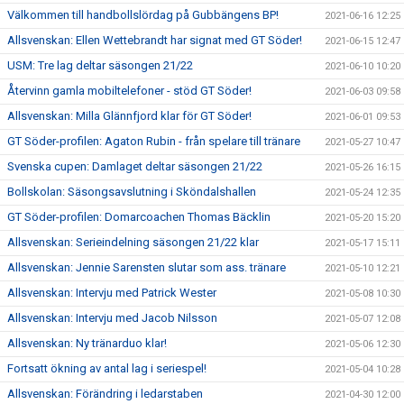
Välkommen till handbollslördag på Gubbängens BP!
2021-06-16 12:25
Allsvenskan: Ellen Wettebrandt har signat med GT Söder!
2021-06-15 12:47
USM: Tre lag deltar säsongen 21/22
2021-06-10 10:20
Återvinn gamla mobiltelefoner - stöd GT Söder!
2021-06-03 09:58
Allsvenskan: Milla Glännfjord klar för GT Söder!
2021-06-01 09:53
GT Söder-profilen: Agaton Rubin - från spelare till tränare
2021-05-27 10:47
Svenska cupen: Damlaget deltar säsongen 21/22
2021-05-26 16:15
Bollskolan: Säsongsavslutning i Sköndalshallen
2021-05-24 12:35
GT Söder-profilen: Domarcoachen Thomas Bäcklin
2021-05-20 15:20
Allsvenskan: Serieindelning säsongen 21/22 klar
2021-05-17 15:11
Allsvenskan: Jennie Sarensten slutar som ass. tränare
2021-05-10 12:21
Allsvenskan: Intervju med Patrick Wester
2021-05-08 10:30
Allsvenskan: Intervju med Jacob Nilsson
2021-05-07 12:08
Allsvenskan: Ny tränarduo klar!
2021-05-06 12:30
Fortsatt ökning av antal lag i seriespel!
2021-05-04 10:28
Allsvenskan: Förändring i ledarstaben
2021-04-30 12:00