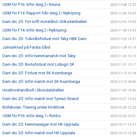
USM för P16: Inför steg 2 i Kiruna
2023-12-08 12:32
USM för F14: Rapport från steg 2 i Nyköping
2023-12-06 10:43
Dam div. 2Ö: För tufft motstånd i Eriksdalshallen
2023-12-05 14:05
USM för F14: Inför steg 2 i Nyköping
2023-11-30 13:39
Dam div. 2Ö: Tvåmålsförlust mot Täby HBK Dam
2023-11-29 14:37
Julmarknad på Farsta Gård
2023-11-28 15:19
Dam div. 2Ö: Inför hemmamatch mot Täby
2023-11-24 14:13
Dam div. 2Ö: Bortaförlust mot Lidingö SK
2023-11-21 12:17
Dam div. 2Ö: Förlust mot SK Kvarnberga
2023-11-13 12:18
Dam div. 2Ö: Inför match mot SK Kvarnberga
2023-11-10 18:00
Höstlovshandboll i Sköndalshallen
2023-11-07 14:46
Dam div. 2Ö: Inför match mot Tyresö Strand
2023-10-27 13:53
Bollskolan: Träning under höstlovet
2023-10-25 15:22
USM för P16: Inför steg 1 i Rimbo
2023-10-20 10:21
Dam div. 2Ö: Hemmaseger mot HK Uppsala
2023-10-17 14:27
Dam div. 2Ö: Inför match mot HK Uppsala
2023-10-13 12:30