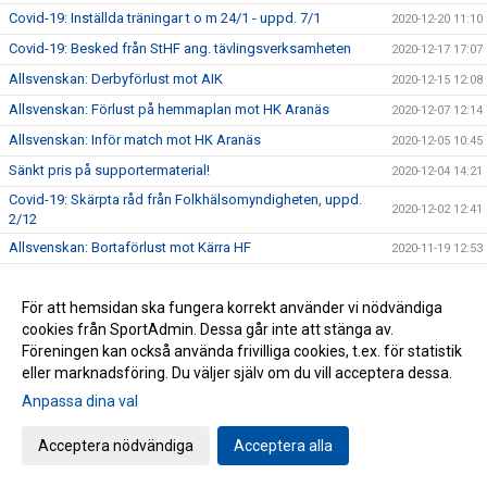
Covid-19: Inställda träningar t o m 24/1 - uppd. 7/1
2020-12-20 11:10
Covid-19: Besked från StHF ang. tävlingsverksamheten
2020-12-17 17:07
Allsvenskan: Derbyförlust mot AIK
2020-12-15 12:08
Allsvenskan: Förlust på hemmaplan mot HK Aranäs
2020-12-07 12:14
Allsvenskan: Inför match mot HK Aranäs
2020-12-05 10:45
Sänkt pris på supportermaterial!
2020-12-04 14:21
Covid-19: Skärpta råd från Folkhälsomyndigheten, uppd.
2020-12-02 12:41
2/12
Allsvenskan: Bortaförlust mot Kärra HF
2020-11-19 12:53
Covid-19: Seriespel pausas fram till jul - uppd. 18/11 kl
2020-11-18 12:11
14:36
För att hemsidan ska fungera korrekt använder vi nödvändiga
Unik satsning på våra ungdomsledare
2020-11-13 12:43
cookies från SportAdmin. Dessa går inte att stänga av.
Föreningen kan också använda frivilliga cookies, t.ex. för statistik
Allsvenskan: Förlust i bortamötet med Eskilstuna Guif IF
2020-11-09 16:48
eller marknadsföring. Du väljer själv om du vill acceptera dessa.
Allsvenskan: Tung bortaförlust mot Tyresö
2020-10-27 14:45
Anpassa dina val
Allsvenskan: Fortsatt tungt för våra damer
2020-10-19 14:25
Acceptera nödvändiga
Acceptera alla
Allsvenskan: GT Söder alltjämt poänglöst
2020-10-12 10:07
Allsvenskan: Inför match mot Eslövs IK
2020-10-09 14:52