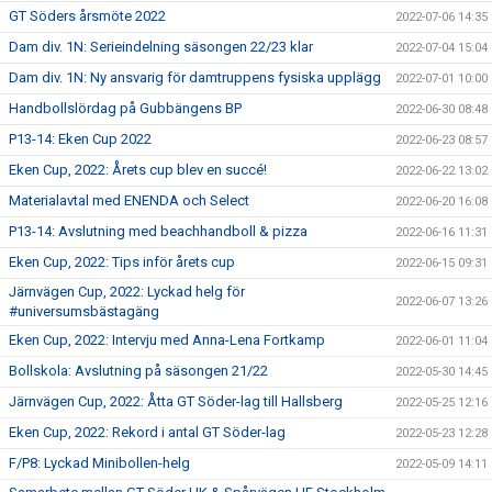
GT Söders årsmöte 2022
2022-07-06 14:35
Dam div. 1N: Serieindelning säsongen 22/23 klar
2022-07-04 15:04
Dam div. 1N: Ny ansvarig för damtruppens fysiska upplägg
2022-07-01 10:00
Handbollslördag på Gubbängens BP
2022-06-30 08:48
P13-14: Eken Cup 2022
2022-06-23 08:57
Eken Cup, 2022: Årets cup blev en succé!
2022-06-22 13:02
Materialavtal med ENENDA och Select
2022-06-20 16:08
P13-14: Avslutning med beachhandboll & pizza
2022-06-16 11:31
Eken Cup, 2022: Tips inför årets cup
2022-06-15 09:31
Järnvägen Cup, 2022: Lyckad helg för
2022-06-07 13:26
#universumsbästagäng
Eken Cup, 2022: Intervju med Anna-Lena Fortkamp
2022-06-01 11:04
Bollskola: Avslutning på säsongen 21/22
2022-05-30 14:45
Järnvägen Cup, 2022: Åtta GT Söder-lag till Hallsberg
2022-05-25 12:16
Eken Cup, 2022: Rekord i antal GT Söder-lag
2022-05-23 12:28
F/P8: Lyckad Minibollen-helg
2022-05-09 14:11