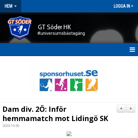
HEM
LOGGA IN
GT Söder HK
#universumsbästagäng
HEM
NYHETER
FÖRENINGEN
KALENDER
Dam div. 2Ö: Inför
<
>
KONTAKT
hemmamatch mot Lidingö SK
2025-10-30
DOKUMENT