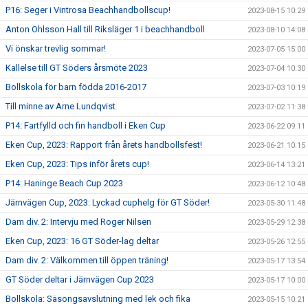
P16: Seger i Vintrosa Beachhandbollscup!
2023-08-15 10:29
Anton Ohlsson Hall till Riksläger 1 i beachhandboll
2023-08-10 14:08
Vi önskar trevlig sommar!
2023-07-05 15:00
Kallelse till GT Söders årsmöte 2023
2023-07-04 10:30
Bollskola för barn födda 2016-2017
2023-07-03 10:19
Till minne av Arne Lundqvist
2023-07-02 11:38
P14: Fartfylld och fin handboll i Eken Cup
2023-06-22 09:11
Eken Cup, 2023: Rapport från årets handbollsfest!
2023-06-21 10:15
Eken Cup, 2023: Tips inför årets cup!
2023-06-14 13:21
P14: Haninge Beach Cup 2023
2023-06-12 10:48
Järnvägen Cup, 2023: Lyckad cuphelg för GT Söder!
2023-05-30 11:48
Dam div. 2: Intervju med Roger Nilsen
2023-05-29 12:38
Eken Cup, 2023: 16 GT Söder-lag deltar
2023-05-26 12:55
Dam div. 2: Välkommen till öppen träning!
2023-05-17 13:54
GT Söder deltar i Järnvägen Cup 2023
2023-05-17 10:00
Bollskola: Säsongsavslutning med lek och fika
2023-05-15 10:21