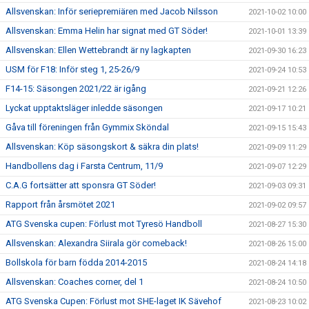
Allsvenskan: Inför seriepremiären med Jacob Nilsson
2021-10-02 10:00
Allsvenskan: Emma Helin har signat med GT Söder!
2021-10-01 13:39
Allsvenskan: Ellen Wettebrandt är ny lagkapten
2021-09-30 16:23
USM för F18: Inför steg 1, 25-26/9
2021-09-24 10:53
F14-15: Säsongen 2021/22 är igång
2021-09-21 12:26
Lyckat upptaktsläger inledde säsongen
2021-09-17 10:21
Gåva till föreningen från Gymmix Sköndal
2021-09-15 15:43
Allsvenskan: Köp säsongskort & säkra din plats!
2021-09-09 11:29
Handbollens dag i Farsta Centrum, 11/9
2021-09-07 12:29
C.A.G fortsätter att sponsra GT Söder!
2021-09-03 09:31
Rapport från årsmötet 2021
2021-09-02 09:57
ATG Svenska cupen: Förlust mot Tyresö Handboll
2021-08-27 15:30
Allsvenskan: Alexandra Siirala gör comeback!
2021-08-26 15:00
Bollskola för barn födda 2014-2015
2021-08-24 14:18
Allsvenskan: Coaches corner, del 1
2021-08-24 10:50
ATG Svenska Cupen: Förlust mot SHE-laget IK Sävehof
2021-08-23 10:02