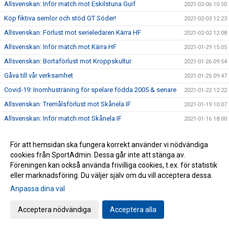
Allsvenskan: Inför match mot Eskilstuna Guif
2021-02-06 10:50
Köp fiktiva semlor och stöd GT Söder!
2021-02-03 12:23
Allsvenskan: Förlust mot serieledaren Kärra HF
2021-02-02 12:08
Allsvenskan: Inför match mot Kärra HF
2021-01-29 15:05
Allsvenskan: Bortaförlust mot Kroppskultur
2021-01-26 09:54
Gåva till vår verksamhet
2021-01-25 09:47
Covid-19: Inomhusträning för spelare födda 2005 & senare
2021-01-22 12:22
Allsvenskan: Tremålsförlust mot Skånela IF
2021-01-19 10:07
Allsvenskan: Inför match mot Skånela IF
2021-01-16 18:00
BK Söder-fostrade Lucas Pellas i VM!
2021-01-16 10:40
För att hemsidan ska fungera korrekt använder vi nödvändiga
Covid-19: Uppdatering ang. träning och matcher
2021-01-15 16:00
cookies från SportAdmin. Dessa går inte att stänga av.
Allsvenskan: Bortaförlust mot HK Aranäs
2021-01-12 10:04
Föreningen kan också använda frivilliga cookies, t.ex. för statistik
eller marknadsföring. Du väljer själv om du vill acceptera dessa.
Allsvenskan: Positiv känsla trots förlust mot AIK
2021-01-07 15:24
Anpassa dina val
Allsvenskan: Inför match mot AIK
2021-01-05 20:10
Covid-19: Inställda träningar t o m 24/1 - uppd. 7/1
2020-12-20 11:10
Acceptera nödvändiga
Acceptera alla
Covid-19: Besked från StHF ang. tävlingsverksamheten
2020-12-17 17:07