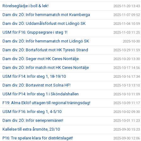
Rörelseglädje i boll & lek!
2025-11-20 13:43
Dam div. 2Ö: Inför hemmamatch mot Kvarnberga
2025-11-07 09:52
Dam div. 2Ö: Uddamålsförlust mot Lidingö SK
2025-11-04 10:59
USM för F16: Gruppsegrare i steg 1!
2025-11-03 11:25
Dam div. 2Ö: Inför hemmamatch mot Lidingö SK
2025-10-30
Dam div. 2Ö: Bortaförlust mot HK Tyresö Strand
2025-10-29 11:59
Dam div. 2Ö: Seger mot HK Ceres Norrtälje
2025-10-20 13:30
Dam div. 2Ö: Inför match mot HK Ceres Norrtälje
2025-10-17 14:56
USM för F14: Inför steg 1, 18-19/10
2025-10-16 17:34
Dam div. 2Ö: Bortavinst mot Solna HF!
2025-10-13 13:10
USM för P14: Inför steg 1 i Sköndalshallen
2025-10-10 11:09
F19: Alma Eklöf uttagen till regional träningsdag!
2025-10-09 11:17
USM för F16: Inför steg 1, 4-5/10
2025-10-02 09:30
Dam div. 2Ö: Inför seriepremiären!
2025-10-01 11:23
Kallelse till extra årsmöte, 23/10
2025-09-30 15:23
P16: Tre spelare klara för distriktslaget!
2025-09-30 12:06