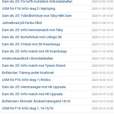
Dam div. 2Ö: För tufft motstånd i Eriksdalshallen
2023-12-05 14:05
USM för F14: Inför steg 2 i Nyköping
2023-11-30 13:39
Dam div. 2Ö: Tvåmålsförlust mot Täby HBK Dam
2023-11-29 14:37
Julmarknad på Farsta Gård
2023-11-28 15:19
Dam div. 2Ö: Inför hemmamatch mot Täby
2023-11-24 14:13
Dam div. 2Ö: Bortaförlust mot Lidingö SK
2023-11-21 12:17
Dam div. 2Ö: Förlust mot SK Kvarnberga
2023-11-13 12:18
Dam div. 2Ö: Inför match mot SK Kvarnberga
2023-11-10 18:00
Höstlovshandboll i Sköndalshallen
2023-11-07 14:46
Dam div. 2Ö: Inför match mot Tyresö Strand
2023-10-27 13:53
Bollskolan: Träning under höstlovet
2023-10-25 15:22
USM för P16: Inför steg 1 i Rimbo
2023-10-20 10:21
Dam div. 2Ö: Hemmaseger mot HK Uppsala
2023-10-17 14:27
Dam div. 2Ö: Inför match mot HK Uppsala
2023-10-13 12:30
Bollskolan i Sköndal: Ändrad träningstid 14/10
2023-10-13 10:05
USM för F14: Inför steg 1, 14-15/10
2023-10-12 14:20