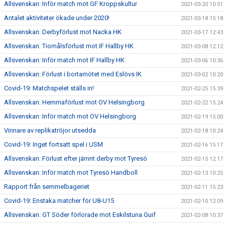
Allsvenskan: Inför match mot GF Kroppskultur
2021-03-20 10:51
Antalet aktiviteter ökade under 2020!
2021-03-18 15:18
Allsvenskan: Derbyförlust mot Nacka HK
2021-03-17 12:43
Allsvenskan: Tiomålsförlust mot IF Hallby HK
2021-03-08 12:12
Allsvenskan: Inför match mot IF Hallby HK
2021-03-06 10:36
Allsvenskan: Förlust i bortamötet med Eslövs IK
2021-03-02 10:20
Covid-19: Matchspelet ställs in!
2021-02-25 15:39
Allsvenskan: Hemmaförlust mot OV Helsingborg
2021-02-22 15:24
Allsvenskan: Inför match mot OV Helsingborg
2021-02-19 15:00
Vinnare av replikatröjor utsedda
2021-02-18 10:24
Covid-19: Inget fortsatt spel i USM
2021-02-16 15:17
Allsvenskan: Förlust efter jämnt derby mot Tyresö
2021-02-15 12:17
Allsvenskan: Inför match mot Tyresö Handboll
2021-02-13 10:25
Rapport från semmelbageriet
2021-02-11 15:23
Covid-19: Enstaka matcher för U8-U15
2021-02-10 12:09
Allsvenskan: GT Söder förlorade mot Eskilstuna Guif
2021-02-08 10:37