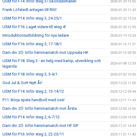
USM för F14: Inför steg 3 i Sköndalshallen
2026-01-29 15:55
Frank Löfstedt antagen till RIG!
2026-01-29 11:43
USM för P14: Inför steg 3, 24-25/1
2026-01-22 15:03
USM för F16: Laget vidare till steg 4!
2026-01-20 12:55
Introduktionsutbildning för nya ledare
2026-01-19 13:24
USM för F16: Inför steg 3, 17-18/1
2026-01-16 11:21
Dam div. 2Ö: Inför hemmamatch mot Uppsala HK
2026-01-15 09:30
USM för F18: Steg 3 - en helg med kamp, utveckling och
2026-01-08 12:33
laganda
USM för F18: Inför steg 3, 3-4/1
2026-01-02 10:00
God Jul & Gott Nytt År!
2025-12-22 11:00
USM för F14: Inför steg 2, 13-14/12
2025-12-12 09:44
P11: Börja spela handboll med oss!
2025-12-11 11:43
Dam div. 2Ö: Inför hemmamatch mot Årsta
2025-12-05 16:05
USM för P14: Inför steg 2, 6-7/12
2025-12-04 16:09
Dam div. 2Ö: Inför hemmamatch mot HF SIF
2025-11-21 14:43
USM för P16: Inför steg 2, 22-23/11
2025-11-21 11:42