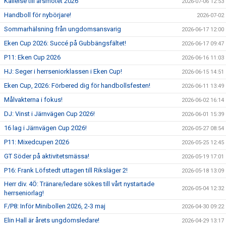
Kallelse till årsmötet 2026
2026-07-06 12:53
Handboll för nybörjare!
2026-07-02
Sommarhälsning från ungdomsansvarig
2026-06-17 12:00
Eken Cup 2026: Succé på Gubbängsfältet!
2026-06-17 09:47
P11: Eken Cup 2026
2026-06-16 11:03
HJ: Seger i herrseniorklassen i Eken Cup!
2026-06-15 14:51
Eken Cup, 2026: Förbered dig för handbollsfesten!
2026-06-11 13:49
Målvakterna i fokus!
2026-06-02 16:14
DJ: Vinst i Järnvägen Cup 2026!
2026-06-01 15:39
16 lag i Järnvägen Cup 2026!
2026-05-27 08:54
P11: Mixedcupen 2026
2026-05-25 12:45
GT Söder på aktivitetsmässa!
2026-05-19 17:01
P16: Frank Löfstedt uttagen till Riksläger 2!
2026-05-18 13:09
Herr div. 4Ö: Tränare/ledare sökes till vårt nystartade
2026-05-04 12:32
herrseniorlag!
F/P8: Inför Minibollen 2026, 2-3 maj
2026-04-30 09:22
Elin Hall är årets ungdomsledare!
2026-04-29 13:17