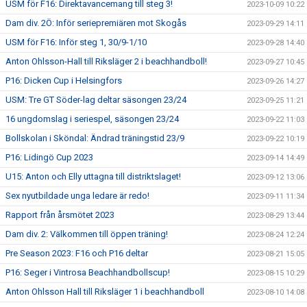
USM för F16: Direktavancemang till steg 3!
2023-10-09 10:22
Dam div. 2Ö: Inför seriepremiären mot Skogås
2023-09-29 14:11
USM för F16: Inför steg 1, 30/9-1/10
2023-09-28 14:40
Anton Ohlsson-Hall till Riksläger 2 i beachhandboll!
2023-09-27 10:45
P16: Dicken Cup i Helsingfors
2023-09-26 14:27
USM: Tre GT Söder-lag deltar säsongen 23/24
2023-09-25 11:21
16 ungdomslag i seriespel, säsongen 23/24
2023-09-22 11:03
Bollskolan i Sköndal: Ändrad träningstid 23/9
2023-09-22 10:19
P16: Lidingö Cup 2023
2023-09-14 14:49
U15: Anton och Elly uttagna till distriktslaget!
2023-09-12 13:06
Sex nyutbildade unga ledare är redo!
2023-09-11 11:34
Rapport från årsmötet 2023
2023-08-29 13:44
Dam div. 2: Välkommen till öppen träning!
2023-08-24 12:24
Pre Season 2023: F16 och P16 deltar
2023-08-21 15:05
P16: Seger i Vintrosa Beachhandbollscup!
2023-08-15 10:29
Anton Ohlsson Hall till Riksläger 1 i beachhandboll
2023-08-10 14:08