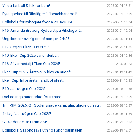
Vi startar boll & lek för barn!
2025-07-04 15:51
Fyra spelare till Riksläger 1 i beachhandboll!
2025-07-02 13:09
Bollskola för nybörjare födda 2018-2019
2025-07-01 16:04
F16: Amanda Broberg Rydqvist på Riksläger 2!
2025-07-01 12:04
Ungdomsansvarig om säsongen 24/25
2025-06-26 11:44
F12: Seger i Eken Cup 2025!
2025-06-25 11:25
P10: Eken Cup 2025 var underbar!
2025-06-24 10:36
P16: Silvermedalj i Eken Cup 2025!
2025-06-23
Eken Cup 2025: Årets cup blev en succé!
2025-06-19 11:42
Eken Cup: Inför årets handbollsfest!
2025-06-11 15:23
P10: Järnvägen Cup 2025
2025-06-05 14:55
Lyckad inspirationsdag för tränare
2025-06-02 19:59
Trim-SM, 2025: GT Söder visade kampvilja, glädje och stil!
2025-05-28 10:57
14 lag i Järnvägen Cup 2025!
2025-05-26 11:59
GT Söder deltar i Trim-SM!
2025-05-22 16:03
Bollskola: Säsongsavslutning i Sköndalshallen
2025-05-19 12:01