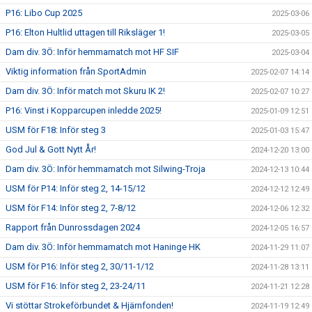
P16: Libo Cup 2025
2025-03-06
P16: Elton Hultlid uttagen till Riksläger 1!
2025-03-05
Dam div. 3Ö: Inför hemmamatch mot HF SIF
2025-03-04
Viktig information från SportAdmin
2025-02-07 14:14
Dam div. 3Ö: Inför match mot Skuru IK 2!
2025-02-07 10:27
P16: Vinst i Kopparcupen inledde 2025!
2025-01-09 12:51
USM för F18: Inför steg 3
2025-01-03 15:47
God Jul & Gott Nytt År!
2024-12-20 13:00
Dam div. 3Ö: Inför hemmamatch mot Silwing-Troja
2024-12-13 10:44
USM för P14: Inför steg 2, 14-15/12
2024-12-12 12:49
USM för F14: Inför steg 2, 7-8/12
2024-12-06 12:32
Rapport från Dunrossdagen 2024
2024-12-05 16:57
Dam div. 3Ö: Inför hemmamatch mot Haninge HK
2024-11-29 11:07
USM för P16: Inför steg 2, 30/11-1/12
2024-11-28 13:11
USM för F16: Inför steg 2, 23-24/11
2024-11-21 12:28
Vi stöttar Strokeförbundet & Hjärnfonden!
2024-11-19 12:49