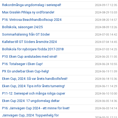
Rekordmånga ungdomslag i seriespel!
2024-09-17 12:35
Max Gisslén Pihlaja ny ordförande!
2024-08-29 15:03
P16: Vintrosa Beachhandbollscup 2024
2024-08-20 14:57
Bollskola, säsongen 24/25
2024-08-09 13:26
Sommarhälsning från GT Söder
2024-07-05 14:42
Kallelse till GT Söders årsmöte 2024
2024-07-04 14:45
Bollskola för nybörjare födda 2017-2018
2024-07-03 14:25
P10: Eken Cup avslutades med vinst!
2024-06-25 11:05
P16: Totalseger i Eken Cup!
2024-06-24 10:55
P9: En underbar Eken Cup-helg!
2024-06-19 11:09
Eken Cup, 2024: Så var årets handbollsfest!
2024-06-18 15:36
Eken Cup, 2024: Tips inför årets turnering!
2024-06-11 14:29
P11-12: Seriespel och många roliga cuper
2024-06-10 10:00
Eken Cup 2024: 17 ungdomslag deltar
2024-06-05 14:36
P16: Järnvägen Cup 2024 - ett minne för livet!
2024-06-03 14:14
Järnvägen Cup, 2024: Toppenhelg för
2024-05-31 12:15