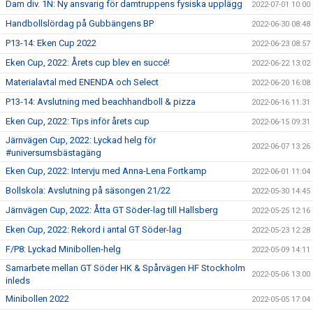
Dam div. 1N: Ny ansvarig för damtruppens fysiska upplägg
2022-07-01 10:00
Handbollslördag på Gubbängens BP
2022-06-30 08:48
P13-14: Eken Cup 2022
2022-06-23 08:57
Eken Cup, 2022: Årets cup blev en succé!
2022-06-22 13:02
Materialavtal med ENENDA och Select
2022-06-20 16:08
P13-14: Avslutning med beachhandboll & pizza
2022-06-16 11:31
Eken Cup, 2022: Tips inför årets cup
2022-06-15 09:31
Järnvägen Cup, 2022: Lyckad helg för
2022-06-07 13:26
#universumsbästagäng
Eken Cup, 2022: Intervju med Anna-Lena Fortkamp
2022-06-01 11:04
Bollskola: Avslutning på säsongen 21/22
2022-05-30 14:45
Järnvägen Cup, 2022: Åtta GT Söder-lag till Hallsberg
2022-05-25 12:16
Eken Cup, 2022: Rekord i antal GT Söder-lag
2022-05-23 12:28
F/P8: Lyckad Minibollen-helg
2022-05-09 14:11
Samarbete mellan GT Söder HK & Spårvägen HF Stockholm
2022-05-06 13:00
inleds
Minibollen 2022
2022-05-05 17:04