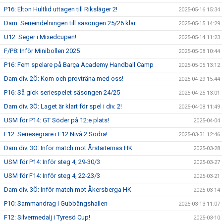
P16: Elton Hultlid uttagen till Riksläger 2!
2025-05-16 15:34
Dam: Serieindelningen till säsongen 25/26 klar
2025-05-15 14:29
U12: Seger i Mixedcupen!
2025-05-14 11:23
F/P8: Inför Minibollen 2025
2025-05-08 10:44
P16: Fem spelare på Barça Academy Handball Camp
2025-05-05 13:12
Dam div. 2Ö: Kom och provträna med oss!
2025-04-29 15:44
P16: Så gick seriespelet säsongen 24/25
2025-04-25 13:01
Dam div. 3Ö: Laget är klart för spel i div. 2!
2025-04-08 11:49
USM för P14: GT Söder på 12:e plats!
2025-04-04
F12: Seriesegrare i F12 Nivå 2 Södra!
2025-03-31 12:46
Dam div. 3Ö: Inför match mot Årstaiternas HK
2025-03-28
USM för P14: Inför steg 4, 29-30/3
2025-03-27
USM för F14: Inför steg 4, 22-23/3
2025-03-21
Dam div. 3Ö: Inför match mot Åkersberga HK
2025-03-14
P10: Sammandrag i Gubbängshallen
2025-03-13 11:07
F12: Silvermedalj i Tyresö Cup!
2025-03-10