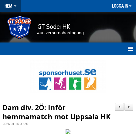
HEM
LOGGA IN
GT Söder HK
#universumsbästagäng
HEM
NYHETER
FÖRENINGEN
KALENDER
Dam div. 2Ö: Inför
<
>
KONTAKT
hemmamatch mot Uppsala HK
2026-01-15 09:30
DOKUMENT