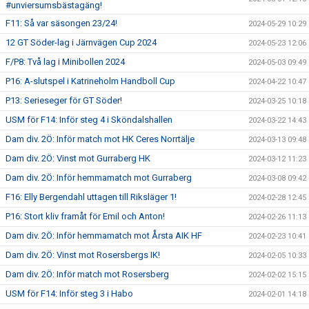
#unviersumsbästagäng!
F11: Så var säsongen 23/24!
2024-05-29 10:29
12 GT Söder-lag i Järnvägen Cup 2024
2024-05-23 12:06
F/P8: Två lag i Minibollen 2024
2024-05-03 09:49
P16: A-slutspel i Katrineholm Handboll Cup
2024-04-22 10:47
P13: Serieseger för GT Söder!
2024-03-25 10:18
USM för F14: Inför steg 4 i Sköndalshallen
2024-03-22 14:43
Dam div. 2Ö: Inför match mot HK Ceres Norrtälje
2024-03-13 09:48
Dam div. 2Ö: Vinst mot Gurraberg HK
2024-03-12 11:23
Dam div. 2Ö: Inför hemmamatch mot Gurraberg
2024-03-08 09:42
F16: Elly Bergendahl uttagen till Riksläger 1!
2024-02-28 12:45
P16: Stort kliv framåt för Emil och Anton!
2024-02-26 11:13
Dam div. 2Ö: Inför hemmamatch mot Årsta AIK HF
2024-02-23 10:41
Dam div. 2Ö: Vinst mot Rosersbergs IK!
2024-02-05 10:33
Dam div. 2Ö: Inför match mot Rosersberg
2024-02-02 15:15
USM för F14: Inför steg 3 i Habo
2024-02-01 14:18