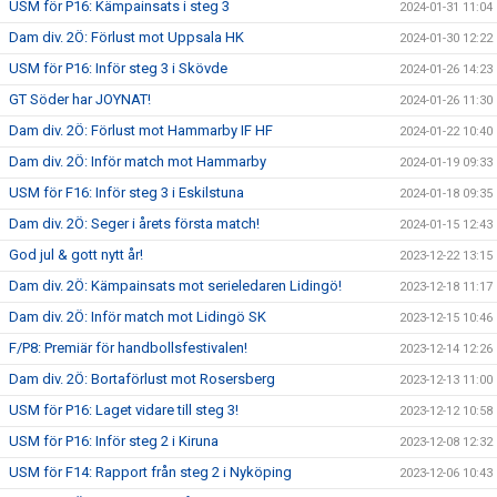
USM för P16: Kämpainsats i steg 3
2024-01-31 11:04
Dam div. 2Ö: Förlust mot Uppsala HK
2024-01-30 12:22
USM för P16: Inför steg 3 i Skövde
2024-01-26 14:23
GT Söder har JOYNAT!
2024-01-26 11:30
Dam div. 2Ö: Förlust mot Hammarby IF HF
2024-01-22 10:40
Dam div. 2Ö: Inför match mot Hammarby
2024-01-19 09:33
USM för F16: Inför steg 3 i Eskilstuna
2024-01-18 09:35
Dam div. 2Ö: Seger i årets första match!
2024-01-15 12:43
God jul & gott nytt år!
2023-12-22 13:15
Dam div. 2Ö: Kämpainsats mot serieledaren Lidingö!
2023-12-18 11:17
Dam div. 2Ö: Inför match mot Lidingö SK
2023-12-15 10:46
F/P8: Premiär för handbollsfestivalen!
2023-12-14 12:26
Dam div. 2Ö: Bortaförlust mot Rosersberg
2023-12-13 11:00
USM för P16: Laget vidare till steg 3!
2023-12-12 10:58
USM för P16: Inför steg 2 i Kiruna
2023-12-08 12:32
USM för F14: Rapport från steg 2 i Nyköping
2023-12-06 10:43