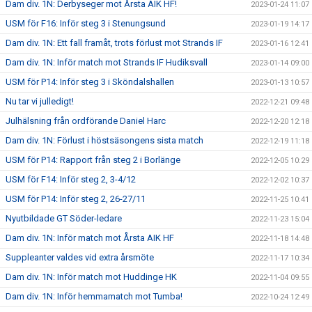
Dam div. 1N: Derbyseger mot Årsta AIK HF!
2023-01-24 11:07
USM för F16: Inför steg 3 i Stenungsund
2023-01-19 14:17
Dam div. 1N: Ett fall framåt, trots förlust mot Strands IF
2023-01-16 12:41
Dam div. 1N: Inför match mot Strands IF Hudiksvall
2023-01-14 09:00
USM för P14: Inför steg 3 i Sköndalshallen
2023-01-13 10:57
Nu tar vi julledigt!
2022-12-21 09:48
Julhälsning från ordförande Daniel Harc
2022-12-20 12:18
Dam div. 1N: Förlust i höstsäsongens sista match
2022-12-19 11:18
USM för P14: Rapport från steg 2 i Borlänge
2022-12-05 10:29
USM för F14: Inför steg 2, 3-4/12
2022-12-02 10:37
USM för P14: Inför steg 2, 26-27/11
2022-11-25 10:41
Nyutbildade GT Söder-ledare
2022-11-23 15:04
Dam div. 1N: Inför match mot Årsta AIK HF
2022-11-18 14:48
Suppleanter valdes vid extra årsmöte
2022-11-17 10:34
Dam div. 1N: Inför match mot Huddinge HK
2022-11-04 09:55
Dam div. 1N: Inför hemmamatch mot Tumba!
2022-10-24 12:49