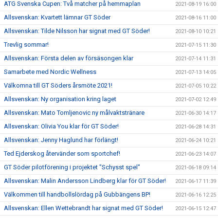
ATG Svenska Cupen: Två matcher på hemmaplan
2021-08-19 16:00
Allsvenskan: Kvartett lämnar GT Söder
2021-08-16 11:00
Allsvenskan: Tilde Nilsson har signat med GT Söder!
2021-08-10 10:21
Trevlig sommar!
2021-07-15 11:30
Allsvenskan: Första delen av försäsongen klar
2021-07-14 11:31
Samarbete med Nordic Wellness
2021-07-13 14:05
Välkomna till GT Söders årsmöte 2021!
2021-07-05 10:22
Allsvenskan: Ny organisation kring laget
2021-07-02 12:49
Allsvenskan: Mato Tomljenovic ny målvaktstränare
2021-06-30 14:17
Allsvenskan: Olivia You klar för GT Söder!
2021-06-28 14:31
Allsvenskan: Jenny Haglund har förlängt!
2021-06-24 10:21
Ted Ejderskog återvänder som sportchef!
2021-06-23 14:07
GT Söder pilotförening i projektet "Schysst spel"
2021-06-18 09:14
Allsvenskan: Malin Andersson Lindberg klar för GT Söder!
2021-06-17 11:39
Välkommen till handbollslördag på Gubbängens BP!
2021-06-16 12:25
Allsvenskan: Ellen Wettebrandt har signat med GT Söder!
2021-06-15 12:47