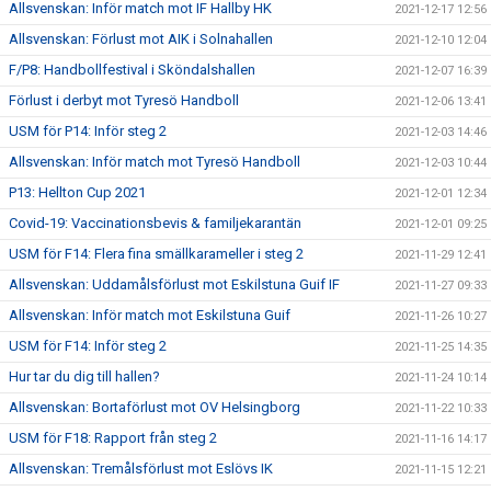
Allsvenskan: Inför match mot IF Hallby HK
2021-12-17 12:56
Allsvenskan: Förlust mot AIK i Solnahallen
2021-12-10 12:04
F/P8: Handbollfestival i Sköndalshallen
2021-12-07 16:39
Förlust i derbyt mot Tyresö Handboll
2021-12-06 13:41
USM för P14: Inför steg 2
2021-12-03 14:46
Allsvenskan: Inför match mot Tyresö Handboll
2021-12-03 10:44
P13: Hellton Cup 2021
2021-12-01 12:34
Covid-19: Vaccinationsbevis & familjekarantän
2021-12-01 09:25
USM för F14: Flera fina smällkarameller i steg 2
2021-11-29 12:41
Allsvenskan: Uddamålsförlust mot Eskilstuna Guif IF
2021-11-27 09:33
Allsvenskan: Inför match mot Eskilstuna Guif
2021-11-26 10:27
USM för F14: Inför steg 2
2021-11-25 14:35
Hur tar du dig till hallen?
2021-11-24 10:14
Allsvenskan: Bortaförlust mot OV Helsingborg
2021-11-22 10:33
USM för F18: Rapport från steg 2
2021-11-16 14:17
Allsvenskan: Tremålsförlust mot Eslövs IK
2021-11-15 12:21