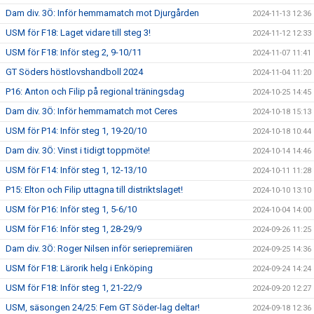
Dam div. 3Ö: Inför hemmamatch mot Djurgården
2024-11-13 12:36
USM för F18: Laget vidare till steg 3!
2024-11-12 12:33
USM för F18: Inför steg 2, 9-10/11
2024-11-07 11:41
GT Söders höstlovshandboll 2024
2024-11-04 11:20
P16: Anton och Filip på regional träningsdag
2024-10-25 14:45
Dam div. 3Ö: Inför hemmamatch mot Ceres
2024-10-18 15:13
USM för P14: Inför steg 1, 19-20/10
2024-10-18 10:44
Dam div. 3Ö: Vinst i tidigt toppmöte!
2024-10-14 14:46
USM för F14: Inför steg 1, 12-13/10
2024-10-11 11:28
P15: Elton och Filip uttagna till distriktslaget!
2024-10-10 13:10
USM för P16: Inför steg 1, 5-6/10
2024-10-04 14:00
USM för F16: Inför steg 1, 28-29/9
2024-09-26 11:25
Dam div. 3Ö: Roger Nilsen inför seriepremiären
2024-09-25 14:36
USM för F18: Lärorik helg i Enköping
2024-09-24 14:24
USM för F18: Inför steg 1, 21-22/9
2024-09-20 12:27
USM, säsongen 24/25: Fem GT Söder-lag deltar!
2024-09-18 12:36