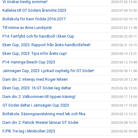
Vi önskar trevlig sommar!
2023-07-05 15:00
Kallelse till GT Söders årsmöte 2023
2023-07-04 10:30
Bollskola för barn födda 2016-2017
2023-07-03 10:19
Till minne av Arne Lundqvist
2023-07-02 11:38
P14: Fartfylld och fin handboll i Eken Cup
2023-06-22 09:11
Eken Cup, 2023: Rapport från årets handbollsfest!
2023-06-21 10:15
Eken Cup, 2023: Tips inför årets cup!
2023-06-14 13:21
P14: Haninge Beach Cup 2023
2023-06-12 10:48
Järnvägen Cup, 2023: Lyckad cuphelg för GT Söder!
2023-05-30 11:48
Dam div. 2: Intervju med Roger Nilsen
2023-05-29 12:38
Eken Cup, 2023: 16 GT Söder-lag deltar
2023-05-26 12:55
Dam div. 2: Välkommen till öppen träning!
2023-05-17 13:54
GT Söder deltar i Järnvägen Cup 2023
2023-05-17 10:00
Bollskola: Säsongsavslutning med lek och fika
2023-05-15 10:21
Dam div. 2: Patrick Wester lämnar GT Söder
2023-05-08 10:31
F/P8: Tre lag i Minibollen 2023
2023-05-05 09:48