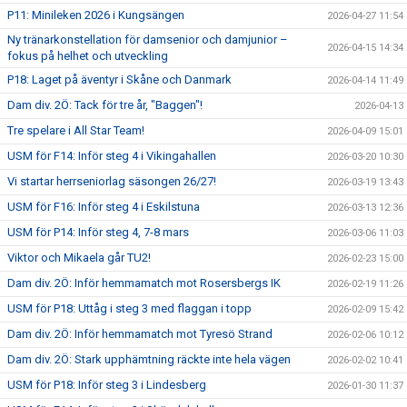
P11: Minileken 2026 i Kungsängen
2026-04-27 11:54
Ny tränarkonstellation för damsenior och damjunior –
2026-04-15 14:34
fokus på helhet och utveckling
P18: Laget på äventyr i Skåne och Danmark
2026-04-14 11:49
Dam div. 2Ö: Tack för tre år, "Baggen"!
2026-04-13
Tre spelare i All Star Team!
2026-04-09 15:01
USM för F14: Inför steg 4 i Vikingahallen
2026-03-20 10:30
Vi startar herrseniorlag säsongen 26/27!
2026-03-19 13:43
USM för F16: Inför steg 4 i Eskilstuna
2026-03-13 12:36
USM för P14: Inför steg 4, 7-8 mars
2026-03-06 11:03
Viktor och Mikaela går TU2!
2026-02-23 15:00
Dam div. 2Ö: Inför hemmamatch mot Rosersbergs IK
2026-02-19 11:26
USM för P18: Uttåg i steg 3 med flaggan i topp
2026-02-09 15:42
Dam div. 2Ö: Inför hemmamatch mot Tyresö Strand
2026-02-06 10:12
Dam div. 2Ö: Stark upphämtning räckte inte hela vägen
2026-02-02 10:41
USM för P18: Inför steg 3 i Lindesberg
2026-01-30 11:37