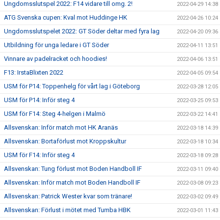
Ungdomsslutspel 2022: F14 vidare till omg. 2!
2022-04-29 14:38
ATG Svenska cupen: Kval mot Huddinge HK
2022-04-26 10:24
Ungdomsslutspelet 2022: GT Söder deltar med fyra lag
2022-04-20 09:36
Utbildning för unga ledare i GT Söder
2022-04-11 13:51
Vinnare av padelracket och hoodies!
2022-04-06 13:51
F13: IrstaBlixten 2022
2022-04-05 09:54
USM för P14: Toppenhelg för vårt lag i Göteborg
2022-03-28 12:05
USM för P14: Inför steg 4
2022-03-25 09:53
USM för F14: Steg 4-helgen i Malmö
2022-03-22 14:41
Allsvenskan: Inför match mot HK Aranäs
2022-03-18 14:39
Allsvenskan: Bortaförlust mot Kroppskultur
2022-03-18 10:34
USM för F14: Inför steg 4
2022-03-18 09:28
Allsvenskan: Tung förlust mot Boden Handboll IF
2022-03-11 09:40
Allsvenskan: Inför match mot Boden Handboll IF
2022-03-08 09:23
Allsvenskan: Patrick Wester kvar som tränare!
2022-03-02 09:49
Allsvenskan: Förlust i mötet med Tumba HBK
2022-03-01 11:43