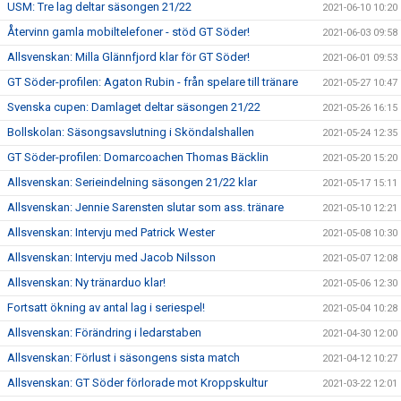
USM: Tre lag deltar säsongen 21/22
2021-06-10 10:20
Återvinn gamla mobiltelefoner - stöd GT Söder!
2021-06-03 09:58
Allsvenskan: Milla Glännfjord klar för GT Söder!
2021-06-01 09:53
GT Söder-profilen: Agaton Rubin - från spelare till tränare
2021-05-27 10:47
Svenska cupen: Damlaget deltar säsongen 21/22
2021-05-26 16:15
Bollskolan: Säsongsavslutning i Sköndalshallen
2021-05-24 12:35
GT Söder-profilen: Domarcoachen Thomas Bäcklin
2021-05-20 15:20
Allsvenskan: Serieindelning säsongen 21/22 klar
2021-05-17 15:11
Allsvenskan: Jennie Sarensten slutar som ass. tränare
2021-05-10 12:21
Allsvenskan: Intervju med Patrick Wester
2021-05-08 10:30
Allsvenskan: Intervju med Jacob Nilsson
2021-05-07 12:08
Allsvenskan: Ny tränarduo klar!
2021-05-06 12:30
Fortsatt ökning av antal lag i seriespel!
2021-05-04 10:28
Allsvenskan: Förändring i ledarstaben
2021-04-30 12:00
Allsvenskan: Förlust i säsongens sista match
2021-04-12 10:27
Allsvenskan: GT Söder förlorade mot Kroppskultur
2021-03-22 12:01