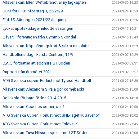
Allsvenskan: Ellen Wettebrandt är ny lagkapten
2021-09-30 16:23
USM för F18: Inför steg 1, 25-26/9
2021-09-24 10:53
F14-15: Säsongen 2021/22 är igång
2021-09-21 12:26
Lyckat upptaktsläger inledde säsongen
2021-09-17 10:21
Gåva till föreningen från Gymmix Sköndal
2021-09-15 15:43
Allsvenskan: Köp säsongskort & säkra din plats!
2021-09-09 11:29
Handbollens dag i Farsta Centrum, 11/9
2021-09-07 12:29
C.A.G fortsätter att sponsra GT Söder!
2021-09-03 09:31
Rapport från årsmötet 2021
2021-09-02 09:57
ATG Svenska cupen: Förlust mot Tyresö Handboll
2021-08-27 15:30
Allsvenskan: Alexandra Siirala gör comeback!
2021-08-26 15:00
Bollskola för barn födda 2014-2015
2021-08-24 14:18
Allsvenskan: Coaches corner, del 1
2021-08-24 10:50
ATG Svenska Cupen: Förlust mot SHE-laget IK Sävehof
2021-08-23 10:02
ATG Svenska Cupen: Förlust mot Eslövs IK
2021-08-20 21:45
Allsvenskan: Tuva Nilsson spelar med GT Söder!
2021-08-20 12:00