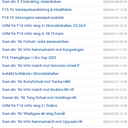
Dam div. 2: Förändring i ledarstaben
2023-04-28 09:43
F15-16: Seriespelsavslutning & IrstaBlixten
2023-04-12 12:35
P14-15: Säsongens seriespel avslutat
2023-04-04 12:59
USM för F14: Inför steg 4 i Sköndalshallen, 25-26/3
2023-03-24 10:22
USM för P14: Inför steg 4, 18-19 mars
2023-03-17 09:30
Dam div. 1N: Förlust i sista seriematchen
2023-03-15 09:34
Dam div. 1N: Inför hemmamatch mot Kungsängen
2023-03-11 11:07
P14: Framgångar i Libo Cup 2023
2023-03-09 12:47
Dam div. 1N: Inför match mot Gimonäs Umeå IF
2023-03-04 11:09
Inställd bollskola i Sköndalshallen
2023-03-03 14:00
Dam div. 1N: Bortaförlust mot Tumba HBK
2023-02-21 12:54
Dam div. 1N: Inför match mot Bodens BK HF
2023-02-10 12:57
Damer div. 1N: Tung förlust mot Huddinge HK
2023-02-08 10:23
USM för F14: Inför steg 3 i Örebro
2023-02-03 10:30
Dam div. 1N: Ytterligare ett steg framåt
2023-02-02 12:13
Dam div. 1N: Inför hemmamatch mot Uppsala HK
2023-01-30 13:28