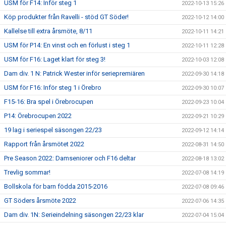
USM för F14: Inför steg 1
2022-10-13 15:26
Köp produkter från Ravelli - stöd GT Söder!
2022-10-12 14:00
Kallelse till extra årsmöte, 8/11
2022-10-11 14:21
USM för P14: En vinst och en förlust i steg 1
2022-10-11 12:28
USM för F16: Laget klart för steg 3!
2022-10-03 12:08
Dam div. 1 N: Patrick Wester inför seriepremiären
2022-09-30 14:18
USM för F16: Inför steg 1 i Örebro
2022-09-30 10:07
F15-16: Bra spel i Örebrocupen
2022-09-23 10:04
P14: Örebrocupen 2022
2022-09-21 10:29
19 lag i seriespel säsongen 22/23
2022-09-12 14:14
Rapport från årsmötet 2022
2022-08-31 14:50
Pre Season 2022: Damseniorer och F16 deltar
2022-08-18 13:02
Trevlig sommar!
2022-07-08 14:19
Bollskola för barn födda 2015-2016
2022-07-08 09:46
GT Söders årsmöte 2022
2022-07-06 14:35
Dam div. 1N: Serieindelning säsongen 22/23 klar
2022-07-04 15:04