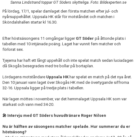
Sanna Lindstrand toppar GT Söders skytteliga. Foto: Bildexperten.se
MATCHER
På lördag, 17/1, spelar damlaget den första matchen efter jul- och
nyårsuppehållet. Uppsala HK står för motståndet och matchen i
EKEN CUP
Sköndalshallen startar kl 16.30.
Efter höstsäsongens 11 omgångar ligger
GT Söder
på åttonde plats i
tabellen med 10 intjänade poäng. Laget har vunnit fem matcher och
förlorat sex.
Tjejerna har haft ett långt uppehåll och inte spelat match sedan luciadagen
då Skogås besegrades med tre bollar på bortaplan.
Lördagens motståndare
Uppsala HK
har spelat en match på det nya året.
Den 10 januari vann laget över Skogås HK med de övertygande siffrorna
32-16. Uppsala ligger på tredje plats i tabellen.
När lagen möttes i november, var det hemmalaget Uppsala HK som var
starkast och vann med 34-20.
🎤 Intervju med GT Söders huvudtränare Roger Nilsen
Nu är hälften av säsongens matcher spelade. Hur summerar du er
höstsäsong?