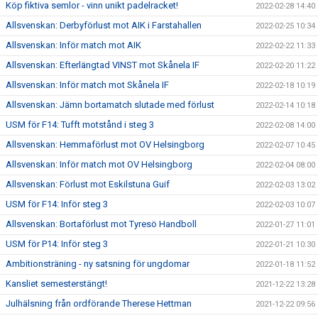
Köp fiktiva semlor - vinn unikt padelracket!
2022-02-28 14:40
Allsvenskan: Derbyförlust mot AIK i Farstahallen
2022-02-25 10:34
Allsvenskan: Inför match mot AIK
2022-02-22 11:33
Allsvenskan: Efterlängtad VINST mot Skånela IF
2022-02-20 11:22
Allsvenskan: Inför match mot Skånela IF
2022-02-18 10:19
Allsvenskan: Jämn bortamatch slutade med förlust
2022-02-14 10:18
USM för F14: Tufft motstånd i steg 3
2022-02-08 14:00
Allsvenskan: Hemmaförlust mot OV Helsingborg
2022-02-07 10:45
Allsvenskan: Inför match mot OV Helsingborg
2022-02-04 08:00
Allsvenskan: Förlust mot Eskilstuna Guif
2022-02-03 13:02
USM för F14: Inför steg 3
2022-02-03 10:07
Allsvenskan: Bortaförlust mot Tyresö Handboll
2022-01-27 11:01
USM för P14: Inför steg 3
2022-01-21 10:30
Ambitionsträning - ny satsning för ungdomar
2022-01-18 11:52
Kansliet semesterstängt!
2021-12-22 13:28
Julhälsning från ordförande Therese Hettman
2021-12-22 09:56