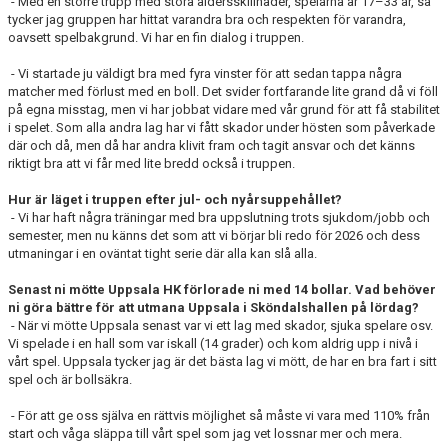
- Med en större trupp med stora åldersskillnader, spelarna är 17–33 år, så
tycker jag gruppen har hittat varandra bra och respekten för varandra,
oavsett spelbakgrund. Vi har en fin dialog i truppen.
- Vi startade ju väldigt bra med fyra vinster för att sedan tappa några
matcher med förlust med en boll. Det svider fortfarande lite grand då vi föll
på egna misstag, men vi har jobbat vidare med vår grund för att få stabilitet
i spelet. Som alla andra lag har vi fått skador under hösten som påverkade
där och då, men då har andra klivit fram och tagit ansvar och det känns
riktigt bra att vi får med lite bredd också i truppen.
Hur är läget i truppen efter jul- och nyårsuppehållet?
- Vi har haft några träningar med bra uppslutning trots sjukdom/jobb och
semester, men nu känns det som att vi börjar bli redo för 2026 och dess
utmaningar i en oväntat tight serie där alla kan slå alla.
Senast ni mötte Uppsala HK förlorade ni med 14 bollar. Vad behöver
ni göra bättre för att utmana Uppsala i Sköndalshallen på lördag?
- När vi mötte Uppsala senast var vi ett lag med skador, sjuka spelare osv.
Vi spelade i en hall som var iskall (14 grader) och kom aldrig upp i nivå i
vårt spel. Uppsala tycker jag är det bästa lag vi mött, de har en bra fart i sitt
spel och är bollsäkra.
- För att ge oss själva en rättvis möjlighet så måste vi vara med 110% från
start och våga släppa till vårt spel som jag vet lossnar mer och mera.