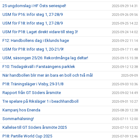
25 ungdomslag i HF Östs seriespel!
2025-09-29 14:31
USM för P16: Inför steg 1, 27-28/9
2025-09-26 09:56
USM för F18: Inför steg 1, 27-28/9
2025-09-25 14:22
USM för P18: Laget direkt vidare till steg 3!
2025-09-24 14:02
F12: Handbollens dag i Eklunds hage
2025-09-22 11:14
USM för P18: Inför steg 1, 20-21/9!
2025-09-17 11:48
USM, säsongen 25/26: Rekordmånga lag deltar!
2025-09-15 15:38
F10: Tisdagskväll i Farstaängens parklek
2025-09-12 12:38
När handbollen blir mer än bara en boll och två mål
2025-09-09
P18: Träningsläger i Visby, 29-31/8
2025-09-03 10:36
Rapport från GT Söders årsmöte
2025-09-02 14:49
Tre spelare på Riksläger 1 i beachhandboll
2025-09-01 10:27
Kampanj hos Enenda
2025-08-20 12:38
Sommarhälsning!
2025-07-11 12:00
Kallelse till GT Söders årsmöte 2025
2025-07-10 12:32
P18: Partille World Cup 2025
2025-07-09 12:46