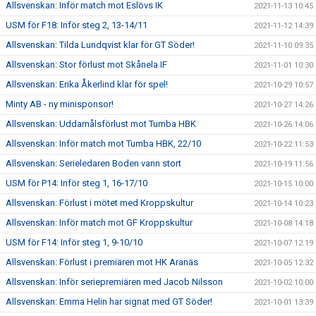
Allsvenskan: Inför match mot Eslövs IK
2021-11-13 10:45
USM för F18: Inför steg 2, 13-14/11
2021-11-12 14:39
Allsvenskan: Tilda Lundqvist klar för GT Söder!
2021-11-10 09:35
Allsvenskan: Stor förlust mot Skånela IF
2021-11-01 10:30
Allsvenskan: Erika Åkerlind klar för spel!
2021-10-29 10:57
Minty AB - ny minisponsor!
2021-10-27 14:26
Allsvenskan: Uddamålsförlust mot Tumba HBK
2021-10-26 14:06
Allsvenskan: Inför match mot Tumba HBK, 22/10
2021-10-22 11:53
Allsvenskan: Serieledaren Boden vann stort
2021-10-19 11:56
USM för P14: Inför steg 1, 16-17/10
2021-10-15 10:00
Allsvenskan: Förlust i mötet med Kroppskultur
2021-10-14 10:23
Allsvenskan: Inför match mot GF Kroppskultur
2021-10-08 14:18
USM för F14: Inför steg 1, 9-10/10
2021-10-07 12:19
Allsvenskan: Förlust i premiären mot HK Aranäs
2021-10-05 12:32
Allsvenskan: Inför seriepremiären med Jacob Nilsson
2021-10-02 10:00
Allsvenskan: Emma Helin har signat med GT Söder!
2021-10-01 13:39