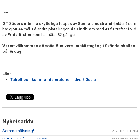
---
GT Söders interna skytteliga
toppas av
Sanna Lindstrand
(bilden)
som
har gjort 44 mål. På andra plats ligger
Ida Lindblom
med 41 fullträffar följd
av
Frida Blohm
som har nätat 32 gånger.
Varmt välkommen att sötta #universumsbästagäng i Sköndalshallen
på lördag!
---
Länk
Tabell och kommande matcher i div. 2 Östra
Nyhetsarkiv
Sommarhälsning!
2026-07-10 15:03