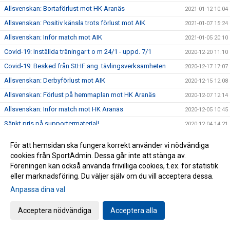
Allsvenskan: Bortaförlust mot HK Aranäs
2021-01-12 10:04
Allsvenskan: Positiv känsla trots förlust mot AIK
2021-01-07 15:24
Allsvenskan: Inför match mot AIK
2021-01-05 20:10
Covid-19: Inställda träningar t o m 24/1 - uppd. 7/1
2020-12-20 11:10
Covid-19: Besked från StHF ang. tävlingsverksamheten
2020-12-17 17:07
Allsvenskan: Derbyförlust mot AIK
2020-12-15 12:08
Allsvenskan: Förlust på hemmaplan mot HK Aranäs
2020-12-07 12:14
Allsvenskan: Inför match mot HK Aranäs
2020-12-05 10:45
Sänkt pris på supportermaterial!
2020-12-04 14:21
Covid-19: Skärpta råd från Folkhälsomyndigheten, uppd.
2020-12-02 12:41
För att hemsidan ska fungera korrekt använder vi nödvändiga
2/12
cookies från SportAdmin. Dessa går inte att stänga av.
Allsvenskan: Bortaförlust mot Kärra HF
2020-11-19 12:53
Föreningen kan också använda frivilliga cookies, t.ex. för statistik
Covid-19: Seriespel pausas fram till jul - uppd. 18/11 kl
eller marknadsföring. Du väljer själv om du vill acceptera dessa.
2020-11-18 12:11
14:36
Anpassa dina val
Unik satsning på våra ungdomsledare
2020-11-13 12:43
Acceptera nödvändiga
Acceptera alla
Allsvenskan: Förlust i bortamötet med Eskilstuna Guif IF
2020-11-09 16:48
Allsvenskan: Tung bortaförlust mot Tyresö
2020-10-27 14:45