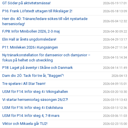
GT Söder på aktivitetsmässa!
2026-05-19 17:01
P16: Frank Löfstedt uttagen till Riksläger 2!
2026-05-18 13:09
Herr div. 4Ö: Tränare/ledare sökes till vårt nystartade
2026-05-04 12:32
herrseniorlag!
F/P8: Inför Minibollen 2026, 2-3 maj
2026-04-30 09:22
Elin Hall är årets ungdomsledare!
2026-04-29 13:17
P11: Minileken 2026 i Kungsängen
2026-04-27 11:54
Ny tränarkonstellation för damsenior och damjunior –
2026-04-15 14:34
fokus på helhet och utveckling
P18: Laget på äventyr i Skåne och Danmark
2026-04-14 11:49
Dam div. 2Ö: Tack för tre år, "Baggen"!
2026-04-13
Tre spelare i All Star Team!
2026-04-09 15:01
USM för F14: Inför steg 4 i Vikingahallen
2026-03-20 10:30
Vi startar herrseniorlag säsongen 26/27!
2026-03-19 13:43
USM för F16: Inför steg 4 i Eskilstuna
2026-03-13 12:36
USM för P14: Inför steg 4, 7-8 mars
2026-03-06 11:03
Viktor och Mikaela går TU2!
2026-02-23 15:00