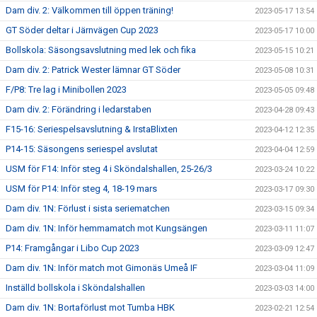
Dam div. 2: Välkommen till öppen träning!
2023-05-17 13:54
GT Söder deltar i Järnvägen Cup 2023
2023-05-17 10:00
Bollskola: Säsongsavslutning med lek och fika
2023-05-15 10:21
Dam div. 2: Patrick Wester lämnar GT Söder
2023-05-08 10:31
F/P8: Tre lag i Minibollen 2023
2023-05-05 09:48
Dam div. 2: Förändring i ledarstaben
2023-04-28 09:43
F15-16: Seriespelsavslutning & IrstaBlixten
2023-04-12 12:35
P14-15: Säsongens seriespel avslutat
2023-04-04 12:59
USM för F14: Inför steg 4 i Sköndalshallen, 25-26/3
2023-03-24 10:22
USM för P14: Inför steg 4, 18-19 mars
2023-03-17 09:30
Dam div. 1N: Förlust i sista seriematchen
2023-03-15 09:34
Dam div. 1N: Inför hemmamatch mot Kungsängen
2023-03-11 11:07
P14: Framgångar i Libo Cup 2023
2023-03-09 12:47
Dam div. 1N: Inför match mot Gimonäs Umeå IF
2023-03-04 11:09
Inställd bollskola i Sköndalshallen
2023-03-03 14:00
Dam div. 1N: Bortaförlust mot Tumba HBK
2023-02-21 12:54