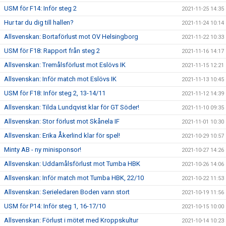
USM för F14: Inför steg 2
2021-11-25 14:35
Hur tar du dig till hallen?
2021-11-24 10:14
Allsvenskan: Bortaförlust mot OV Helsingborg
2021-11-22 10:33
USM för F18: Rapport från steg 2
2021-11-16 14:17
Allsvenskan: Tremålsförlust mot Eslövs IK
2021-11-15 12:21
Allsvenskan: Inför match mot Eslövs IK
2021-11-13 10:45
USM för F18: Inför steg 2, 13-14/11
2021-11-12 14:39
Allsvenskan: Tilda Lundqvist klar för GT Söder!
2021-11-10 09:35
Allsvenskan: Stor förlust mot Skånela IF
2021-11-01 10:30
Allsvenskan: Erika Åkerlind klar för spel!
2021-10-29 10:57
Minty AB - ny minisponsor!
2021-10-27 14:26
Allsvenskan: Uddamålsförlust mot Tumba HBK
2021-10-26 14:06
Allsvenskan: Inför match mot Tumba HBK, 22/10
2021-10-22 11:53
Allsvenskan: Serieledaren Boden vann stort
2021-10-19 11:56
USM för P14: Inför steg 1, 16-17/10
2021-10-15 10:00
Allsvenskan: Förlust i mötet med Kroppskultur
2021-10-14 10:23