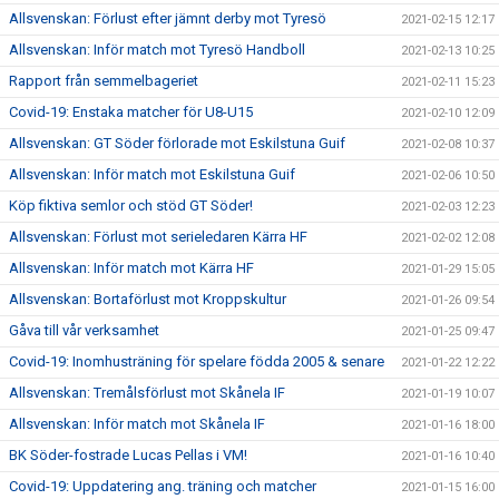
Allsvenskan: Förlust efter jämnt derby mot Tyresö
2021-02-15 12:17
Allsvenskan: Inför match mot Tyresö Handboll
2021-02-13 10:25
Rapport från semmelbageriet
2021-02-11 15:23
Covid-19: Enstaka matcher för U8-U15
2021-02-10 12:09
Allsvenskan: GT Söder förlorade mot Eskilstuna Guif
2021-02-08 10:37
Allsvenskan: Inför match mot Eskilstuna Guif
2021-02-06 10:50
Köp fiktiva semlor och stöd GT Söder!
2021-02-03 12:23
Allsvenskan: Förlust mot serieledaren Kärra HF
2021-02-02 12:08
Allsvenskan: Inför match mot Kärra HF
2021-01-29 15:05
Allsvenskan: Bortaförlust mot Kroppskultur
2021-01-26 09:54
Gåva till vår verksamhet
2021-01-25 09:47
Covid-19: Inomhusträning för spelare födda 2005 & senare
2021-01-22 12:22
Allsvenskan: Tremålsförlust mot Skånela IF
2021-01-19 10:07
Allsvenskan: Inför match mot Skånela IF
2021-01-16 18:00
BK Söder-fostrade Lucas Pellas i VM!
2021-01-16 10:40
Covid-19: Uppdatering ang. träning och matcher
2021-01-15 16:00