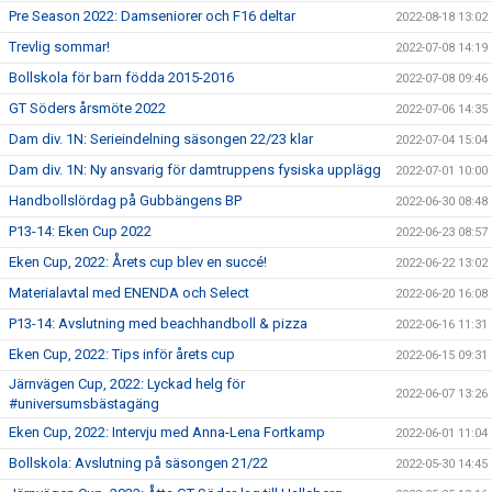
Pre Season 2022: Damseniorer och F16 deltar
2022-08-18 13:02
Trevlig sommar!
2022-07-08 14:19
Bollskola för barn födda 2015-2016
2022-07-08 09:46
GT Söders årsmöte 2022
2022-07-06 14:35
Dam div. 1N: Serieindelning säsongen 22/23 klar
2022-07-04 15:04
Dam div. 1N: Ny ansvarig för damtruppens fysiska upplägg
2022-07-01 10:00
Handbollslördag på Gubbängens BP
2022-06-30 08:48
P13-14: Eken Cup 2022
2022-06-23 08:57
Eken Cup, 2022: Årets cup blev en succé!
2022-06-22 13:02
Materialavtal med ENENDA och Select
2022-06-20 16:08
P13-14: Avslutning med beachhandboll & pizza
2022-06-16 11:31
Eken Cup, 2022: Tips inför årets cup
2022-06-15 09:31
Järnvägen Cup, 2022: Lyckad helg för
2022-06-07 13:26
#universumsbästagäng
Eken Cup, 2022: Intervju med Anna-Lena Fortkamp
2022-06-01 11:04
Bollskola: Avslutning på säsongen 21/22
2022-05-30 14:45