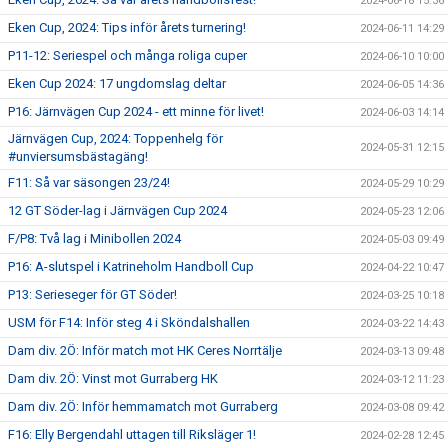
2024-06-18 15:36
Eken Cup, 2024: Tips inför årets turnering!
2024-06-11 14:29
P11-12: Seriespel och många roliga cuper
2024-06-10 10:00
Eken Cup 2024: 17 ungdomslag deltar
2024-06-05 14:36
P16: Järnvägen Cup 2024 - ett minne för livet!
2024-06-03 14:14
Järnvägen Cup, 2024: Toppenhelg för
2024-05-31 12:15
#unviersumsbästagäng!
F11: Så var säsongen 23/24!
2024-05-29 10:29
12 GT Söder-lag i Järnvägen Cup 2024
2024-05-23 12:06
F/P8: Två lag i Minibollen 2024
2024-05-03 09:49
P16: A-slutspel i Katrineholm Handboll Cup
2024-04-22 10:47
P13: Serieseger för GT Söder!
2024-03-25 10:18
USM för F14: Inför steg 4 i Sköndalshallen
2024-03-22 14:43
Dam div. 2Ö: Inför match mot HK Ceres Norrtälje
2024-03-13 09:48
Dam div. 2Ö: Vinst mot Gurraberg HK
2024-03-12 11:23
Dam div. 2Ö: Inför hemmamatch mot Gurraberg
2024-03-08 09:42
F16: Elly Bergendahl uttagen till Riksläger 1!
2024-02-28 12:45