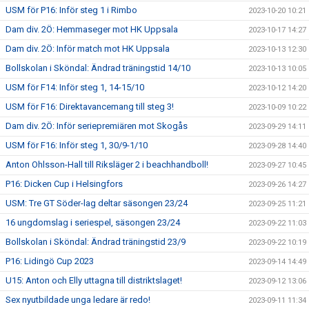
USM för P16: Inför steg 1 i Rimbo
2023-10-20 10:21
Dam div. 2Ö: Hemmaseger mot HK Uppsala
2023-10-17 14:27
Dam div. 2Ö: Inför match mot HK Uppsala
2023-10-13 12:30
Bollskolan i Sköndal: Ändrad träningstid 14/10
2023-10-13 10:05
USM för F14: Inför steg 1, 14-15/10
2023-10-12 14:20
USM för F16: Direktavancemang till steg 3!
2023-10-09 10:22
Dam div. 2Ö: Inför seriepremiären mot Skogås
2023-09-29 14:11
USM för F16: Inför steg 1, 30/9-1/10
2023-09-28 14:40
Anton Ohlsson-Hall till Riksläger 2 i beachhandboll!
2023-09-27 10:45
P16: Dicken Cup i Helsingfors
2023-09-26 14:27
USM: Tre GT Söder-lag deltar säsongen 23/24
2023-09-25 11:21
16 ungdomslag i seriespel, säsongen 23/24
2023-09-22 11:03
Bollskolan i Sköndal: Ändrad träningstid 23/9
2023-09-22 10:19
P16: Lidingö Cup 2023
2023-09-14 14:49
U15: Anton och Elly uttagna till distriktslaget!
2023-09-12 13:06
Sex nyutbildade unga ledare är redo!
2023-09-11 11:34