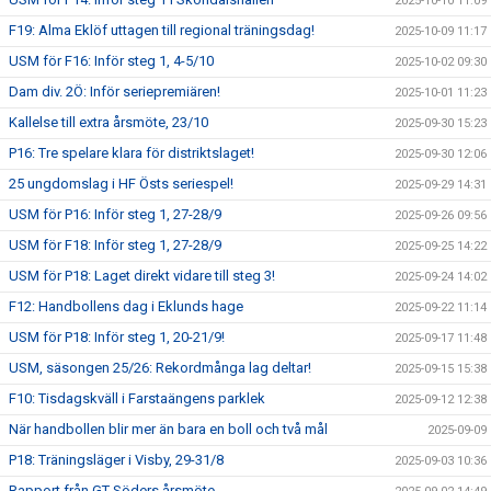
2025-10-10 11:09
F19: Alma Eklöf uttagen till regional träningsdag!
2025-10-09 11:17
USM för F16: Inför steg 1, 4-5/10
2025-10-02 09:30
Dam div. 2Ö: Inför seriepremiären!
2025-10-01 11:23
Kallelse till extra årsmöte, 23/10
2025-09-30 15:23
P16: Tre spelare klara för distriktslaget!
2025-09-30 12:06
25 ungdomslag i HF Östs seriespel!
2025-09-29 14:31
USM för P16: Inför steg 1, 27-28/9
2025-09-26 09:56
USM för F18: Inför steg 1, 27-28/9
2025-09-25 14:22
USM för P18: Laget direkt vidare till steg 3!
2025-09-24 14:02
F12: Handbollens dag i Eklunds hage
2025-09-22 11:14
USM för P18: Inför steg 1, 20-21/9!
2025-09-17 11:48
USM, säsongen 25/26: Rekordmånga lag deltar!
2025-09-15 15:38
F10: Tisdagskväll i Farstaängens parklek
2025-09-12 12:38
När handbollen blir mer än bara en boll och två mål
2025-09-09
P18: Träningsläger i Visby, 29-31/8
2025-09-03 10:36
Rapport från GT Söders årsmöte