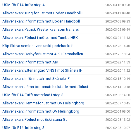
USM för F14: Inför steg 4
2022-03-18 09:28
Allsvenskan: Tung förlust mot Boden Handboll IF
2022-03-11 09:40
Allsvenskan: Inför match mot Boden Handboll IF
2022-03-08 09:23
Allsvenskan: Patrick Wester kvar som tränare!
2022-03-02 09:49
Allsvenskan: Förlust i mötet med Tumba HBK
2022-03-01 11:43
Köp fiktiva semlor - vinn unikt padelracket!
2022-02-28 14:40
Allsvenskan: Derbyförlust mot AIK i Farstahallen
2022-02-25 10:34
Allsvenskan: Inför match mot AIK
2022-02-22 11:33
Allsvenskan: Efterlängtad VINST mot Skånela IF
2022-02-20 11:22
Allsvenskan: Inför match mot Skånela IF
2022-02-18 10:19
Allsvenskan: Jämn bortamatch slutade med förlust
2022-02-14 10:18
USM för F14: Tufft motstånd i steg 3
2022-02-08 14:00
Allsvenskan: Hemmaförlust mot OV Helsingborg
2022-02-07 10:45
Allsvenskan: Inför match mot OV Helsingborg
2022-02-04 08:00
Allsvenskan: Förlust mot Eskilstuna Guif
2022-02-03 13:02
USM för F14: Inför steg 3
2022-02-03 10:07