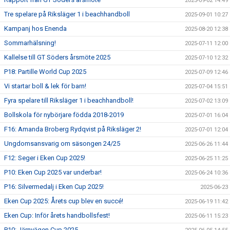
2025-09-02 14:49
Tre spelare på Riksläger 1 i beachhandboll
2025-09-01 10:27
Kampanj hos Enenda
2025-08-20 12:38
Sommarhälsning!
2025-07-11 12:00
Kallelse till GT Söders årsmöte 2025
2025-07-10 12:32
P18: Partille World Cup 2025
2025-07-09 12:46
Vi startar boll & lek för barn!
2025-07-04 15:51
Fyra spelare till Riksläger 1 i beachhandboll!
2025-07-02 13:09
Bollskola för nybörjare födda 2018-2019
2025-07-01 16:04
F16: Amanda Broberg Rydqvist på Riksläger 2!
2025-07-01 12:04
Ungdomsansvarig om säsongen 24/25
2025-06-26 11:44
F12: Seger i Eken Cup 2025!
2025-06-25 11:25
P10: Eken Cup 2025 var underbar!
2025-06-24 10:36
P16: Silvermedalj i Eken Cup 2025!
2025-06-23
Eken Cup 2025: Årets cup blev en succé!
2025-06-19 11:42
Eken Cup: Inför årets handbollsfest!
2025-06-11 15:23
P10: Järnvägen Cup 2025