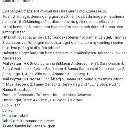
Annika Lilja vidare.
Lina Stolperud spelade mycket bra i försvaret. Foto: Express-Bild.
Positivt att laget denna gång gjorde 20 mål. I de båda tidigare matcherna
har bara 16 nätkänningar åstadkommits. Nu gäller det att utöka denna
skörd hemma på lördag mot Bjurslätt/Torslanda och därmed lämna näst
jumboplatsen.
HK Drott, coachat av den f. förbundskaptenen för damlandslaget, Thomas
Sivertsson, var för dagen det bästa laget och har som nykomling i serien
tagit fyra poäng hittills. Bra jobbat!
Halmstadslaget hade sin bästa spelare i niomålsskytten Johanna Birkkjear
Andersson.
Målskyttar, HK Drott
: Johanna Birkkjear Andersson 9 (3), Sara Olsson 4,
Sally Sivertsson 4, Cecilia Patriksson 4, Sanna Suoraniemi 2, Louise Lilja 2,
Stina Lago 1, Anna Wibring 1, Amanda Kullenberg 1.
Målskyttar, GT Söder:
Linn Åberg 5, Sanna Stolperud 4, Yasmin Domonji
4, Moa Hagberg 2, Fanny Gerlach 2, Jenny Haglund 1, Lina Stolperud 1,
Hanna Gustafsson 1.
Domare: Cassandra Toftevall Horn och Maja Cecavac.
Utvisningar, Drott: 4 x 2 min., GT Söder: 1 x 2 min.
Publik: 144.
Länkar:
Matchprotokoll
Tabell
och kommande matcher
Texten skriven av:
Janne Wigren