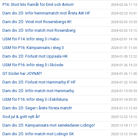
P16: Stort kliv framåt för Emil och Anton!
2024-02-26 11:13
Dam div. 2Ö: Inför hemmamatch mot Årsta AIK HF
2024-02-23 10:41
Dam div. 2Ö: Vinst mot Rosersbergs IK!
2024-02-05 10:33
Dam div. 2Ö: Inför match mot Rosersberg
2024-02-02 15:15
USM för F14: Inför steg 3 i Habo
2024-02-01 14:18
USM för P16: Kämpainsats i steg 3
2024-01-31 11:04
Dam div. 2Ö: Förlust mot Uppsala HK
2024-01-30 12:22
USM för P16: Inför steg 3 i Skövde
2024-01-26 14:23
GT Söder har JOYNAT!
2024-01-26 11:30
Dam div. 2Ö: Förlust mot Hammarby IF HF
2024-01-22 10:40
Dam div. 2Ö: Inför match mot Hammarby
2024-01-19 09:33
USM för F16: Inför steg 3 i Eskilstuna
2024-01-18 09:35
Dam div. 2Ö: Seger i årets första match!
2024-01-15 12:43
God jul & gott nytt år!
2023-12-22 13:15
Dam div. 2Ö: Kämpainsats mot serieledaren Lidingö!
2023-12-18 11:17
Dam div. 2Ö: Inför match mot Lidingö SK
2023-12-15 10:46