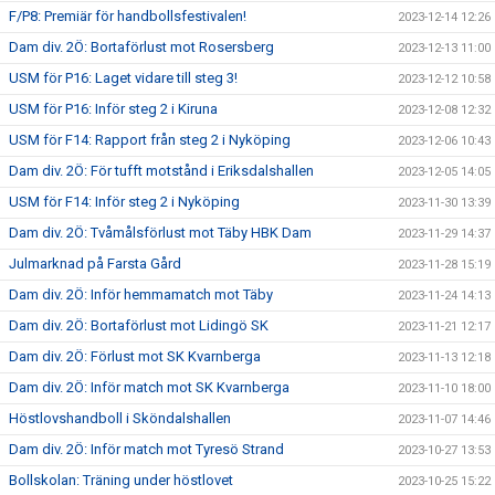
F/P8: Premiär för handbollsfestivalen!
2023-12-14 12:26
Dam div. 2Ö: Bortaförlust mot Rosersberg
2023-12-13 11:00
USM för P16: Laget vidare till steg 3!
2023-12-12 10:58
USM för P16: Inför steg 2 i Kiruna
2023-12-08 12:32
USM för F14: Rapport från steg 2 i Nyköping
2023-12-06 10:43
Dam div. 2Ö: För tufft motstånd i Eriksdalshallen
2023-12-05 14:05
USM för F14: Inför steg 2 i Nyköping
2023-11-30 13:39
Dam div. 2Ö: Tvåmålsförlust mot Täby HBK Dam
2023-11-29 14:37
Julmarknad på Farsta Gård
2023-11-28 15:19
Dam div. 2Ö: Inför hemmamatch mot Täby
2023-11-24 14:13
Dam div. 2Ö: Bortaförlust mot Lidingö SK
2023-11-21 12:17
Dam div. 2Ö: Förlust mot SK Kvarnberga
2023-11-13 12:18
Dam div. 2Ö: Inför match mot SK Kvarnberga
2023-11-10 18:00
Höstlovshandboll i Sköndalshallen
2023-11-07 14:46
Dam div. 2Ö: Inför match mot Tyresö Strand
2023-10-27 13:53
Bollskolan: Träning under höstlovet
2023-10-25 15:22