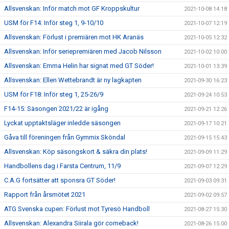
Allsvenskan: Inför match mot GF Kroppskultur
2021-10-08 14:18
USM för F14: Inför steg 1, 9-10/10
2021-10-07 12:19
Allsvenskan: Förlust i premiären mot HK Aranäs
2021-10-05 12:32
Allsvenskan: Inför seriepremiären med Jacob Nilsson
2021-10-02 10:00
Allsvenskan: Emma Helin har signat med GT Söder!
2021-10-01 13:39
Allsvenskan: Ellen Wettebrandt är ny lagkapten
2021-09-30 16:23
USM för F18: Inför steg 1, 25-26/9
2021-09-24 10:53
F14-15: Säsongen 2021/22 är igång
2021-09-21 12:26
Lyckat upptaktsläger inledde säsongen
2021-09-17 10:21
Gåva till föreningen från Gymmix Sköndal
2021-09-15 15:43
Allsvenskan: Köp säsongskort & säkra din plats!
2021-09-09 11:29
Handbollens dag i Farsta Centrum, 11/9
2021-09-07 12:29
C.A.G fortsätter att sponsra GT Söder!
2021-09-03 09:31
Rapport från årsmötet 2021
2021-09-02 09:57
ATG Svenska cupen: Förlust mot Tyresö Handboll
2021-08-27 15:30
Allsvenskan: Alexandra Siirala gör comeback!
2021-08-26 15:00