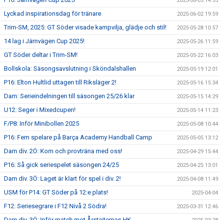
2025-06-05 14:55
Lyckad inspirationsdag för tränare
2025-06-02 19:59
Trim-SM, 2025: GT Söder visade kampvilja, glädje och stil!
2025-05-28 10:57
14 lag i Järnvägen Cup 2025!
2025-05-26 11:59
GT Söder deltar i Trim-SM!
2025-05-22 16:03
Bollskola: Säsongsavslutning i Sköndalshallen
2025-05-19 12:01
P16: Elton Hultlid uttagen till Riksläger 2!
2025-05-16 15:34
Dam: Serieindelningen till säsongen 25/26 klar
2025-05-15 14:29
U12: Seger i Mixedcupen!
2025-05-14 11:23
F/P8: Inför Minibollen 2025
2025-05-08 10:44
P16: Fem spelare på Barça Academy Handball Camp
2025-05-05 13:12
Dam div. 2Ö: Kom och provträna med oss!
2025-04-29 15:44
P16: Så gick seriespelet säsongen 24/25
2025-04-25 13:01
Dam div. 3Ö: Laget är klart för spel i div. 2!
2025-04-08 11:49
USM för P14: GT Söder på 12:e plats!
2025-04-04
F12: Seriesegrare i F12 Nivå 2 Södra!
2025-03-31 12:46
Dam div. 3Ö: Inför match mot Årstaiternas HK