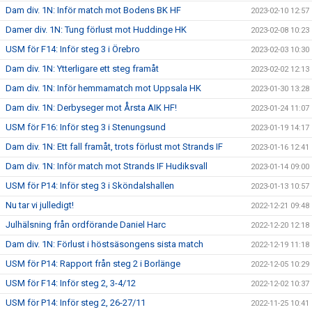
Dam div. 1N: Inför match mot Bodens BK HF
2023-02-10 12:57
Damer div. 1N: Tung förlust mot Huddinge HK
2023-02-08 10:23
USM för F14: Inför steg 3 i Örebro
2023-02-03 10:30
Dam div. 1N: Ytterligare ett steg framåt
2023-02-02 12:13
Dam div. 1N: Inför hemmamatch mot Uppsala HK
2023-01-30 13:28
Dam div. 1N: Derbyseger mot Årsta AIK HF!
2023-01-24 11:07
USM för F16: Inför steg 3 i Stenungsund
2023-01-19 14:17
Dam div. 1N: Ett fall framåt, trots förlust mot Strands IF
2023-01-16 12:41
Dam div. 1N: Inför match mot Strands IF Hudiksvall
2023-01-14 09:00
USM för P14: Inför steg 3 i Sköndalshallen
2023-01-13 10:57
Nu tar vi julledigt!
2022-12-21 09:48
Julhälsning från ordförande Daniel Harc
2022-12-20 12:18
Dam div. 1N: Förlust i höstsäsongens sista match
2022-12-19 11:18
USM för P14: Rapport från steg 2 i Borlänge
2022-12-05 10:29
USM för F14: Inför steg 2, 3-4/12
2022-12-02 10:37
USM för P14: Inför steg 2, 26-27/11
2022-11-25 10:41