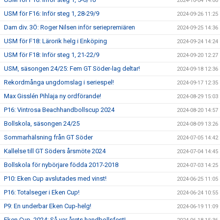
2024-10-04 14:00
USM för F16: Inför steg 1, 28-29/9
2024-09-26 11:25
Dam div. 3Ö: Roger Nilsen inför seriepremiären
2024-09-25 14:36
USM för F18: Lärorik helg i Enköping
2024-09-24 14:24
USM för F18: Inför steg 1, 21-22/9
2024-09-20 12:27
USM, säsongen 24/25: Fem GT Söder-lag deltar!
2024-09-18 12:36
Rekordmånga ungdomslag i seriespel!
2024-09-17 12:35
Max Gisslén Pihlaja ny ordförande!
2024-08-29 15:03
P16: Vintrosa Beachhandbollscup 2024
2024-08-20 14:57
Bollskola, säsongen 24/25
2024-08-09 13:26
Sommarhälsning från GT Söder
2024-07-05 14:42
Kallelse till GT Söders årsmöte 2024
2024-07-04 14:45
Bollskola för nybörjare födda 2017-2018
2024-07-03 14:25
P10: Eken Cup avslutades med vinst!
2024-06-25 11:05
P16: Totalseger i Eken Cup!
2024-06-24 10:55
P9: En underbar Eken Cup-helg!
2024-06-19 11:09
Eken Cup, 2024: Så var årets handbollsfest!