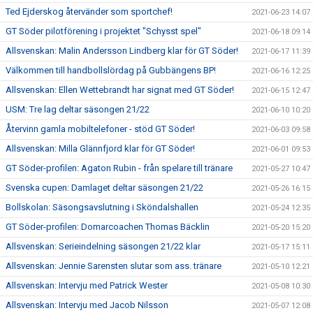
Ted Ejderskog återvänder som sportchef!
2021-06-23 14:07
GT Söder pilotförening i projektet "Schysst spel"
2021-06-18 09:14
Allsvenskan: Malin Andersson Lindberg klar för GT Söder!
2021-06-17 11:39
Välkommen till handbollslördag på Gubbängens BP!
2021-06-16 12:25
Allsvenskan: Ellen Wettebrandt har signat med GT Söder!
2021-06-15 12:47
USM: Tre lag deltar säsongen 21/22
2021-06-10 10:20
Återvinn gamla mobiltelefoner - stöd GT Söder!
2021-06-03 09:58
Allsvenskan: Milla Glännfjord klar för GT Söder!
2021-06-01 09:53
GT Söder-profilen: Agaton Rubin - från spelare till tränare
2021-05-27 10:47
Svenska cupen: Damlaget deltar säsongen 21/22
2021-05-26 16:15
Bollskolan: Säsongsavslutning i Sköndalshallen
2021-05-24 12:35
GT Söder-profilen: Domarcoachen Thomas Bäcklin
2021-05-20 15:20
Allsvenskan: Serieindelning säsongen 21/22 klar
2021-05-17 15:11
Allsvenskan: Jennie Sarensten slutar som ass. tränare
2021-05-10 12:21
Allsvenskan: Intervju med Patrick Wester
2021-05-08 10:30
Allsvenskan: Intervju med Jacob Nilsson
2021-05-07 12:08