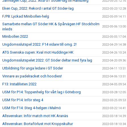
Järnvägen Cup, 2022: Åtta GT Söder-lag till Hallsberg
2022-05-25 12:16
Eken Cup, 2022: Rekord i antal GT Söder-lag
2022-05-23 12:28
F/P8: Lyckad Minibollen-helg
2022-05-09 14:11
Samarbete mellan GT Söder HK & Spårvägen HF Stockholm
2022-05-06 13:00
inleds
Minibollen 2022
2022-05-05 17:04
Ungdomsslutspel 2022: F14 vidare till omg. 2!
2022-04-29 14:38
ATG Svenska cupen: Kval mot Huddinge HK
2022-04-26 10:24
Ungdomsslutspelet 2022: GT Söder deltar med fyra lag
2022-04-20 09:36
Utbildning för unga ledare i GT Söder
2022-04-11 13:51
Vinnare av padelracket och hoodies!
2022-04-06 13:51
F13: IrstaBlixten 2022
2022-04-05 09:54
USM för P14: Toppenhelg för vårt lag i Göteborg
2022-03-28 12:05
USM för P14: Inför steg 4
2022-03-25 09:53
USM för F14: Steg 4-helgen i Malmö
2022-03-22 14:41
Allsvenskan: Inför match mot HK Aranäs
2022-03-18 14:39
Allsvenskan: Bortaförlust mot Kroppskultur
2022-03-18 10:34