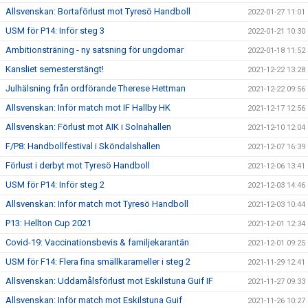
Allsvenskan: Bortaförlust mot Tyresö Handboll
2022-01-27 11:01
USM för P14: Inför steg 3
2022-01-21 10:30
Ambitionsträning - ny satsning för ungdomar
2022-01-18 11:52
Kansliet semesterstängt!
2021-12-22 13:28
Julhälsning från ordförande Therese Hettman
2021-12-22 09:56
Allsvenskan: Inför match mot IF Hallby HK
2021-12-17 12:56
Allsvenskan: Förlust mot AIK i Solnahallen
2021-12-10 12:04
F/P8: Handbollfestival i Sköndalshallen
2021-12-07 16:39
Förlust i derbyt mot Tyresö Handboll
2021-12-06 13:41
USM för P14: Inför steg 2
2021-12-03 14:46
Allsvenskan: Inför match mot Tyresö Handboll
2021-12-03 10:44
P13: Hellton Cup 2021
2021-12-01 12:34
Covid-19: Vaccinationsbevis & familjekarantän
2021-12-01 09:25
USM för F14: Flera fina smällkarameller i steg 2
2021-11-29 12:41
Allsvenskan: Uddamålsförlust mot Eskilstuna Guif IF
2021-11-27 09:33
Allsvenskan: Inför match mot Eskilstuna Guif
2021-11-26 10:27