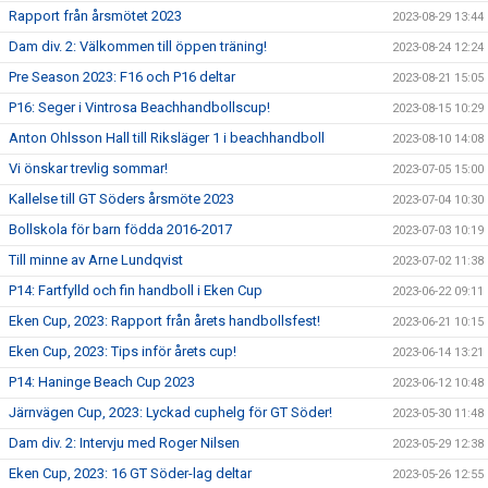
Rapport från årsmötet 2023
2023-08-29 13:44
Dam div. 2: Välkommen till öppen träning!
2023-08-24 12:24
Pre Season 2023: F16 och P16 deltar
2023-08-21 15:05
P16: Seger i Vintrosa Beachhandbollscup!
2023-08-15 10:29
Anton Ohlsson Hall till Riksläger 1 i beachhandboll
2023-08-10 14:08
Vi önskar trevlig sommar!
2023-07-05 15:00
Kallelse till GT Söders årsmöte 2023
2023-07-04 10:30
Bollskola för barn födda 2016-2017
2023-07-03 10:19
Till minne av Arne Lundqvist
2023-07-02 11:38
P14: Fartfylld och fin handboll i Eken Cup
2023-06-22 09:11
Eken Cup, 2023: Rapport från årets handbollsfest!
2023-06-21 10:15
Eken Cup, 2023: Tips inför årets cup!
2023-06-14 13:21
P14: Haninge Beach Cup 2023
2023-06-12 10:48
Järnvägen Cup, 2023: Lyckad cuphelg för GT Söder!
2023-05-30 11:48
Dam div. 2: Intervju med Roger Nilsen
2023-05-29 12:38
Eken Cup, 2023: 16 GT Söder-lag deltar
2023-05-26 12:55