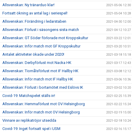
Allsvenskan: Ny tränarduo klar!
2021-05-06 12:30
Fortsatt ökning av antal lag i seriespel!
2021-05-04 10:28
Allsvenskan: Förändring i ledarstaben
2021-04-30 12:00
Allsvenskan: Förlust i säsongens sista match
2021-04-12 10:27
Allsvenskan: GT Söder förlorade mot Kroppskultur
2021-03-22 12:01
Allsvenskan: Inför match mot GF Kroppskultur
2021-03-20 10:51
Antalet aktiviteter ökade under 2020!
2021-03-18 15:18
Allsvenskan: Derbyförlust mot Nacka HK
2021-03-17 12:43
Allsvenskan: Tiomålsförlust mot IF Hallby HK
2021-03-08 12:12
Allsvenskan: Inför match mot IF Hallby HK
2021-03-06 10:36
Allsvenskan: Förlust i bortamötet med Eslövs IK
2021-03-02 10:20
Covid-19: Matchspelet ställs in!
2021-02-25 15:39
Allsvenskan: Hemmaförlust mot OV Helsingborg
2021-02-22 15:24
Allsvenskan: Inför match mot OV Helsingborg
2021-02-19 15:00
Vinnare av replikatröjor utsedda
2021-02-18 10:24
Covid-19: Inget fortsatt spel i USM
2021-02-16 15:17