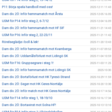
2025-12-12 09:44
P11: Börja spela handboll med oss!
2025-12-11 11:43
Dam div. 2Ö: Inför hemmamatch mot Årsta
2025-12-05 16:05
USM för P14: Inför steg 2, 6-7/12
2025-12-04 16:09
Dam div. 2Ö: Inför hemmamatch mot HF SIF
2025-11-21 14:43
USM för P16: Inför steg 2, 22-23/11
2025-11-21 11:42
Rörelseglädje i boll & lek!
2025-11-20 13:43
Dam div. 2Ö: Inför hemmamatch mot Kvarnberga
2025-11-07 09:52
Dam div. 2Ö: Uddamålsförlust mot Lidingö SK
2025-11-04 10:59
USM för F16: Gruppsegrare i steg 1!
2025-11-03 11:25
Dam div. 2Ö: Inför hemmamatch mot Lidingö SK
2025-10-30
Dam div. 2Ö: Bortaförlust mot HK Tyresö Strand
2025-10-29 11:59
Dam div. 2Ö: Seger mot HK Ceres Norrtälje
2025-10-20 13:30
Dam div. 2Ö: Inför match mot HK Ceres Norrtälje
2025-10-17 14:56
USM för F14: Inför steg 1, 18-19/10
2025-10-16 17:34
Dam div. 2Ö: Bortavinst mot Solna HF!
2025-10-13 13:10
USM för P14: Inför steg 1 i Sköndalshallen