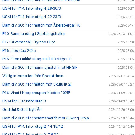
2025-03-28
USM för P14: Inför steg 4, 29-30/3
2025-03-27
USM för F14: Inför steg 4, 22-23/3
2025-03-21
Dam div. 3Ö: Inför match mot Åkersberga HK
2025-03-14
P10: Sammandrag i Gubbängshallen
2025-03-13 11:07
F12: Silvermedalj i Tyresö Cup!
2025-03-10
P16: Libo Cup 2025
2025-03-06
P16: Elton Hultlid uttagen till Riksläger 1!
2025-03-05
Dam div. 3Ö: Inför hemmamatch mot HF SIF
2025-03-04
Viktig information från SportAdmin
2025-02-07 14:14
Dam div. 3Ö: Inför match mot Skuru IK 2!
2025-02-07 10:27
P16: Vinst i Kopparcupen inledde 2025!
2025-01-09 12:51
USM för F18: Inför steg 3
2025-01-03 15:47
God Jul & Gott Nytt År!
2024-12-20 13:00
Dam div. 3Ö: Inför hemmamatch mot Silwing-Troja
2024-12-13 10:44
USM för P14: Inför steg 2, 14-15/12
2024-12-12 12:49
USM för F14: Inför steg 2, 7-8/12