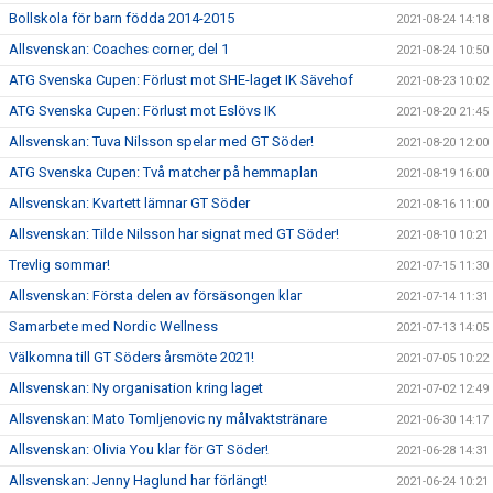
Bollskola för barn födda 2014-2015
2021-08-24 14:18
Allsvenskan: Coaches corner, del 1
2021-08-24 10:50
ATG Svenska Cupen: Förlust mot SHE-laget IK Sävehof
2021-08-23 10:02
ATG Svenska Cupen: Förlust mot Eslövs IK
2021-08-20 21:45
Allsvenskan: Tuva Nilsson spelar med GT Söder!
2021-08-20 12:00
ATG Svenska Cupen: Två matcher på hemmaplan
2021-08-19 16:00
Allsvenskan: Kvartett lämnar GT Söder
2021-08-16 11:00
Allsvenskan: Tilde Nilsson har signat med GT Söder!
2021-08-10 10:21
Trevlig sommar!
2021-07-15 11:30
Allsvenskan: Första delen av försäsongen klar
2021-07-14 11:31
Samarbete med Nordic Wellness
2021-07-13 14:05
Välkomna till GT Söders årsmöte 2021!
2021-07-05 10:22
Allsvenskan: Ny organisation kring laget
2021-07-02 12:49
Allsvenskan: Mato Tomljenovic ny målvaktstränare
2021-06-30 14:17
Allsvenskan: Olivia You klar för GT Söder!
2021-06-28 14:31
Allsvenskan: Jenny Haglund har förlängt!
2021-06-24 10:21