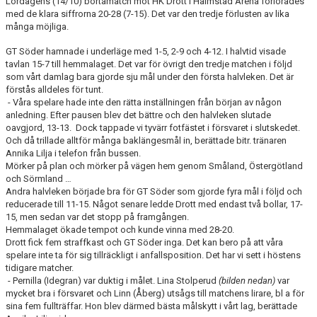
Lördagens (14/10) bortamatch mot HK Drott i Halmstad Arena förlorades
MATCHER
med de klara siffrorna 20-28 (7-15). Det var den tredje förlusten av lika
många möjliga.
EKEN CUP
GT Söder hamnade i underläge med 1-5, 2-9 och 4-12. I halvtid visade
tavlan 15-7 till hemmalaget. Det var för övrigt den tredje matchen i följd
som vårt damlag bara gjorde sju mål under den första halvleken. Det är
förstås alldeles för tunt.
- Våra spelare hade inte den rätta inställningen från början av någon
anledning. Efter pausen blev det bättre och den halvleken slutade
oavgjord, 13-13. Dock tappade vi tyvärr fotfästet i försvaret i slutskedet.
Och då trillade alltför många baklängesmål in, berättade bitr. tränaren
Annika Lilja i telefon från bussen.
Mörker på plan och mörker på vägen hem genom Småland, Östergötland
och Sörmland …
Andra halvleken började bra för GT Söder som gjorde fyra mål i följd och
reducerade till 11-15. Något senare ledde Drott med endast två bollar, 17-
15, men sedan var det stopp på framgången.
Hemmalaget ökade tempot och kunde vinna med 28-20.
Drott fick fem straffkast och GT Söder inga. Det kan bero på att våra
spelare inte ta för sig tillräckligt i anfallsposition. Det har vi sett i höstens
tidigare matcher.
- Pernilla (Idegran) var duktig i målet. Lina Stolperud
(bilden nedan)
var
mycket bra i försvaret och Linn (Åberg) utsågs till matchens lirare, bl a för
sina fem fullträffar. Hon blev därmed bästa målskytt i vårt lag, berättade