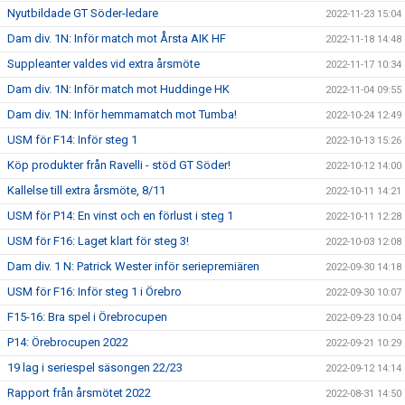
Nyutbildade GT Söder-ledare
2022-11-23 15:04
Dam div. 1N: Inför match mot Årsta AIK HF
2022-11-18 14:48
Suppleanter valdes vid extra årsmöte
2022-11-17 10:34
Dam div. 1N: Inför match mot Huddinge HK
2022-11-04 09:55
Dam div. 1N: Inför hemmamatch mot Tumba!
2022-10-24 12:49
USM för F14: Inför steg 1
2022-10-13 15:26
Köp produkter från Ravelli - stöd GT Söder!
2022-10-12 14:00
Kallelse till extra årsmöte, 8/11
2022-10-11 14:21
USM för P14: En vinst och en förlust i steg 1
2022-10-11 12:28
USM för F16: Laget klart för steg 3!
2022-10-03 12:08
Dam div. 1 N: Patrick Wester inför seriepremiären
2022-09-30 14:18
USM för F16: Inför steg 1 i Örebro
2022-09-30 10:07
F15-16: Bra spel i Örebrocupen
2022-09-23 10:04
P14: Örebrocupen 2022
2022-09-21 10:29
19 lag i seriespel säsongen 22/23
2022-09-12 14:14
Rapport från årsmötet 2022
2022-08-31 14:50