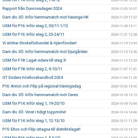
2024-12-06 12:32
Rapport från Dunrossdagen 2024
2024-12-05 16:57
Dam div. 3Ö: Inför hemmamatch mot Haninge HK
2024-11-29 11:07
USM för P16: Inför steg 2, 30/11-1/12
2024-11-28 13:11
USM för F16: Inför steg 2, 23-24/11
2024-11-21 12:28
Vi stöttar Strokeförbundet & Hjärnfonden!
2024-11-19 12:49
Dam div. 3Ö: Inför hemmamatch mot Djurgården
2024-11-13 12:36
USM för F18: Laget vidare till steg 3!
2024-11-12 12:33
USM för F18: Inför steg 2, 9-10/11
2024-11-07 11:41
GT Söders höstlovshandboll 2024
2024-11-04 11:20
P16: Anton och Filip på regional träningsdag
2024-10-25 14:45
Dam div. 3Ö: Inför hemmamatch mot Ceres
2024-10-18 15:13
USM för P14: Inför steg 1, 19-20/10
2024-10-18 10:44
Dam div. 3Ö: Vinst i tidigt toppmöte!
2024-10-14 14:46
USM för F14: Inför steg 1, 12-13/10
2024-10-11 11:28
P15: Elton och Filip uttagna till distriktslaget!
2024-10-10 13:10
USM för P16: Inför steg 1, 5-6/10