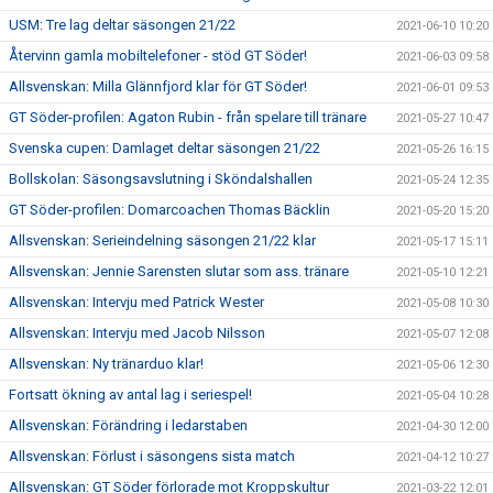
USM: Tre lag deltar säsongen 21/22
2021-06-10 10:20
Återvinn gamla mobiltelefoner - stöd GT Söder!
2021-06-03 09:58
Allsvenskan: Milla Glännfjord klar för GT Söder!
2021-06-01 09:53
GT Söder-profilen: Agaton Rubin - från spelare till tränare
2021-05-27 10:47
Svenska cupen: Damlaget deltar säsongen 21/22
2021-05-26 16:15
Bollskolan: Säsongsavslutning i Sköndalshallen
2021-05-24 12:35
GT Söder-profilen: Domarcoachen Thomas Bäcklin
2021-05-20 15:20
Allsvenskan: Serieindelning säsongen 21/22 klar
2021-05-17 15:11
Allsvenskan: Jennie Sarensten slutar som ass. tränare
2021-05-10 12:21
Allsvenskan: Intervju med Patrick Wester
2021-05-08 10:30
Allsvenskan: Intervju med Jacob Nilsson
2021-05-07 12:08
Allsvenskan: Ny tränarduo klar!
2021-05-06 12:30
Fortsatt ökning av antal lag i seriespel!
2021-05-04 10:28
Allsvenskan: Förändring i ledarstaben
2021-04-30 12:00
Allsvenskan: Förlust i säsongens sista match
2021-04-12 10:27
Allsvenskan: GT Söder förlorade mot Kroppskultur
2021-03-22 12:01