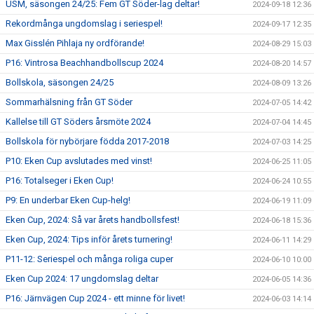
USM, säsongen 24/25: Fem GT Söder-lag deltar!
2024-09-18 12:36
Rekordmånga ungdomslag i seriespel!
2024-09-17 12:35
Max Gisslén Pihlaja ny ordförande!
2024-08-29 15:03
P16: Vintrosa Beachhandbollscup 2024
2024-08-20 14:57
Bollskola, säsongen 24/25
2024-08-09 13:26
Sommarhälsning från GT Söder
2024-07-05 14:42
Kallelse till GT Söders årsmöte 2024
2024-07-04 14:45
Bollskola för nybörjare födda 2017-2018
2024-07-03 14:25
P10: Eken Cup avslutades med vinst!
2024-06-25 11:05
P16: Totalseger i Eken Cup!
2024-06-24 10:55
P9: En underbar Eken Cup-helg!
2024-06-19 11:09
Eken Cup, 2024: Så var årets handbollsfest!
2024-06-18 15:36
Eken Cup, 2024: Tips inför årets turnering!
2024-06-11 14:29
P11-12: Seriespel och många roliga cuper
2024-06-10 10:00
Eken Cup 2024: 17 ungdomslag deltar
2024-06-05 14:36
P16: Järnvägen Cup 2024 - ett minne för livet!
2024-06-03 14:14