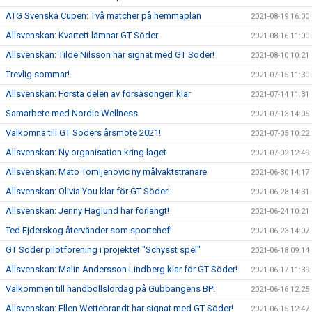
ATG Svenska Cupen: Två matcher på hemmaplan
2021-08-19 16:00
Allsvenskan: Kvartett lämnar GT Söder
2021-08-16 11:00
Allsvenskan: Tilde Nilsson har signat med GT Söder!
2021-08-10 10:21
Trevlig sommar!
2021-07-15 11:30
Allsvenskan: Första delen av försäsongen klar
2021-07-14 11:31
Samarbete med Nordic Wellness
2021-07-13 14:05
Välkomna till GT Söders årsmöte 2021!
2021-07-05 10:22
Allsvenskan: Ny organisation kring laget
2021-07-02 12:49
Allsvenskan: Mato Tomljenovic ny målvaktstränare
2021-06-30 14:17
Allsvenskan: Olivia You klar för GT Söder!
2021-06-28 14:31
Allsvenskan: Jenny Haglund har förlängt!
2021-06-24 10:21
Ted Ejderskog återvänder som sportchef!
2021-06-23 14:07
GT Söder pilotförening i projektet "Schysst spel"
2021-06-18 09:14
Allsvenskan: Malin Andersson Lindberg klar för GT Söder!
2021-06-17 11:39
Välkommen till handbollslördag på Gubbängens BP!
2021-06-16 12:25
Allsvenskan: Ellen Wettebrandt har signat med GT Söder!
2021-06-15 12:47