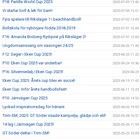
P18: Partille World Cup 2025
2025-07-09 12:46
Vi startar boll & lek för barn!
2025-07-04 15:51
Fyra spelare till Riksläger 1 i beachhandboll!
2025-07-02 13:09
Bollskola för nybörjare födda 2018-2019
2025-07-01 16:04
F16: Amanda Broberg Rydqvist på Riksläger 2!
2025-07-01 12:04
Ungdomsansvarig om säsongen 24/25
2025-06-26 11:44
F12: Seger i Eken Cup 2025!
2025-06-25 11:25
P10: Eken Cup 2025 var underbar!
2025-06-24 10:36
P16: Silvermedalj i Eken Cup 2025!
2025-06-23
Eken Cup 2025: Årets cup blev en succé!
2025-06-19 11:42
Eken Cup: Inför årets handbollsfest!
2025-06-11 15:23
P10: Järnvägen Cup 2025
2025-06-05 14:55
Lyckad inspirationsdag för tränare
2025-06-02 19:59
Trim-SM, 2025: GT Söder visade kampvilja, glädje och stil!
2025-05-28 10:57
14 lag i Järnvägen Cup 2025!
2025-05-26 11:59
GT Söder deltar i Trim-SM!
2025-05-22 16:03