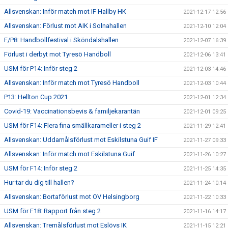
Allsvenskan: Inför match mot IF Hallby HK
2021-12-17 12:56
Allsvenskan: Förlust mot AIK i Solnahallen
2021-12-10 12:04
F/P8: Handbollfestival i Sköndalshallen
2021-12-07 16:39
Förlust i derbyt mot Tyresö Handboll
2021-12-06 13:41
USM för P14: Inför steg 2
2021-12-03 14:46
Allsvenskan: Inför match mot Tyresö Handboll
2021-12-03 10:44
P13: Hellton Cup 2021
2021-12-01 12:34
Covid-19: Vaccinationsbevis & familjekarantän
2021-12-01 09:25
USM för F14: Flera fina smällkarameller i steg 2
2021-11-29 12:41
Allsvenskan: Uddamålsförlust mot Eskilstuna Guif IF
2021-11-27 09:33
Allsvenskan: Inför match mot Eskilstuna Guif
2021-11-26 10:27
USM för F14: Inför steg 2
2021-11-25 14:35
Hur tar du dig till hallen?
2021-11-24 10:14
Allsvenskan: Bortaförlust mot OV Helsingborg
2021-11-22 10:33
USM för F18: Rapport från steg 2
2021-11-16 14:17
Allsvenskan: Tremålsförlust mot Eslövs IK
2021-11-15 12:21