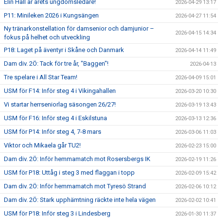
Elin Hall är årets ungdomsledare!
2026-04-29 13:17
P11: Minileken 2026 i Kungsängen
2026-04-27 11:54
Ny tränarkonstellation för damsenior och damjunior –
2026-04-15 14:34
fokus på helhet och utveckling
P18: Laget på äventyr i Skåne och Danmark
2026-04-14 11:49
Dam div. 2Ö: Tack för tre år, "Baggen"!
2026-04-13
Tre spelare i All Star Team!
2026-04-09 15:01
USM för F14: Inför steg 4 i Vikingahallen
2026-03-20 10:30
Vi startar herrseniorlag säsongen 26/27!
2026-03-19 13:43
USM för F16: Inför steg 4 i Eskilstuna
2026-03-13 12:36
USM för P14: Inför steg 4, 7-8 mars
2026-03-06 11:03
Viktor och Mikaela går TU2!
2026-02-23 15:00
Dam div. 2Ö: Inför hemmamatch mot Rosersbergs IK
2026-02-19 11:26
USM för P18: Uttåg i steg 3 med flaggan i topp
2026-02-09 15:42
Dam div. 2Ö: Inför hemmamatch mot Tyresö Strand
2026-02-06 10:12
Dam div. 2Ö: Stark upphämtning räckte inte hela vägen
2026-02-02 10:41
USM för P18: Inför steg 3 i Lindesberg
2026-01-30 11:37