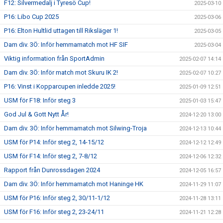
F12: Silvermedalj i Tyresö Cup!
2025-03-10
P16: Libo Cup 2025
2025-03-06
P16: Elton Hultlid uttagen till Riksläger 1!
2025-03-05
Dam div. 3Ö: Inför hemmamatch mot HF SIF
2025-03-04
Viktig information från SportAdmin
2025-02-07 14:14
Dam div. 3Ö: Inför match mot Skuru IK 2!
2025-02-07 10:27
P16: Vinst i Kopparcupen inledde 2025!
2025-01-09 12:51
USM för F18: Inför steg 3
2025-01-03 15:47
God Jul & Gott Nytt År!
2024-12-20 13:00
Dam div. 3Ö: Inför hemmamatch mot Silwing-Troja
2024-12-13 10:44
USM för P14: Inför steg 2, 14-15/12
2024-12-12 12:49
USM för F14: Inför steg 2, 7-8/12
2024-12-06 12:32
Rapport från Dunrossdagen 2024
2024-12-05 16:57
Dam div. 3Ö: Inför hemmamatch mot Haninge HK
2024-11-29 11:07
USM för P16: Inför steg 2, 30/11-1/12
2024-11-28 13:11
USM för F16: Inför steg 2, 23-24/11
2024-11-21 12:28