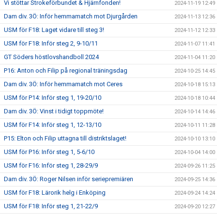
Vi stöttar Strokeförbundet & Hjärnfonden!
2024-11-19 12:49
Dam div. 3Ö: Inför hemmamatch mot Djurgården
2024-11-13 12:36
USM för F18: Laget vidare till steg 3!
2024-11-12 12:33
USM för F18: Inför steg 2, 9-10/11
2024-11-07 11:41
GT Söders höstlovshandboll 2024
2024-11-04 11:20
P16: Anton och Filip på regional träningsdag
2024-10-25 14:45
Dam div. 3Ö: Inför hemmamatch mot Ceres
2024-10-18 15:13
USM för P14: Inför steg 1, 19-20/10
2024-10-18 10:44
Dam div. 3Ö: Vinst i tidigt toppmöte!
2024-10-14 14:46
USM för F14: Inför steg 1, 12-13/10
2024-10-11 11:28
P15: Elton och Filip uttagna till distriktslaget!
2024-10-10 13:10
USM för P16: Inför steg 1, 5-6/10
2024-10-04 14:00
USM för F16: Inför steg 1, 28-29/9
2024-09-26 11:25
Dam div. 3Ö: Roger Nilsen inför seriepremiären
2024-09-25 14:36
USM för F18: Lärorik helg i Enköping
2024-09-24 14:24
USM för F18: Inför steg 1, 21-22/9
2024-09-20 12:27