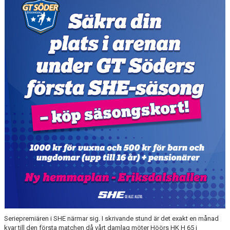
MATCHER
EKEN CUP
Seriepremiären i SHE närmar sig. I skrivande stund är det exakt en månad
kvar till den första matchen då vårt damlag möter Höörs HK H 65 i