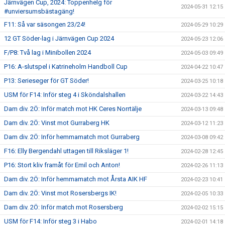
Järnvägen Cup, 2024: Toppenhelg för
2024-05-31 12:15
#unviersumsbästagäng!
F11: Så var säsongen 23/24!
2024-05-29 10:29
12 GT Söder-lag i Järnvägen Cup 2024
2024-05-23 12:06
F/P8: Två lag i Minibollen 2024
2024-05-03 09:49
P16: A-slutspel i Katrineholm Handboll Cup
2024-04-22 10:47
P13: Serieseger för GT Söder!
2024-03-25 10:18
USM för F14: Inför steg 4 i Sköndalshallen
2024-03-22 14:43
Dam div. 2Ö: Inför match mot HK Ceres Norrtälje
2024-03-13 09:48
Dam div. 2Ö: Vinst mot Gurraberg HK
2024-03-12 11:23
Dam div. 2Ö: Inför hemmamatch mot Gurraberg
2024-03-08 09:42
F16: Elly Bergendahl uttagen till Riksläger 1!
2024-02-28 12:45
P16: Stort kliv framåt för Emil och Anton!
2024-02-26 11:13
Dam div. 2Ö: Inför hemmamatch mot Årsta AIK HF
2024-02-23 10:41
Dam div. 2Ö: Vinst mot Rosersbergs IK!
2024-02-05 10:33
Dam div. 2Ö: Inför match mot Rosersberg
2024-02-02 15:15
USM för F14: Inför steg 3 i Habo
2024-02-01 14:18