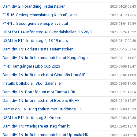
Dam div. 2: Förändring i ledarstaben
2023-04-28 09:43
F15-16: Seriespelsavslutning & IrstaBlixten
2023-04-12 12:35
P14-15: Säsongens seriespel avslutat
2023-04-04 12:59
USM för F14: Inför steg 4 i Sköndalshallen, 25-26/3
2023-03-24 10:22
USM för P14: Inför steg 4, 18-19 mars
2023-03-17 09:30
Dam div. 1N: Förlust i sista seriematchen
2023-03-15 09:34
Dam div. 1N: Inför hemmamatch mot Kungsängen
2023-03-11 11:07
P14: Framgångar i Libo Cup 2023
2023-03-09 12:47
Dam div. 1N: Inför match mot Gimonäs Umeå IF
2023-03-04 11:09
Inställd bollskola i Sköndalshallen
2023-03-03 14:00
Dam div. 1N: Bortaförlust mot Tumba HBK
2023-02-21 12:54
Dam div. 1N: Inför match mot Bodens BK HF
2023-02-10 12:57
Damer div. 1N: Tung förlust mot Huddinge HK
2023-02-08 10:23
USM för F14: Inför steg 3 i Örebro
2023-02-03 10:30
Dam div. 1N: Ytterligare ett steg framåt
2023-02-02 12:13
Dam div. 1N: Inför hemmamatch mot Uppsala HK
2023-01-30 13:28