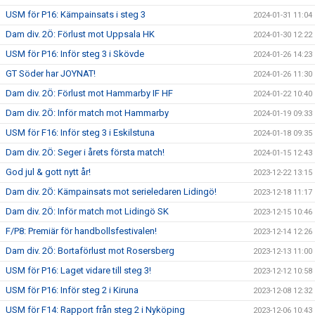
USM för P16: Kämpainsats i steg 3
2024-01-31 11:04
Dam div. 2Ö: Förlust mot Uppsala HK
2024-01-30 12:22
USM för P16: Inför steg 3 i Skövde
2024-01-26 14:23
GT Söder har JOYNAT!
2024-01-26 11:30
Dam div. 2Ö: Förlust mot Hammarby IF HF
2024-01-22 10:40
Dam div. 2Ö: Inför match mot Hammarby
2024-01-19 09:33
USM för F16: Inför steg 3 i Eskilstuna
2024-01-18 09:35
Dam div. 2Ö: Seger i årets första match!
2024-01-15 12:43
God jul & gott nytt år!
2023-12-22 13:15
Dam div. 2Ö: Kämpainsats mot serieledaren Lidingö!
2023-12-18 11:17
Dam div. 2Ö: Inför match mot Lidingö SK
2023-12-15 10:46
F/P8: Premiär för handbollsfestivalen!
2023-12-14 12:26
Dam div. 2Ö: Bortaförlust mot Rosersberg
2023-12-13 11:00
USM för P16: Laget vidare till steg 3!
2023-12-12 10:58
USM för P16: Inför steg 2 i Kiruna
2023-12-08 12:32
USM för F14: Rapport från steg 2 i Nyköping
2023-12-06 10:43