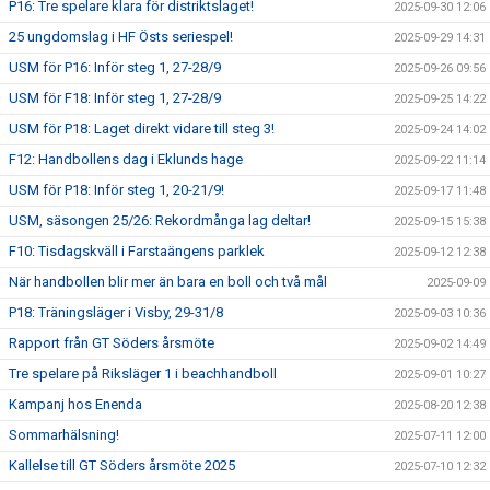
P16: Tre spelare klara för distriktslaget!
2025-09-30 12:06
25 ungdomslag i HF Östs seriespel!
2025-09-29 14:31
USM för P16: Inför steg 1, 27-28/9
2025-09-26 09:56
USM för F18: Inför steg 1, 27-28/9
2025-09-25 14:22
USM för P18: Laget direkt vidare till steg 3!
2025-09-24 14:02
F12: Handbollens dag i Eklunds hage
2025-09-22 11:14
USM för P18: Inför steg 1, 20-21/9!
2025-09-17 11:48
USM, säsongen 25/26: Rekordmånga lag deltar!
2025-09-15 15:38
F10: Tisdagskväll i Farstaängens parklek
2025-09-12 12:38
När handbollen blir mer än bara en boll och två mål
2025-09-09
P18: Träningsläger i Visby, 29-31/8
2025-09-03 10:36
Rapport från GT Söders årsmöte
2025-09-02 14:49
Tre spelare på Riksläger 1 i beachhandboll
2025-09-01 10:27
Kampanj hos Enenda
2025-08-20 12:38
Sommarhälsning!
2025-07-11 12:00
Kallelse till GT Söders årsmöte 2025
2025-07-10 12:32