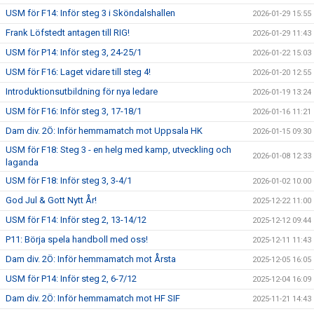
USM för F14: Inför steg 3 i Sköndalshallen
2026-01-29 15:55
Frank Löfstedt antagen till RIG!
2026-01-29 11:43
USM för P14: Inför steg 3, 24-25/1
2026-01-22 15:03
USM för F16: Laget vidare till steg 4!
2026-01-20 12:55
Introduktionsutbildning för nya ledare
2026-01-19 13:24
USM för F16: Inför steg 3, 17-18/1
2026-01-16 11:21
Dam div. 2Ö: Inför hemmamatch mot Uppsala HK
2026-01-15 09:30
USM för F18: Steg 3 - en helg med kamp, utveckling och
2026-01-08 12:33
laganda
USM för F18: Inför steg 3, 3-4/1
2026-01-02 10:00
God Jul & Gott Nytt År!
2025-12-22 11:00
USM för F14: Inför steg 2, 13-14/12
2025-12-12 09:44
P11: Börja spela handboll med oss!
2025-12-11 11:43
Dam div. 2Ö: Inför hemmamatch mot Årsta
2025-12-05 16:05
USM för P14: Inför steg 2, 6-7/12
2025-12-04 16:09
Dam div. 2Ö: Inför hemmamatch mot HF SIF
2025-11-21 14:43