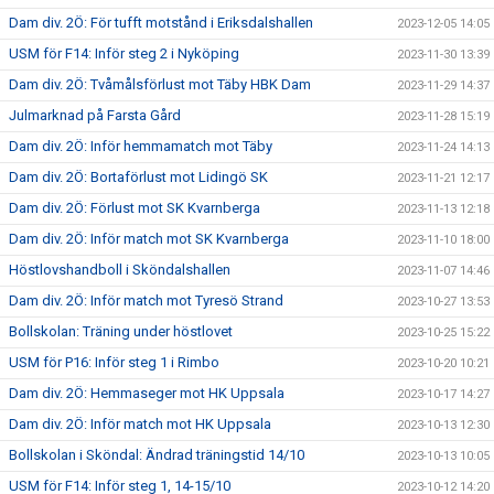
Dam div. 2Ö: För tufft motstånd i Eriksdalshallen
2023-12-05 14:05
USM för F14: Inför steg 2 i Nyköping
2023-11-30 13:39
Dam div. 2Ö: Tvåmålsförlust mot Täby HBK Dam
2023-11-29 14:37
Julmarknad på Farsta Gård
2023-11-28 15:19
Dam div. 2Ö: Inför hemmamatch mot Täby
2023-11-24 14:13
Dam div. 2Ö: Bortaförlust mot Lidingö SK
2023-11-21 12:17
Dam div. 2Ö: Förlust mot SK Kvarnberga
2023-11-13 12:18
Dam div. 2Ö: Inför match mot SK Kvarnberga
2023-11-10 18:00
Höstlovshandboll i Sköndalshallen
2023-11-07 14:46
Dam div. 2Ö: Inför match mot Tyresö Strand
2023-10-27 13:53
Bollskolan: Träning under höstlovet
2023-10-25 15:22
USM för P16: Inför steg 1 i Rimbo
2023-10-20 10:21
Dam div. 2Ö: Hemmaseger mot HK Uppsala
2023-10-17 14:27
Dam div. 2Ö: Inför match mot HK Uppsala
2023-10-13 12:30
Bollskolan i Sköndal: Ändrad träningstid 14/10
2023-10-13 10:05
USM för F14: Inför steg 1, 14-15/10
2023-10-12 14:20