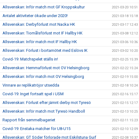
Allsvenskan: Inför match mot GF Kroppskultur
2021-03-20 10:51
Antalet aktiviteter ökade under 2020!
2021-03-18 15:18
Allsvenskan: Derbyförlust mot Nacka HK
2021-03-17 12:43
Allsvenskan: Tiomålsförlust mot IF Hallby HK
2021-03-08 12:12
Allsvenskan: Inför match mot IF Hallby HK
2021-03-06 10:36
Allsvenskan: Förlust i bortamötet med Eslövs IK
2021-03-02 10:20
Covid-19: Matchspelet ställs in!
2021-02-25 15:39
Allsvenskan: Hemmaförlust mot OV Helsingborg
2021-02-22 15:24
Allsvenskan: Inför match mot OV Helsingborg
2021-02-19 15:00
Vinnare av replikatröjor utsedda
2021-02-18 10:24
Covid-19: Inget fortsatt spel i USM
2021-02-16 15:17
Allsvenskan: Förlust efter jämnt derby mot Tyresö
2021-02-15 12:17
Allsvenskan: Inför match mot Tyresö Handboll
2021-02-13 10:25
Rapport från semmelbageriet
2021-02-11 15:23
Covid-19: Enstaka matcher för U8-U15
2021-02-10 12:09
Allsvenskan: GT Söder förlorade mot Eskilstuna Guif
2021-02-08 10:37