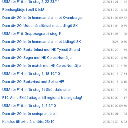
USM för P16: Inför steg 2, 22-23/11
2025-11-21 11:42
Rörelseglädje i boll & lek!
2025-11-20 13:43
Dam div. 2Ö: Inför hemmamatch mot Kvarnberga
2025-11-07 09:52
Dam div. 2Ö: Uddamålsförlust mot Lidingö SK
2025-11-04 10:59
USM för F16: Gruppsegrare i steg 1!
2025-11-03 11:25
Dam div. 2Ö: Inför hemmamatch mot Lidingö SK
2025-10-30
Dam div. 2Ö: Bortaförlust mot HK Tyresö Strand
2025-10-29 11:59
Dam div. 2Ö: Seger mot HK Ceres Norrtälje
2025-10-20 13:30
Dam div. 2Ö: Inför match mot HK Ceres Norrtälje
2025-10-17 14:56
USM för F14: Inför steg 1, 18-19/10
2025-10-16 17:34
Dam div. 2Ö: Bortavinst mot Solna HF!
2025-10-13 13:10
USM för P14: Inför steg 1 i Sköndalshallen
2025-10-10 11:09
F19: Alma Eklöf uttagen till regional träningsdag!
2025-10-09 11:17
USM för F16: Inför steg 1, 4-5/10
2025-10-02 09:30
Dam div. 2Ö: Inför seriepremiären!
2025-10-01 11:23
Kallelse till extra årsmöte, 23/10
2025-09-30 15:23