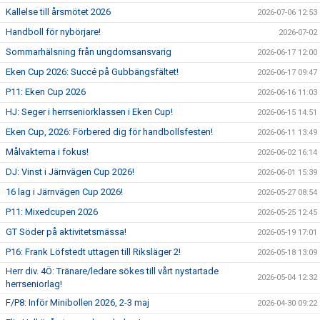
Kallelse till årsmötet 2026
2026-07-06 12:53
Handboll för nybörjare!
2026-07-02
Sommarhälsning från ungdomsansvarig
2026-06-17 12:00
Eken Cup 2026: Succé på Gubbängsfältet!
2026-06-17 09:47
P11: Eken Cup 2026
2026-06-16 11:03
HJ: Seger i herrseniorklassen i Eken Cup!
2026-06-15 14:51
Eken Cup, 2026: Förbered dig för handbollsfesten!
2026-06-11 13:49
Målvakterna i fokus!
2026-06-02 16:14
DJ: Vinst i Järnvägen Cup 2026!
2026-06-01 15:39
16 lag i Järnvägen Cup 2026!
2026-05-27 08:54
P11: Mixedcupen 2026
2026-05-25 12:45
GT Söder på aktivitetsmässa!
2026-05-19 17:01
P16: Frank Löfstedt uttagen till Riksläger 2!
2026-05-18 13:09
Herr div. 4Ö: Tränare/ledare sökes till vårt nystartade
2026-05-04 12:32
herrseniorlag!
F/P8: Inför Minibollen 2026, 2-3 maj
2026-04-30 09:22