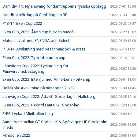
Dam div. 1N: Ny ansvarig för damtruppens fysiska upplägg
2022-07-01 10:00
Handbollslördag på Gubbängens BP
2022-06-30 08:48
P13-14: Eken Cup 2022
2022-06-23 08:57
Eken Cup, 2022: Årets cup blev en succé!
2022-06-22 13:02
Materialavtal med ENENDA och Select
2022-06-20 16:08
P13-14: Avslutning med beachhandboll & pizza
2022-06-16 11:31
Eken Cup, 2022: Tips inför årets cup
2022-06-15 09:31
Järnvägen Cup, 2022: Lyckad helg för
2022-06-07 13:26
#universumsbästagäng
Eken Cup, 2022: Intervju med Anna-Lena Fortkamp
2022-06-01 11:04
Bollskola: Avslutning på säsongen 21/22
2022-05-30 14:45
Järnvägen Cup, 2022: Åtta GT Söder-lag till Hallsberg
2022-05-25 12:16
Eken Cup, 2022: Rekord i antal GT Söder-lag
2022-05-23 12:28
F/P8: Lyckad Minibollen-helg
2022-05-09 14:11
Samarbete mellan GT Söder HK & Spårvägen HF Stockholm
2022-05-06 13:00
inleds
Minibollen 2022
2022-05-05 17:04