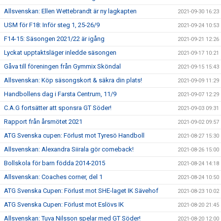
Allsvenskan: Ellen Wettebrandt är ny lagkapten
2021-09-30 16:23
USM för F18: Inför steg 1, 25-26/9
2021-09-24 10:53
F14-15: Säsongen 2021/22 är igång
2021-09-21 12:26
Lyckat upptaktsläger inledde säsongen
2021-09-17 10:21
Gåva till föreningen från Gymmix Sköndal
2021-09-15 15:43
Allsvenskan: Köp säsongskort & säkra din plats!
2021-09-09 11:29
Handbollens dag i Farsta Centrum, 11/9
2021-09-07 12:29
C.A.G fortsätter att sponsra GT Söder!
2021-09-03 09:31
Rapport från årsmötet 2021
2021-09-02 09:57
ATG Svenska cupen: Förlust mot Tyresö Handboll
2021-08-27 15:30
Allsvenskan: Alexandra Siirala gör comeback!
2021-08-26 15:00
Bollskola för barn födda 2014-2015
2021-08-24 14:18
Allsvenskan: Coaches corner, del 1
2021-08-24 10:50
ATG Svenska Cupen: Förlust mot SHE-laget IK Sävehof
2021-08-23 10:02
ATG Svenska Cupen: Förlust mot Eslövs IK
2021-08-20 21:45
Allsvenskan: Tuva Nilsson spelar med GT Söder!
2021-08-20 12:00