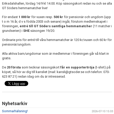
Eriksdalshallen, lördag 14/9 kl 14.00. Köp säsongskort redan nu och se alla
GT Söders hemmamatcher live!
För endast
1 000 kr
för vuxen resp.
500 kr
för pensionär och ungdom (upp
t o m 16 år, d v s födda 2003 och senare) ingår, förutom medlemskapet i
föreningen,
entré till GT Söders samtliga hemmamatcher
(11 matcher i
grundserien) i
SHE
säsongen 19/20.
Ordinarie pris för entré till våra hemmamatcher är 120 kr/vuxen och 60 kr för
pensionär/ungdom.
Alla aktiva barn/ungdomar som är medlemmar i föreningen går så klart in
gratis.
De
20 första
som tecknar säsongskort
får en supportertröja
(t-shirt) på
köpet, så hör av dig till kansliet (mail: kansli@gtsoder.se och telefon: 070-
623 87 21) redan idag om du är intresserad.
Nyhetsarkiv
Sommarhälsning!
2026-07-10 15:03