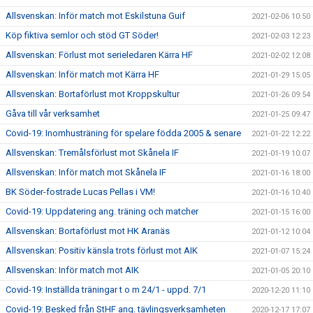
Allsvenskan: Inför match mot Eskilstuna Guif
2021-02-06 10:50
Köp fiktiva semlor och stöd GT Söder!
2021-02-03 12:23
Allsvenskan: Förlust mot serieledaren Kärra HF
2021-02-02 12:08
Allsvenskan: Inför match mot Kärra HF
2021-01-29 15:05
Allsvenskan: Bortaförlust mot Kroppskultur
2021-01-26 09:54
Gåva till vår verksamhet
2021-01-25 09:47
Covid-19: Inomhusträning för spelare födda 2005 & senare
2021-01-22 12:22
Allsvenskan: Tremålsförlust mot Skånela IF
2021-01-19 10:07
Allsvenskan: Inför match mot Skånela IF
2021-01-16 18:00
BK Söder-fostrade Lucas Pellas i VM!
2021-01-16 10:40
Covid-19: Uppdatering ang. träning och matcher
2021-01-15 16:00
Allsvenskan: Bortaförlust mot HK Aranäs
2021-01-12 10:04
Allsvenskan: Positiv känsla trots förlust mot AIK
2021-01-07 15:24
Allsvenskan: Inför match mot AIK
2021-01-05 20:10
Covid-19: Inställda träningar t o m 24/1 - uppd. 7/1
2020-12-20 11:10
Covid-19: Besked från StHF ang. tävlingsverksamheten
2020-12-17 17:07