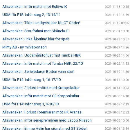
Allsvenskan: Inför match mot Eslövs IK
2021-11-13 10:45
USM för F18: Inför steg 2, 13-14/11
2021-11-12 14:39
Allsvenskan: Tilda Lundqvist klar för GT Söder!
2021-11-10 09:35
Allsvenskan: Stor förlust mot Skånela IF
2021-11-01 10:30
Allsvenskan: Erika Åkerlind klar för spel!
2021-10-29 10:57
Minty AB - ny minisponsor!
2021-10-27 14:26
Allsvenskan: Uddamålsförlust mot Tumba HBK
2021-10-26 14:06
Allsvenskan: Inför match mot Tumba HBK, 22/10
2021-10-22 11:53
Allsvenskan: Serieledaren Boden vann stort
2021-10-19 11:56
USM för P14: Inför steg 1, 16-17/10
2021-10-15 10:00
Allsvenskan: Förlust i mötet med Kroppskultur
2021-10-14 10:23
Allsvenskan: Inför match mot GF Kroppskultur
2021-10-08 14:18
USM för F14: Inför steg 1, 9-10/10
2021-10-07 12:19
Allsvenskan: Förlust i premiären mot HK Aranäs
2021-10-05 12:32
Allsvenskan: Inför seriepremiären med Jacob Nilsson
2021-10-02 10:00
Allsvenskan: Emma Helin har signat med GT Söder!
2021-10-01 13:39