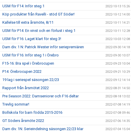
USM för F14: Inför steg 1
2022-10-13 15:26
Köp produkter från Ravelli - stöd GT Söder!
2022-10-12 14:00
Kallelse till extra årsmöte, 8/11
2022-10-11 14:21
USM för P14: En vinst och en förlust i steg 1
2022-10-11 12:28
USM för F16: Laget klart för steg 3!
2022-10-03 12:08
Dam div. 1 N: Patrick Wester inför seriepremiären
2022-09-30 14:18
USM för F16: Inför steg 1 i Örebro
2022-09-30 10:07
F15-16: Bra spel i Örebrocupen
2022-09-23 10:04
P14: Örebrocupen 2022
2022-09-21 10:29
19 lag i seriespel säsongen 22/23
2022-09-12 14:14
Rapport från årsmötet 2022
2022-08-31 14:50
Pre Season 2022: Damseniorer och F16 deltar
2022-08-18 13:02
Trevlig sommar!
2022-07-08 14:19
Bollskola för barn födda 2015-2016
2022-07-08 09:46
GT Söders årsmöte 2022
2022-07-06 14:35
Dam div. 1N: Serieindelning säsongen 22/23 klar
2022-07-04 15:04