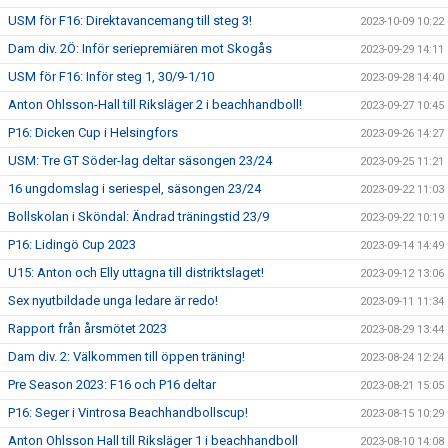
USM för F16: Direktavancemang till steg 3!
2023-10-09 10:22
Dam div. 2Ö: Inför seriepremiären mot Skogås
2023-09-29 14:11
USM för F16: Inför steg 1, 30/9-1/10
2023-09-28 14:40
Anton Ohlsson-Hall till Riksläger 2 i beachhandboll!
2023-09-27 10:45
P16: Dicken Cup i Helsingfors
2023-09-26 14:27
USM: Tre GT Söder-lag deltar säsongen 23/24
2023-09-25 11:21
16 ungdomslag i seriespel, säsongen 23/24
2023-09-22 11:03
Bollskolan i Sköndal: Ändrad träningstid 23/9
2023-09-22 10:19
P16: Lidingö Cup 2023
2023-09-14 14:49
U15: Anton och Elly uttagna till distriktslaget!
2023-09-12 13:06
Sex nyutbildade unga ledare är redo!
2023-09-11 11:34
Rapport från årsmötet 2023
2023-08-29 13:44
Dam div. 2: Välkommen till öppen träning!
2023-08-24 12:24
Pre Season 2023: F16 och P16 deltar
2023-08-21 15:05
P16: Seger i Vintrosa Beachhandbollscup!
2023-08-15 10:29
Anton Ohlsson Hall till Riksläger 1 i beachhandboll
2023-08-10 14:08