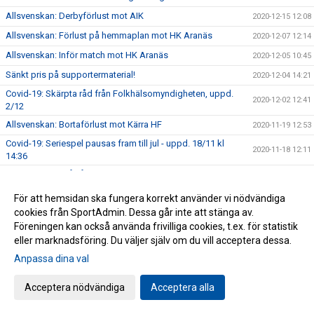
Allsvenskan: Derbyförlust mot AIK
2020-12-15 12:08
Allsvenskan: Förlust på hemmaplan mot HK Aranäs
2020-12-07 12:14
Allsvenskan: Inför match mot HK Aranäs
2020-12-05 10:45
Sänkt pris på supportermaterial!
2020-12-04 14:21
Covid-19: Skärpta råd från Folkhälsomyndigheten, uppd.
2020-12-02 12:41
2/12
Allsvenskan: Bortaförlust mot Kärra HF
2020-11-19 12:53
Covid-19: Seriespel pausas fram till jul - uppd. 18/11 kl
2020-11-18 12:11
14:36
Unik satsning på våra ungdomsledare
2020-11-13 12:43
Allsvenskan: Förlust i bortamötet med Eskilstuna Guif IF
2020-11-09 16:48
För att hemsidan ska fungera korrekt använder vi nödvändiga
cookies från SportAdmin. Dessa går inte att stänga av.
Allsvenskan: Tung bortaförlust mot Tyresö
2020-10-27 14:45
Föreningen kan också använda frivilliga cookies, t.ex. för statistik
Allsvenskan: Fortsatt tungt för våra damer
2020-10-19 14:25
eller marknadsföring. Du väljer själv om du vill acceptera dessa.
Allsvenskan: GT Söder alltjämt poänglöst
2020-10-12 10:07
Anpassa dina val
Allsvenskan: Inför match mot Eslövs IK
2020-10-09 14:52
Acceptera nödvändiga
Acceptera alla
Allsvenskan: Uddamålsförlust i bortamötet med IF Hallby
2020-10-05 10:14
HK