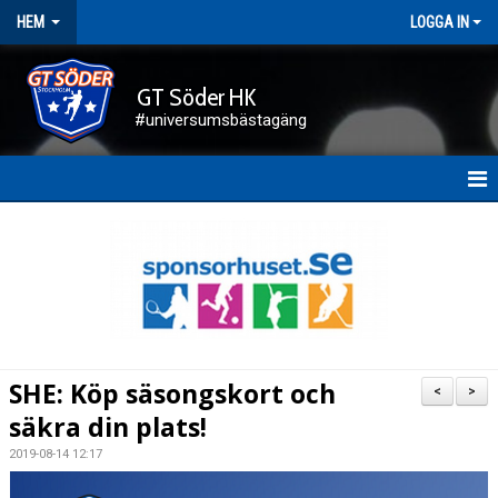
HEM
LOGGA IN
GT Söder HK
#universumsbästagäng
HEM
NYHETER
FÖRENINGEN
KALENDER
SHE: Köp säsongskort och
<
>
KONTAKT
säkra din plats!
2019-08-14 12:17
DOKUMENT