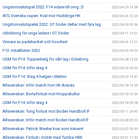
Ungdomsslutspel 2022: F14 vidare till omg. 2!
2022-04-29 14:38
ATG Svenska cupen: Kval mot Huddinge HK
2022-04-26 10:24
Ungdomsslutspelet 2022: GT Söder deltar med fyra lag
2022-04-20 09:36
Utbildning för unga ledare i GT Söder
2022-04-11 13:51
Vinnare av padelracket och hoodies!
2022-04-06 13:51
F13: IrstaBlixten 2022
2022-04-05 09:54
USM för P14: Toppenhelg för vårt lag i Göteborg
2022-03-28 12:05
USM för P14: Inför steg 4
2022-03-25 09:53
USM för F14: Steg 4-helgen i Malmö
2022-03-22 14:41
Allsvenskan: Inför match mot HK Aranäs
2022-03-18 14:39
Allsvenskan: Bortaförlust mot Kroppskultur
2022-03-18 10:34
USM för F14: Inför steg 4
2022-03-18 09:28
Allsvenskan: Tung förlust mot Boden Handboll IF
2022-03-11 09:40
Allsvenskan: Inför match mot Boden Handboll IF
2022-03-08 09:23
Allsvenskan: Patrick Wester kvar som tränare!
2022-03-02 09:49
Allsvenskan: Förlust i mötet med Tumba HBK
2022-03-01 11:43