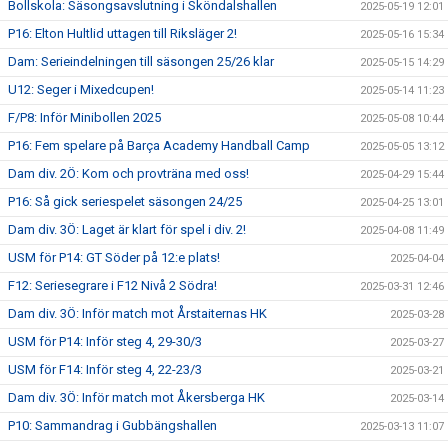
Bollskola: Säsongsavslutning i Sköndalshallen
2025-05-19 12:01
P16: Elton Hultlid uttagen till Riksläger 2!
2025-05-16 15:34
Dam: Serieindelningen till säsongen 25/26 klar
2025-05-15 14:29
U12: Seger i Mixedcupen!
2025-05-14 11:23
F/P8: Inför Minibollen 2025
2025-05-08 10:44
P16: Fem spelare på Barça Academy Handball Camp
2025-05-05 13:12
Dam div. 2Ö: Kom och provträna med oss!
2025-04-29 15:44
P16: Så gick seriespelet säsongen 24/25
2025-04-25 13:01
Dam div. 3Ö: Laget är klart för spel i div. 2!
2025-04-08 11:49
USM för P14: GT Söder på 12:e plats!
2025-04-04
F12: Seriesegrare i F12 Nivå 2 Södra!
2025-03-31 12:46
Dam div. 3Ö: Inför match mot Årstaiternas HK
2025-03-28
USM för P14: Inför steg 4, 29-30/3
2025-03-27
USM för F14: Inför steg 4, 22-23/3
2025-03-21
Dam div. 3Ö: Inför match mot Åkersberga HK
2025-03-14
P10: Sammandrag i Gubbängshallen
2025-03-13 11:07