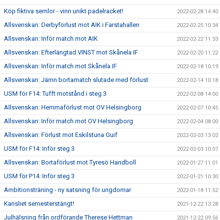
Köp fiktiva semlor - vinn unikt padelracket!
2022-02-28 14:40
Allsvenskan: Derbyförlust mot AIK i Farstahallen
2022-02-25 10:34
Allsvenskan: Inför match mot AIK
2022-02-22 11:33
Allsvenskan: Efterlängtad VINST mot Skånela IF
2022-02-20 11:22
Allsvenskan: Inför match mot Skånela IF
2022-02-18 10:19
Allsvenskan: Jämn bortamatch slutade med förlust
2022-02-14 10:18
USM för F14: Tufft motstånd i steg 3
2022-02-08 14:00
Allsvenskan: Hemmaförlust mot OV Helsingborg
2022-02-07 10:45
Allsvenskan: Inför match mot OV Helsingborg
2022-02-04 08:00
Allsvenskan: Förlust mot Eskilstuna Guif
2022-02-03 13:02
USM för F14: Inför steg 3
2022-02-03 10:07
Allsvenskan: Bortaförlust mot Tyresö Handboll
2022-01-27 11:01
USM för P14: Inför steg 3
2022-01-21 10:30
Ambitionsträning - ny satsning för ungdomar
2022-01-18 11:52
Kansliet semesterstängt!
2021-12-22 13:28
Julhälsning från ordförande Therese Hettman
2021-12-22 09:56