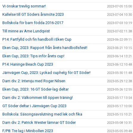
Vi önskar trevlig sommar!
2023-07-05 15:00
Kallelse till GT Söders årsmöte 2023
2023-07-04 10:30
Bollskola för barn födda 2016-2017
2023-07-03 10:19
Till minne av Arne Lundqvist
2023-07-02 11:38
P14: Fartfylld och fin handboll i Eken Cup
2023-06-22 09:11
Eken Cup, 2023: Rapport från årets handbollsfest!
2023-06-21 10:15
Eken Cup, 2023: Tips inför årets cup!
2023-06-14 13:21
P14: Haninge Beach Cup 2023
2023-06-12 10:48
Järnvägen Cup, 2023: Lyckad cuphelg för GT Söder!
2023-05-30 11:48
Dam div. 2: Intervju med Roger Nilsen
2023-05-29 12:38
Eken Cup, 2023: 16 GT Söder-lag deltar
2023-05-26 12:55
Dam div. 2: Välkommen till öppen träning!
2023-05-17 13:54
GT Söder deltar i Järnvägen Cup 2023
2023-05-17 10:00
Bollskola: Säsongsavslutning med lek och fika
2023-05-15 10:21
Dam div. 2: Patrick Wester lämnar GT Söder
2023-05-08 10:31
F/P8: Tre lag i Minibollen 2023
2023-05-05 09:48