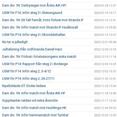
Dam div. 1N: Derbyseger mot Årsta AIK HF!
2023-01-24 11:07
USM för F16: Inför steg 3 i Stenungsund
2023-01-19 14:17
Dam div. 1N: Ett fall framåt, trots förlust mot Strands IF
2023-01-16 12:41
Dam div. 1N: Inför match mot Strands IF Hudiksvall
2023-01-14 09:00
USM för P14: Inför steg 3 i Sköndalshallen
2023-01-13 10:57
Nu tar vi julledigt!
2022-12-21 09:48
Julhälsning från ordförande Daniel Harc
2022-12-20 12:18
Dam div. 1N: Förlust i höstsäsongens sista match
2022-12-19 11:18
USM för P14: Rapport från steg 2 i Borlänge
2022-12-05 10:29
USM för F14: Inför steg 2, 3-4/12
2022-12-02 10:37
USM för P14: Inför steg 2, 26-27/11
2022-11-25 10:41
Nyutbildade GT Söder-ledare
2022-11-23 15:04
Dam div. 1N: Inför match mot Årsta AIK HF
2022-11-18 14:48
Suppleanter valdes vid extra årsmöte
2022-11-17 10:34
Dam div. 1N: Inför match mot Huddinge HK
2022-11-04 09:55
Dam div. 1N: Inför hemmamatch mot Tumba!
2022-10-24 12:49