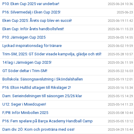
P10: Eken Cup 2025 var underbar!
2025-06-24 10:36
P16: Silvermedalj i Eken Cup 2025!
2025-06-23
Eken Cup 2025: Årets cup blev en succé!
2025-06-19 11:42
Eken Cup: Inför årets handbollsfest!
2025-06-11 15:23
P10: Järnvägen Cup 2025
2025-06-05 14:55
Lyckad inspirationsdag för tränare
2025-06-02 19:59
Trim-SM, 2025: GT Söder visade kampvilja, glädje och stil!
2025-05-28 10:57
14 lag i Järnvägen Cup 2025!
2025-05-26 11:59
GT Söder deltar i Trim-SM!
2025-05-22 16:03
Bollskola: Säsongsavslutning i Sköndalshallen
2025-05-19 12:01
P16: Elton Hultlid uttagen till Riksläger 2!
2025-05-16 15:34
Dam: Serieindelningen till säsongen 25/26 klar
2025-05-15 14:29
U12: Seger i Mixedcupen!
2025-05-14 11:23
F/P8: Inför Minibollen 2025
2025-05-08 10:44
P16: Fem spelare på Barça Academy Handball Camp
2025-05-05 13:12
Dam div. 2Ö: Kom och provträna med oss!
2025-04-29 15:44