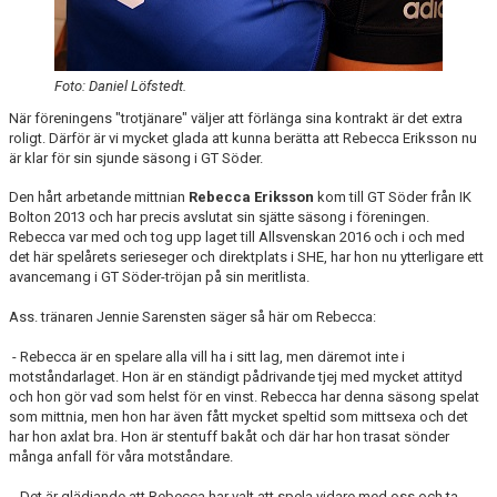
Foto: Daniel Löfstedt.
När föreningens "trotjänare" väljer att förlänga sina kontrakt är det extra
roligt. Därför är vi mycket glada att kunna berätta att Rebecca Eriksson nu
är klar för sin sjunde säsong i GT Söder.
Den hårt arbetande mittnian
Rebecca Eriksson
kom till GT Söder från IK
Bolton 2013 och har precis avslutat sin sjätte säsong i föreningen.
Rebecca var med och tog upp laget till Allsvenskan 2016 och i och med
det här spelårets serieseger och direktplats i SHE, har hon nu ytterligare ett
avancemang i GT Söder-tröjan på sin meritlista.
Ass. tränaren Jennie Sarensten säger så här om Rebecca:
- Rebecca är en spelare alla vill ha i sitt lag, men däremot inte i
motståndarlaget. Hon är en ständigt pådrivande tjej med mycket attityd
och hon gör vad som helst för en vinst. Rebecca har denna säsong spelat
som mittnia, men hon har även fått mycket speltid som mittsexa och det
har hon axlat bra. Hon är stentuff bakåt och där har hon trasat sönder
många anfall för våra motståndare.
- Det är glädjande att Rebecca har valt att spela vidare med oss och ta