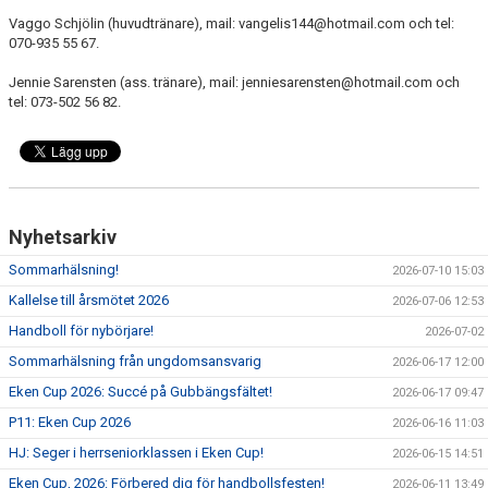
Vaggo Schjölin (huvudtränare), mail: vangelis144@hotmail.com och tel:
070-935 55 67.
Jennie Sarensten (ass. tränare), mail: jenniesarensten@hotmail.com och
tel: 073-502 56 82.
Nyhetsarkiv
Sommarhälsning!
2026-07-10 15:03
Kallelse till årsmötet 2026
2026-07-06 12:53
Handboll för nybörjare!
2026-07-02
Sommarhälsning från ungdomsansvarig
2026-06-17 12:00
Eken Cup 2026: Succé på Gubbängsfältet!
2026-06-17 09:47
P11: Eken Cup 2026
2026-06-16 11:03
HJ: Seger i herrseniorklassen i Eken Cup!
2026-06-15 14:51
Eken Cup, 2026: Förbered dig för handbollsfesten!
2026-06-11 13:49