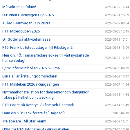
Målvakterna i fokus!
2026-06-02 16:14
DJ: Vinst i Järnvägen Cup 2026!
2026-06-01 15:39
16 lag i Järnvägen Cup 2026!
2026-05-27 08:54
P11: Mixedcupen 2026
2026-05-25 12:45
GT Söder på aktivitetsmässa!
2026-05-19 17:01
P16: Frank Löfstedt uttagen till Riksläger 2!
2026-05-18 13:09
Herr div. 4Ö: Tränare/ledare sökes till vårt nystartade
2026-05-04 12:32
herrseniorlag!
F/P8: Inför Minibollen 2026, 2-3 maj
2026-04-30 09:22
Elin Hall är årets ungdomsledare!
2026-04-29 13:17
P11: Minileken 2026 i Kungsängen
2026-04-27 11:54
Ny tränarkonstellation för damsenior och damjunior –
2026-04-15 14:34
fokus på helhet och utveckling
P18: Laget på äventyr i Skåne och Danmark
2026-04-14 11:49
Dam div. 2Ö: Tack för tre år, "Baggen"!
2026-04-13
Tre spelare i All Star Team!
2026-04-09 15:01
USM för F14: Inför steg 4 i Vikingahallen
2026-03-20 10:30