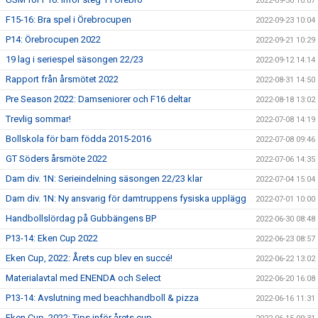
2022-09-30 10:07
F15-16: Bra spel i Örebrocupen
2022-09-23 10:04
P14: Örebrocupen 2022
2022-09-21 10:29
19 lag i seriespel säsongen 22/23
2022-09-12 14:14
Rapport från årsmötet 2022
2022-08-31 14:50
Pre Season 2022: Damseniorer och F16 deltar
2022-08-18 13:02
Trevlig sommar!
2022-07-08 14:19
Bollskola för barn födda 2015-2016
2022-07-08 09:46
GT Söders årsmöte 2022
2022-07-06 14:35
Dam div. 1N: Serieindelning säsongen 22/23 klar
2022-07-04 15:04
Dam div. 1N: Ny ansvarig för damtruppens fysiska upplägg
2022-07-01 10:00
Handbollslördag på Gubbängens BP
2022-06-30 08:48
P13-14: Eken Cup 2022
2022-06-23 08:57
Eken Cup, 2022: Årets cup blev en succé!
2022-06-22 13:02
Materialavtal med ENENDA och Select
2022-06-20 16:08
P13-14: Avslutning med beachhandboll & pizza
2022-06-16 11:31
Eken Cup, 2022: Tips inför årets cup