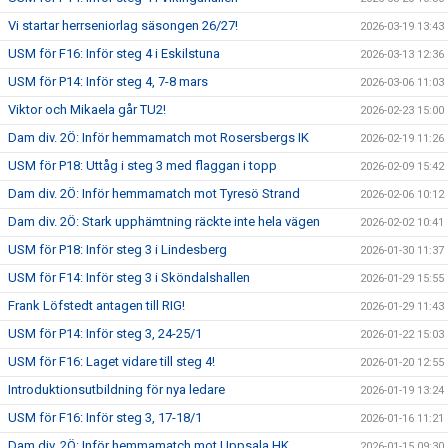
Vi startar herrseniorlag säsongen 26/27!
2026-03-19 13:43
USM för F16: Inför steg 4 i Eskilstuna
2026-03-13 12:36
USM för P14: Inför steg 4, 7-8 mars
2026-03-06 11:03
Viktor och Mikaela går TU2!
2026-02-23 15:00
Dam div. 2Ö: Inför hemmamatch mot Rosersbergs IK
2026-02-19 11:26
USM för P18: Uttåg i steg 3 med flaggan i topp
2026-02-09 15:42
Dam div. 2Ö: Inför hemmamatch mot Tyresö Strand
2026-02-06 10:12
Dam div. 2Ö: Stark upphämtning räckte inte hela vägen
2026-02-02 10:41
USM för P18: Inför steg 3 i Lindesberg
2026-01-30 11:37
USM för F14: Inför steg 3 i Sköndalshallen
2026-01-29 15:55
Frank Löfstedt antagen till RIG!
2026-01-29 11:43
USM för P14: Inför steg 3, 24-25/1
2026-01-22 15:03
USM för F16: Laget vidare till steg 4!
2026-01-20 12:55
Introduktionsutbildning för nya ledare
2026-01-19 13:24
USM för F16: Inför steg 3, 17-18/1
2026-01-16 11:21
Dam div. 2Ö: Inför hemmamatch mot Uppsala HK
2026-01-15 09:30