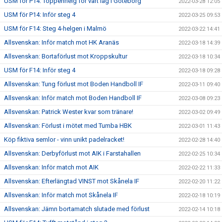
USM för P14: Toppenhelg för vårt lag i Göteborg
2022-03-28 12:05
USM för P14: Inför steg 4
2022-03-25 09:53
USM för F14: Steg 4-helgen i Malmö
2022-03-22 14:41
Allsvenskan: Inför match mot HK Aranäs
2022-03-18 14:39
Allsvenskan: Bortaförlust mot Kroppskultur
2022-03-18 10:34
USM för F14: Inför steg 4
2022-03-18 09:28
Allsvenskan: Tung förlust mot Boden Handboll IF
2022-03-11 09:40
Allsvenskan: Inför match mot Boden Handboll IF
2022-03-08 09:23
Allsvenskan: Patrick Wester kvar som tränare!
2022-03-02 09:49
Allsvenskan: Förlust i mötet med Tumba HBK
2022-03-01 11:43
Köp fiktiva semlor - vinn unikt padelracket!
2022-02-28 14:40
Allsvenskan: Derbyförlust mot AIK i Farstahallen
2022-02-25 10:34
Allsvenskan: Inför match mot AIK
2022-02-22 11:33
Allsvenskan: Efterlängtad VINST mot Skånela IF
2022-02-20 11:22
Allsvenskan: Inför match mot Skånela IF
2022-02-18 10:19
Allsvenskan: Jämn bortamatch slutade med förlust
2022-02-14 10:18