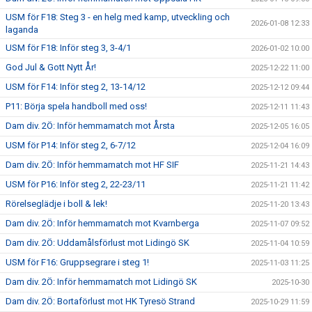
USM för F18: Steg 3 - en helg med kamp, utveckling och
2026-01-08 12:33
laganda
USM för F18: Inför steg 3, 3-4/1
2026-01-02 10:00
God Jul & Gott Nytt År!
2025-12-22 11:00
USM för F14: Inför steg 2, 13-14/12
2025-12-12 09:44
P11: Börja spela handboll med oss!
2025-12-11 11:43
Dam div. 2Ö: Inför hemmamatch mot Årsta
2025-12-05 16:05
USM för P14: Inför steg 2, 6-7/12
2025-12-04 16:09
Dam div. 2Ö: Inför hemmamatch mot HF SIF
2025-11-21 14:43
USM för P16: Inför steg 2, 22-23/11
2025-11-21 11:42
Rörelseglädje i boll & lek!
2025-11-20 13:43
Dam div. 2Ö: Inför hemmamatch mot Kvarnberga
2025-11-07 09:52
Dam div. 2Ö: Uddamålsförlust mot Lidingö SK
2025-11-04 10:59
USM för F16: Gruppsegrare i steg 1!
2025-11-03 11:25
Dam div. 2Ö: Inför hemmamatch mot Lidingö SK
2025-10-30
Dam div. 2Ö: Bortaförlust mot HK Tyresö Strand
2025-10-29 11:59