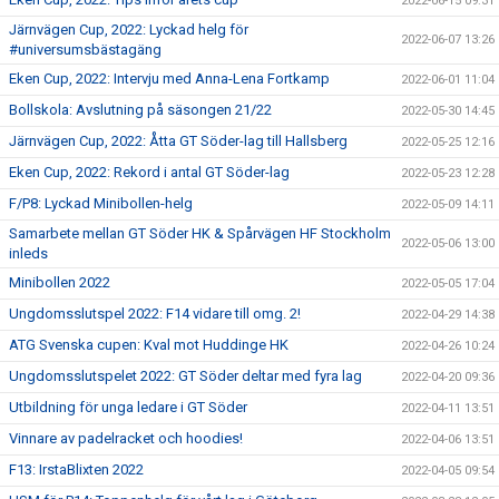
2022-06-15 09:31
Järnvägen Cup, 2022: Lyckad helg för
2022-06-07 13:26
#universumsbästagäng
Eken Cup, 2022: Intervju med Anna-Lena Fortkamp
2022-06-01 11:04
Bollskola: Avslutning på säsongen 21/22
2022-05-30 14:45
Järnvägen Cup, 2022: Åtta GT Söder-lag till Hallsberg
2022-05-25 12:16
Eken Cup, 2022: Rekord i antal GT Söder-lag
2022-05-23 12:28
F/P8: Lyckad Minibollen-helg
2022-05-09 14:11
Samarbete mellan GT Söder HK & Spårvägen HF Stockholm
2022-05-06 13:00
inleds
Minibollen 2022
2022-05-05 17:04
Ungdomsslutspel 2022: F14 vidare till omg. 2!
2022-04-29 14:38
ATG Svenska cupen: Kval mot Huddinge HK
2022-04-26 10:24
Ungdomsslutspelet 2022: GT Söder deltar med fyra lag
2022-04-20 09:36
Utbildning för unga ledare i GT Söder
2022-04-11 13:51
Vinnare av padelracket och hoodies!
2022-04-06 13:51
F13: IrstaBlixten 2022
2022-04-05 09:54