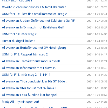
P13: Hellton Cup 2021
2021-12-01 12:34
Covid-19: Vaccinationsbevis & familjekarantän
2021-12-01 09:25
USM för F14: Flera fina smällkarameller i steg 2
2021-11-29 12:41
Allsvenskan: Uddamålsförlust mot Eskilstuna Guif IF
2021-11-27 09:33
Allsvenskan: Inför match mot Eskilstuna Guif
2021-11-26 10:27
USM för F14: Inför steg 2
2021-11-25 14:35
Hur tar du dig till hallen?
2021-11-24 10:14
Allsvenskan: Bortaförlust mot OV Helsingborg
2021-11-22 10:33
USM för F18: Rapport från steg 2
2021-11-16 14:17
Allsvenskan: Tremålsförlust mot Eslövs IK
2021-11-15 12:21
Allsvenskan: Inför match mot Eslövs IK
2021-11-13 10:45
USM för F18: Inför steg 2, 13-14/11
2021-11-12 14:39
Allsvenskan: Tilda Lundqvist klar för GT Söder!
2021-11-10 09:35
Allsvenskan: Stor förlust mot Skånela IF
2021-11-01 10:30
Allsvenskan: Erika Åkerlind klar för spel!
2021-10-29 10:57
Minty AB - ny minisponsor!
2021-10-27 14:26