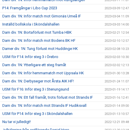
2023-03-11 11:07
P14: Framgångar i Libo Cup 2023
2023-03-09 12:47
Dam div. 1N: Inför match mot Gimonäs Umeå IF
2023-03-04 11:09
Inställd bollskola i Sköndalshallen
2023-03-03 14:00
Dam div. 1N: Bortaförlust mot Tumba HBK
2023-02-21 12:54
Dam div. 1N: Inför match mot Bodens BK HF
2023-02-10 12:57
Damer div. 1N: Tung förlust mot Huddinge HK
2023-02-08 10:23
USM för F14: Inför steg 3 i Örebro
2023-02-03 10:30
Dam div. 1N: Ytterligare ett steg framåt
2023-02-02 12:13
Dam div. 1N: Inför hemmamatch mot Uppsala HK
2023-01-30 13:28
Dam div. 1N: Derbyseger mot Årsta AIK HF!
2023-01-24 11:07
USM för F16: Inför steg 3 i Stenungsund
2023-01-19 14:17
Dam div. 1N: Ett fall framåt, trots förlust mot Strands IF
2023-01-16 12:41
Dam div. 1N: Inför match mot Strands IF Hudiksvall
2023-01-14 09:00
USM för P14: Inför steg 3 i Sköndalshallen
2023-01-13 10:57
Nu tar vi julledigt!
2022-12-21 09:48
Julhälsning från ordförande Daniel Harc