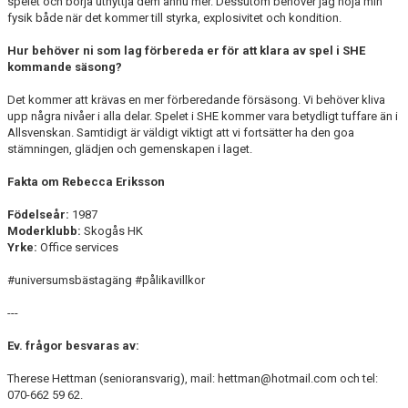
spelet och börja utnyttja dem ännu mer. Dessutom behöver jag höja min
fysik både när det kommer till styrka, explosivitet och kondition.
Hur behöver ni som lag förbereda er för att klara av spel i SHE
kommande säsong?
Det kommer att krävas en mer förberedande försäsong. Vi behöver kliva
upp några nivåer i alla delar. Spelet i SHE kommer vara betydligt tuffare än i
Allsvenskan. Samtidigt är väldigt viktigt att vi fortsätter ha den goa
stämningen, glädjen och gemenskapen i laget.
Fakta om Rebecca Eriksson
Födelseår:
1987
Moderklubb:
Skogås HK
Yrke:
Office services
#universumsbästagäng #pålikavillkor
---
Ev. frågor besvaras av:
Therese Hettman (senioransvarig), mail: hettman@hotmail.com och tel:
070-662 59 62.