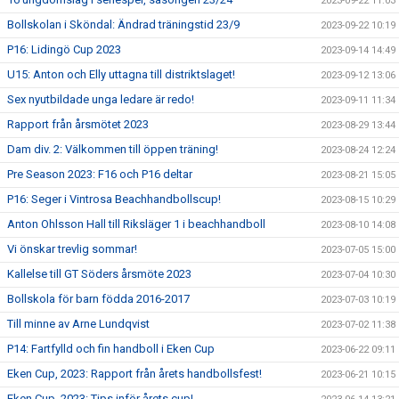
2023-09-22 11:03
Bollskolan i Sköndal: Ändrad träningstid 23/9
2023-09-22 10:19
P16: Lidingö Cup 2023
2023-09-14 14:49
U15: Anton och Elly uttagna till distriktslaget!
2023-09-12 13:06
Sex nyutbildade unga ledare är redo!
2023-09-11 11:34
Rapport från årsmötet 2023
2023-08-29 13:44
Dam div. 2: Välkommen till öppen träning!
2023-08-24 12:24
Pre Season 2023: F16 och P16 deltar
2023-08-21 15:05
P16: Seger i Vintrosa Beachhandbollscup!
2023-08-15 10:29
Anton Ohlsson Hall till Riksläger 1 i beachhandboll
2023-08-10 14:08
Vi önskar trevlig sommar!
2023-07-05 15:00
Kallelse till GT Söders årsmöte 2023
2023-07-04 10:30
Bollskola för barn födda 2016-2017
2023-07-03 10:19
Till minne av Arne Lundqvist
2023-07-02 11:38
P14: Fartfylld och fin handboll i Eken Cup
2023-06-22 09:11
Eken Cup, 2023: Rapport från årets handbollsfest!
2023-06-21 10:15
Eken Cup, 2023: Tips inför årets cup!