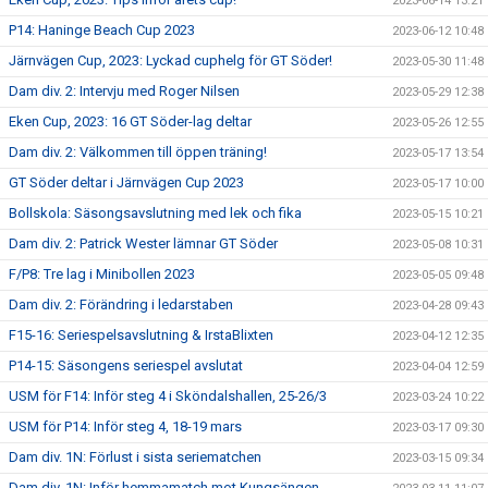
2023-06-14 13:21
P14: Haninge Beach Cup 2023
2023-06-12 10:48
Järnvägen Cup, 2023: Lyckad cuphelg för GT Söder!
2023-05-30 11:48
Dam div. 2: Intervju med Roger Nilsen
2023-05-29 12:38
Eken Cup, 2023: 16 GT Söder-lag deltar
2023-05-26 12:55
Dam div. 2: Välkommen till öppen träning!
2023-05-17 13:54
GT Söder deltar i Järnvägen Cup 2023
2023-05-17 10:00
Bollskola: Säsongsavslutning med lek och fika
2023-05-15 10:21
Dam div. 2: Patrick Wester lämnar GT Söder
2023-05-08 10:31
F/P8: Tre lag i Minibollen 2023
2023-05-05 09:48
Dam div. 2: Förändring i ledarstaben
2023-04-28 09:43
F15-16: Seriespelsavslutning & IrstaBlixten
2023-04-12 12:35
P14-15: Säsongens seriespel avslutat
2023-04-04 12:59
USM för F14: Inför steg 4 i Sköndalshallen, 25-26/3
2023-03-24 10:22
USM för P14: Inför steg 4, 18-19 mars
2023-03-17 09:30
Dam div. 1N: Förlust i sista seriematchen
2023-03-15 09:34
Dam div. 1N: Inför hemmamatch mot Kungsängen