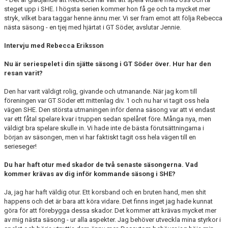
steget upp i SHE. I högsta serien kommer hon få ge och ta mycket mer
stryk, vilket bara taggar henne ännu mer. Vi ser fram emot att följa Rebecca
nästa säsong - en tjej med hjärtat i GT Söder, avslutar Jennie.
Intervju med Rebecca Eriksson
Nu är seriespelet i din sjätte säsong i GT Söder över. Hur har den
resan varit?
Den har varit väldigt rolig, givande och utmanande. När jag kom till
föreningen var GT Söder ett mittenlag div. 1 och nu har vi tagit oss hela
vägen SHE. Den största utmaningen inför denna säsong var att vi endast
var ett fåtal spelare kvar i truppen sedan spelåret före. Många nya, men
väldigt bra spelare skulle in. Vi hade inte de bästa förutsättningarna i
början av säsongen, men vi har faktiskt tagit oss hela vägen till en
serieseger!
Du har haft otur med skador de två senaste säsongerna. Vad
kommer krävas av dig inför kommande säsong i SHE?
Ja, jag har haft väldig otur. Ett korsband och en bruten hand, men shit
happens och det är bara att köra vidare. Det finns inget jag hade kunnat
göra för att förebygga dessa skador. Det kommer att krävas mycket mer
av mig nästa säsong - ur alla aspekter. Jag behöver utveckla mina styrkor i