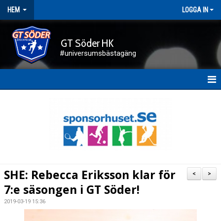
HEM
LOGGA IN
GT Söder HK
#universumsbästagäng
HEM
NYHETER
FÖRENINGEN
KALENDER
SHE: Rebecca Eriksson klar för
<
>
KONTAKT
7:e säsongen i GT Söder!
2019-03-19 15:36
DOKUMENT