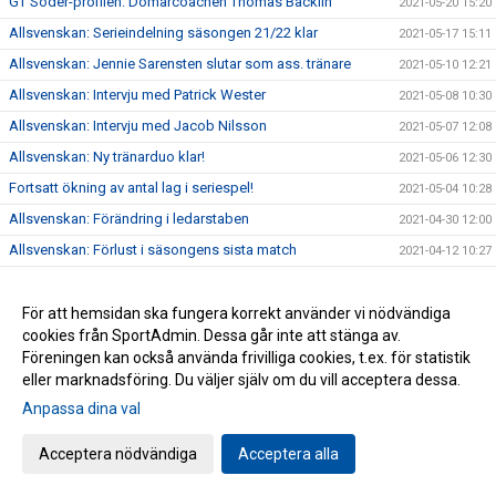
GT Söder-profilen: Domarcoachen Thomas Bäcklin
2021-05-20 15:20
Allsvenskan: Serieindelning säsongen 21/22 klar
2021-05-17 15:11
Allsvenskan: Jennie Sarensten slutar som ass. tränare
2021-05-10 12:21
Allsvenskan: Intervju med Patrick Wester
2021-05-08 10:30
Allsvenskan: Intervju med Jacob Nilsson
2021-05-07 12:08
Allsvenskan: Ny tränarduo klar!
2021-05-06 12:30
Fortsatt ökning av antal lag i seriespel!
2021-05-04 10:28
Allsvenskan: Förändring i ledarstaben
2021-04-30 12:00
Allsvenskan: Förlust i säsongens sista match
2021-04-12 10:27
Allsvenskan: GT Söder förlorade mot Kroppskultur
2021-03-22 12:01
Allsvenskan: Inför match mot GF Kroppskultur
För att hemsidan ska fungera korrekt använder vi nödvändiga
2021-03-20 10:51
cookies från SportAdmin. Dessa går inte att stänga av.
Antalet aktiviteter ökade under 2020!
2021-03-18 15:18
Föreningen kan också använda frivilliga cookies, t.ex. för statistik
Allsvenskan: Derbyförlust mot Nacka HK
2021-03-17 12:43
eller marknadsföring. Du väljer själv om du vill acceptera dessa.
Allsvenskan: Tiomålsförlust mot IF Hallby HK
2021-03-08 12:12
Anpassa dina val
Allsvenskan: Inför match mot IF Hallby HK
2021-03-06 10:36
Acceptera nödvändiga
Acceptera alla
Allsvenskan: Förlust i bortamötet med Eslövs IK
2021-03-02 10:20