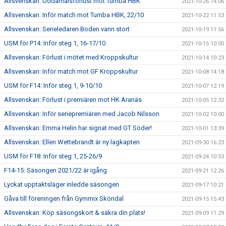
Allsvenskan: Uddamålsförlust mot Tumba HBK
2021-10-26 14:06
Allsvenskan: Inför match mot Tumba HBK, 22/10
2021-10-22 11:53
Allsvenskan: Serieledaren Boden vann stort
2021-10-19 11:56
USM för P14: Inför steg 1, 16-17/10
2021-10-15 10:00
Allsvenskan: Förlust i mötet med Kroppskultur
2021-10-14 10:23
Allsvenskan: Inför match mot GF Kroppskultur
2021-10-08 14:18
USM för F14: Inför steg 1, 9-10/10
2021-10-07 12:19
Allsvenskan: Förlust i premiären mot HK Aranäs
2021-10-05 12:32
Allsvenskan: Inför seriepremiären med Jacob Nilsson
2021-10-02 10:00
Allsvenskan: Emma Helin har signat med GT Söder!
2021-10-01 13:39
Allsvenskan: Ellen Wettebrandt är ny lagkapten
2021-09-30 16:23
USM för F18: Inför steg 1, 25-26/9
2021-09-24 10:53
F14-15: Säsongen 2021/22 är igång
2021-09-21 12:26
Lyckat upptaktsläger inledde säsongen
2021-09-17 10:21
Gåva till föreningen från Gymmix Sköndal
2021-09-15 15:43
Allsvenskan: Köp säsongskort & säkra din plats!
2021-09-09 11:29