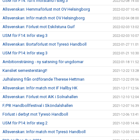
USM för F14: Tufft motstånd i steg 3
2022-02-08 14:00
Allsvenskan: Hemmaförlust mot OV Helsingborg
2022-02-07 10:45
Allsvenskan: Inför match mot OV Helsingborg
2022-02-04 08:00
Allsvenskan: Förlust mot Eskilstuna Guif
2022-02-03 13:02
USM för F14: Inför steg 3
2022-02-03 10:07
Allsvenskan: Bortaförlust mot Tyresö Handboll
2022-01-27 11:01
USM för P14: Inför steg 3
2022-01-21 10:30
Ambitionsträning - ny satsning för ungdomar
2022-01-18 11:52
Kansliet semesterstängt!
2021-12-22 13:28
Julhälsning från ordförande Therese Hettman
2021-12-22 09:56
Allsvenskan: Inför match mot IF Hallby HK
2021-12-17 12:56
Allsvenskan: Förlust mot AIK i Solnahallen
2021-12-10 12:04
F/P8: Handbollfestival i Sköndalshallen
2021-12-07 16:39
Förlust i derbyt mot Tyresö Handboll
2021-12-06 13:41
USM för P14: Inför steg 2
2021-12-03 14:46
Allsvenskan: Inför match mot Tyresö Handboll
2021-12-03 10:44