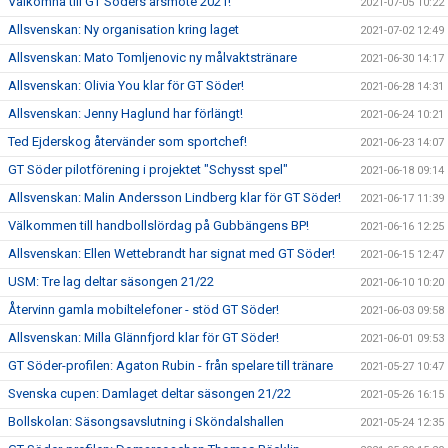
Välkomna till GT Söders årsmöte 2021!
2021-07-05 10:22
Allsvenskan: Ny organisation kring laget
2021-07-02 12:49
Allsvenskan: Mato Tomljenovic ny målvaktstränare
2021-06-30 14:17
Allsvenskan: Olivia You klar för GT Söder!
2021-06-28 14:31
Allsvenskan: Jenny Haglund har förlängt!
2021-06-24 10:21
Ted Ejderskog återvänder som sportchef!
2021-06-23 14:07
GT Söder pilotförening i projektet "Schysst spel"
2021-06-18 09:14
Allsvenskan: Malin Andersson Lindberg klar för GT Söder!
2021-06-17 11:39
Välkommen till handbollslördag på Gubbängens BP!
2021-06-16 12:25
Allsvenskan: Ellen Wettebrandt har signat med GT Söder!
2021-06-15 12:47
USM: Tre lag deltar säsongen 21/22
2021-06-10 10:20
Återvinn gamla mobiltelefoner - stöd GT Söder!
2021-06-03 09:58
Allsvenskan: Milla Glännfjord klar för GT Söder!
2021-06-01 09:53
GT Söder-profilen: Agaton Rubin - från spelare till tränare
2021-05-27 10:47
Svenska cupen: Damlaget deltar säsongen 21/22
2021-05-26 16:15
Bollskolan: Säsongsavslutning i Sköndalshallen
2021-05-24 12:35