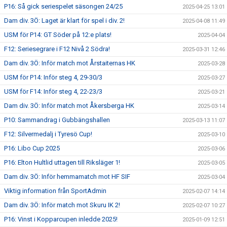
P16: Så gick seriespelet säsongen 24/25
2025-04-25 13:01
Dam div. 3Ö: Laget är klart för spel i div. 2!
2025-04-08 11:49
USM för P14: GT Söder på 12:e plats!
2025-04-04
F12: Seriesegrare i F12 Nivå 2 Södra!
2025-03-31 12:46
Dam div. 3Ö: Inför match mot Årstaiternas HK
2025-03-28
USM för P14: Inför steg 4, 29-30/3
2025-03-27
USM för F14: Inför steg 4, 22-23/3
2025-03-21
Dam div. 3Ö: Inför match mot Åkersberga HK
2025-03-14
P10: Sammandrag i Gubbängshallen
2025-03-13 11:07
F12: Silvermedalj i Tyresö Cup!
2025-03-10
P16: Libo Cup 2025
2025-03-06
P16: Elton Hultlid uttagen till Riksläger 1!
2025-03-05
Dam div. 3Ö: Inför hemmamatch mot HF SIF
2025-03-04
Viktig information från SportAdmin
2025-02-07 14:14
Dam div. 3Ö: Inför match mot Skuru IK 2!
2025-02-07 10:27
P16: Vinst i Kopparcupen inledde 2025!
2025-01-09 12:51