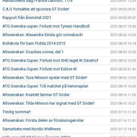
Handbollens dag i Farsta Centrum, 11/9
2021-09-07 12:29
C.A.G fortsätter att sponsra GT Söder!
2021-09-03 09:31
Rapport från årsmötet 2021
2021-09-02 09:57
ATG Svenska cupen: Förlust mot Tyresö Handboll
2021-08-27 15:30
Allsvenskan: Alexandra Siirala gör comeback!
2021-08-26 15:00
Bollskola för barn födda 2014-2015
2021-08-24 14:18
Allsvenskan: Coaches corner, del 1
2021-08-24 10:50
ATG Svenska Cupen: Förlust mot SHE-laget IK Sävehof
2021-08-23 10:02
ATG Svenska Cupen: Förlust mot Eslövs IK
2021-08-20 21:45
Allsvenskan: Tuva Nilsson spelar med GT Söder!
2021-08-20 12:00
ATG Svenska Cupen: Två matcher på hemmaplan
2021-08-19 16:00
Allsvenskan: Kvartett lämnar GT Söder
2021-08-16 11:00
Allsvenskan: Tilde Nilsson har signat med GT Söder!
2021-08-10 10:21
Trevlig sommar!
2021-07-15 11:30
Allsvenskan: Första delen av försäsongen klar
2021-07-14 11:31
Samarbete med Nordic Wellness
2021-07-13 14:05