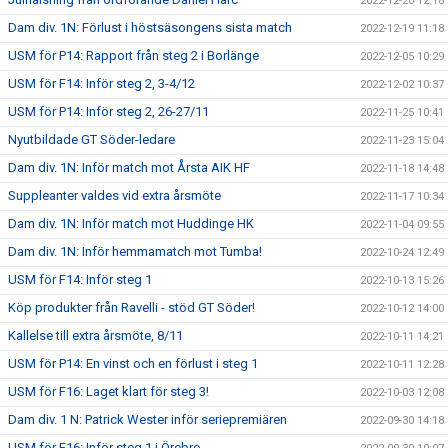
2022-12-20 12:18
Dam div. 1N: Förlust i höstsäsongens sista match
2022-12-19 11:18
USM för P14: Rapport från steg 2 i Borlänge
2022-12-05 10:29
USM för F14: Inför steg 2, 3-4/12
2022-12-02 10:37
USM för P14: Inför steg 2, 26-27/11
2022-11-25 10:41
Nyutbildade GT Söder-ledare
2022-11-23 15:04
Dam div. 1N: Inför match mot Årsta AIK HF
2022-11-18 14:48
Suppleanter valdes vid extra årsmöte
2022-11-17 10:34
Dam div. 1N: Inför match mot Huddinge HK
2022-11-04 09:55
Dam div. 1N: Inför hemmamatch mot Tumba!
2022-10-24 12:49
USM för F14: Inför steg 1
2022-10-13 15:26
Köp produkter från Ravelli - stöd GT Söder!
2022-10-12 14:00
Kallelse till extra årsmöte, 8/11
2022-10-11 14:21
USM för P14: En vinst och en förlust i steg 1
2022-10-11 12:28
USM för F16: Laget klart för steg 3!
2022-10-03 12:08
Dam div. 1 N: Patrick Wester inför seriepremiären
2022-09-30 14:18
USM för F16: Inför steg 1 i Örebro