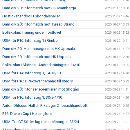
2023-11-13 12:18
Dam div. 2Ö: Inför match mot SK Kvarnberga
2023-11-10 18:00
Höstlovshandboll i Sköndalshallen
2023-11-07 14:46
Dam div. 2Ö: Inför match mot Tyresö Strand
2023-10-27 13:53
Bollskolan: Träning under höstlovet
2023-10-25 15:22
USM för P16: Inför steg 1 i Rimbo
2023-10-20 10:21
Dam div. 2Ö: Hemmaseger mot HK Uppsala
2023-10-17 14:27
Dam div. 2Ö: Inför match mot HK Uppsala
2023-10-13 12:30
Bollskolan i Sköndal: Ändrad träningstid 14/10
2023-10-13 10:05
USM för F14: Inför steg 1, 14-15/10
2023-10-12 14:20
USM för F16: Direktavancemang till steg 3!
2023-10-09 10:22
Dam div. 2Ö: Inför seriepremiären mot Skogås
2023-09-29 14:11
USM för F16: Inför steg 1, 30/9-1/10
2023-09-28 14:40
Anton Ohlsson-Hall till Riksläger 2 i beachhandboll!
2023-09-27 10:45
P16: Dicken Cup i Helsingfors
2023-09-26 14:27
USM: Tre GT Söder-lag deltar säsongen 23/24
2023-09-25 11:21
16 ungdomslag i seriespel, säsongen 23/24