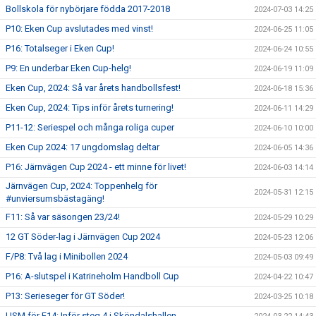
Bollskola för nybörjare födda 2017-2018
2024-07-03 14:25
P10: Eken Cup avslutades med vinst!
2024-06-25 11:05
P16: Totalseger i Eken Cup!
2024-06-24 10:55
P9: En underbar Eken Cup-helg!
2024-06-19 11:09
Eken Cup, 2024: Så var årets handbollsfest!
2024-06-18 15:36
Eken Cup, 2024: Tips inför årets turnering!
2024-06-11 14:29
P11-12: Seriespel och många roliga cuper
2024-06-10 10:00
Eken Cup 2024: 17 ungdomslag deltar
2024-06-05 14:36
P16: Järnvägen Cup 2024 - ett minne för livet!
2024-06-03 14:14
Järnvägen Cup, 2024: Toppenhelg för
2024-05-31 12:15
#unviersumsbästagäng!
F11: Så var säsongen 23/24!
2024-05-29 10:29
12 GT Söder-lag i Järnvägen Cup 2024
2024-05-23 12:06
F/P8: Två lag i Minibollen 2024
2024-05-03 09:49
P16: A-slutspel i Katrineholm Handboll Cup
2024-04-22 10:47
P13: Serieseger för GT Söder!
2024-03-25 10:18
USM för F14: Inför steg 4 i Sköndalshallen