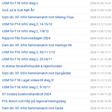
USM för F18: Inför steg 3
2025-01-03 15:47
God Jul & Gott Nytt År!
2024-12-20 13:00
Dam div. 3Ö: Inför hemmamatch mot Silwing-Troja
2024-12-13 10:44
USM för P14: Inför steg 2, 14-15/12
2024-12-12 12:49
USM för F14: Inför steg 2, 7-8/12
2024-12-06 12:32
Rapport från Dunrossdagen 2024
2024-12-05 16:57
Dam div. 3Ö: Inför hemmamatch mot Haninge HK
2024-11-29 11:07
USM för P16: Inför steg 2, 30/11-1/12
2024-11-28 13:11
USM för F16: Inför steg 2, 23-24/11
2024-11-21 12:28
Vi stöttar Strokeförbundet & Hjärnfonden!
2024-11-19 12:49
Dam div. 3Ö: Inför hemmamatch mot Djurgården
2024-11-13 12:36
USM för F18: Laget vidare till steg 3!
2024-11-12 12:33
USM för F18: Inför steg 2, 9-10/11
2024-11-07 11:41
GT Söders höstlovshandboll 2024
2024-11-04 11:20
P16: Anton och Filip på regional träningsdag
2024-10-25 14:45
Dam div. 3Ö: Inför hemmamatch mot Ceres
2024-10-18 15:13