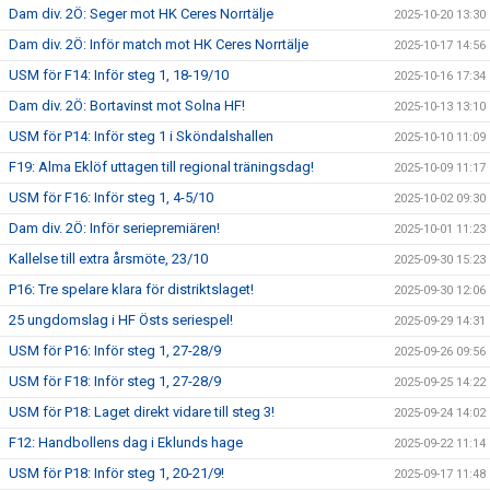
Dam div. 2Ö: Seger mot HK Ceres Norrtälje
2025-10-20 13:30
Dam div. 2Ö: Inför match mot HK Ceres Norrtälje
2025-10-17 14:56
USM för F14: Inför steg 1, 18-19/10
2025-10-16 17:34
Dam div. 2Ö: Bortavinst mot Solna HF!
2025-10-13 13:10
USM för P14: Inför steg 1 i Sköndalshallen
2025-10-10 11:09
F19: Alma Eklöf uttagen till regional träningsdag!
2025-10-09 11:17
USM för F16: Inför steg 1, 4-5/10
2025-10-02 09:30
Dam div. 2Ö: Inför seriepremiären!
2025-10-01 11:23
Kallelse till extra årsmöte, 23/10
2025-09-30 15:23
P16: Tre spelare klara för distriktslaget!
2025-09-30 12:06
25 ungdomslag i HF Östs seriespel!
2025-09-29 14:31
USM för P16: Inför steg 1, 27-28/9
2025-09-26 09:56
USM för F18: Inför steg 1, 27-28/9
2025-09-25 14:22
USM för P18: Laget direkt vidare till steg 3!
2025-09-24 14:02
F12: Handbollens dag i Eklunds hage
2025-09-22 11:14
USM för P18: Inför steg 1, 20-21/9!
2025-09-17 11:48