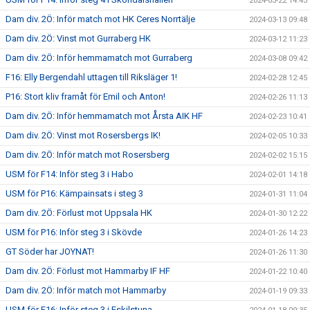
2024-03-22 14:43
Dam div. 2Ö: Inför match mot HK Ceres Norrtälje
2024-03-13 09:48
Dam div. 2Ö: Vinst mot Gurraberg HK
2024-03-12 11:23
Dam div. 2Ö: Inför hemmamatch mot Gurraberg
2024-03-08 09:42
F16: Elly Bergendahl uttagen till Riksläger 1!
2024-02-28 12:45
P16: Stort kliv framåt för Emil och Anton!
2024-02-26 11:13
Dam div. 2Ö: Inför hemmamatch mot Årsta AIK HF
2024-02-23 10:41
Dam div. 2Ö: Vinst mot Rosersbergs IK!
2024-02-05 10:33
Dam div. 2Ö: Inför match mot Rosersberg
2024-02-02 15:15
USM för F14: Inför steg 3 i Habo
2024-02-01 14:18
USM för P16: Kämpainsats i steg 3
2024-01-31 11:04
Dam div. 2Ö: Förlust mot Uppsala HK
2024-01-30 12:22
USM för P16: Inför steg 3 i Skövde
2024-01-26 14:23
GT Söder har JOYNAT!
2024-01-26 11:30
Dam div. 2Ö: Förlust mot Hammarby IF HF
2024-01-22 10:40
Dam div. 2Ö: Inför match mot Hammarby
2024-01-19 09:33
USM för F16: Inför steg 3 i Eskilstuna