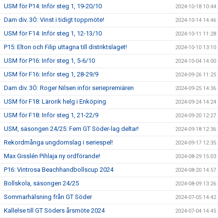
USM för P14: Inför steg 1, 19-20/10
2024-10-18 10:44
Dam div. 3Ö: Vinst i tidigt toppmöte!
2024-10-14 14:46
USM för F14: Inför steg 1, 12-13/10
2024-10-11 11:28
P15: Elton och Filip uttagna till distriktslaget!
2024-10-10 13:10
USM för P16: Inför steg 1, 5-6/10
2024-10-04 14:00
USM för F16: Inför steg 1, 28-29/9
2024-09-26 11:25
Dam div. 3Ö: Roger Nilsen inför seriepremiären
2024-09-25 14:36
USM för F18: Lärorik helg i Enköping
2024-09-24 14:24
USM för F18: Inför steg 1, 21-22/9
2024-09-20 12:27
USM, säsongen 24/25: Fem GT Söder-lag deltar!
2024-09-18 12:36
Rekordmånga ungdomslag i seriespel!
2024-09-17 12:35
Max Gisslén Pihlaja ny ordförande!
2024-08-29 15:03
P16: Vintrosa Beachhandbollscup 2024
2024-08-20 14:57
Bollskola, säsongen 24/25
2024-08-09 13:26
Sommarhälsning från GT Söder
2024-07-05 14:42
Kallelse till GT Söders årsmöte 2024
2024-07-04 14:45