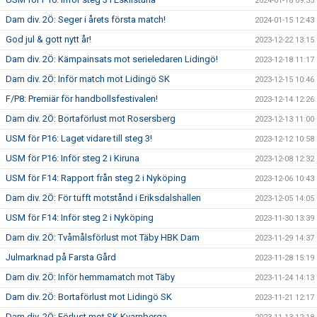
2024-01-18 09:35
Dam div. 2Ö: Seger i årets första match!
2024-01-15 12:43
God jul & gott nytt år!
2023-12-22 13:15
Dam div. 2Ö: Kämpainsats mot serieledaren Lidingö!
2023-12-18 11:17
Dam div. 2Ö: Inför match mot Lidingö SK
2023-12-15 10:46
F/P8: Premiär för handbollsfestivalen!
2023-12-14 12:26
Dam div. 2Ö: Bortaförlust mot Rosersberg
2023-12-13 11:00
USM för P16: Laget vidare till steg 3!
2023-12-12 10:58
USM för P16: Inför steg 2 i Kiruna
2023-12-08 12:32
USM för F14: Rapport från steg 2 i Nyköping
2023-12-06 10:43
Dam div. 2Ö: För tufft motstånd i Eriksdalshallen
2023-12-05 14:05
USM för F14: Inför steg 2 i Nyköping
2023-11-30 13:39
Dam div. 2Ö: Tvåmålsförlust mot Täby HBK Dam
2023-11-29 14:37
Julmarknad på Farsta Gård
2023-11-28 15:19
Dam div. 2Ö: Inför hemmamatch mot Täby
2023-11-24 14:13
Dam div. 2Ö: Bortaförlust mot Lidingö SK
2023-11-21 12:17
Dam div. 2Ö: Förlust mot SK Kvarnberga