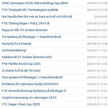
USM, säsongen 25/26: Rekordmånga lag deltar!
2025-09-15 15:38
F10: Tisdagskväll i Farstaängens parklek
2025-09-12 12:38
När handbollen blir mer än bara en boll och två mål
2025-09-09
P18: Träningsläger i Visby, 29-31/8
2025-09-03 10:36
Rapport från GT Söders årsmöte
2025-09-02 14:49
Tre spelare på Riksläger 1 i beachhandboll
2025-09-01 10:27
Kampanj hos Enenda
2025-08-20 12:38
Sommarhälsning!
2025-07-11 12:00
Kallelse till GT Söders årsmöte 2025
2025-07-10 12:32
P18: Partille World Cup 2025
2025-07-09 12:46
Vi startar boll & lek för barn!
2025-07-04 15:51
Fyra spelare till Riksläger 1 i beachhandboll!
2025-07-02 13:09
Bollskola för nybörjare födda 2018-2019
2025-07-01 16:04
F16: Amanda Broberg Rydqvist på Riksläger 2!
2025-07-01 12:04
Ungdomsansvarig om säsongen 24/25
2025-06-26 11:44
F12: Seger i Eken Cup 2025!
2025-06-25 11:25