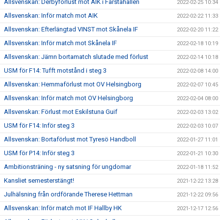
Allsvenskan: Derbyförlust mot AIK i Farstahallen
2022-02-25 10:34
Allsvenskan: Inför match mot AIK
2022-02-22 11:33
Allsvenskan: Efterlängtad VINST mot Skånela IF
2022-02-20 11:22
Allsvenskan: Inför match mot Skånela IF
2022-02-18 10:19
Allsvenskan: Jämn bortamatch slutade med förlust
2022-02-14 10:18
USM för F14: Tufft motstånd i steg 3
2022-02-08 14:00
Allsvenskan: Hemmaförlust mot OV Helsingborg
2022-02-07 10:45
Allsvenskan: Inför match mot OV Helsingborg
2022-02-04 08:00
Allsvenskan: Förlust mot Eskilstuna Guif
2022-02-03 13:02
USM för F14: Inför steg 3
2022-02-03 10:07
Allsvenskan: Bortaförlust mot Tyresö Handboll
2022-01-27 11:01
USM för P14: Inför steg 3
2022-01-21 10:30
Ambitionsträning - ny satsning för ungdomar
2022-01-18 11:52
Kansliet semesterstängt!
2021-12-22 13:28
Julhälsning från ordförande Therese Hettman
2021-12-22 09:56
Allsvenskan: Inför match mot IF Hallby HK
2021-12-17 12:56