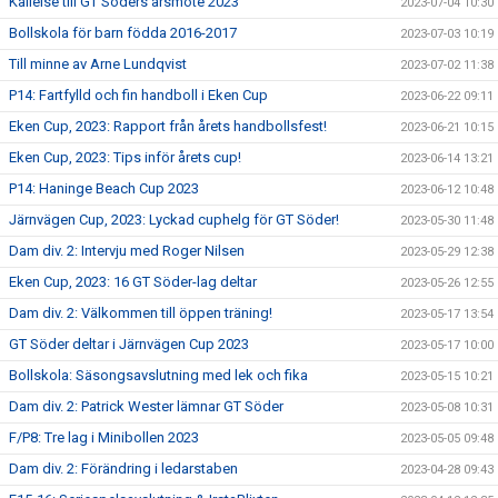
Kallelse till GT Söders årsmöte 2023
2023-07-04 10:30
Bollskola för barn födda 2016-2017
2023-07-03 10:19
Till minne av Arne Lundqvist
2023-07-02 11:38
P14: Fartfylld och fin handboll i Eken Cup
2023-06-22 09:11
Eken Cup, 2023: Rapport från årets handbollsfest!
2023-06-21 10:15
Eken Cup, 2023: Tips inför årets cup!
2023-06-14 13:21
P14: Haninge Beach Cup 2023
2023-06-12 10:48
Järnvägen Cup, 2023: Lyckad cuphelg för GT Söder!
2023-05-30 11:48
Dam div. 2: Intervju med Roger Nilsen
2023-05-29 12:38
Eken Cup, 2023: 16 GT Söder-lag deltar
2023-05-26 12:55
Dam div. 2: Välkommen till öppen träning!
2023-05-17 13:54
GT Söder deltar i Järnvägen Cup 2023
2023-05-17 10:00
Bollskola: Säsongsavslutning med lek och fika
2023-05-15 10:21
Dam div. 2: Patrick Wester lämnar GT Söder
2023-05-08 10:31
F/P8: Tre lag i Minibollen 2023
2023-05-05 09:48
Dam div. 2: Förändring i ledarstaben
2023-04-28 09:43