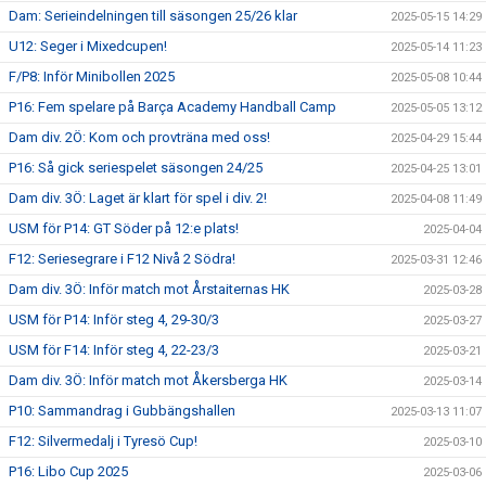
Dam: Serieindelningen till säsongen 25/26 klar
2025-05-15 14:29
U12: Seger i Mixedcupen!
2025-05-14 11:23
F/P8: Inför Minibollen 2025
2025-05-08 10:44
P16: Fem spelare på Barça Academy Handball Camp
2025-05-05 13:12
Dam div. 2Ö: Kom och provträna med oss!
2025-04-29 15:44
P16: Så gick seriespelet säsongen 24/25
2025-04-25 13:01
Dam div. 3Ö: Laget är klart för spel i div. 2!
2025-04-08 11:49
USM för P14: GT Söder på 12:e plats!
2025-04-04
F12: Seriesegrare i F12 Nivå 2 Södra!
2025-03-31 12:46
Dam div. 3Ö: Inför match mot Årstaiternas HK
2025-03-28
USM för P14: Inför steg 4, 29-30/3
2025-03-27
USM för F14: Inför steg 4, 22-23/3
2025-03-21
Dam div. 3Ö: Inför match mot Åkersberga HK
2025-03-14
P10: Sammandrag i Gubbängshallen
2025-03-13 11:07
F12: Silvermedalj i Tyresö Cup!
2025-03-10
P16: Libo Cup 2025
2025-03-06