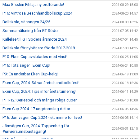
Max Gisslén Pihlaja ny ordförande!
2024-08-29 15:03
P16: Vintrosa Beachhandbollscup 2024
2024-08-20 14:57
Bollskola, säsongen 24/25
2024-08-09 13:26
Sommarhälsning från GT Söder
2024-07-05 14:42
Kallelse till GT Söders årsmöte 2024
2024-07-04 14:45
Bollskola för nybörjare födda 2017-2018
2024-07-03 14:25
P10: Eken Cup avslutades med vinst!
2024-06-25 11:05
P16: Totalseger i Eken Cup!
2024-06-24 10:55
P9: En underbar Eken Cup-helg!
2024-06-19 11:09
Eken Cup, 2024: Så var årets handbollsfest!
2024-06-18 15:36
Eken Cup, 2024: Tips inför årets turnering!
2024-06-11 14:29
P11-12: Seriespel och många roliga cuper
2024-06-10 10:00
Eken Cup 2024: 17 ungdomslag deltar
2024-06-05 14:36
P16: Järnvägen Cup 2024 - ett minne för livet!
2024-06-03 14:14
Järnvägen Cup, 2024: Toppenhelg för
2024-05-31 12:15
#unviersumsbästagäng!