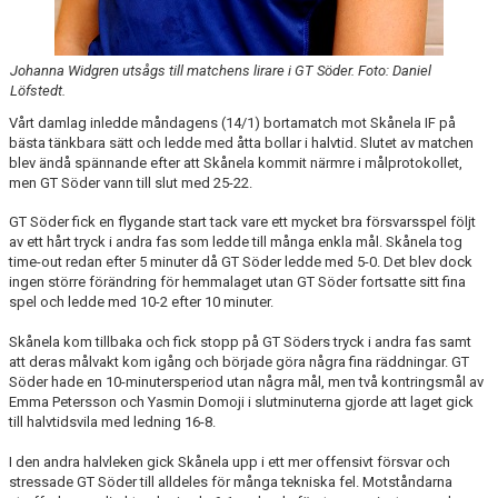
Johanna Widgren utsågs till matchens lirare i GT Söder. Foto: Daniel
Löfstedt.
Vårt damlag inledde måndagens (14/1) bortamatch mot Skånela IF på
bästa tänkbara sätt och ledde med åtta bollar i halvtid. Slutet av matchen
blev ändå spännande efter att Skånela kommit närmre i målprotokollet,
men GT Söder vann till slut med 25-22.
GT Söder fick en flygande start tack vare ett mycket bra försvarsspel följt
av ett hårt tryck i andra fas som ledde till många enkla mål. Skånela tog
time-out redan efter 5 minuter då GT Söder ledde med 5-0. Det blev dock
ingen större förändring för hemmalaget utan GT Söder fortsatte sitt fina
spel och ledde med 10-2 efter 10 minuter.
Skånela kom tillbaka och fick stopp på GT Söders tryck i andra fas samt
att deras målvakt kom igång och började göra några fina räddningar. GT
Söder hade en 10-minutersperiod utan några mål, men två kontringsmål av
Emma Petersson och Yasmin Domoji i slutminuterna gjorde att laget gick
till halvtidsvila med ledning 16-8.
I den andra halvleken gick Skånela upp i ett mer offensivt försvar och
stressade GT Söder till alldeles för många tekniska fel. Motståndarna