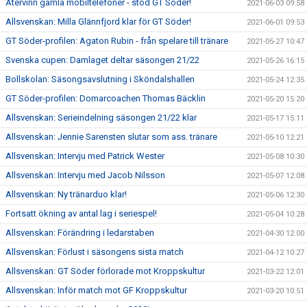
Återvinn gamla mobiltelefoner - stöd GT Söder!
2021-06-03 09:58
Allsvenskan: Milla Glännfjord klar för GT Söder!
2021-06-01 09:53
GT Söder-profilen: Agaton Rubin - från spelare till tränare
2021-05-27 10:47
Svenska cupen: Damlaget deltar säsongen 21/22
2021-05-26 16:15
Bollskolan: Säsongsavslutning i Sköndalshallen
2021-05-24 12:35
GT Söder-profilen: Domarcoachen Thomas Bäcklin
2021-05-20 15:20
Allsvenskan: Serieindelning säsongen 21/22 klar
2021-05-17 15:11
Allsvenskan: Jennie Sarensten slutar som ass. tränare
2021-05-10 12:21
Allsvenskan: Intervju med Patrick Wester
2021-05-08 10:30
Allsvenskan: Intervju med Jacob Nilsson
2021-05-07 12:08
Allsvenskan: Ny tränarduo klar!
2021-05-06 12:30
Fortsatt ökning av antal lag i seriespel!
2021-05-04 10:28
Allsvenskan: Förändring i ledarstaben
2021-04-30 12:00
Allsvenskan: Förlust i säsongens sista match
2021-04-12 10:27
Allsvenskan: GT Söder förlorade mot Kroppskultur
2021-03-22 12:01
Allsvenskan: Inför match mot GF Kroppskultur
2021-03-20 10:51