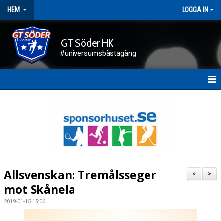
HEM
LOGGA IN
GT Söder HK
#universumsbästagäng
HEM
NYHETER
FÖRENINGEN
KALENDER
Allsvenskan: Tremålsseger
<
>
KONTAKT
mot Skånela
2019-01-15 15:06
DOKUMENT