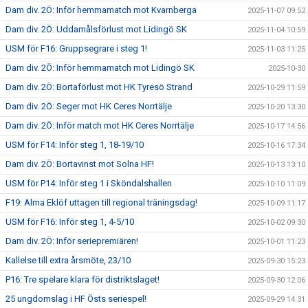
Dam div. 2Ö: Inför hemmamatch mot Kvarnberga
2025-11-07 09:52
Dam div. 2Ö: Uddamålsförlust mot Lidingö SK
2025-11-04 10:59
USM för F16: Gruppsegrare i steg 1!
2025-11-03 11:25
Dam div. 2Ö: Inför hemmamatch mot Lidingö SK
2025-10-30
Dam div. 2Ö: Bortaförlust mot HK Tyresö Strand
2025-10-29 11:59
Dam div. 2Ö: Seger mot HK Ceres Norrtälje
2025-10-20 13:30
Dam div. 2Ö: Inför match mot HK Ceres Norrtälje
2025-10-17 14:56
USM för F14: Inför steg 1, 18-19/10
2025-10-16 17:34
Dam div. 2Ö: Bortavinst mot Solna HF!
2025-10-13 13:10
USM för P14: Inför steg 1 i Sköndalshallen
2025-10-10 11:09
F19: Alma Eklöf uttagen till regional träningsdag!
2025-10-09 11:17
USM för F16: Inför steg 1, 4-5/10
2025-10-02 09:30
Dam div. 2Ö: Inför seriepremiären!
2025-10-01 11:23
Kallelse till extra årsmöte, 23/10
2025-09-30 15:23
P16: Tre spelare klara för distriktslaget!
2025-09-30 12:06
25 ungdomslag i HF Östs seriespel!
2025-09-29 14:31