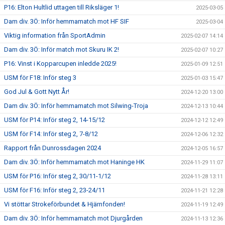
P16: Elton Hultlid uttagen till Riksläger 1!
2025-03-05
Dam div. 3Ö: Inför hemmamatch mot HF SIF
2025-03-04
Viktig information från SportAdmin
2025-02-07 14:14
Dam div. 3Ö: Inför match mot Skuru IK 2!
2025-02-07 10:27
P16: Vinst i Kopparcupen inledde 2025!
2025-01-09 12:51
USM för F18: Inför steg 3
2025-01-03 15:47
God Jul & Gott Nytt År!
2024-12-20 13:00
Dam div. 3Ö: Inför hemmamatch mot Silwing-Troja
2024-12-13 10:44
USM för P14: Inför steg 2, 14-15/12
2024-12-12 12:49
USM för F14: Inför steg 2, 7-8/12
2024-12-06 12:32
Rapport från Dunrossdagen 2024
2024-12-05 16:57
Dam div. 3Ö: Inför hemmamatch mot Haninge HK
2024-11-29 11:07
USM för P16: Inför steg 2, 30/11-1/12
2024-11-28 13:11
USM för F16: Inför steg 2, 23-24/11
2024-11-21 12:28
Vi stöttar Strokeförbundet & Hjärnfonden!
2024-11-19 12:49
Dam div. 3Ö: Inför hemmamatch mot Djurgården
2024-11-13 12:36