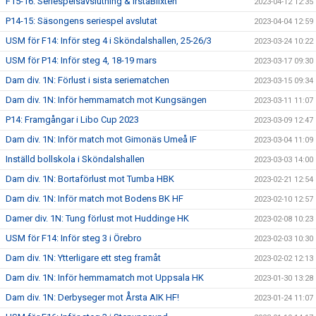
F15-16: Seriespelsavslutning & IrstaBlixten
2023-04-12 12:35
P14-15: Säsongens seriespel avslutat
2023-04-04 12:59
USM för F14: Inför steg 4 i Sköndalshallen, 25-26/3
2023-03-24 10:22
USM för P14: Inför steg 4, 18-19 mars
2023-03-17 09:30
Dam div. 1N: Förlust i sista seriematchen
2023-03-15 09:34
Dam div. 1N: Inför hemmamatch mot Kungsängen
2023-03-11 11:07
P14: Framgångar i Libo Cup 2023
2023-03-09 12:47
Dam div. 1N: Inför match mot Gimonäs Umeå IF
2023-03-04 11:09
Inställd bollskola i Sköndalshallen
2023-03-03 14:00
Dam div. 1N: Bortaförlust mot Tumba HBK
2023-02-21 12:54
Dam div. 1N: Inför match mot Bodens BK HF
2023-02-10 12:57
Damer div. 1N: Tung förlust mot Huddinge HK
2023-02-08 10:23
USM för F14: Inför steg 3 i Örebro
2023-02-03 10:30
Dam div. 1N: Ytterligare ett steg framåt
2023-02-02 12:13
Dam div. 1N: Inför hemmamatch mot Uppsala HK
2023-01-30 13:28
Dam div. 1N: Derbyseger mot Årsta AIK HF!
2023-01-24 11:07