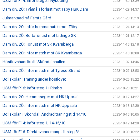
USM för F14: Inför steg 2 i Nyköping
2023-11-30 13:39
Dam div. 2Ö: Tvåmålsförlust mot Täby HBK Dam
2023-11-29 14:37
Julmarknad på Farsta Gård
2023-11-28 15:19
Dam div. 2Ö: Inför hemmamatch mot Täby
2023-11-24 14:13
Dam div. 2Ö: Bortaförlust mot Lidingö SK
2023-11-21 12:17
Dam div. 2Ö: Förlust mot SK Kvarnberga
2023-11-13 12:18
Dam div. 2Ö: Inför match mot SK Kvarnberga
2023-11-10 18:00
Höstlovshandboll i Sköndalshallen
2023-11-07 14:46
Dam div. 2Ö: Inför match mot Tyresö Strand
2023-10-27 13:53
Bollskolan: Träning under höstlovet
2023-10-25 15:22
USM för P16: Inför steg 1 i Rimbo
2023-10-20 10:21
Dam div. 2Ö: Hemmaseger mot HK Uppsala
2023-10-17 14:27
Dam div. 2Ö: Inför match mot HK Uppsala
2023-10-13 12:30
Bollskolan i Sköndal: Ändrad träningstid 14/10
2023-10-13 10:05
USM för F14: Inför steg 1, 14-15/10
2023-10-12 14:20
USM för F16: Direktavancemang till steg 3!
2023-10-09 10:22