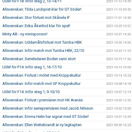
USM för F18: Inför steg 2, 13-14/11
2021-11-12 14:39
Allsvenskan: Tilda Lundqvist klar för GT Söder!
2021-11-10 09:35
Allsvenskan: Stor förlust mot Skånela IF
2021-11-01 10:30
Allsvenskan: Erika Åkerlind klar för spel!
2021-10-29 10:57
Minty AB - ny minisponsor!
2021-10-27 14:26
Allsvenskan: Uddamålsförlust mot Tumba HBK
2021-10-26 14:06
Allsvenskan: Inför match mot Tumba HBK, 22/10
2021-10-22 11:53
Allsvenskan: Serieledaren Boden vann stort
2021-10-19 11:56
USM för P14: Inför steg 1, 16-17/10
2021-10-15 10:00
Allsvenskan: Förlust i mötet med Kroppskultur
2021-10-14 10:23
Allsvenskan: Inför match mot GF Kroppskultur
2021-10-08 14:18
USM för F14: Inför steg 1, 9-10/10
2021-10-07 12:19
Allsvenskan: Förlust i premiären mot HK Aranäs
2021-10-05 12:32
Allsvenskan: Inför seriepremiären med Jacob Nilsson
2021-10-02 10:00
Allsvenskan: Emma Helin har signat med GT Söder!
2021-10-01 13:39
Allsvenskan: Ellen Wettebrandt är ny lagkapten
2021-09-30 16:23