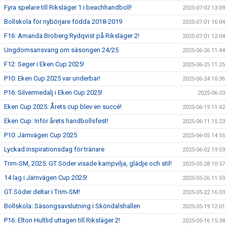
Fyra spelare till Riksläger 1 i beachhandboll!
2025-07-02 13:09
Bollskola för nybörjare födda 2018-2019
2025-07-01 16:04
F16: Amanda Broberg Rydqvist på Riksläger 2!
2025-07-01 12:04
Ungdomsansvarig om säsongen 24/25
2025-06-26 11:44
F12: Seger i Eken Cup 2025!
2025-06-25 11:25
P10: Eken Cup 2025 var underbar!
2025-06-24 10:36
P16: Silvermedalj i Eken Cup 2025!
2025-06-23
Eken Cup 2025: Årets cup blev en succé!
2025-06-19 11:42
Eken Cup: Inför årets handbollsfest!
2025-06-11 15:23
P10: Järnvägen Cup 2025
2025-06-05 14:55
Lyckad inspirationsdag för tränare
2025-06-02 19:59
Trim-SM, 2025: GT Söder visade kampvilja, glädje och stil!
2025-05-28 10:57
14 lag i Järnvägen Cup 2025!
2025-05-26 11:59
GT Söder deltar i Trim-SM!
2025-05-22 16:03
Bollskola: Säsongsavslutning i Sköndalshallen
2025-05-19 12:01
P16: Elton Hultlid uttagen till Riksläger 2!
2025-05-16 15:34