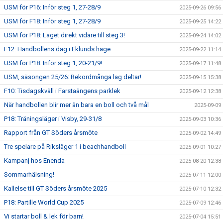
USM för P16: Inför steg 1, 27-28/9
2025-09-26 09:56
USM för F18: Inför steg 1, 27-28/9
2025-09-25 14:22
USM för P18: Laget direkt vidare till steg 3!
2025-09-24 14:02
F12: Handbollens dag i Eklunds hage
2025-09-22 11:14
USM för P18: Inför steg 1, 20-21/9!
2025-09-17 11:48
USM, säsongen 25/26: Rekordmånga lag deltar!
2025-09-15 15:38
F10: Tisdagskväll i Farstaängens parklek
2025-09-12 12:38
När handbollen blir mer än bara en boll och två mål
2025-09-09
P18: Träningsläger i Visby, 29-31/8
2025-09-03 10:36
Rapport från GT Söders årsmöte
2025-09-02 14:49
Tre spelare på Riksläger 1 i beachhandboll
2025-09-01 10:27
Kampanj hos Enenda
2025-08-20 12:38
Sommarhälsning!
2025-07-11 12:00
Kallelse till GT Söders årsmöte 2025
2025-07-10 12:32
P18: Partille World Cup 2025
2025-07-09 12:46
Vi startar boll & lek för barn!
2025-07-04 15:51