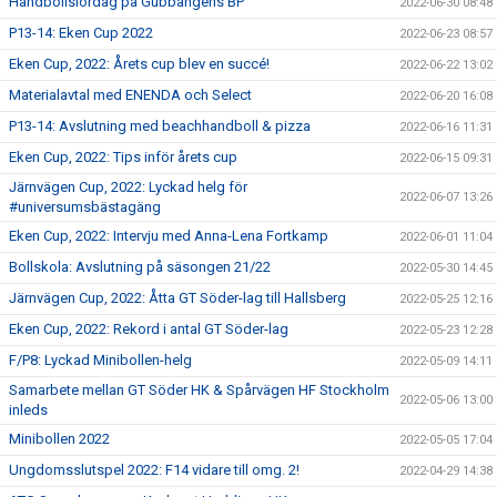
Handbollslördag på Gubbängens BP
2022-06-30 08:48
P13-14: Eken Cup 2022
2022-06-23 08:57
Eken Cup, 2022: Årets cup blev en succé!
2022-06-22 13:02
Materialavtal med ENENDA och Select
2022-06-20 16:08
P13-14: Avslutning med beachhandboll & pizza
2022-06-16 11:31
Eken Cup, 2022: Tips inför årets cup
2022-06-15 09:31
Järnvägen Cup, 2022: Lyckad helg för
2022-06-07 13:26
#universumsbästagäng
Eken Cup, 2022: Intervju med Anna-Lena Fortkamp
2022-06-01 11:04
Bollskola: Avslutning på säsongen 21/22
2022-05-30 14:45
Järnvägen Cup, 2022: Åtta GT Söder-lag till Hallsberg
2022-05-25 12:16
Eken Cup, 2022: Rekord i antal GT Söder-lag
2022-05-23 12:28
F/P8: Lyckad Minibollen-helg
2022-05-09 14:11
Samarbete mellan GT Söder HK & Spårvägen HF Stockholm
2022-05-06 13:00
inleds
Minibollen 2022
2022-05-05 17:04
Ungdomsslutspel 2022: F14 vidare till omg. 2!
2022-04-29 14:38