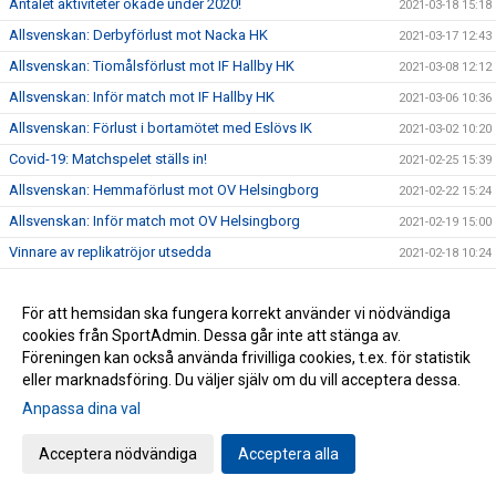
Antalet aktiviteter ökade under 2020!
2021-03-18 15:18
Allsvenskan: Derbyförlust mot Nacka HK
2021-03-17 12:43
Allsvenskan: Tiomålsförlust mot IF Hallby HK
2021-03-08 12:12
Allsvenskan: Inför match mot IF Hallby HK
2021-03-06 10:36
Allsvenskan: Förlust i bortamötet med Eslövs IK
2021-03-02 10:20
Covid-19: Matchspelet ställs in!
2021-02-25 15:39
Allsvenskan: Hemmaförlust mot OV Helsingborg
2021-02-22 15:24
Allsvenskan: Inför match mot OV Helsingborg
2021-02-19 15:00
Vinnare av replikatröjor utsedda
2021-02-18 10:24
Covid-19: Inget fortsatt spel i USM
2021-02-16 15:17
För att hemsidan ska fungera korrekt använder vi nödvändiga
Allsvenskan: Förlust efter jämnt derby mot Tyresö
2021-02-15 12:17
cookies från SportAdmin. Dessa går inte att stänga av.
Allsvenskan: Inför match mot Tyresö Handboll
2021-02-13 10:25
Föreningen kan också använda frivilliga cookies, t.ex. för statistik
Rapport från semmelbageriet
2021-02-11 15:23
eller marknadsföring. Du väljer själv om du vill acceptera dessa.
Covid-19: Enstaka matcher för U8-U15
Anpassa dina val
2021-02-10 12:09
Allsvenskan: GT Söder förlorade mot Eskilstuna Guif
2021-02-08 10:37
Acceptera nödvändiga
Acceptera alla
Allsvenskan: Inför match mot Eskilstuna Guif
2021-02-06 10:50