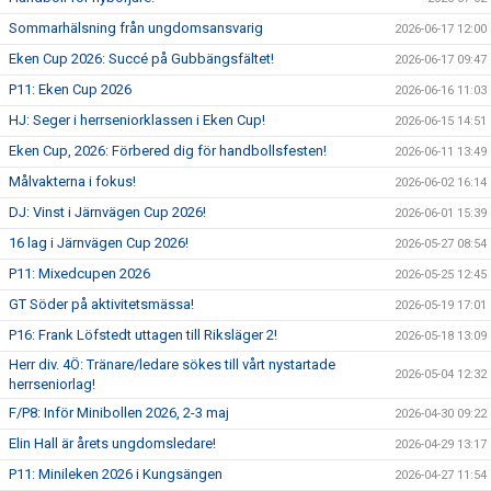
Sommarhälsning från ungdomsansvarig
2026-06-17 12:00
Eken Cup 2026: Succé på Gubbängsfältet!
2026-06-17 09:47
P11: Eken Cup 2026
2026-06-16 11:03
HJ: Seger i herrseniorklassen i Eken Cup!
2026-06-15 14:51
Eken Cup, 2026: Förbered dig för handbollsfesten!
2026-06-11 13:49
Målvakterna i fokus!
2026-06-02 16:14
DJ: Vinst i Järnvägen Cup 2026!
2026-06-01 15:39
16 lag i Järnvägen Cup 2026!
2026-05-27 08:54
P11: Mixedcupen 2026
2026-05-25 12:45
GT Söder på aktivitetsmässa!
2026-05-19 17:01
P16: Frank Löfstedt uttagen till Riksläger 2!
2026-05-18 13:09
Herr div. 4Ö: Tränare/ledare sökes till vårt nystartade
2026-05-04 12:32
herrseniorlag!
F/P8: Inför Minibollen 2026, 2-3 maj
2026-04-30 09:22
Elin Hall är årets ungdomsledare!
2026-04-29 13:17
P11: Minileken 2026 i Kungsängen
2026-04-27 11:54