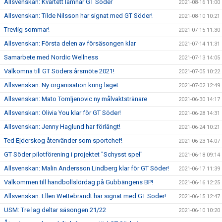
Allsvenskan: Kvartett lämnar GT Söder
2021-08-16 11:00
Allsvenskan: Tilde Nilsson har signat med GT Söder!
2021-08-10 10:21
Trevlig sommar!
2021-07-15 11:30
Allsvenskan: Första delen av försäsongen klar
2021-07-14 11:31
Samarbete med Nordic Wellness
2021-07-13 14:05
Välkomna till GT Söders årsmöte 2021!
2021-07-05 10:22
Allsvenskan: Ny organisation kring laget
2021-07-02 12:49
Allsvenskan: Mato Tomljenovic ny målvaktstränare
2021-06-30 14:17
Allsvenskan: Olivia You klar för GT Söder!
2021-06-28 14:31
Allsvenskan: Jenny Haglund har förlängt!
2021-06-24 10:21
Ted Ejderskog återvänder som sportchef!
2021-06-23 14:07
GT Söder pilotförening i projektet "Schysst spel"
2021-06-18 09:14
Allsvenskan: Malin Andersson Lindberg klar för GT Söder!
2021-06-17 11:39
Välkommen till handbollslördag på Gubbängens BP!
2021-06-16 12:25
Allsvenskan: Ellen Wettebrandt har signat med GT Söder!
2021-06-15 12:47
USM: Tre lag deltar säsongen 21/22
2021-06-10 10:20