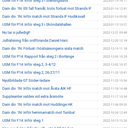
USM för F16: Inför steg 3 i Stenungsund
2023-01-19 14:17
Dam div. 1N: Ett fall framåt, trots förlust mot Strands IF
2023-01-16 12:41
Dam div. 1N: Inför match mot Strands IF Hudiksvall
2023-01-14 09:00
USM för P14: Inför steg 3 i Sköndalshallen
2023-01-13 10:57
Nu tar vi julledigt!
2022-12-21 09:48
Julhälsning från ordförande Daniel Harc
2022-12-20 12:18
Dam div. 1N: Förlust i höstsäsongens sista match
2022-12-19 11:18
USM för P14: Rapport från steg 2 i Borlänge
2022-12-05 10:29
USM för F14: Inför steg 2, 3-4/12
2022-12-02 10:37
USM för P14: Inför steg 2, 26-27/11
2022-11-25 10:41
Nyutbildade GT Söder-ledare
2022-11-23 15:04
Dam div. 1N: Inför match mot Årsta AIK HF
2022-11-18 14:48
Suppleanter valdes vid extra årsmöte
2022-11-17 10:34
Dam div. 1N: Inför match mot Huddinge HK
2022-11-04 09:55
Dam div. 1N: Inför hemmamatch mot Tumba!
2022-10-24 12:49
USM för F14: Inför steg 1
2022-10-13 15:26