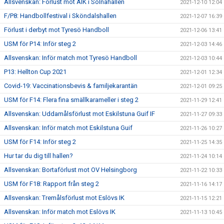
Allsvenskan: Förlust mot AIK i Solnahallen
2021-12-10 12:04
F/P8: Handbollfestival i Sköndalshallen
2021-12-07 16:39
Förlust i derbyt mot Tyresö Handboll
2021-12-06 13:41
USM för P14: Inför steg 2
2021-12-03 14:46
Allsvenskan: Inför match mot Tyresö Handboll
2021-12-03 10:44
P13: Hellton Cup 2021
2021-12-01 12:34
Covid-19: Vaccinationsbevis & familjekarantän
2021-12-01 09:25
USM för F14: Flera fina smällkarameller i steg 2
2021-11-29 12:41
Allsvenskan: Uddamålsförlust mot Eskilstuna Guif IF
2021-11-27 09:33
Allsvenskan: Inför match mot Eskilstuna Guif
2021-11-26 10:27
USM för F14: Inför steg 2
2021-11-25 14:35
Hur tar du dig till hallen?
2021-11-24 10:14
Allsvenskan: Bortaförlust mot OV Helsingborg
2021-11-22 10:33
USM för F18: Rapport från steg 2
2021-11-16 14:17
Allsvenskan: Tremålsförlust mot Eslövs IK
2021-11-15 12:21
Allsvenskan: Inför match mot Eslövs IK
2021-11-13 10:45