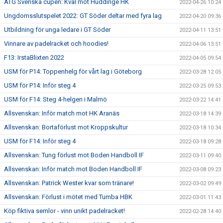
ATG Svenska cupen: Kval mot Huddinge HK
2022-04-26 10:24
Ungdomsslutspelet 2022: GT Söder deltar med fyra lag
2022-04-20 09:36
Utbildning för unga ledare i GT Söder
2022-04-11 13:51
Vinnare av padelracket och hoodies!
2022-04-06 13:51
F13: IrstaBlixten 2022
2022-04-05 09:54
USM för P14: Toppenhelg för vårt lag i Göteborg
2022-03-28 12:05
USM för P14: Inför steg 4
2022-03-25 09:53
USM för F14: Steg 4-helgen i Malmö
2022-03-22 14:41
Allsvenskan: Inför match mot HK Aranäs
2022-03-18 14:39
Allsvenskan: Bortaförlust mot Kroppskultur
2022-03-18 10:34
USM för F14: Inför steg 4
2022-03-18 09:28
Allsvenskan: Tung förlust mot Boden Handboll IF
2022-03-11 09:40
Allsvenskan: Inför match mot Boden Handboll IF
2022-03-08 09:23
Allsvenskan: Patrick Wester kvar som tränare!
2022-03-02 09:49
Allsvenskan: Förlust i mötet med Tumba HBK
2022-03-01 11:43
Köp fiktiva semlor - vinn unikt padelracket!
2022-02-28 14:40