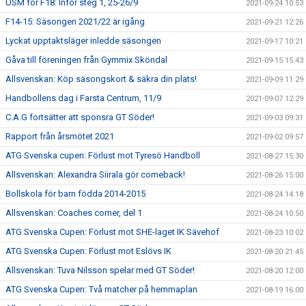
USM för F18: Inför steg 1, 25-26/9
2021-09-24 10:53
F14-15: Säsongen 2021/22 är igång
2021-09-21 12:26
Lyckat upptaktsläger inledde säsongen
2021-09-17 10:21
Gåva till föreningen från Gymmix Sköndal
2021-09-15 15:43
Allsvenskan: Köp säsongskort & säkra din plats!
2021-09-09 11:29
Handbollens dag i Farsta Centrum, 11/9
2021-09-07 12:29
C.A.G fortsätter att sponsra GT Söder!
2021-09-03 09:31
Rapport från årsmötet 2021
2021-09-02 09:57
ATG Svenska cupen: Förlust mot Tyresö Handboll
2021-08-27 15:30
Allsvenskan: Alexandra Siirala gör comeback!
2021-08-26 15:00
Bollskola för barn födda 2014-2015
2021-08-24 14:18
Allsvenskan: Coaches corner, del 1
2021-08-24 10:50
ATG Svenska Cupen: Förlust mot SHE-laget IK Sävehof
2021-08-23 10:02
ATG Svenska Cupen: Förlust mot Eslövs IK
2021-08-20 21:45
Allsvenskan: Tuva Nilsson spelar med GT Söder!
2021-08-20 12:00
ATG Svenska Cupen: Två matcher på hemmaplan
2021-08-19 16:00