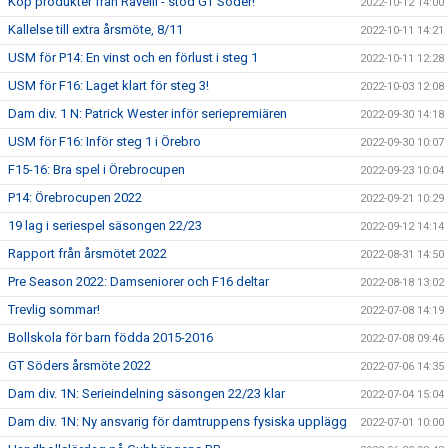
Köp produkter från Ravelli - stöd GT Söder!
2022-10-12 14:00
Kallelse till extra årsmöte, 8/11
2022-10-11 14:21
USM för P14: En vinst och en förlust i steg 1
2022-10-11 12:28
USM för F16: Laget klart för steg 3!
2022-10-03 12:08
Dam div. 1 N: Patrick Wester inför seriepremiären
2022-09-30 14:18
USM för F16: Inför steg 1 i Örebro
2022-09-30 10:07
F15-16: Bra spel i Örebrocupen
2022-09-23 10:04
P14: Örebrocupen 2022
2022-09-21 10:29
19 lag i seriespel säsongen 22/23
2022-09-12 14:14
Rapport från årsmötet 2022
2022-08-31 14:50
Pre Season 2022: Damseniorer och F16 deltar
2022-08-18 13:02
Trevlig sommar!
2022-07-08 14:19
Bollskola för barn födda 2015-2016
2022-07-08 09:46
GT Söders årsmöte 2022
2022-07-06 14:35
Dam div. 1N: Serieindelning säsongen 22/23 klar
2022-07-04 15:04
Dam div. 1N: Ny ansvarig för damtruppens fysiska upplägg
2022-07-01 10:00