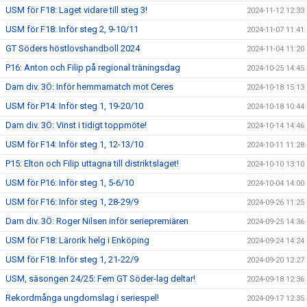
USM för F18: Laget vidare till steg 3!
2024-11-12 12:33
USM för F18: Inför steg 2, 9-10/11
2024-11-07 11:41
GT Söders höstlovshandboll 2024
2024-11-04 11:20
P16: Anton och Filip på regional träningsdag
2024-10-25 14:45
Dam div. 3Ö: Inför hemmamatch mot Ceres
2024-10-18 15:13
USM för P14: Inför steg 1, 19-20/10
2024-10-18 10:44
Dam div. 3Ö: Vinst i tidigt toppmöte!
2024-10-14 14:46
USM för F14: Inför steg 1, 12-13/10
2024-10-11 11:28
P15: Elton och Filip uttagna till distriktslaget!
2024-10-10 13:10
USM för P16: Inför steg 1, 5-6/10
2024-10-04 14:00
USM för F16: Inför steg 1, 28-29/9
2024-09-26 11:25
Dam div. 3Ö: Roger Nilsen inför seriepremiären
2024-09-25 14:36
USM för F18: Lärorik helg i Enköping
2024-09-24 14:24
USM för F18: Inför steg 1, 21-22/9
2024-09-20 12:27
USM, säsongen 24/25: Fem GT Söder-lag deltar!
2024-09-18 12:36
Rekordmånga ungdomslag i seriespel!
2024-09-17 12:35