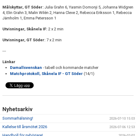
Målskyttar, GT Söder:
Julia Grahn 6, Yasmin Domonji 5, Johanna Widgren
4, Elin Grahn 3, Malin Wilén 2, Hanna Cleve 2, Rebecca Eriksson 1, Rebecca
Järnholm 1, Emma Petersson 1
Utvisningar, Skånela IF:
2 x 2 min
Utvisningar, GT Söder:
7 x 2 min
---
Länkar
Damallsvenskan
- tabell och kommande matcher
Matchprotokoll, Skånela IF - GT Söder
(14/1)
Nyhetsarkiv
Sommarhälsning!
2026-07-10 15:03
Kallelse till årsmötet 2026
2026-07-06 12:53
Handboll för nybörjare!
2026-07-02