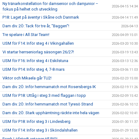
Ny tränarkonstellation för damsenior och damjunior –
2026-04-15 14:34
fokus på helhet och utveckling
P18: Laget på äventyr i Skåne och Danmark
2026-04-14 11:49
Dam div. 2Ö: Tack för tre år, "Baggen"!
2026-04-13
Tre spelare i All Star Team!
2026-04-09 15:01
USM för F14: Inför steg 4 i Vikingahallen
2026-03-20 10:30
Vi startar herrseniorlag säsongen 26/27!
2026-03-19 13:43
USM för F16: Inför steg 4 i Eskilstuna
2026-03-13 12:36
USM för P14: Inför steg 4, 7-8 mars
2026-03-06 11:03
Viktor och Mikaela går TU2!
2026-02-23 15:00
Dam div. 2Ö: Inför hemmamatch mot Rosersbergs IK
2026-02-19 11:26
USM för P18: Uttåg i steg 3 med flaggan i topp
2026-02-09 15:42
Dam div. 2Ö: Inför hemmamatch mot Tyresö Strand
2026-02-06 10:12
Dam div. 2Ö: Stark upphämtning räckte inte hela vägen
2026-02-02 10:41
USM för P18: Inför steg 3 i Lindesberg
2026-01-30 11:37
USM för F14: Inför steg 3 i Sköndalshallen
2026-01-29 15:55
Frank Löfstedt antagen till RIG!