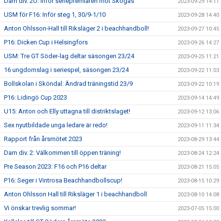
Dam div. 2Ö: Inför seriepremiären mot Skogås
2023-09-29 14:11
USM för F16: Inför steg 1, 30/9-1/10
2023-09-28 14:40
Anton Ohlsson-Hall till Riksläger 2 i beachhandboll!
2023-09-27 10:45
P16: Dicken Cup i Helsingfors
2023-09-26 14:27
USM: Tre GT Söder-lag deltar säsongen 23/24
2023-09-25 11:21
16 ungdomslag i seriespel, säsongen 23/24
2023-09-22 11:03
Bollskolan i Sköndal: Ändrad träningstid 23/9
2023-09-22 10:19
P16: Lidingö Cup 2023
2023-09-14 14:49
U15: Anton och Elly uttagna till distriktslaget!
2023-09-12 13:06
Sex nyutbildade unga ledare är redo!
2023-09-11 11:34
Rapport från årsmötet 2023
2023-08-29 13:44
Dam div. 2: Välkommen till öppen träning!
2023-08-24 12:24
Pre Season 2023: F16 och P16 deltar
2023-08-21 15:05
P16: Seger i Vintrosa Beachhandbollscup!
2023-08-15 10:29
Anton Ohlsson Hall till Riksläger 1 i beachhandboll
2023-08-10 14:08
Vi önskar trevlig sommar!
2023-07-05 15:00