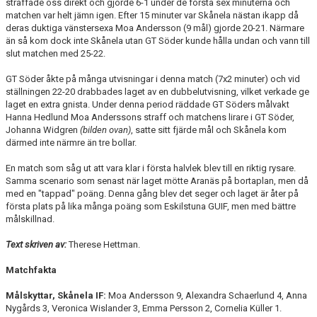
straffade oss direkt och gjorde 6-1 under de första sex minuterna och
matchen var helt jämn igen. Efter 15 minuter var Skånela nästan ikapp då
deras duktiga vänstersexa Moa Andersson (9 mål) gjorde 20-21. Närmare
än så kom dock inte Skånela utan GT Söder kunde hålla undan och vann till
slut matchen med 25-22.
GT Söder åkte på många utvisningar i denna match (7x2 minuter) och vid
ställningen 22-20 drabbades laget av en dubbelutvisning, vilket verkade ge
laget en extra gnista. Under denna period räddade GT Söders målvakt
Hanna Hedlund Moa Anderssons straff och matchens lirare i GT Söder,
Johanna Widgren
(bilden ovan)
, satte sitt fjärde mål och Skånela kom
därmed inte närmre än tre bollar.
En match som såg ut att vara klar i första halvlek blev till en riktig rysare.
Samma scenario som senast när laget mötte Aranäs på bortaplan, men då
med en "tappad" poäng. Denna gång blev det seger och laget är åter på
första plats på lika många poäng som Eskilstuna GUIF, men med bättre
målskillnad.
Text skriven av:
Therese Hettman.
Matchfakta
Målskyttar, Skånela IF:
Moa Andersson 9, Alexandra Schaerlund 4, Anna
Nygårds 3, Veronica Wislander 3, Emma Persson 2, Cornelia Küller 1.