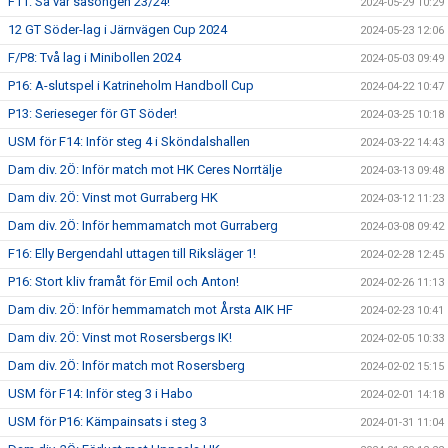
F11: Så var säsongen 23/24!
2024-05-29 10:29
12 GT Söder-lag i Järnvägen Cup 2024
2024-05-23 12:06
F/P8: Två lag i Minibollen 2024
2024-05-03 09:49
P16: A-slutspel i Katrineholm Handboll Cup
2024-04-22 10:47
P13: Serieseger för GT Söder!
2024-03-25 10:18
USM för F14: Inför steg 4 i Sköndalshallen
2024-03-22 14:43
Dam div. 2Ö: Inför match mot HK Ceres Norrtälje
2024-03-13 09:48
Dam div. 2Ö: Vinst mot Gurraberg HK
2024-03-12 11:23
Dam div. 2Ö: Inför hemmamatch mot Gurraberg
2024-03-08 09:42
F16: Elly Bergendahl uttagen till Riksläger 1!
2024-02-28 12:45
P16: Stort kliv framåt för Emil och Anton!
2024-02-26 11:13
Dam div. 2Ö: Inför hemmamatch mot Årsta AIK HF
2024-02-23 10:41
Dam div. 2Ö: Vinst mot Rosersbergs IK!
2024-02-05 10:33
Dam div. 2Ö: Inför match mot Rosersberg
2024-02-02 15:15
USM för F14: Inför steg 3 i Habo
2024-02-01 14:18
USM för P16: Kämpainsats i steg 3
2024-01-31 11:04