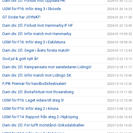
Dam div. 2Ö: Förlust mot Uppsala HK
2024-01-30 12:22
USM för P16: Inför steg 3 i Skövde
2024-01-26 14:23
GT Söder har JOYNAT!
2024-01-26 11:30
Dam div. 2Ö: Förlust mot Hammarby IF HF
2024-01-22 10:40
Dam div. 2Ö: Inför match mot Hammarby
2024-01-19 09:33
USM för F16: Inför steg 3 i Eskilstuna
2024-01-18 09:35
Dam div. 2Ö: Seger i årets första match!
2024-01-15 12:43
God jul & gott nytt år!
2023-12-22 13:15
Dam div. 2Ö: Kämpainsats mot serieledaren Lidingö!
2023-12-18 11:17
Dam div. 2Ö: Inför match mot Lidingö SK
2023-12-15 10:46
F/P8: Premiär för handbollsfestivalen!
2023-12-14 12:26
Dam div. 2Ö: Bortaförlust mot Rosersberg
2023-12-13 11:00
USM för P16: Laget vidare till steg 3!
2023-12-12 10:58
USM för P16: Inför steg 2 i Kiruna
2023-12-08 12:32
USM för F14: Rapport från steg 2 i Nyköping
2023-12-06 10:43
Dam div. 2Ö: För tufft motstånd i Eriksdalshallen
2023-12-05 14:05