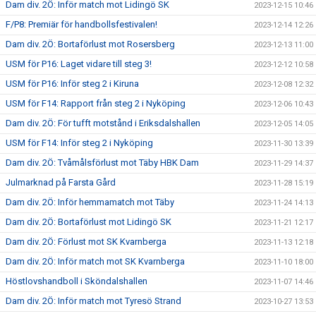
Dam div. 2Ö: Inför match mot Lidingö SK
2023-12-15 10:46
F/P8: Premiär för handbollsfestivalen!
2023-12-14 12:26
Dam div. 2Ö: Bortaförlust mot Rosersberg
2023-12-13 11:00
USM för P16: Laget vidare till steg 3!
2023-12-12 10:58
USM för P16: Inför steg 2 i Kiruna
2023-12-08 12:32
USM för F14: Rapport från steg 2 i Nyköping
2023-12-06 10:43
Dam div. 2Ö: För tufft motstånd i Eriksdalshallen
2023-12-05 14:05
USM för F14: Inför steg 2 i Nyköping
2023-11-30 13:39
Dam div. 2Ö: Tvåmålsförlust mot Täby HBK Dam
2023-11-29 14:37
Julmarknad på Farsta Gård
2023-11-28 15:19
Dam div. 2Ö: Inför hemmamatch mot Täby
2023-11-24 14:13
Dam div. 2Ö: Bortaförlust mot Lidingö SK
2023-11-21 12:17
Dam div. 2Ö: Förlust mot SK Kvarnberga
2023-11-13 12:18
Dam div. 2Ö: Inför match mot SK Kvarnberga
2023-11-10 18:00
Höstlovshandboll i Sköndalshallen
2023-11-07 14:46
Dam div. 2Ö: Inför match mot Tyresö Strand
2023-10-27 13:53