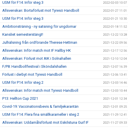
USM för F14: Inför steg 3
2022-02-03 10:07
Allsvenskan: Bortaförlust mot Tyresö Handboll
2022-01-27 11:01
USM för P14: Inför steg 3
2022-01-21 10:30
Ambitionsträning - ny satsning för ungdomar
2022-01-18 11:52
Kansliet semesterstängt!
2021-12-22 13:28
Julhälsning från ordförande Therese Hettman
2021-12-22 09:56
Allsvenskan: Inför match mot IF Hallby HK
2021-12-17 12:56
Allsvenskan: Förlust mot AIK i Solnahallen
2021-12-10 12:04
F/P8: Handbollfestival i Sköndalshallen
2021-12-07 16:39
Förlust i derbyt mot Tyresö Handboll
2021-12-06 13:41
USM för P14: Inför steg 2
2021-12-03 14:46
Allsvenskan: Inför match mot Tyresö Handboll
2021-12-03 10:44
P13: Hellton Cup 2021
2021-12-01 12:34
Covid-19: Vaccinationsbevis & familjekarantän
2021-12-01 09:25
USM för F14: Flera fina smällkarameller i steg 2
2021-11-29 12:41
Allsvenskan: Uddamålsförlust mot Eskilstuna Guif IF
2021-11-27 09:33