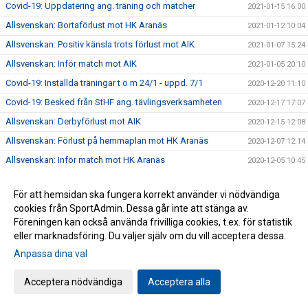
Covid-19: Uppdatering ang. träning och matcher
2021-01-15 16:00
Allsvenskan: Bortaförlust mot HK Aranäs
2021-01-12 10:04
Allsvenskan: Positiv känsla trots förlust mot AIK
2021-01-07 15:24
Allsvenskan: Inför match mot AIK
2021-01-05 20:10
Covid-19: Inställda träningar t o m 24/1 - uppd. 7/1
2020-12-20 11:10
Covid-19: Besked från StHF ang. tävlingsverksamheten
2020-12-17 17:07
Allsvenskan: Derbyförlust mot AIK
2020-12-15 12:08
Allsvenskan: Förlust på hemmaplan mot HK Aranäs
2020-12-07 12:14
Allsvenskan: Inför match mot HK Aranäs
2020-12-05 10:45
Sänkt pris på supportermaterial!
2020-12-04 14:21
För att hemsidan ska fungera korrekt använder vi nödvändiga
Covid-19: Skärpta råd från Folkhälsomyndigheten, uppd.
2020-12-02 12:41
cookies från SportAdmin. Dessa går inte att stänga av.
2/12
Föreningen kan också använda frivilliga cookies, t.ex. för statistik
Allsvenskan: Bortaförlust mot Kärra HF
2020-11-19 12:53
eller marknadsföring. Du väljer själv om du vill acceptera dessa.
Covid-19: Seriespel pausas fram till jul - uppd. 18/11 kl
Anpassa dina val
2020-11-18 12:11
14:36
Unik satsning på våra ungdomsledare
2020-11-13 12:43
Acceptera nödvändiga
Acceptera alla
Allsvenskan: Förlust i bortamötet med Eskilstuna Guif IF
2020-11-09 16:48