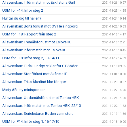
Allsvenskan: Inför match mot Eskilstuna Guif
2021-11-26 10:27
USM för F14: Inför steg 2
2021-11-25 14:35
Hur tar du dig till hallen?
2021-11-24 10:14
Allsvenskan: Bortaförlust mot OV Helsingborg
2021-11-22 10:33
USM för F18: Rapport från steg 2
2021-11-16 14:17
Allsvenskan: Tremålsförlust mot Eslövs IK
2021-11-15 12:21
Allsvenskan: Inför match mot Eslövs IK
2021-11-13 10:45
USM för F18: Inför steg 2, 13-14/11
2021-11-12 14:39
Allsvenskan: Tilda Lundqvist klar för GT Söder!
2021-11-10 09:35
Allsvenskan: Stor förlust mot Skånela IF
2021-11-01 10:30
Allsvenskan: Erika Åkerlind klar för spel!
2021-10-29 10:57
Minty AB - ny minisponsor!
2021-10-27 14:26
Allsvenskan: Uddamålsförlust mot Tumba HBK
2021-10-26 14:06
Allsvenskan: Inför match mot Tumba HBK, 22/10
2021-10-22 11:53
Allsvenskan: Serieledaren Boden vann stort
2021-10-19 11:56
USM för P14: Inför steg 1, 16-17/10
2021-10-15 10:00