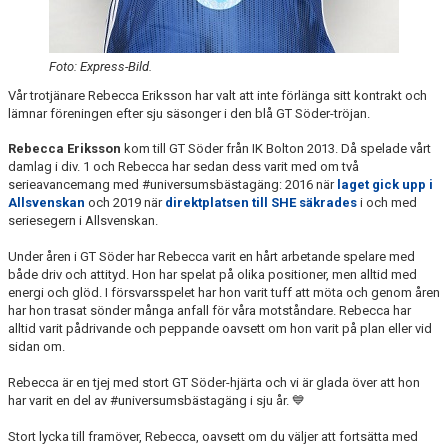
Foto: Express-Bild.
Vår trotjänare Rebecca Eriksson har valt att inte förlänga sitt kontrakt och
lämnar föreningen efter sju säsonger i den blå GT Söder-tröjan.
Rebecca Eriksson
kom till GT Söder från IK Bolton 2013. Då spelade vårt
damlag i div. 1 och Rebecca har sedan dess varit med om två
serieavancemang med #universumsbästagäng: 2016 när
laget gick upp i
Allsvenskan
och 2019 när
direktplatsen till SHE säkrades
i och med
seriesegern i Allsvenskan.
Under åren i GT Söder har Rebecca varit en hårt arbetande spelare med
både driv och attityd. Hon har spelat på olika positioner, men alltid med
energi och glöd. I försvarsspelet har hon varit tuff att möta och genom åren
har hon trasat sönder många anfall för våra motståndare. Rebecca har
alltid varit pådrivande och peppande oavsett om hon varit på plan eller vid
sidan om.
Rebecca är en tjej med stort GT Söder-hjärta och vi är glada över att hon
har varit en del av #universumsbästagäng i sju år. 💙
Stort lycka till framöver, Rebecca, oavsett om du väljer att fortsätta med