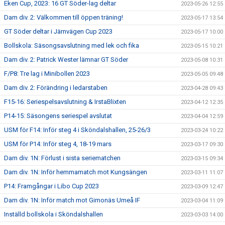
Eken Cup, 2023: 16 GT Söder-lag deltar
2023-05-26 12:55
Dam div. 2: Välkommen till öppen träning!
2023-05-17 13:54
GT Söder deltar i Järnvägen Cup 2023
2023-05-17 10:00
Bollskola: Säsongsavslutning med lek och fika
2023-05-15 10:21
Dam div. 2: Patrick Wester lämnar GT Söder
2023-05-08 10:31
F/P8: Tre lag i Minibollen 2023
2023-05-05 09:48
Dam div. 2: Förändring i ledarstaben
2023-04-28 09:43
F15-16: Seriespelsavslutning & IrstaBlixten
2023-04-12 12:35
P14-15: Säsongens seriespel avslutat
2023-04-04 12:59
USM för F14: Inför steg 4 i Sköndalshallen, 25-26/3
2023-03-24 10:22
USM för P14: Inför steg 4, 18-19 mars
2023-03-17 09:30
Dam div. 1N: Förlust i sista seriematchen
2023-03-15 09:34
Dam div. 1N: Inför hemmamatch mot Kungsängen
2023-03-11 11:07
P14: Framgångar i Libo Cup 2023
2023-03-09 12:47
Dam div. 1N: Inför match mot Gimonäs Umeå IF
2023-03-04 11:09
Inställd bollskola i Sköndalshallen
2023-03-03 14:00