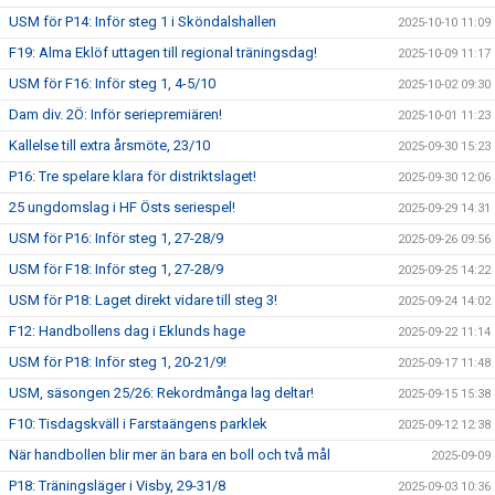
USM för P14: Inför steg 1 i Sköndalshallen
2025-10-10 11:09
F19: Alma Eklöf uttagen till regional träningsdag!
2025-10-09 11:17
USM för F16: Inför steg 1, 4-5/10
2025-10-02 09:30
Dam div. 2Ö: Inför seriepremiären!
2025-10-01 11:23
Kallelse till extra årsmöte, 23/10
2025-09-30 15:23
P16: Tre spelare klara för distriktslaget!
2025-09-30 12:06
25 ungdomslag i HF Östs seriespel!
2025-09-29 14:31
USM för P16: Inför steg 1, 27-28/9
2025-09-26 09:56
USM för F18: Inför steg 1, 27-28/9
2025-09-25 14:22
USM för P18: Laget direkt vidare till steg 3!
2025-09-24 14:02
F12: Handbollens dag i Eklunds hage
2025-09-22 11:14
USM för P18: Inför steg 1, 20-21/9!
2025-09-17 11:48
USM, säsongen 25/26: Rekordmånga lag deltar!
2025-09-15 15:38
F10: Tisdagskväll i Farstaängens parklek
2025-09-12 12:38
När handbollen blir mer än bara en boll och två mål
2025-09-09
P18: Träningsläger i Visby, 29-31/8
2025-09-03 10:36