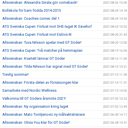
Allsvenskan: Alexandra Siirala gör comeback!
2021-08-26 15:00
Bollskola för barn födda 2014-2015
2021-08-24 14:18
Allsvenskan: Coaches corner, del 1
2021-08-24 10:50
ATG Svenska Cupen: Förlust mot SHE-laget IK Sävehof
2021-08-23 10:02
ATG Svenska Cupen: Förlust mot Eslövs IK
2021-08-20 21:45
Allsvenskan: Tuva Nilsson spelar med GT Söder!
2021-08-20 12:00
ATG Svenska Cupen: Två matcher på hemmaplan
2021-08-19 16:00
Allsvenskan: Kvartett lämnar GT Söder
2021-08-16 11:00
Allsvenskan: Tilde Nilsson har signat med GT Söder!
2021-08-10 10:21
Trevlig sommar!
2021-07-15 11:30
Allsvenskan: Första delen av försäsongen klar
2021-07-14 11:31
Samarbete med Nordic Wellness
2021-07-13 14:05
Välkomna till GT Söders årsmöte 2021!
2021-07-05 10:22
Allsvenskan: Ny organisation kring laget
2021-07-02 12:49
Allsvenskan: Mato Tomljenovic ny målvaktstränare
2021-06-30 14:17
Allsvenskan: Olivia You klar för GT Söder!
2021-06-28 14:31