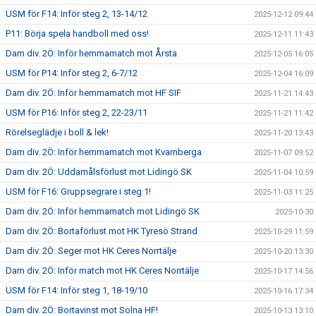
USM för F14: Inför steg 2, 13-14/12
2025-12-12 09:44
P11: Börja spela handboll med oss!
2025-12-11 11:43
Dam div. 2Ö: Inför hemmamatch mot Årsta
2025-12-05 16:05
USM för P14: Inför steg 2, 6-7/12
2025-12-04 16:09
Dam div. 2Ö: Inför hemmamatch mot HF SIF
2025-11-21 14:43
USM för P16: Inför steg 2, 22-23/11
2025-11-21 11:42
Rörelseglädje i boll & lek!
2025-11-20 13:43
Dam div. 2Ö: Inför hemmamatch mot Kvarnberga
2025-11-07 09:52
Dam div. 2Ö: Uddamålsförlust mot Lidingö SK
2025-11-04 10:59
USM för F16: Gruppsegrare i steg 1!
2025-11-03 11:25
Dam div. 2Ö: Inför hemmamatch mot Lidingö SK
2025-10-30
Dam div. 2Ö: Bortaförlust mot HK Tyresö Strand
2025-10-29 11:59
Dam div. 2Ö: Seger mot HK Ceres Norrtälje
2025-10-20 13:30
Dam div. 2Ö: Inför match mot HK Ceres Norrtälje
2025-10-17 14:56
USM för F14: Inför steg 1, 18-19/10
2025-10-16 17:34
Dam div. 2Ö: Bortavinst mot Solna HF!
2025-10-13 13:10