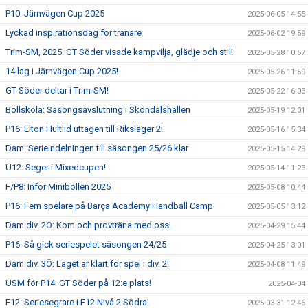
P10: Järnvägen Cup 2025
2025-06-05 14:55
Lyckad inspirationsdag för tränare
2025-06-02 19:59
Trim-SM, 2025: GT Söder visade kampvilja, glädje och stil!
2025-05-28 10:57
14 lag i Järnvägen Cup 2025!
2025-05-26 11:59
GT Söder deltar i Trim-SM!
2025-05-22 16:03
Bollskola: Säsongsavslutning i Sköndalshallen
2025-05-19 12:01
P16: Elton Hultlid uttagen till Riksläger 2!
2025-05-16 15:34
Dam: Serieindelningen till säsongen 25/26 klar
2025-05-15 14:29
U12: Seger i Mixedcupen!
2025-05-14 11:23
F/P8: Inför Minibollen 2025
2025-05-08 10:44
P16: Fem spelare på Barça Academy Handball Camp
2025-05-05 13:12
Dam div. 2Ö: Kom och provträna med oss!
2025-04-29 15:44
P16: Så gick seriespelet säsongen 24/25
2025-04-25 13:01
Dam div. 3Ö: Laget är klart för spel i div. 2!
2025-04-08 11:49
USM för P14: GT Söder på 12:e plats!
2025-04-04
F12: Seriesegrare i F12 Nivå 2 Södra!
2025-03-31 12:46