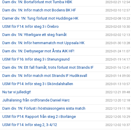
Dam div. 1N: Bortaförlust mot Tumba HBK
2023-02-21 12:54
Dam div. 1N: Inför match mot Bodens BK HF
2023-02-10 12:57
Damer div. 1N: Tung förlust mot Huddinge HK
2023-02-08 10:23
USM för F14: Inför steg 3 i Örebro
2023-02-03 10:30
Dam div. 1N: Ytterligare ett steg framåt
2023-02-02 12:13
Dam div. 1N: Inför hemmamatch mot Uppsala HK
2023-01-30 13:28
Dam div. 1N: Derbyseger mot Årsta AIK HF!
2023-01-24 11:07
USM för F16: Inför steg 3 i Stenungsund
2023-01-19 14:17
Dam div. 1N: Ett fall framåt, trots förlust mot Strands IF
2023-01-16 12:41
Dam div. 1N: Inför match mot Strands IF Hudiksvall
2023-01-14 09:00
USM för P14: Inför steg 3 i Sköndalshallen
2023-01-13 10:57
Nu tar vi julledigt!
2022-12-21 09:48
Julhälsning från ordförande Daniel Harc
2022-12-20 12:18
Dam div. 1N: Förlust i höstsäsongens sista match
2022-12-19 11:18
USM för P14: Rapport från steg 2 i Borlänge
2022-12-05 10:29
USM för F14: Inför steg 2, 3-4/12
2022-12-02 10:37