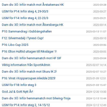
Dam div. 3Ö: Inför match mot Årstaiternas HK
2025-03-28
USM för P14: Inför steg 4, 29-30/3
2025-03-27
USM för F14: Inför steg 4, 22-23/3
2025-03-21
Dam div. 3Ö: Inför match mot Åkersberga HK
2025-03-14
P10: Sammandrag i Gubbängshallen
2025-03-13 11:07
F12: Silvermedalj i Tyresö Cup!
2025-03-10
P16: Libo Cup 2025
2025-03-06
P16: Elton Hultlid uttagen till Riksläger 1!
2025-03-05
Dam div. 3Ö: Inför hemmamatch mot HF SIF
2025-03-04
Viktig information från SportAdmin
2025-02-07 14:14
Dam div. 3Ö: Inför match mot Skuru IK 2!
2025-02-07 10:27
P16: Vinst i Kopparcupen inledde 2025!
2025-01-09 12:51
USM för F18: Inför steg 3
2025-01-03 15:47
God Jul & Gott Nytt År!
2024-12-20 13:00
Dam div. 3Ö: Inför hemmamatch mot Silwing-Troja
2024-12-13 10:44
USM för P14: Inför steg 2, 14-15/12
2024-12-12 12:49