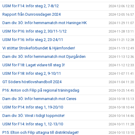
USM för F14: Inför steg 2, 7-8/12
2024-12-06 12:32
Rapport från Dunrossdagen 2024
2024-12-05 16:57
Dam div. 3Ö: Inför hemmamatch mot Haninge HK
2024-11-29 11:07
USM för P16: Inför steg 2, 30/11-1/12
2024-11-28 13:11
USM för F16: Inför steg 2, 23-24/11
2024-11-21 12:28
Vi stöttar Strokeförbundet & Hjärnfonden!
2024-11-19 12:49
Dam div. 3Ö: Inför hemmamatch mot Djurgården
2024-11-13 12:36
USM för F18: Laget vidare till steg 3!
2024-11-12 12:33
USM för F18: Inför steg 2, 9-10/11
2024-11-07 11:41
GT Söders höstlovshandboll 2024
2024-11-04 11:20
P16: Anton och Filip på regional träningsdag
2024-10-25 14:45
Dam div. 3Ö: Inför hemmamatch mot Ceres
2024-10-18 15:13
USM för P14: Inför steg 1, 19-20/10
2024-10-18 10:44
Dam div. 3Ö: Vinst i tidigt toppmöte!
2024-10-14 14:46
USM för F14: Inför steg 1, 12-13/10
2024-10-11 11:28
P15: Elton och Filip uttagna till distriktslaget!
2024-10-10 13:10