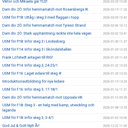
Viktor och Mikaela går TU2!
2026-02-23 15:00
Dam div. 2Ö: Inför hemmamatch mot Rosersbergs IK
2026-02-19 11:26
USM för P18: Uttåg i steg 3 med flaggan i topp
2026-02-09 15:42
Dam div. 2Ö: Inför hemmamatch mot Tyresö Strand
2026-02-06 10:12
Dam div. 2Ö: Stark upphämtning räckte inte hela vägen
2026-02-02 10:41
USM för P18: Inför steg 3 i Lindesberg
2026-01-30 11:37
USM för F14: Inför steg 3 i Sköndalshallen
2026-01-29 15:55
Frank Löfstedt antagen till RIG!
2026-01-29 11:43
USM för P14: Inför steg 3, 24-25/1
2026-01-22 15:03
USM för F16: Laget vidare till steg 4!
2026-01-20 12:55
Introduktionsutbildning för nya ledare
2026-01-19 13:24
USM för F16: Inför steg 3, 17-18/1
2026-01-16 11:21
Dam div. 2Ö: Inför hemmamatch mot Uppsala HK
2026-01-15 09:30
USM för F18: Steg 3 - en helg med kamp, utveckling och
2026-01-08 12:33
laganda
USM för F18: Inför steg 3, 3-4/1
2026-01-02 10:00
God Jul & Gott Nytt År!
2025-12-22 11:00