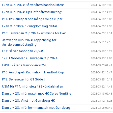
Eken Cup, 2024: Så var årets handbollsfest!
2024-06-18 15:36
Eken Cup, 2024: Tips inför årets turnering!
2024-06-11 14:29
P11-12: Seriespel och många roliga cuper
2024-06-10 10:00
Eken Cup 2024: 17 ungdomslag deltar
2024-06-05 14:36
P16: Järnvägen Cup 2024 - ett minne för livet!
2024-06-03 14:14
Järnvägen Cup, 2024: Toppenhelg för
2024-05-31 12:15
#unviersumsbästagäng!
F11: Så var säsongen 23/24!
2024-05-29 10:29
12 GT Söder-lag i Järnvägen Cup 2024
2024-05-23 12:06
F/P8: Två lag i Minibollen 2024
2024-05-03 09:49
P16: A-slutspel i Katrineholm Handboll Cup
2024-04-22 10:47
P13: Serieseger för GT Söder!
2024-03-25 10:18
USM för F14: Inför steg 4 i Sköndalshallen
2024-03-22 14:43
Dam div. 2Ö: Inför match mot HK Ceres Norrtälje
2024-03-13 09:48
Dam div. 2Ö: Vinst mot Gurraberg HK
2024-03-12 11:23
Dam div. 2Ö: Inför hemmamatch mot Gurraberg
2024-03-08 09:42