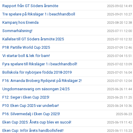
Rapport från GT Söders årsmöte
2025-09-02 14:49
Tre spelare på Riksläger 1 i beachhandboll
2025-09-01 10:27
Kampanj hos Enenda
2025-08-20 12:38
Sommarhälsning!
2025-07-11 12:00
Kallelse till GT Söders årsmöte 2025
2025-07-10 12:32
P18: Partille World Cup 2025
2025-07-09 12:46
Vi startar boll & lek för barn!
2025-07-04 15:51
Fyra spelare till Riksläger 1 i beachhandboll!
2025-07-02 13:09
Bollskola för nybörjare födda 2018-2019
2025-07-01 16:04
F16: Amanda Broberg Rydqvist på Riksläger 2!
2025-07-01 12:04
Ungdomsansvarig om säsongen 24/25
2025-06-26 11:44
F12: Seger i Eken Cup 2025!
2025-06-25 11:25
P10: Eken Cup 2025 var underbar!
2025-06-24 10:36
P16: Silvermedalj i Eken Cup 2025!
2025-06-23
Eken Cup 2025: Årets cup blev en succé!
2025-06-19 11:42
Eken Cup: Inför årets handbollsfest!
2025-06-11 15:23