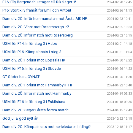
F16: Elly Bergendahl uttagen till Riksläger 1!
2024-02-28 12:45
P16: Stort kliv framåt för Emil och Anton!
2024-02-26 11:13
Dam div. 2Ö: Inför hemmamatch mot Årsta AIK HF
2024-02-23 10:41
Dam div. 2Ö: Vinst mot Rosersbergs IK!
2024-02-05 10:33
Dam div. 2Ö: Inför match mot Rosersberg
2024-02-02 15:15
USM för F14: Inför steg 3 i Habo
2024-02-01 14:18
USM för P16: Kämpainsats i steg 3
2024-01-31 11:04
Dam div. 2Ö: Förlust mot Uppsala HK
2024-01-30 12:22
USM för P16: Inför steg 3 i Skövde
2024-01-26 14:23
GT Söder har JOYNAT!
2024-01-26 11:30
Dam div. 2Ö: Förlust mot Hammarby IF HF
2024-01-22 10:40
Dam div. 2Ö: Inför match mot Hammarby
2024-01-19 09:33
USM för F16: Inför steg 3 i Eskilstuna
2024-01-18 09:35
Dam div. 2Ö: Seger i årets första match!
2024-01-15 12:43
God jul & gott nytt år!
2023-12-22 13:15
Dam div. 2Ö: Kämpainsats mot serieledaren Lidingö!
2023-12-18 11:17