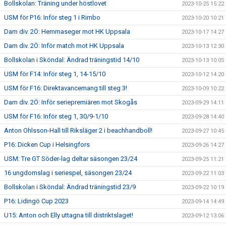
Bollskolan: Träning under höstlovet
2023-10-25 15:22
USM för P16: Inför steg 1 i Rimbo
2023-10-20 10:21
Dam div. 2Ö: Hemmaseger mot HK Uppsala
2023-10-17 14:27
Dam div. 2Ö: Inför match mot HK Uppsala
2023-10-13 12:30
Bollskolan i Sköndal: Ändrad träningstid 14/10
2023-10-13 10:05
USM för F14: Inför steg 1, 14-15/10
2023-10-12 14:20
USM för F16: Direktavancemang till steg 3!
2023-10-09 10:22
Dam div. 2Ö: Inför seriepremiären mot Skogås
2023-09-29 14:11
USM för F16: Inför steg 1, 30/9-1/10
2023-09-28 14:40
Anton Ohlsson-Hall till Riksläger 2 i beachhandboll!
2023-09-27 10:45
P16: Dicken Cup i Helsingfors
2023-09-26 14:27
USM: Tre GT Söder-lag deltar säsongen 23/24
2023-09-25 11:21
16 ungdomslag i seriespel, säsongen 23/24
2023-09-22 11:03
Bollskolan i Sköndal: Ändrad träningstid 23/9
2023-09-22 10:19
P16: Lidingö Cup 2023
2023-09-14 14:49
U15: Anton och Elly uttagna till distriktslaget!
2023-09-12 13:06