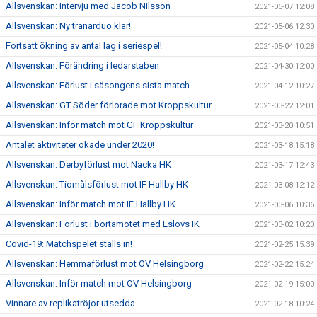
Allsvenskan: Intervju med Jacob Nilsson
2021-05-07 12:08
Allsvenskan: Ny tränarduo klar!
2021-05-06 12:30
Fortsatt ökning av antal lag i seriespel!
2021-05-04 10:28
Allsvenskan: Förändring i ledarstaben
2021-04-30 12:00
Allsvenskan: Förlust i säsongens sista match
2021-04-12 10:27
Allsvenskan: GT Söder förlorade mot Kroppskultur
2021-03-22 12:01
Allsvenskan: Inför match mot GF Kroppskultur
2021-03-20 10:51
Antalet aktiviteter ökade under 2020!
2021-03-18 15:18
Allsvenskan: Derbyförlust mot Nacka HK
2021-03-17 12:43
Allsvenskan: Tiomålsförlust mot IF Hallby HK
2021-03-08 12:12
Allsvenskan: Inför match mot IF Hallby HK
2021-03-06 10:36
Allsvenskan: Förlust i bortamötet med Eslövs IK
2021-03-02 10:20
Covid-19: Matchspelet ställs in!
2021-02-25 15:39
Allsvenskan: Hemmaförlust mot OV Helsingborg
2021-02-22 15:24
Allsvenskan: Inför match mot OV Helsingborg
2021-02-19 15:00
Vinnare av replikatröjor utsedda
2021-02-18 10:24