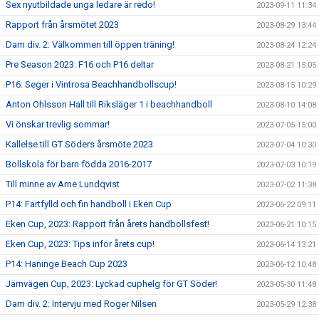
Sex nyutbildade unga ledare är redo!
2023-09-11 11:34
Rapport från årsmötet 2023
2023-08-29 13:44
Dam div. 2: Välkommen till öppen träning!
2023-08-24 12:24
Pre Season 2023: F16 och P16 deltar
2023-08-21 15:05
P16: Seger i Vintrosa Beachhandbollscup!
2023-08-15 10:29
Anton Ohlsson Hall till Riksläger 1 i beachhandboll
2023-08-10 14:08
Vi önskar trevlig sommar!
2023-07-05 15:00
Kallelse till GT Söders årsmöte 2023
2023-07-04 10:30
Bollskola för barn födda 2016-2017
2023-07-03 10:19
Till minne av Arne Lundqvist
2023-07-02 11:38
P14: Fartfylld och fin handboll i Eken Cup
2023-06-22 09:11
Eken Cup, 2023: Rapport från årets handbollsfest!
2023-06-21 10:15
Eken Cup, 2023: Tips inför årets cup!
2023-06-14 13:21
P14: Haninge Beach Cup 2023
2023-06-12 10:48
Järnvägen Cup, 2023: Lyckad cuphelg för GT Söder!
2023-05-30 11:48
Dam div. 2: Intervju med Roger Nilsen
2023-05-29 12:38