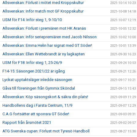
Allsvenskan: Förlust i mötet med Kroppskultur
2021-10-14 10:23
Allsvenskan: Inför match mot GF Kroppskultur
2021-10-08 14:18
USM för F14: Inför steg 1, 9-10/10
2021-10-07 12:19
Allsvenskan: Förlust i premiären mot HK Aranäs
2021-10-05 12:32
Allsvenskan: Inför seriepremiären med Jacob Nilsson
2021-10-02 10:00
Allsvenskan: Emma Helin har signat med GT Söder!
2021-10-01 13:39
Allsvenskan: Ellen Wettebrandt är ny lagkapten
2021-09-30 16:23
USM för F18: Inför steg 1, 25-26/9
2021-09-24 10:53
F14-15: Säsongen 2021/22 är igång
2021-09-21 12:26
Lyckat upptaktsläger inledde säsongen
2021-09-17 10:21
Gåva till föreningen från Gymmix Sköndal
2021-09-15 15:43
Allsvenskan: Köp säsongskort & säkra din plats!
2021-09-09 11:29
Handbollens dag i Farsta Centrum, 11/9
2021-09-07 12:29
C.A.G fortsätter att sponsra GT Söder!
2021-09-03 09:31
Rapport från årsmötet 2021
2021-09-02 09:57
ATG Svenska cupen: Förlust mot Tyresö Handboll
2021-08-27 15:30