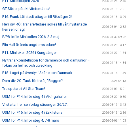
P11: Mixedcupen 2026
2026-05-25 12:45
GT Söder på aktivitetsmässa!
2026-05-19 17:01
P16: Frank Löfstedt uttagen till Riksläger 2!
2026-05-18 13:09
Herr div. 4Ö: Tränare/ledare sökes till vårt nystartade
2026-05-04 12:32
herrseniorlag!
F/P8: Inför Minibollen 2026, 2-3 maj
2026-04-30 09:22
Elin Hall är årets ungdomsledare!
2026-04-29 13:17
P11: Minileken 2026 i Kungsängen
2026-04-27 11:54
Ny tränarkonstellation för damsenior och damjunior –
2026-04-15 14:34
fokus på helhet och utveckling
P18: Laget på äventyr i Skåne och Danmark
2026-04-14 11:49
Dam div. 2Ö: Tack för tre år, "Baggen"!
2026-04-13
Tre spelare i All Star Team!
2026-04-09 15:01
USM för F14: Inför steg 4 i Vikingahallen
2026-03-20 10:30
Vi startar herrseniorlag säsongen 26/27!
2026-03-19 13:43
USM för F16: Inför steg 4 i Eskilstuna
2026-03-13 12:36
USM för P14: Inför steg 4, 7-8 mars
2026-03-06 11:03