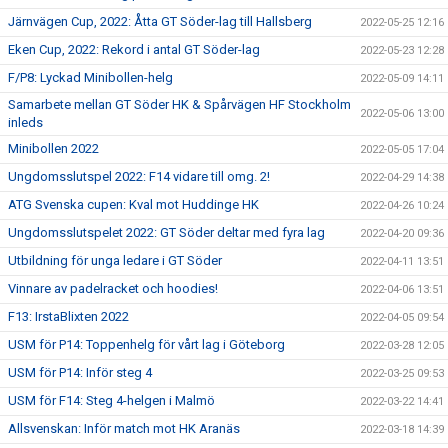
Järnvägen Cup, 2022: Åtta GT Söder-lag till Hallsberg
2022-05-25 12:16
Eken Cup, 2022: Rekord i antal GT Söder-lag
2022-05-23 12:28
F/P8: Lyckad Minibollen-helg
2022-05-09 14:11
Samarbete mellan GT Söder HK & Spårvägen HF Stockholm
2022-05-06 13:00
inleds
Minibollen 2022
2022-05-05 17:04
Ungdomsslutspel 2022: F14 vidare till omg. 2!
2022-04-29 14:38
ATG Svenska cupen: Kval mot Huddinge HK
2022-04-26 10:24
Ungdomsslutspelet 2022: GT Söder deltar med fyra lag
2022-04-20 09:36
Utbildning för unga ledare i GT Söder
2022-04-11 13:51
Vinnare av padelracket och hoodies!
2022-04-06 13:51
F13: IrstaBlixten 2022
2022-04-05 09:54
USM för P14: Toppenhelg för vårt lag i Göteborg
2022-03-28 12:05
USM för P14: Inför steg 4
2022-03-25 09:53
USM för F14: Steg 4-helgen i Malmö
2022-03-22 14:41
Allsvenskan: Inför match mot HK Aranäs
2022-03-18 14:39