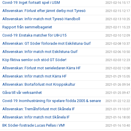
Covid-19: Inget fortsatt spel i USM
2021-02-16 15:17
Allsvenskan: Förlust efter jämnt derby mot Tyresö
2021-02-15 12:17
Allsvenskan: Inför match mot Tyresö Handboll
2021-02-13 10:25
Rapport från semmelbageriet
2021-02-11 15:23
Covid-19: Enstaka matcher för U8-U15
2021-02-10 12:09
Allsvenskan: GT Söder förlorade mot Eskilstuna Guif
2021-02-08 10:37
Allsvenskan: Inför match mot Eskilstuna Guif
2021-02-06 10:50
Köp fiktiva semlor och stöd GT Söder!
2021-02-03 12:23
Allsvenskan: Förlust mot serieledaren Kärra HF
2021-02-02 12:08
Allsvenskan: Inför match mot Kärra HF
2021-01-29 15:05
Allsvenskan: Bortaförlust mot Kroppskultur
2021-01-26 09:54
Gåva till vår verksamhet
2021-01-25 09:47
Covid-19: Inomhusträning för spelare födda 2005 & senare
2021-01-22 12:22
Allsvenskan: Tremålsförlust mot Skånela IF
2021-01-19 10:07
Allsvenskan: Inför match mot Skånela IF
2021-01-16 18:00
BK Söder-fostrade Lucas Pellas i VM!
2021-01-16 10:40