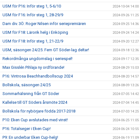
USM för P16: Inför steg 1, 5-6/10
2024-10-04 14:00
USM för F16: Inför steg 1, 28-29/9
2024-09-26 11:25
Dam div. 3Ö: Roger Nilsen inför seriepremiären
2024-09-25 14:36
USM för F18: Lärorik helg i Enköping
2024-09-24 14:24
USM för F18: Inför steg 1, 21-22/9
2024-09-20 12:27
USM, säsongen 24/25: Fem GT Söder-lag deltar!
2024-09-18 12:36
Rekordmånga ungdomslag i seriespel!
2024-09-17 12:35
Max Gisslén Pihlaja ny ordförande!
2024-08-29 15:03
P16: Vintrosa Beachhandbollscup 2024
2024-08-20 14:57
Bollskola, säsongen 24/25
2024-08-09 13:26
Sommarhälsning från GT Söder
2024-07-05 14:42
Kallelse till GT Söders årsmöte 2024
2024-07-04 14:45
Bollskola för nybörjare födda 2017-2018
2024-07-03 14:25
P10: Eken Cup avslutades med vinst!
2024-06-25 11:05
P16: Totalseger i Eken Cup!
2024-06-24 10:55
P9: En underbar Eken Cup-helg!
2024-06-19 11:09