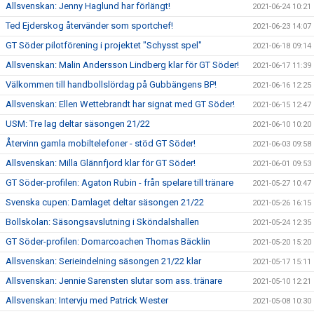
Allsvenskan: Jenny Haglund har förlängt!
2021-06-24 10:21
Ted Ejderskog återvänder som sportchef!
2021-06-23 14:07
GT Söder pilotförening i projektet "Schysst spel"
2021-06-18 09:14
Allsvenskan: Malin Andersson Lindberg klar för GT Söder!
2021-06-17 11:39
Välkommen till handbollslördag på Gubbängens BP!
2021-06-16 12:25
Allsvenskan: Ellen Wettebrandt har signat med GT Söder!
2021-06-15 12:47
USM: Tre lag deltar säsongen 21/22
2021-06-10 10:20
Återvinn gamla mobiltelefoner - stöd GT Söder!
2021-06-03 09:58
Allsvenskan: Milla Glännfjord klar för GT Söder!
2021-06-01 09:53
GT Söder-profilen: Agaton Rubin - från spelare till tränare
2021-05-27 10:47
Svenska cupen: Damlaget deltar säsongen 21/22
2021-05-26 16:15
Bollskolan: Säsongsavslutning i Sköndalshallen
2021-05-24 12:35
GT Söder-profilen: Domarcoachen Thomas Bäcklin
2021-05-20 15:20
Allsvenskan: Serieindelning säsongen 21/22 klar
2021-05-17 15:11
Allsvenskan: Jennie Sarensten slutar som ass. tränare
2021-05-10 12:21
Allsvenskan: Intervju med Patrick Wester
2021-05-08 10:30