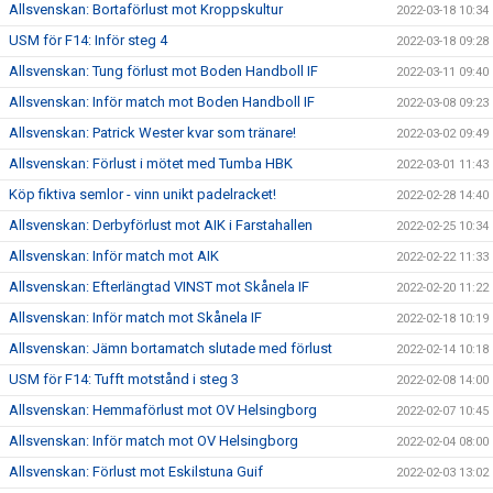
Allsvenskan: Bortaförlust mot Kroppskultur
2022-03-18 10:34
USM för F14: Inför steg 4
2022-03-18 09:28
Allsvenskan: Tung förlust mot Boden Handboll IF
2022-03-11 09:40
Allsvenskan: Inför match mot Boden Handboll IF
2022-03-08 09:23
Allsvenskan: Patrick Wester kvar som tränare!
2022-03-02 09:49
Allsvenskan: Förlust i mötet med Tumba HBK
2022-03-01 11:43
Köp fiktiva semlor - vinn unikt padelracket!
2022-02-28 14:40
Allsvenskan: Derbyförlust mot AIK i Farstahallen
2022-02-25 10:34
Allsvenskan: Inför match mot AIK
2022-02-22 11:33
Allsvenskan: Efterlängtad VINST mot Skånela IF
2022-02-20 11:22
Allsvenskan: Inför match mot Skånela IF
2022-02-18 10:19
Allsvenskan: Jämn bortamatch slutade med förlust
2022-02-14 10:18
USM för F14: Tufft motstånd i steg 3
2022-02-08 14:00
Allsvenskan: Hemmaförlust mot OV Helsingborg
2022-02-07 10:45
Allsvenskan: Inför match mot OV Helsingborg
2022-02-04 08:00
Allsvenskan: Förlust mot Eskilstuna Guif
2022-02-03 13:02