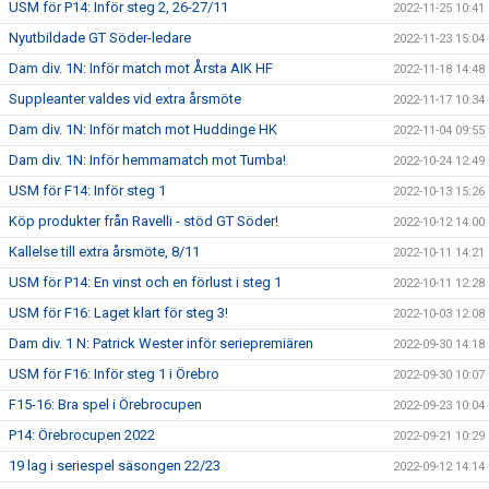
USM för P14: Inför steg 2, 26-27/11
2022-11-25 10:41
Nyutbildade GT Söder-ledare
2022-11-23 15:04
Dam div. 1N: Inför match mot Årsta AIK HF
2022-11-18 14:48
Suppleanter valdes vid extra årsmöte
2022-11-17 10:34
Dam div. 1N: Inför match mot Huddinge HK
2022-11-04 09:55
Dam div. 1N: Inför hemmamatch mot Tumba!
2022-10-24 12:49
USM för F14: Inför steg 1
2022-10-13 15:26
Köp produkter från Ravelli - stöd GT Söder!
2022-10-12 14:00
Kallelse till extra årsmöte, 8/11
2022-10-11 14:21
USM för P14: En vinst och en förlust i steg 1
2022-10-11 12:28
USM för F16: Laget klart för steg 3!
2022-10-03 12:08
Dam div. 1 N: Patrick Wester inför seriepremiären
2022-09-30 14:18
USM för F16: Inför steg 1 i Örebro
2022-09-30 10:07
F15-16: Bra spel i Örebrocupen
2022-09-23 10:04
P14: Örebrocupen 2022
2022-09-21 10:29
19 lag i seriespel säsongen 22/23
2022-09-12 14:14