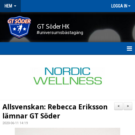
HEM
LOGGA IN
GT Söder HK
#universumsbästagäng
HEM
NYHETER
FÖRENINGEN
KALENDER
Allsvenskan: Rebecca Eriksson
<
>
KONTAKT
lämnar GT Söder
2020-06-11 14:19
DOKUMENT