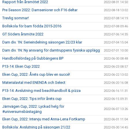
Rapport från årsmötet 2022
2022-08-31 14:50
Pre Season 2022: Damseniorer och F16 deltar
2022-08-18 13:02
Trevlig sommar!
2022-07-08 14:19
Bollskola för barn födda 2015-2016
2022-07-08 09:46
GT Söders årsmöte 2022
2022-07-06 14:35
Dam div. 1N: Serieindelning säsongen 22/23 klar
2022-07-04 15:04
Dam div. 1N: Ny ansvarig för damtruppens fysiska upplägg
2022-07-01 10:00
Handbollslördag på Gubbängens BP
2022-06-30 08:48
P13-14: Eken Cup 2022
2022-06-23 08:57
Eken Cup, 2022: Årets cup blev en succé!
2022-06-22 13:02
Materialavtal med ENENDA och Select
2022-06-20 16:08
P13-14: Avslutning med beachhandboll & pizza
2022-06-16 11:31
Eken Cup, 2022: Tips inför årets cup
2022-06-15 09:31
Järnvägen Cup, 2022: Lyckad helg för
2022-06-07 13:26
#universumsbästagäng
Eken Cup, 2022: Intervju med Anna-Lena Fortkamp
2022-06-01 11:04
Bollskola: Avslutning på säsongen 21/22
2022-05-30 14:45