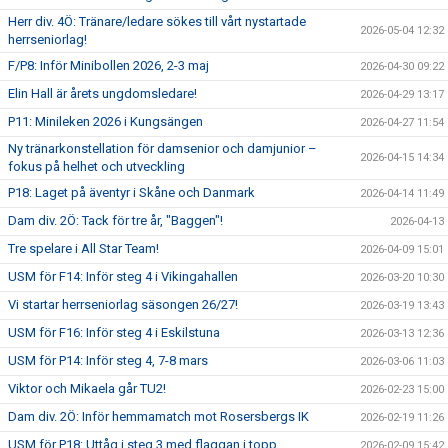
Herr div. 4Ö: Tränare/ledare sökes till vårt nystartade
2026-05-04 12:32
herrseniorlag!
F/P8: Inför Minibollen 2026, 2-3 maj
2026-04-30 09:22
Elin Hall är årets ungdomsledare!
2026-04-29 13:17
P11: Minileken 2026 i Kungsängen
2026-04-27 11:54
Ny tränarkonstellation för damsenior och damjunior –
2026-04-15 14:34
fokus på helhet och utveckling
P18: Laget på äventyr i Skåne och Danmark
2026-04-14 11:49
Dam div. 2Ö: Tack för tre år, "Baggen"!
2026-04-13
Tre spelare i All Star Team!
2026-04-09 15:01
USM för F14: Inför steg 4 i Vikingahallen
2026-03-20 10:30
Vi startar herrseniorlag säsongen 26/27!
2026-03-19 13:43
USM för F16: Inför steg 4 i Eskilstuna
2026-03-13 12:36
USM för P14: Inför steg 4, 7-8 mars
2026-03-06 11:03
Viktor och Mikaela går TU2!
2026-02-23 15:00
Dam div. 2Ö: Inför hemmamatch mot Rosersbergs IK
2026-02-19 11:26
USM för P18: Uttåg i steg 3 med flaggan i topp
2026-02-09 15:42