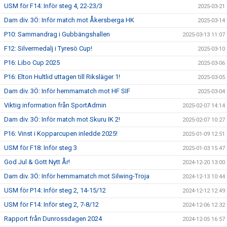
USM för F14: Inför steg 4, 22-23/3
2025-03-21
Dam div. 3Ö: Inför match mot Åkersberga HK
2025-03-14
P10: Sammandrag i Gubbängshallen
2025-03-13 11:07
F12: Silvermedalj i Tyresö Cup!
2025-03-10
P16: Libo Cup 2025
2025-03-06
P16: Elton Hultlid uttagen till Riksläger 1!
2025-03-05
Dam div. 3Ö: Inför hemmamatch mot HF SIF
2025-03-04
Viktig information från SportAdmin
2025-02-07 14:14
Dam div. 3Ö: Inför match mot Skuru IK 2!
2025-02-07 10:27
P16: Vinst i Kopparcupen inledde 2025!
2025-01-09 12:51
USM för F18: Inför steg 3
2025-01-03 15:47
God Jul & Gott Nytt År!
2024-12-20 13:00
Dam div. 3Ö: Inför hemmamatch mot Silwing-Troja
2024-12-13 10:44
USM för P14: Inför steg 2, 14-15/12
2024-12-12 12:49
USM för F14: Inför steg 2, 7-8/12
2024-12-06 12:32
Rapport från Dunrossdagen 2024
2024-12-05 16:57