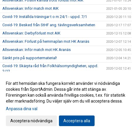
Allsvenskan: Positiv känsla trots förlust mot AIK
2021-01-07 15:24
Allsvenskan: Inför match mot AIK
2021-01-05 20:10
Covid-19: Inställda träningar t o m 24/1 - uppd. 7/1
2020-12-20 11:10
Covid-19: Besked från StHF ang. tävlingsverksamheten
2020-12-17 17:07
Allsvenskan: Derbyförlust mot AIK
2020-12-15 12:08
Allsvenskan: Förlust på hemmaplan mot HK Aranäs
2020-12-07 12:14
Allsvenskan: Inför match mot HK Aranäs
2020-12-05 10:45
Sänkt pris på supportermaterial!
2020-12-04 14:21
Covid-19: Skärpta råd från Folkhälsomyndigheten, uppd.
2020-12-02 12:41
2/12
Allsvenskan: Bortaförlust mot Kärra HF
2020-11-19 12:53
För att hemsidan ska fungera korrekt använder vi nödvändiga
Covid-19: Seriespel pausas fram till jul - uppd. 18/11 kl
cookies från SportAdmin. Dessa går inte att stänga av.
2020-11-18 12:11
14:36
Föreningen kan också använda frivilliga cookies, t.ex. för statistik
Unik satsning på våra ungdomsledare
2020-11-13 12:43
eller marknadsföring. Du väljer själv om du vill acceptera dessa.
Allsvenskan: Förlust i bortamötet med Eskilstuna Guif IF
Anpassa dina val
2020-11-09 16:48
Allsvenskan: Tung bortaförlust mot Tyresö
2020-10-27 14:45
Acceptera nödvändiga
Acceptera alla
Allsvenskan: Fortsatt tungt för våra damer
2020-10-19 14:25