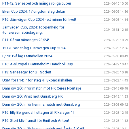
P11-12: Seriespel och många roliga cuper
2024-06-10 10:00
Eken Cup 2024: 17 ungdomslag deltar
2024-06-05 14:36
P16: Järnvägen Cup 2024 - ett minne för livet!
2024-06-03 14:14
Järnvägen Cup, 2024: Toppenhelg för
2024-05-31 12:15
#unviersumsbästagäng!
F11: Så var säsongen 23/24!
2024-05-29 10:29
12 GT Söder-lag i Järnvägen Cup 2024
2024-05-23 12:06
F/P8: Två lag i Minibollen 2024
2024-05-03 09:49
P16: A-slutspel i Katrineholm Handboll Cup
2024-04-22 10:47
P13: Serieseger för GT Söder!
2024-03-25 10:18
USM för F14: Inför steg 4 i Sköndalshallen
2024-03-22 14:43
Dam div. 2Ö: Inför match mot HK Ceres Norrtälje
2024-03-13 09:48
Dam div. 2Ö: Vinst mot Gurraberg HK
2024-03-12 11:23
Dam div. 2Ö: Inför hemmamatch mot Gurraberg
2024-03-08 09:42
F16: Elly Bergendahl uttagen till Riksläger 1!
2024-02-28 12:45
P16: Stort kliv framåt för Emil och Anton!
2024-02-26 11:13
Dam div. 2Ö: Inför hemmamatch mot Årsta AIK HF
2024-02-23 10:41