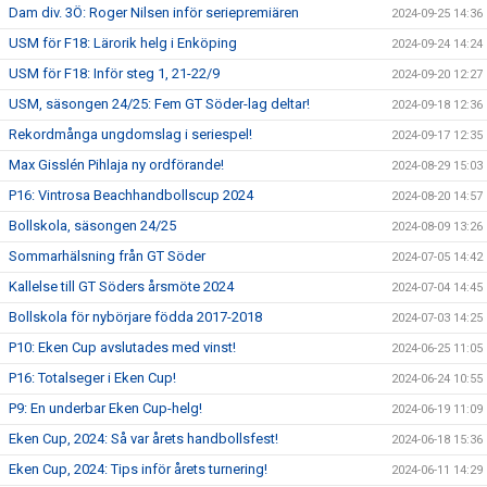
Dam div. 3Ö: Roger Nilsen inför seriepremiären
2024-09-25 14:36
USM för F18: Lärorik helg i Enköping
2024-09-24 14:24
USM för F18: Inför steg 1, 21-22/9
2024-09-20 12:27
USM, säsongen 24/25: Fem GT Söder-lag deltar!
2024-09-18 12:36
Rekordmånga ungdomslag i seriespel!
2024-09-17 12:35
Max Gisslén Pihlaja ny ordförande!
2024-08-29 15:03
P16: Vintrosa Beachhandbollscup 2024
2024-08-20 14:57
Bollskola, säsongen 24/25
2024-08-09 13:26
Sommarhälsning från GT Söder
2024-07-05 14:42
Kallelse till GT Söders årsmöte 2024
2024-07-04 14:45
Bollskola för nybörjare födda 2017-2018
2024-07-03 14:25
P10: Eken Cup avslutades med vinst!
2024-06-25 11:05
P16: Totalseger i Eken Cup!
2024-06-24 10:55
P9: En underbar Eken Cup-helg!
2024-06-19 11:09
Eken Cup, 2024: Så var årets handbollsfest!
2024-06-18 15:36
Eken Cup, 2024: Tips inför årets turnering!
2024-06-11 14:29