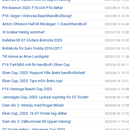
Pre Season 2023: F16 och P16 deltar
2023-08-21 15:05
P16: Seger i Vintrosa Beachhandbollscup!
2023-08-15 10:29
Anton Ohlsson Hall till Riksläger 1 i beachhandboll
2023-08-10 14:08
Vi önskar trevlig sommar!
2023-07-05 15:00
Kallelse till GT Söders årsmöte 2023
2023-07-04 10:30
Bollskola för barn födda 2016-2017
2023-07-03 10:19
Till minne av Arne Lundqvist
2023-07-02 11:38
P14: Fartfylld och fin handboll i Eken Cup
2023-06-22 09:11
Eken Cup, 2023: Rapport från årets handbollsfest!
2023-06-21 10:15
Eken Cup, 2023: Tips inför årets cup!
2023-06-14 13:21
P14: Haninge Beach Cup 2023
2023-06-12 10:48
Järnvägen Cup, 2023: Lyckad cuphelg för GT Söder!
2023-05-30 11:48
Dam div. 2: Intervju med Roger Nilsen
2023-05-29 12:38
Eken Cup, 2023: 16 GT Söder-lag deltar
2023-05-26 12:55
Dam div. 2: Välkommen till öppen träning!
2023-05-17 13:54
GT Söder deltar i Järnvägen Cup 2023
2023-05-17 10:00