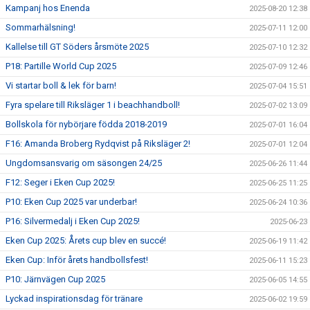
Kampanj hos Enenda
2025-08-20 12:38
Sommarhälsning!
2025-07-11 12:00
Kallelse till GT Söders årsmöte 2025
2025-07-10 12:32
P18: Partille World Cup 2025
2025-07-09 12:46
Vi startar boll & lek för barn!
2025-07-04 15:51
Fyra spelare till Riksläger 1 i beachhandboll!
2025-07-02 13:09
Bollskola för nybörjare födda 2018-2019
2025-07-01 16:04
F16: Amanda Broberg Rydqvist på Riksläger 2!
2025-07-01 12:04
Ungdomsansvarig om säsongen 24/25
2025-06-26 11:44
F12: Seger i Eken Cup 2025!
2025-06-25 11:25
P10: Eken Cup 2025 var underbar!
2025-06-24 10:36
P16: Silvermedalj i Eken Cup 2025!
2025-06-23
Eken Cup 2025: Årets cup blev en succé!
2025-06-19 11:42
Eken Cup: Inför årets handbollsfest!
2025-06-11 15:23
P10: Järnvägen Cup 2025
2025-06-05 14:55
Lyckad inspirationsdag för tränare
2025-06-02 19:59