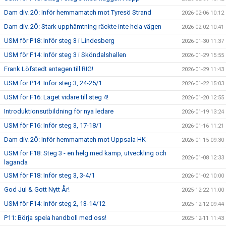
Dam div. 2Ö: Inför hemmamatch mot Tyresö Strand
2026-02-06 10:12
Dam div. 2Ö: Stark upphämtning räckte inte hela vägen
2026-02-02 10:41
USM för P18: Inför steg 3 i Lindesberg
2026-01-30 11:37
USM för F14: Inför steg 3 i Sköndalshallen
2026-01-29 15:55
Frank Löfstedt antagen till RIG!
2026-01-29 11:43
USM för P14: Inför steg 3, 24-25/1
2026-01-22 15:03
USM för F16: Laget vidare till steg 4!
2026-01-20 12:55
Introduktionsutbildning för nya ledare
2026-01-19 13:24
USM för F16: Inför steg 3, 17-18/1
2026-01-16 11:21
Dam div. 2Ö: Inför hemmamatch mot Uppsala HK
2026-01-15 09:30
USM för F18: Steg 3 - en helg med kamp, utveckling och
2026-01-08 12:33
laganda
USM för F18: Inför steg 3, 3-4/1
2026-01-02 10:00
God Jul & Gott Nytt År!
2025-12-22 11:00
USM för F14: Inför steg 2, 13-14/12
2025-12-12 09:44
P11: Börja spela handboll med oss!
2025-12-11 11:43