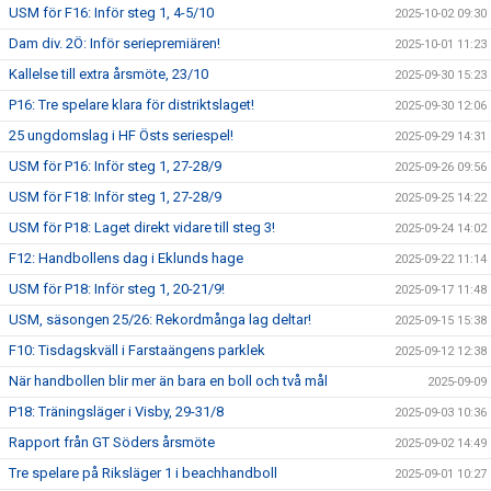
USM för F16: Inför steg 1, 4-5/10
2025-10-02 09:30
Dam div. 2Ö: Inför seriepremiären!
2025-10-01 11:23
Kallelse till extra årsmöte, 23/10
2025-09-30 15:23
P16: Tre spelare klara för distriktslaget!
2025-09-30 12:06
25 ungdomslag i HF Östs seriespel!
2025-09-29 14:31
USM för P16: Inför steg 1, 27-28/9
2025-09-26 09:56
USM för F18: Inför steg 1, 27-28/9
2025-09-25 14:22
USM för P18: Laget direkt vidare till steg 3!
2025-09-24 14:02
F12: Handbollens dag i Eklunds hage
2025-09-22 11:14
USM för P18: Inför steg 1, 20-21/9!
2025-09-17 11:48
USM, säsongen 25/26: Rekordmånga lag deltar!
2025-09-15 15:38
F10: Tisdagskväll i Farstaängens parklek
2025-09-12 12:38
När handbollen blir mer än bara en boll och två mål
2025-09-09
P18: Träningsläger i Visby, 29-31/8
2025-09-03 10:36
Rapport från GT Söders årsmöte
2025-09-02 14:49
Tre spelare på Riksläger 1 i beachhandboll
2025-09-01 10:27