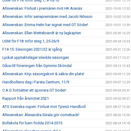
USM för F14: Inför steg 1, 9-10/10
2021-10-07 12:19
Allsvenskan: Förlust i premiären mot HK Aranäs
2021-10-05 12:32
Allsvenskan: Inför seriepremiären med Jacob Nilsson
2021-10-02 10:00
Allsvenskan: Emma Helin har signat med GT Söder!
2021-10-01 13:39
Allsvenskan: Ellen Wettebrandt är ny lagkapten
2021-09-30 16:23
USM för F18: Inför steg 1, 25-26/9
2021-09-24 10:53
F14-15: Säsongen 2021/22 är igång
2021-09-21 12:26
Lyckat upptaktsläger inledde säsongen
2021-09-17 10:21
Gåva till föreningen från Gymmix Sköndal
2021-09-15 15:43
Allsvenskan: Köp säsongskort & säkra din plats!
2021-09-09 11:29
Handbollens dag i Farsta Centrum, 11/9
2021-09-07 12:29
C.A.G fortsätter att sponsra GT Söder!
2021-09-03 09:31
Rapport från årsmötet 2021
2021-09-02 09:57
ATG Svenska cupen: Förlust mot Tyresö Handboll
2021-08-27 15:30
Allsvenskan: Alexandra Siirala gör comeback!
2021-08-26 15:00
Bollskola för barn födda 2014-2015
2021-08-24 14:18