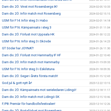
Dam div. 2Ö: Vinst mot Rosersbergs IK!
2024-02-05 10:33
Dam div. 2Ö: Inför match mot Rosersberg
2024-02-02 15:15
USM för F14: Inför steg 3 i Habo
2024-02-01 14:18
USM för P16: Kämpainsats i steg 3
2024-01-31 11:04
Dam div. 2Ö: Förlust mot Uppsala HK
2024-01-30 12:22
USM för P16: Inför steg 3 i Skövde
2024-01-26 14:23
GT Söder har JOYNAT!
2024-01-26 11:30
Dam div. 2Ö: Förlust mot Hammarby IF HF
2024-01-22 10:40
Dam div. 2Ö: Inför match mot Hammarby
2024-01-19 09:33
USM för F16: Inför steg 3 i Eskilstuna
2024-01-18 09:35
Dam div. 2Ö: Seger i årets första match!
2024-01-15 12:43
God jul & gott nytt år!
2023-12-22 13:15
Dam div. 2Ö: Kämpainsats mot serieledaren Lidingö!
2023-12-18 11:17
Dam div. 2Ö: Inför match mot Lidingö SK
2023-12-15 10:46
F/P8: Premiär för handbollsfestivalen!
2023-12-14 12:26
Dam div. 2Ö: Bortaförlust mot Rosersberg
2023-12-13 11:00