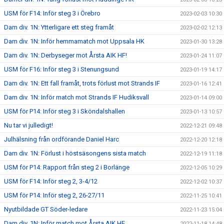
USM för F14: Inför steg 3 i Örebro
2023-02-03 10:30
Dam div. 1N: Ytterligare ett steg framåt
2023-02-02 12:13
Dam div. 1N: Inför hemmamatch mot Uppsala HK
2023-01-30 13:28
Dam div. 1N: Derbyseger mot Årsta AIK HF!
2023-01-24 11:07
USM för F16: Inför steg 3 i Stenungsund
2023-01-19 14:17
Dam div. 1N: Ett fall framåt, trots förlust mot Strands IF
2023-01-16 12:41
Dam div. 1N: Inför match mot Strands IF Hudiksvall
2023-01-14 09:00
USM för P14: Inför steg 3 i Sköndalshallen
2023-01-13 10:57
Nu tar vi julledigt!
2022-12-21 09:48
Julhälsning från ordförande Daniel Harc
2022-12-20 12:18
Dam div. 1N: Förlust i höstsäsongens sista match
2022-12-19 11:18
USM för P14: Rapport från steg 2 i Borlänge
2022-12-05 10:29
USM för F14: Inför steg 2, 3-4/12
2022-12-02 10:37
USM för P14: Inför steg 2, 26-27/11
2022-11-25 10:41
Nyutbildade GT Söder-ledare
2022-11-23 15:04
Dam div. 1N: Inför match mot Årsta AIK HF
2022-11-18 14:48