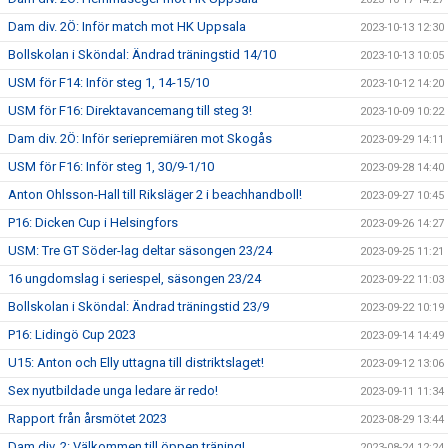
Dam div. 2Ö: Inför match mot HK Uppsala
2023-10-13 12:30
Bollskolan i Sköndal: Ändrad träningstid 14/10
2023-10-13 10:05
USM för F14: Inför steg 1, 14-15/10
2023-10-12 14:20
USM för F16: Direktavancemang till steg 3!
2023-10-09 10:22
Dam div. 2Ö: Inför seriepremiären mot Skogås
2023-09-29 14:11
USM för F16: Inför steg 1, 30/9-1/10
2023-09-28 14:40
Anton Ohlsson-Hall till Riksläger 2 i beachhandboll!
2023-09-27 10:45
P16: Dicken Cup i Helsingfors
2023-09-26 14:27
USM: Tre GT Söder-lag deltar säsongen 23/24
2023-09-25 11:21
16 ungdomslag i seriespel, säsongen 23/24
2023-09-22 11:03
Bollskolan i Sköndal: Ändrad träningstid 23/9
2023-09-22 10:19
P16: Lidingö Cup 2023
2023-09-14 14:49
U15: Anton och Elly uttagna till distriktslaget!
2023-09-12 13:06
Sex nyutbildade unga ledare är redo!
2023-09-11 11:34
Rapport från årsmötet 2023
2023-08-29 13:44
Dam div. 2: Välkommen till öppen träning!
2023-08-24 12:24