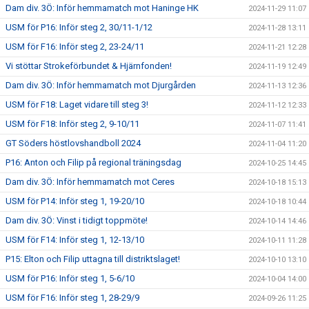
Dam div. 3Ö: Inför hemmamatch mot Haninge HK
2024-11-29 11:07
USM för P16: Inför steg 2, 30/11-1/12
2024-11-28 13:11
USM för F16: Inför steg 2, 23-24/11
2024-11-21 12:28
Vi stöttar Strokeförbundet & Hjärnfonden!
2024-11-19 12:49
Dam div. 3Ö: Inför hemmamatch mot Djurgården
2024-11-13 12:36
USM för F18: Laget vidare till steg 3!
2024-11-12 12:33
USM för F18: Inför steg 2, 9-10/11
2024-11-07 11:41
GT Söders höstlovshandboll 2024
2024-11-04 11:20
P16: Anton och Filip på regional träningsdag
2024-10-25 14:45
Dam div. 3Ö: Inför hemmamatch mot Ceres
2024-10-18 15:13
USM för P14: Inför steg 1, 19-20/10
2024-10-18 10:44
Dam div. 3Ö: Vinst i tidigt toppmöte!
2024-10-14 14:46
USM för F14: Inför steg 1, 12-13/10
2024-10-11 11:28
P15: Elton och Filip uttagna till distriktslaget!
2024-10-10 13:10
USM för P16: Inför steg 1, 5-6/10
2024-10-04 14:00
USM för F16: Inför steg 1, 28-29/9
2024-09-26 11:25