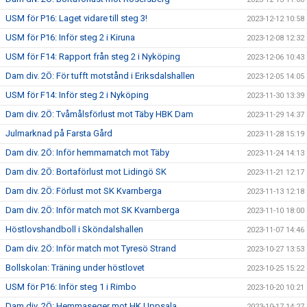
USM för P16: Laget vidare till steg 3!
2023-12-12 10:58
USM för P16: Inför steg 2 i Kiruna
2023-12-08 12:32
USM för F14: Rapport från steg 2 i Nyköping
2023-12-06 10:43
Dam div. 2Ö: För tufft motstånd i Eriksdalshallen
2023-12-05 14:05
USM för F14: Inför steg 2 i Nyköping
2023-11-30 13:39
Dam div. 2Ö: Tvåmålsförlust mot Täby HBK Dam
2023-11-29 14:37
Julmarknad på Farsta Gård
2023-11-28 15:19
Dam div. 2Ö: Inför hemmamatch mot Täby
2023-11-24 14:13
Dam div. 2Ö: Bortaförlust mot Lidingö SK
2023-11-21 12:17
Dam div. 2Ö: Förlust mot SK Kvarnberga
2023-11-13 12:18
Dam div. 2Ö: Inför match mot SK Kvarnberga
2023-11-10 18:00
Höstlovshandboll i Sköndalshallen
2023-11-07 14:46
Dam div. 2Ö: Inför match mot Tyresö Strand
2023-10-27 13:53
Bollskolan: Träning under höstlovet
2023-10-25 15:22
USM för P16: Inför steg 1 i Rimbo
2023-10-20 10:21
Dam div. 2Ö: Hemmaseger mot HK Uppsala
2023-10-17 14:27