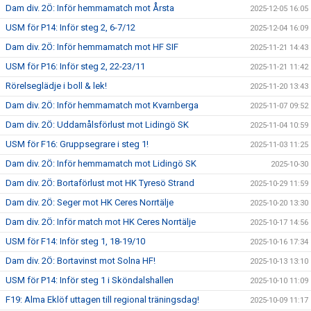
Dam div. 2Ö: Inför hemmamatch mot Årsta
2025-12-05 16:05
USM för P14: Inför steg 2, 6-7/12
2025-12-04 16:09
Dam div. 2Ö: Inför hemmamatch mot HF SIF
2025-11-21 14:43
USM för P16: Inför steg 2, 22-23/11
2025-11-21 11:42
Rörelseglädje i boll & lek!
2025-11-20 13:43
Dam div. 2Ö: Inför hemmamatch mot Kvarnberga
2025-11-07 09:52
Dam div. 2Ö: Uddamålsförlust mot Lidingö SK
2025-11-04 10:59
USM för F16: Gruppsegrare i steg 1!
2025-11-03 11:25
Dam div. 2Ö: Inför hemmamatch mot Lidingö SK
2025-10-30
Dam div. 2Ö: Bortaförlust mot HK Tyresö Strand
2025-10-29 11:59
Dam div. 2Ö: Seger mot HK Ceres Norrtälje
2025-10-20 13:30
Dam div. 2Ö: Inför match mot HK Ceres Norrtälje
2025-10-17 14:56
USM för F14: Inför steg 1, 18-19/10
2025-10-16 17:34
Dam div. 2Ö: Bortavinst mot Solna HF!
2025-10-13 13:10
USM för P14: Inför steg 1 i Sköndalshallen
2025-10-10 11:09
F19: Alma Eklöf uttagen till regional träningsdag!
2025-10-09 11:17