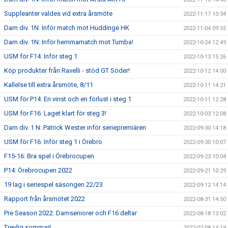
Suppleanter valdes vid extra årsmöte
2022-11-17 10:34
Dam div. 1N: Inför match mot Huddinge HK
2022-11-04 09:55
Dam div. 1N: Inför hemmamatch mot Tumba!
2022-10-24 12:49
USM för F14: Inför steg 1
2022-10-13 15:26
Köp produkter från Ravelli - stöd GT Söder!
2022-10-12 14:00
Kallelse till extra årsmöte, 8/11
2022-10-11 14:21
USM för P14: En vinst och en förlust i steg 1
2022-10-11 12:28
USM för F16: Laget klart för steg 3!
2022-10-03 12:08
Dam div. 1 N: Patrick Wester inför seriepremiären
2022-09-30 14:18
USM för F16: Inför steg 1 i Örebro
2022-09-30 10:07
F15-16: Bra spel i Örebrocupen
2022-09-23 10:04
P14: Örebrocupen 2022
2022-09-21 10:29
19 lag i seriespel säsongen 22/23
2022-09-12 14:14
Rapport från årsmötet 2022
2022-08-31 14:50
Pre Season 2022: Damseniorer och F16 deltar
2022-08-18 13:02
Trevlig sommar!
2022-07-08 14:19