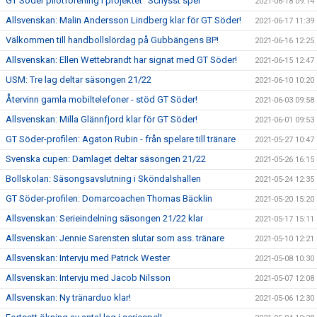
GT Söder pilotförening i projektet "Schysst spel"
2021-06-18 09:14
Allsvenskan: Malin Andersson Lindberg klar för GT Söder!
2021-06-17 11:39
Välkommen till handbollslördag på Gubbängens BP!
2021-06-16 12:25
Allsvenskan: Ellen Wettebrandt har signat med GT Söder!
2021-06-15 12:47
USM: Tre lag deltar säsongen 21/22
2021-06-10 10:20
Återvinn gamla mobiltelefoner - stöd GT Söder!
2021-06-03 09:58
Allsvenskan: Milla Glännfjord klar för GT Söder!
2021-06-01 09:53
GT Söder-profilen: Agaton Rubin - från spelare till tränare
2021-05-27 10:47
Svenska cupen: Damlaget deltar säsongen 21/22
2021-05-26 16:15
Bollskolan: Säsongsavslutning i Sköndalshallen
2021-05-24 12:35
GT Söder-profilen: Domarcoachen Thomas Bäcklin
2021-05-20 15:20
Allsvenskan: Serieindelning säsongen 21/22 klar
2021-05-17 15:11
Allsvenskan: Jennie Sarensten slutar som ass. tränare
2021-05-10 12:21
Allsvenskan: Intervju med Patrick Wester
2021-05-08 10:30
Allsvenskan: Intervju med Jacob Nilsson
2021-05-07 12:08
Allsvenskan: Ny tränarduo klar!
2021-05-06 12:30