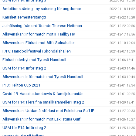
USM för P14: Inför steg 3
2022-01-21 10:30
Ambitionsträning - ny satsning för ungdomar
2022-01-18 11:52
Kansliet semesterstängt!
2021-12-22 13:28
Julhälsning från ordförande Therese Hettman
2021-12-22 09:56
Allsvenskan: Inför match mot IF Hallby HK
2021-12-17 12:56
Allsvenskan: Förlust mot AIK i Solnahallen
2021-12-10 12:04
F/P8: Handbollfestival i Sköndalshallen
2021-12-07 16:39
Förlust i derbyt mot Tyresö Handboll
2021-12-06 13:41
USM för P14: Inför steg 2
2021-12-03 14:46
Allsvenskan: Inför match mot Tyresö Handboll
2021-12-03 10:44
P13: Hellton Cup 2021
2021-12-01 12:34
Covid-19: Vaccinationsbevis & familjekarantän
2021-12-01 09:25
USM för F14: Flera fina smällkarameller i steg 2
2021-11-29 12:41
Allsvenskan: Uddamålsförlust mot Eskilstuna Guif IF
2021-11-27 09:33
Allsvenskan: Inför match mot Eskilstuna Guif
2021-11-26 10:27
USM för F14: Inför steg 2
2021-11-25 14:35