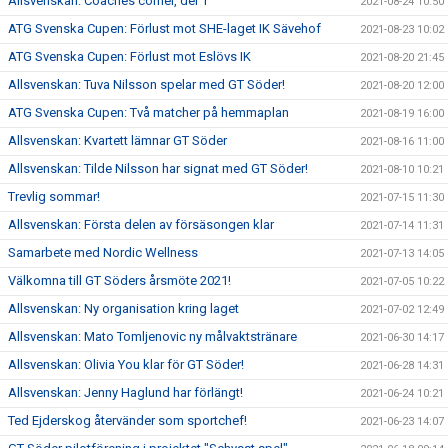
Allsvenskan: Coaches corner, del 1
2021-08-24 10:50
ATG Svenska Cupen: Förlust mot SHE-laget IK Sävehof
2021-08-23 10:02
ATG Svenska Cupen: Förlust mot Eslövs IK
2021-08-20 21:45
Allsvenskan: Tuva Nilsson spelar med GT Söder!
2021-08-20 12:00
ATG Svenska Cupen: Två matcher på hemmaplan
2021-08-19 16:00
Allsvenskan: Kvartett lämnar GT Söder
2021-08-16 11:00
Allsvenskan: Tilde Nilsson har signat med GT Söder!
2021-08-10 10:21
Trevlig sommar!
2021-07-15 11:30
Allsvenskan: Första delen av försäsongen klar
2021-07-14 11:31
Samarbete med Nordic Wellness
2021-07-13 14:05
Välkomna till GT Söders årsmöte 2021!
2021-07-05 10:22
Allsvenskan: Ny organisation kring laget
2021-07-02 12:49
Allsvenskan: Mato Tomljenovic ny målvaktstränare
2021-06-30 14:17
Allsvenskan: Olivia You klar för GT Söder!
2021-06-28 14:31
Allsvenskan: Jenny Haglund har förlängt!
2021-06-24 10:21
Ted Ejderskog återvänder som sportchef!
2021-06-23 14:07