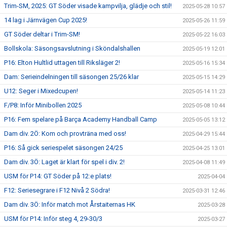
Trim-SM, 2025: GT Söder visade kampvilja, glädje och stil!
2025-05-28 10:57
14 lag i Järnvägen Cup 2025!
2025-05-26 11:59
GT Söder deltar i Trim-SM!
2025-05-22 16:03
Bollskola: Säsongsavslutning i Sköndalshallen
2025-05-19 12:01
P16: Elton Hultlid uttagen till Riksläger 2!
2025-05-16 15:34
Dam: Serieindelningen till säsongen 25/26 klar
2025-05-15 14:29
U12: Seger i Mixedcupen!
2025-05-14 11:23
F/P8: Inför Minibollen 2025
2025-05-08 10:44
P16: Fem spelare på Barça Academy Handball Camp
2025-05-05 13:12
Dam div. 2Ö: Kom och provträna med oss!
2025-04-29 15:44
P16: Så gick seriespelet säsongen 24/25
2025-04-25 13:01
Dam div. 3Ö: Laget är klart för spel i div. 2!
2025-04-08 11:49
USM för P14: GT Söder på 12:e plats!
2025-04-04
F12: Seriesegrare i F12 Nivå 2 Södra!
2025-03-31 12:46
Dam div. 3Ö: Inför match mot Årstaiternas HK
2025-03-28
USM för P14: Inför steg 4, 29-30/3
2025-03-27