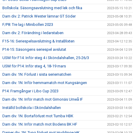
Bollskola: Säsongsavslutning med lek och fika
2023-05-15 10:21
Dam div. 2: Patrick Wester lämnar GT Söder
2023-05-08 10:31
F/P8: Tre lag i Minibollen 2023
2023-05-05 09:48
Dam div. 2: Förändring i ledarstaben
2023-04-28 09:43
F15-16: Seriespelsavslutning & IrstaBlixten
2023-04-12 12:35
P14-15: Säsongens seriespel avslutat
2023-04-04 12:59
USM för F14: Inför steg 4 i Sköndalshallen, 25-26/3
2023-03-24 10:22
USM för P14: Inför steg 4, 18-19 mars
2023-03-17 09:30
Dam div. 1N: Förlust i sista seriematchen
2023-03-15 09:34
Dam div. 1N: Inför hemmamatch mot Kungsängen
2023-03-11 11:07
P14: Framgångar i Libo Cup 2023
2023-03-09 12:47
Dam div. 1N: Inför match mot Gimonäs Umeå IF
2023-03-04 11:09
Inställd bollskola i Sköndalshallen
2023-03-03 14:00
Dam div. 1N: Bortaförlust mot Tumba HBK
2023-02-21 12:54
Dam div. 1N: Inför match mot Bodens BK HF
2023-02-10 12:57
Damer div. 1N: Tung förlust mot Huddinge HK
2023-02-08 10:23