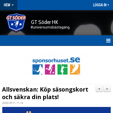
HEM
LOGGA IN
GT Söder HK
#universumsbästagäng
HEM
NYHETER
FÖRENINGEN
KALENDER
Allsvenskan: Köp säsongskort
<
>
KONTAKT
och säkra din plats!
2020-09-11 11:25
DOKUMENT