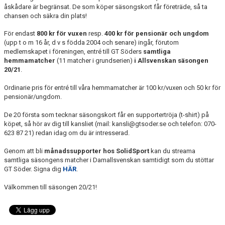
åskådare är begränsat. De som köper säsongskort får företräde, så ta
chansen och säkra din plats!
För endast
800 kr för vuxen
resp.
400 kr för pensionär och ungdom
(upp t o m 16 år, d v s födda 2004 och senare) ingår, förutom
medlemskapet i föreningen, entré till GT Söders
samtliga
hemmamatcher
(11 matcher i grundserien)
i Allsvenskan säsongen
20/21
.
Ordinarie pris för entré till våra hemmamatcher är 100 kr/vuxen och 50 kr för
pensionär/ungdom.
De 20 första som tecknar säsongskort får en supportertröja (t-shirt) på
köpet, så hör av dig till kansliet (mail: kansli@gtsoder.se och telefon: 070-
623 87 21) redan idag om du är intresserad.
Genom att bli
månadssupporter hos SolidSport
kan du streama
samtliga säsongens matcher i Damallsvenskan samtidigt som du stöttar
GT Söder. Signa dig
HÄR
.
Välkommen till säsongen 20/21!