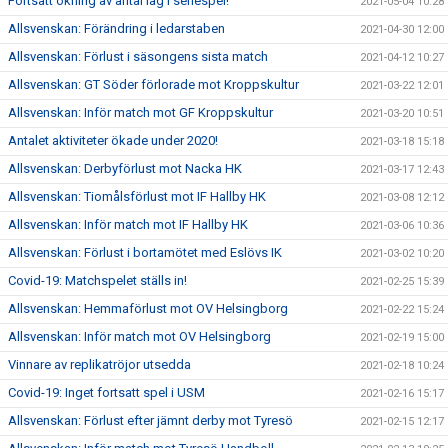
Fortsatt ökning av antal lag i seriespel!
2021-05-04 10:28
Allsvenskan: Förändring i ledarstaben
2021-04-30 12:00
Allsvenskan: Förlust i säsongens sista match
2021-04-12 10:27
Allsvenskan: GT Söder förlorade mot Kroppskultur
2021-03-22 12:01
Allsvenskan: Inför match mot GF Kroppskultur
2021-03-20 10:51
Antalet aktiviteter ökade under 2020!
2021-03-18 15:18
Allsvenskan: Derbyförlust mot Nacka HK
2021-03-17 12:43
Allsvenskan: Tiomålsförlust mot IF Hallby HK
2021-03-08 12:12
Allsvenskan: Inför match mot IF Hallby HK
2021-03-06 10:36
Allsvenskan: Förlust i bortamötet med Eslövs IK
2021-03-02 10:20
Covid-19: Matchspelet ställs in!
2021-02-25 15:39
Allsvenskan: Hemmaförlust mot OV Helsingborg
2021-02-22 15:24
Allsvenskan: Inför match mot OV Helsingborg
2021-02-19 15:00
Vinnare av replikatröjor utsedda
2021-02-18 10:24
Covid-19: Inget fortsatt spel i USM
2021-02-16 15:17
Allsvenskan: Förlust efter jämnt derby mot Tyresö
2021-02-15 12:17