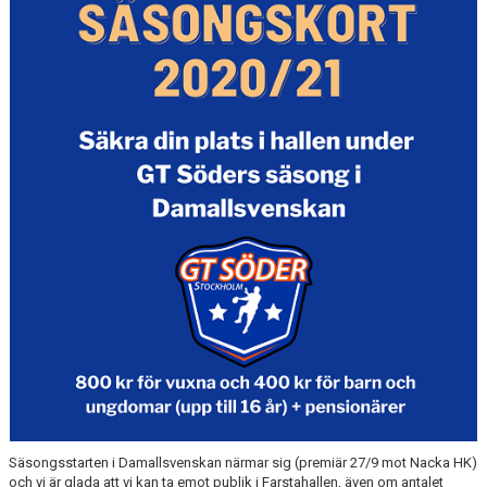
MATCHER
EKEN CUP
Säsongsstarten i Damallsvenskan närmar sig (premiär 27/9 mot Nacka HK)
och vi är glada att vi kan ta emot publik i Farstahallen, även om antalet