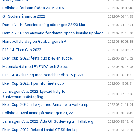
Bollskola för barn födda 2015-2016
2022-07-08 09:46
GT Söders årsmöte 2022
2022-07-06 14:35
Dam div. 1N: Serieindelning säsongen 22/23 klar
2022-07-04 15:04
Dam div. 1N: Ny ansvarig för damtruppens fysiska upplägg
2022-07-01 10:00
Handbollslördag på Gubbängens BP
2022-06-30 08:48
P13-14: Eken Cup 2022
2022-06-23 08:57
Eken Cup, 2022: Årets cup blev en succé!
2022-06-22 13:02
Materialavtal med ENENDA och Select
2022-06-20 16:08
P13-14: Avslutning med beachhandboll & pizza
2022-06-16 11:31
Eken Cup, 2022: Tips inför årets cup
2022-06-15 09:31
Järnvägen Cup, 2022: Lyckad helg för
2022-06-07 13:26
#universumsbästagäng
Eken Cup, 2022: Intervju med Anna-Lena Fortkamp
2022-06-01 11:04
Bollskola: Avslutning på säsongen 21/22
2022-05-30 14:45
Järnvägen Cup, 2022: Åtta GT Söder-lag till Hallsberg
2022-05-25 12:16
Eken Cup, 2022: Rekord i antal GT Söder-lag
2022-05-23 12:28