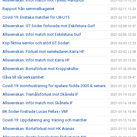
Allsvenskan: Inför match mot Tyresö Handboll
2021-02-13 10:25
Rapport från semmelbageriet
2021-02-11 15:23
Covid-19: Enstaka matcher för U8-U15
2021-02-10 12:09
Allsvenskan: GT Söder förlorade mot Eskilstuna Guif
2021-02-08 10:37
Allsvenskan: Inför match mot Eskilstuna Guif
2021-02-06 10:50
Köp fiktiva semlor och stöd GT Söder!
2021-02-03 12:23
Allsvenskan: Förlust mot serieledaren Kärra HF
2021-02-02 12:08
Allsvenskan: Inför match mot Kärra HF
2021-01-29 15:05
Allsvenskan: Bortaförlust mot Kroppskultur
2021-01-26 09:54
Gåva till vår verksamhet
2021-01-25 09:47
Covid-19: Inomhusträning för spelare födda 2005 & senare
2021-01-22 12:22
Allsvenskan: Tremålsförlust mot Skånela IF
2021-01-19 10:07
Allsvenskan: Inför match mot Skånela IF
2021-01-16 18:00
BK Söder-fostrade Lucas Pellas i VM!
2021-01-16 10:40
Covid-19: Uppdatering ang. träning och matcher
2021-01-15 16:00
Allsvenskan: Bortaförlust mot HK Aranäs
2021-01-12 10:04