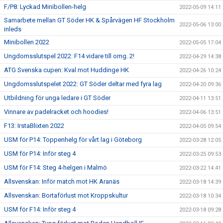
F/P8: Lyckad Minibollen-helg
2022-05-09 14:11
Samarbete mellan GT Söder HK & Spårvägen HF Stockholm
2022-05-06 13:00
inleds
Minibollen 2022
2022-05-05 17:04
Ungdomsslutspel 2022: F14 vidare till omg. 2!
2022-04-29 14:38
ATG Svenska cupen: Kval mot Huddinge HK
2022-04-26 10:24
Ungdomsslutspelet 2022: GT Söder deltar med fyra lag
2022-04-20 09:36
Utbildning för unga ledare i GT Söder
2022-04-11 13:51
Vinnare av padelracket och hoodies!
2022-04-06 13:51
F13: IrstaBlixten 2022
2022-04-05 09:54
USM för P14: Toppenhelg för vårt lag i Göteborg
2022-03-28 12:05
USM för P14: Inför steg 4
2022-03-25 09:53
USM för F14: Steg 4-helgen i Malmö
2022-03-22 14:41
Allsvenskan: Inför match mot HK Aranäs
2022-03-18 14:39
Allsvenskan: Bortaförlust mot Kroppskultur
2022-03-18 10:34
USM för F14: Inför steg 4
2022-03-18 09:28