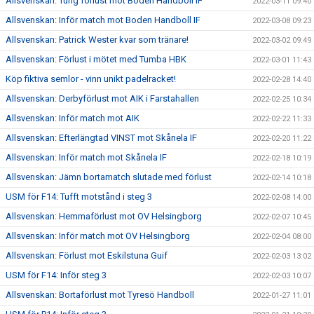
Allsvenskan: Tung förlust mot Boden Handboll IF
2022-03-11 09:40
Allsvenskan: Inför match mot Boden Handboll IF
2022-03-08 09:23
Allsvenskan: Patrick Wester kvar som tränare!
2022-03-02 09:49
Allsvenskan: Förlust i mötet med Tumba HBK
2022-03-01 11:43
Köp fiktiva semlor - vinn unikt padelracket!
2022-02-28 14:40
Allsvenskan: Derbyförlust mot AIK i Farstahallen
2022-02-25 10:34
Allsvenskan: Inför match mot AIK
2022-02-22 11:33
Allsvenskan: Efterlängtad VINST mot Skånela IF
2022-02-20 11:22
Allsvenskan: Inför match mot Skånela IF
2022-02-18 10:19
Allsvenskan: Jämn bortamatch slutade med förlust
2022-02-14 10:18
USM för F14: Tufft motstånd i steg 3
2022-02-08 14:00
Allsvenskan: Hemmaförlust mot OV Helsingborg
2022-02-07 10:45
Allsvenskan: Inför match mot OV Helsingborg
2022-02-04 08:00
Allsvenskan: Förlust mot Eskilstuna Guif
2022-02-03 13:02
USM för F14: Inför steg 3
2022-02-03 10:07
Allsvenskan: Bortaförlust mot Tyresö Handboll
2022-01-27 11:01