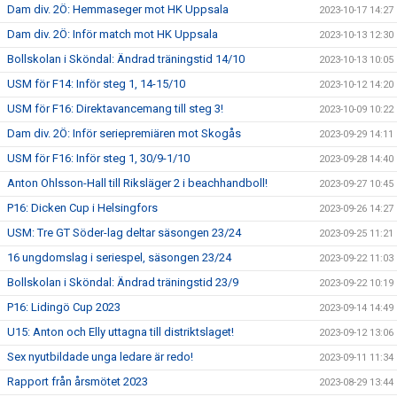
Dam div. 2Ö: Hemmaseger mot HK Uppsala
2023-10-17 14:27
Dam div. 2Ö: Inför match mot HK Uppsala
2023-10-13 12:30
Bollskolan i Sköndal: Ändrad träningstid 14/10
2023-10-13 10:05
USM för F14: Inför steg 1, 14-15/10
2023-10-12 14:20
USM för F16: Direktavancemang till steg 3!
2023-10-09 10:22
Dam div. 2Ö: Inför seriepremiären mot Skogås
2023-09-29 14:11
USM för F16: Inför steg 1, 30/9-1/10
2023-09-28 14:40
Anton Ohlsson-Hall till Riksläger 2 i beachhandboll!
2023-09-27 10:45
P16: Dicken Cup i Helsingfors
2023-09-26 14:27
USM: Tre GT Söder-lag deltar säsongen 23/24
2023-09-25 11:21
16 ungdomslag i seriespel, säsongen 23/24
2023-09-22 11:03
Bollskolan i Sköndal: Ändrad träningstid 23/9
2023-09-22 10:19
P16: Lidingö Cup 2023
2023-09-14 14:49
U15: Anton och Elly uttagna till distriktslaget!
2023-09-12 13:06
Sex nyutbildade unga ledare är redo!
2023-09-11 11:34
Rapport från årsmötet 2023
2023-08-29 13:44