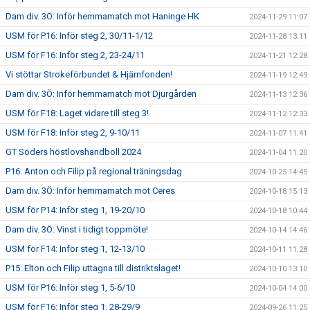
Dam div. 3Ö: Inför hemmamatch mot Haninge HK
2024-11-29 11:07
USM för P16: Inför steg 2, 30/11-1/12
2024-11-28 13:11
USM för F16: Inför steg 2, 23-24/11
2024-11-21 12:28
Vi stöttar Strokeförbundet & Hjärnfonden!
2024-11-19 12:49
Dam div. 3Ö: Inför hemmamatch mot Djurgården
2024-11-13 12:36
USM för F18: Laget vidare till steg 3!
2024-11-12 12:33
USM för F18: Inför steg 2, 9-10/11
2024-11-07 11:41
GT Söders höstlovshandboll 2024
2024-11-04 11:20
P16: Anton och Filip på regional träningsdag
2024-10-25 14:45
Dam div. 3Ö: Inför hemmamatch mot Ceres
2024-10-18 15:13
USM för P14: Inför steg 1, 19-20/10
2024-10-18 10:44
Dam div. 3Ö: Vinst i tidigt toppmöte!
2024-10-14 14:46
USM för F14: Inför steg 1, 12-13/10
2024-10-11 11:28
P15: Elton och Filip uttagna till distriktslaget!
2024-10-10 13:10
USM för P16: Inför steg 1, 5-6/10
2024-10-04 14:00
USM för F16: Inför steg 1, 28-29/9
2024-09-26 11:25