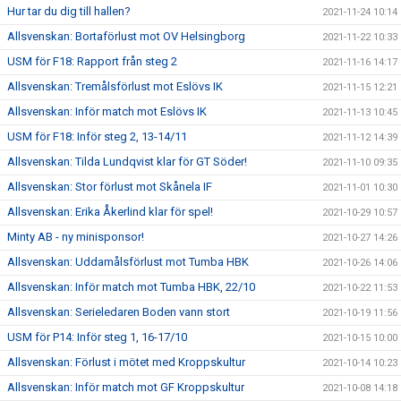
Hur tar du dig till hallen?
2021-11-24 10:14
Allsvenskan: Bortaförlust mot OV Helsingborg
2021-11-22 10:33
USM för F18: Rapport från steg 2
2021-11-16 14:17
Allsvenskan: Tremålsförlust mot Eslövs IK
2021-11-15 12:21
Allsvenskan: Inför match mot Eslövs IK
2021-11-13 10:45
USM för F18: Inför steg 2, 13-14/11
2021-11-12 14:39
Allsvenskan: Tilda Lundqvist klar för GT Söder!
2021-11-10 09:35
Allsvenskan: Stor förlust mot Skånela IF
2021-11-01 10:30
Allsvenskan: Erika Åkerlind klar för spel!
2021-10-29 10:57
Minty AB - ny minisponsor!
2021-10-27 14:26
Allsvenskan: Uddamålsförlust mot Tumba HBK
2021-10-26 14:06
Allsvenskan: Inför match mot Tumba HBK, 22/10
2021-10-22 11:53
Allsvenskan: Serieledaren Boden vann stort
2021-10-19 11:56
USM för P14: Inför steg 1, 16-17/10
2021-10-15 10:00
Allsvenskan: Förlust i mötet med Kroppskultur
2021-10-14 10:23
Allsvenskan: Inför match mot GF Kroppskultur
2021-10-08 14:18