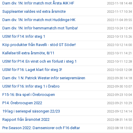
Dam div. 1N: Inför match mot Årsta AIK HF
2022-11-18 14:48
Suppleanter valdes vid extra årsmöte
2022-11-17 10:34
Dam div. 1N: Inför match mot Huddinge HK
2022-11-04 09:55
Dam div. 1N: Inför hemmamatch mot Tumba!
2022-10-24 12:49
USM för F14: Inför steg 1
2022-10-13 15:26
Köp produkter från Ravelli - stöd GT Söder!
2022-10-12 14:00
Kallelse till extra årsmöte, 8/11
2022-10-11 14:21
USM för P14: En vinst och en förlust i steg 1
2022-10-11 12:28
USM för F16: Laget klart för steg 3!
2022-10-03 12:08
Dam div. 1 N: Patrick Wester inför seriepremiären
2022-09-30 14:18
USM för F16: Inför steg 1 i Örebro
2022-09-30 10:07
F15-16: Bra spel i Örebrocupen
2022-09-23 10:04
P14: Örebrocupen 2022
2022-09-21 10:29
19 lag i seriespel säsongen 22/23
2022-09-12 14:14
Rapport från årsmötet 2022
2022-08-31 14:50
Pre Season 2022: Damseniorer och F16 deltar
2022-08-18 13:02