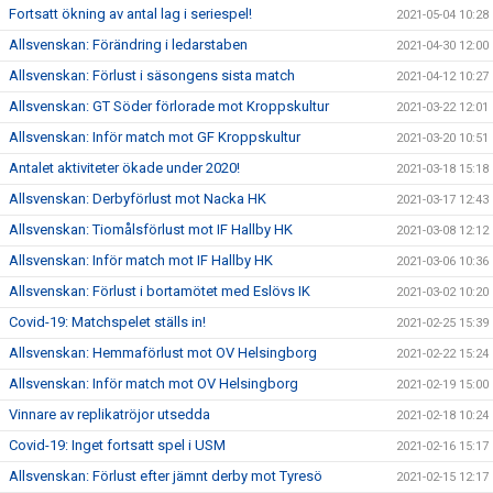
Fortsatt ökning av antal lag i seriespel!
2021-05-04 10:28
Allsvenskan: Förändring i ledarstaben
2021-04-30 12:00
Allsvenskan: Förlust i säsongens sista match
2021-04-12 10:27
Allsvenskan: GT Söder förlorade mot Kroppskultur
2021-03-22 12:01
Allsvenskan: Inför match mot GF Kroppskultur
2021-03-20 10:51
Antalet aktiviteter ökade under 2020!
2021-03-18 15:18
Allsvenskan: Derbyförlust mot Nacka HK
2021-03-17 12:43
Allsvenskan: Tiomålsförlust mot IF Hallby HK
2021-03-08 12:12
Allsvenskan: Inför match mot IF Hallby HK
2021-03-06 10:36
Allsvenskan: Förlust i bortamötet med Eslövs IK
2021-03-02 10:20
Covid-19: Matchspelet ställs in!
2021-02-25 15:39
Allsvenskan: Hemmaförlust mot OV Helsingborg
2021-02-22 15:24
Allsvenskan: Inför match mot OV Helsingborg
2021-02-19 15:00
Vinnare av replikatröjor utsedda
2021-02-18 10:24
Covid-19: Inget fortsatt spel i USM
2021-02-16 15:17
Allsvenskan: Förlust efter jämnt derby mot Tyresö
2021-02-15 12:17