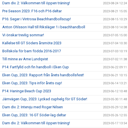
Dam div. 2: Välkommen till öppen träning!
2023-08-24 12:24
Pre Season 2023: F16 och P16 deltar
2023-08-21 15:05
P16: Seger i Vintrosa Beachhandbollscup!
2023-08-15 10:29
Anton Ohlsson Hall till Riksläger 1 i beachhandboll
2023-08-10 14:08
Vi önskar trevlig sommar!
2023-07-05 15:00
Kallelse till GT Söders årsmöte 2023
2023-07-04 10:30
Bollskola för barn födda 2016-2017
2023-07-03 10:19
Till minne av Arne Lundqvist
2023-07-02 11:38
P14: Fartfylld och fin handboll i Eken Cup
2023-06-22 09:11
Eken Cup, 2023: Rapport från årets handbollsfest!
2023-06-21 10:15
Eken Cup, 2023: Tips inför årets cup!
2023-06-14 13:21
P14: Haninge Beach Cup 2023
2023-06-12 10:48
Järnvägen Cup, 2023: Lyckad cuphelg för GT Söder!
2023-05-30 11:48
Dam div. 2: Intervju med Roger Nilsen
2023-05-29 12:38
Eken Cup, 2023: 16 GT Söder-lag deltar
2023-05-26 12:55
Dam div. 2: Välkommen till öppen träning!
2023-05-17 13:54