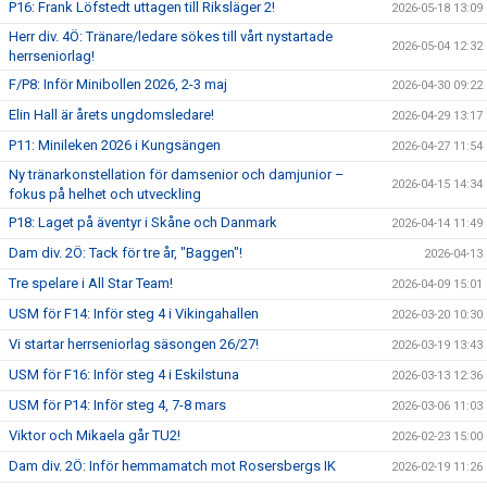
P16: Frank Löfstedt uttagen till Riksläger 2!
2026-05-18 13:09
Herr div. 4Ö: Tränare/ledare sökes till vårt nystartade
2026-05-04 12:32
herrseniorlag!
F/P8: Inför Minibollen 2026, 2-3 maj
2026-04-30 09:22
Elin Hall är årets ungdomsledare!
2026-04-29 13:17
P11: Minileken 2026 i Kungsängen
2026-04-27 11:54
Ny tränarkonstellation för damsenior och damjunior –
2026-04-15 14:34
fokus på helhet och utveckling
P18: Laget på äventyr i Skåne och Danmark
2026-04-14 11:49
Dam div. 2Ö: Tack för tre år, "Baggen"!
2026-04-13
Tre spelare i All Star Team!
2026-04-09 15:01
USM för F14: Inför steg 4 i Vikingahallen
2026-03-20 10:30
Vi startar herrseniorlag säsongen 26/27!
2026-03-19 13:43
USM för F16: Inför steg 4 i Eskilstuna
2026-03-13 12:36
USM för P14: Inför steg 4, 7-8 mars
2026-03-06 11:03
Viktor och Mikaela går TU2!
2026-02-23 15:00
Dam div. 2Ö: Inför hemmamatch mot Rosersbergs IK
2026-02-19 11:26