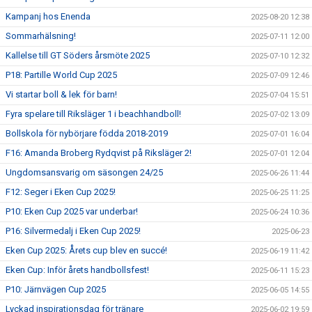
Kampanj hos Enenda
2025-08-20 12:38
Sommarhälsning!
2025-07-11 12:00
Kallelse till GT Söders årsmöte 2025
2025-07-10 12:32
P18: Partille World Cup 2025
2025-07-09 12:46
Vi startar boll & lek för barn!
2025-07-04 15:51
Fyra spelare till Riksläger 1 i beachhandboll!
2025-07-02 13:09
Bollskola för nybörjare födda 2018-2019
2025-07-01 16:04
F16: Amanda Broberg Rydqvist på Riksläger 2!
2025-07-01 12:04
Ungdomsansvarig om säsongen 24/25
2025-06-26 11:44
F12: Seger i Eken Cup 2025!
2025-06-25 11:25
P10: Eken Cup 2025 var underbar!
2025-06-24 10:36
P16: Silvermedalj i Eken Cup 2025!
2025-06-23
Eken Cup 2025: Årets cup blev en succé!
2025-06-19 11:42
Eken Cup: Inför årets handbollsfest!
2025-06-11 15:23
P10: Järnvägen Cup 2025
2025-06-05 14:55
Lyckad inspirationsdag för tränare
2025-06-02 19:59