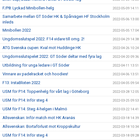
F/P8: Lyckad Minibollen-helg
2022-05-09 14:11
Samarbete mellan GT Söder HK & Spårvägen HF Stockholm
2022-05-06 13:00
inleds
Minibollen 2022
2022-05-05 17:04
Ungdomsslutspel 2022: F14 vidare till omg. 2!
2022-04-29 14:38
ATG Svenska cupen: Kval mot Huddinge HK
2022-04-26 10:24
Ungdomsslutspelet 2022: GT Söder deltar med fyra lag
2022-04-20 09:36
Utbildning för unga ledare i GT Söder
2022-04-11 13:51
Vinnare av padelracket och hoodies!
2022-04-06 13:51
F13: IrstaBlixten 2022
2022-04-05 09:54
USM för P14: Toppenhelg för vårt lag i Göteborg
2022-03-28 12:05
USM för P14: Inför steg 4
2022-03-25 09:53
USM för F14: Steg 4-helgen i Malmö
2022-03-22 14:41
Allsvenskan: Inför match mot HK Aranäs
2022-03-18 14:39
Allsvenskan: Bortaförlust mot Kroppskultur
2022-03-18 10:34
USM för F14: Inför steg 4
2022-03-18 09:28