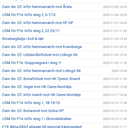
Dam div. 2Ö: Inför hemmamatch mot Årsta
2025-12-05 16:05
USM för P14: Inför steg 2, 6-7/12
2025-12-04 16:09
Dam div. 2Ö: Inför hemmamatch mot HF SIF
2025-11-21 14:43
USM för P16: Inför steg 2, 22-23/11
2025-11-21 11:42
Rörelseglädje i boll & lek!
2025-11-20 13:43
Dam div. 2Ö: Inför hemmamatch mot Kvarnberga
2025-11-07 09:52
Dam div. 2Ö: Uddamålsförlust mot Lidingö SK
2025-11-04 10:59
USM för F16: Gruppsegrare i steg 1!
2025-11-03 11:25
Dam div. 2Ö: Inför hemmamatch mot Lidingö SK
2025-10-30
Dam div. 2Ö: Bortaförlust mot HK Tyresö Strand
2025-10-29 11:59
Dam div. 2Ö: Seger mot HK Ceres Norrtälje
2025-10-20 13:30
Dam div. 2Ö: Inför match mot HK Ceres Norrtälje
2025-10-17 14:56
USM för F14: Inför steg 1, 18-19/10
2025-10-16 17:34
Dam div. 2Ö: Bortavinst mot Solna HF!
2025-10-13 13:10
USM för P14: Inför steg 1 i Sköndalshallen
2025-10-10 11:09
F19: Alma Eklöf uttagen till regional träningsdag!
2025-10-09 11:17