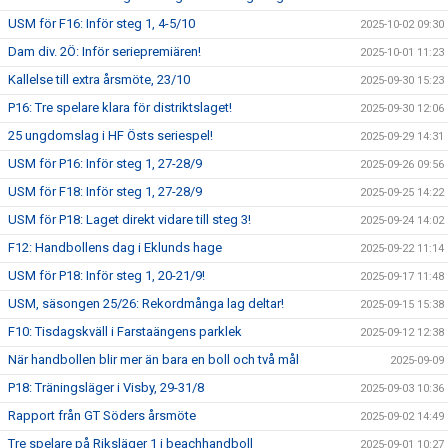
USM för F16: Inför steg 1, 4-5/10
2025-10-02 09:30
Dam div. 2Ö: Inför seriepremiären!
2025-10-01 11:23
Kallelse till extra årsmöte, 23/10
2025-09-30 15:23
P16: Tre spelare klara för distriktslaget!
2025-09-30 12:06
25 ungdomslag i HF Östs seriespel!
2025-09-29 14:31
USM för P16: Inför steg 1, 27-28/9
2025-09-26 09:56
USM för F18: Inför steg 1, 27-28/9
2025-09-25 14:22
USM för P18: Laget direkt vidare till steg 3!
2025-09-24 14:02
F12: Handbollens dag i Eklunds hage
2025-09-22 11:14
USM för P18: Inför steg 1, 20-21/9!
2025-09-17 11:48
USM, säsongen 25/26: Rekordmånga lag deltar!
2025-09-15 15:38
F10: Tisdagskväll i Farstaängens parklek
2025-09-12 12:38
När handbollen blir mer än bara en boll och två mål
2025-09-09
P18: Träningsläger i Visby, 29-31/8
2025-09-03 10:36
Rapport från GT Söders årsmöte
2025-09-02 14:49
Tre spelare på Riksläger 1 i beachhandboll
2025-09-01 10:27