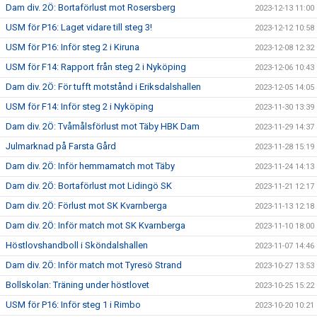
Dam div. 2Ö: Bortaförlust mot Rosersberg
2023-12-13 11:00
USM för P16: Laget vidare till steg 3!
2023-12-12 10:58
USM för P16: Inför steg 2 i Kiruna
2023-12-08 12:32
USM för F14: Rapport från steg 2 i Nyköping
2023-12-06 10:43
Dam div. 2Ö: För tufft motstånd i Eriksdalshallen
2023-12-05 14:05
USM för F14: Inför steg 2 i Nyköping
2023-11-30 13:39
Dam div. 2Ö: Tvåmålsförlust mot Täby HBK Dam
2023-11-29 14:37
Julmarknad på Farsta Gård
2023-11-28 15:19
Dam div. 2Ö: Inför hemmamatch mot Täby
2023-11-24 14:13
Dam div. 2Ö: Bortaförlust mot Lidingö SK
2023-11-21 12:17
Dam div. 2Ö: Förlust mot SK Kvarnberga
2023-11-13 12:18
Dam div. 2Ö: Inför match mot SK Kvarnberga
2023-11-10 18:00
Höstlovshandboll i Sköndalshallen
2023-11-07 14:46
Dam div. 2Ö: Inför match mot Tyresö Strand
2023-10-27 13:53
Bollskolan: Träning under höstlovet
2023-10-25 15:22
USM för P16: Inför steg 1 i Rimbo
2023-10-20 10:21