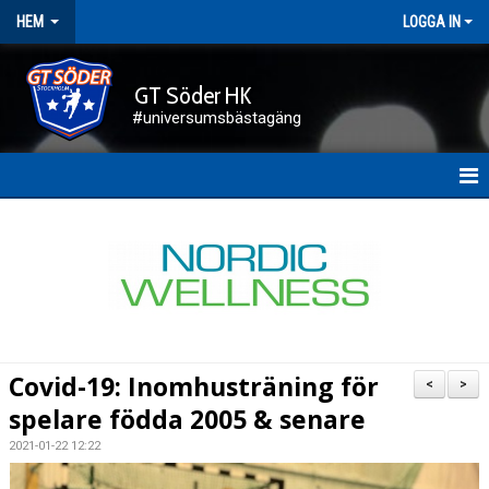
HEM
LOGGA IN
GT Söder HK
#universumsbästagäng
HEM
NYHETER
FÖRENINGEN
KALENDER
Covid-19: Inomhusträning för
<
>
KONTAKT
spelare födda 2005 & senare
2021-01-22 12:22
DOKUMENT