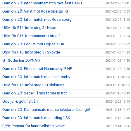
Dam div. 2Ö: Inför hemmamatch mot Årsta AIK HF
2024-02-23 10:41
Dam div. 2Ö: Vinst mot Rosersbergs IK!
2024-02-05 10:33
Dam div. 2Ö: Inför match mot Rosersberg
2024-02-02 15:15
USM för F14: Inför steg 3 i Habo
2024-02-01 14:18
USM för P16: Kämpainsats i steg 3
2024-01-31 11:04
Dam div. 2Ö: Förlust mot Uppsala HK
2024-01-30 12:22
USM för P16: Inför steg 3 i Skövde
2024-01-26 14:23
GT Söder har JOYNAT!
2024-01-26 11:30
Dam div. 2Ö: Förlust mot Hammarby IF HF
2024-01-22 10:40
Dam div. 2Ö: Inför match mot Hammarby
2024-01-19 09:33
USM för F16: Inför steg 3 i Eskilstuna
2024-01-18 09:35
Dam div. 2Ö: Seger i årets första match!
2024-01-15 12:43
God jul & gott nytt år!
2023-12-22 13:15
Dam div. 2Ö: Kämpainsats mot serieledaren Lidingö!
2023-12-18 11:17
Dam div. 2Ö: Inför match mot Lidingö SK
2023-12-15 10:46
F/P8: Premiär för handbollsfestivalen!
2023-12-14 12:26