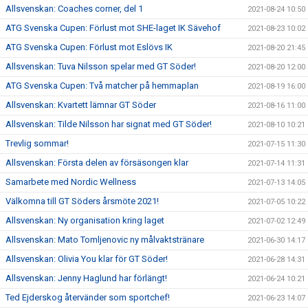
Allsvenskan: Coaches corner, del 1
2021-08-24 10:50
ATG Svenska Cupen: Förlust mot SHE-laget IK Sävehof
2021-08-23 10:02
ATG Svenska Cupen: Förlust mot Eslövs IK
2021-08-20 21:45
Allsvenskan: Tuva Nilsson spelar med GT Söder!
2021-08-20 12:00
ATG Svenska Cupen: Två matcher på hemmaplan
2021-08-19 16:00
Allsvenskan: Kvartett lämnar GT Söder
2021-08-16 11:00
Allsvenskan: Tilde Nilsson har signat med GT Söder!
2021-08-10 10:21
Trevlig sommar!
2021-07-15 11:30
Allsvenskan: Första delen av försäsongen klar
2021-07-14 11:31
Samarbete med Nordic Wellness
2021-07-13 14:05
Välkomna till GT Söders årsmöte 2021!
2021-07-05 10:22
Allsvenskan: Ny organisation kring laget
2021-07-02 12:49
Allsvenskan: Mato Tomljenovic ny målvaktstränare
2021-06-30 14:17
Allsvenskan: Olivia You klar för GT Söder!
2021-06-28 14:31
Allsvenskan: Jenny Haglund har förlängt!
2021-06-24 10:21
Ted Ejderskog återvänder som sportchef!
2021-06-23 14:07