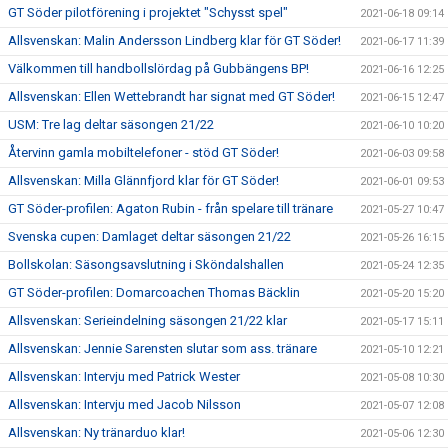
GT Söder pilotförening i projektet "Schysst spel"
2021-06-18 09:14
Allsvenskan: Malin Andersson Lindberg klar för GT Söder!
2021-06-17 11:39
Välkommen till handbollslördag på Gubbängens BP!
2021-06-16 12:25
Allsvenskan: Ellen Wettebrandt har signat med GT Söder!
2021-06-15 12:47
USM: Tre lag deltar säsongen 21/22
2021-06-10 10:20
Återvinn gamla mobiltelefoner - stöd GT Söder!
2021-06-03 09:58
Allsvenskan: Milla Glännfjord klar för GT Söder!
2021-06-01 09:53
GT Söder-profilen: Agaton Rubin - från spelare till tränare
2021-05-27 10:47
Svenska cupen: Damlaget deltar säsongen 21/22
2021-05-26 16:15
Bollskolan: Säsongsavslutning i Sköndalshallen
2021-05-24 12:35
GT Söder-profilen: Domarcoachen Thomas Bäcklin
2021-05-20 15:20
Allsvenskan: Serieindelning säsongen 21/22 klar
2021-05-17 15:11
Allsvenskan: Jennie Sarensten slutar som ass. tränare
2021-05-10 12:21
Allsvenskan: Intervju med Patrick Wester
2021-05-08 10:30
Allsvenskan: Intervju med Jacob Nilsson
2021-05-07 12:08
Allsvenskan: Ny tränarduo klar!
2021-05-06 12:30