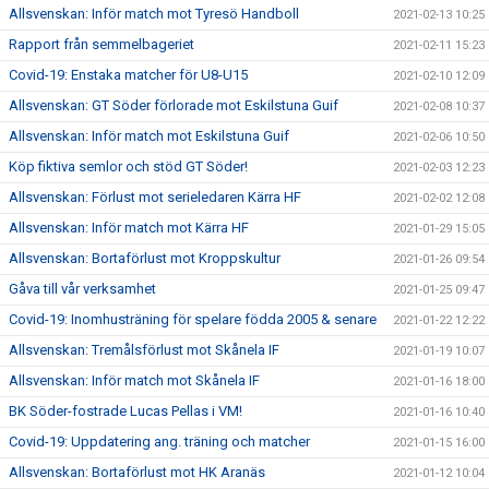
Allsvenskan: Inför match mot Tyresö Handboll
2021-02-13 10:25
Rapport från semmelbageriet
2021-02-11 15:23
Covid-19: Enstaka matcher för U8-U15
2021-02-10 12:09
Allsvenskan: GT Söder förlorade mot Eskilstuna Guif
2021-02-08 10:37
Allsvenskan: Inför match mot Eskilstuna Guif
2021-02-06 10:50
Köp fiktiva semlor och stöd GT Söder!
2021-02-03 12:23
Allsvenskan: Förlust mot serieledaren Kärra HF
2021-02-02 12:08
Allsvenskan: Inför match mot Kärra HF
2021-01-29 15:05
Allsvenskan: Bortaförlust mot Kroppskultur
2021-01-26 09:54
Gåva till vår verksamhet
2021-01-25 09:47
Covid-19: Inomhusträning för spelare födda 2005 & senare
2021-01-22 12:22
Allsvenskan: Tremålsförlust mot Skånela IF
2021-01-19 10:07
Allsvenskan: Inför match mot Skånela IF
2021-01-16 18:00
BK Söder-fostrade Lucas Pellas i VM!
2021-01-16 10:40
Covid-19: Uppdatering ang. träning och matcher
2021-01-15 16:00
Allsvenskan: Bortaförlust mot HK Aranäs
2021-01-12 10:04