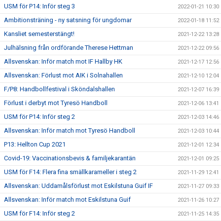
USM för P14: Inför steg 3
2022-01-21 10:30
Ambitionsträning - ny satsning för ungdomar
2022-01-18 11:52
Kansliet semesterstängt!
2021-12-22 13:28
Julhälsning från ordförande Therese Hettman
2021-12-22 09:56
Allsvenskan: Inför match mot IF Hallby HK
2021-12-17 12:56
Allsvenskan: Förlust mot AIK i Solnahallen
2021-12-10 12:04
F/P8: Handbollfestival i Sköndalshallen
2021-12-07 16:39
Förlust i derbyt mot Tyresö Handboll
2021-12-06 13:41
USM för P14: Inför steg 2
2021-12-03 14:46
Allsvenskan: Inför match mot Tyresö Handboll
2021-12-03 10:44
P13: Hellton Cup 2021
2021-12-01 12:34
Covid-19: Vaccinationsbevis & familjekarantän
2021-12-01 09:25
USM för F14: Flera fina smällkarameller i steg 2
2021-11-29 12:41
Allsvenskan: Uddamålsförlust mot Eskilstuna Guif IF
2021-11-27 09:33
Allsvenskan: Inför match mot Eskilstuna Guif
2021-11-26 10:27
USM för F14: Inför steg 2
2021-11-25 14:35