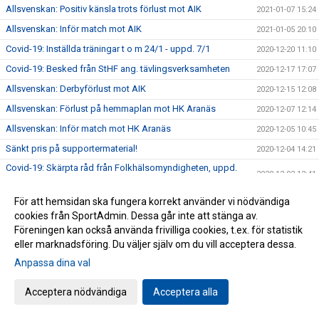
Allsvenskan: Positiv känsla trots förlust mot AIK
2021-01-07 15:24
Allsvenskan: Inför match mot AIK
2021-01-05 20:10
Covid-19: Inställda träningar t o m 24/1 - uppd. 7/1
2020-12-20 11:10
Covid-19: Besked från StHF ang. tävlingsverksamheten
2020-12-17 17:07
Allsvenskan: Derbyförlust mot AIK
2020-12-15 12:08
Allsvenskan: Förlust på hemmaplan mot HK Aranäs
2020-12-07 12:14
Allsvenskan: Inför match mot HK Aranäs
2020-12-05 10:45
Sänkt pris på supportermaterial!
2020-12-04 14:21
Covid-19: Skärpta råd från Folkhälsomyndigheten, uppd.
2020-12-02 12:41
2/12
Allsvenskan: Bortaförlust mot Kärra HF
2020-11-19 12:53
För att hemsidan ska fungera korrekt använder vi nödvändiga
cookies från SportAdmin. Dessa går inte att stänga av.
Covid-19: Seriespel pausas fram till jul - uppd. 18/11 kl
2020-11-18 12:11
Föreningen kan också använda frivilliga cookies, t.ex. för statistik
14:36
eller marknadsföring. Du väljer själv om du vill acceptera dessa.
Unik satsning på våra ungdomsledare
2020-11-13 12:43
Anpassa dina val
Allsvenskan: Förlust i bortamötet med Eskilstuna Guif IF
2020-11-09 16:48
Allsvenskan: Tung bortaförlust mot Tyresö
2020-10-27 14:45
Acceptera nödvändiga
Acceptera alla
Allsvenskan: Fortsatt tungt för våra damer
2020-10-19 14:25