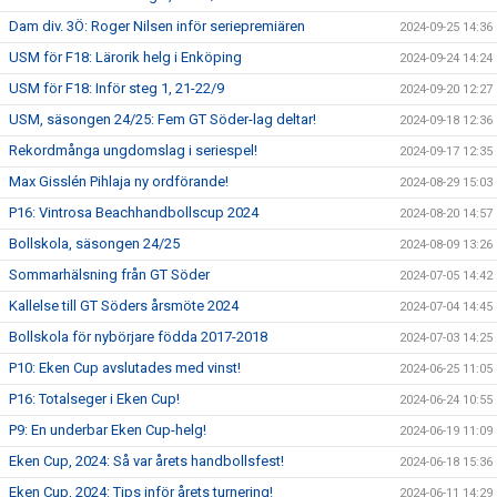
Dam div. 3Ö: Roger Nilsen inför seriepremiären
2024-09-25 14:36
USM för F18: Lärorik helg i Enköping
2024-09-24 14:24
USM för F18: Inför steg 1, 21-22/9
2024-09-20 12:27
USM, säsongen 24/25: Fem GT Söder-lag deltar!
2024-09-18 12:36
Rekordmånga ungdomslag i seriespel!
2024-09-17 12:35
Max Gisslén Pihlaja ny ordförande!
2024-08-29 15:03
P16: Vintrosa Beachhandbollscup 2024
2024-08-20 14:57
Bollskola, säsongen 24/25
2024-08-09 13:26
Sommarhälsning från GT Söder
2024-07-05 14:42
Kallelse till GT Söders årsmöte 2024
2024-07-04 14:45
Bollskola för nybörjare födda 2017-2018
2024-07-03 14:25
P10: Eken Cup avslutades med vinst!
2024-06-25 11:05
P16: Totalseger i Eken Cup!
2024-06-24 10:55
P9: En underbar Eken Cup-helg!
2024-06-19 11:09
Eken Cup, 2024: Så var årets handbollsfest!
2024-06-18 15:36
Eken Cup, 2024: Tips inför årets turnering!
2024-06-11 14:29