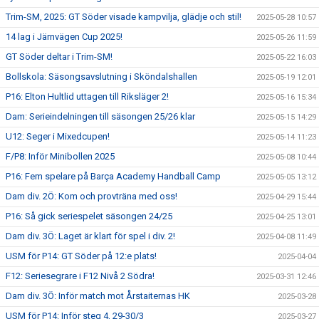
Trim-SM, 2025: GT Söder visade kampvilja, glädje och stil!
2025-05-28 10:57
14 lag i Järnvägen Cup 2025!
2025-05-26 11:59
GT Söder deltar i Trim-SM!
2025-05-22 16:03
Bollskola: Säsongsavslutning i Sköndalshallen
2025-05-19 12:01
P16: Elton Hultlid uttagen till Riksläger 2!
2025-05-16 15:34
Dam: Serieindelningen till säsongen 25/26 klar
2025-05-15 14:29
U12: Seger i Mixedcupen!
2025-05-14 11:23
F/P8: Inför Minibollen 2025
2025-05-08 10:44
P16: Fem spelare på Barça Academy Handball Camp
2025-05-05 13:12
Dam div. 2Ö: Kom och provträna med oss!
2025-04-29 15:44
P16: Så gick seriespelet säsongen 24/25
2025-04-25 13:01
Dam div. 3Ö: Laget är klart för spel i div. 2!
2025-04-08 11:49
USM för P14: GT Söder på 12:e plats!
2025-04-04
F12: Seriesegrare i F12 Nivå 2 Södra!
2025-03-31 12:46
Dam div. 3Ö: Inför match mot Årstaiternas HK
2025-03-28
USM för P14: Inför steg 4, 29-30/3
2025-03-27