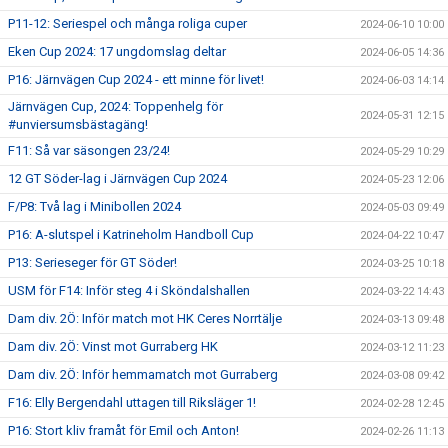
P11-12: Seriespel och många roliga cuper
2024-06-10 10:00
Eken Cup 2024: 17 ungdomslag deltar
2024-06-05 14:36
P16: Järnvägen Cup 2024 - ett minne för livet!
2024-06-03 14:14
Järnvägen Cup, 2024: Toppenhelg för
2024-05-31 12:15
#unviersumsbästagäng!
F11: Så var säsongen 23/24!
2024-05-29 10:29
12 GT Söder-lag i Järnvägen Cup 2024
2024-05-23 12:06
F/P8: Två lag i Minibollen 2024
2024-05-03 09:49
P16: A-slutspel i Katrineholm Handboll Cup
2024-04-22 10:47
P13: Serieseger för GT Söder!
2024-03-25 10:18
USM för F14: Inför steg 4 i Sköndalshallen
2024-03-22 14:43
Dam div. 2Ö: Inför match mot HK Ceres Norrtälje
2024-03-13 09:48
Dam div. 2Ö: Vinst mot Gurraberg HK
2024-03-12 11:23
Dam div. 2Ö: Inför hemmamatch mot Gurraberg
2024-03-08 09:42
F16: Elly Bergendahl uttagen till Riksläger 1!
2024-02-28 12:45
P16: Stort kliv framåt för Emil och Anton!
2024-02-26 11:13