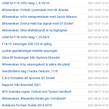
USM för F14: Inför steg 1, 9-10/10
2021-10-07 12:19
Allsvenskan: Förlust i premiären mot HK Aranäs
2021-10-05 12:32
Allsvenskan: Inför seriepremiären med Jacob Nilsson
2021-10-02 10:00
Allsvenskan: Emma Helin har signat med GT Söder!
2021-10-01 13:39
Allsvenskan: Ellen Wettebrandt är ny lagkapten
2021-09-30 16:23
USM för F18: Inför steg 1, 25-26/9
2021-09-24 10:53
F14-15: Säsongen 2021/22 är igång
2021-09-21 12:26
Lyckat upptaktsläger inledde säsongen
2021-09-17 10:21
Gåva till föreningen från Gymmix Sköndal
2021-09-15 15:43
Allsvenskan: Köp säsongskort & säkra din plats!
2021-09-09 11:29
Handbollens dag i Farsta Centrum, 11/9
2021-09-07 12:29
C.A.G fortsätter att sponsra GT Söder!
2021-09-03 09:31
Rapport från årsmötet 2021
2021-09-02 09:57
ATG Svenska cupen: Förlust mot Tyresö Handboll
2021-08-27 15:30
Allsvenskan: Alexandra Siirala gör comeback!
2021-08-26 15:00
Bollskola för barn födda 2014-2015
2021-08-24 14:18