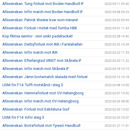
Allsvenskan: Tung förlust mot Boden Handboll IF
2022-03-11 09:40
Allsvenskan: Inför match mot Boden Handboll IF
2022-03-08 09:23
Allsvenskan: Patrick Wester kvar som tränare!
2022-03-02 09:49
Allsvenskan: Förlust i mötet med Tumba HBK
2022-03-01 11:43
Köp fiktiva semlor - vinn unikt padelracket!
2022-02-28 14:40
Allsvenskan: Derbyförlust mot AIK i Farstahallen
2022-02-25 10:34
Allsvenskan: Inför match mot AIK
2022-02-22 11:33
Allsvenskan: Efterlängtad VINST mot Skånela IF
2022-02-20 11:22
Allsvenskan: Inför match mot Skånela IF
2022-02-18 10:19
Allsvenskan: Jämn bortamatch slutade med förlust
2022-02-14 10:18
USM för F14: Tufft motstånd i steg 3
2022-02-08 14:00
Allsvenskan: Hemmaförlust mot OV Helsingborg
2022-02-07 10:45
Allsvenskan: Inför match mot OV Helsingborg
2022-02-04 08:00
Allsvenskan: Förlust mot Eskilstuna Guif
2022-02-03 13:02
USM för F14: Inför steg 3
2022-02-03 10:07
Allsvenskan: Bortaförlust mot Tyresö Handboll
2022-01-27 11:01