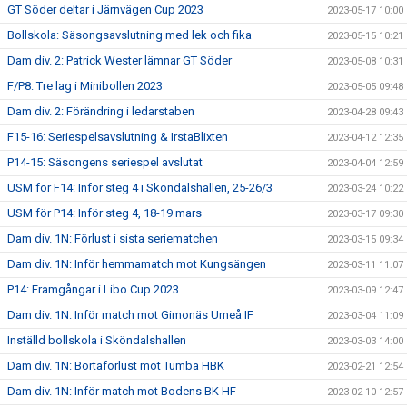
GT Söder deltar i Järnvägen Cup 2023
2023-05-17 10:00
Bollskola: Säsongsavslutning med lek och fika
2023-05-15 10:21
Dam div. 2: Patrick Wester lämnar GT Söder
2023-05-08 10:31
F/P8: Tre lag i Minibollen 2023
2023-05-05 09:48
Dam div. 2: Förändring i ledarstaben
2023-04-28 09:43
F15-16: Seriespelsavslutning & IrstaBlixten
2023-04-12 12:35
P14-15: Säsongens seriespel avslutat
2023-04-04 12:59
USM för F14: Inför steg 4 i Sköndalshallen, 25-26/3
2023-03-24 10:22
USM för P14: Inför steg 4, 18-19 mars
2023-03-17 09:30
Dam div. 1N: Förlust i sista seriematchen
2023-03-15 09:34
Dam div. 1N: Inför hemmamatch mot Kungsängen
2023-03-11 11:07
P14: Framgångar i Libo Cup 2023
2023-03-09 12:47
Dam div. 1N: Inför match mot Gimonäs Umeå IF
2023-03-04 11:09
Inställd bollskola i Sköndalshallen
2023-03-03 14:00
Dam div. 1N: Bortaförlust mot Tumba HBK
2023-02-21 12:54
Dam div. 1N: Inför match mot Bodens BK HF
2023-02-10 12:57