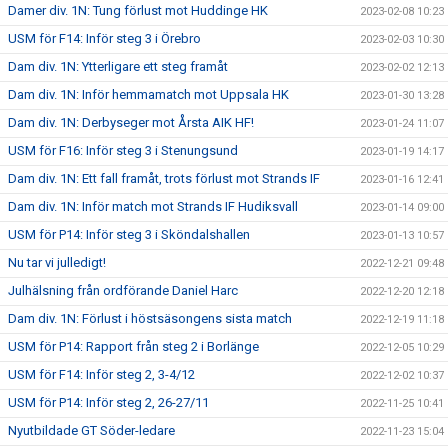
Damer div. 1N: Tung förlust mot Huddinge HK
2023-02-08 10:23
USM för F14: Inför steg 3 i Örebro
2023-02-03 10:30
Dam div. 1N: Ytterligare ett steg framåt
2023-02-02 12:13
Dam div. 1N: Inför hemmamatch mot Uppsala HK
2023-01-30 13:28
Dam div. 1N: Derbyseger mot Årsta AIK HF!
2023-01-24 11:07
USM för F16: Inför steg 3 i Stenungsund
2023-01-19 14:17
Dam div. 1N: Ett fall framåt, trots förlust mot Strands IF
2023-01-16 12:41
Dam div. 1N: Inför match mot Strands IF Hudiksvall
2023-01-14 09:00
USM för P14: Inför steg 3 i Sköndalshallen
2023-01-13 10:57
Nu tar vi julledigt!
2022-12-21 09:48
Julhälsning från ordförande Daniel Harc
2022-12-20 12:18
Dam div. 1N: Förlust i höstsäsongens sista match
2022-12-19 11:18
USM för P14: Rapport från steg 2 i Borlänge
2022-12-05 10:29
USM för F14: Inför steg 2, 3-4/12
2022-12-02 10:37
USM för P14: Inför steg 2, 26-27/11
2022-11-25 10:41
Nyutbildade GT Söder-ledare
2022-11-23 15:04