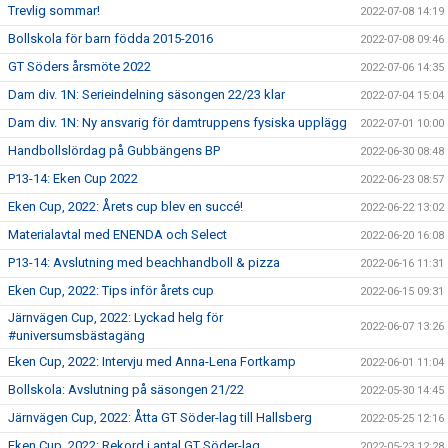
Trevlig sommar!
2022-07-08 14:19
Bollskola för barn födda 2015-2016
2022-07-08 09:46
GT Söders årsmöte 2022
2022-07-06 14:35
Dam div. 1N: Serieindelning säsongen 22/23 klar
2022-07-04 15:04
Dam div. 1N: Ny ansvarig för damtruppens fysiska upplägg
2022-07-01 10:00
Handbollslördag på Gubbängens BP
2022-06-30 08:48
P13-14: Eken Cup 2022
2022-06-23 08:57
Eken Cup, 2022: Årets cup blev en succé!
2022-06-22 13:02
Materialavtal med ENENDA och Select
2022-06-20 16:08
P13-14: Avslutning med beachhandboll & pizza
2022-06-16 11:31
Eken Cup, 2022: Tips inför årets cup
2022-06-15 09:31
Järnvägen Cup, 2022: Lyckad helg för
2022-06-07 13:26
#universumsbästagäng
Eken Cup, 2022: Intervju med Anna-Lena Fortkamp
2022-06-01 11:04
Bollskola: Avslutning på säsongen 21/22
2022-05-30 14:45
Järnvägen Cup, 2022: Åtta GT Söder-lag till Hallsberg
2022-05-25 12:16
Eken Cup, 2022: Rekord i antal GT Söder-lag
2022-05-23 12:28