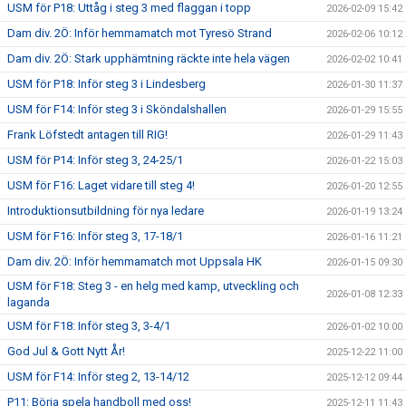
USM för P18: Uttåg i steg 3 med flaggan i topp
2026-02-09 15:42
Dam div. 2Ö: Inför hemmamatch mot Tyresö Strand
2026-02-06 10:12
Dam div. 2Ö: Stark upphämtning räckte inte hela vägen
2026-02-02 10:41
USM för P18: Inför steg 3 i Lindesberg
2026-01-30 11:37
USM för F14: Inför steg 3 i Sköndalshallen
2026-01-29 15:55
Frank Löfstedt antagen till RIG!
2026-01-29 11:43
USM för P14: Inför steg 3, 24-25/1
2026-01-22 15:03
USM för F16: Laget vidare till steg 4!
2026-01-20 12:55
Introduktionsutbildning för nya ledare
2026-01-19 13:24
USM för F16: Inför steg 3, 17-18/1
2026-01-16 11:21
Dam div. 2Ö: Inför hemmamatch mot Uppsala HK
2026-01-15 09:30
USM för F18: Steg 3 - en helg med kamp, utveckling och
2026-01-08 12:33
laganda
USM för F18: Inför steg 3, 3-4/1
2026-01-02 10:00
God Jul & Gott Nytt År!
2025-12-22 11:00
USM för F14: Inför steg 2, 13-14/12
2025-12-12 09:44
P11: Börja spela handboll med oss!
2025-12-11 11:43