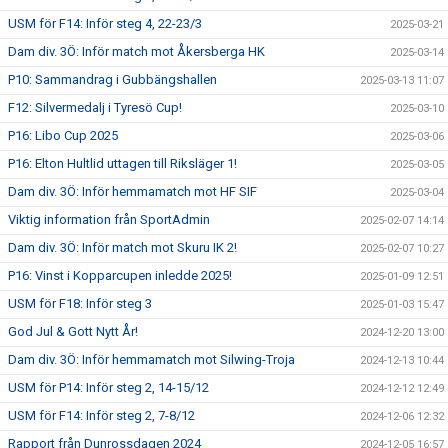
USM för F14: Inför steg 4, 22-23/3
2025-03-21
Dam div. 3Ö: Inför match mot Åkersberga HK
2025-03-14
P10: Sammandrag i Gubbängshallen
2025-03-13 11:07
F12: Silvermedalj i Tyresö Cup!
2025-03-10
P16: Libo Cup 2025
2025-03-06
P16: Elton Hultlid uttagen till Riksläger 1!
2025-03-05
Dam div. 3Ö: Inför hemmamatch mot HF SIF
2025-03-04
Viktig information från SportAdmin
2025-02-07 14:14
Dam div. 3Ö: Inför match mot Skuru IK 2!
2025-02-07 10:27
P16: Vinst i Kopparcupen inledde 2025!
2025-01-09 12:51
USM för F18: Inför steg 3
2025-01-03 15:47
God Jul & Gott Nytt År!
2024-12-20 13:00
Dam div. 3Ö: Inför hemmamatch mot Silwing-Troja
2024-12-13 10:44
USM för P14: Inför steg 2, 14-15/12
2024-12-12 12:49
USM för F14: Inför steg 2, 7-8/12
2024-12-06 12:32
Rapport från Dunrossdagen 2024
2024-12-05 16:57