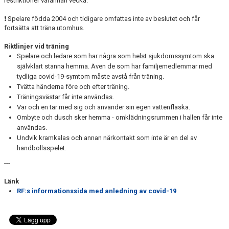
restriktioner varannan vecka.
❗ Spelare födda 2004 och tidigare omfattas inte av beslutet och får
fortsätta att träna utomhus.
Riktlinjer vid träning
Spelare och ledare som har några som helst sjukdomssymtom ska
självklart stanna hemma. Även de som har familjemedlemmar med
tydliga covid-19-symtom måste avstå från träning.
Tvätta händerna före och efter träning.
Träningsvästar får inte användas.
Var och en tar med sig och använder sin egen vattenflaska.
Ombyte och dusch sker hemma - omklädningsrummen i hallen får inte
användas.
Undvik kramkalas och annan närkontakt som inte är en del av
handbollsspelet.
---
Länk
RF:s informationssida med anledning av covid-19