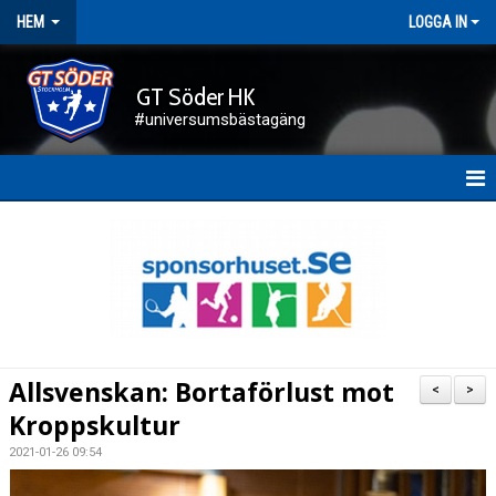
HEM
LOGGA IN
GT Söder HK
#universumsbästagäng
HEM
NYHETER
FÖRENINGEN
KALENDER
Allsvenskan: Bortaförlust mot
<
>
KONTAKT
Kroppskultur
2021-01-26 09:54
DOKUMENT