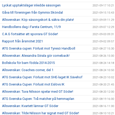
Lyckat upptaktsläger inledde säsongen
2021-09-17 10:21
Gåva till föreningen från Gymmix Sköndal
2021-09-15 15:43
Allsvenskan: Köp säsongskort & säkra din plats!
2021-09-09 11:29
Handbollens dag i Farsta Centrum, 11/9
2021-09-07 12:29
C.A.G fortsätter att sponsra GT Söder!
2021-09-03 09:31
Rapport från årsmötet 2021
2021-09-02 09:57
ATG Svenska cupen: Förlust mot Tyresö Handboll
2021-08-27 15:30
Allsvenskan: Alexandra Siirala gör comeback!
2021-08-26 15:00
Bollskola för barn födda 2014-2015
2021-08-24 14:18
Allsvenskan: Coaches corner, del 1
2021-08-24 10:50
ATG Svenska Cupen: Förlust mot SHE-laget IK Sävehof
2021-08-23 10:02
ATG Svenska Cupen: Förlust mot Eslövs IK
2021-08-20 21:45
Allsvenskan: Tuva Nilsson spelar med GT Söder!
2021-08-20 12:00
ATG Svenska Cupen: Två matcher på hemmaplan
2021-08-19 16:00
Allsvenskan: Kvartett lämnar GT Söder
2021-08-16 11:00
Allsvenskan: Tilde Nilsson har signat med GT Söder!
2021-08-10 10:21