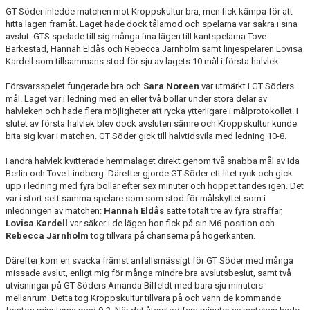
GT Söder inledde matchen mot Kroppskultur bra, men fick kämpa för att
hitta lägen framåt. Laget hade dock tålamod och spelarna var säkra i sina
avslut. GTS spelade till sig många fina lägen till kantspelarna Tove
Barkestad, Hannah Eldås och Rebecca Järnholm samt linjespelaren Lovisa
Kardell som tillsammans stod för sju av lagets 10 mål i första halvlek.
Försvarsspelet fungerade bra och
Sara Noreen
var utmärkt i GT Söders
mål. Laget var i ledning med en eller två bollar under stora delar av
halvleken och hade flera möjligheter att rycka ytterligare i målprotokollet. I
slutet av första halvlek blev dock avsluten sämre och Kroppskultur kunde
bita sig kvar i matchen. GT Söder gick till halvtidsvila med ledning 10-8.
I andra halvlek kvitterade hemmalaget direkt genom två snabba mål av Ida
Berlin och Tove Lindberg. Därefter gjorde GT Söder ett litet ryck och gick
upp i ledning med fyra bollar efter sex minuter och hoppet tändes igen. Det
var i stort sett samma spelare som som stod för målskyttet som i
inledningen av matchen:
Hannah Eldås
satte totalt tre av fyra straffar,
Lovisa Kardell
var säker i de lägen hon fick på sin M6-position och
Rebecca Järnholm
tog tillvara på chanserna på högerkanten.
Därefter kom en svacka främst anfallsmässigt för GT Söder med många
missade avslut, enligt mig för många mindre bra avslutsbeslut, samt två
utvisningar på GT Söders Amanda Bilfeldt med bara sju minuters
mellanrum. Detta tog Kroppskultur tillvara på och vann de kommande