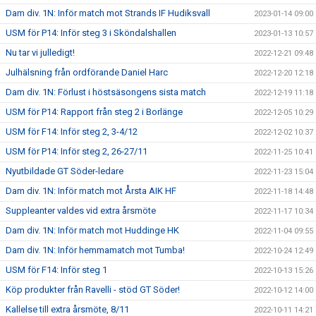
Dam div. 1N: Inför match mot Strands IF Hudiksvall
2023-01-14 09:00
USM för P14: Inför steg 3 i Sköndalshallen
2023-01-13 10:57
Nu tar vi julledigt!
2022-12-21 09:48
Julhälsning från ordförande Daniel Harc
2022-12-20 12:18
Dam div. 1N: Förlust i höstsäsongens sista match
2022-12-19 11:18
USM för P14: Rapport från steg 2 i Borlänge
2022-12-05 10:29
USM för F14: Inför steg 2, 3-4/12
2022-12-02 10:37
USM för P14: Inför steg 2, 26-27/11
2022-11-25 10:41
Nyutbildade GT Söder-ledare
2022-11-23 15:04
Dam div. 1N: Inför match mot Årsta AIK HF
2022-11-18 14:48
Suppleanter valdes vid extra årsmöte
2022-11-17 10:34
Dam div. 1N: Inför match mot Huddinge HK
2022-11-04 09:55
Dam div. 1N: Inför hemmamatch mot Tumba!
2022-10-24 12:49
USM för F14: Inför steg 1
2022-10-13 15:26
Köp produkter från Ravelli - stöd GT Söder!
2022-10-12 14:00
Kallelse till extra årsmöte, 8/11
2022-10-11 14:21