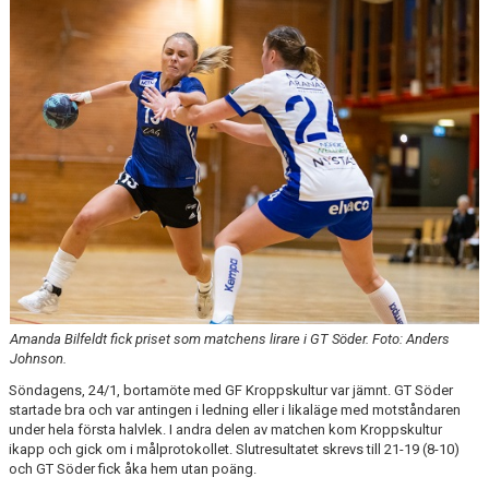
MATCHER
EKEN CUP
Amanda Bilfeldt fick priset som matchens lirare i GT Söder. Foto: Anders
Johnson.
Söndagens, 24/1, bortamöte med GF Kroppskultur var jämnt. GT Söder
startade bra och var antingen i ledning eller i likaläge med motståndaren
under hela första halvlek. I andra delen av matchen kom Kroppskultur
ikapp och gick om i målprotokollet. Slutresultatet skrevs till 21-19 (8-10)
och GT Söder fick åka hem utan poäng.