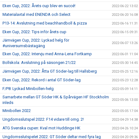
Eken Cup, 2022: Årets cup blev en succé!
2022-06-22 13:02
Materialavtal med ENENDA och Select
2022-06-20 16:08
P13-14: Avslutning med beachhandboll & pizza
2022-06-16 11:31
Eken Cup, 2022: Tips inför årets cup
2022-06-15 09:31
Järnvägen Cup, 2022: Lyckad helg för
2022-06-07 13:26
#universumsbästagäng
Eken Cup, 2022: Intervju med Anna-Lena Fortkamp
2022-06-01 11:04
Bollskola: Avslutning på säsongen 21/22
2022-05-30 14:45
Järnvägen Cup, 2022: Åtta GT Söder-lag till Hallsberg
2022-05-25 12:16
Eken Cup, 2022: Rekord i antal GT Söder-lag
2022-05-23 12:28
F/P8: Lyckad Minibollen-helg
2022-05-09 14:11
Samarbete mellan GT Söder HK & Spårvägen HF Stockholm
2022-05-06 13:00
inleds
Minibollen 2022
2022-05-05 17:04
Ungdomsslutspel 2022: F14 vidare till omg. 2!
2022-04-29 14:38
ATG Svenska cupen: Kval mot Huddinge HK
2022-04-26 10:24
Ungdomsslutspelet 2022: GT Söder deltar med fyra lag
2022-04-20 09:36