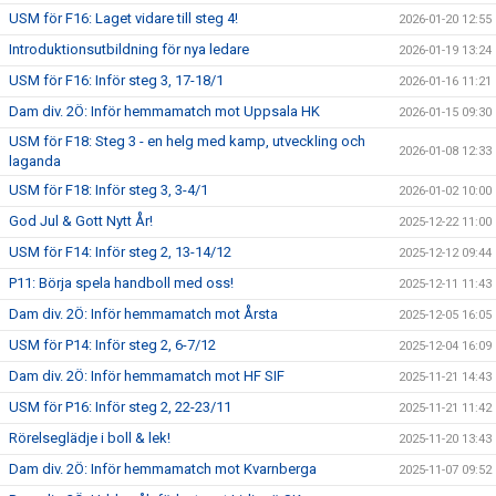
USM för F16: Laget vidare till steg 4!
2026-01-20 12:55
Introduktionsutbildning för nya ledare
2026-01-19 13:24
USM för F16: Inför steg 3, 17-18/1
2026-01-16 11:21
Dam div. 2Ö: Inför hemmamatch mot Uppsala HK
2026-01-15 09:30
USM för F18: Steg 3 - en helg med kamp, utveckling och
2026-01-08 12:33
laganda
USM för F18: Inför steg 3, 3-4/1
2026-01-02 10:00
God Jul & Gott Nytt År!
2025-12-22 11:00
USM för F14: Inför steg 2, 13-14/12
2025-12-12 09:44
P11: Börja spela handboll med oss!
2025-12-11 11:43
Dam div. 2Ö: Inför hemmamatch mot Årsta
2025-12-05 16:05
USM för P14: Inför steg 2, 6-7/12
2025-12-04 16:09
Dam div. 2Ö: Inför hemmamatch mot HF SIF
2025-11-21 14:43
USM för P16: Inför steg 2, 22-23/11
2025-11-21 11:42
Rörelseglädje i boll & lek!
2025-11-20 13:43
Dam div. 2Ö: Inför hemmamatch mot Kvarnberga
2025-11-07 09:52