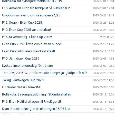
Bollskola för nybörjare födda 2018-2019
2025-07-01 16:04
F16: Amanda Broberg Rydqvist på Riksläger 2!
2025-07-01 12:04
Ungdomsansvarig om säsongen 24/25
2025-06-26 11:44
F12: Seger i Eken Cup 2025!
2025-06-25 11:25
P10: Eken Cup 2025 var underbar!
2025-06-24 10:36
P16: Silvermedalj i Eken Cup 2025!
2025-06-23
Eken Cup 2025: Årets cup blev en succé!
2025-06-19 11:42
Eken Cup: Inför årets handbollsfest!
2025-06-11 15:23
P10: Järnvägen Cup 2025
2025-06-05 14:55
Lyckad inspirationsdag för tränare
2025-06-02 19:59
Trim-SM, 2025: GT Söder visade kampvilja, glädje och stil!
2025-05-28 10:57
14 lag i Järnvägen Cup 2025!
2025-05-26 11:59
GT Söder deltar i Trim-SM!
2025-05-22 16:03
Bollskola: Säsongsavslutning i Sköndalshallen
2025-05-19 12:01
P16: Elton Hultlid uttagen till Riksläger 2!
2025-05-16 15:34
Dam: Serieindelningen till säsongen 25/26 klar
2025-05-15 14:29