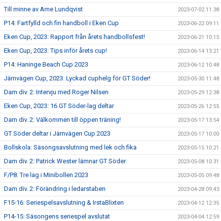
Till minne av Arne Lundqvist
2023-07-02 11:38
P14: Fartfylld och fin handboll i Eken Cup
2023-06-22 09:11
Eken Cup, 2023: Rapport från årets handbollsfest!
2023-06-21 10:15
Eken Cup, 2023: Tips inför årets cup!
2023-06-14 13:21
P14: Haninge Beach Cup 2023
2023-06-12 10:48
Järnvägen Cup, 2023: Lyckad cuphelg för GT Söder!
2023-05-30 11:48
Dam div. 2: Intervju med Roger Nilsen
2023-05-29 12:38
Eken Cup, 2023: 16 GT Söder-lag deltar
2023-05-26 12:55
Dam div. 2: Välkommen till öppen träning!
2023-05-17 13:54
GT Söder deltar i Järnvägen Cup 2023
2023-05-17 10:00
Bollskola: Säsongsavslutning med lek och fika
2023-05-15 10:21
Dam div. 2: Patrick Wester lämnar GT Söder
2023-05-08 10:31
F/P8: Tre lag i Minibollen 2023
2023-05-05 09:48
Dam div. 2: Förändring i ledarstaben
2023-04-28 09:43
F15-16: Seriespelsavslutning & IrstaBlixten
2023-04-12 12:35
P14-15: Säsongens seriespel avslutat
2023-04-04 12:59