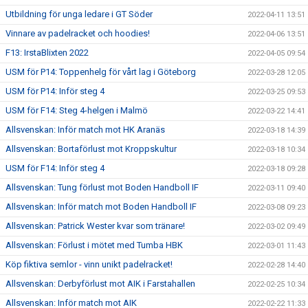
Utbildning för unga ledare i GT Söder
2022-04-11 13:51
Vinnare av padelracket och hoodies!
2022-04-06 13:51
F13: IrstaBlixten 2022
2022-04-05 09:54
USM för P14: Toppenhelg för vårt lag i Göteborg
2022-03-28 12:05
USM för P14: Inför steg 4
2022-03-25 09:53
USM för F14: Steg 4-helgen i Malmö
2022-03-22 14:41
Allsvenskan: Inför match mot HK Aranäs
2022-03-18 14:39
Allsvenskan: Bortaförlust mot Kroppskultur
2022-03-18 10:34
USM för F14: Inför steg 4
2022-03-18 09:28
Allsvenskan: Tung förlust mot Boden Handboll IF
2022-03-11 09:40
Allsvenskan: Inför match mot Boden Handboll IF
2022-03-08 09:23
Allsvenskan: Patrick Wester kvar som tränare!
2022-03-02 09:49
Allsvenskan: Förlust i mötet med Tumba HBK
2022-03-01 11:43
Köp fiktiva semlor - vinn unikt padelracket!
2022-02-28 14:40
Allsvenskan: Derbyförlust mot AIK i Farstahallen
2022-02-25 10:34
Allsvenskan: Inför match mot AIK
2022-02-22 11:33