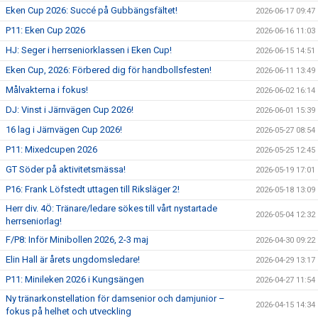
Eken Cup 2026: Succé på Gubbängsfältet!
2026-06-17 09:47
P11: Eken Cup 2026
2026-06-16 11:03
HJ: Seger i herrseniorklassen i Eken Cup!
2026-06-15 14:51
Eken Cup, 2026: Förbered dig för handbollsfesten!
2026-06-11 13:49
Målvakterna i fokus!
2026-06-02 16:14
DJ: Vinst i Järnvägen Cup 2026!
2026-06-01 15:39
16 lag i Järnvägen Cup 2026!
2026-05-27 08:54
P11: Mixedcupen 2026
2026-05-25 12:45
GT Söder på aktivitetsmässa!
2026-05-19 17:01
P16: Frank Löfstedt uttagen till Riksläger 2!
2026-05-18 13:09
Herr div. 4Ö: Tränare/ledare sökes till vårt nystartade
2026-05-04 12:32
herrseniorlag!
F/P8: Inför Minibollen 2026, 2-3 maj
2026-04-30 09:22
Elin Hall är årets ungdomsledare!
2026-04-29 13:17
P11: Minileken 2026 i Kungsängen
2026-04-27 11:54
Ny tränarkonstellation för damsenior och damjunior –
2026-04-15 14:34
fokus på helhet och utveckling