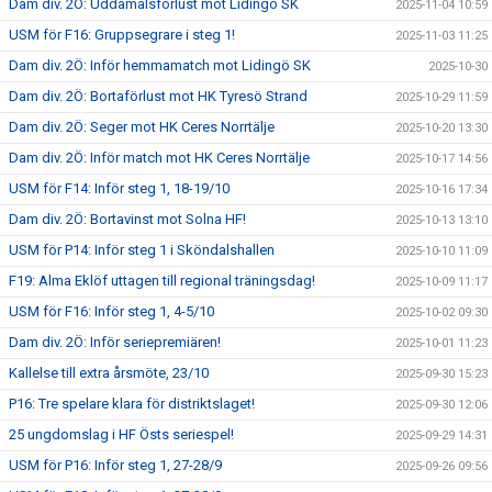
Dam div. 2Ö: Uddamålsförlust mot Lidingö SK
2025-11-04 10:59
USM för F16: Gruppsegrare i steg 1!
2025-11-03 11:25
Dam div. 2Ö: Inför hemmamatch mot Lidingö SK
2025-10-30
Dam div. 2Ö: Bortaförlust mot HK Tyresö Strand
2025-10-29 11:59
Dam div. 2Ö: Seger mot HK Ceres Norrtälje
2025-10-20 13:30
Dam div. 2Ö: Inför match mot HK Ceres Norrtälje
2025-10-17 14:56
USM för F14: Inför steg 1, 18-19/10
2025-10-16 17:34
Dam div. 2Ö: Bortavinst mot Solna HF!
2025-10-13 13:10
USM för P14: Inför steg 1 i Sköndalshallen
2025-10-10 11:09
F19: Alma Eklöf uttagen till regional träningsdag!
2025-10-09 11:17
USM för F16: Inför steg 1, 4-5/10
2025-10-02 09:30
Dam div. 2Ö: Inför seriepremiären!
2025-10-01 11:23
Kallelse till extra årsmöte, 23/10
2025-09-30 15:23
P16: Tre spelare klara för distriktslaget!
2025-09-30 12:06
25 ungdomslag i HF Östs seriespel!
2025-09-29 14:31
USM för P16: Inför steg 1, 27-28/9
2025-09-26 09:56