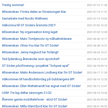
Trevlig sommar!
2021-07-15 11:30
Allsvenskan: Första delen av försäsongen klar
2021-07-14 11:31
Samarbete med Nordic Wellness
2021-07-13 14:05
Välkomna till GT Söders årsmöte 2021!
2021-07-05 10:22
Allsvenskan: Ny organisation kring laget
2021-07-02 12:49
Allsvenskan: Mato Tomljenovic ny målvaktstränare
2021-06-30 14:17
Allsvenskan: Olivia You klar för GT Söder!
2021-06-28 14:31
Allsvenskan: Jenny Haglund har förlängt!
2021-06-24 10:21
Ted Ejderskog återvänder som sportchef!
2021-06-23 14:07
GT Söder pilotförening i projektet "Schysst spel"
2021-06-18 09:14
Allsvenskan: Malin Andersson Lindberg klar för GT Söder!
2021-06-17 11:39
Välkommen till handbollslördag på Gubbängens BP!
2021-06-16 12:25
Allsvenskan: Ellen Wettebrandt har signat med GT Söder!
2021-06-15 12:47
USM: Tre lag deltar säsongen 21/22
2021-06-10 10:20
Återvinn gamla mobiltelefoner - stöd GT Söder!
2021-06-03 09:58
Allsvenskan: Milla Glännfjord klar för GT Söder!
2021-06-01 09:53