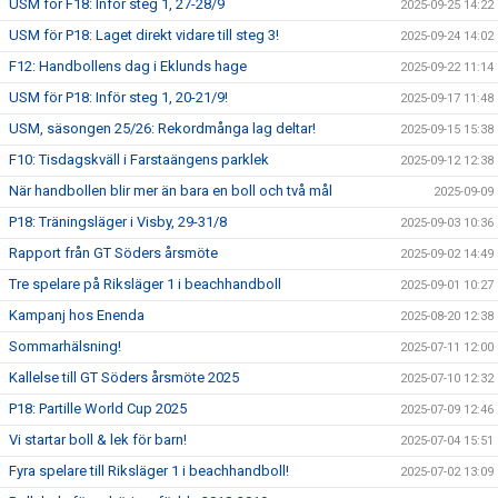
USM för F18: Inför steg 1, 27-28/9
2025-09-25 14:22
USM för P18: Laget direkt vidare till steg 3!
2025-09-24 14:02
F12: Handbollens dag i Eklunds hage
2025-09-22 11:14
USM för P18: Inför steg 1, 20-21/9!
2025-09-17 11:48
USM, säsongen 25/26: Rekordmånga lag deltar!
2025-09-15 15:38
F10: Tisdagskväll i Farstaängens parklek
2025-09-12 12:38
När handbollen blir mer än bara en boll och två mål
2025-09-09
P18: Träningsläger i Visby, 29-31/8
2025-09-03 10:36
Rapport från GT Söders årsmöte
2025-09-02 14:49
Tre spelare på Riksläger 1 i beachhandboll
2025-09-01 10:27
Kampanj hos Enenda
2025-08-20 12:38
Sommarhälsning!
2025-07-11 12:00
Kallelse till GT Söders årsmöte 2025
2025-07-10 12:32
P18: Partille World Cup 2025
2025-07-09 12:46
Vi startar boll & lek för barn!
2025-07-04 15:51
Fyra spelare till Riksläger 1 i beachhandboll!
2025-07-02 13:09