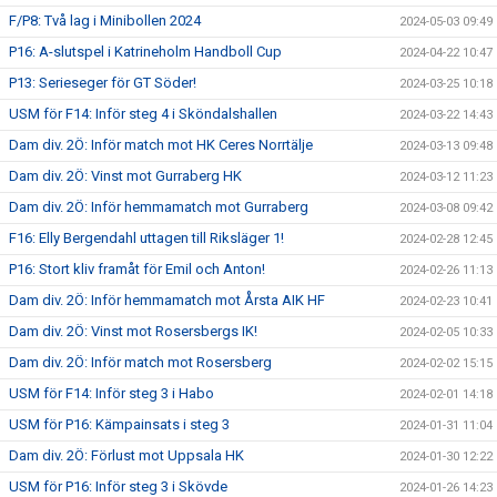
F/P8: Två lag i Minibollen 2024
2024-05-03 09:49
P16: A-slutspel i Katrineholm Handboll Cup
2024-04-22 10:47
P13: Serieseger för GT Söder!
2024-03-25 10:18
USM för F14: Inför steg 4 i Sköndalshallen
2024-03-22 14:43
Dam div. 2Ö: Inför match mot HK Ceres Norrtälje
2024-03-13 09:48
Dam div. 2Ö: Vinst mot Gurraberg HK
2024-03-12 11:23
Dam div. 2Ö: Inför hemmamatch mot Gurraberg
2024-03-08 09:42
F16: Elly Bergendahl uttagen till Riksläger 1!
2024-02-28 12:45
P16: Stort kliv framåt för Emil och Anton!
2024-02-26 11:13
Dam div. 2Ö: Inför hemmamatch mot Årsta AIK HF
2024-02-23 10:41
Dam div. 2Ö: Vinst mot Rosersbergs IK!
2024-02-05 10:33
Dam div. 2Ö: Inför match mot Rosersberg
2024-02-02 15:15
USM för F14: Inför steg 3 i Habo
2024-02-01 14:18
USM för P16: Kämpainsats i steg 3
2024-01-31 11:04
Dam div. 2Ö: Förlust mot Uppsala HK
2024-01-30 12:22
USM för P16: Inför steg 3 i Skövde
2024-01-26 14:23