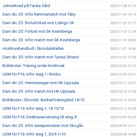
Julmarknad på Farsta Gård
2023-11-28 15:19
Dam div. 2Ö: Inför hemmamatch mot Täby
2023-11-24 14:13
Dam div. 2Ö: Bortaförlust mot Lidingö SK
2023-11-21 12:17
Dam div. 2Ö: Förlust mot SK Kvarnberga
2023-11-13 12:18
Dam div. 2Ö: Inför match mot SK Kvarnberga
2023-11-10 18:00
Höstlovshandboll i Sköndalshallen
2023-11-07 14:46
Dam div. 2Ö: Inför match mot Tyresö Strand
2023-10-27 13:53
Bollskolan: Träning under höstlovet
2023-10-25 15:22
USM för P16: Inför steg 1 i Rimbo
2023-10-20 10:21
Dam div. 2Ö: Hemmaseger mot HK Uppsala
2023-10-17 14:27
Dam div. 2Ö: Inför match mot HK Uppsala
2023-10-13 12:30
Bollskolan i Sköndal: Ändrad träningstid 14/10
2023-10-13 10:05
USM för F14: Inför steg 1, 14-15/10
2023-10-12 14:20
USM för F16: Direktavancemang till steg 3!
2023-10-09 10:22
Dam div. 2Ö: Inför seriepremiären mot Skogås
2023-09-29 14:11
USM för F16: Inför steg 1, 30/9-1/10
2023-09-28 14:40