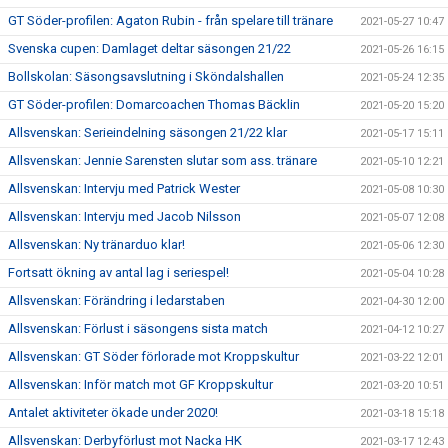
GT Söder-profilen: Agaton Rubin - från spelare till tränare
2021-05-27 10:47
Svenska cupen: Damlaget deltar säsongen 21/22
2021-05-26 16:15
Bollskolan: Säsongsavslutning i Sköndalshallen
2021-05-24 12:35
GT Söder-profilen: Domarcoachen Thomas Bäcklin
2021-05-20 15:20
Allsvenskan: Serieindelning säsongen 21/22 klar
2021-05-17 15:11
Allsvenskan: Jennie Sarensten slutar som ass. tränare
2021-05-10 12:21
Allsvenskan: Intervju med Patrick Wester
2021-05-08 10:30
Allsvenskan: Intervju med Jacob Nilsson
2021-05-07 12:08
Allsvenskan: Ny tränarduo klar!
2021-05-06 12:30
Fortsatt ökning av antal lag i seriespel!
2021-05-04 10:28
Allsvenskan: Förändring i ledarstaben
2021-04-30 12:00
Allsvenskan: Förlust i säsongens sista match
2021-04-12 10:27
Allsvenskan: GT Söder förlorade mot Kroppskultur
2021-03-22 12:01
Allsvenskan: Inför match mot GF Kroppskultur
2021-03-20 10:51
Antalet aktiviteter ökade under 2020!
2021-03-18 15:18
Allsvenskan: Derbyförlust mot Nacka HK
2021-03-17 12:43