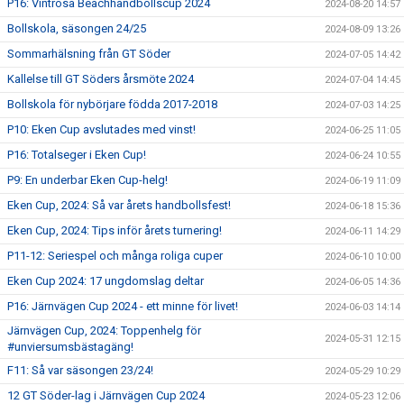
P16: Vintrosa Beachhandbollscup 2024
2024-08-20 14:57
Bollskola, säsongen 24/25
2024-08-09 13:26
Sommarhälsning från GT Söder
2024-07-05 14:42
Kallelse till GT Söders årsmöte 2024
2024-07-04 14:45
Bollskola för nybörjare födda 2017-2018
2024-07-03 14:25
P10: Eken Cup avslutades med vinst!
2024-06-25 11:05
P16: Totalseger i Eken Cup!
2024-06-24 10:55
P9: En underbar Eken Cup-helg!
2024-06-19 11:09
Eken Cup, 2024: Så var årets handbollsfest!
2024-06-18 15:36
Eken Cup, 2024: Tips inför årets turnering!
2024-06-11 14:29
P11-12: Seriespel och många roliga cuper
2024-06-10 10:00
Eken Cup 2024: 17 ungdomslag deltar
2024-06-05 14:36
P16: Järnvägen Cup 2024 - ett minne för livet!
2024-06-03 14:14
Järnvägen Cup, 2024: Toppenhelg för
2024-05-31 12:15
#unviersumsbästagäng!
F11: Så var säsongen 23/24!
2024-05-29 10:29
12 GT Söder-lag i Järnvägen Cup 2024
2024-05-23 12:06