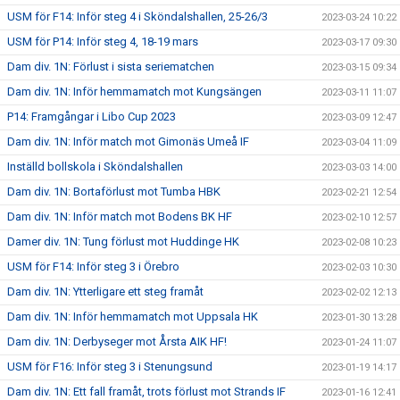
USM för F14: Inför steg 4 i Sköndalshallen, 25-26/3
2023-03-24 10:22
USM för P14: Inför steg 4, 18-19 mars
2023-03-17 09:30
Dam div. 1N: Förlust i sista seriematchen
2023-03-15 09:34
Dam div. 1N: Inför hemmamatch mot Kungsängen
2023-03-11 11:07
P14: Framgångar i Libo Cup 2023
2023-03-09 12:47
Dam div. 1N: Inför match mot Gimonäs Umeå IF
2023-03-04 11:09
Inställd bollskola i Sköndalshallen
2023-03-03 14:00
Dam div. 1N: Bortaförlust mot Tumba HBK
2023-02-21 12:54
Dam div. 1N: Inför match mot Bodens BK HF
2023-02-10 12:57
Damer div. 1N: Tung förlust mot Huddinge HK
2023-02-08 10:23
USM för F14: Inför steg 3 i Örebro
2023-02-03 10:30
Dam div. 1N: Ytterligare ett steg framåt
2023-02-02 12:13
Dam div. 1N: Inför hemmamatch mot Uppsala HK
2023-01-30 13:28
Dam div. 1N: Derbyseger mot Årsta AIK HF!
2023-01-24 11:07
USM för F16: Inför steg 3 i Stenungsund
2023-01-19 14:17
Dam div. 1N: Ett fall framåt, trots förlust mot Strands IF
2023-01-16 12:41