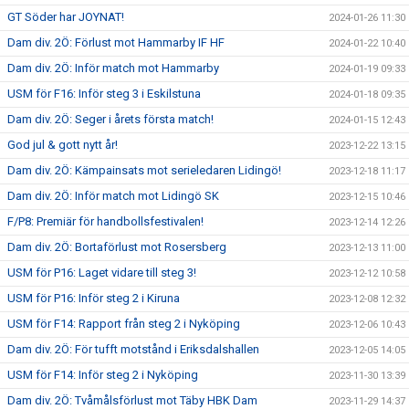
GT Söder har JOYNAT!
2024-01-26 11:30
Dam div. 2Ö: Förlust mot Hammarby IF HF
2024-01-22 10:40
Dam div. 2Ö: Inför match mot Hammarby
2024-01-19 09:33
USM för F16: Inför steg 3 i Eskilstuna
2024-01-18 09:35
Dam div. 2Ö: Seger i årets första match!
2024-01-15 12:43
God jul & gott nytt år!
2023-12-22 13:15
Dam div. 2Ö: Kämpainsats mot serieledaren Lidingö!
2023-12-18 11:17
Dam div. 2Ö: Inför match mot Lidingö SK
2023-12-15 10:46
F/P8: Premiär för handbollsfestivalen!
2023-12-14 12:26
Dam div. 2Ö: Bortaförlust mot Rosersberg
2023-12-13 11:00
USM för P16: Laget vidare till steg 3!
2023-12-12 10:58
USM för P16: Inför steg 2 i Kiruna
2023-12-08 12:32
USM för F14: Rapport från steg 2 i Nyköping
2023-12-06 10:43
Dam div. 2Ö: För tufft motstånd i Eriksdalshallen
2023-12-05 14:05
USM för F14: Inför steg 2 i Nyköping
2023-11-30 13:39
Dam div. 2Ö: Tvåmålsförlust mot Täby HBK Dam
2023-11-29 14:37