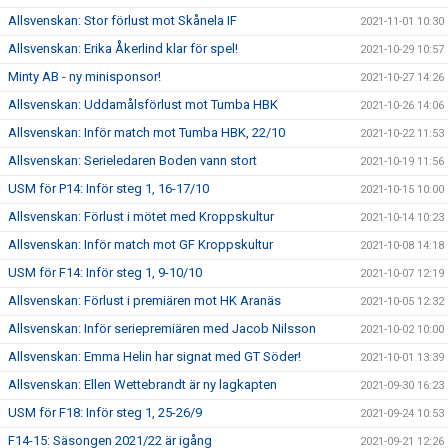
Allsvenskan: Stor förlust mot Skånela IF
2021-11-01 10:30
Allsvenskan: Erika Åkerlind klar för spel!
2021-10-29 10:57
Minty AB - ny minisponsor!
2021-10-27 14:26
Allsvenskan: Uddamålsförlust mot Tumba HBK
2021-10-26 14:06
Allsvenskan: Inför match mot Tumba HBK, 22/10
2021-10-22 11:53
Allsvenskan: Serieledaren Boden vann stort
2021-10-19 11:56
USM för P14: Inför steg 1, 16-17/10
2021-10-15 10:00
Allsvenskan: Förlust i mötet med Kroppskultur
2021-10-14 10:23
Allsvenskan: Inför match mot GF Kroppskultur
2021-10-08 14:18
USM för F14: Inför steg 1, 9-10/10
2021-10-07 12:19
Allsvenskan: Förlust i premiären mot HK Aranäs
2021-10-05 12:32
Allsvenskan: Inför seriepremiären med Jacob Nilsson
2021-10-02 10:00
Allsvenskan: Emma Helin har signat med GT Söder!
2021-10-01 13:39
Allsvenskan: Ellen Wettebrandt är ny lagkapten
2021-09-30 16:23
USM för F18: Inför steg 1, 25-26/9
2021-09-24 10:53
F14-15: Säsongen 2021/22 är igång
2021-09-21 12:26