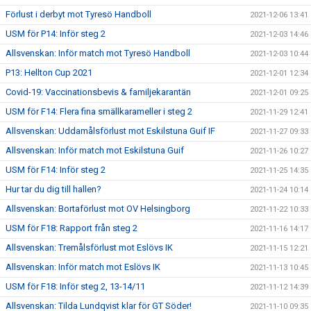
Förlust i derbyt mot Tyresö Handboll
2021-12-06 13:41
USM för P14: Inför steg 2
2021-12-03 14:46
Allsvenskan: Inför match mot Tyresö Handboll
2021-12-03 10:44
P13: Hellton Cup 2021
2021-12-01 12:34
Covid-19: Vaccinationsbevis & familjekarantän
2021-12-01 09:25
USM för F14: Flera fina smällkarameller i steg 2
2021-11-29 12:41
Allsvenskan: Uddamålsförlust mot Eskilstuna Guif IF
2021-11-27 09:33
Allsvenskan: Inför match mot Eskilstuna Guif
2021-11-26 10:27
USM för F14: Inför steg 2
2021-11-25 14:35
Hur tar du dig till hallen?
2021-11-24 10:14
Allsvenskan: Bortaförlust mot OV Helsingborg
2021-11-22 10:33
USM för F18: Rapport från steg 2
2021-11-16 14:17
Allsvenskan: Tremålsförlust mot Eslövs IK
2021-11-15 12:21
Allsvenskan: Inför match mot Eslövs IK
2021-11-13 10:45
USM för F18: Inför steg 2, 13-14/11
2021-11-12 14:39
Allsvenskan: Tilda Lundqvist klar för GT Söder!
2021-11-10 09:35