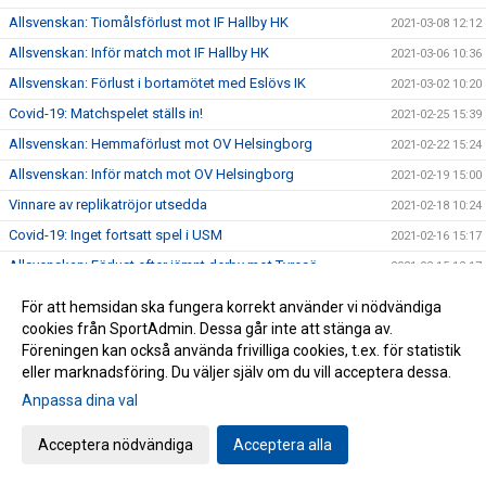
Allsvenskan: Tiomålsförlust mot IF Hallby HK
2021-03-08 12:12
Allsvenskan: Inför match mot IF Hallby HK
2021-03-06 10:36
Allsvenskan: Förlust i bortamötet med Eslövs IK
2021-03-02 10:20
Covid-19: Matchspelet ställs in!
2021-02-25 15:39
Allsvenskan: Hemmaförlust mot OV Helsingborg
2021-02-22 15:24
Allsvenskan: Inför match mot OV Helsingborg
2021-02-19 15:00
Vinnare av replikatröjor utsedda
2021-02-18 10:24
Covid-19: Inget fortsatt spel i USM
2021-02-16 15:17
Allsvenskan: Förlust efter jämnt derby mot Tyresö
2021-02-15 12:17
Allsvenskan: Inför match mot Tyresö Handboll
2021-02-13 10:25
För att hemsidan ska fungera korrekt använder vi nödvändiga
Rapport från semmelbageriet
2021-02-11 15:23
cookies från SportAdmin. Dessa går inte att stänga av.
Föreningen kan också använda frivilliga cookies, t.ex. för statistik
Covid-19: Enstaka matcher för U8-U15
2021-02-10 12:09
eller marknadsföring. Du väljer själv om du vill acceptera dessa.
Allsvenskan: GT Söder förlorade mot Eskilstuna Guif
2021-02-08 10:37
Anpassa dina val
Allsvenskan: Inför match mot Eskilstuna Guif
2021-02-06 10:50
Acceptera nödvändiga
Acceptera alla
Köp fiktiva semlor och stöd GT Söder!
2021-02-03 12:23
Allsvenskan: Förlust mot serieledaren Kärra HF
2021-02-02 12:08