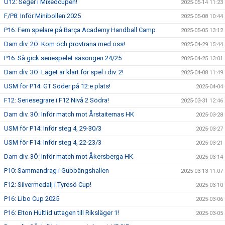
U12: Seger i Mixedcupen!
2025-05-14 11:23
F/P8: Inför Minibollen 2025
2025-05-08 10:44
P16: Fem spelare på Barça Academy Handball Camp
2025-05-05 13:12
Dam div. 2Ö: Kom och provträna med oss!
2025-04-29 15:44
P16: Så gick seriespelet säsongen 24/25
2025-04-25 13:01
Dam div. 3Ö: Laget är klart för spel i div. 2!
2025-04-08 11:49
USM för P14: GT Söder på 12:e plats!
2025-04-04
F12: Seriesegrare i F12 Nivå 2 Södra!
2025-03-31 12:46
Dam div. 3Ö: Inför match mot Årstaiternas HK
2025-03-28
USM för P14: Inför steg 4, 29-30/3
2025-03-27
USM för F14: Inför steg 4, 22-23/3
2025-03-21
Dam div. 3Ö: Inför match mot Åkersberga HK
2025-03-14
P10: Sammandrag i Gubbängshallen
2025-03-13 11:07
F12: Silvermedalj i Tyresö Cup!
2025-03-10
P16: Libo Cup 2025
2025-03-06
P16: Elton Hultlid uttagen till Riksläger 1!
2025-03-05