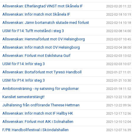
Allsvenskan: Efterlängtad VINST mot Skånela IF
2022-02-20 11:22
Allsvenskan: Inför match mot Skånela IF
2022-02-18 10:19
Allsvenskan: Jämn bortamatch slutade med förlust
2022-02-14 10:18
USM för F14: Tufft motstånd i steg 3
2022-02-08 14:00
Allsvenskan: Hemmaförlust mot OV Helsingborg
2022-02-07 10:45
Allsvenskan: Inför match mot OV Helsingborg
2022-02-04 08:00
Allsvenskan: Förlust mot Eskilstuna Guif
2022-02-03 13:02
USM för F14: Inför steg 3
2022-02-03 10:07
Allsvenskan: Bortaförlust mot Tyresö Handboll
2022-01-27 11:01
USM för P14: Inför steg 3
2022-01-21 10:30
Ambitionsträning - ny satsning för ungdomar
2022-01-18 11:52
Kansliet semesterstängt!
2021-12-22 13:28
Julhälsning från ordförande Therese Hettman
2021-12-22 09:56
Allsvenskan: Inför match mot IF Hallby HK
2021-12-17 12:56
Allsvenskan: Förlust mot AIK i Solnahallen
2021-12-10 12:04
F/P8: Handbollfestival i Sköndalshallen
2021-12-07 16:39