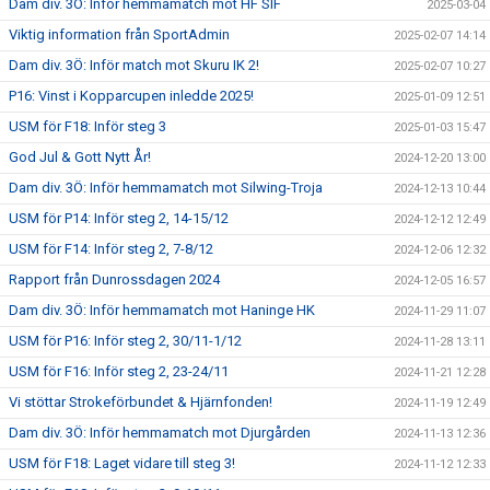
Dam div. 3Ö: Inför hemmamatch mot HF SIF
2025-03-04
Viktig information från SportAdmin
2025-02-07 14:14
Dam div. 3Ö: Inför match mot Skuru IK 2!
2025-02-07 10:27
P16: Vinst i Kopparcupen inledde 2025!
2025-01-09 12:51
USM för F18: Inför steg 3
2025-01-03 15:47
God Jul & Gott Nytt År!
2024-12-20 13:00
Dam div. 3Ö: Inför hemmamatch mot Silwing-Troja
2024-12-13 10:44
USM för P14: Inför steg 2, 14-15/12
2024-12-12 12:49
USM för F14: Inför steg 2, 7-8/12
2024-12-06 12:32
Rapport från Dunrossdagen 2024
2024-12-05 16:57
Dam div. 3Ö: Inför hemmamatch mot Haninge HK
2024-11-29 11:07
USM för P16: Inför steg 2, 30/11-1/12
2024-11-28 13:11
USM för F16: Inför steg 2, 23-24/11
2024-11-21 12:28
Vi stöttar Strokeförbundet & Hjärnfonden!
2024-11-19 12:49
Dam div. 3Ö: Inför hemmamatch mot Djurgården
2024-11-13 12:36
USM för F18: Laget vidare till steg 3!
2024-11-12 12:33