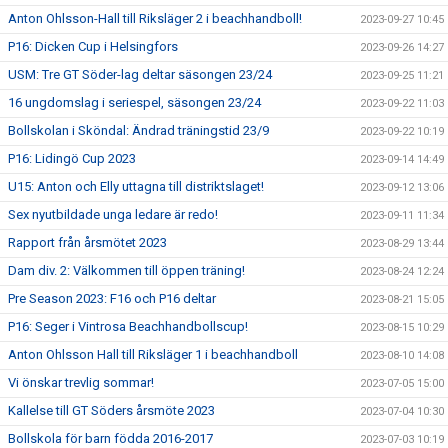
Anton Ohlsson-Hall till Riksläger 2 i beachhandboll!
2023-09-27 10:45
P16: Dicken Cup i Helsingfors
2023-09-26 14:27
USM: Tre GT Söder-lag deltar säsongen 23/24
2023-09-25 11:21
16 ungdomslag i seriespel, säsongen 23/24
2023-09-22 11:03
Bollskolan i Sköndal: Ändrad träningstid 23/9
2023-09-22 10:19
P16: Lidingö Cup 2023
2023-09-14 14:49
U15: Anton och Elly uttagna till distriktslaget!
2023-09-12 13:06
Sex nyutbildade unga ledare är redo!
2023-09-11 11:34
Rapport från årsmötet 2023
2023-08-29 13:44
Dam div. 2: Välkommen till öppen träning!
2023-08-24 12:24
Pre Season 2023: F16 och P16 deltar
2023-08-21 15:05
P16: Seger i Vintrosa Beachhandbollscup!
2023-08-15 10:29
Anton Ohlsson Hall till Riksläger 1 i beachhandboll
2023-08-10 14:08
Vi önskar trevlig sommar!
2023-07-05 15:00
Kallelse till GT Söders årsmöte 2023
2023-07-04 10:30
Bollskola för barn födda 2016-2017
2023-07-03 10:19