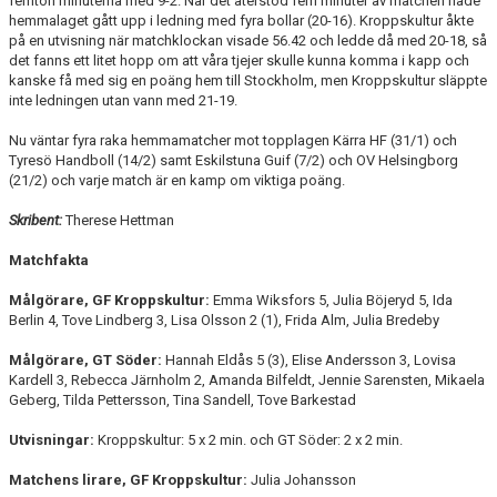
femton minuterna med 9-2. När det återstod fem minuter av matchen hade
hemmalaget gått upp i ledning med fyra bollar (20-16). Kroppskultur åkte
på en utvisning när matchklockan visade 56.42 och ledde då med 20-18, så
det fanns ett litet hopp om att våra tjejer skulle kunna komma i kapp och
kanske få med sig en poäng hem till Stockholm, men Kroppskultur släppte
inte ledningen utan vann med 21-19.
Nu väntar fyra raka hemmamatcher mot topplagen Kärra HF (31/1) och
Tyresö Handboll (14/2) samt Eskilstuna Guif (7/2) och OV Helsingborg
(21/2) och varje match är en kamp om viktiga poäng.
Skribent:
Therese Hettman
Matchfakta
Målgörare, GF Kroppskultur:
Emma Wiksfors 5, Julia Böjeryd 5, Ida
Berlin 4, Tove Lindberg 3, Lisa Olsson 2 (1), Frida Alm, Julia Bredeby
Målgörare, GT Söder:
Hannah Eldås 5 (3), Elise Andersson 3, Lovisa
Kardell 3, Rebecca Järnholm 2, Amanda Bilfeldt, Jennie Sarensten, Mikaela
Geberg, Tilda Pettersson, Tina Sandell, Tove Barkestad
Utvisningar:
Kroppskultur: 5 x 2 min. och GT Söder: 2 x 2 min.
Matchens lirare, GF Kroppskultur:
Julia Johansson