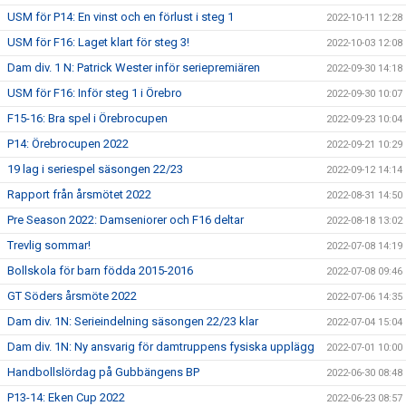
USM för P14: En vinst och en förlust i steg 1
2022-10-11 12:28
USM för F16: Laget klart för steg 3!
2022-10-03 12:08
Dam div. 1 N: Patrick Wester inför seriepremiären
2022-09-30 14:18
USM för F16: Inför steg 1 i Örebro
2022-09-30 10:07
F15-16: Bra spel i Örebrocupen
2022-09-23 10:04
P14: Örebrocupen 2022
2022-09-21 10:29
19 lag i seriespel säsongen 22/23
2022-09-12 14:14
Rapport från årsmötet 2022
2022-08-31 14:50
Pre Season 2022: Damseniorer och F16 deltar
2022-08-18 13:02
Trevlig sommar!
2022-07-08 14:19
Bollskola för barn födda 2015-2016
2022-07-08 09:46
GT Söders årsmöte 2022
2022-07-06 14:35
Dam div. 1N: Serieindelning säsongen 22/23 klar
2022-07-04 15:04
Dam div. 1N: Ny ansvarig för damtruppens fysiska upplägg
2022-07-01 10:00
Handbollslördag på Gubbängens BP
2022-06-30 08:48
P13-14: Eken Cup 2022
2022-06-23 08:57