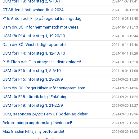
USM för F18: Inför steg 2, 9-10/11
2024-11-07 11:41
GT Söders höstlovshandboll 2024
2024-11-04 11:20
P16: Anton och Filip på regional träningsdag
2024-10-25 14:45
Dam div. 3Ö: Inför hemmamatch mot Ceres
2024-10-18 15:13
USM för P14: Inför steg 1, 19-20/10
2024-10-18 10:44
Dam div. 3Ö: Vinst i tidigt toppmöte!
2024-10-14 14:46
USM för F14: Inför steg 1, 12-13/10
2024-10-11 11:28
P15: Elton och Filip uttagna till distriktslaget!
2024-10-10 13:10
USM för P16: Inför steg 1, 5-6/10
2024-10-04 14:00
USM för F16: Inför steg 1, 28-29/9
2024-09-26 11:25
Dam div. 3Ö: Roger Nilsen inför seriepremiären
2024-09-25 14:36
USM för F18: Lärorik helg i Enköping
2024-09-24 14:24
USM för F18: Inför steg 1, 21-22/9
2024-09-20 12:27
USM, säsongen 24/25: Fem GT Söder-lag deltar!
2024-09-18 12:36
Rekordmånga ungdomslag i seriespel!
2024-09-17 12:35
Max Gisslén Pihlaja ny ordförande!
2024-08-29 15:03