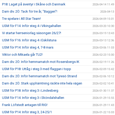
P18: Laget på äventyr i Skåne och Danmark
2026-04-14 11:49
Dam div. 2Ö: Tack för tre år, "Baggen"!
2026-04-13
Tre spelare i All Star Team!
2026-04-09 15:01
USM för F14: Inför steg 4 i Vikingahallen
2026-03-20 10:30
Vi startar herrseniorlag säsongen 26/27!
2026-03-19 13:43
USM för F16: Inför steg 4 i Eskilstuna
2026-03-13 12:36
USM för P14: Inför steg 4, 7-8 mars
2026-03-06 11:03
Viktor och Mikaela går TU2!
2026-02-23 15:00
Dam div. 2Ö: Inför hemmamatch mot Rosersbergs IK
2026-02-19 11:26
USM för P18: Uttåg i steg 3 med flaggan i topp
2026-02-09 15:42
Dam div. 2Ö: Inför hemmamatch mot Tyresö Strand
2026-02-06 10:12
Dam div. 2Ö: Stark upphämtning räckte inte hela vägen
2026-02-02 10:41
USM för P18: Inför steg 3 i Lindesberg
2026-01-30 11:37
USM för F14: Inför steg 3 i Sköndalshallen
2026-01-29 15:55
Frank Löfstedt antagen till RIG!
2026-01-29 11:43
USM för P14: Inför steg 3, 24-25/1
2026-01-22 15:03