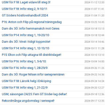
USM för F18: Laget vidare till steg 3!
2024-11-12 12:33
USM för F18: Inför steg 2, 9-10/11
2024-11-07 11:41
GT Söders höstlovshandboll 2024
2024-11-04 11:20
P16: Anton och Filip på regional träningsdag
2024-10-25 14:45
Dam div. 3Ö: Inför hemmamatch mot Ceres
2024-10-18 15:13
USM för P14: Inför steg 1, 19-20/10
2024-10-18 10:44
Dam div. 3Ö: Vinst i tidigt toppmöte!
2024-10-14 14:46
USM för F14: Inför steg 1, 12-13/10
2024-10-11 11:28
P15: Elton och Filip uttagna till distriktslaget!
2024-10-10 13:10
USM för P16: Inför steg 1, 5-6/10
2024-10-04 14:00
USM för F16: Inför steg 1, 28-29/9
2024-09-26 11:25
Dam div. 3Ö: Roger Nilsen inför seriepremiären
2024-09-25 14:36
USM för F18: Lärorik helg i Enköping
2024-09-24 14:24
USM för F18: Inför steg 1, 21-22/9
2024-09-20 12:27
USM, säsongen 24/25: Fem GT Söder-lag deltar!
2024-09-18 12:36
Rekordmånga ungdomslag i seriespel!
2024-09-17 12:35