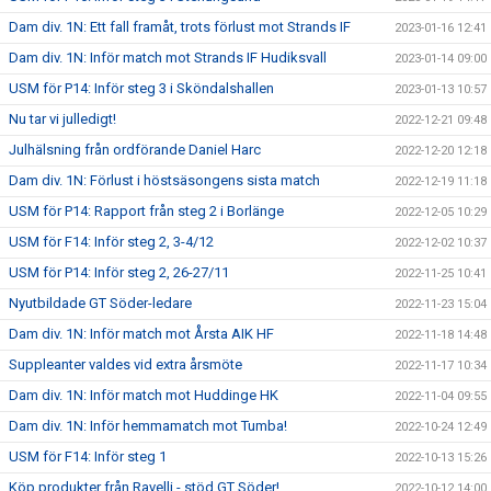
Dam div. 1N: Ett fall framåt, trots förlust mot Strands IF
2023-01-16 12:41
Dam div. 1N: Inför match mot Strands IF Hudiksvall
2023-01-14 09:00
USM för P14: Inför steg 3 i Sköndalshallen
2023-01-13 10:57
Nu tar vi julledigt!
2022-12-21 09:48
Julhälsning från ordförande Daniel Harc
2022-12-20 12:18
Dam div. 1N: Förlust i höstsäsongens sista match
2022-12-19 11:18
USM för P14: Rapport från steg 2 i Borlänge
2022-12-05 10:29
USM för F14: Inför steg 2, 3-4/12
2022-12-02 10:37
USM för P14: Inför steg 2, 26-27/11
2022-11-25 10:41
Nyutbildade GT Söder-ledare
2022-11-23 15:04
Dam div. 1N: Inför match mot Årsta AIK HF
2022-11-18 14:48
Suppleanter valdes vid extra årsmöte
2022-11-17 10:34
Dam div. 1N: Inför match mot Huddinge HK
2022-11-04 09:55
Dam div. 1N: Inför hemmamatch mot Tumba!
2022-10-24 12:49
USM för F14: Inför steg 1
2022-10-13 15:26
Köp produkter från Ravelli - stöd GT Söder!
2022-10-12 14:00