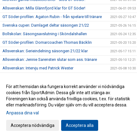
Allsvenskan: Milla Glännfjord klar för GT Söder!
2021-06-01 09:53
GT Söder-profilen: Agaton Rubin - från spelare till tränare
2021-05-27 10:47
Svenska cupen: Damlaget deltar säsongen 21/22
2021-05-26 16:15
Bollskolan: Säsongsavslutning i Sköndalshallen
2021-05-24 12:35
GT Söder-profilen: Domarcoachen Thomas Bäcklin
2021-05-20 15:20
Allsvenskan: Serieindelning säsongen 21/22 klar
2021-05-17 15:11
Allsvenskan: Jennie Sarensten slutar som ass. tränare
2021-05-10 12:21
Allsvenskan: Intervju med Patrick Wester
2021-05-08 10:30
Allsvenskan: Intervju med Jacob Nilsson
2021-05-07 12:08
Allsvenskan: Ny tränarduo klar!
2021-05-06 12:30
För att hemsidan ska fungera korrekt använder vi nödvändiga
cookies från SportAdmin. Dessa går inte att stänga av.
Fortsatt ökning av antal lag i seriespel!
2021-05-04 10:28
Föreningen kan också använda frivilliga cookies, t.ex. för statistik
Allsvenskan: Förändring i ledarstaben
2021-04-30 12:00
eller marknadsföring. Du väljer själv om du vill acceptera dessa.
Allsvenskan: Förlust i säsongens sista match
2021-04-12 10:27
Anpassa dina val
Allsvenskan: GT Söder förlorade mot Kroppskultur
2021-03-22 12:01
Acceptera nödvändiga
Acceptera alla
Allsvenskan: Inför match mot GF Kroppskultur
2021-03-20 10:51
Antalet aktiviteter ökade under 2020!
2021-03-18 15:18