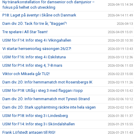
Ny tränarkonstellation för damsenior och damjunior –
2026-04-15 14:34
fokus på helhet och utveckling
P18: Laget på äventyr i Skåne och Danmark
2026-04-14 11:49
Dam div. 2Ö: Tack för tre år, "Baggen"!
2026-04-13
Tre spelare i All Star Team!
2026-04-09 15:01
USM för F14: Inför steg 4 i Vikingahallen
2026-03-20 10:30
Vi startar herrseniorlag säsongen 26/27!
2026-03-19 13:43
USM för F16: Inför steg 4 i Eskilstuna
2026-03-13 12:36
USM för P14: Inför steg 4, 7-8 mars
2026-03-06 11:03
Viktor och Mikaela går TU2!
2026-02-23 15:00
Dam div. 2Ö: Inför hemmamatch mot Rosersbergs IK
2026-02-19 11:26
USM för P18: Uttåg i steg 3 med flaggan i topp
2026-02-09 15:42
Dam div. 2Ö: Inför hemmamatch mot Tyresö Strand
2026-02-06 10:12
Dam div. 2Ö: Stark upphämtning räckte inte hela vägen
2026-02-02 10:41
USM för P18: Inför steg 3 i Lindesberg
2026-01-30 11:37
USM för F14: Inför steg 3 i Sköndalshallen
2026-01-29 15:55
Frank Löfstedt antagen till RIG!
2026-01-29 11:43