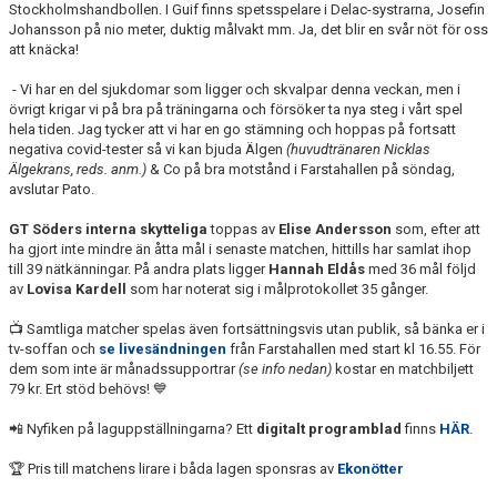
Stockholmshandbollen. I Guif finns spetsspelare i Delac-systrarna, Josefin
Johansson på nio meter, duktig målvakt mm. Ja, det blir en svår nöt för oss
att knäcka!
- Vi har en del sjukdomar som ligger och skvalpar denna veckan, men i
övrigt krigar vi på bra på träningarna och försöker ta nya steg i vårt spel
hela tiden. Jag tycker att vi har en go stämning och hoppas på fortsatt
negativa covid-tester så vi kan bjuda Älgen
(huvudtränaren Nicklas
Älgekrans, reds. anm.)
& Co på bra motstånd i Farstahallen på söndag,
avslutar Pato.
GT Söders interna skytteliga
toppas av
Elise Andersson
som, efter att
ha gjort inte mindre än åtta mål i senaste matchen, hittills har samlat ihop
till 39 nätkänningar. På andra plats ligger
Hannah Eldås
med 36 mål följd
av
Lovisa Kardell
som har noterat sig i målprotokollet 35 gånger.
📺 Samtliga matcher spelas även fortsättningsvis utan publik, så bänka er i
tv-soffan och
se livesändningen
från Farstahallen med start kl 16.55. För
dem som inte är månadssupportrar
(se info nedan)
kostar en matchbiljett
79 kr. Ert stöd behövs! 💙
📲 Nyfiken på laguppställningarna? Ett
digitalt programblad
finns
HÄR
.
🏆 Pris till matchens lirare i båda lagen sponsras av
Ekonötter