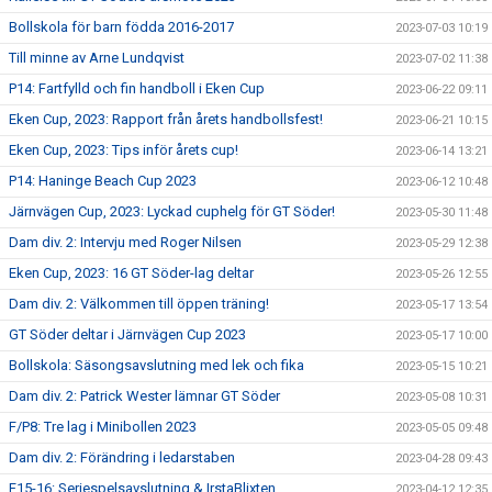
Bollskola för barn födda 2016-2017
2023-07-03 10:19
Till minne av Arne Lundqvist
2023-07-02 11:38
P14: Fartfylld och fin handboll i Eken Cup
2023-06-22 09:11
Eken Cup, 2023: Rapport från årets handbollsfest!
2023-06-21 10:15
Eken Cup, 2023: Tips inför årets cup!
2023-06-14 13:21
P14: Haninge Beach Cup 2023
2023-06-12 10:48
Järnvägen Cup, 2023: Lyckad cuphelg för GT Söder!
2023-05-30 11:48
Dam div. 2: Intervju med Roger Nilsen
2023-05-29 12:38
Eken Cup, 2023: 16 GT Söder-lag deltar
2023-05-26 12:55
Dam div. 2: Välkommen till öppen träning!
2023-05-17 13:54
GT Söder deltar i Järnvägen Cup 2023
2023-05-17 10:00
Bollskola: Säsongsavslutning med lek och fika
2023-05-15 10:21
Dam div. 2: Patrick Wester lämnar GT Söder
2023-05-08 10:31
F/P8: Tre lag i Minibollen 2023
2023-05-05 09:48
Dam div. 2: Förändring i ledarstaben
2023-04-28 09:43
F15-16: Seriespelsavslutning & IrstaBlixten
2023-04-12 12:35