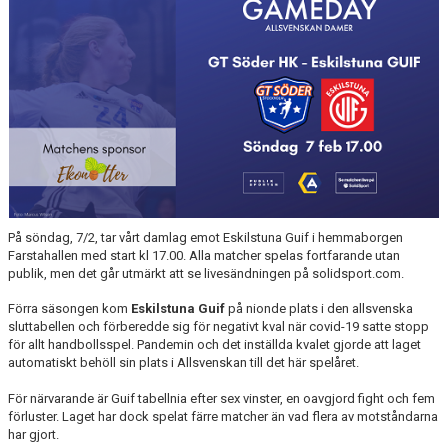
MATCHER
EKEN CUP
På söndag, 7/2, tar vårt damlag emot Eskilstuna Guif i hemmaborgen
Farstahallen med start kl 17.00. Alla matcher spelas fortfarande utan
publik, men det går utmärkt att se livesändningen på solidsport.com.
Förra säsongen kom
Eskilstuna Guif
på nionde plats i den allsvenska
sluttabellen och förberedde sig för negativt kval när covid-19 satte stopp
för allt handbollsspel. Pandemin och det inställda kvalet gjorde att laget
automatiskt behöll sin plats i Allsvenskan till det här spelåret.
För närvarande är Guif tabellnia efter sex vinster, en oavgjord fight och fem
förluster. Laget har dock spelat färre matcher än vad flera av motståndarna
har gjort.