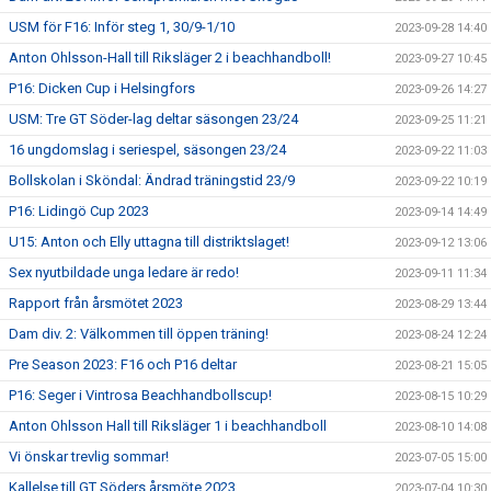
USM för F16: Inför steg 1, 30/9-1/10
2023-09-28 14:40
Anton Ohlsson-Hall till Riksläger 2 i beachhandboll!
2023-09-27 10:45
P16: Dicken Cup i Helsingfors
2023-09-26 14:27
USM: Tre GT Söder-lag deltar säsongen 23/24
2023-09-25 11:21
16 ungdomslag i seriespel, säsongen 23/24
2023-09-22 11:03
Bollskolan i Sköndal: Ändrad träningstid 23/9
2023-09-22 10:19
P16: Lidingö Cup 2023
2023-09-14 14:49
U15: Anton och Elly uttagna till distriktslaget!
2023-09-12 13:06
Sex nyutbildade unga ledare är redo!
2023-09-11 11:34
Rapport från årsmötet 2023
2023-08-29 13:44
Dam div. 2: Välkommen till öppen träning!
2023-08-24 12:24
Pre Season 2023: F16 och P16 deltar
2023-08-21 15:05
P16: Seger i Vintrosa Beachhandbollscup!
2023-08-15 10:29
Anton Ohlsson Hall till Riksläger 1 i beachhandboll
2023-08-10 14:08
Vi önskar trevlig sommar!
2023-07-05 15:00
Kallelse till GT Söders årsmöte 2023
2023-07-04 10:30