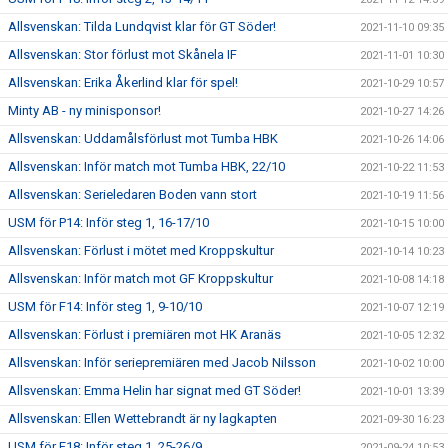
Allsvenskan: Tilda Lundqvist klar för GT Söder!
2021-11-10 09:35
Allsvenskan: Stor förlust mot Skånela IF
2021-11-01 10:30
Allsvenskan: Erika Åkerlind klar för spel!
2021-10-29 10:57
Minty AB - ny minisponsor!
2021-10-27 14:26
Allsvenskan: Uddamålsförlust mot Tumba HBK
2021-10-26 14:06
Allsvenskan: Inför match mot Tumba HBK, 22/10
2021-10-22 11:53
Allsvenskan: Serieledaren Boden vann stort
2021-10-19 11:56
USM för P14: Inför steg 1, 16-17/10
2021-10-15 10:00
Allsvenskan: Förlust i mötet med Kroppskultur
2021-10-14 10:23
Allsvenskan: Inför match mot GF Kroppskultur
2021-10-08 14:18
USM för F14: Inför steg 1, 9-10/10
2021-10-07 12:19
Allsvenskan: Förlust i premiären mot HK Aranäs
2021-10-05 12:32
Allsvenskan: Inför seriepremiären med Jacob Nilsson
2021-10-02 10:00
Allsvenskan: Emma Helin har signat med GT Söder!
2021-10-01 13:39
Allsvenskan: Ellen Wettebrandt är ny lagkapten
2021-09-30 16:23
USM för F18: Inför steg 1, 25-26/9
2021-09-24 10:53