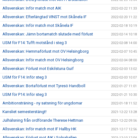
Allsvenskan: Inför match mot AIK
2022-02-22 11:33
Allsvenskan: Efterlängtad VINST mot Skånela IF
2022-02-20 11:22
Allsvenskan: Inför match mot Skånela IF
2022-02-18 10:19
Allsvenskan: Jämn bortamatch slutade med förlust
2022-02-14 10:18
USM för F14: Tufft motstånd i steg 3
2022-02-08 14:00
Allsvenskan: Hemmaförlust mot OV Helsingborg
2022-02-07 10:45
Allsvenskan: Inför match mot OV Helsingborg
2022-02-04 08:00
Allsvenskan: Förlust mot Eskilstuna Guif
2022-02-03 13:02
USM för F14: Inför steg 3
2022-02-03 10:07
Allsvenskan: Bortaförlust mot Tyresö Handboll
2022-01-27 11:01
USM för P14: Inför steg 3
2022-01-21 10:30
Ambitionsträning - ny satsning för ungdomar
2022-01-18 11:52
Kansliet semesterstängt!
2021-12-22 13:28
Julhälsning från ordförande Therese Hettman
2021-12-22 09:56
Allsvenskan: Inför match mot IF Hallby HK
2021-12-17 12:56
Allsvenskan: Förlust mot AIK i Solnahallen
2021-12-10 12:04