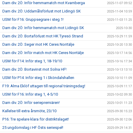
Dam div. 2Ö: Inför hemmamatch mot Kvarnberga
2025-11-07 09:52
Dam div. 2Ö: Uddamålsförlust mot Lidingö SK
2025-11-04 10:59
USM för F16: Gruppsegrare i steg 1!
2025-11-03 11:25
Dam div. 2Ö: Inför hemmamatch mot Lidingö SK
2025-10-30
Dam div. 2Ö: Bortaförlust mot HK Tyresö Strand
2025-10-29 11:59
Dam div. 2Ö: Seger mot HK Ceres Norrtälje
2025-10-20 13:30
Dam div. 2Ö: Inför match mot HK Ceres Norrtälje
2025-10-17 14:56
USM för F14: Inför steg 1, 18-19/10
2025-10-16 17:34
Dam div. 2Ö: Bortavinst mot Solna HF!
2025-10-13 13:10
USM för P14: Inför steg 1 i Sköndalshallen
2025-10-10 11:09
F19: Alma Eklöf uttagen till regional träningsdag!
2025-10-09 11:17
USM för F16: Inför steg 1, 4-5/10
2025-10-02 09:30
Dam div. 2Ö: Inför seriepremiären!
2025-10-01 11:23
Kallelse till extra årsmöte, 23/10
2025-09-30 15:23
P16: Tre spelare klara för distriktslaget!
2025-09-30 12:06
25 ungdomslag i HF Östs seriespel!
2025-09-29 14:31