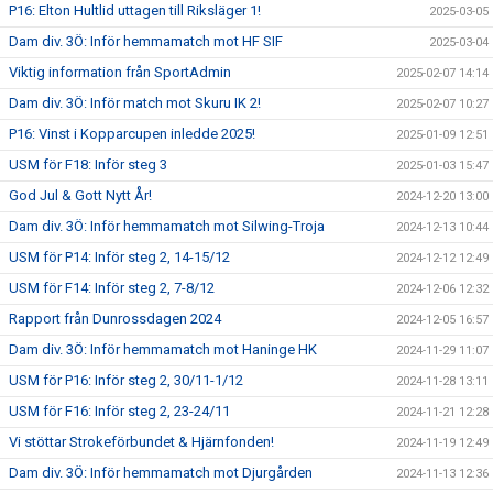
P16: Elton Hultlid uttagen till Riksläger 1!
2025-03-05
Dam div. 3Ö: Inför hemmamatch mot HF SIF
2025-03-04
Viktig information från SportAdmin
2025-02-07 14:14
Dam div. 3Ö: Inför match mot Skuru IK 2!
2025-02-07 10:27
P16: Vinst i Kopparcupen inledde 2025!
2025-01-09 12:51
USM för F18: Inför steg 3
2025-01-03 15:47
God Jul & Gott Nytt År!
2024-12-20 13:00
Dam div. 3Ö: Inför hemmamatch mot Silwing-Troja
2024-12-13 10:44
USM för P14: Inför steg 2, 14-15/12
2024-12-12 12:49
USM för F14: Inför steg 2, 7-8/12
2024-12-06 12:32
Rapport från Dunrossdagen 2024
2024-12-05 16:57
Dam div. 3Ö: Inför hemmamatch mot Haninge HK
2024-11-29 11:07
USM för P16: Inför steg 2, 30/11-1/12
2024-11-28 13:11
USM för F16: Inför steg 2, 23-24/11
2024-11-21 12:28
Vi stöttar Strokeförbundet & Hjärnfonden!
2024-11-19 12:49
Dam div. 3Ö: Inför hemmamatch mot Djurgården
2024-11-13 12:36