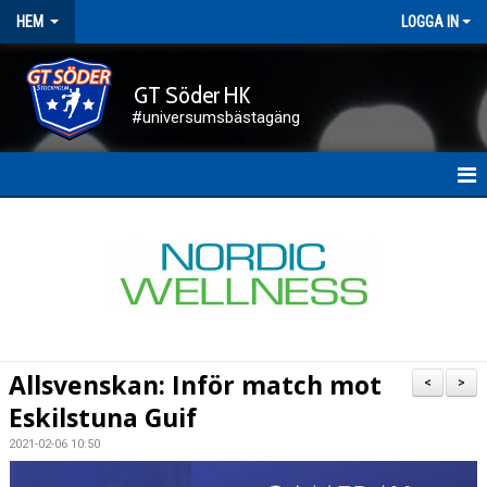
HEM
LOGGA IN
GT Söder HK
#universumsbästagäng
HEM
NYHETER
FÖRENINGEN
KALENDER
Allsvenskan: Inför match mot
<
>
KONTAKT
Eskilstuna Guif
2021-02-06 10:50
DOKUMENT