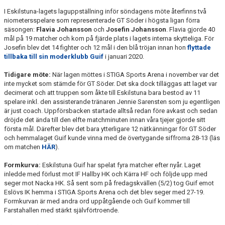
I Eskilstuna-lagets laguppställning inför söndagens möte återfinns två
niometersspelare som representerade GT Söder i högsta ligan förra
säsongen:
Flavia Johansson
och
Josefin Johansson
. Flavia gjorde 40
mål på 19 matcher och kom på fjärde plats i lagets interna skytteliga. För
Josefin blev det 14 fighter och 12 mål i den blå tröjan innan hon
flyttade
tillbaka till sin moderklubb Guif
i januari 2020.
Tidigare möte:
När lagen möttes i STIGA Sports Arena i november var det
inte mycket som stämde för GT Söder. Det ska dock tilläggas att laget var
decimerat och att truppen som åkte till Eskilstuna bara bestod av 11
spelare inkl. den assisterande tränaren Jennie Sarensten som ju egentligen
är just coach. Uppförsbacken startade alltså redan före avkast och sedan
dröjde det ända till den elfte matchminuten innan våra tjejer gjorde sitt
första mål. Därefter blev det bara ytterligare 12 nätkänningar för GT Söder
och hemmalaget Guif kunde vinna med de övertygande siffrorna 28-13 (läs
om matchen
HÄR
).
Formkurva:
Eskilstuna Guif har spelat fyra matcher efter nyår. Laget
inledde med förlust mot IF Hallby HK och Kärra HF och följde upp med
seger mot Nacka HK. Så sent som på fredagskvällen (5/2) tog Guif emot
Eslövs IK hemma i STIGA Sports Arena och det blev seger med 27-19.
Formkurvan är med andra ord uppåtgående och Guif kommer till
Farstahallen med stärkt självförtroende.