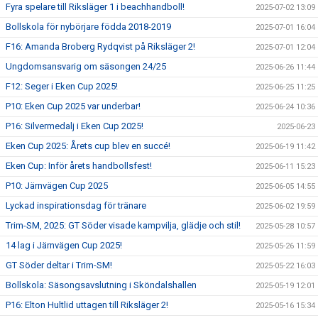
Fyra spelare till Riksläger 1 i beachhandboll!
2025-07-02 13:09
Bollskola för nybörjare födda 2018-2019
2025-07-01 16:04
F16: Amanda Broberg Rydqvist på Riksläger 2!
2025-07-01 12:04
Ungdomsansvarig om säsongen 24/25
2025-06-26 11:44
F12: Seger i Eken Cup 2025!
2025-06-25 11:25
P10: Eken Cup 2025 var underbar!
2025-06-24 10:36
P16: Silvermedalj i Eken Cup 2025!
2025-06-23
Eken Cup 2025: Årets cup blev en succé!
2025-06-19 11:42
Eken Cup: Inför årets handbollsfest!
2025-06-11 15:23
P10: Järnvägen Cup 2025
2025-06-05 14:55
Lyckad inspirationsdag för tränare
2025-06-02 19:59
Trim-SM, 2025: GT Söder visade kampvilja, glädje och stil!
2025-05-28 10:57
14 lag i Järnvägen Cup 2025!
2025-05-26 11:59
GT Söder deltar i Trim-SM!
2025-05-22 16:03
Bollskola: Säsongsavslutning i Sköndalshallen
2025-05-19 12:01
P16: Elton Hultlid uttagen till Riksläger 2!
2025-05-16 15:34