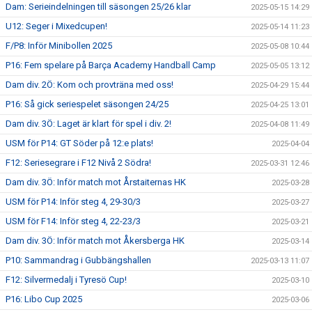
Dam: Serieindelningen till säsongen 25/26 klar
2025-05-15 14:29
U12: Seger i Mixedcupen!
2025-05-14 11:23
F/P8: Inför Minibollen 2025
2025-05-08 10:44
P16: Fem spelare på Barça Academy Handball Camp
2025-05-05 13:12
Dam div. 2Ö: Kom och provträna med oss!
2025-04-29 15:44
P16: Så gick seriespelet säsongen 24/25
2025-04-25 13:01
Dam div. 3Ö: Laget är klart för spel i div. 2!
2025-04-08 11:49
USM för P14: GT Söder på 12:e plats!
2025-04-04
F12: Seriesegrare i F12 Nivå 2 Södra!
2025-03-31 12:46
Dam div. 3Ö: Inför match mot Årstaiternas HK
2025-03-28
USM för P14: Inför steg 4, 29-30/3
2025-03-27
USM för F14: Inför steg 4, 22-23/3
2025-03-21
Dam div. 3Ö: Inför match mot Åkersberga HK
2025-03-14
P10: Sammandrag i Gubbängshallen
2025-03-13 11:07
F12: Silvermedalj i Tyresö Cup!
2025-03-10
P16: Libo Cup 2025
2025-03-06