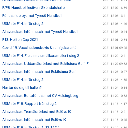
F/P8: Handbollfestival i Sköndalshallen
2021-12-07 16:39
Förlust i derbyt mot Tyresö Handboll
2021-12-06 13:41
USM för P14: Inför steg 2
2021-12-03 14:46
Allsvenskan: Inför match mot Tyresö Handboll
2021-12-03 10:44
P13: Hellton Cup 2021
2021-12-01 12:34
Covid-19: Vaccinationsbevis & familjekarantän
2021-12-01 09:25
USM för F14: Flera fina smällkarameller i steg 2
2021-11-29 12:41
Allsvenskan: Uddamålsförlust mot Eskilstuna Guif IF
2021-11-27 09:33
Allsvenskan: Inför match mot Eskilstuna Guif
2021-11-26 10:27
USM för F14: Inför steg 2
2021-11-25 14:35
Hur tar du dig till hallen?
2021-11-24 10:14
Allsvenskan: Bortaförlust mot OV Helsingborg
2021-11-22 10:33
USM för F18: Rapport från steg 2
2021-11-16 14:17
Allsvenskan: Tremålsförlust mot Eslövs IK
2021-11-15 12:21
Allsvenskan: Inför match mot Eslövs IK
2021-11-13 10:45
USM för F18: Inför steg 2, 13-14/11
2021-11-12 14:39