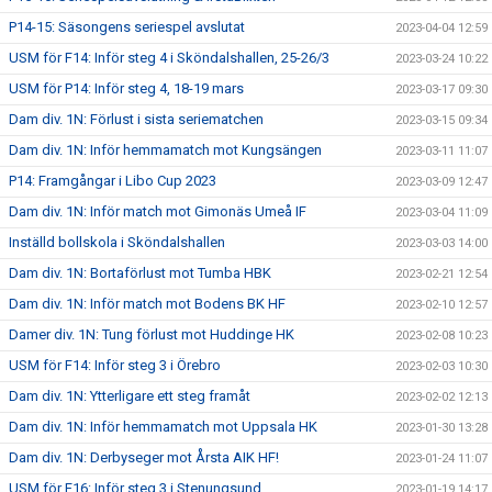
P14-15: Säsongens seriespel avslutat
2023-04-04 12:59
USM för F14: Inför steg 4 i Sköndalshallen, 25-26/3
2023-03-24 10:22
USM för P14: Inför steg 4, 18-19 mars
2023-03-17 09:30
Dam div. 1N: Förlust i sista seriematchen
2023-03-15 09:34
Dam div. 1N: Inför hemmamatch mot Kungsängen
2023-03-11 11:07
P14: Framgångar i Libo Cup 2023
2023-03-09 12:47
Dam div. 1N: Inför match mot Gimonäs Umeå IF
2023-03-04 11:09
Inställd bollskola i Sköndalshallen
2023-03-03 14:00
Dam div. 1N: Bortaförlust mot Tumba HBK
2023-02-21 12:54
Dam div. 1N: Inför match mot Bodens BK HF
2023-02-10 12:57
Damer div. 1N: Tung förlust mot Huddinge HK
2023-02-08 10:23
USM för F14: Inför steg 3 i Örebro
2023-02-03 10:30
Dam div. 1N: Ytterligare ett steg framåt
2023-02-02 12:13
Dam div. 1N: Inför hemmamatch mot Uppsala HK
2023-01-30 13:28
Dam div. 1N: Derbyseger mot Årsta AIK HF!
2023-01-24 11:07
USM för F16: Inför steg 3 i Stenungsund
2023-01-19 14:17