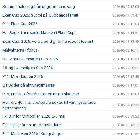
Sommarhälsning från ungdomsansvarig
2026-06-17 12:00
Eken Cup 2026: Succé på Gubbängsfältet!
2026-06-17 09:47
P11: Eken Cup 2026
2026-06-16 11:03
HJ: Seger i herrseniorklassen i Eken Cup!
2026-06-15 14:51
Eken Cup, 2026: Förbered dig för handbollsfesten!
2026-06-11 13:49
Målvakterna i fokus!
2026-06-02 16:14
DJ: Vinst i Järnvägen Cup 2026!
2026-06-01 15:39
16 lag i Järnvägen Cup 2026!
2026-05-27 08:54
P11: Mixedcupen 2026
2026-05-25 12:45
GT Söder på aktivitetsmässa!
2026-05-19 17:01
P16: Frank Löfstedt uttagen till Riksläger 2!
2026-05-18 13:09
Herr div. 4Ö: Tränare/ledare sökes till vårt nystartade
2026-05-04 12:32
herrseniorlag!
F/P8: Inför Minibollen 2026, 2-3 maj
2026-04-30 09:22
Elin Hall är årets ungdomsledare!
2026-04-29 13:17
P11: Minileken 2026 i Kungsängen
2026-04-27 11:54