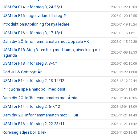
USM för P14: Inför steg 3, 24-25/1
2026-01-22 15:03
USM för F16: Laget vidare till steg 4!
2026-01-20 12:55
Introduktionsutbildning för nya ledare
2026-01-19 13:24
USM för F16: Inför steg 3, 17-18/1
2026-01-16 11:21
Dam div. 2Ö: Inför hemmamatch mot Uppsala HK
2026-01-15 09:30
USM för F18: Steg 3 - en helg med kamp, utveckling och
2026-01-08 12:33
laganda
USM för F18: Inför steg 3, 3-4/1
2026-01-02 10:00
God Jul & Gott Nytt År!
2025-12-22 11:00
USM för F14: Inför steg 2, 13-14/12
2025-12-12 09:44
P11: Börja spela handboll med oss!
2025-12-11 11:43
Dam div. 2Ö: Inför hemmamatch mot Årsta
2025-12-05 16:05
USM för P14: Inför steg 2, 6-7/12
2025-12-04 16:09
Dam div. 2Ö: Inför hemmamatch mot HF SIF
2025-11-21 14:43
USM för P16: Inför steg 2, 22-23/11
2025-11-21 11:42
Rörelseglädje i boll & lek!
2025-11-20 13:43