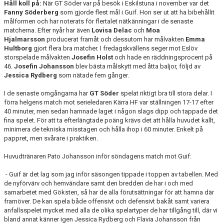
Håll koll på:
När GT Söder var på besök i Eskilstuna i november var det
Fanny Söderberg
som gjorde flest mål i Guif. Hon ser ut att ha bibehållit
målformen och har noterats för flertalet nätkänningar i de senaste
matcherna. Efter nyår har även
Lovisa Delac
och
Moa
Hjalmarsson
producerat framåt och dessutom har målvakten
Emma
Hultborg
gjort flera bra matcher. I fredagskvällens seger mot Eslöv
storspelade målvakten
Josefin Holst
och hade en räddningsprocent på
46.
Josefin Johansson
blev bästa målskytt med åtta baljor, följd av
Jessica Rydberg
som nätade fem gånger.
I de senaste omgångarna har
GT Söder
spelat riktigt bra till stora delar. I
förra helgens match mot serieledaren Kärra HF var ställningen 17-17 efter
40 minuter, men sedan hamnade laget i någon slags dipp och tappade det
fina spelet. För att ta efterlängtade poäng krävs det att hålla huvudet kallt,
minimera de tekniska misstagen och hålla ihop i 60 minuter. Enkelt på
pappret, men svårare i praktiken.
Huvudtränaren Pato Johansson inför söndagens match mot Guif:
- Guif är det lag som jag inför säsongen tippade i toppen av tabellen. Med
de nyförvärv och hemvändare samt den bredden de har i och med
samarbetet med Göksten, så har de alla förutsättningar för att hamna där
framöver. De kan spela både offensivt och defensivt bakåt samt variera
anfallsspelet mycket med alla de olika spelartyper de har tillgång till, där vi
bland annat känner igen Jessica Rydberg och Flavia Johansson från