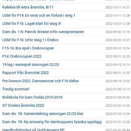
Kallelse till extra årsmöte, 8/11
2022-10-11 14:21
USM för P14: En vinst och en förlust i steg 1
2022-10-11 12:28
USM för F16: Laget klart för steg 3!
2022-10-03 12:08
Dam div. 1 N: Patrick Wester inför seriepremiären
2022-09-30 14:18
USM för F16: Inför steg 1 i Örebro
2022-09-30 10:07
F15-16: Bra spel i Örebrocupen
2022-09-23 10:04
P14: Örebrocupen 2022
2022-09-21 10:29
19 lag i seriespel säsongen 22/23
2022-09-12 14:14
Rapport från årsmötet 2022
2022-08-31 14:50
Pre Season 2022: Damseniorer och F16 deltar
2022-08-18 13:02
Trevlig sommar!
2022-07-08 14:19
Bollskola för barn födda 2015-2016
2022-07-08 09:46
GT Söders årsmöte 2022
2022-07-06 14:35
Dam div. 1N: Serieindelning säsongen 22/23 klar
2022-07-04 15:04
Dam div. 1N: Ny ansvarig för damtruppens fysiska upplägg
2022-07-01 10:00
Handbollslördag på Gubbängens BP
2022-06-30 08:48