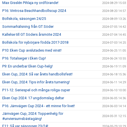
Max Gisslén Pihlaja ny ordförande!
2024-08-29 15:03
P16: Vintrosa Beachhandbollscup 2024
2024-08-20 14:57
Bollskola, säsongen 24/25
2024-08-09 13:26
Sommarhälsning från GT Söder
2024-07-05 14:42
Kallelse till GT Söders årsmöte 2024
2024-07-04 14:45
Bollskola för nybörjare födda 2017-2018
2024-07-03 14:25
P10: Eken Cup avslutades med vinst!
2024-06-25 11:05
P16: Totalseger i Eken Cup!
2024-06-24 10:55
P9: En underbar Eken Cup-helg!
2024-06-19 11:09
Eken Cup, 2024: Så var årets handbollsfest!
2024-06-18 15:36
Eken Cup, 2024: Tips inför årets turnering!
2024-06-11 14:29
P11-12: Seriespel och många roliga cuper
2024-06-10 10:00
Eken Cup 2024: 17 ungdomslag deltar
2024-06-05 14:36
P16: Järnvägen Cup 2024 - ett minne för livet!
2024-06-03 14:14
Järnvägen Cup, 2024: Toppenhelg för
2024-05-31 12:15
#unviersumsbästagäng!
F11: Så var säsongen 23/24!
2024-05-29 10:29