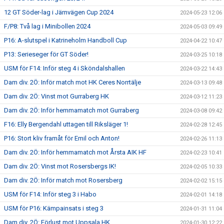
12 GT Söder-lag i Järnvägen Cup 2024
2024-05-23 12:06
F/P8: Två lag i Minibollen 2024
2024-05-03 09:49
P16: A-slutspel i Katrineholm Handboll Cup
2024-04-22 10:47
P13: Serieseger för GT Söder!
2024-03-25 10:18
USM för F14: Inför steg 4 i Sköndalshallen
2024-03-22 14:43
Dam div. 2Ö: Inför match mot HK Ceres Norrtälje
2024-03-13 09:48
Dam div. 2Ö: Vinst mot Gurraberg HK
2024-03-12 11:23
Dam div. 2Ö: Inför hemmamatch mot Gurraberg
2024-03-08 09:42
F16: Elly Bergendahl uttagen till Riksläger 1!
2024-02-28 12:45
P16: Stort kliv framåt för Emil och Anton!
2024-02-26 11:13
Dam div. 2Ö: Inför hemmamatch mot Årsta AIK HF
2024-02-23 10:41
Dam div. 2Ö: Vinst mot Rosersbergs IK!
2024-02-05 10:33
Dam div. 2Ö: Inför match mot Rosersberg
2024-02-02 15:15
USM för F14: Inför steg 3 i Habo
2024-02-01 14:18
USM för P16: Kämpainsats i steg 3
2024-01-31 11:04
Dam div. 2Ö: Förlust mot Uppsala HK
2024-01-30 12:22