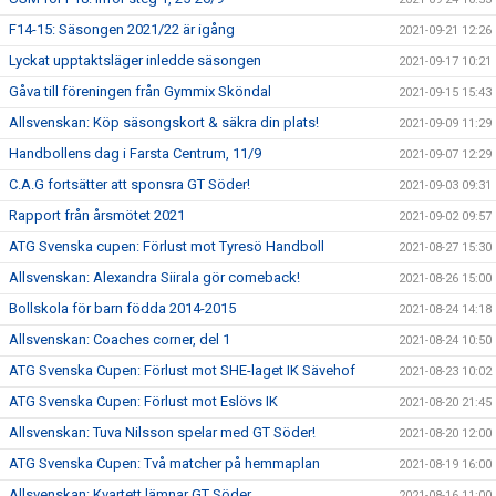
F14-15: Säsongen 2021/22 är igång
2021-09-21 12:26
Lyckat upptaktsläger inledde säsongen
2021-09-17 10:21
Gåva till föreningen från Gymmix Sköndal
2021-09-15 15:43
Allsvenskan: Köp säsongskort & säkra din plats!
2021-09-09 11:29
Handbollens dag i Farsta Centrum, 11/9
2021-09-07 12:29
C.A.G fortsätter att sponsra GT Söder!
2021-09-03 09:31
Rapport från årsmötet 2021
2021-09-02 09:57
ATG Svenska cupen: Förlust mot Tyresö Handboll
2021-08-27 15:30
Allsvenskan: Alexandra Siirala gör comeback!
2021-08-26 15:00
Bollskola för barn födda 2014-2015
2021-08-24 14:18
Allsvenskan: Coaches corner, del 1
2021-08-24 10:50
ATG Svenska Cupen: Förlust mot SHE-laget IK Sävehof
2021-08-23 10:02
ATG Svenska Cupen: Förlust mot Eslövs IK
2021-08-20 21:45
Allsvenskan: Tuva Nilsson spelar med GT Söder!
2021-08-20 12:00
ATG Svenska Cupen: Två matcher på hemmaplan
2021-08-19 16:00
Allsvenskan: Kvartett lämnar GT Söder
2021-08-16 11:00