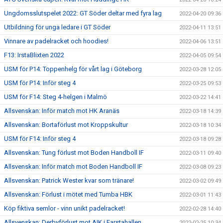
Ungdomsslutspelet 2022: GT Söder deltar med fyra lag
2022-04-20 09:36
Utbildning för unga ledare i GT Söder
2022-04-11 13:51
Vinnare av padelracket och hoodies!
2022-04-06 13:51
F13: IrstaBlixten 2022
2022-04-05 09:54
USM för P14: Toppenhelg för vårt lag i Göteborg
2022-03-28 12:05
USM för P14: Inför steg 4
2022-03-25 09:53
USM för F14: Steg 4-helgen i Malmö
2022-03-22 14:41
Allsvenskan: Inför match mot HK Aranäs
2022-03-18 14:39
Allsvenskan: Bortaförlust mot Kroppskultur
2022-03-18 10:34
USM för F14: Inför steg 4
2022-03-18 09:28
Allsvenskan: Tung förlust mot Boden Handboll IF
2022-03-11 09:40
Allsvenskan: Inför match mot Boden Handboll IF
2022-03-08 09:23
Allsvenskan: Patrick Wester kvar som tränare!
2022-03-02 09:49
Allsvenskan: Förlust i mötet med Tumba HBK
2022-03-01 11:43
Köp fiktiva semlor - vinn unikt padelracket!
2022-02-28 14:40
Allsvenskan: Derbyförlust mot AIK i Farstahallen
2022-02-25 10:34