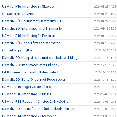
USM för P16: Inför steg 3 i Skövde
2024-01-26 14:23
GT Söder har JOYNAT!
2024-01-26 11:30
Dam div. 2Ö: Förlust mot Hammarby IF HF
2024-01-22 10:40
Dam div. 2Ö: Inför match mot Hammarby
2024-01-19 09:33
USM för F16: Inför steg 3 i Eskilstuna
2024-01-18 09:35
Dam div. 2Ö: Seger i årets första match!
2024-01-15 12:43
God jul & gott nytt år!
2023-12-22 13:15
Dam div. 2Ö: Kämpainsats mot serieledaren Lidingö!
2023-12-18 11:17
Dam div. 2Ö: Inför match mot Lidingö SK
2023-12-15 10:46
F/P8: Premiär för handbollsfestivalen!
2023-12-14 12:26
Dam div. 2Ö: Bortaförlust mot Rosersberg
2023-12-13 11:00
USM för P16: Laget vidare till steg 3!
2023-12-12 10:58
USM för P16: Inför steg 2 i Kiruna
2023-12-08 12:32
USM för F14: Rapport från steg 2 i Nyköping
2023-12-06 10:43
Dam div. 2Ö: För tufft motstånd i Eriksdalshallen
2023-12-05 14:05
USM för F14: Inför steg 2 i Nyköping
2023-11-30 13:39