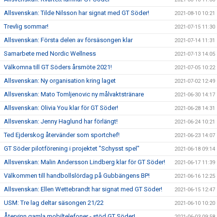
Allsvenskan: Tilde Nilsson har signat med GT Söder!
2021-08-10 10:21
Trevlig sommar!
2021-07-15 11:30
Allsvenskan: Första delen av försäsongen klar
2021-07-14 11:31
Samarbete med Nordic Wellness
2021-07-13 14:05
Välkomna till GT Söders årsmöte 2021!
2021-07-05 10:22
Allsvenskan: Ny organisation kring laget
2021-07-02 12:49
Allsvenskan: Mato Tomljenovic ny målvaktstränare
2021-06-30 14:17
Allsvenskan: Olivia You klar för GT Söder!
2021-06-28 14:31
Allsvenskan: Jenny Haglund har förlängt!
2021-06-24 10:21
Ted Ejderskog återvänder som sportchef!
2021-06-23 14:07
GT Söder pilotförening i projektet "Schysst spel"
2021-06-18 09:14
Allsvenskan: Malin Andersson Lindberg klar för GT Söder!
2021-06-17 11:39
Välkommen till handbollslördag på Gubbängens BP!
2021-06-16 12:25
Allsvenskan: Ellen Wettebrandt har signat med GT Söder!
2021-06-15 12:47
USM: Tre lag deltar säsongen 21/22
2021-06-10 10:20
Återvinn gamla mobiltelefoner - stöd GT Söder!
2021-06-03 09:58