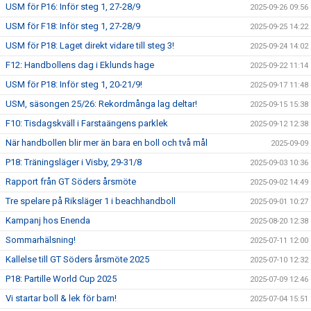
USM för P16: Inför steg 1, 27-28/9
2025-09-26 09:56
USM för F18: Inför steg 1, 27-28/9
2025-09-25 14:22
USM för P18: Laget direkt vidare till steg 3!
2025-09-24 14:02
F12: Handbollens dag i Eklunds hage
2025-09-22 11:14
USM för P18: Inför steg 1, 20-21/9!
2025-09-17 11:48
USM, säsongen 25/26: Rekordmånga lag deltar!
2025-09-15 15:38
F10: Tisdagskväll i Farstaängens parklek
2025-09-12 12:38
När handbollen blir mer än bara en boll och två mål
2025-09-09
P18: Träningsläger i Visby, 29-31/8
2025-09-03 10:36
Rapport från GT Söders årsmöte
2025-09-02 14:49
Tre spelare på Riksläger 1 i beachhandboll
2025-09-01 10:27
Kampanj hos Enenda
2025-08-20 12:38
Sommarhälsning!
2025-07-11 12:00
Kallelse till GT Söders årsmöte 2025
2025-07-10 12:32
P18: Partille World Cup 2025
2025-07-09 12:46
Vi startar boll & lek för barn!
2025-07-04 15:51