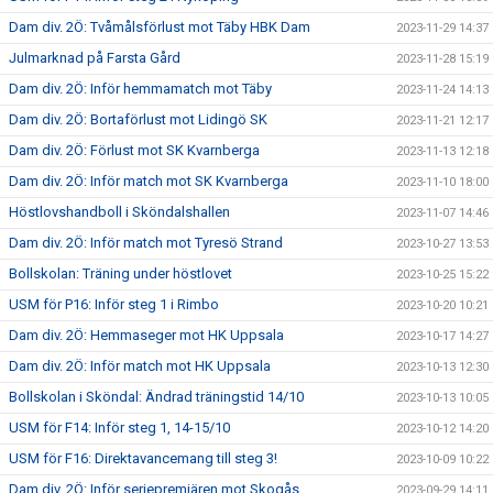
Dam div. 2Ö: Tvåmålsförlust mot Täby HBK Dam
2023-11-29 14:37
Julmarknad på Farsta Gård
2023-11-28 15:19
Dam div. 2Ö: Inför hemmamatch mot Täby
2023-11-24 14:13
Dam div. 2Ö: Bortaförlust mot Lidingö SK
2023-11-21 12:17
Dam div. 2Ö: Förlust mot SK Kvarnberga
2023-11-13 12:18
Dam div. 2Ö: Inför match mot SK Kvarnberga
2023-11-10 18:00
Höstlovshandboll i Sköndalshallen
2023-11-07 14:46
Dam div. 2Ö: Inför match mot Tyresö Strand
2023-10-27 13:53
Bollskolan: Träning under höstlovet
2023-10-25 15:22
USM för P16: Inför steg 1 i Rimbo
2023-10-20 10:21
Dam div. 2Ö: Hemmaseger mot HK Uppsala
2023-10-17 14:27
Dam div. 2Ö: Inför match mot HK Uppsala
2023-10-13 12:30
Bollskolan i Sköndal: Ändrad träningstid 14/10
2023-10-13 10:05
USM för F14: Inför steg 1, 14-15/10
2023-10-12 14:20
USM för F16: Direktavancemang till steg 3!
2023-10-09 10:22
Dam div. 2Ö: Inför seriepremiären mot Skogås
2023-09-29 14:11