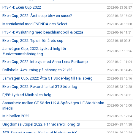
P13-14: Eken Cup 2022
2022-06-23 08:57
Eken Cup, 2022: Årets cup blev en succé!
2022-06-22 13:02
Materialavtal med ENENDA och Select
2022-06-20 16:08
P13-14: Avslutning med beachhandboll & pizza
2022-06-16 11:31
Eken Cup, 2022: Tips inför årets cup
2022-06-15 09:31
Järnvägen Cup, 2022: Lyckad helg för
2022-06-07 13:26
#universumsbästagäng
Eken Cup, 2022: Intervju med Anna-Lena Fortkamp
2022-06-01 11:04
Bollskola: Avslutning på säsongen 21/22
2022-05-30 14:45
Järnvägen Cup, 2022: Åtta GT Söder-lag till Hallsberg
2022-05-25 12:16
Eken Cup, 2022: Rekord i antal GT Söder-lag
2022-05-23 12:28
F/P8: Lyckad Minibollen-helg
2022-05-09 14:11
Samarbete mellan GT Söder HK & Spårvägen HF Stockholm
2022-05-06 13:00
inleds
Minibollen 2022
2022-05-05 17:04
Ungdomsslutspel 2022: F14 vidare till omg. 2!
2022-04-29 14:38
ATG Svenska cupen: Kval mot Huddinge HK
2022-04-26 10:24