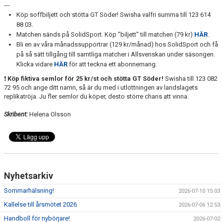
---
Köp soffbiljett och stötta GT Söder! Swisha valfri summa till 123 614
88 03.
Matchen sänds på SolidSport. Köp "biljett" till matchen (79 kr)
HÄR
.
Bli en av våra månadssupportrar (129 kr/månad) hos SolidSport och få
på så sätt tillgång till samtliga matcher i Allsvenskan under säsongen.
Klicka vidare
HÄR
för att teckna ett abonnemang.
❗
Köp fiktiva semlor för 25 kr/st och stötta GT Söder!
Swisha till 123 082
72 95 och ange ditt namn, så är du med i utlottningen av landslagets
replikatröja. Ju fler semlor du köper, desto större chans att vinna.
Skribent:
Helena Olsson
Nyhetsarkiv
Sommarhälsning!
2026-07-10 15:03
Kallelse till årsmötet 2026
2026-07-06 12:53
Handboll för nybörjare!
2026-07-02