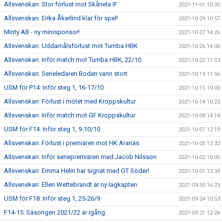
Allsvenskan: Stor förlust mot Skånela IF
2021-11-01 10:30
Allsvenskan: Erika Åkerlind klar för spel!
2021-10-29 10:57
Minty AB - ny minisponsor!
2021-10-27 14:26
Allsvenskan: Uddamålsförlust mot Tumba HBK
2021-10-26 14:06
Allsvenskan: Inför match mot Tumba HBK, 22/10
2021-10-22 11:53
Allsvenskan: Serieledaren Boden vann stort
2021-10-19 11:56
USM för P14: Inför steg 1, 16-17/10
2021-10-15 10:00
Allsvenskan: Förlust i mötet med Kroppskultur
2021-10-14 10:23
Allsvenskan: Inför match mot GF Kroppskultur
2021-10-08 14:18
USM för F14: Inför steg 1, 9-10/10
2021-10-07 12:19
Allsvenskan: Förlust i premiären mot HK Aranäs
2021-10-05 12:32
Allsvenskan: Inför seriepremiären med Jacob Nilsson
2021-10-02 10:00
Allsvenskan: Emma Helin har signat med GT Söder!
2021-10-01 13:39
Allsvenskan: Ellen Wettebrandt är ny lagkapten
2021-09-30 16:23
USM för F18: Inför steg 1, 25-26/9
2021-09-24 10:53
F14-15: Säsongen 2021/22 är igång
2021-09-21 12:26