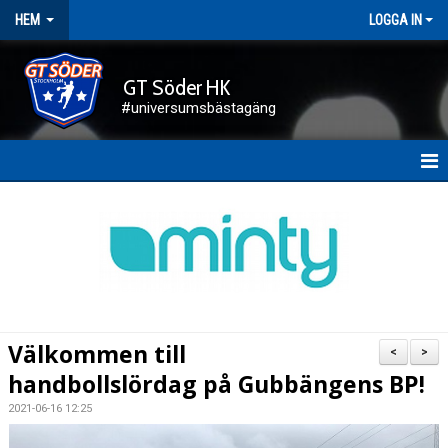
HEM
LOGGA IN
GT Söder HK
#universumsbästagäng
HEM
NYHETER
FÖRENINGEN
KALENDER
Välkommen till
<
>
KONTAKT
handbollslördag på Gubbängens BP!
2021-06-16 12:25
DOKUMENT