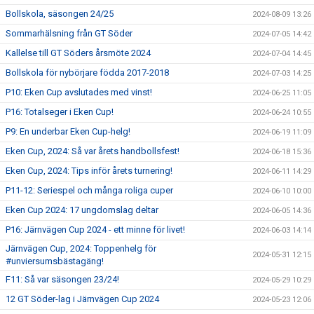
Bollskola, säsongen 24/25
2024-08-09 13:26
Sommarhälsning från GT Söder
2024-07-05 14:42
Kallelse till GT Söders årsmöte 2024
2024-07-04 14:45
Bollskola för nybörjare födda 2017-2018
2024-07-03 14:25
P10: Eken Cup avslutades med vinst!
2024-06-25 11:05
P16: Totalseger i Eken Cup!
2024-06-24 10:55
P9: En underbar Eken Cup-helg!
2024-06-19 11:09
Eken Cup, 2024: Så var årets handbollsfest!
2024-06-18 15:36
Eken Cup, 2024: Tips inför årets turnering!
2024-06-11 14:29
P11-12: Seriespel och många roliga cuper
2024-06-10 10:00
Eken Cup 2024: 17 ungdomslag deltar
2024-06-05 14:36
P16: Järnvägen Cup 2024 - ett minne för livet!
2024-06-03 14:14
Järnvägen Cup, 2024: Toppenhelg för
2024-05-31 12:15
#unviersumsbästagäng!
F11: Så var säsongen 23/24!
2024-05-29 10:29
12 GT Söder-lag i Järnvägen Cup 2024
2024-05-23 12:06