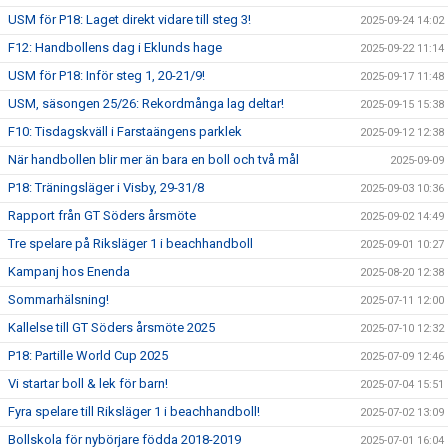
USM för P18: Laget direkt vidare till steg 3!
2025-09-24 14:02
F12: Handbollens dag i Eklunds hage
2025-09-22 11:14
USM för P18: Inför steg 1, 20-21/9!
2025-09-17 11:48
USM, säsongen 25/26: Rekordmånga lag deltar!
2025-09-15 15:38
F10: Tisdagskväll i Farstaängens parklek
2025-09-12 12:38
När handbollen blir mer än bara en boll och två mål
2025-09-09
P18: Träningsläger i Visby, 29-31/8
2025-09-03 10:36
Rapport från GT Söders årsmöte
2025-09-02 14:49
Tre spelare på Riksläger 1 i beachhandboll
2025-09-01 10:27
Kampanj hos Enenda
2025-08-20 12:38
Sommarhälsning!
2025-07-11 12:00
Kallelse till GT Söders årsmöte 2025
2025-07-10 12:32
P18: Partille World Cup 2025
2025-07-09 12:46
Vi startar boll & lek för barn!
2025-07-04 15:51
Fyra spelare till Riksläger 1 i beachhandboll!
2025-07-02 13:09
Bollskola för nybörjare födda 2018-2019
2025-07-01 16:04