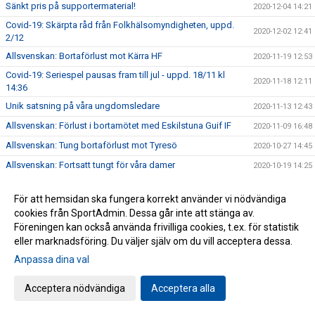
Sänkt pris på supportermaterial!
2020-12-04 14:21
Covid-19: Skärpta råd från Folkhälsomyndigheten, uppd.
2020-12-02 12:41
2/12
Allsvenskan: Bortaförlust mot Kärra HF
2020-11-19 12:53
Covid-19: Seriespel pausas fram till jul - uppd. 18/11 kl
2020-11-18 12:11
14:36
Unik satsning på våra ungdomsledare
2020-11-13 12:43
Allsvenskan: Förlust i bortamötet med Eskilstuna Guif IF
2020-11-09 16:48
Allsvenskan: Tung bortaförlust mot Tyresö
2020-10-27 14:45
Allsvenskan: Fortsatt tungt för våra damer
2020-10-19 14:25
Allsvenskan: GT Söder alltjämt poänglöst
2020-10-12 10:07
För att hemsidan ska fungera korrekt använder vi nödvändiga
Allsvenskan: Inför match mot Eslövs IK
2020-10-09 14:52
cookies från SportAdmin. Dessa går inte att stänga av.
Allsvenskan: Uddamålsförlust i bortamötet med IF Hallby
Föreningen kan också använda frivilliga cookies, t.ex. för statistik
2020-10-05 10:14
HK
eller marknadsföring. Du väljer själv om du vill acceptera dessa.
Livesändning av matcher i RegionsTolvan
2020-10-02 13:12
Anpassa dina val
USM för F14: Inför steg 1, 3-4/10
2020-10-02 12:01
Acceptera nödvändiga
Acceptera alla
Allsvenskan: Premiärförlust för GT Söder
2020-09-28 09:40
Allsvenskan: Inför premiären mot Nacka HK
2020-09-25 13:27