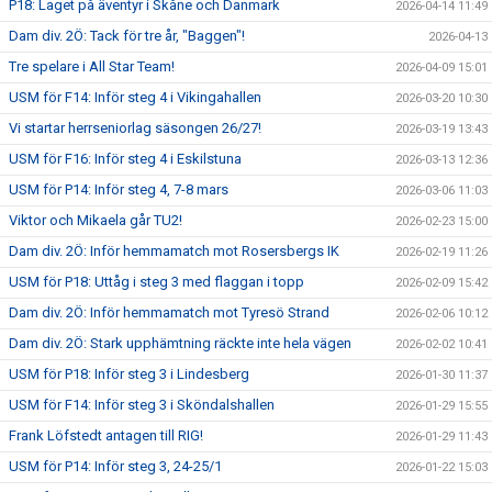
P18: Laget på äventyr i Skåne och Danmark
2026-04-14 11:49
Dam div. 2Ö: Tack för tre år, "Baggen"!
2026-04-13
Tre spelare i All Star Team!
2026-04-09 15:01
USM för F14: Inför steg 4 i Vikingahallen
2026-03-20 10:30
Vi startar herrseniorlag säsongen 26/27!
2026-03-19 13:43
USM för F16: Inför steg 4 i Eskilstuna
2026-03-13 12:36
USM för P14: Inför steg 4, 7-8 mars
2026-03-06 11:03
Viktor och Mikaela går TU2!
2026-02-23 15:00
Dam div. 2Ö: Inför hemmamatch mot Rosersbergs IK
2026-02-19 11:26
USM för P18: Uttåg i steg 3 med flaggan i topp
2026-02-09 15:42
Dam div. 2Ö: Inför hemmamatch mot Tyresö Strand
2026-02-06 10:12
Dam div. 2Ö: Stark upphämtning räckte inte hela vägen
2026-02-02 10:41
USM för P18: Inför steg 3 i Lindesberg
2026-01-30 11:37
USM för F14: Inför steg 3 i Sköndalshallen
2026-01-29 15:55
Frank Löfstedt antagen till RIG!
2026-01-29 11:43
USM för P14: Inför steg 3, 24-25/1
2026-01-22 15:03