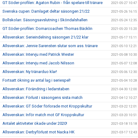
GT Söder-profilen: Agaton Rubin - från spelare till tränare
2021-05-27 10:47
Svenska cupen: Damlaget deltar säsongen 21/22
2021-05-26 16:15
Bollskolan: Säsongsavslutning i Sköndalshallen
2021-05-24 12:35
GT Söder-profilen: Domarcoachen Thomas Bäcklin
2021-05-20 15:20
Allsvenskan: Serieindelning säsongen 21/22 klar
2021-05-17 15:11
Allsvenskan: Jennie Sarensten slutar som ass. tränare
2021-05-10 12:21
Allsvenskan: Intervju med Patrick Wester
2021-05-08 10:30
Allsvenskan: Intervju med Jacob Nilsson
2021-05-07 12:08
Allsvenskan: Ny tränarduo klar!
2021-05-06 12:30
Fortsatt ökning av antal lag i seriespel!
2021-05-04 10:28
Allsvenskan: Förändring i ledarstaben
2021-04-30 12:00
Allsvenskan: Förlust i säsongens sista match
2021-04-12 10:27
Allsvenskan: GT Söder förlorade mot Kroppskultur
2021-03-22 12:01
Allsvenskan: Inför match mot GF Kroppskultur
2021-03-20 10:51
Antalet aktiviteter ökade under 2020!
2021-03-18 15:18
Allsvenskan: Derbyförlust mot Nacka HK
2021-03-17 12:43