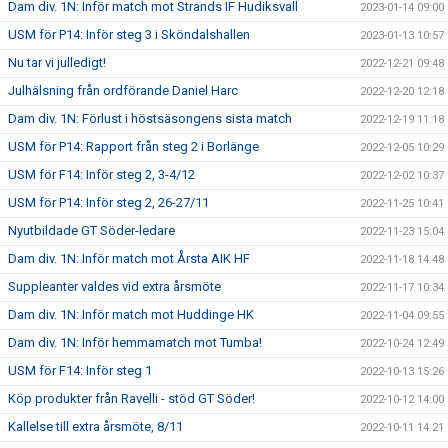
Dam div. 1N: Inför match mot Strands IF Hudiksvall
2023-01-14 09:00
USM för P14: Inför steg 3 i Sköndalshallen
2023-01-13 10:57
Nu tar vi julledigt!
2022-12-21 09:48
Julhälsning från ordförande Daniel Harc
2022-12-20 12:18
Dam div. 1N: Förlust i höstsäsongens sista match
2022-12-19 11:18
USM för P14: Rapport från steg 2 i Borlänge
2022-12-05 10:29
USM för F14: Inför steg 2, 3-4/12
2022-12-02 10:37
USM för P14: Inför steg 2, 26-27/11
2022-11-25 10:41
Nyutbildade GT Söder-ledare
2022-11-23 15:04
Dam div. 1N: Inför match mot Årsta AIK HF
2022-11-18 14:48
Suppleanter valdes vid extra årsmöte
2022-11-17 10:34
Dam div. 1N: Inför match mot Huddinge HK
2022-11-04 09:55
Dam div. 1N: Inför hemmamatch mot Tumba!
2022-10-24 12:49
USM för F14: Inför steg 1
2022-10-13 15:26
Köp produkter från Ravelli - stöd GT Söder!
2022-10-12 14:00
Kallelse till extra årsmöte, 8/11
2022-10-11 14:21