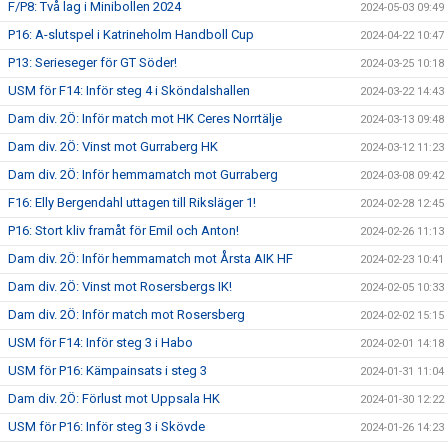
F/P8: Två lag i Minibollen 2024
2024-05-03 09:49
P16: A-slutspel i Katrineholm Handboll Cup
2024-04-22 10:47
P13: Serieseger för GT Söder!
2024-03-25 10:18
USM för F14: Inför steg 4 i Sköndalshallen
2024-03-22 14:43
Dam div. 2Ö: Inför match mot HK Ceres Norrtälje
2024-03-13 09:48
Dam div. 2Ö: Vinst mot Gurraberg HK
2024-03-12 11:23
Dam div. 2Ö: Inför hemmamatch mot Gurraberg
2024-03-08 09:42
F16: Elly Bergendahl uttagen till Riksläger 1!
2024-02-28 12:45
P16: Stort kliv framåt för Emil och Anton!
2024-02-26 11:13
Dam div. 2Ö: Inför hemmamatch mot Årsta AIK HF
2024-02-23 10:41
Dam div. 2Ö: Vinst mot Rosersbergs IK!
2024-02-05 10:33
Dam div. 2Ö: Inför match mot Rosersberg
2024-02-02 15:15
USM för F14: Inför steg 3 i Habo
2024-02-01 14:18
USM för P16: Kämpainsats i steg 3
2024-01-31 11:04
Dam div. 2Ö: Förlust mot Uppsala HK
2024-01-30 12:22
USM för P16: Inför steg 3 i Skövde
2024-01-26 14:23