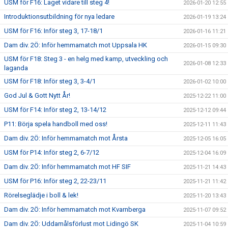
USM för F16: Laget vidare till steg 4!
2026-01-20 12:55
Introduktionsutbildning för nya ledare
2026-01-19 13:24
USM för F16: Inför steg 3, 17-18/1
2026-01-16 11:21
Dam div. 2Ö: Inför hemmamatch mot Uppsala HK
2026-01-15 09:30
USM för F18: Steg 3 - en helg med kamp, utveckling och
2026-01-08 12:33
laganda
USM för F18: Inför steg 3, 3-4/1
2026-01-02 10:00
God Jul & Gott Nytt År!
2025-12-22 11:00
USM för F14: Inför steg 2, 13-14/12
2025-12-12 09:44
P11: Börja spela handboll med oss!
2025-12-11 11:43
Dam div. 2Ö: Inför hemmamatch mot Årsta
2025-12-05 16:05
USM för P14: Inför steg 2, 6-7/12
2025-12-04 16:09
Dam div. 2Ö: Inför hemmamatch mot HF SIF
2025-11-21 14:43
USM för P16: Inför steg 2, 22-23/11
2025-11-21 11:42
Rörelseglädje i boll & lek!
2025-11-20 13:43
Dam div. 2Ö: Inför hemmamatch mot Kvarnberga
2025-11-07 09:52
Dam div. 2Ö: Uddamålsförlust mot Lidingö SK
2025-11-04 10:59