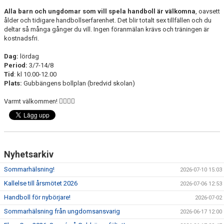
Alla barn och ungdomar som vill spela handboll är välkomna
, oavsett
ålder och tidigare handbollserfarenhet. Det blir totalt sex tillfällen och du
deltar så många gånger du vill. Ingen föranmälan krävs och träningen är
kostnadsfri.
Dag:
lördag
Period:
3/7-14/8
Tid
: kl 10.00-12.00
Plats:
Gubbängens bollplan (bredvid skolan)
Varmt välkommen! 🤾‍♂️🤾‍♀️
Nyhetsarkiv
Sommarhälsning!
2026-07-10 15:03
Kallelse till årsmötet 2026
2026-07-06 12:53
Handboll för nybörjare!
2026-07-02
Sommarhälsning från ungdomsansvarig
2026-06-17 12:00