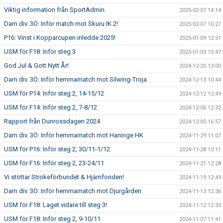
Viktig information från SportAdmin
2025-02-07 14:14
Dam div. 3Ö: Inför match mot Skuru IK 2!
2025-02-07 10:27
P16: Vinst i Kopparcupen inledde 2025!
2025-01-09 12:51
USM för F18: Inför steg 3
2025-01-03 15:47
God Jul & Gott Nytt År!
2024-12-20 13:00
Dam div. 3Ö: Inför hemmamatch mot Silwing-Troja
2024-12-13 10:44
USM för P14: Inför steg 2, 14-15/12
2024-12-12 12:49
USM för F14: Inför steg 2, 7-8/12
2024-12-06 12:32
Rapport från Dunrossdagen 2024
2024-12-05 16:57
Dam div. 3Ö: Inför hemmamatch mot Haninge HK
2024-11-29 11:07
USM för P16: Inför steg 2, 30/11-1/12
2024-11-28 13:11
USM för F16: Inför steg 2, 23-24/11
2024-11-21 12:28
Vi stöttar Strokeförbundet & Hjärnfonden!
2024-11-19 12:49
Dam div. 3Ö: Inför hemmamatch mot Djurgården
2024-11-13 12:36
USM för F18: Laget vidare till steg 3!
2024-11-12 12:33
USM för F18: Inför steg 2, 9-10/11
2024-11-07 11:41