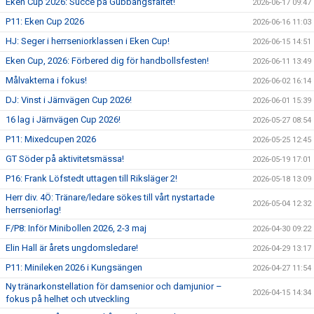
Eken Cup 2026: Succé på Gubbängsfältet!
2026-06-17 09:47
P11: Eken Cup 2026
2026-06-16 11:03
HJ: Seger i herrseniorklassen i Eken Cup!
2026-06-15 14:51
Eken Cup, 2026: Förbered dig för handbollsfesten!
2026-06-11 13:49
Målvakterna i fokus!
2026-06-02 16:14
DJ: Vinst i Järnvägen Cup 2026!
2026-06-01 15:39
16 lag i Järnvägen Cup 2026!
2026-05-27 08:54
P11: Mixedcupen 2026
2026-05-25 12:45
GT Söder på aktivitetsmässa!
2026-05-19 17:01
P16: Frank Löfstedt uttagen till Riksläger 2!
2026-05-18 13:09
Herr div. 4Ö: Tränare/ledare sökes till vårt nystartade
2026-05-04 12:32
herrseniorlag!
F/P8: Inför Minibollen 2026, 2-3 maj
2026-04-30 09:22
Elin Hall är årets ungdomsledare!
2026-04-29 13:17
P11: Minileken 2026 i Kungsängen
2026-04-27 11:54
Ny tränarkonstellation för damsenior och damjunior –
2026-04-15 14:34
fokus på helhet och utveckling