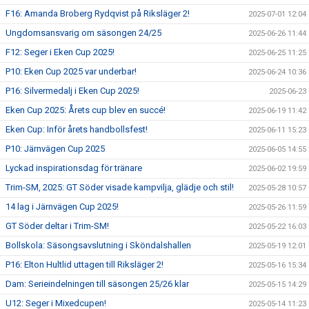
F16: Amanda Broberg Rydqvist på Riksläger 2!
2025-07-01 12:04
Ungdomsansvarig om säsongen 24/25
2025-06-26 11:44
F12: Seger i Eken Cup 2025!
2025-06-25 11:25
P10: Eken Cup 2025 var underbar!
2025-06-24 10:36
P16: Silvermedalj i Eken Cup 2025!
2025-06-23
Eken Cup 2025: Årets cup blev en succé!
2025-06-19 11:42
Eken Cup: Inför årets handbollsfest!
2025-06-11 15:23
P10: Järnvägen Cup 2025
2025-06-05 14:55
Lyckad inspirationsdag för tränare
2025-06-02 19:59
Trim-SM, 2025: GT Söder visade kampvilja, glädje och stil!
2025-05-28 10:57
14 lag i Järnvägen Cup 2025!
2025-05-26 11:59
GT Söder deltar i Trim-SM!
2025-05-22 16:03
Bollskola: Säsongsavslutning i Sköndalshallen
2025-05-19 12:01
P16: Elton Hultlid uttagen till Riksläger 2!
2025-05-16 15:34
Dam: Serieindelningen till säsongen 25/26 klar
2025-05-15 14:29
U12: Seger i Mixedcupen!
2025-05-14 11:23