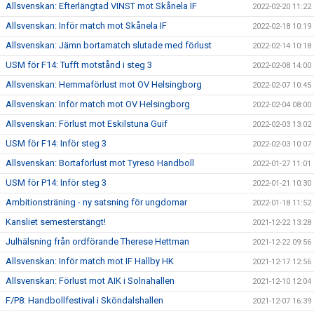
Allsvenskan: Efterlängtad VINST mot Skånela IF
2022-02-20 11:22
Allsvenskan: Inför match mot Skånela IF
2022-02-18 10:19
Allsvenskan: Jämn bortamatch slutade med förlust
2022-02-14 10:18
USM för F14: Tufft motstånd i steg 3
2022-02-08 14:00
Allsvenskan: Hemmaförlust mot OV Helsingborg
2022-02-07 10:45
Allsvenskan: Inför match mot OV Helsingborg
2022-02-04 08:00
Allsvenskan: Förlust mot Eskilstuna Guif
2022-02-03 13:02
USM för F14: Inför steg 3
2022-02-03 10:07
Allsvenskan: Bortaförlust mot Tyresö Handboll
2022-01-27 11:01
USM för P14: Inför steg 3
2022-01-21 10:30
Ambitionsträning - ny satsning för ungdomar
2022-01-18 11:52
Kansliet semesterstängt!
2021-12-22 13:28
Julhälsning från ordförande Therese Hettman
2021-12-22 09:56
Allsvenskan: Inför match mot IF Hallby HK
2021-12-17 12:56
Allsvenskan: Förlust mot AIK i Solnahallen
2021-12-10 12:04
F/P8: Handbollfestival i Sköndalshallen
2021-12-07 16:39