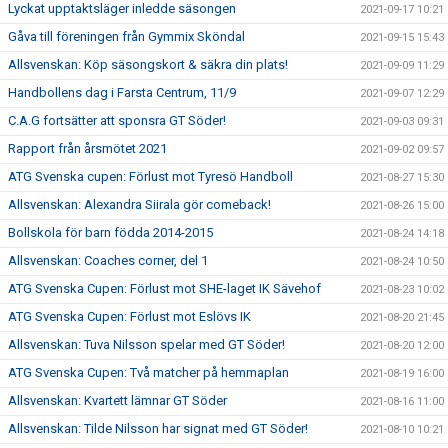
Lyckat upptaktsläger inledde säsongen
2021-09-17 10:21
Gåva till föreningen från Gymmix Sköndal
2021-09-15 15:43
Allsvenskan: Köp säsongskort & säkra din plats!
2021-09-09 11:29
Handbollens dag i Farsta Centrum, 11/9
2021-09-07 12:29
C.A.G fortsätter att sponsra GT Söder!
2021-09-03 09:31
Rapport från årsmötet 2021
2021-09-02 09:57
ATG Svenska cupen: Förlust mot Tyresö Handboll
2021-08-27 15:30
Allsvenskan: Alexandra Siirala gör comeback!
2021-08-26 15:00
Bollskola för barn födda 2014-2015
2021-08-24 14:18
Allsvenskan: Coaches corner, del 1
2021-08-24 10:50
ATG Svenska Cupen: Förlust mot SHE-laget IK Sävehof
2021-08-23 10:02
ATG Svenska Cupen: Förlust mot Eslövs IK
2021-08-20 21:45
Allsvenskan: Tuva Nilsson spelar med GT Söder!
2021-08-20 12:00
ATG Svenska Cupen: Två matcher på hemmaplan
2021-08-19 16:00
Allsvenskan: Kvartett lämnar GT Söder
2021-08-16 11:00
Allsvenskan: Tilde Nilsson har signat med GT Söder!
2021-08-10 10:21