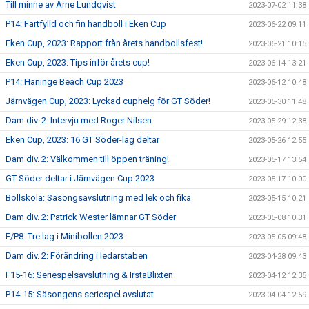
Till minne av Arne Lundqvist
2023-07-02 11:38
P14: Fartfylld och fin handboll i Eken Cup
2023-06-22 09:11
Eken Cup, 2023: Rapport från årets handbollsfest!
2023-06-21 10:15
Eken Cup, 2023: Tips inför årets cup!
2023-06-14 13:21
P14: Haninge Beach Cup 2023
2023-06-12 10:48
Järnvägen Cup, 2023: Lyckad cuphelg för GT Söder!
2023-05-30 11:48
Dam div. 2: Intervju med Roger Nilsen
2023-05-29 12:38
Eken Cup, 2023: 16 GT Söder-lag deltar
2023-05-26 12:55
Dam div. 2: Välkommen till öppen träning!
2023-05-17 13:54
GT Söder deltar i Järnvägen Cup 2023
2023-05-17 10:00
Bollskola: Säsongsavslutning med lek och fika
2023-05-15 10:21
Dam div. 2: Patrick Wester lämnar GT Söder
2023-05-08 10:31
F/P8: Tre lag i Minibollen 2023
2023-05-05 09:48
Dam div. 2: Förändring i ledarstaben
2023-04-28 09:43
F15-16: Seriespelsavslutning & IrstaBlixten
2023-04-12 12:35
P14-15: Säsongens seriespel avslutat
2023-04-04 12:59