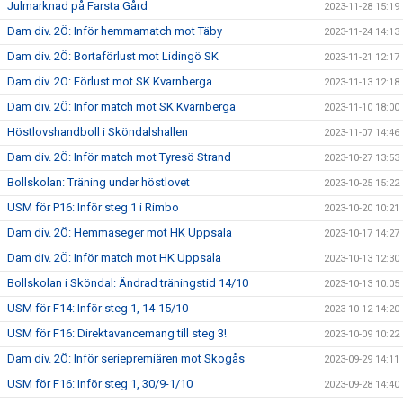
Julmarknad på Farsta Gård
2023-11-28 15:19
Dam div. 2Ö: Inför hemmamatch mot Täby
2023-11-24 14:13
Dam div. 2Ö: Bortaförlust mot Lidingö SK
2023-11-21 12:17
Dam div. 2Ö: Förlust mot SK Kvarnberga
2023-11-13 12:18
Dam div. 2Ö: Inför match mot SK Kvarnberga
2023-11-10 18:00
Höstlovshandboll i Sköndalshallen
2023-11-07 14:46
Dam div. 2Ö: Inför match mot Tyresö Strand
2023-10-27 13:53
Bollskolan: Träning under höstlovet
2023-10-25 15:22
USM för P16: Inför steg 1 i Rimbo
2023-10-20 10:21
Dam div. 2Ö: Hemmaseger mot HK Uppsala
2023-10-17 14:27
Dam div. 2Ö: Inför match mot HK Uppsala
2023-10-13 12:30
Bollskolan i Sköndal: Ändrad träningstid 14/10
2023-10-13 10:05
USM för F14: Inför steg 1, 14-15/10
2023-10-12 14:20
USM för F16: Direktavancemang till steg 3!
2023-10-09 10:22
Dam div. 2Ö: Inför seriepremiären mot Skogås
2023-09-29 14:11
USM för F16: Inför steg 1, 30/9-1/10
2023-09-28 14:40