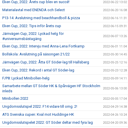
Eken Cup, 2022: Årets cup blev en succé!
2022-06-22 13:02
Materialavtal med ENENDA och Select
2022-06-20 16:08
P13-14: Avslutning med beachhandboll & pizza
2022-06-16 11:31
Eken Cup, 2022: Tips inför årets cup
2022-06-15 09:31
Järnvägen Cup, 2022: Lyckad helg för
2022-06-07 13:26
#universumsbästagäng
Eken Cup, 2022: Intervju med Anna-Lena Fortkamp
2022-06-01 11:04
Bollskola: Avslutning på säsongen 21/22
2022-05-30 14:45
Järnvägen Cup, 2022: Åtta GT Söder-lag till Hallsberg
2022-05-25 12:16
Eken Cup, 2022: Rekord i antal GT Söder-lag
2022-05-23 12:28
F/P8: Lyckad Minibollen-helg
2022-05-09 14:11
Samarbete mellan GT Söder HK & Spårvägen HF Stockholm
2022-05-06 13:00
inleds
Minibollen 2022
2022-05-05 17:04
Ungdomsslutspel 2022: F14 vidare till omg. 2!
2022-04-29 14:38
ATG Svenska cupen: Kval mot Huddinge HK
2022-04-26 10:24
Ungdomsslutspelet 2022: GT Söder deltar med fyra lag
2022-04-20 09:36