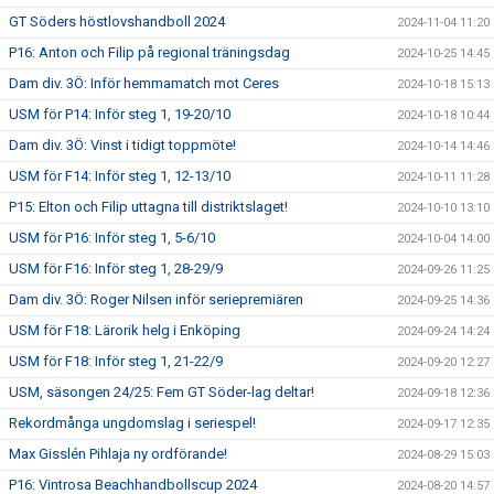
GT Söders höstlovshandboll 2024
2024-11-04 11:20
P16: Anton och Filip på regional träningsdag
2024-10-25 14:45
Dam div. 3Ö: Inför hemmamatch mot Ceres
2024-10-18 15:13
USM för P14: Inför steg 1, 19-20/10
2024-10-18 10:44
Dam div. 3Ö: Vinst i tidigt toppmöte!
2024-10-14 14:46
USM för F14: Inför steg 1, 12-13/10
2024-10-11 11:28
P15: Elton och Filip uttagna till distriktslaget!
2024-10-10 13:10
USM för P16: Inför steg 1, 5-6/10
2024-10-04 14:00
USM för F16: Inför steg 1, 28-29/9
2024-09-26 11:25
Dam div. 3Ö: Roger Nilsen inför seriepremiären
2024-09-25 14:36
USM för F18: Lärorik helg i Enköping
2024-09-24 14:24
USM för F18: Inför steg 1, 21-22/9
2024-09-20 12:27
USM, säsongen 24/25: Fem GT Söder-lag deltar!
2024-09-18 12:36
Rekordmånga ungdomslag i seriespel!
2024-09-17 12:35
Max Gisslén Pihlaja ny ordförande!
2024-08-29 15:03
P16: Vintrosa Beachhandbollscup 2024
2024-08-20 14:57