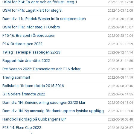
USM för P14: En vinst och en förlust i steg 1
2022-10-11 12:28
USM för F16: Laget klart för steg 3!
2022-10-03 12:08
Dam div. 1 N: Patrick Wester inför seriepremiären
2022-09-30 14:18
USM för F16: Inför steg 1 i Örebro
2022-09-30 10:07
F15-16: Bra spel i Örebrocupen
2022-09-23 10:04
P14: Örebrocupen 2022
2022-09-21 10:29
19 lag i seriespel säsongen 22/23
2022-09-12 14:14
Rapport från årsmötet 2022
2022-08-31 14:50
Pre Season 2022: Damseniorer och F16 deltar
2022-08-18 13:02
Trevlig sommar!
2022-07-08 14:19
Bollskola för barn födda 2015-2016
2022-07-08 09:46
GT Söders årsmöte 2022
2022-07-06 14:35
Dam div. 1N: Serieindelning säsongen 22/23 klar
2022-07-04 15:04
Dam div. 1N: Ny ansvarig för damtruppens fysiska upplägg
2022-07-01 10:00
Handbollslördag på Gubbängens BP
2022-06-30 08:48
P13-14: Eken Cup 2022
2022-06-23 08:57