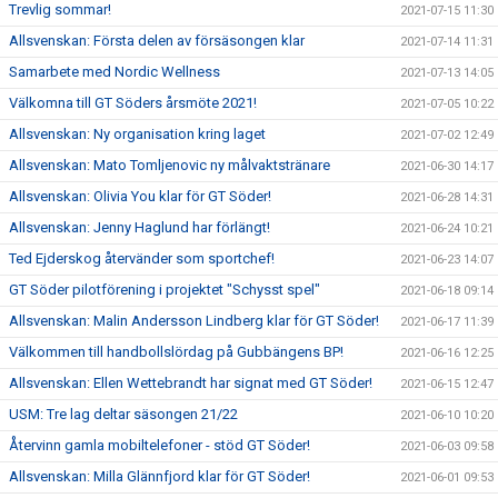
Trevlig sommar!
2021-07-15 11:30
Allsvenskan: Första delen av försäsongen klar
2021-07-14 11:31
Samarbete med Nordic Wellness
2021-07-13 14:05
Välkomna till GT Söders årsmöte 2021!
2021-07-05 10:22
Allsvenskan: Ny organisation kring laget
2021-07-02 12:49
Allsvenskan: Mato Tomljenovic ny målvaktstränare
2021-06-30 14:17
Allsvenskan: Olivia You klar för GT Söder!
2021-06-28 14:31
Allsvenskan: Jenny Haglund har förlängt!
2021-06-24 10:21
Ted Ejderskog återvänder som sportchef!
2021-06-23 14:07
GT Söder pilotförening i projektet "Schysst spel"
2021-06-18 09:14
Allsvenskan: Malin Andersson Lindberg klar för GT Söder!
2021-06-17 11:39
Välkommen till handbollslördag på Gubbängens BP!
2021-06-16 12:25
Allsvenskan: Ellen Wettebrandt har signat med GT Söder!
2021-06-15 12:47
USM: Tre lag deltar säsongen 21/22
2021-06-10 10:20
Återvinn gamla mobiltelefoner - stöd GT Söder!
2021-06-03 09:58
Allsvenskan: Milla Glännfjord klar för GT Söder!
2021-06-01 09:53