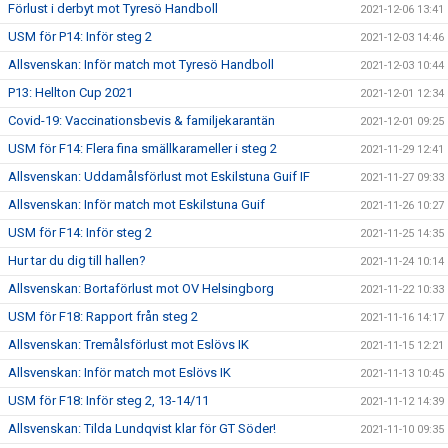
Förlust i derbyt mot Tyresö Handboll
2021-12-06 13:41
USM för P14: Inför steg 2
2021-12-03 14:46
Allsvenskan: Inför match mot Tyresö Handboll
2021-12-03 10:44
P13: Hellton Cup 2021
2021-12-01 12:34
Covid-19: Vaccinationsbevis & familjekarantän
2021-12-01 09:25
USM för F14: Flera fina smällkarameller i steg 2
2021-11-29 12:41
Allsvenskan: Uddamålsförlust mot Eskilstuna Guif IF
2021-11-27 09:33
Allsvenskan: Inför match mot Eskilstuna Guif
2021-11-26 10:27
USM för F14: Inför steg 2
2021-11-25 14:35
Hur tar du dig till hallen?
2021-11-24 10:14
Allsvenskan: Bortaförlust mot OV Helsingborg
2021-11-22 10:33
USM för F18: Rapport från steg 2
2021-11-16 14:17
Allsvenskan: Tremålsförlust mot Eslövs IK
2021-11-15 12:21
Allsvenskan: Inför match mot Eslövs IK
2021-11-13 10:45
USM för F18: Inför steg 2, 13-14/11
2021-11-12 14:39
Allsvenskan: Tilda Lundqvist klar för GT Söder!
2021-11-10 09:35