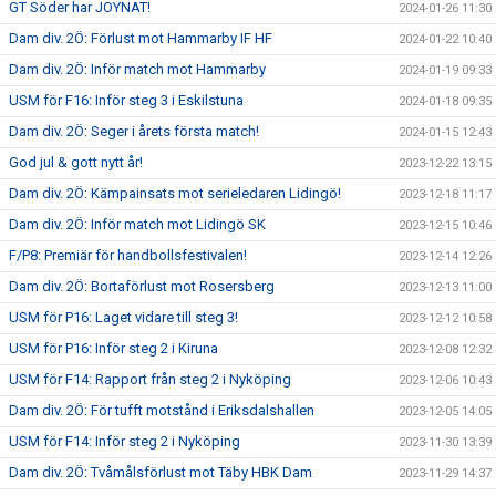
GT Söder har JOYNAT!
2024-01-26 11:30
Dam div. 2Ö: Förlust mot Hammarby IF HF
2024-01-22 10:40
Dam div. 2Ö: Inför match mot Hammarby
2024-01-19 09:33
USM för F16: Inför steg 3 i Eskilstuna
2024-01-18 09:35
Dam div. 2Ö: Seger i årets första match!
2024-01-15 12:43
God jul & gott nytt år!
2023-12-22 13:15
Dam div. 2Ö: Kämpainsats mot serieledaren Lidingö!
2023-12-18 11:17
Dam div. 2Ö: Inför match mot Lidingö SK
2023-12-15 10:46
F/P8: Premiär för handbollsfestivalen!
2023-12-14 12:26
Dam div. 2Ö: Bortaförlust mot Rosersberg
2023-12-13 11:00
USM för P16: Laget vidare till steg 3!
2023-12-12 10:58
USM för P16: Inför steg 2 i Kiruna
2023-12-08 12:32
USM för F14: Rapport från steg 2 i Nyköping
2023-12-06 10:43
Dam div. 2Ö: För tufft motstånd i Eriksdalshallen
2023-12-05 14:05
USM för F14: Inför steg 2 i Nyköping
2023-11-30 13:39
Dam div. 2Ö: Tvåmålsförlust mot Täby HBK Dam
2023-11-29 14:37