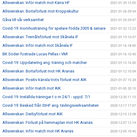
Allsvenskan: Inför match mot Kärra HF
2021-01-29 15:05
Allsvenskan: Bortaförlust mot Kroppskultur
2021-01-26 09:54
Gåva till vår verksamhet
2021-01-25 09:47
Covid-19: Inomhusträning för spelare födda 2005 & senare
2021-01-22 12:22
Allsvenskan: Tremålsförlust mot Skånela IF
2021-01-19 10:07
Allsvenskan: Inför match mot Skånela IF
2021-01-16 18:00
BK Söder-fostrade Lucas Pellas i VM!
2021-01-16 10:40
Covid-19: Uppdatering ang. träning och matcher
2021-01-15 16:00
Allsvenskan: Bortaförlust mot HK Aranäs
2021-01-12 10:04
Allsvenskan: Positiv känsla trots förlust mot AIK
2021-01-07 15:24
Allsvenskan: Inför match mot AIK
2021-01-05 20:10
Covid-19: Inställda träningar t o m 24/1 - uppd. 7/1
2020-12-20 11:10
Covid-19: Besked från StHF ang. tävlingsverksamheten
2020-12-17 17:07
Allsvenskan: Derbyförlust mot AIK
2020-12-15 12:08
Allsvenskan: Förlust på hemmaplan mot HK Aranäs
2020-12-07 12:14
Allsvenskan: Inför match mot HK Aranäs
2020-12-05 10:45