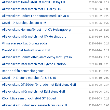
Allsvenskan: Tiomålsförlust mot IF Hallby HK
2021-03-08 12:12
Allsvenskan: Inför match mot IF Hallby HK
2021-03-06 10:36
Allsvenskan: Förlust i bortamötet med Eslövs IK
2021-03-02 10:20
Covid-19: Matchspelet ställs in!
2021-02-25 15:39
Allsvenskan: Hemmaförlust mot OV Helsingborg
2021-02-22 15:24
Allsvenskan: Inför match mot OV Helsingborg
2021-02-19 15:00
Vinnare av replikatröjor utsedda
2021-02-18 10:24
Covid-19: Inget fortsatt spel i USM
2021-02-16 15:17
Allsvenskan: Förlust efter jämnt derby mot Tyresö
2021-02-15 12:17
Allsvenskan: Inför match mot Tyresö Handboll
2021-02-13 10:25
Rapport från semmelbageriet
2021-02-11 15:23
Covid-19: Enstaka matcher för U8-U15
2021-02-10 12:09
Allsvenskan: GT Söder förlorade mot Eskilstuna Guif
2021-02-08 10:37
Allsvenskan: Inför match mot Eskilstuna Guif
2021-02-06 10:50
Köp fiktiva semlor och stöd GT Söder!
2021-02-03 12:23
Allsvenskan: Förlust mot serieledaren Kärra HF
2021-02-02 12:08