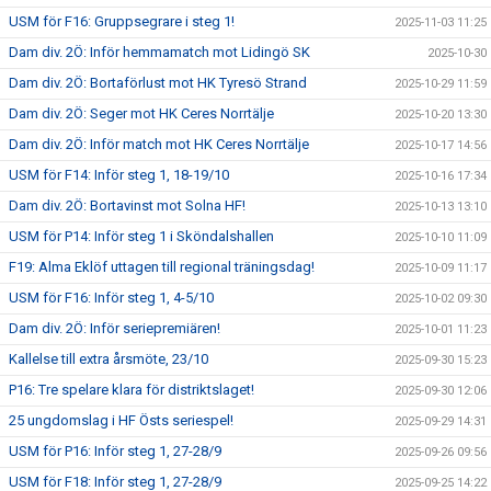
USM för F16: Gruppsegrare i steg 1!
2025-11-03 11:25
Dam div. 2Ö: Inför hemmamatch mot Lidingö SK
2025-10-30
Dam div. 2Ö: Bortaförlust mot HK Tyresö Strand
2025-10-29 11:59
Dam div. 2Ö: Seger mot HK Ceres Norrtälje
2025-10-20 13:30
Dam div. 2Ö: Inför match mot HK Ceres Norrtälje
2025-10-17 14:56
USM för F14: Inför steg 1, 18-19/10
2025-10-16 17:34
Dam div. 2Ö: Bortavinst mot Solna HF!
2025-10-13 13:10
USM för P14: Inför steg 1 i Sköndalshallen
2025-10-10 11:09
F19: Alma Eklöf uttagen till regional träningsdag!
2025-10-09 11:17
USM för F16: Inför steg 1, 4-5/10
2025-10-02 09:30
Dam div. 2Ö: Inför seriepremiären!
2025-10-01 11:23
Kallelse till extra årsmöte, 23/10
2025-09-30 15:23
P16: Tre spelare klara för distriktslaget!
2025-09-30 12:06
25 ungdomslag i HF Östs seriespel!
2025-09-29 14:31
USM för P16: Inför steg 1, 27-28/9
2025-09-26 09:56
USM för F18: Inför steg 1, 27-28/9
2025-09-25 14:22