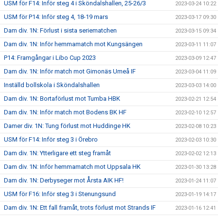
USM för F14: Inför steg 4 i Sköndalshallen, 25-26/3
2023-03-24 10:22
USM för P14: Inför steg 4, 18-19 mars
2023-03-17 09:30
Dam div. 1N: Förlust i sista seriematchen
2023-03-15 09:34
Dam div. 1N: Inför hemmamatch mot Kungsängen
2023-03-11 11:07
P14: Framgångar i Libo Cup 2023
2023-03-09 12:47
Dam div. 1N: Inför match mot Gimonäs Umeå IF
2023-03-04 11:09
Inställd bollskola i Sköndalshallen
2023-03-03 14:00
Dam div. 1N: Bortaförlust mot Tumba HBK
2023-02-21 12:54
Dam div. 1N: Inför match mot Bodens BK HF
2023-02-10 12:57
Damer div. 1N: Tung förlust mot Huddinge HK
2023-02-08 10:23
USM för F14: Inför steg 3 i Örebro
2023-02-03 10:30
Dam div. 1N: Ytterligare ett steg framåt
2023-02-02 12:13
Dam div. 1N: Inför hemmamatch mot Uppsala HK
2023-01-30 13:28
Dam div. 1N: Derbyseger mot Årsta AIK HF!
2023-01-24 11:07
USM för F16: Inför steg 3 i Stenungsund
2023-01-19 14:17
Dam div. 1N: Ett fall framåt, trots förlust mot Strands IF
2023-01-16 12:41