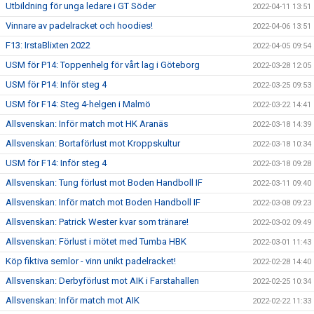
Utbildning för unga ledare i GT Söder
2022-04-11 13:51
Vinnare av padelracket och hoodies!
2022-04-06 13:51
F13: IrstaBlixten 2022
2022-04-05 09:54
USM för P14: Toppenhelg för vårt lag i Göteborg
2022-03-28 12:05
USM för P14: Inför steg 4
2022-03-25 09:53
USM för F14: Steg 4-helgen i Malmö
2022-03-22 14:41
Allsvenskan: Inför match mot HK Aranäs
2022-03-18 14:39
Allsvenskan: Bortaförlust mot Kroppskultur
2022-03-18 10:34
USM för F14: Inför steg 4
2022-03-18 09:28
Allsvenskan: Tung förlust mot Boden Handboll IF
2022-03-11 09:40
Allsvenskan: Inför match mot Boden Handboll IF
2022-03-08 09:23
Allsvenskan: Patrick Wester kvar som tränare!
2022-03-02 09:49
Allsvenskan: Förlust i mötet med Tumba HBK
2022-03-01 11:43
Köp fiktiva semlor - vinn unikt padelracket!
2022-02-28 14:40
Allsvenskan: Derbyförlust mot AIK i Farstahallen
2022-02-25 10:34
Allsvenskan: Inför match mot AIK
2022-02-22 11:33