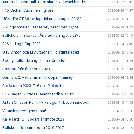
Anton Ohlsson-Hall till Riksläger 2 i beachhandboll!
2023-09-27 10:45
P16: Dicken Cup i Helsingfors
2023-09-26 14:27
USM: Tre GT Söder-lag deltar säsongen 23/24
2023-09-25 11:21
16 ungdomslag i seriespel, säsongen 23/24
2023-09-22 11:03
Bollskolan i Sköndal: Ändrad träningstid 23/9
2023-09-22 10:19
P16: Lidingö Cup 2023
2023-09-14 14:49
U15: Anton och Elly uttagna till distriktslaget!
2023-09-12 13:06
Sex nyutbildade unga ledare är redo!
2023-09-11 11:34
Rapport från årsmötet 2023
2023-08-29 13:44
Dam div. 2: Välkommen till öppen träning!
2023-08-24 12:24
Pre Season 2023: F16 och P16 deltar
2023-08-21 15:05
P16: Seger i Vintrosa Beachhandbollscup!
2023-08-15 10:29
Anton Ohlsson Hall till Riksläger 1 i beachhandboll
2023-08-10 14:08
Vi önskar trevlig sommar!
2023-07-05 15:00
Kallelse till GT Söders årsmöte 2023
2023-07-04 10:30
Bollskola för barn födda 2016-2017
2023-07-03 10:19