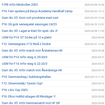
F/P8: Inför Minibollen 2025
2025-05-08 10:44
P16: Fem spelare på Barça Academy Handball Camp
2025-05-05 13:12
Dam div. 2Ö: Kom och provträna med oss!
2025-04-29 15:44
P16: Så gick seriespelet säsongen 24/25
2025-04-25 13:01
Dam div. 3Ö: Laget är klart för spel i div. 2!
2025-04-08 11:49
USM för P14: GT Söder på 12:e plats!
2025-04-04
F12: Seriesegrare i F12 Nivå 2 Södra!
2025-03-31 12:46
Dam div. 3Ö: Inför match mot Årstaiternas HK
2025-03-28
USM för P14: Inför steg 4, 29-30/3
2025-03-27
USM för F14: Inför steg 4, 22-23/3
2025-03-21
Dam div. 3Ö: Inför match mot Åkersberga HK
2025-03-14
P10: Sammandrag i Gubbängshallen
2025-03-13 11:07
F12: Silvermedalj i Tyresö Cup!
2025-03-10
P16: Libo Cup 2025
2025-03-06
P16: Elton Hultlid uttagen till Riksläger 1!
2025-03-05
Dam div. 3Ö: Inför hemmamatch mot HF SIF
2025-03-04