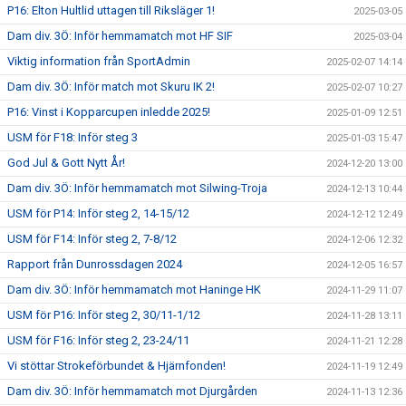
P16: Elton Hultlid uttagen till Riksläger 1!
2025-03-05
Dam div. 3Ö: Inför hemmamatch mot HF SIF
2025-03-04
Viktig information från SportAdmin
2025-02-07 14:14
Dam div. 3Ö: Inför match mot Skuru IK 2!
2025-02-07 10:27
P16: Vinst i Kopparcupen inledde 2025!
2025-01-09 12:51
USM för F18: Inför steg 3
2025-01-03 15:47
God Jul & Gott Nytt År!
2024-12-20 13:00
Dam div. 3Ö: Inför hemmamatch mot Silwing-Troja
2024-12-13 10:44
USM för P14: Inför steg 2, 14-15/12
2024-12-12 12:49
USM för F14: Inför steg 2, 7-8/12
2024-12-06 12:32
Rapport från Dunrossdagen 2024
2024-12-05 16:57
Dam div. 3Ö: Inför hemmamatch mot Haninge HK
2024-11-29 11:07
USM för P16: Inför steg 2, 30/11-1/12
2024-11-28 13:11
USM för F16: Inför steg 2, 23-24/11
2024-11-21 12:28
Vi stöttar Strokeförbundet & Hjärnfonden!
2024-11-19 12:49
Dam div. 3Ö: Inför hemmamatch mot Djurgården
2024-11-13 12:36