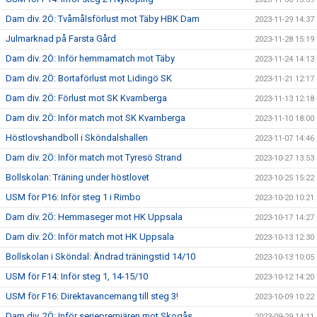
Dam div. 2Ö: Tvåmålsförlust mot Täby HBK Dam
2023-11-29 14:37
Julmarknad på Farsta Gård
2023-11-28 15:19
Dam div. 2Ö: Inför hemmamatch mot Täby
2023-11-24 14:13
Dam div. 2Ö: Bortaförlust mot Lidingö SK
2023-11-21 12:17
Dam div. 2Ö: Förlust mot SK Kvarnberga
2023-11-13 12:18
Dam div. 2Ö: Inför match mot SK Kvarnberga
2023-11-10 18:00
Höstlovshandboll i Sköndalshallen
2023-11-07 14:46
Dam div. 2Ö: Inför match mot Tyresö Strand
2023-10-27 13:53
Bollskolan: Träning under höstlovet
2023-10-25 15:22
USM för P16: Inför steg 1 i Rimbo
2023-10-20 10:21
Dam div. 2Ö: Hemmaseger mot HK Uppsala
2023-10-17 14:27
Dam div. 2Ö: Inför match mot HK Uppsala
2023-10-13 12:30
Bollskolan i Sköndal: Ändrad träningstid 14/10
2023-10-13 10:05
USM för F14: Inför steg 1, 14-15/10
2023-10-12 14:20
USM för F16: Direktavancemang till steg 3!
2023-10-09 10:22
Dam div. 2Ö: Inför seriepremiären mot Skogås
2023-09-29 14:11