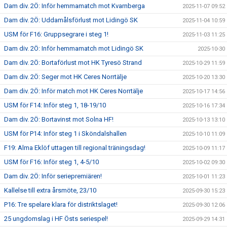
Dam div. 2Ö: Inför hemmamatch mot Kvarnberga
2025-11-07 09:52
Dam div. 2Ö: Uddamålsförlust mot Lidingö SK
2025-11-04 10:59
USM för F16: Gruppsegrare i steg 1!
2025-11-03 11:25
Dam div. 2Ö: Inför hemmamatch mot Lidingö SK
2025-10-30
Dam div. 2Ö: Bortaförlust mot HK Tyresö Strand
2025-10-29 11:59
Dam div. 2Ö: Seger mot HK Ceres Norrtälje
2025-10-20 13:30
Dam div. 2Ö: Inför match mot HK Ceres Norrtälje
2025-10-17 14:56
USM för F14: Inför steg 1, 18-19/10
2025-10-16 17:34
Dam div. 2Ö: Bortavinst mot Solna HF!
2025-10-13 13:10
USM för P14: Inför steg 1 i Sköndalshallen
2025-10-10 11:09
F19: Alma Eklöf uttagen till regional träningsdag!
2025-10-09 11:17
USM för F16: Inför steg 1, 4-5/10
2025-10-02 09:30
Dam div. 2Ö: Inför seriepremiären!
2025-10-01 11:23
Kallelse till extra årsmöte, 23/10
2025-09-30 15:23
P16: Tre spelare klara för distriktslaget!
2025-09-30 12:06
25 ungdomslag i HF Östs seriespel!
2025-09-29 14:31