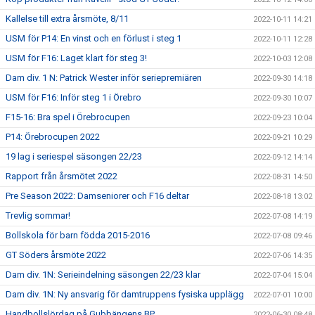
Kallelse till extra årsmöte, 8/11
2022-10-11 14:21
USM för P14: En vinst och en förlust i steg 1
2022-10-11 12:28
USM för F16: Laget klart för steg 3!
2022-10-03 12:08
Dam div. 1 N: Patrick Wester inför seriepremiären
2022-09-30 14:18
USM för F16: Inför steg 1 i Örebro
2022-09-30 10:07
F15-16: Bra spel i Örebrocupen
2022-09-23 10:04
P14: Örebrocupen 2022
2022-09-21 10:29
19 lag i seriespel säsongen 22/23
2022-09-12 14:14
Rapport från årsmötet 2022
2022-08-31 14:50
Pre Season 2022: Damseniorer och F16 deltar
2022-08-18 13:02
Trevlig sommar!
2022-07-08 14:19
Bollskola för barn födda 2015-2016
2022-07-08 09:46
GT Söders årsmöte 2022
2022-07-06 14:35
Dam div. 1N: Serieindelning säsongen 22/23 klar
2022-07-04 15:04
Dam div. 1N: Ny ansvarig för damtruppens fysiska upplägg
2022-07-01 10:00
Handbollslördag på Gubbängens BP
2022-06-30 08:48