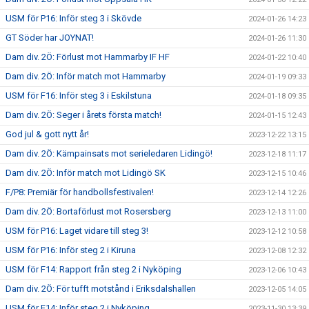
USM för P16: Inför steg 3 i Skövde
2024-01-26 14:23
GT Söder har JOYNAT!
2024-01-26 11:30
Dam div. 2Ö: Förlust mot Hammarby IF HF
2024-01-22 10:40
Dam div. 2Ö: Inför match mot Hammarby
2024-01-19 09:33
USM för F16: Inför steg 3 i Eskilstuna
2024-01-18 09:35
Dam div. 2Ö: Seger i årets första match!
2024-01-15 12:43
God jul & gott nytt år!
2023-12-22 13:15
Dam div. 2Ö: Kämpainsats mot serieledaren Lidingö!
2023-12-18 11:17
Dam div. 2Ö: Inför match mot Lidingö SK
2023-12-15 10:46
F/P8: Premiär för handbollsfestivalen!
2023-12-14 12:26
Dam div. 2Ö: Bortaförlust mot Rosersberg
2023-12-13 11:00
USM för P16: Laget vidare till steg 3!
2023-12-12 10:58
USM för P16: Inför steg 2 i Kiruna
2023-12-08 12:32
USM för F14: Rapport från steg 2 i Nyköping
2023-12-06 10:43
Dam div. 2Ö: För tufft motstånd i Eriksdalshallen
2023-12-05 14:05
USM för F14: Inför steg 2 i Nyköping
2023-11-30 13:39