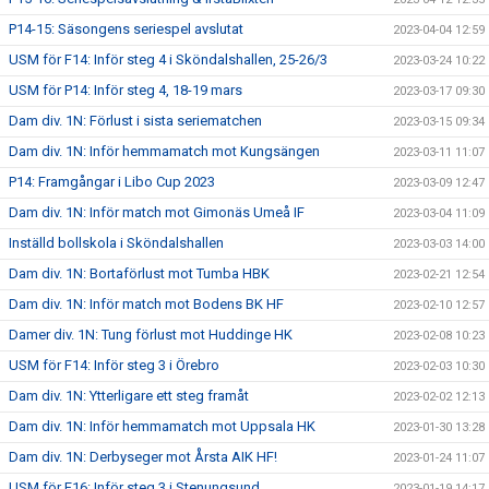
P14-15: Säsongens seriespel avslutat
2023-04-04 12:59
USM för F14: Inför steg 4 i Sköndalshallen, 25-26/3
2023-03-24 10:22
USM för P14: Inför steg 4, 18-19 mars
2023-03-17 09:30
Dam div. 1N: Förlust i sista seriematchen
2023-03-15 09:34
Dam div. 1N: Inför hemmamatch mot Kungsängen
2023-03-11 11:07
P14: Framgångar i Libo Cup 2023
2023-03-09 12:47
Dam div. 1N: Inför match mot Gimonäs Umeå IF
2023-03-04 11:09
Inställd bollskola i Sköndalshallen
2023-03-03 14:00
Dam div. 1N: Bortaförlust mot Tumba HBK
2023-02-21 12:54
Dam div. 1N: Inför match mot Bodens BK HF
2023-02-10 12:57
Damer div. 1N: Tung förlust mot Huddinge HK
2023-02-08 10:23
USM för F14: Inför steg 3 i Örebro
2023-02-03 10:30
Dam div. 1N: Ytterligare ett steg framåt
2023-02-02 12:13
Dam div. 1N: Inför hemmamatch mot Uppsala HK
2023-01-30 13:28
Dam div. 1N: Derbyseger mot Årsta AIK HF!
2023-01-24 11:07
USM för F16: Inför steg 3 i Stenungsund
2023-01-19 14:17