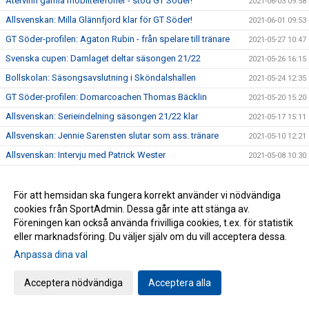
Återvinn gamla mobiltelefoner - stöd GT Söder!
2021-06-03 09:58
Allsvenskan: Milla Glännfjord klar för GT Söder!
2021-06-01 09:53
GT Söder-profilen: Agaton Rubin - från spelare till tränare
2021-05-27 10:47
Svenska cupen: Damlaget deltar säsongen 21/22
2021-05-26 16:15
Bollskolan: Säsongsavslutning i Sköndalshallen
2021-05-24 12:35
GT Söder-profilen: Domarcoachen Thomas Bäcklin
2021-05-20 15:20
Allsvenskan: Serieindelning säsongen 21/22 klar
2021-05-17 15:11
Allsvenskan: Jennie Sarensten slutar som ass. tränare
2021-05-10 12:21
Allsvenskan: Intervju med Patrick Wester
2021-05-08 10:30
Allsvenskan: Intervju med Jacob Nilsson
2021-05-07 12:08
Allsvenskan: Ny tränarduo klar!
För att hemsidan ska fungera korrekt använder vi nödvändiga
2021-05-06 12:30
cookies från SportAdmin. Dessa går inte att stänga av.
Fortsatt ökning av antal lag i seriespel!
2021-05-04 10:28
Föreningen kan också använda frivilliga cookies, t.ex. för statistik
Allsvenskan: Förändring i ledarstaben
2021-04-30 12:00
eller marknadsföring. Du väljer själv om du vill acceptera dessa.
Allsvenskan: Förlust i säsongens sista match
2021-04-12 10:27
Anpassa dina val
Allsvenskan: GT Söder förlorade mot Kroppskultur
2021-03-22 12:01
Acceptera nödvändiga
Acceptera alla
Allsvenskan: Inför match mot GF Kroppskultur
2021-03-20 10:51