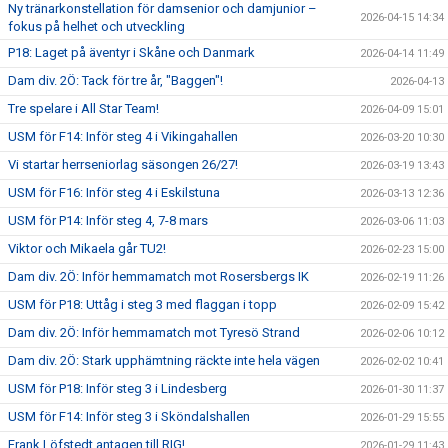
Ny tränarkonstellation för damsenior och damjunior –
2026-04-15 14:34
fokus på helhet och utveckling
P18: Laget på äventyr i Skåne och Danmark
2026-04-14 11:49
Dam div. 2Ö: Tack för tre år, "Baggen"!
2026-04-13
Tre spelare i All Star Team!
2026-04-09 15:01
USM för F14: Inför steg 4 i Vikingahallen
2026-03-20 10:30
Vi startar herrseniorlag säsongen 26/27!
2026-03-19 13:43
USM för F16: Inför steg 4 i Eskilstuna
2026-03-13 12:36
USM för P14: Inför steg 4, 7-8 mars
2026-03-06 11:03
Viktor och Mikaela går TU2!
2026-02-23 15:00
Dam div. 2Ö: Inför hemmamatch mot Rosersbergs IK
2026-02-19 11:26
USM för P18: Uttåg i steg 3 med flaggan i topp
2026-02-09 15:42
Dam div. 2Ö: Inför hemmamatch mot Tyresö Strand
2026-02-06 10:12
Dam div. 2Ö: Stark upphämtning räckte inte hela vägen
2026-02-02 10:41
USM för P18: Inför steg 3 i Lindesberg
2026-01-30 11:37
USM för F14: Inför steg 3 i Sköndalshallen
2026-01-29 15:55
Frank Löfstedt antagen till RIG!
2026-01-29 11:43