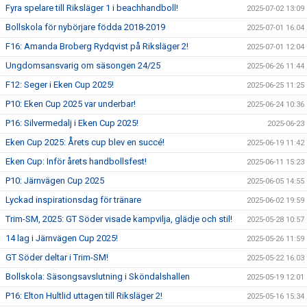
Fyra spelare till Riksläger 1 i beachhandboll!
2025-07-02 13:09
Bollskola för nybörjare födda 2018-2019
2025-07-01 16:04
F16: Amanda Broberg Rydqvist på Riksläger 2!
2025-07-01 12:04
Ungdomsansvarig om säsongen 24/25
2025-06-26 11:44
F12: Seger i Eken Cup 2025!
2025-06-25 11:25
P10: Eken Cup 2025 var underbar!
2025-06-24 10:36
P16: Silvermedalj i Eken Cup 2025!
2025-06-23
Eken Cup 2025: Årets cup blev en succé!
2025-06-19 11:42
Eken Cup: Inför årets handbollsfest!
2025-06-11 15:23
P10: Järnvägen Cup 2025
2025-06-05 14:55
Lyckad inspirationsdag för tränare
2025-06-02 19:59
Trim-SM, 2025: GT Söder visade kampvilja, glädje och stil!
2025-05-28 10:57
14 lag i Järnvägen Cup 2025!
2025-05-26 11:59
GT Söder deltar i Trim-SM!
2025-05-22 16:03
Bollskola: Säsongsavslutning i Sköndalshallen
2025-05-19 12:01
P16: Elton Hultlid uttagen till Riksläger 2!
2025-05-16 15:34