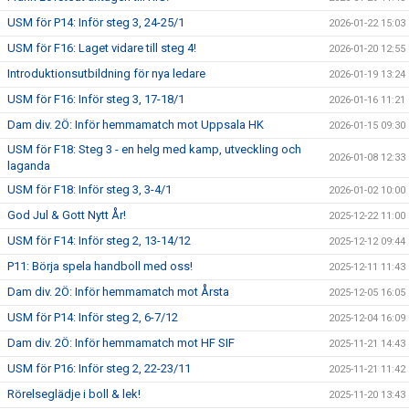
USM för P14: Inför steg 3, 24-25/1
2026-01-22 15:03
USM för F16: Laget vidare till steg 4!
2026-01-20 12:55
Introduktionsutbildning för nya ledare
2026-01-19 13:24
USM för F16: Inför steg 3, 17-18/1
2026-01-16 11:21
Dam div. 2Ö: Inför hemmamatch mot Uppsala HK
2026-01-15 09:30
USM för F18: Steg 3 - en helg med kamp, utveckling och
2026-01-08 12:33
laganda
USM för F18: Inför steg 3, 3-4/1
2026-01-02 10:00
God Jul & Gott Nytt År!
2025-12-22 11:00
USM för F14: Inför steg 2, 13-14/12
2025-12-12 09:44
P11: Börja spela handboll med oss!
2025-12-11 11:43
Dam div. 2Ö: Inför hemmamatch mot Årsta
2025-12-05 16:05
USM för P14: Inför steg 2, 6-7/12
2025-12-04 16:09
Dam div. 2Ö: Inför hemmamatch mot HF SIF
2025-11-21 14:43
USM för P16: Inför steg 2, 22-23/11
2025-11-21 11:42
Rörelseglädje i boll & lek!
2025-11-20 13:43