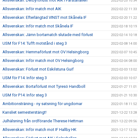
Allsvenskan: Derbyförlust mot AIK i Farstahallen
2022-02-25 10:34
Allsvenskan: Inför match mot AIK
2022-02-22 11:33
Allsvenskan: Efterlängtad VINST mot Skånela IF
2022-02-20 11:22
Allsvenskan: Inför match mot Skånela IF
2022-02-18 10:19
Allsvenskan: Jämn bortamatch slutade med förlust
2022-02-14 10:18
USM för F14: Tufft motstånd i steg 3
2022-02-08 14:00
Allsvenskan: Hemmaförlust mot OV Helsingborg
2022-02-07 10:45
Allsvenskan: Inför match mot OV Helsingborg
2022-02-04 08:00
Allsvenskan: Förlust mot Eskilstuna Guif
2022-02-03 13:02
USM för F14: Inför steg 3
2022-02-03 10:07
Allsvenskan: Bortaförlust mot Tyresö Handboll
2022-01-27 11:01
USM för P14: Inför steg 3
2022-01-21 10:30
Ambitionsträning - ny satsning för ungdomar
2022-01-18 11:52
Kansliet semesterstängt!
2021-12-22 13:28
Julhälsning från ordförande Therese Hettman
2021-12-22 09:56
Allsvenskan: Inför match mot IF Hallby HK
2021-12-17 12:56