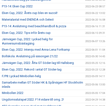
P13-14: Eken Cup 2022
2022-06-23 08:57
Eken Cup, 2022: Årets cup blev en succé!
2022-06-22 13:02
Materialavtal med ENENDA och Select
2022-06-20 16:08
P13-14: Avslutning med beachhandboll & pizza
2022-06-16 11:31
Eken Cup, 2022: Tips inför årets cup
2022-06-15 09:31
Järnvägen Cup, 2022: Lyckad helg för
2022-06-07 13:26
#universumsbästagäng
Eken Cup, 2022: Intervju med Anna-Lena Fortkamp
2022-06-01 11:04
Bollskola: Avslutning på säsongen 21/22
2022-05-30 14:45
Järnvägen Cup, 2022: Åtta GT Söder-lag till Hallsberg
2022-05-25 12:16
Eken Cup, 2022: Rekord i antal GT Söder-lag
2022-05-23 12:28
F/P8: Lyckad Minibollen-helg
2022-05-09 14:11
Samarbete mellan GT Söder HK & Spårvägen HF Stockholm
2022-05-06 13:00
inleds
Minibollen 2022
2022-05-05 17:04
Ungdomsslutspel 2022: F14 vidare till omg. 2!
2022-04-29 14:38