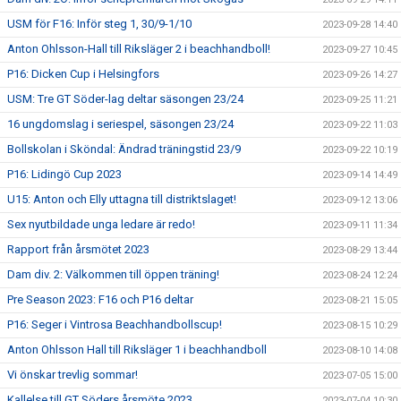
USM för F16: Inför steg 1, 30/9-1/10
2023-09-28 14:40
Anton Ohlsson-Hall till Riksläger 2 i beachhandboll!
2023-09-27 10:45
P16: Dicken Cup i Helsingfors
2023-09-26 14:27
USM: Tre GT Söder-lag deltar säsongen 23/24
2023-09-25 11:21
16 ungdomslag i seriespel, säsongen 23/24
2023-09-22 11:03
Bollskolan i Sköndal: Ändrad träningstid 23/9
2023-09-22 10:19
P16: Lidingö Cup 2023
2023-09-14 14:49
U15: Anton och Elly uttagna till distriktslaget!
2023-09-12 13:06
Sex nyutbildade unga ledare är redo!
2023-09-11 11:34
Rapport från årsmötet 2023
2023-08-29 13:44
Dam div. 2: Välkommen till öppen träning!
2023-08-24 12:24
Pre Season 2023: F16 och P16 deltar
2023-08-21 15:05
P16: Seger i Vintrosa Beachhandbollscup!
2023-08-15 10:29
Anton Ohlsson Hall till Riksläger 1 i beachhandboll
2023-08-10 14:08
Vi önskar trevlig sommar!
2023-07-05 15:00
Kallelse till GT Söders årsmöte 2023
2023-07-04 10:30