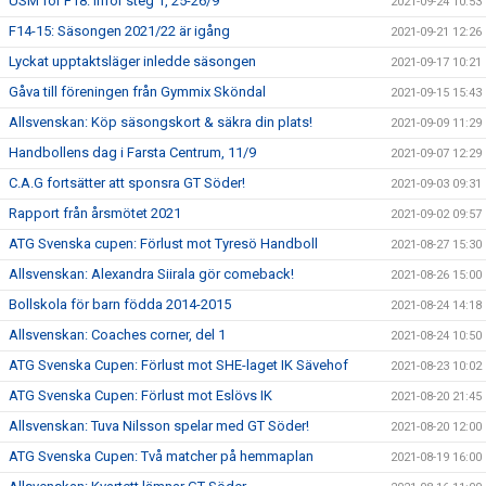
USM för F18: Inför steg 1, 25-26/9
2021-09-24 10:53
F14-15: Säsongen 2021/22 är igång
2021-09-21 12:26
Lyckat upptaktsläger inledde säsongen
2021-09-17 10:21
Gåva till föreningen från Gymmix Sköndal
2021-09-15 15:43
Allsvenskan: Köp säsongskort & säkra din plats!
2021-09-09 11:29
Handbollens dag i Farsta Centrum, 11/9
2021-09-07 12:29
C.A.G fortsätter att sponsra GT Söder!
2021-09-03 09:31
Rapport från årsmötet 2021
2021-09-02 09:57
ATG Svenska cupen: Förlust mot Tyresö Handboll
2021-08-27 15:30
Allsvenskan: Alexandra Siirala gör comeback!
2021-08-26 15:00
Bollskola för barn födda 2014-2015
2021-08-24 14:18
Allsvenskan: Coaches corner, del 1
2021-08-24 10:50
ATG Svenska Cupen: Förlust mot SHE-laget IK Sävehof
2021-08-23 10:02
ATG Svenska Cupen: Förlust mot Eslövs IK
2021-08-20 21:45
Allsvenskan: Tuva Nilsson spelar med GT Söder!
2021-08-20 12:00
ATG Svenska Cupen: Två matcher på hemmaplan
2021-08-19 16:00