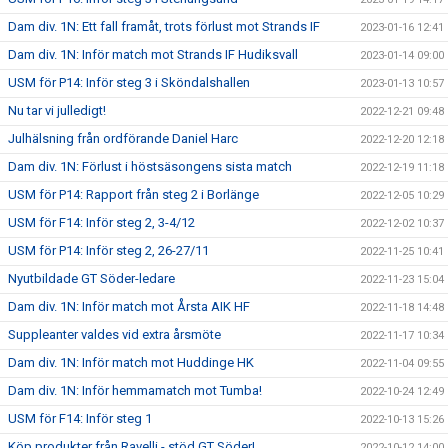
Dam div. 1N: Ett fall framåt, trots förlust mot Strands IF
2023-01-16 12:41
Dam div. 1N: Inför match mot Strands IF Hudiksvall
2023-01-14 09:00
USM för P14: Inför steg 3 i Sköndalshallen
2023-01-13 10:57
Nu tar vi julledigt!
2022-12-21 09:48
Julhälsning från ordförande Daniel Harc
2022-12-20 12:18
Dam div. 1N: Förlust i höstsäsongens sista match
2022-12-19 11:18
USM för P14: Rapport från steg 2 i Borlänge
2022-12-05 10:29
USM för F14: Inför steg 2, 3-4/12
2022-12-02 10:37
USM för P14: Inför steg 2, 26-27/11
2022-11-25 10:41
Nyutbildade GT Söder-ledare
2022-11-23 15:04
Dam div. 1N: Inför match mot Årsta AIK HF
2022-11-18 14:48
Suppleanter valdes vid extra årsmöte
2022-11-17 10:34
Dam div. 1N: Inför match mot Huddinge HK
2022-11-04 09:55
Dam div. 1N: Inför hemmamatch mot Tumba!
2022-10-24 12:49
USM för F14: Inför steg 1
2022-10-13 15:26
Köp produkter från Ravelli - stöd GT Söder!
2022-10-12 14:00