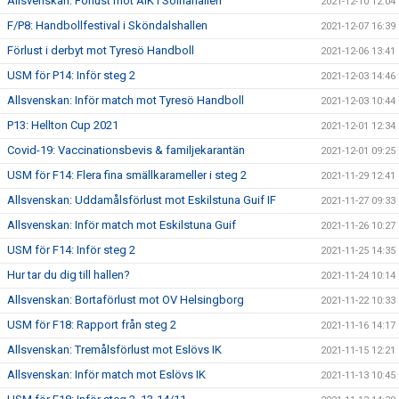
Allsvenskan: Förlust mot AIK i Solnahallen
2021-12-10 12:04
F/P8: Handbollfestival i Sköndalshallen
2021-12-07 16:39
Förlust i derbyt mot Tyresö Handboll
2021-12-06 13:41
USM för P14: Inför steg 2
2021-12-03 14:46
Allsvenskan: Inför match mot Tyresö Handboll
2021-12-03 10:44
P13: Hellton Cup 2021
2021-12-01 12:34
Covid-19: Vaccinationsbevis & familjekarantän
2021-12-01 09:25
USM för F14: Flera fina smällkarameller i steg 2
2021-11-29 12:41
Allsvenskan: Uddamålsförlust mot Eskilstuna Guif IF
2021-11-27 09:33
Allsvenskan: Inför match mot Eskilstuna Guif
2021-11-26 10:27
USM för F14: Inför steg 2
2021-11-25 14:35
Hur tar du dig till hallen?
2021-11-24 10:14
Allsvenskan: Bortaförlust mot OV Helsingborg
2021-11-22 10:33
USM för F18: Rapport från steg 2
2021-11-16 14:17
Allsvenskan: Tremålsförlust mot Eslövs IK
2021-11-15 12:21
Allsvenskan: Inför match mot Eslövs IK
2021-11-13 10:45