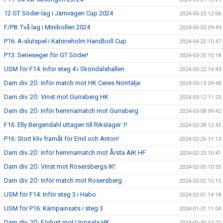
12 GT Söder-lag i Järnvägen Cup 2024
2024-05-23 12:06
F/P8: Två lag i Minibollen 2024
2024-05-03 09:49
P16: A-slutspel i Katrineholm Handboll Cup
2024-04-22 10:47
P13: Serieseger för GT Söder!
2024-03-25 10:18
USM för F14: Inför steg 4 i Sköndalshallen
2024-03-22 14:43
Dam div. 2Ö: Inför match mot HK Ceres Norrtälje
2024-03-13 09:48
Dam div. 2Ö: Vinst mot Gurraberg HK
2024-03-12 11:23
Dam div. 2Ö: Inför hemmamatch mot Gurraberg
2024-03-08 09:42
F16: Elly Bergendahl uttagen till Riksläger 1!
2024-02-28 12:45
P16: Stort kliv framåt för Emil och Anton!
2024-02-26 11:13
Dam div. 2Ö: Inför hemmamatch mot Årsta AIK HF
2024-02-23 10:41
Dam div. 2Ö: Vinst mot Rosersbergs IK!
2024-02-05 10:33
Dam div. 2Ö: Inför match mot Rosersberg
2024-02-02 15:15
USM för F14: Inför steg 3 i Habo
2024-02-01 14:18
USM för P16: Kämpainsats i steg 3
2024-01-31 11:04
Dam div. 2Ö: Förlust mot Uppsala HK
2024-01-30 12:22