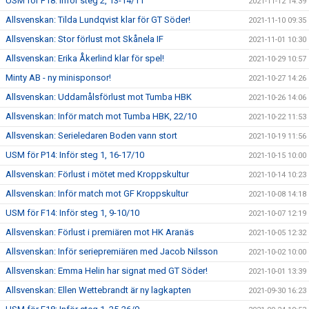
USM för F18: Inför steg 2, 13-14/11
2021-11-12 14:39
Allsvenskan: Tilda Lundqvist klar för GT Söder!
2021-11-10 09:35
Allsvenskan: Stor förlust mot Skånela IF
2021-11-01 10:30
Allsvenskan: Erika Åkerlind klar för spel!
2021-10-29 10:57
Minty AB - ny minisponsor!
2021-10-27 14:26
Allsvenskan: Uddamålsförlust mot Tumba HBK
2021-10-26 14:06
Allsvenskan: Inför match mot Tumba HBK, 22/10
2021-10-22 11:53
Allsvenskan: Serieledaren Boden vann stort
2021-10-19 11:56
USM för P14: Inför steg 1, 16-17/10
2021-10-15 10:00
Allsvenskan: Förlust i mötet med Kroppskultur
2021-10-14 10:23
Allsvenskan: Inför match mot GF Kroppskultur
2021-10-08 14:18
USM för F14: Inför steg 1, 9-10/10
2021-10-07 12:19
Allsvenskan: Förlust i premiären mot HK Aranäs
2021-10-05 12:32
Allsvenskan: Inför seriepremiären med Jacob Nilsson
2021-10-02 10:00
Allsvenskan: Emma Helin har signat med GT Söder!
2021-10-01 13:39
Allsvenskan: Ellen Wettebrandt är ny lagkapten
2021-09-30 16:23