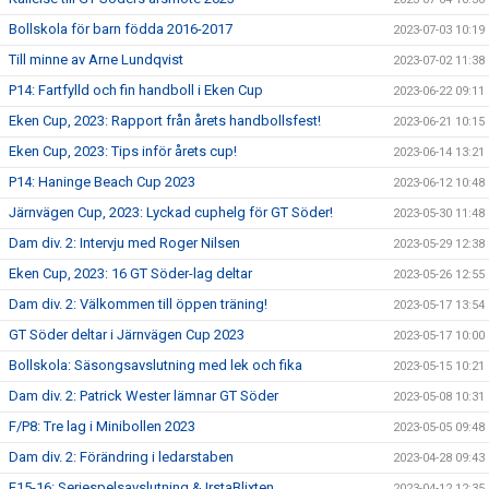
Bollskola för barn födda 2016-2017
2023-07-03 10:19
Till minne av Arne Lundqvist
2023-07-02 11:38
P14: Fartfylld och fin handboll i Eken Cup
2023-06-22 09:11
Eken Cup, 2023: Rapport från årets handbollsfest!
2023-06-21 10:15
Eken Cup, 2023: Tips inför årets cup!
2023-06-14 13:21
P14: Haninge Beach Cup 2023
2023-06-12 10:48
Järnvägen Cup, 2023: Lyckad cuphelg för GT Söder!
2023-05-30 11:48
Dam div. 2: Intervju med Roger Nilsen
2023-05-29 12:38
Eken Cup, 2023: 16 GT Söder-lag deltar
2023-05-26 12:55
Dam div. 2: Välkommen till öppen träning!
2023-05-17 13:54
GT Söder deltar i Järnvägen Cup 2023
2023-05-17 10:00
Bollskola: Säsongsavslutning med lek och fika
2023-05-15 10:21
Dam div. 2: Patrick Wester lämnar GT Söder
2023-05-08 10:31
F/P8: Tre lag i Minibollen 2023
2023-05-05 09:48
Dam div. 2: Förändring i ledarstaben
2023-04-28 09:43
F15-16: Seriespelsavslutning & IrstaBlixten
2023-04-12 12:35