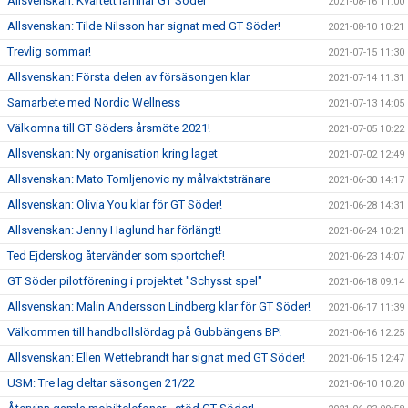
Allsvenskan: Kvartett lämnar GT Söder
2021-08-16 11:00
Allsvenskan: Tilde Nilsson har signat med GT Söder!
2021-08-10 10:21
Trevlig sommar!
2021-07-15 11:30
Allsvenskan: Första delen av försäsongen klar
2021-07-14 11:31
Samarbete med Nordic Wellness
2021-07-13 14:05
Välkomna till GT Söders årsmöte 2021!
2021-07-05 10:22
Allsvenskan: Ny organisation kring laget
2021-07-02 12:49
Allsvenskan: Mato Tomljenovic ny målvaktstränare
2021-06-30 14:17
Allsvenskan: Olivia You klar för GT Söder!
2021-06-28 14:31
Allsvenskan: Jenny Haglund har förlängt!
2021-06-24 10:21
Ted Ejderskog återvänder som sportchef!
2021-06-23 14:07
GT Söder pilotförening i projektet "Schysst spel"
2021-06-18 09:14
Allsvenskan: Malin Andersson Lindberg klar för GT Söder!
2021-06-17 11:39
Välkommen till handbollslördag på Gubbängens BP!
2021-06-16 12:25
Allsvenskan: Ellen Wettebrandt har signat med GT Söder!
2021-06-15 12:47
USM: Tre lag deltar säsongen 21/22
2021-06-10 10:20