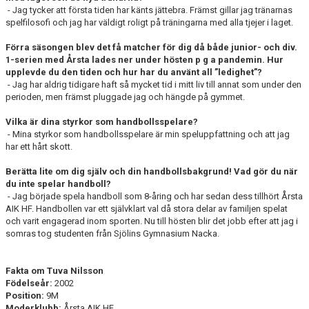
- Jag tycker att första tiden har känts jättebra. Främst gillar jag tränarnas
spelfilosofi och jag har väldigt roligt på träningarna med alla tjejer i laget.
Förra säsongen blev det få matcher för dig då både junior- och div.
1-serien med Årsta lades ner under hösten p g a pandemin. Hur
upplevde du den tiden och hur har du använt all ”ledighet”?
- Jag har aldrig tidigare haft så mycket tid i mitt liv till annat som under den
perioden, men främst pluggade jag och hängde på gymmet.
Vilka är dina styrkor som handbollsspelare?
- Mina styrkor som handbollsspelare är min speluppfattning och att jag
har ett hårt skott.
Berätta lite om dig själv och din handbollsbakgrund! Vad gör du när
du inte spelar handboll?
- Jag började spela handboll som 8-åring och har sedan dess tillhört Årsta
AIK HF. Handbollen var ett självklart val då stora delar av familjen spelat
och varit engagerad inom sporten. Nu till hösten blir det jobb efter att jag i
somras tog studenten från Sjölins Gymnasium Nacka.
Fakta om Tuva Nilsson
Födelseår:
2002
Position:
9M
Moderklubb:
Årsta AIK HF