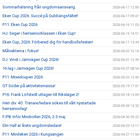
Sommarhälsning från ungdomsansvarig
2026-06-17 12:00
Eken Cup 2026: Succé på Gubbängsfältet!
2026-06-17 09:47
P11: Eken Cup 2026
2026-06-16 11:03
HJ: Seger i herrseniorklassen i Eken Cup!
2026-06-15 14:51
Eken Cup, 2026: Förbered dig för handbollsfesten!
2026-06-11 13:49
Målvakterna i fokus!
2026-06-02 16:14
DJ: Vinst i Järnvägen Cup 2026!
2026-06-01 15:39
16 lag i Järnvägen Cup 2026!
2026-05-27 08:54
P11: Mixedcupen 2026
2026-05-25 12:45
GT Söder på aktivitetsmässa!
2026-05-19 17:01
P16: Frank Löfstedt uttagen till Riksläger 2!
2026-05-18 13:09
Herr div. 4Ö: Tränare/ledare sökes till vårt nystartade
2026-05-04 12:32
herrseniorlag!
F/P8: Inför Minibollen 2026, 2-3 maj
2026-04-30 09:22
Elin Hall är årets ungdomsledare!
2026-04-29 13:17
P11: Minileken 2026 i Kungsängen
2026-04-27 11:54