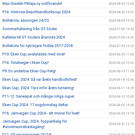
Max Gisslén Pihlaja ny ordförande!
2024-08-29 15:03
P16: Vintrosa Beachhandbollscup 2024
2024-08-20 14:57
Bollskola, säsongen 24/25
2024-08-09 13:26
Sommarhälsning från GT Söder
2024-07-05 14:42
Kallelse till GT Söders årsmöte 2024
2024-07-04 14:45
Bollskola för nybörjare födda 2017-2018
2024-07-03 14:25
P10: Eken Cup avslutades med vinst!
2024-06-25 11:05
P16: Totalseger i Eken Cup!
2024-06-24 10:55
P9: En underbar Eken Cup-helg!
2024-06-19 11:09
Eken Cup, 2024: Så var årets handbollsfest!
2024-06-18 15:36
Eken Cup, 2024: Tips inför årets turnering!
2024-06-11 14:29
P11-12: Seriespel och många roliga cuper
2024-06-10 10:00
Eken Cup 2024: 17 ungdomslag deltar
2024-06-05 14:36
P16: Järnvägen Cup 2024 - ett minne för livet!
2024-06-03 14:14
Järnvägen Cup, 2024: Toppenhelg för
2024-05-31 12:15
#unviersumsbästagäng!
F11: Så var säsongen 23/24!
2024-05-29 10:29