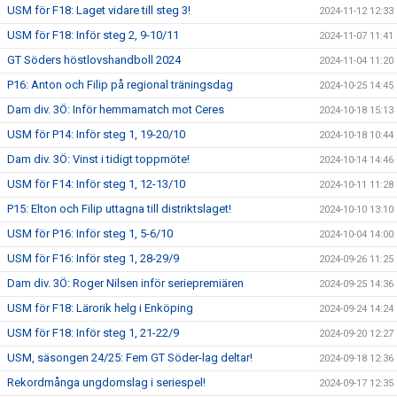
USM för F18: Laget vidare till steg 3!
2024-11-12 12:33
USM för F18: Inför steg 2, 9-10/11
2024-11-07 11:41
GT Söders höstlovshandboll 2024
2024-11-04 11:20
P16: Anton och Filip på regional träningsdag
2024-10-25 14:45
Dam div. 3Ö: Inför hemmamatch mot Ceres
2024-10-18 15:13
USM för P14: Inför steg 1, 19-20/10
2024-10-18 10:44
Dam div. 3Ö: Vinst i tidigt toppmöte!
2024-10-14 14:46
USM för F14: Inför steg 1, 12-13/10
2024-10-11 11:28
P15: Elton och Filip uttagna till distriktslaget!
2024-10-10 13:10
USM för P16: Inför steg 1, 5-6/10
2024-10-04 14:00
USM för F16: Inför steg 1, 28-29/9
2024-09-26 11:25
Dam div. 3Ö: Roger Nilsen inför seriepremiären
2024-09-25 14:36
USM för F18: Lärorik helg i Enköping
2024-09-24 14:24
USM för F18: Inför steg 1, 21-22/9
2024-09-20 12:27
USM, säsongen 24/25: Fem GT Söder-lag deltar!
2024-09-18 12:36
Rekordmånga ungdomslag i seriespel!
2024-09-17 12:35