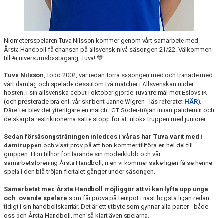
Niometersspelaren Tuva Nilsson kommer genom vårt samarbete med
Årsta Handboll få chansen på allsvensk nivå säsongen 21/22. Välkommen
till #universumsbästagäng, Tuva! 💙
Tuva Nilsson
, född 2002, var redan förra säsongen med och tränade med
vårt damlag och spelade dessutom två matcher i Allsvenskan under
hösten. I sin allsvenska debut i oktober gjorde Tuva tre mål mot Eslövs IK
(och presterade bra enl. vår skribent Janne Wigren - läs referatet
HÄR
).
Därefter blev det ytterligare en match i GT Söder-tröjan innan pandemin och
de skärpta restriktionerna satte stopp för att utöka truppen med juniorer.
Sedan försäsongsträningen inleddes i våras har Tuva varit med i
damtruppen
och visat prov på att hon kommer tillföra en hel del till
gruppen. Hon tillhör fortfarande sin moderklubb och vår
samarbetsförening Årsta Handboll, men vi kommer säkerligen få se henne
spela i den blå tröjan flertalet gånger under säsongen.
Samarbetet med Årsta Handboll möjliggör
att vi kan lyfta upp unga
och lovande spelare
som får prova på tempot i näst högsta ligan redan
tidigt i sin handbollskarriär. Det är ett utbyte som gynnar alla parter - både
oss och Årsta Handboll, men så klart även spelarna.