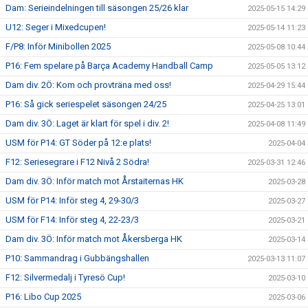
Dam: Serieindelningen till säsongen 25/26 klar
2025-05-15 14:29
U12: Seger i Mixedcupen!
2025-05-14 11:23
F/P8: Inför Minibollen 2025
2025-05-08 10:44
P16: Fem spelare på Barça Academy Handball Camp
2025-05-05 13:12
Dam div. 2Ö: Kom och provträna med oss!
2025-04-29 15:44
P16: Så gick seriespelet säsongen 24/25
2025-04-25 13:01
Dam div. 3Ö: Laget är klart för spel i div. 2!
2025-04-08 11:49
USM för P14: GT Söder på 12:e plats!
2025-04-04
F12: Seriesegrare i F12 Nivå 2 Södra!
2025-03-31 12:46
Dam div. 3Ö: Inför match mot Årstaiternas HK
2025-03-28
USM för P14: Inför steg 4, 29-30/3
2025-03-27
USM för F14: Inför steg 4, 22-23/3
2025-03-21
Dam div. 3Ö: Inför match mot Åkersberga HK
2025-03-14
P10: Sammandrag i Gubbängshallen
2025-03-13 11:07
F12: Silvermedalj i Tyresö Cup!
2025-03-10
P16: Libo Cup 2025
2025-03-06