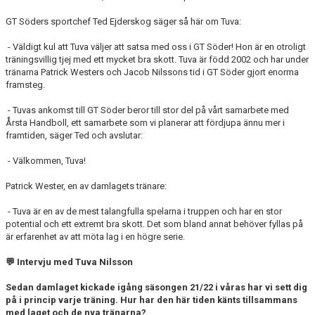
GT Söders sportchef Ted Ejderskog säger så här om Tuva:
- Väldigt kul att Tuva väljer att satsa med oss i GT Söder! Hon är en otroligt
träningsvillig tjej med ett mycket bra skott. Tuva är född 2002 och har under
tränarna Patrick Westers och Jacob Nilssons tid i GT Söder gjort enorma
framsteg.
- Tuvas ankomst till GT Söder beror till stor del på vårt samarbete med
Årsta Handboll, ett samarbete som vi planerar att fördjupa ännu mer i
framtiden, säger Ted och avslutar:
- Välkommen, Tuva!
Patrick Wester, en av damlagets tränare:
- Tuva är en av de mest talangfulla spelarna i truppen och har en stor
potential och ett extremt bra skott. Det som bland annat behöver fyllas på
är erfarenhet av att möta lag i en högre serie.
💬
Intervju med Tuva Nilsson
Sedan damlaget kickade igång säsongen 21/22 i våras har vi sett dig
på i princip varje träning. Hur har den här tiden känts tillsammans
med laget och de nya tränarna?