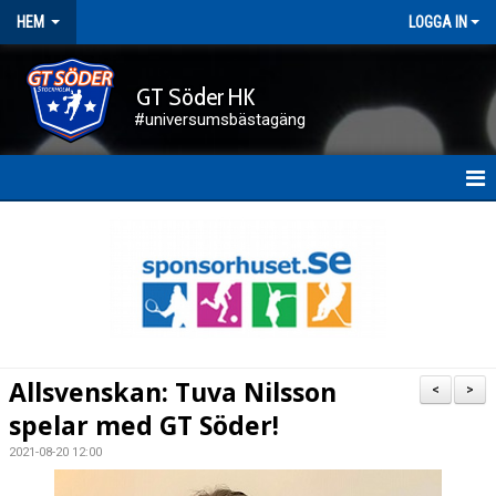
HEM
LOGGA IN
GT Söder HK
#universumsbästagäng
HEM
NYHETER
FÖRENINGEN
KALENDER
Allsvenskan: Tuva Nilsson
<
>
KONTAKT
spelar med GT Söder!
2021-08-20 12:00
DOKUMENT