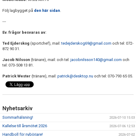
Följ lagbygget på
den här sidan
.
---
Ev. frågor besvaras av:
Ted Ejderskog
(sportchef), mail:
tedejderskog69@gmail.com
och tel: 072-
872 90 31.
Jacob Nilsson
(tränare), mail: och tel:
jacobnilsson140@gmail.com
och
tel: 073-508 13 81.
Patrick Wester
(tränare), mail:
patrick@desktop.nu
och tel: 070-793 65 05.
Nyhetsarkiv
Sommarhälsning!
2026-07-10 15:03
Kallelse till årsmötet 2026
2026-07-06 12:53
Handboll för nybörjare!
2026-07-02