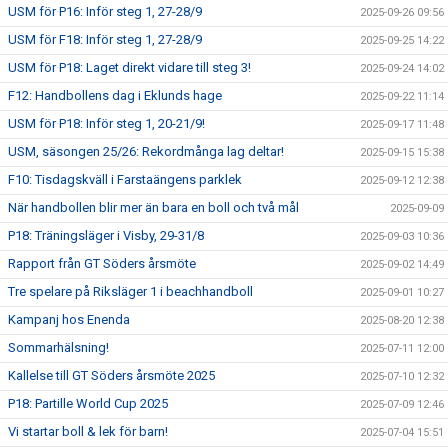
USM för P16: Inför steg 1, 27-28/9
2025-09-26 09:56
USM för F18: Inför steg 1, 27-28/9
2025-09-25 14:22
USM för P18: Laget direkt vidare till steg 3!
2025-09-24 14:02
F12: Handbollens dag i Eklunds hage
2025-09-22 11:14
USM för P18: Inför steg 1, 20-21/9!
2025-09-17 11:48
USM, säsongen 25/26: Rekordmånga lag deltar!
2025-09-15 15:38
F10: Tisdagskväll i Farstaängens parklek
2025-09-12 12:38
När handbollen blir mer än bara en boll och två mål
2025-09-09
P18: Träningsläger i Visby, 29-31/8
2025-09-03 10:36
Rapport från GT Söders årsmöte
2025-09-02 14:49
Tre spelare på Riksläger 1 i beachhandboll
2025-09-01 10:27
Kampanj hos Enenda
2025-08-20 12:38
Sommarhälsning!
2025-07-11 12:00
Kallelse till GT Söders årsmöte 2025
2025-07-10 12:32
P18: Partille World Cup 2025
2025-07-09 12:46
Vi startar boll & lek för barn!
2025-07-04 15:51