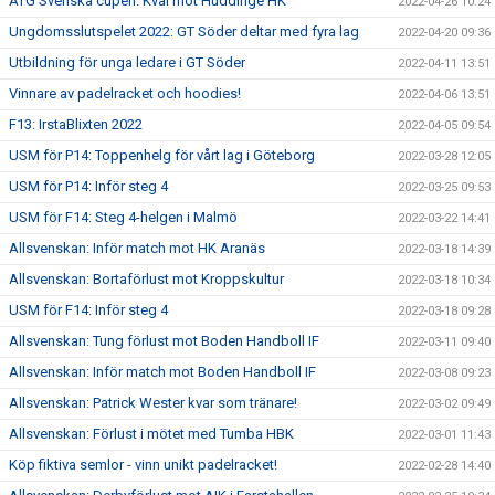
ATG Svenska cupen: Kval mot Huddinge HK
2022-04-26 10:24
Ungdomsslutspelet 2022: GT Söder deltar med fyra lag
2022-04-20 09:36
Utbildning för unga ledare i GT Söder
2022-04-11 13:51
Vinnare av padelracket och hoodies!
2022-04-06 13:51
F13: IrstaBlixten 2022
2022-04-05 09:54
USM för P14: Toppenhelg för vårt lag i Göteborg
2022-03-28 12:05
USM för P14: Inför steg 4
2022-03-25 09:53
USM för F14: Steg 4-helgen i Malmö
2022-03-22 14:41
Allsvenskan: Inför match mot HK Aranäs
2022-03-18 14:39
Allsvenskan: Bortaförlust mot Kroppskultur
2022-03-18 10:34
USM för F14: Inför steg 4
2022-03-18 09:28
Allsvenskan: Tung förlust mot Boden Handboll IF
2022-03-11 09:40
Allsvenskan: Inför match mot Boden Handboll IF
2022-03-08 09:23
Allsvenskan: Patrick Wester kvar som tränare!
2022-03-02 09:49
Allsvenskan: Förlust i mötet med Tumba HBK
2022-03-01 11:43
Köp fiktiva semlor - vinn unikt padelracket!
2022-02-28 14:40