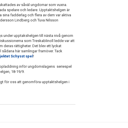
pskattades av såväl ungdomar som vuxna.
glada spelare och ledare. Upptaktshelgen är
ffa sina fadderlag och flera av dem var aktiva
ndersson Lindberg och Tuva Nilsson
s under upptakshelgen till nästa nivå genom
iskussionerna som Treskablinoll ledde var att
deras rättigheter. Det blev ett lyckat
till sådana här samlingar framöver. Tack
jektet Schysst spel
!
uppladdning inför ungdomslagens seriespel
elgen, 18-19/9.
ligt för oss att genomföra upptaktshelgen i