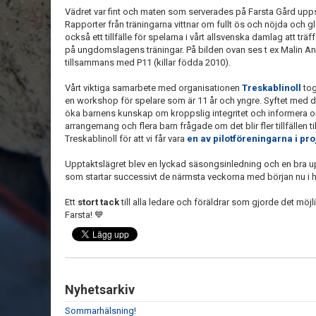
Vädret var fint och maten som serverades på Farsta Gård up
Rapporter från träningarna vittnar om fullt ös och nöjda och 
också ett tillfälle för spelarna i vårt allsvenska damlag att trä
på ungdomslagens träningar. På bilden ovan ses t ex Malin A
tillsammans med P11 (killar födda 2010).
Vårt viktiga samarbete med organisationen
Treskablinoll
tog
en workshop för spelare som är 11 år och yngre. Syftet med d
öka barnens kunskap om kroppslig integritet och informera om 
arrangemang och flera barn frågade om det blir fler tillfällen 
Treskablinoll för att vi får vara
en av pilotföreningarna i pro
Upptaktslägret blev en lyckad säsongsinledning och en bra 
som startar successivt de närmsta veckorna med början nu i h
Ett
stort tack
till alla ledare och föräldrar som gjorde det möj
Farsta! 💙
Nyhetsarkiv
Sommarhälsning!