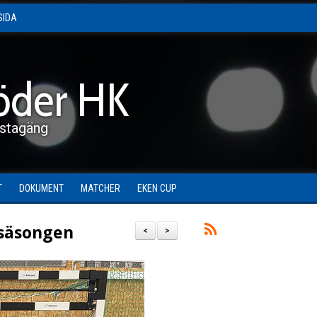
SIDA
öder HK
stagäng
T
DOKUMENT
MATCHER
EKEN CUP
 säsongen
<
>