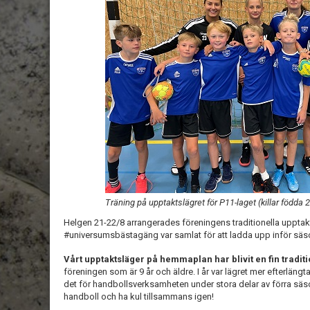
Träning på upptaktslägret för P11-laget (killar födda 
Helgen 21-22/8 arrangerades föreningens traditionella upptakt
#universumsbästagäng var samlat för att ladda upp inför sä
Vårt upptaktsläger på hemmaplan har blivit en fin tradit
föreningen som är 9 år och äldre. I år var lägret mer efterlängt
det för handbollsverksamheten under stora delar av förra säs
handboll och ha kul tillsammans igen!