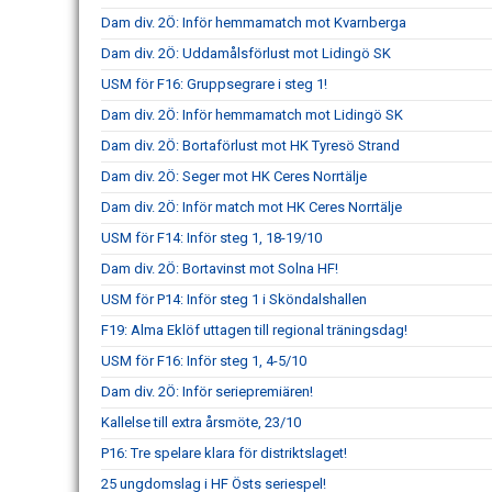
Dam div. 2Ö: Inför hemmamatch mot Kvarnberga
Dam div. 2Ö: Uddamålsförlust mot Lidingö SK
USM för F16: Gruppsegrare i steg 1!
Dam div. 2Ö: Inför hemmamatch mot Lidingö SK
Dam div. 2Ö: Bortaförlust mot HK Tyresö Strand
Dam div. 2Ö: Seger mot HK Ceres Norrtälje
Dam div. 2Ö: Inför match mot HK Ceres Norrtälje
USM för F14: Inför steg 1, 18-19/10
Dam div. 2Ö: Bortavinst mot Solna HF!
USM för P14: Inför steg 1 i Sköndalshallen
F19: Alma Eklöf uttagen till regional träningsdag!
USM för F16: Inför steg 1, 4-5/10
Dam div. 2Ö: Inför seriepremiären!
Kallelse till extra årsmöte, 23/10
P16: Tre spelare klara för distriktslaget!
25 ungdomslag i HF Östs seriespel!