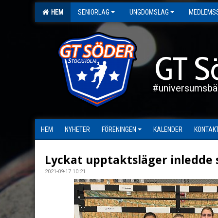
HEM
SENIORLAG
UNGDOMSLAG
MEDLEMS
GT S
#universumsbä
HEM
NYHETER
FÖRENINGEN
KALENDER
KONTAK
Lyckat upptaktsläger inledde
2021-09-17 10:21