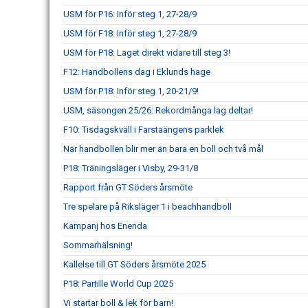
USM för P16: Inför steg 1, 27-28/9
USM för F18: Inför steg 1, 27-28/9
USM för P18: Laget direkt vidare till steg 3!
F12: Handbollens dag i Eklunds hage
USM för P18: Inför steg 1, 20-21/9!
USM, säsongen 25/26: Rekordmånga lag deltar!
F10: Tisdagskväll i Farstaängens parklek
När handbollen blir mer än bara en boll och två mål
P18: Träningsläger i Visby, 29-31/8
Rapport från GT Söders årsmöte
Tre spelare på Riksläger 1 i beachhandboll
Kampanj hos Enenda
Sommarhälsning!
Kallelse till GT Söders årsmöte 2025
P18: Partille World Cup 2025
Vi startar boll & lek för barn!