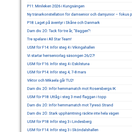
P11: Minileken 2026 i Kungsängen
Ny tränarkonstellation för damsenior och damjunior – fokus p
P18: Laget på äventyr i Skåne och Danmark
Dam div. 2Ö: Tack för tre år, "Baggen"!
Tre spelare i All Star Team!
USM för F14: Inför steg 4 i Vikingahallen
Vi startar herrseniorlag säsongen 26/27!
USM för F16: Inför steg 4 i Eskilstuna
USM för P14: Inför steg 4, 7-8 mars
Viktor och Mikaela går TU2!
Dam div. 2Ö: Inför hemmamatch mot Rosersbergs IK
USM för P18: Uttåg i steg 3 med flaggan i topp
Dam div. 2Ö: Inför hemmamatch mot Tyresö Strand
Dam div. 2Ö: Stark upphämtning räckte inte hela vägen
USM för P18: Inför steg 3 i Lindesberg
USM för F14: Inför steg 3 i Sköndalshallen