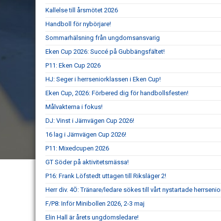
Kallelse till årsmötet 2026
Handboll för nybörjare!
Sommarhälsning från ungdomsansvarig
Eken Cup 2026: Succé på Gubbängsfältet!
P11: Eken Cup 2026
HJ: Seger i herrseniorklassen i Eken Cup!
Eken Cup, 2026: Förbered dig för handbollsfesten!
Målvakterna i fokus!
DJ: Vinst i Järnvägen Cup 2026!
16 lag i Järnvägen Cup 2026!
P11: Mixedcupen 2026
GT Söder på aktivitetsmässa!
P16: Frank Löfstedt uttagen till Riksläger 2!
Herr div. 4Ö: Tränare/ledare sökes till vårt nystartade herrsenio
F/P8: Inför Minibollen 2026, 2-3 maj
Elin Hall är årets ungdomsledare!