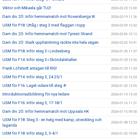
Viktor och Mikaela går TU2!
2026-02-23 15:00
Dam div. 2Ö: Inför hemmamatch mot Rosersbergs IK
2026-02-19 11:26
USM för P18: Uttåg i steg 3 med flaggan i topp
2026-02-09 15:42
Dam div. 2Ö: Inför hemmamatch mot Tyresö Strand
2026-02-06 10:12
Dam div. 2Ö: Stark upphämtning räckte inte hela vägen
2026-02-02 10:41
USM för P18: Inför steg 3 i Lindesberg
2026-01-30 11:37
USM för F14: Inför steg 3 i Sköndalshallen
2026-01-29 15:55
Frank Löfstedt antagen till RIG!
2026-01-29 11:43
USM för P14: Inför steg 3, 24-25/1
2026-01-22 15:03
USM för F16: Laget vidare till steg 4!
2026-01-20 12:55
Introduktionsutbildning för nya ledare
2026-01-19 13:24
USM för F16: Inför steg 3, 17-18/1
2026-01-16 11:21
Dam div. 2Ö: Inför hemmamatch mot Uppsala HK
2026-01-15 09:30
USM för F18: Steg 3 - en helg med kamp, utveckling och
2026-01-08 12:33
laganda
USM för F18: Inför steg 3, 3-4/1
2026-01-02 10:00