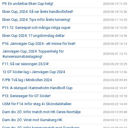
P9: En underbar Eken Cup-helg!
2024-06-19 11:09
Eken Cup, 2024: Så var årets handbollsfest!
2024-06-18 15:36
Eken Cup, 2024: Tips inför årets turnering!
2024-06-11 14:29
P11-12: Seriespel och många roliga cuper
2024-06-10 10:00
Eken Cup 2024: 17 ungdomslag deltar
2024-06-05 14:36
P16: Järnvägen Cup 2024 - ett minne för livet!
2024-06-03 14:14
Järnvägen Cup, 2024: Toppenhelg för
2024-05-31 12:15
#unviersumsbästagäng!
F11: Så var säsongen 23/24!
2024-05-29 10:29
12 GT Söder-lag i Järnvägen Cup 2024
2024-05-23 12:06
F/P8: Två lag i Minibollen 2024
2024-05-03 09:49
P16: A-slutspel i Katrineholm Handboll Cup
2024-04-22 10:47
P13: Serieseger för GT Söder!
2024-03-25 10:18
USM för F14: Inför steg 4 i Sköndalshallen
2024-03-22 14:43
Dam div. 2Ö: Inför match mot HK Ceres Norrtälje
2024-03-13 09:48
Dam div. 2Ö: Vinst mot Gurraberg HK
2024-03-12 11:23
Dam div. 2Ö: Inför hemmamatch mot Gurraberg