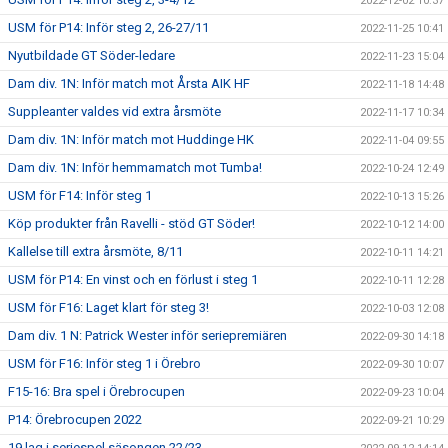
2022-12-02 10:37
USM för P14: Inför steg 2, 26-27/11
2022-11-25 10:41
Nyutbildade GT Söder-ledare
2022-11-23 15:04
Dam div. 1N: Inför match mot Årsta AIK HF
2022-11-18 14:48
Suppleanter valdes vid extra årsmöte
2022-11-17 10:34
Dam div. 1N: Inför match mot Huddinge HK
2022-11-04 09:55
Dam div. 1N: Inför hemmamatch mot Tumba!
2022-10-24 12:49
USM för F14: Inför steg 1
2022-10-13 15:26
Köp produkter från Ravelli - stöd GT Söder!
2022-10-12 14:00
Kallelse till extra årsmöte, 8/11
2022-10-11 14:21
USM för P14: En vinst och en förlust i steg 1
2022-10-11 12:28
USM för F16: Laget klart för steg 3!
2022-10-03 12:08
Dam div. 1 N: Patrick Wester inför seriepremiären
2022-09-30 14:18
USM för F16: Inför steg 1 i Örebro
2022-09-30 10:07
F15-16: Bra spel i Örebrocupen
2022-09-23 10:04
P14: Örebrocupen 2022
2022-09-21 10:29
19 lag i seriespel säsongen 22/23