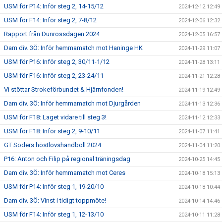
USM för P14: Inför steg 2, 14-15/12
2024-12-12 12:49
USM för F14: Inför steg 2, 7-8/12
2024-12-06 12:32
Rapport från Dunrossdagen 2024
2024-12-05 16:57
Dam div. 3Ö: Inför hemmamatch mot Haninge HK
2024-11-29 11:07
USM för P16: Inför steg 2, 30/11-1/12
2024-11-28 13:11
USM för F16: Inför steg 2, 23-24/11
2024-11-21 12:28
Vi stöttar Strokeförbundet & Hjärnfonden!
2024-11-19 12:49
Dam div. 3Ö: Inför hemmamatch mot Djurgården
2024-11-13 12:36
USM för F18: Laget vidare till steg 3!
2024-11-12 12:33
USM för F18: Inför steg 2, 9-10/11
2024-11-07 11:41
GT Söders höstlovshandboll 2024
2024-11-04 11:20
P16: Anton och Filip på regional träningsdag
2024-10-25 14:45
Dam div. 3Ö: Inför hemmamatch mot Ceres
2024-10-18 15:13
USM för P14: Inför steg 1, 19-20/10
2024-10-18 10:44
Dam div. 3Ö: Vinst i tidigt toppmöte!
2024-10-14 14:46
USM för F14: Inför steg 1, 12-13/10
2024-10-11 11:28