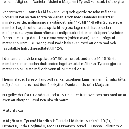
fel samtidigt som Daniela Lidsheim-Marjasin i Tyresö var stark i sitt skytte.
Vänstersexan
Hannah Eldås
var duktig och gjorde tre raka mål för GT
Söder i slutet av den första halvleken. I och med Hannahs fullträffar
minskades det målmässiga avståndet från 11-5 till 11-8 efter 25 spelade
minuter. Laget fortsatte att spela till sig bra lägen och hade sedan
möjlighet att krypa ännu närmare i målprotokollet, men skärpan i avsluten
fanns inte riktigt där.
Tilda Pettersson
(bilden ovan), som utsågs till
matchens lirare i GT Söder, avslutade halvleken med att göra mål och
fastställde halvtidsresultatet till 12-9.
I den andra halvleken spelade GT Söder helt ok under de 10-15 första
minuterna, men sedan drabbades laget av total måltorka. Tyresö gjorde
matchens sju sista mål och vann till slut med 27-15.
I hemmalaget Tyresö Handboll var kantspelaren Linn Henner målfarlig (åtta
mål) tillsammans med tiomålsskytten Daniela Lidsheim-Marjasin.
Nu gäller det för GT Söder att orka i 60 minuter framöver och min önskan är
även att skärpan i avsluten ska bli bättre.
Matchfakta
Målgörare, Tyresö Handboll:
Daniela Lidsheim-Marjasin 10 (3), Linn
Henner 8, Frida Höglund 3, Moa Huurinainen Reisell 3, Hanna Hellström 2,