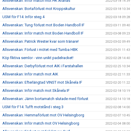
Allsvenskan: Inför match mot HK Aranäs
2022-03-18 14:39
Allsvenskan: Bortaförlust mot Kroppskultur
2022-03-18 10:34
USM för F14: Inför steg 4
2022-03-18 09:28
Allsvenskan: Tung förlust mot Boden Handboll IF
2022-03-11 09:40
Allsvenskan: Inför match mot Boden Handboll IF
2022-03-08 09:23
Allsvenskan: Patrick Wester kvar som tränare!
2022-03-02 09:49
Allsvenskan: Förlust i mötet med Tumba HBK
2022-03-01 11:43
Köp fiktiva semlor - vinn unikt padelracket!
2022-02-28 14:40
Allsvenskan: Derbyförlust mot AIK i Farstahallen
2022-02-25 10:34
Allsvenskan: Inför match mot AIK
2022-02-22 11:33
Allsvenskan: Efterlängtad VINST mot Skånela IF
2022-02-20 11:22
Allsvenskan: Inför match mot Skånela IF
2022-02-18 10:19
Allsvenskan: Jämn bortamatch slutade med förlust
2022-02-14 10:18
USM för F14: Tufft motstånd i steg 3
2022-02-08 14:00
Allsvenskan: Hemmaförlust mot OV Helsingborg
2022-02-07 10:45
Allsvenskan: Inför match mot OV Helsingborg
2022-02-04 08:00