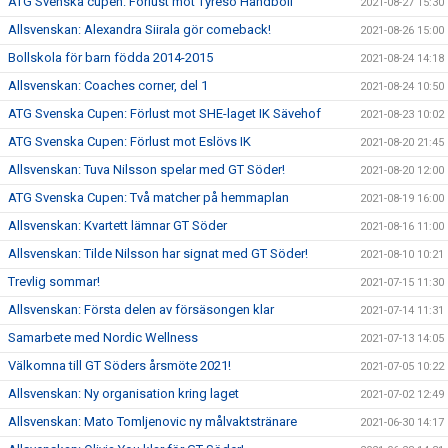
ATG Svenska cupen: Förlust mot Tyresö Handboll
2021-08-27 15:30
Allsvenskan: Alexandra Siirala gör comeback!
2021-08-26 15:00
Bollskola för barn födda 2014-2015
2021-08-24 14:18
Allsvenskan: Coaches corner, del 1
2021-08-24 10:50
ATG Svenska Cupen: Förlust mot SHE-laget IK Sävehof
2021-08-23 10:02
ATG Svenska Cupen: Förlust mot Eslövs IK
2021-08-20 21:45
Allsvenskan: Tuva Nilsson spelar med GT Söder!
2021-08-20 12:00
ATG Svenska Cupen: Två matcher på hemmaplan
2021-08-19 16:00
Allsvenskan: Kvartett lämnar GT Söder
2021-08-16 11:00
Allsvenskan: Tilde Nilsson har signat med GT Söder!
2021-08-10 10:21
Trevlig sommar!
2021-07-15 11:30
Allsvenskan: Första delen av försäsongen klar
2021-07-14 11:31
Samarbete med Nordic Wellness
2021-07-13 14:05
Välkomna till GT Söders årsmöte 2021!
2021-07-05 10:22
Allsvenskan: Ny organisation kring laget
2021-07-02 12:49
Allsvenskan: Mato Tomljenovic ny målvaktstränare
2021-06-30 14:17