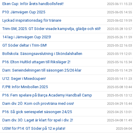
Eken Cup: Inför årets handbollsfest!
2025-06-11 15:23
P10: Järnvägen Cup 2025
2025-06-05 14:55
Lyckad inspirationsdag för tränare
2025-06-02 19:59
Trim-SM, 2025: GT Söder visade kampvilja, glädje och stil!
2025-05-28 10:57
14 lag i Järnvägen Cup 2025!
2025-05-26 11:59
GT Söder deltar i Trim-SM!
2025-05-22 16:03
Bollskola: Säsongsavslutning i Sköndalshallen
2025-05-19 12:01
P16: Elton Hultlid uttagen till Riksläger 2!
2025-05-16 15:34
Dam: Serieindelningen till säsongen 25/26 klar
2025-05-15 14:29
U12: Seger i Mixedcupen!
2025-05-14 11:23
F/P8: Inför Minibollen 2025
2025-05-08 10:44
P16: Fem spelare på Barça Academy Handball Camp
2025-05-05 13:12
Dam div. 2Ö: Kom och provträna med oss!
2025-04-29 15:44
P16: Så gick seriespelet säsongen 24/25
2025-04-25 13:01
Dam div. 3Ö: Laget är klart för spel i div. 2!
2025-04-08 11:49
USM för P14: GT Söder på 12:e plats!
2025-04-04