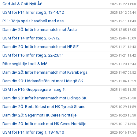
God Jul & Gott Nytt År!
2025-12-22 11:00
USM för F14: Inför steg 2, 13-14/12
2025-12-12 09:44
P11: Börja spela handboll med oss!
2025-12-11 11:43
Dam div. 2Ö: Inför hemmamatch mot Årsta
2025-12-05 16:05
USM för P14: Inför steg 2, 6-7/12
2025-12-04 16:09
Dam div. 2Ö: Inför hemmamatch mot HF SIF
2025-11-21 14:43
USM för P16: Inför steg 2, 22-23/11
2025-11-21 11:42
Rörelseglädje i boll & lek!
2025-11-20 13:43
Dam div. 2Ö: Inför hemmamatch mot Kvarnberga
2025-11-07 09:52
Dam div. 2Ö: Uddamålsförlust mot Lidingö SK
2025-11-04 10:59
USM för F16: Gruppsegrare i steg 1!
2025-11-03 11:25
Dam div. 2Ö: Inför hemmamatch mot Lidingö SK
2025-10-30
Dam div. 2Ö: Bortaförlust mot HK Tyresö Strand
2025-10-29 11:59
Dam div. 2Ö: Seger mot HK Ceres Norrtälje
2025-10-20 13:30
Dam div. 2Ö: Inför match mot HK Ceres Norrtälje
2025-10-17 14:56
USM för F14: Inför steg 1, 18-19/10
2025-10-16 17:34