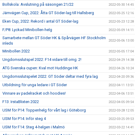
Bollskola: Avslutning på säsongen 21/22
2022-05-30 14:45
Järnvägen Cup, 2022: Åtta GT Söder-lag till Hallsberg
2022-05-25 12:16
Eken Cup, 2022: Rekord i antal GT Söder-lag
2022-05-23 12:28
F/P8: Lyckad Minibollen-helg
2022-05-09 14:11
Samarbete mellan GT Söder HK & Spårvägen HF Stockholm
2022-05-06 13:00
inleds
Minibollen 2022
2022-05-05 17:04
Ungdomsslutspel 2022: F14 vidare till omg. 2!
2022-04-29 14:38
ATG Svenska cupen: Kval mot Huddinge HK
2022-04-26 10:24
Ungdomsslutspelet 2022: GT Söder deltar med fyra lag
2022-04-20 09:36
Utbildning för unga ledare i GT Söder
2022-04-11 13:51
Vinnare av padelracket och hoodies!
2022-04-06 13:51
F13: IrstaBlixten 2022
2022-04-05 09:54
USM för P14: Toppenhelg för vårt lag i Göteborg
2022-03-28 12:05
USM för P14: Inför steg 4
2022-03-25 09:53
USM för F14: Steg 4-helgen i Malmö
2022-03-22 14:41