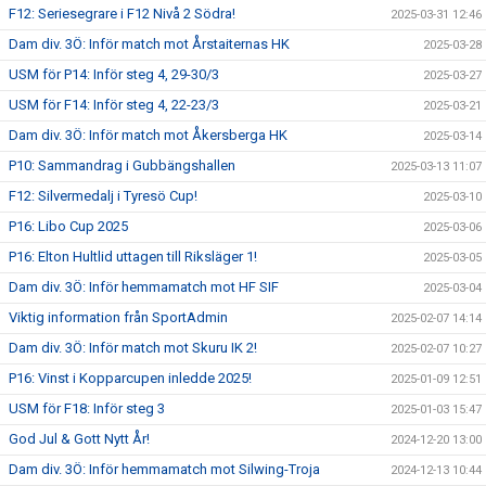
F12: Seriesegrare i F12 Nivå 2 Södra!
2025-03-31 12:46
Dam div. 3Ö: Inför match mot Årstaiternas HK
2025-03-28
USM för P14: Inför steg 4, 29-30/3
2025-03-27
USM för F14: Inför steg 4, 22-23/3
2025-03-21
Dam div. 3Ö: Inför match mot Åkersberga HK
2025-03-14
P10: Sammandrag i Gubbängshallen
2025-03-13 11:07
F12: Silvermedalj i Tyresö Cup!
2025-03-10
P16: Libo Cup 2025
2025-03-06
P16: Elton Hultlid uttagen till Riksläger 1!
2025-03-05
Dam div. 3Ö: Inför hemmamatch mot HF SIF
2025-03-04
Viktig information från SportAdmin
2025-02-07 14:14
Dam div. 3Ö: Inför match mot Skuru IK 2!
2025-02-07 10:27
P16: Vinst i Kopparcupen inledde 2025!
2025-01-09 12:51
USM för F18: Inför steg 3
2025-01-03 15:47
God Jul & Gott Nytt År!
2024-12-20 13:00
Dam div. 3Ö: Inför hemmamatch mot Silwing-Troja
2024-12-13 10:44