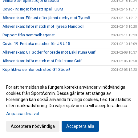
Vinnare av replikatröjor utsedda
2021-02-18 10:24
Covid-19: Inget fortsatt spel i USM
2021-02-16 15:17
Allsvenskan: Förlust efter jämnt derby mot Tyresö
2021-02-15 12:17
Allsvenskan: Inför match mot Tyresö Handboll
2021-02-13 10:25
Rapport från semmelbageriet
2021-02-11 15:23
Covid-19: Enstaka matcher för U8-U15
2021-02-10 12:09
Allsvenskan: GT Söder förlorade mot Eskilstuna Guif
2021-02-08 10:37
Allsvenskan: Inför match mot Eskilstuna Guif
2021-02-06 10:50
Köp fiktiva semlor och stöd GT Söder!
2021-02-03 12:23
Allsvenskan: Förlust mot serieledaren Kärra HF
2021-02-02 12:08
Allsvenskan: Inför match mot Kärra HF
För att hemsidan ska fungera korrekt använder vi nödvändiga
2021-01-29 15:05
cookies från SportAdmin. Dessa går inte att stänga av.
Allsvenskan: Bortaförlust mot Kroppskultur
2021-01-26 09:54
Föreningen kan också använda frivilliga cookies, t.ex. för statistik
Gåva till vår verksamhet
2021-01-25 09:47
eller marknadsföring. Du väljer själv om du vill acceptera dessa.
Covid-19: Inomhusträning för spelare födda 2005 & senare
2021-01-22 12:22
Anpassa dina val
Allsvenskan: Tremålsförlust mot Skånela IF
2021-01-19 10:07
Acceptera nödvändiga
Acceptera alla
Allsvenskan: Inför match mot Skånela IF
2021-01-16 18:00