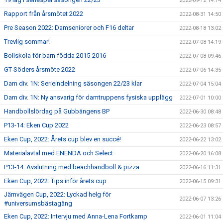
2022-09-12 14:14
Rapport från årsmötet 2022
2022-08-31 14:50
Pre Season 2022: Damseniorer och F16 deltar
2022-08-18 13:02
Trevlig sommar!
2022-07-08 14:19
Bollskola för barn födda 2015-2016
2022-07-08 09:46
GT Söders årsmöte 2022
2022-07-06 14:35
Dam div. 1N: Serieindelning säsongen 22/23 klar
2022-07-04 15:04
Dam div. 1N: Ny ansvarig för damtruppens fysiska upplägg
2022-07-01 10:00
Handbollslördag på Gubbängens BP
2022-06-30 08:48
P13-14: Eken Cup 2022
2022-06-23 08:57
Eken Cup, 2022: Årets cup blev en succé!
2022-06-22 13:02
Materialavtal med ENENDA och Select
2022-06-20 16:08
P13-14: Avslutning med beachhandboll & pizza
2022-06-16 11:31
Eken Cup, 2022: Tips inför årets cup
2022-06-15 09:31
Järnvägen Cup, 2022: Lyckad helg för
2022-06-07 13:26
#universumsbästagäng
Eken Cup, 2022: Intervju med Anna-Lena Fortkamp
2022-06-01 11:04