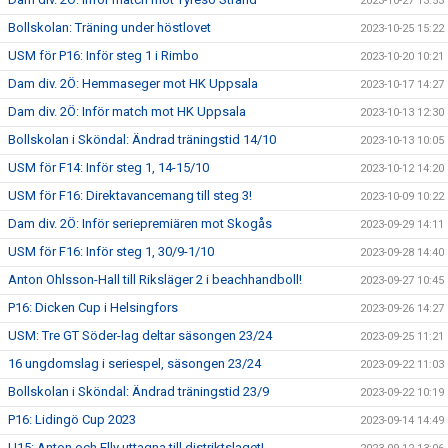
2023-10-27 13:53
Bollskolan: Träning under höstlovet
2023-10-25 15:22
USM för P16: Inför steg 1 i Rimbo
2023-10-20 10:21
Dam div. 2Ö: Hemmaseger mot HK Uppsala
2023-10-17 14:27
Dam div. 2Ö: Inför match mot HK Uppsala
2023-10-13 12:30
Bollskolan i Sköndal: Ändrad träningstid 14/10
2023-10-13 10:05
USM för F14: Inför steg 1, 14-15/10
2023-10-12 14:20
USM för F16: Direktavancemang till steg 3!
2023-10-09 10:22
Dam div. 2Ö: Inför seriepremiären mot Skogås
2023-09-29 14:11
USM för F16: Inför steg 1, 30/9-1/10
2023-09-28 14:40
Anton Ohlsson-Hall till Riksläger 2 i beachhandboll!
2023-09-27 10:45
P16: Dicken Cup i Helsingfors
2023-09-26 14:27
USM: Tre GT Söder-lag deltar säsongen 23/24
2023-09-25 11:21
16 ungdomslag i seriespel, säsongen 23/24
2023-09-22 11:03
Bollskolan i Sköndal: Ändrad träningstid 23/9
2023-09-22 10:19
P16: Lidingö Cup 2023
2023-09-14 14:49
U15: Anton och Elly uttagna till distriktslaget!