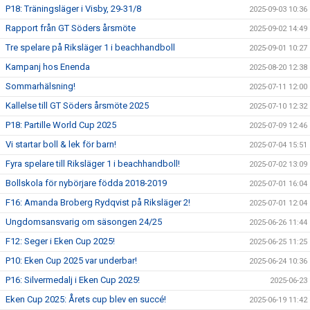
P18: Träningsläger i Visby, 29-31/8
2025-09-03 10:36
Rapport från GT Söders årsmöte
2025-09-02 14:49
Tre spelare på Riksläger 1 i beachhandboll
2025-09-01 10:27
Kampanj hos Enenda
2025-08-20 12:38
Sommarhälsning!
2025-07-11 12:00
Kallelse till GT Söders årsmöte 2025
2025-07-10 12:32
P18: Partille World Cup 2025
2025-07-09 12:46
Vi startar boll & lek för barn!
2025-07-04 15:51
Fyra spelare till Riksläger 1 i beachhandboll!
2025-07-02 13:09
Bollskola för nybörjare födda 2018-2019
2025-07-01 16:04
F16: Amanda Broberg Rydqvist på Riksläger 2!
2025-07-01 12:04
Ungdomsansvarig om säsongen 24/25
2025-06-26 11:44
F12: Seger i Eken Cup 2025!
2025-06-25 11:25
P10: Eken Cup 2025 var underbar!
2025-06-24 10:36
P16: Silvermedalj i Eken Cup 2025!
2025-06-23
Eken Cup 2025: Årets cup blev en succé!
2025-06-19 11:42