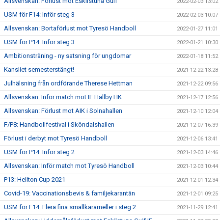
Allsvenskan: Förlust mot Eskilstuna Guif
2022-02-03 13:02
USM för F14: Inför steg 3
2022-02-03 10:07
Allsvenskan: Bortaförlust mot Tyresö Handboll
2022-01-27 11:01
USM för P14: Inför steg 3
2022-01-21 10:30
Ambitionsträning - ny satsning för ungdomar
2022-01-18 11:52
Kansliet semesterstängt!
2021-12-22 13:28
Julhälsning från ordförande Therese Hettman
2021-12-22 09:56
Allsvenskan: Inför match mot IF Hallby HK
2021-12-17 12:56
Allsvenskan: Förlust mot AIK i Solnahallen
2021-12-10 12:04
F/P8: Handbollfestival i Sköndalshallen
2021-12-07 16:39
Förlust i derbyt mot Tyresö Handboll
2021-12-06 13:41
USM för P14: Inför steg 2
2021-12-03 14:46
Allsvenskan: Inför match mot Tyresö Handboll
2021-12-03 10:44
P13: Hellton Cup 2021
2021-12-01 12:34
Covid-19: Vaccinationsbevis & familjekarantän
2021-12-01 09:25
USM för F14: Flera fina smällkarameller i steg 2
2021-11-29 12:41