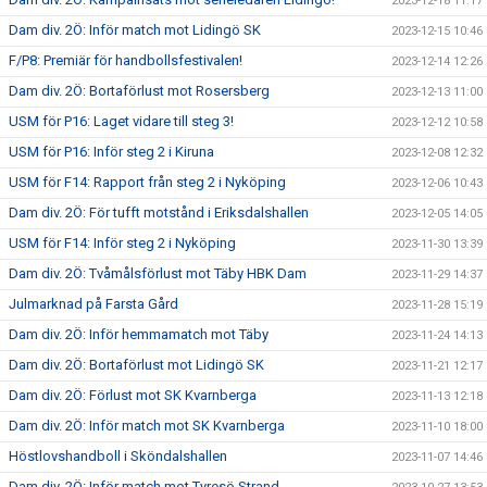
2023-12-18 11:17
Dam div. 2Ö: Inför match mot Lidingö SK
2023-12-15 10:46
F/P8: Premiär för handbollsfestivalen!
2023-12-14 12:26
Dam div. 2Ö: Bortaförlust mot Rosersberg
2023-12-13 11:00
USM för P16: Laget vidare till steg 3!
2023-12-12 10:58
USM för P16: Inför steg 2 i Kiruna
2023-12-08 12:32
USM för F14: Rapport från steg 2 i Nyköping
2023-12-06 10:43
Dam div. 2Ö: För tufft motstånd i Eriksdalshallen
2023-12-05 14:05
USM för F14: Inför steg 2 i Nyköping
2023-11-30 13:39
Dam div. 2Ö: Tvåmålsförlust mot Täby HBK Dam
2023-11-29 14:37
Julmarknad på Farsta Gård
2023-11-28 15:19
Dam div. 2Ö: Inför hemmamatch mot Täby
2023-11-24 14:13
Dam div. 2Ö: Bortaförlust mot Lidingö SK
2023-11-21 12:17
Dam div. 2Ö: Förlust mot SK Kvarnberga
2023-11-13 12:18
Dam div. 2Ö: Inför match mot SK Kvarnberga
2023-11-10 18:00
Höstlovshandboll i Sköndalshallen
2023-11-07 14:46
Dam div. 2Ö: Inför match mot Tyresö Strand