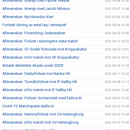
Allsvenskan: Intervju med Patrick Wester
2021-05-08 10:30
Allsvenskan: Intervju med Jacob Nilsson
2021-05-07 12:08
Allsvenskan: Ny tränarduo klar!
2021-05-06 12:30
Fortsatt ökning av antal lag i seriespel!
2021-05-04 10:28
Allsvenskan: Förändring i ledarstaben
2021-04-30 12:00
Allsvenskan: Förlust i säsongens sista match
2021-04-12 10:27
Allsvenskan: GT Söder förlorade mot Kroppskultur
2021-03-22 12:01
Allsvenskan: Inför match mot GF Kroppskultur
2021-03-20 10:51
Antalet aktiviteter ökade under 2020!
2021-03-18 15:18
Allsvenskan: Derbyförlust mot Nacka HK
2021-03-17 12:43
Allsvenskan: Tiomålsförlust mot IF Hallby HK
2021-03-08 12:12
Allsvenskan: Inför match mot IF Hallby HK
2021-03-06 10:36
Allsvenskan: Förlust i bortamötet med Eslövs IK
2021-03-02 10:20
Covid-19: Matchspelet ställs in!
2021-02-25 15:39
Allsvenskan: Hemmaförlust mot OV Helsingborg
2021-02-22 15:24
Allsvenskan: Inför match mot OV Helsingborg
2021-02-19 15:00