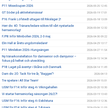
P11: Mixedcupen 2026
2026-05-25 12:45
GT Söder på aktivitetsmässa!
2026-05-19 17:01
P16: Frank Löfstedt uttagen till Riksläger 2!
2026-05-18 13:09
Herr div. 4Ö: Tränare/ledare sökes till vårt nystartade
2026-05-04 12:32
herrseniorlag!
F/P8: Inför Minibollen 2026, 2-3 maj
2026-04-30 09:22
Elin Hall är årets ungdomsledare!
2026-04-29 13:17
P11: Minileken 2026 i Kungsängen
2026-04-27 11:54
Ny tränarkonstellation för damsenior och damjunior –
2026-04-15 14:34
fokus på helhet och utveckling
P18: Laget på äventyr i Skåne och Danmark
2026-04-14 11:49
Dam div. 2Ö: Tack för tre år, "Baggen"!
2026-04-13
Tre spelare i All Star Team!
2026-04-09 15:01
USM för F14: Inför steg 4 i Vikingahallen
2026-03-20 10:30
Vi startar herrseniorlag säsongen 26/27!
2026-03-19 13:43
USM för F16: Inför steg 4 i Eskilstuna
2026-03-13 12:36
USM för P14: Inför steg 4, 7-8 mars
2026-03-06 11:03