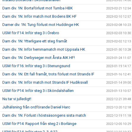
2023-03-03 14:00
Dam div. 1N: Bortaförlust mot Tumba HBK
2023-02-21 12:54
Dam div. 1N: Inför match mot Bodens BK HF
2023-02-10 12:57
Damer div. 1N: Tung förlust mot Huddinge HK
2023-02-08 10:23
USM för F14: Inför steg 3 i Örebro
2023-02-03 10:30
Dam div. 1N: Ytterligare ett steg framåt
2023-02-02 12:13
Dam div. 1N: Inför hemmamatch mot Uppsala HK
2023-01-30 13:28
Dam div. 1N: Derbyseger mot Årsta AIK HF!
2023-01-24 11:07
USM för F16: Inför steg 3 i Stenungsund
2023-01-19 14:17
Dam div. 1N: Ett fall framåt, trots förlust mot Strands IF
2023-01-16 12:41
Dam div. 1N: Inför match mot Strands IF Hudiksvall
2023-01-14 09:00
USM för P14: Inför steg 3 i Sköndalshallen
2023-01-13 10:57
Nu tar vi julledigt!
2022-12-21 09:48
Julhälsning från ordförande Daniel Harc
2022-12-20 12:18
Dam div. 1N: Förlust i höstsäsongens sista match
2022-12-19 11:18
USM för P14: Rapport från steg 2 i Borlänge
2022-12-05 10:29
USM för F14: Inför steg 2, 3-4/12