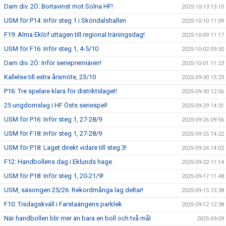
Dam div. 2Ö: Bortavinst mot Solna HF!
2025-10-13 13:10
USM för P14: Inför steg 1 i Sköndalshallen
2025-10-10 11:09
F19: Alma Eklöf uttagen till regional träningsdag!
2025-10-09 11:17
USM för F16: Inför steg 1, 4-5/10
2025-10-02 09:30
Dam div. 2Ö: Inför seriepremiären!
2025-10-01 11:23
Kallelse till extra årsmöte, 23/10
2025-09-30 15:23
P16: Tre spelare klara för distriktslaget!
2025-09-30 12:06
25 ungdomslag i HF Östs seriespel!
2025-09-29 14:31
USM för P16: Inför steg 1, 27-28/9
2025-09-26 09:56
USM för F18: Inför steg 1, 27-28/9
2025-09-25 14:22
USM för P18: Laget direkt vidare till steg 3!
2025-09-24 14:02
F12: Handbollens dag i Eklunds hage
2025-09-22 11:14
USM för P18: Inför steg 1, 20-21/9!
2025-09-17 11:48
USM, säsongen 25/26: Rekordmånga lag deltar!
2025-09-15 15:38
F10: Tisdagskväll i Farstaängens parklek
2025-09-12 12:38
När handbollen blir mer än bara en boll och två mål
2025-09-09