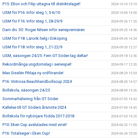
P15: Elton och Filip uttagna till distriktslaget!
2024-10-10 13:10
USM för P16: Inför steg 1, 5-6/10
2024-10-04 14:00
USM för F16: Inför steg 1, 28-29/9
2024-09-26 11:25
Dam div. 3Ö: Roger Nilsen inför seriepremiären
2024-09-25 14:36
USM för F18: Lärorik helg i Enköping
2024-09-24 14:24
USM för F18: Inför steg 1, 21-22/9
2024-09-20 12:27
USM, säsongen 24/25: Fem GT Söder-lag deltar!
2024-09-18 12:36
Rekordmånga ungdomslag i seriespel!
2024-09-17 12:35
Max Gisslén Pihlaja ny ordförande!
2024-08-29 15:03
P16: Vintrosa Beachhandbollscup 2024
2024-08-20 14:57
Bollskola, säsongen 24/25
2024-08-09 13:26
Sommarhälsning från GT Söder
2024-07-05 14:42
Kallelse till GT Söders årsmöte 2024
2024-07-04 14:45
Bollskola för nybörjare födda 2017-2018
2024-07-03 14:25
P10: Eken Cup avslutades med vinst!
2024-06-25 11:05
P16: Totalseger i Eken Cup!
2024-06-24 10:55