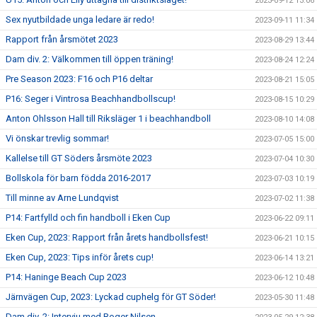
2023-09-12 13:06
Sex nyutbildade unga ledare är redo!
2023-09-11 11:34
Rapport från årsmötet 2023
2023-08-29 13:44
Dam div. 2: Välkommen till öppen träning!
2023-08-24 12:24
Pre Season 2023: F16 och P16 deltar
2023-08-21 15:05
P16: Seger i Vintrosa Beachhandbollscup!
2023-08-15 10:29
Anton Ohlsson Hall till Riksläger 1 i beachhandboll
2023-08-10 14:08
Vi önskar trevlig sommar!
2023-07-05 15:00
Kallelse till GT Söders årsmöte 2023
2023-07-04 10:30
Bollskola för barn födda 2016-2017
2023-07-03 10:19
Till minne av Arne Lundqvist
2023-07-02 11:38
P14: Fartfylld och fin handboll i Eken Cup
2023-06-22 09:11
Eken Cup, 2023: Rapport från årets handbollsfest!
2023-06-21 10:15
Eken Cup, 2023: Tips inför årets cup!
2023-06-14 13:21
P14: Haninge Beach Cup 2023
2023-06-12 10:48
Järnvägen Cup, 2023: Lyckad cuphelg för GT Söder!
2023-05-30 11:48
Dam div. 2: Intervju med Roger Nilsen