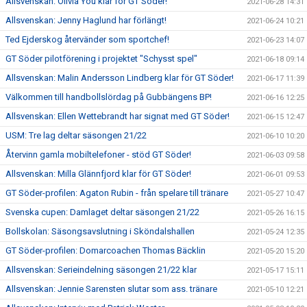
Allsvenskan: Olivia You klar för GT Söder!
2021-06-28 14:31
Allsvenskan: Jenny Haglund har förlängt!
2021-06-24 10:21
Ted Ejderskog återvänder som sportchef!
2021-06-23 14:07
GT Söder pilotförening i projektet "Schysst spel"
2021-06-18 09:14
Allsvenskan: Malin Andersson Lindberg klar för GT Söder!
2021-06-17 11:39
Välkommen till handbollslördag på Gubbängens BP!
2021-06-16 12:25
Allsvenskan: Ellen Wettebrandt har signat med GT Söder!
2021-06-15 12:47
USM: Tre lag deltar säsongen 21/22
2021-06-10 10:20
Återvinn gamla mobiltelefoner - stöd GT Söder!
2021-06-03 09:58
Allsvenskan: Milla Glännfjord klar för GT Söder!
2021-06-01 09:53
GT Söder-profilen: Agaton Rubin - från spelare till tränare
2021-05-27 10:47
Svenska cupen: Damlaget deltar säsongen 21/22
2021-05-26 16:15
Bollskolan: Säsongsavslutning i Sköndalshallen
2021-05-24 12:35
GT Söder-profilen: Domarcoachen Thomas Bäcklin
2021-05-20 15:20
Allsvenskan: Serieindelning säsongen 21/22 klar
2021-05-17 15:11
Allsvenskan: Jennie Sarensten slutar som ass. tränare
2021-05-10 12:21