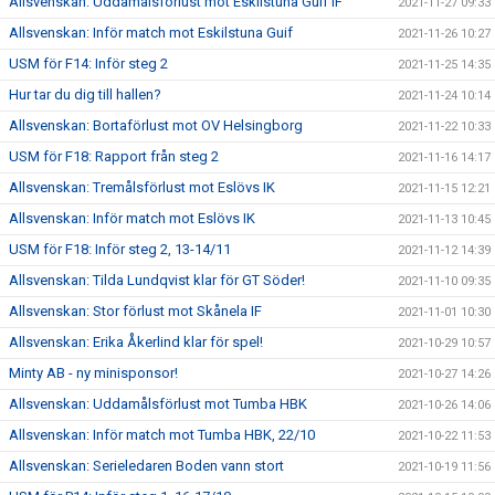
Allsvenskan: Uddamålsförlust mot Eskilstuna Guif IF
2021-11-27 09:33
Allsvenskan: Inför match mot Eskilstuna Guif
2021-11-26 10:27
USM för F14: Inför steg 2
2021-11-25 14:35
Hur tar du dig till hallen?
2021-11-24 10:14
Allsvenskan: Bortaförlust mot OV Helsingborg
2021-11-22 10:33
USM för F18: Rapport från steg 2
2021-11-16 14:17
Allsvenskan: Tremålsförlust mot Eslövs IK
2021-11-15 12:21
Allsvenskan: Inför match mot Eslövs IK
2021-11-13 10:45
USM för F18: Inför steg 2, 13-14/11
2021-11-12 14:39
Allsvenskan: Tilda Lundqvist klar för GT Söder!
2021-11-10 09:35
Allsvenskan: Stor förlust mot Skånela IF
2021-11-01 10:30
Allsvenskan: Erika Åkerlind klar för spel!
2021-10-29 10:57
Minty AB - ny minisponsor!
2021-10-27 14:26
Allsvenskan: Uddamålsförlust mot Tumba HBK
2021-10-26 14:06
Allsvenskan: Inför match mot Tumba HBK, 22/10
2021-10-22 11:53
Allsvenskan: Serieledaren Boden vann stort
2021-10-19 11:56