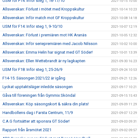
USM för P14: Inför steg 1, 16-17/10
2021-10-15 10:00
Allsvenskan: Förlust i mötet med Kroppskultur
2021-10-14 10:23
Allsvenskan: Inför match mot GF Kroppskultur
2021-10-08 14:18
USM för F14: Inför steg 1, 9-10/10
2021-10-07 12:19
Allsvenskan: Förlust i premiären mot HK Aranäs
2021-10-05 12:32
Allsvenskan: Inför seriepremiären med Jacob Nilsson
2021-10-02 10:00
Allsvenskan: Emma Helin har signat med GT Söder!
2021-10-01 13:39
Allsvenskan: Ellen Wettebrandt är ny lagkapten
2021-09-30 16:23
USM för F18: Inför steg 1, 25-26/9
2021-09-24 10:53
F14-15: Säsongen 2021/22 är igång
2021-09-21 12:26
Lyckat upptaktsläger inledde säsongen
2021-09-17 10:21
Gåva till föreningen från Gymmix Sköndal
2021-09-15 15:43
Allsvenskan: Köp säsongskort & säkra din plats!
2021-09-09 11:29
Handbollens dag i Farsta Centrum, 11/9
2021-09-07 12:29
C.A.G fortsätter att sponsra GT Söder!
2021-09-03 09:31
Rapport från årsmötet 2021
2021-09-02 09:57