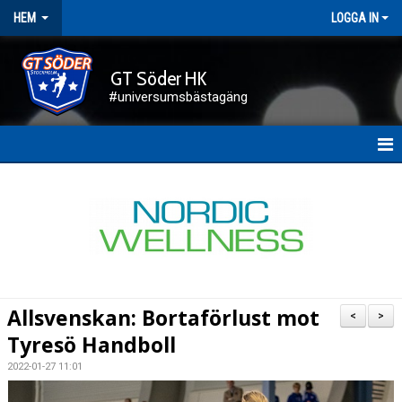
HEM
LOGGA IN
GT Söder HK
#universumsbästagäng
HEM
NYHETER
FÖRENINGEN
KALENDER
Allsvenskan: Bortaförlust mot
<
>
KONTAKT
Tyresö Handboll
2022-01-27 11:01
DOKUMENT