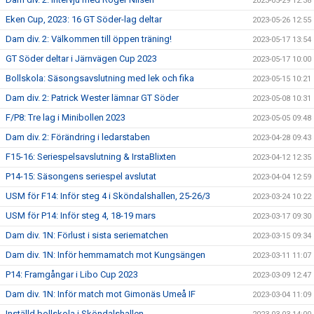
2023-05-29 12:38
Eken Cup, 2023: 16 GT Söder-lag deltar
2023-05-26 12:55
Dam div. 2: Välkommen till öppen träning!
2023-05-17 13:54
GT Söder deltar i Järnvägen Cup 2023
2023-05-17 10:00
Bollskola: Säsongsavslutning med lek och fika
2023-05-15 10:21
Dam div. 2: Patrick Wester lämnar GT Söder
2023-05-08 10:31
F/P8: Tre lag i Minibollen 2023
2023-05-05 09:48
Dam div. 2: Förändring i ledarstaben
2023-04-28 09:43
F15-16: Seriespelsavslutning & IrstaBlixten
2023-04-12 12:35
P14-15: Säsongens seriespel avslutat
2023-04-04 12:59
USM för F14: Inför steg 4 i Sköndalshallen, 25-26/3
2023-03-24 10:22
USM för P14: Inför steg 4, 18-19 mars
2023-03-17 09:30
Dam div. 1N: Förlust i sista seriematchen
2023-03-15 09:34
Dam div. 1N: Inför hemmamatch mot Kungsängen
2023-03-11 11:07
P14: Framgångar i Libo Cup 2023
2023-03-09 12:47
Dam div. 1N: Inför match mot Gimonäs Umeå IF
2023-03-04 11:09
Inställd bollskola i Sköndalshallen