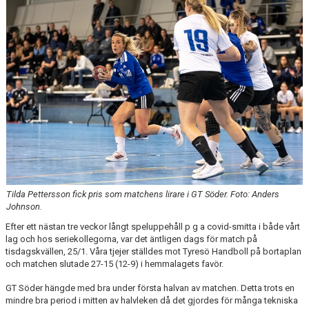
MATCHER
EKEN CUP
Tilda Pettersson fick pris som matchens lirare i GT Söder. Foto: Anders
Johnson.
Efter ett nästan tre veckor långt speluppehåll p g a covid-smitta i både vårt
lag och hos seriekollegorna, var det äntligen dags för match på
tisdagskvällen, 25/1. Våra tjejer ställdes mot Tyresö Handboll på bortaplan
och matchen slutade 27-15 (12-9) i hemmalagets favör.
GT Söder hängde med bra under första halvan av matchen. Detta trots en
mindre bra period i mitten av halvleken då det gjordes för många tekniska