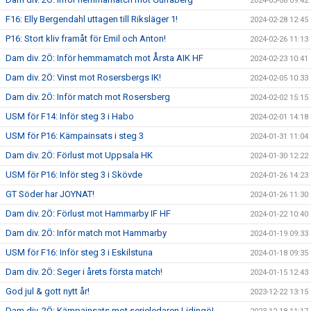
2024-03-08 09:42
F16: Elly Bergendahl uttagen till Riksläger 1!
2024-02-28 12:45
P16: Stort kliv framåt för Emil och Anton!
2024-02-26 11:13
Dam div. 2Ö: Inför hemmamatch mot Årsta AIK HF
2024-02-23 10:41
Dam div. 2Ö: Vinst mot Rosersbergs IK!
2024-02-05 10:33
Dam div. 2Ö: Inför match mot Rosersberg
2024-02-02 15:15
USM för F14: Inför steg 3 i Habo
2024-02-01 14:18
USM för P16: Kämpainsats i steg 3
2024-01-31 11:04
Dam div. 2Ö: Förlust mot Uppsala HK
2024-01-30 12:22
USM för P16: Inför steg 3 i Skövde
2024-01-26 14:23
GT Söder har JOYNAT!
2024-01-26 11:30
Dam div. 2Ö: Förlust mot Hammarby IF HF
2024-01-22 10:40
Dam div. 2Ö: Inför match mot Hammarby
2024-01-19 09:33
USM för F16: Inför steg 3 i Eskilstuna
2024-01-18 09:35
Dam div. 2Ö: Seger i årets första match!
2024-01-15 12:43
God jul & gott nytt år!
2023-12-22 13:15
Dam div. 2Ö: Kämpainsats mot serieledaren Lidingö!