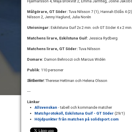
Hjalmarsson 4, Maja Brokvist 2, Emma Jarmteg, Joline Jakob
Målgörare, GT Söder:
Tuva Nilsson 7 (1), Hannah Eldås 4 (2),
Nilsson 2, Jenny Haglund, Julia Norén
Utvisningar:
Eskilstuna Guif 2x 2 min. och GT Söder 4 x 2 min
Matchens lirare, Eskilstuna Guif:
Jessica Rydberg
Matchens lirare, GT Söder:
Tuva Nilsson
Domare:
Damon Behroozi och Marcus Widén
Publik:
110 personer
Skribenter:
Therese Hettman och Helena Olsson
---
Länkar
Allsvenskan
- tabell och kommande matcher
Matchprotokoll, Eskilstuna Guif - GT Söder
(29/1)
Höjdpunkter från matchen på solidsport.com