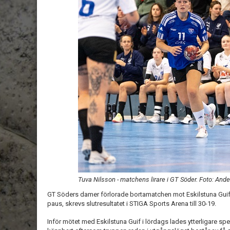
Tuva Nilsson - matchens lirare i GT Söder. Foto: An
GT Söders damer förlorade bortamatchen mot Eskilstuna Guif på
paus, skrevs slutresultatet i STIGA Sports Arena till 30-19.
Inför mötet med Eskilstuna Guif i lördags lades ytterligare spela