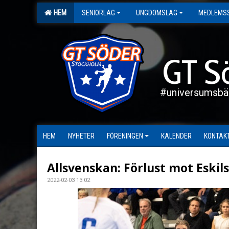
HEM
SENIORLAG
UNGDOMSLAG
MEDLEMS
GT S
#universumsbä
HEM
NYHETER
FÖRENINGEN
KALENDER
KONTAK
Allsvenskan: Förlust mot Eskil
2022-02-03 13:02