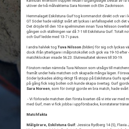
kännbart eftersom truppen redan i utgångsläget består av få sp
utöver de två målvakterna Sara Noreen och Elin Zackrisson.
Hemmalaget Eskilstuna Guif tog kommandot direkt och var i le
GT Söder hade väldigt svårt att lyckas i anfallsspelet och det 
Det dröjde till den 10:e spelminuten innan Tuva Nilsson överl
gången och ställningen var då 7-1 till Eskilstuna Guif. Totalt n
och Guif ledde med 13-7 i paus.
I andra halvlek tog
Tuva Nilsson
(bilden)
för sig och lyckas v
dock ifrån ytterligare i målprotokollet och gick via 19-10 efter 
matchklockan visade 56.23. Slutresultatet skrevs till 30-19.
Förutom redan nämnda Tuva Nilsson som utsågs till matchens lir
framåt under hela matchen och skapade många lägen. Försva
Söder lyckades aldrig riktigt få stopp på Eskilstuna Guifs spel
på gång fick iväg bollen och kunde skapa övertag. Guif gjor
Sara Noreen
, som för övrigt gjorde en bra match, hade svårt
- Vi förlorade matchen den första kvarten då vi inte var med m
med Guif, men vi fick jobba i uppförsbacke, konstaterar träna
Matchfakta
Målgörare, Eskilstuna Guif:
Jessica Rydberg 14 (5), Flavia