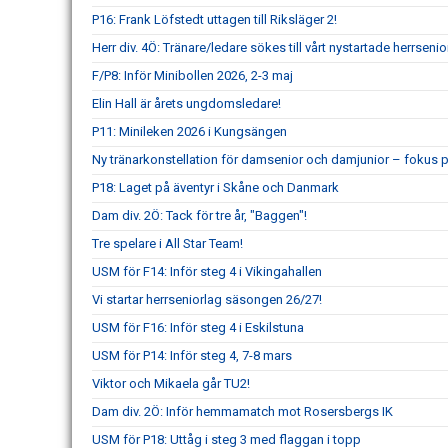
P16: Frank Löfstedt uttagen till Riksläger 2!
Herr div. 4Ö: Tränare/ledare sökes till vårt nystartade herrsenio
F/P8: Inför Minibollen 2026, 2-3 maj
Elin Hall är årets ungdomsledare!
P11: Minileken 2026 i Kungsängen
Ny tränarkonstellation för damsenior och damjunior – fokus p
P18: Laget på äventyr i Skåne och Danmark
Dam div. 2Ö: Tack för tre år, "Baggen"!
Tre spelare i All Star Team!
USM för F14: Inför steg 4 i Vikingahallen
Vi startar herrseniorlag säsongen 26/27!
USM för F16: Inför steg 4 i Eskilstuna
USM för P14: Inför steg 4, 7-8 mars
Viktor och Mikaela går TU2!
Dam div. 2Ö: Inför hemmamatch mot Rosersbergs IK
USM för P18: Uttåg i steg 3 med flaggan i topp