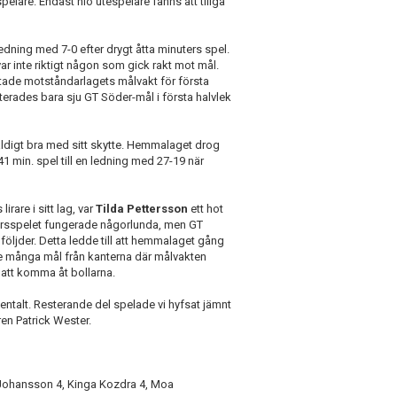
elare. Endast nio utespelare fanns att tillgå
dning med 7-0 efter drygt åtta minuters spel.
var inte riktigt någon som gick rakt mot mål.
istade motståndarlagets målvakt för första
oterades bara sju GT Söder-mål i första halvlek
äldigt bra med sitt skytte. Hemmalaget drog
41 min. spel till en ledning med 27-19 när
are i sitt lag, var
Tilda Pettersson
ett hot
rsspelet fungerade någorlunda, men GT
följder. Detta ledde till att hemmalaget gång
de många mål från kanterna där målvakten
 att komma åt bollarna.
entalt. Resterande del spelade vi hyfsat jämnt
ren Patrick Wester.
 Johansson 4, Kinga Kozdra 4, Moa