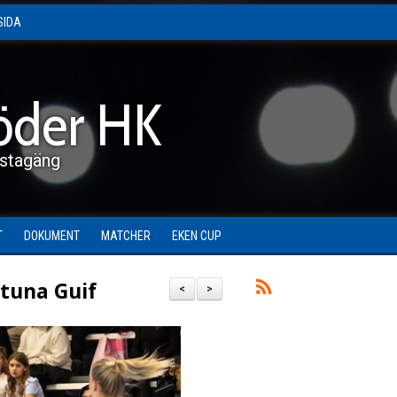
SIDA
öder HK
stagäng
T
DOKUMENT
MATCHER
EKEN CUP
stuna Guif
<
>