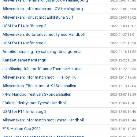
Allsvenskan: Hemmaförlust mot OV Helsingborg
2022-02-07 10:45
Allsvenskan: Inför match mot OV Helsingborg
2022-02-04 08:00
Allsvenskan: Förlust mot Eskilstuna Guif
2022-02-03 13:02
USM för F14: Inför steg 3
2022-02-03 10:07
Allsvenskan: Bortaförlust mot Tyresö Handboll
2022-01-27 11:01
USM för P14: Inför steg 3
2022-01-21 10:30
Ambitionsträning - ny satsning för ungdomar
2022-01-18 11:52
Kansliet semesterstängt!
2021-12-22 13:28
Julhälsning från ordförande Therese Hettman
2021-12-22 09:56
Allsvenskan: Inför match mot IF Hallby HK
2021-12-17 12:56
Allsvenskan: Förlust mot AIK i Solnahallen
2021-12-10 12:04
F/P8: Handbollfestival i Sköndalshallen
2021-12-07 16:39
Förlust i derbyt mot Tyresö Handboll
2021-12-06 13:41
USM för P14: Inför steg 2
2021-12-03 14:46
Allsvenskan: Inför match mot Tyresö Handboll
2021-12-03 10:44
P13: Hellton Cup 2021
2021-12-01 12:34