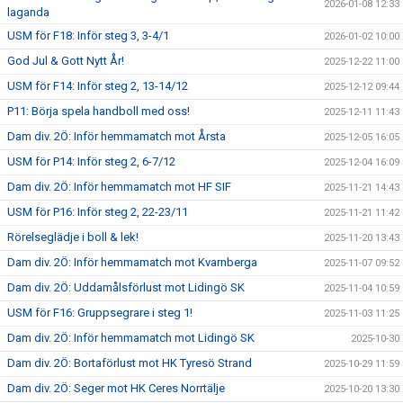
2026-01-08 12:33
laganda
USM för F18: Inför steg 3, 3-4/1
2026-01-02 10:00
God Jul & Gott Nytt År!
2025-12-22 11:00
USM för F14: Inför steg 2, 13-14/12
2025-12-12 09:44
P11: Börja spela handboll med oss!
2025-12-11 11:43
Dam div. 2Ö: Inför hemmamatch mot Årsta
2025-12-05 16:05
USM för P14: Inför steg 2, 6-7/12
2025-12-04 16:09
Dam div. 2Ö: Inför hemmamatch mot HF SIF
2025-11-21 14:43
USM för P16: Inför steg 2, 22-23/11
2025-11-21 11:42
Rörelseglädje i boll & lek!
2025-11-20 13:43
Dam div. 2Ö: Inför hemmamatch mot Kvarnberga
2025-11-07 09:52
Dam div. 2Ö: Uddamålsförlust mot Lidingö SK
2025-11-04 10:59
USM för F16: Gruppsegrare i steg 1!
2025-11-03 11:25
Dam div. 2Ö: Inför hemmamatch mot Lidingö SK
2025-10-30
Dam div. 2Ö: Bortaförlust mot HK Tyresö Strand
2025-10-29 11:59
Dam div. 2Ö: Seger mot HK Ceres Norrtälje
2025-10-20 13:30