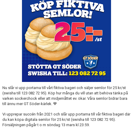
MATCHER
EKEN CUP
Nu slår vi upp portarna till vårt fiktiva bageri och säljer semlor för 25 kr/st
(swisha till 123 082 72 95). Köp hur många du vill utan att behöva tänka på
varken sockerchock eller att midjemåttet ev. ökar. Våra semlor bidrar bara
till ännu mer GT Söder-kärlek. 💙
Vi upprepar succén från 2021 och slår upp portarna till vår fiktiva bageri där
du kan köpa digitala semlor för 25 kr/st (swisha till 123 082 72 95).
Försäljningen pågår t o m söndag 13 mars kl 23:59.