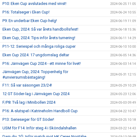
P10: Eken Cup avslutades med vinst!
2024-06-25 11:05
P16: Totalseger i Eken Cup!
2024-06-24 10:55
P9: En underbar Eken Cup-helg!
2024-06-19 11:09
Eken Cup, 2024: Så var årets handbollsfest!
2024-06-18 15:36
Eken Cup, 2024: Tips inför årets turnering!
2024-06-11 14:29
P11-12: Seriespel och många roliga cuper
2024-06-10 10:00
Eken Cup 2024: 17 ungdomslag deltar
2024-06-05 14:36
P16: Järnvägen Cup 2024 - ett minne för livet!
2024-06-03 14:14
Järnvägen Cup, 2024: Toppenhelg för
2024-05-31 12:15
#unviersumsbästagäng!
F11: Så var säsongen 23/24!
2024-05-29 10:29
12 GT Söder-lag i Järnvägen Cup 2024
2024-05-23 12:06
F/P8: Två lag i Minibollen 2024
2024-05-03 09:49
P16: A-slutspel i Katrineholm Handboll Cup
2024-04-22 10:47
P13: Serieseger för GT Söder!
2024-03-25 10:18
USM för F14: Inför steg 4 i Sköndalshallen
2024-03-22 14:43
Dam div. 2Ö: Inför match mot HK Ceres Norrtälje
2024-03-13 09:48