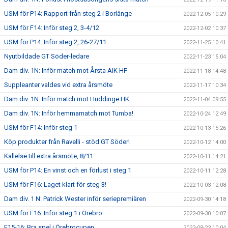
USM för P14: Rapport från steg 2 i Borlänge
2022-12-05 10:29
USM för F14: Inför steg 2, 3-4/12
2022-12-02 10:37
USM för P14: Inför steg 2, 26-27/11
2022-11-25 10:41
Nyutbildade GT Söder-ledare
2022-11-23 15:04
Dam div. 1N: Inför match mot Årsta AIK HF
2022-11-18 14:48
Suppleanter valdes vid extra årsmöte
2022-11-17 10:34
Dam div. 1N: Inför match mot Huddinge HK
2022-11-04 09:55
Dam div. 1N: Inför hemmamatch mot Tumba!
2022-10-24 12:49
USM för F14: Inför steg 1
2022-10-13 15:26
Köp produkter från Ravelli - stöd GT Söder!
2022-10-12 14:00
Kallelse till extra årsmöte, 8/11
2022-10-11 14:21
USM för P14: En vinst och en förlust i steg 1
2022-10-11 12:28
USM för F16: Laget klart för steg 3!
2022-10-03 12:08
Dam div. 1 N: Patrick Wester inför seriepremiären
2022-09-30 14:18
USM för F16: Inför steg 1 i Örebro
2022-09-30 10:07
F15-16: Bra spel i Örebrocupen
2022-09-23 10:04