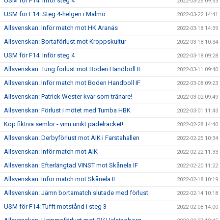
USM för P14: Inför steg 4
2022-03-25 09:53
USM för F14: Steg 4-helgen i Malmö
2022-03-22 14:41
Allsvenskan: Inför match mot HK Aranäs
2022-03-18 14:39
Allsvenskan: Bortaförlust mot Kroppskultur
2022-03-18 10:34
USM för F14: Inför steg 4
2022-03-18 09:28
Allsvenskan: Tung förlust mot Boden Handboll IF
2022-03-11 09:40
Allsvenskan: Inför match mot Boden Handboll IF
2022-03-08 09:23
Allsvenskan: Patrick Wester kvar som tränare!
2022-03-02 09:49
Allsvenskan: Förlust i mötet med Tumba HBK
2022-03-01 11:43
Köp fiktiva semlor - vinn unikt padelracket!
2022-02-28 14:40
Allsvenskan: Derbyförlust mot AIK i Farstahallen
2022-02-25 10:34
Allsvenskan: Inför match mot AIK
2022-02-22 11:33
Allsvenskan: Efterlängtad VINST mot Skånela IF
2022-02-20 11:22
Allsvenskan: Inför match mot Skånela IF
2022-02-18 10:19
Allsvenskan: Jämn bortamatch slutade med förlust
2022-02-14 10:18
USM för F14: Tufft motstånd i steg 3
2022-02-08 14:00