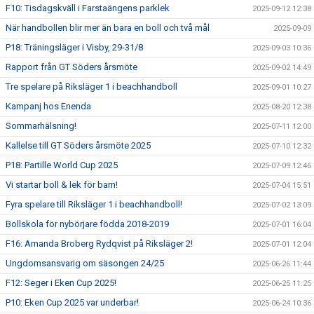
F10: Tisdagskväll i Farstaängens parklek
2025-09-12 12:38
När handbollen blir mer än bara en boll och två mål
2025-09-09
P18: Träningsläger i Visby, 29-31/8
2025-09-03 10:36
Rapport från GT Söders årsmöte
2025-09-02 14:49
Tre spelare på Riksläger 1 i beachhandboll
2025-09-01 10:27
Kampanj hos Enenda
2025-08-20 12:38
Sommarhälsning!
2025-07-11 12:00
Kallelse till GT Söders årsmöte 2025
2025-07-10 12:32
P18: Partille World Cup 2025
2025-07-09 12:46
Vi startar boll & lek för barn!
2025-07-04 15:51
Fyra spelare till Riksläger 1 i beachhandboll!
2025-07-02 13:09
Bollskola för nybörjare födda 2018-2019
2025-07-01 16:04
F16: Amanda Broberg Rydqvist på Riksläger 2!
2025-07-01 12:04
Ungdomsansvarig om säsongen 24/25
2025-06-26 11:44
F12: Seger i Eken Cup 2025!
2025-06-25 11:25
P10: Eken Cup 2025 var underbar!
2025-06-24 10:36