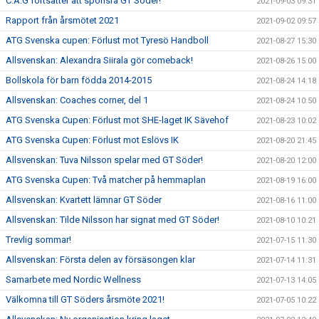
C.A.G fortsätter att sponsra GT Söder!
2021-09-03 09:31
Rapport från årsmötet 2021
2021-09-02 09:57
ATG Svenska cupen: Förlust mot Tyresö Handboll
2021-08-27 15:30
Allsvenskan: Alexandra Siirala gör comeback!
2021-08-26 15:00
Bollskola för barn födda 2014-2015
2021-08-24 14:18
Allsvenskan: Coaches corner, del 1
2021-08-24 10:50
ATG Svenska Cupen: Förlust mot SHE-laget IK Sävehof
2021-08-23 10:02
ATG Svenska Cupen: Förlust mot Eslövs IK
2021-08-20 21:45
Allsvenskan: Tuva Nilsson spelar med GT Söder!
2021-08-20 12:00
ATG Svenska Cupen: Två matcher på hemmaplan
2021-08-19 16:00
Allsvenskan: Kvartett lämnar GT Söder
2021-08-16 11:00
Allsvenskan: Tilde Nilsson har signat med GT Söder!
2021-08-10 10:21
Trevlig sommar!
2021-07-15 11:30
Allsvenskan: Första delen av försäsongen klar
2021-07-14 11:31
Samarbete med Nordic Wellness
2021-07-13 14:05
Välkomna till GT Söders årsmöte 2021!
2021-07-05 10:22