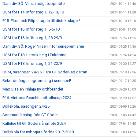
Dam div. 3Ö: Vinst i tidigt toppmöte!
2024-10-14 14:46
USM för F14: Inför steg 1, 12-13/10
2024-10-11 11:28
P15: Elton och Filip uttagna till distriktslaget!
2024-10-10 13:10
USM för P16: Inför steg 1, 5-6/10
2024-10-04 14:00
USM för F16: Inför steg 1, 28-29/9
2024-09-26 11:25
Dam div. 3Ö: Roger Nilsen inför seriepremiären
2024-09-25 14:36
USM för F18: Lärorik helg i Enköping
2024-09-24 14:24
USM för F18: Inför steg 1, 21-22/9
2024-09-20 12:27
USM, säsongen 24/25: Fem GT Söder-lag deltar!
2024-09-18 12:36
Rekordmånga ungdomslag i seriespel!
2024-09-17 12:35
Max Gisslén Pihlaja ny ordförande!
2024-08-29 15:03
P16: Vintrosa Beachhandbollscup 2024
2024-08-20 14:57
Bollskola, säsongen 24/25
2024-08-09 13:26
Sommarhälsning från GT Söder
2024-07-05 14:42
Kallelse till GT Söders årsmöte 2024
2024-07-04 14:45
Bollskola för nybörjare födda 2017-2018
2024-07-03 14:25