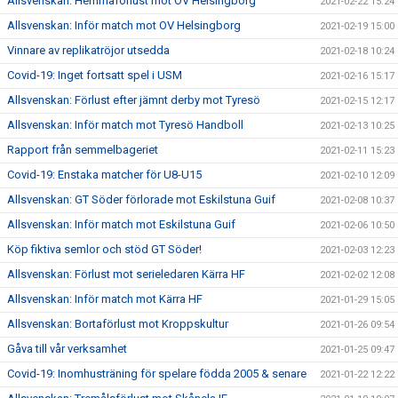
Allsvenskan: Hemmaförlust mot OV Helsingborg
2021-02-22 15:24
Allsvenskan: Inför match mot OV Helsingborg
2021-02-19 15:00
Vinnare av replikatröjor utsedda
2021-02-18 10:24
Covid-19: Inget fortsatt spel i USM
2021-02-16 15:17
Allsvenskan: Förlust efter jämnt derby mot Tyresö
2021-02-15 12:17
Allsvenskan: Inför match mot Tyresö Handboll
2021-02-13 10:25
Rapport från semmelbageriet
2021-02-11 15:23
Covid-19: Enstaka matcher för U8-U15
2021-02-10 12:09
Allsvenskan: GT Söder förlorade mot Eskilstuna Guif
2021-02-08 10:37
Allsvenskan: Inför match mot Eskilstuna Guif
2021-02-06 10:50
Köp fiktiva semlor och stöd GT Söder!
2021-02-03 12:23
Allsvenskan: Förlust mot serieledaren Kärra HF
2021-02-02 12:08
Allsvenskan: Inför match mot Kärra HF
2021-01-29 15:05
Allsvenskan: Bortaförlust mot Kroppskultur
2021-01-26 09:54
Gåva till vår verksamhet
2021-01-25 09:47
Covid-19: Inomhusträning för spelare födda 2005 & senare
2021-01-22 12:22