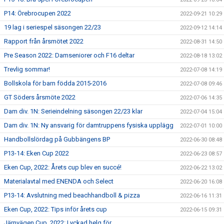
P14: Örebrocupen 2022
2022-09-21 10:29
19 lag i seriespel säsongen 22/23
2022-09-12 14:14
Rapport från årsmötet 2022
2022-08-31 14:50
Pre Season 2022: Damseniorer och F16 deltar
2022-08-18 13:02
Trevlig sommar!
2022-07-08 14:19
Bollskola för barn födda 2015-2016
2022-07-08 09:46
GT Söders årsmöte 2022
2022-07-06 14:35
Dam div. 1N: Serieindelning säsongen 22/23 klar
2022-07-04 15:04
Dam div. 1N: Ny ansvarig för damtruppens fysiska upplägg
2022-07-01 10:00
Handbollslördag på Gubbängens BP
2022-06-30 08:48
P13-14: Eken Cup 2022
2022-06-23 08:57
Eken Cup, 2022: Årets cup blev en succé!
2022-06-22 13:02
Materialavtal med ENENDA och Select
2022-06-20 16:08
P13-14: Avslutning med beachhandboll & pizza
2022-06-16 11:31
Eken Cup, 2022: Tips inför årets cup
2022-06-15 09:31
Järnvägen Cup, 2022: Lyckad helg för