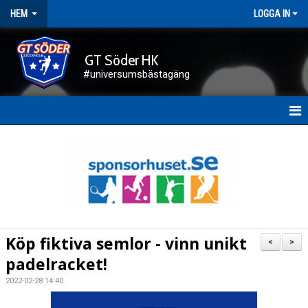
HEM
LOGGA IN
GT Söder HK
#universumsbästagäng
HEM
NYHETER
FÖRENINGEN
KALENDER
Köp fiktiva semlor - vinn unikt
<
>
KONTAKT
padelracket!
2022-02-28 14:40
DOKUMENT