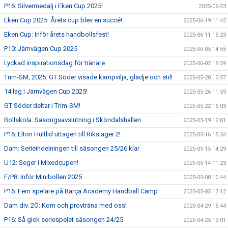
P16: Silvermedalj i Eken Cup 2025!
2025-06-23
Eken Cup 2025: Årets cup blev en succé!
2025-06-19 11:42
Eken Cup: Inför årets handbollsfest!
2025-06-11 15:23
P10: Järnvägen Cup 2025
2025-06-05 14:55
Lyckad inspirationsdag för tränare
2025-06-02 19:59
Trim-SM, 2025: GT Söder visade kampvilja, glädje och stil!
2025-05-28 10:57
14 lag i Järnvägen Cup 2025!
2025-05-26 11:59
GT Söder deltar i Trim-SM!
2025-05-22 16:03
Bollskola: Säsongsavslutning i Sköndalshallen
2025-05-19 12:01
P16: Elton Hultlid uttagen till Riksläger 2!
2025-05-16 15:34
Dam: Serieindelningen till säsongen 25/26 klar
2025-05-15 14:29
U12: Seger i Mixedcupen!
2025-05-14 11:23
F/P8: Inför Minibollen 2025
2025-05-08 10:44
P16: Fem spelare på Barça Academy Handball Camp
2025-05-05 13:12
Dam div. 2Ö: Kom och provträna med oss!
2025-04-29 15:44
P16: Så gick seriespelet säsongen 24/25
2025-04-25 13:01