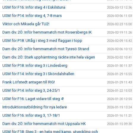
USM för F16: Inför steg 4 i Eskilstuna
2026-03-13 12:36
USM för P14: Inför steg 4, 7-8 mars
2026-03-06 11:03
Viktor och Mikaela går TU2!
2026-02-23 15:00
Dam div. 2Ö: Inför hemmamatch mot Rosersbergs IK
2026-02-19 11:26
USM för P18: Uttåg i steg 3 med flaggan i topp
2026-02-09 15:42
Dam div. 2Ö: Inför hemmamatch mot Tyresö Strand
2026-02-06 10:12
Dam div. 2Ö: Stark upphämtning räckte inte hela vägen
2026-02-02 10:41
USM för P18: Inför steg 3 i Lindesberg
2026-01-30 11:37
USM för F14: Inför steg 3 i Sköndalshallen
2026-01-29 15:55
Frank Löfstedt antagen till RIG!
2026-01-29 11:43
USM för P14: Inför steg 3, 24-25/1
2026-01-22 15:03
USM för F16: Laget vidare till steg 4!
2026-01-20 12:55
Introduktionsutbildning för nya ledare
2026-01-19 13:24
USM för F16: Inför steg 3, 17-18/1
2026-01-16 11:21
Dam div. 2Ö: Inför hemmamatch mot Uppsala HK
2026-01-15 09:30
USM för F18: Steg 3 - en helg med kamp, utveckling och