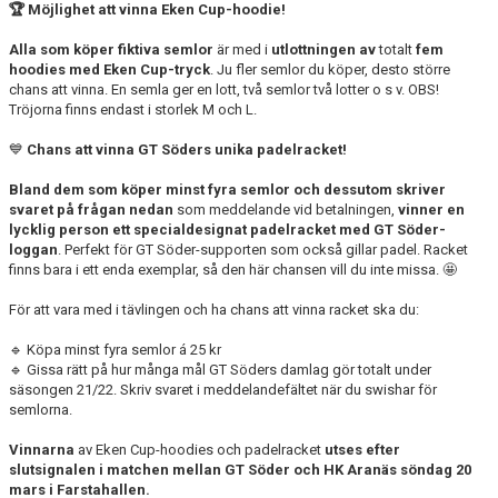
🏆 Möjlighet att vinna Eken Cup-hoodie!
Alla som köper fiktiva semlor
är med i
utlottningen av
totalt
fem
hoodies med Eken Cup-tryck
. Ju fler semlor du köper, desto större
chans att vinna. En semla ger en lott, två semlor två lotter o s v. OBS!
Tröjorna finns endast i storlek M och L.
💙
Chans att vinna GT Söders unika padelracket!
Bland dem som köper minst fyra semlor och dessutom skriver
svaret på frågan nedan
som meddelande vid betalningen,
vinner en
lycklig person ett specialdesignat padelracket med GT Söder-
loggan
. Perfekt för GT Söder-supporten som också gillar padel. Racket
finns bara i ett enda exemplar, så den här chansen vill du inte missa. 🤩
För att vara med i tävlingen och ha chans att vinna racket ska du:
🔹 Köpa minst fyra semlor á 25 kr
🔹 Gissa rätt på hur många mål GT Söders damlag gör totalt under
säsongen 21/22. Skriv svaret i meddelandefältet när du swishar för
semlorna.
Vinnarna
av Eken Cup-hoodies och padelracket
utses efter
slutsignalen i matchen mellan GT Söder och HK Aranäs söndag 20
mars i Farstahallen.