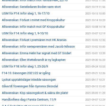
Allsvenskan: Inför match mot Tumba HBK, 22/10
2021-10-22 11:53
Allsvenskan: Serieledaren Boden vann stort
2021-10-19 11:56
USM för P14: Inför steg 1, 16-17/10
2021-10-15 10:00
Allsvenskan: Förlust i mötet med Kroppskultur
2021-10-14 10:23
Allsvenskan: Inför match mot GF Kroppskultur
2021-10-08 14:18
USM för F14: Inför steg 1, 9-10/10
2021-10-07 12:19
Allsvenskan: Förlust i premiären mot HK Aranäs
2021-10-05 12:32
Allsvenskan: Inför seriepremiären med Jacob Nilsson
2021-10-02 10:00
Allsvenskan: Emma Helin har signat med GT Söder!
2021-10-01 13:39
Allsvenskan: Ellen Wettebrandt är ny lagkapten
2021-09-30 16:23
USM för F18: Inför steg 1, 25-26/9
2021-09-24 10:53
F14-15: Säsongen 2021/22 är igång
2021-09-21 12:26
Lyckat upptaktsläger inledde säsongen
2021-09-17 10:21
Gåva till föreningen från Gymmix Sköndal
2021-09-15 15:43
Allsvenskan: Köp säsongskort & säkra din plats!
2021-09-09 11:29
Handbollens dag i Farsta Centrum, 11/9
2021-09-07 12:29