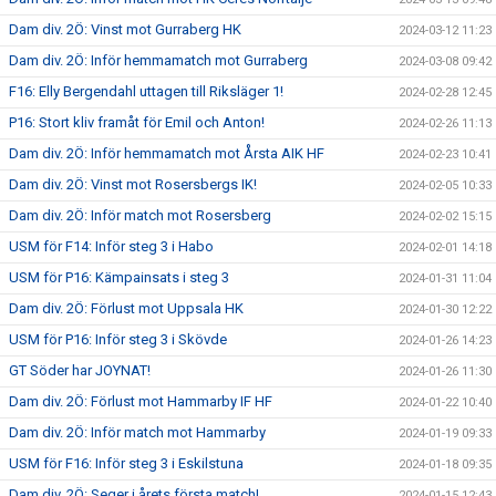
Dam div. 2Ö: Vinst mot Gurraberg HK
2024-03-12 11:23
Dam div. 2Ö: Inför hemmamatch mot Gurraberg
2024-03-08 09:42
F16: Elly Bergendahl uttagen till Riksläger 1!
2024-02-28 12:45
P16: Stort kliv framåt för Emil och Anton!
2024-02-26 11:13
Dam div. 2Ö: Inför hemmamatch mot Årsta AIK HF
2024-02-23 10:41
Dam div. 2Ö: Vinst mot Rosersbergs IK!
2024-02-05 10:33
Dam div. 2Ö: Inför match mot Rosersberg
2024-02-02 15:15
USM för F14: Inför steg 3 i Habo
2024-02-01 14:18
USM för P16: Kämpainsats i steg 3
2024-01-31 11:04
Dam div. 2Ö: Förlust mot Uppsala HK
2024-01-30 12:22
USM för P16: Inför steg 3 i Skövde
2024-01-26 14:23
GT Söder har JOYNAT!
2024-01-26 11:30
Dam div. 2Ö: Förlust mot Hammarby IF HF
2024-01-22 10:40
Dam div. 2Ö: Inför match mot Hammarby
2024-01-19 09:33
USM för F16: Inför steg 3 i Eskilstuna
2024-01-18 09:35
Dam div. 2Ö: Seger i årets första match!
2024-01-15 12:43