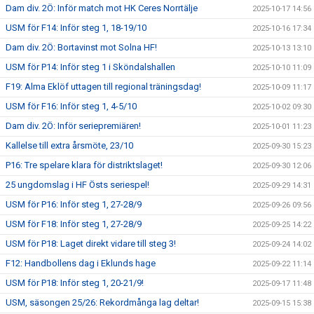
Dam div. 2Ö: Inför match mot HK Ceres Norrtälje
2025-10-17 14:56
USM för F14: Inför steg 1, 18-19/10
2025-10-16 17:34
Dam div. 2Ö: Bortavinst mot Solna HF!
2025-10-13 13:10
USM för P14: Inför steg 1 i Sköndalshallen
2025-10-10 11:09
F19: Alma Eklöf uttagen till regional träningsdag!
2025-10-09 11:17
USM för F16: Inför steg 1, 4-5/10
2025-10-02 09:30
Dam div. 2Ö: Inför seriepremiären!
2025-10-01 11:23
Kallelse till extra årsmöte, 23/10
2025-09-30 15:23
P16: Tre spelare klara för distriktslaget!
2025-09-30 12:06
25 ungdomslag i HF Östs seriespel!
2025-09-29 14:31
USM för P16: Inför steg 1, 27-28/9
2025-09-26 09:56
USM för F18: Inför steg 1, 27-28/9
2025-09-25 14:22
USM för P18: Laget direkt vidare till steg 3!
2025-09-24 14:02
F12: Handbollens dag i Eklunds hage
2025-09-22 11:14
USM för P18: Inför steg 1, 20-21/9!
2025-09-17 11:48
USM, säsongen 25/26: Rekordmånga lag deltar!
2025-09-15 15:38