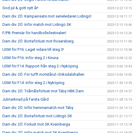
God jul & gott nytt år!
2023-12-22 13:15
Dam div. 2Ö: Kämpainsats mot serieledaren Lidingö!
2023-12-18 11:17
Dam div. 2Ö: Inför match mot Lidingö SK
2023-12-15 10:46
F/P8: Premiär för handbollsfestivalen!
2023-12-14 12:26
Dam div. 2Ö: Bortaförlust mot Rosersberg
2023-12-13 11:00
USM för P16: Laget vidare till steg 3!
2023-12-12 10:58
USM för P16: Inför steg 2 i Kiruna
2023-12-08 12:32
USM för F14: Rapport från steg 2 i Nyköping
2023-12-06 10:43
Dam div. 2Ö: För tufft motstånd i Eriksdalshallen
2023-12-05 14:05
USM för F14: Inför steg 2 i Nyköping
2023-11-30 13:39
Dam div. 2Ö: Tvåmålsförlust mot Täby HBK Dam
2023-11-29 14:37
Julmarknad på Farsta Gård
2023-11-28 15:19
Dam div. 2Ö: Inför hemmamatch mot Täby
2023-11-24 14:13
Dam div. 2Ö: Bortaförlust mot Lidingö SK
2023-11-21 12:17
Dam div. 2Ö: Förlust mot SK Kvarnberga
2023-11-13 12:18
Dam div. 2Ö: Inför match mot SK Kvarnberga
2023-11-10 18:00