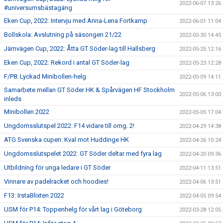
2022-06-07 13:26
#universumsbästagäng
Eken Cup, 2022: Intervju med Anna-Lena Fortkamp
2022-06-01 11:04
Bollskola: Avslutning på säsongen 21/22
2022-05-30 14:45
Järnvägen Cup, 2022: Åtta GT Söder-lag till Hallsberg
2022-05-25 12:16
Eken Cup, 2022: Rekord i antal GT Söder-lag
2022-05-23 12:28
F/P8: Lyckad Minibollen-helg
2022-05-09 14:11
Samarbete mellan GT Söder HK & Spårvägen HF Stockholm
2022-05-06 13:00
inleds
Minibollen 2022
2022-05-05 17:04
Ungdomsslutspel 2022: F14 vidare till omg. 2!
2022-04-29 14:38
ATG Svenska cupen: Kval mot Huddinge HK
2022-04-26 10:24
Ungdomsslutspelet 2022: GT Söder deltar med fyra lag
2022-04-20 09:36
Utbildning för unga ledare i GT Söder
2022-04-11 13:51
Vinnare av padelracket och hoodies!
2022-04-06 13:51
F13: IrstaBlixten 2022
2022-04-05 09:54
USM för P14: Toppenhelg för vårt lag i Göteborg
2022-03-28 12:05