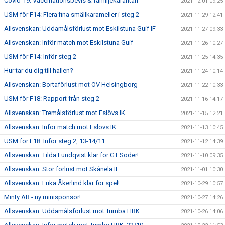
Covid-19: Vaccinationsbevis & familjekarantän
2021-12-01 09:25
USM för F14: Flera fina smällkarameller i steg 2
2021-11-29 12:41
Allsvenskan: Uddamålsförlust mot Eskilstuna Guif IF
2021-11-27 09:33
Allsvenskan: Inför match mot Eskilstuna Guif
2021-11-26 10:27
USM för F14: Inför steg 2
2021-11-25 14:35
Hur tar du dig till hallen?
2021-11-24 10:14
Allsvenskan: Bortaförlust mot OV Helsingborg
2021-11-22 10:33
USM för F18: Rapport från steg 2
2021-11-16 14:17
Allsvenskan: Tremålsförlust mot Eslövs IK
2021-11-15 12:21
Allsvenskan: Inför match mot Eslövs IK
2021-11-13 10:45
USM för F18: Inför steg 2, 13-14/11
2021-11-12 14:39
Allsvenskan: Tilda Lundqvist klar för GT Söder!
2021-11-10 09:35
Allsvenskan: Stor förlust mot Skånela IF
2021-11-01 10:30
Allsvenskan: Erika Åkerlind klar för spel!
2021-10-29 10:57
Minty AB - ny minisponsor!
2021-10-27 14:26
Allsvenskan: Uddamålsförlust mot Tumba HBK
2021-10-26 14:06