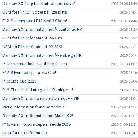
Dam div. 3Ö: Laget är klart för spel i div. 2!
2025-04-08 11:49
USM för P14: GT Söder på 12:e plats!
2025-04-04
F12: Seriesegrare i F12 Nivå 2 Södra!
2025-03-31 12:46
Dam div. 3Ö: Inför match mot Årstaiternas HK
2025-03-28
USM för P14: Inför steg 4, 29-30/3
2025-03-27
USM för F14: Inför steg 4, 22-23/3
2025-03-21
Dam div. 3Ö: Inför match mot Åkersberga HK
2025-03-14
P10: Sammandrag i Gubbängshallen
2025-03-13 11:07
F12: Silvermedalj i Tyresö Cup!
2025-03-10
P16: Libo Cup 2025
2025-03-06
P16: Elton Hultlid uttagen till Riksläger 1!
2025-03-05
Dam div. 3Ö: Inför hemmamatch mot HF SIF
2025-03-04
Viktig information från SportAdmin
2025-02-07 14:14
Dam div. 3Ö: Inför match mot Skuru IK 2!
2025-02-07 10:27
P16: Vinst i Kopparcupen inledde 2025!
2025-01-09 12:51
USM för F18: Inför steg 3
2025-01-03 15:47