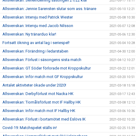
Allsvenskan: Serieindelning säsongen 21/22 klar
2021-05-17 15:11
Allsvenskan: Jennie Sarensten slutar som ass. tränare
2021-05-10 12:21
Allsvenskan: Intervju med Patrick Wester
2021-05-08 10:30
Allsvenskan: Intervju med Jacob Nilsson
2021-05-07 12:08
Allsvenskan: Ny tränarduo klar!
2021-05-06 12:30
Fortsatt ökning av antal lag i seriespel!
2021-05-04 10:28
Allsvenskan: Förändring i ledarstaben
2021-04-30 12:00
Allsvenskan: Förlust i säsongens sista match
2021-04-12 10:27
Allsvenskan: GT Söder förlorade mot Kroppskultur
2021-03-22 12:01
Allsvenskan: Inför match mot GF Kroppskultur
2021-03-20 10:51
Antalet aktiviteter ökade under 2020!
2021-03-18 15:18
Allsvenskan: Derbyförlust mot Nacka HK
2021-03-17 12:43
Allsvenskan: Tiomålsförlust mot IF Hallby HK
2021-03-08 12:12
Allsvenskan: Inför match mot IF Hallby HK
2021-03-06 10:36
Allsvenskan: Förlust i bortamötet med Eslövs IK
2021-03-02 10:20
Covid-19: Matchspelet ställs in!
2021-02-25 15:39