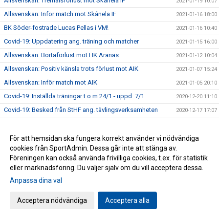
Allsvenskan: Tremålsförlust mot Skånela IF
2021-01-19 10:07
Allsvenskan: Inför match mot Skånela IF
2021-01-16 18:00
BK Söder-fostrade Lucas Pellas i VM!
2021-01-16 10:40
Covid-19: Uppdatering ang. träning och matcher
2021-01-15 16:00
Allsvenskan: Bortaförlust mot HK Aranäs
2021-01-12 10:04
Allsvenskan: Positiv känsla trots förlust mot AIK
2021-01-07 15:24
Allsvenskan: Inför match mot AIK
2021-01-05 20:10
Covid-19: Inställda träningar t o m 24/1 - uppd. 7/1
2020-12-20 11:10
Covid-19: Besked från StHF ang. tävlingsverksamheten
2020-12-17 17:07
Allsvenskan: Derbyförlust mot AIK
2020-12-15 12:08
Allsvenskan: Förlust på hemmaplan mot HK Aranäs
För att hemsidan ska fungera korrekt använder vi nödvändiga
2020-12-07 12:14
cookies från SportAdmin. Dessa går inte att stänga av.
Allsvenskan: Inför match mot HK Aranäs
2020-12-05 10:45
Föreningen kan också använda frivilliga cookies, t.ex. för statistik
Sänkt pris på supportermaterial!
2020-12-04 14:21
eller marknadsföring. Du väljer själv om du vill acceptera dessa.
Covid-19: Skärpta råd från Folkhälsomyndigheten, uppd.
Anpassa dina val
2020-12-02 12:41
2/12
Allsvenskan: Bortaförlust mot Kärra HF
Acceptera nödvändiga
Acceptera alla
2020-11-19 12:53
Covid-19: Seriespel pausas fram till jul - uppd. 18/11 kl
2020-11-18 12:11