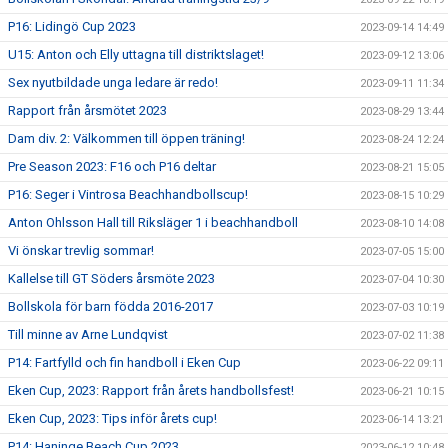
P16: Lidingö Cup 2023
2023-09-14 14:49
U15: Anton och Elly uttagna till distriktslaget!
2023-09-12 13:06
Sex nyutbildade unga ledare är redo!
2023-09-11 11:34
Rapport från årsmötet 2023
2023-08-29 13:44
Dam div. 2: Välkommen till öppen träning!
2023-08-24 12:24
Pre Season 2023: F16 och P16 deltar
2023-08-21 15:05
P16: Seger i Vintrosa Beachhandbollscup!
2023-08-15 10:29
Anton Ohlsson Hall till Riksläger 1 i beachhandboll
2023-08-10 14:08
Vi önskar trevlig sommar!
2023-07-05 15:00
Kallelse till GT Söders årsmöte 2023
2023-07-04 10:30
Bollskola för barn födda 2016-2017
2023-07-03 10:19
Till minne av Arne Lundqvist
2023-07-02 11:38
P14: Fartfylld och fin handboll i Eken Cup
2023-06-22 09:11
Eken Cup, 2023: Rapport från årets handbollsfest!
2023-06-21 10:15
Eken Cup, 2023: Tips inför årets cup!
2023-06-14 13:21
P14: Haninge Beach Cup 2023
2023-06-12 10:48