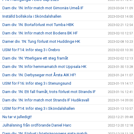
Dam div. 1N: Inför match mot Gimonäs Umeå IF
2023-03-04 11:09
Inställd bollskola i Sköndalshallen
2023-03-03 14:00
Dam div. 1N: Bortaförlust mot Tumba HBK
2023-02-21 12:54
Dam div. 1N: Inför match mot Bodens BK HF
2023-02-10 12:57
Damer div. 1N: Tung förlust mot Huddinge HK
2023-02-08 10:23
USM för F14: Inför steg 3 i Örebro
2023-02-03 10:30
Dam div. 1N: Ytterligare ett steg framåt
2023-02-02 12:13
Dam div. 1N: Inför hemmamatch mot Uppsala HK
2023-01-30 13:28
Dam div. 1N: Derbyseger mot Årsta AIK HF!
2023-01-24 11:07
USM för F16: Inför steg 3 i Stenungsund
2023-01-19 14:17
Dam div. 1N: Ett fall framåt, trots förlust mot Strands IF
2023-01-16 12:41
Dam div. 1N: Inför match mot Strands IF Hudiksvall
2023-01-14 09:00
USM för P14: Inför steg 3 i Sköndalshallen
2023-01-13 10:57
Nu tar vi julledigt!
2022-12-21 09:48
Julhälsning från ordförande Daniel Harc
2022-12-20 12:18
Dam div. 1N: Förlust i höstsäsongens sista match
2022-12-19 11:18