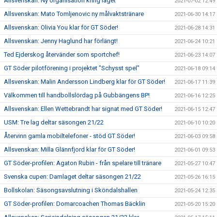
Allsvenskan: Ny organisation kring laget
2021-07-02 12:49
Allsvenskan: Mato Tomljenovic ny målvaktstränare
2021-06-30 14:17
Allsvenskan: Olivia You klar för GT Söder!
2021-06-28 14:31
Allsvenskan: Jenny Haglund har förlängt!
2021-06-24 10:21
Ted Ejderskog återvänder som sportchef!
2021-06-23 14:07
GT Söder pilotförening i projektet "Schysst spel"
2021-06-18 09:14
Allsvenskan: Malin Andersson Lindberg klar för GT Söder!
2021-06-17 11:39
Välkommen till handbollslördag på Gubbängens BP!
2021-06-16 12:25
Allsvenskan: Ellen Wettebrandt har signat med GT Söder!
2021-06-15 12:47
USM: Tre lag deltar säsongen 21/22
2021-06-10 10:20
Återvinn gamla mobiltelefoner - stöd GT Söder!
2021-06-03 09:58
Allsvenskan: Milla Glännfjord klar för GT Söder!
2021-06-01 09:53
GT Söder-profilen: Agaton Rubin - från spelare till tränare
2021-05-27 10:47
Svenska cupen: Damlaget deltar säsongen 21/22
2021-05-26 16:15
Bollskolan: Säsongsavslutning i Sköndalshallen
2021-05-24 12:35
GT Söder-profilen: Domarcoachen Thomas Bäcklin
2021-05-20 15:20