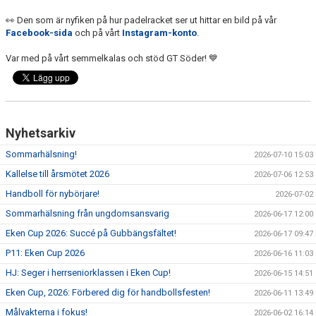
👀 Den som är nyfiken på hur padelracket ser ut hittar en bild på vår
Facebook-sida
och på vårt
Instagram-konto
.
Var med på vårt semmelkalas och stöd GT Söder! 💙
Nyhetsarkiv
Sommarhälsning!
2026-07-10 15:03
Kallelse till årsmötet 2026
2026-07-06 12:53
Handboll för nybörjare!
2026-07-02
Sommarhälsning från ungdomsansvarig
2026-06-17 12:00
Eken Cup 2026: Succé på Gubbängsfältet!
2026-06-17 09:47
P11: Eken Cup 2026
2026-06-16 11:03
HJ: Seger i herrseniorklassen i Eken Cup!
2026-06-15 14:51
Eken Cup, 2026: Förbered dig för handbollsfesten!
2026-06-11 13:49
Målvakterna i fokus!
2026-06-02 16:14