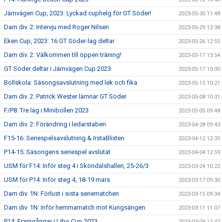
Järnvägen Cup, 2023: Lyckad cuphelg för GT Söder!
2023-05-30 11:48
Dam div. 2: Intervju med Roger Nilsen
2023-05-29 12:38
Eken Cup, 2023: 16 GT Söder-lag deltar
2023-05-26 12:55
Dam div. 2: Välkommen till öppen träning!
2023-05-17 13:54
GT Söder deltar i Järnvägen Cup 2023
2023-05-17 10:00
Bollskola: Säsongsavslutning med lek och fika
2023-05-15 10:21
Dam div. 2: Patrick Wester lämnar GT Söder
2023-05-08 10:31
F/P8: Tre lag i Minibollen 2023
2023-05-05 09:48
Dam div. 2: Förändring i ledarstaben
2023-04-28 09:43
F15-16: Seriespelsavslutning & IrstaBlixten
2023-04-12 12:35
P14-15: Säsongens seriespel avslutat
2023-04-04 12:59
USM för F14: Inför steg 4 i Sköndalshallen, 25-26/3
2023-03-24 10:22
USM för P14: Inför steg 4, 18-19 mars
2023-03-17 09:30
Dam div. 1N: Förlust i sista seriematchen
2023-03-15 09:34
Dam div. 1N: Inför hemmamatch mot Kungsängen
2023-03-11 11:07
P14: Framgångar i Libo Cup 2023
2023-03-09 12:47