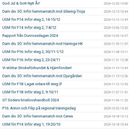
God Jul & Gott Nytt År!
2024-12-20 13:00
Dam div. 3Ö: Inför hemmamatch mot Silwing-Troja
2024-12-13 10:44
USM för P14: Inför steg 2, 14-15/12
2024-12-12 12:49
USM för F14: Inför steg 2, 7-8/12
2024-12-06 12:32
Rapport från Dunrossdagen 2024
2024-12-05 16:57
Dam div. 3Ö: Inför hemmamatch mot Haninge HK
2024-11-29 11:07
USM för P16: Inför steg 2, 30/11-1/12
2024-11-28 13:11
USM för F16: Inför steg 2, 23-24/11
2024-11-21 12:28
Vi stöttar Strokeförbundet & Hjärnfonden!
2024-11-19 12:49
Dam div. 3Ö: Inför hemmamatch mot Djurgården
2024-11-13 12:36
USM för F18: Laget vidare till steg 3!
2024-11-12 12:33
USM för F18: Inför steg 2, 9-10/11
2024-11-07 11:41
GT Söders höstlovshandboll 2024
2024-11-04 11:20
P16: Anton och Filip på regional träningsdag
2024-10-25 14:45
Dam div. 3Ö: Inför hemmamatch mot Ceres
2024-10-18 15:13
USM för P14: Inför steg 1, 19-20/10
2024-10-18 10:44