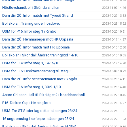
Höstlovshandboll i Sköndalshallen
2023-11-07 14:46
Dam div. 2Ö: Inför match mot Tyresö Strand
2023-10-27 13:53
Bollskolan: Träning under höstlovet
2023-10-25 15:22
USM för P16: Inför steg 1 i Rimbo
2023-10-20 10:21
Dam div. 2Ö: Hemmaseger mot HK Uppsala
2023-10-17 14:27
Dam div. 2Ö: Inför match mot HK Uppsala
2023-10-13 12:30
Bollskolan i Sköndal: Ändrad träningstid 14/10
2023-10-13 10:05
USM för F14: Inför steg 1, 14-15/10
2023-10-12 14:20
USM för F16: Direktavancemang till steg 3!
2023-10-09 10:22
Dam div. 2Ö: Inför seriepremiären mot Skogås
2023-09-29 14:11
USM för F16: Inför steg 1, 30/9-1/10
2023-09-28 14:40
Anton Ohlsson-Hall till Riksläger 2 i beachhandboll!
2023-09-27 10:45
P16: Dicken Cup i Helsingfors
2023-09-26 14:27
USM: Tre GT Söder-lag deltar säsongen 23/24
2023-09-25 11:21
16 ungdomslag i seriespel, säsongen 23/24
2023-09-22 11:03
Bollskolan i Sköndal: Ändrad träningstid 23/9
2023-09-22 10:19