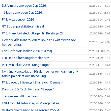
DJ: Vinst i Järnvägen Cup 2026!
2026-06-01 15:39
16 lag i Järnvägen Cup 2026!
2026-05-27 08:54
P11: Mixedcupen 2026
2026-05-25 12:45
GT Söder på aktivitetsmässa!
2026-05-19 17:01
P16: Frank Löfstedt uttagen till Riksläger 2!
2026-05-18 13:09
Herr div. 4Ö: Tränare/ledare sökes till vårt nystartade
2026-05-04 12:32
herrseniorlag!
F/P8: Inför Minibollen 2026, 2-3 maj
2026-04-30 09:22
Elin Hall är årets ungdomsledare!
2026-04-29 13:17
P11: Minileken 2026 i Kungsängen
2026-04-27 11:54
Ny tränarkonstellation för damsenior och damjunior –
2026-04-15 14:34
fokus på helhet och utveckling
P18: Laget på äventyr i Skåne och Danmark
2026-04-14 11:49
Dam div. 2Ö: Tack för tre år, "Baggen"!
2026-04-13
Tre spelare i All Star Team!
2026-04-09 15:01
USM för F14: Inför steg 4 i Vikingahallen
2026-03-20 10:30
Vi startar herrseniorlag säsongen 26/27!
2026-03-19 13:43