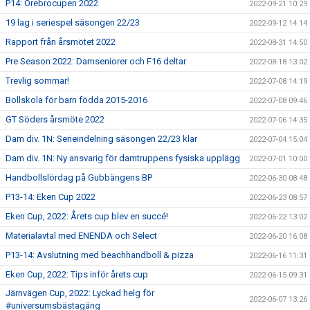
P14: Örebrocupen 2022
2022-09-21 10:29
19 lag i seriespel säsongen 22/23
2022-09-12 14:14
Rapport från årsmötet 2022
2022-08-31 14:50
Pre Season 2022: Damseniorer och F16 deltar
2022-08-18 13:02
Trevlig sommar!
2022-07-08 14:19
Bollskola för barn födda 2015-2016
2022-07-08 09:46
GT Söders årsmöte 2022
2022-07-06 14:35
Dam div. 1N: Serieindelning säsongen 22/23 klar
2022-07-04 15:04
Dam div. 1N: Ny ansvarig för damtruppens fysiska upplägg
2022-07-01 10:00
Handbollslördag på Gubbängens BP
2022-06-30 08:48
P13-14: Eken Cup 2022
2022-06-23 08:57
Eken Cup, 2022: Årets cup blev en succé!
2022-06-22 13:02
Materialavtal med ENENDA och Select
2022-06-20 16:08
P13-14: Avslutning med beachhandboll & pizza
2022-06-16 11:31
Eken Cup, 2022: Tips inför årets cup
2022-06-15 09:31
Järnvägen Cup, 2022: Lyckad helg för
2022-06-07 13:26
#universumsbästagäng