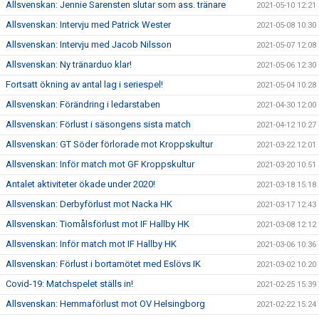
Allsvenskan: Jennie Sarensten slutar som ass. tränare
2021-05-10 12:21
Allsvenskan: Intervju med Patrick Wester
2021-05-08 10:30
Allsvenskan: Intervju med Jacob Nilsson
2021-05-07 12:08
Allsvenskan: Ny tränarduo klar!
2021-05-06 12:30
Fortsatt ökning av antal lag i seriespel!
2021-05-04 10:28
Allsvenskan: Förändring i ledarstaben
2021-04-30 12:00
Allsvenskan: Förlust i säsongens sista match
2021-04-12 10:27
Allsvenskan: GT Söder förlorade mot Kroppskultur
2021-03-22 12:01
Allsvenskan: Inför match mot GF Kroppskultur
2021-03-20 10:51
Antalet aktiviteter ökade under 2020!
2021-03-18 15:18
Allsvenskan: Derbyförlust mot Nacka HK
2021-03-17 12:43
Allsvenskan: Tiomålsförlust mot IF Hallby HK
2021-03-08 12:12
Allsvenskan: Inför match mot IF Hallby HK
2021-03-06 10:36
Allsvenskan: Förlust i bortamötet med Eslövs IK
2021-03-02 10:20
Covid-19: Matchspelet ställs in!
2021-02-25 15:39
Allsvenskan: Hemmaförlust mot OV Helsingborg
2021-02-22 15:24