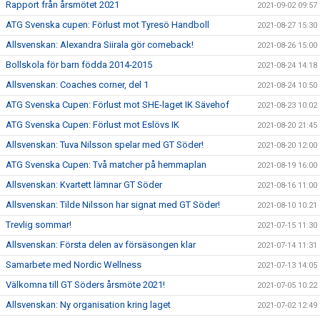
Rapport från årsmötet 2021
2021-09-02 09:57
ATG Svenska cupen: Förlust mot Tyresö Handboll
2021-08-27 15:30
Allsvenskan: Alexandra Siirala gör comeback!
2021-08-26 15:00
Bollskola för barn födda 2014-2015
2021-08-24 14:18
Allsvenskan: Coaches corner, del 1
2021-08-24 10:50
ATG Svenska Cupen: Förlust mot SHE-laget IK Sävehof
2021-08-23 10:02
ATG Svenska Cupen: Förlust mot Eslövs IK
2021-08-20 21:45
Allsvenskan: Tuva Nilsson spelar med GT Söder!
2021-08-20 12:00
ATG Svenska Cupen: Två matcher på hemmaplan
2021-08-19 16:00
Allsvenskan: Kvartett lämnar GT Söder
2021-08-16 11:00
Allsvenskan: Tilde Nilsson har signat med GT Söder!
2021-08-10 10:21
Trevlig sommar!
2021-07-15 11:30
Allsvenskan: Första delen av försäsongen klar
2021-07-14 11:31
Samarbete med Nordic Wellness
2021-07-13 14:05
Välkomna till GT Söders årsmöte 2021!
2021-07-05 10:22
Allsvenskan: Ny organisation kring laget
2021-07-02 12:49