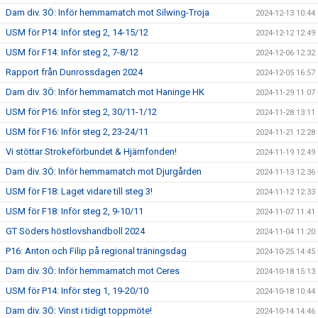
Dam div. 3Ö: Inför hemmamatch mot Silwing-Troja
2024-12-13 10:44
USM för P14: Inför steg 2, 14-15/12
2024-12-12 12:49
USM för F14: Inför steg 2, 7-8/12
2024-12-06 12:32
Rapport från Dunrossdagen 2024
2024-12-05 16:57
Dam div. 3Ö: Inför hemmamatch mot Haninge HK
2024-11-29 11:07
USM för P16: Inför steg 2, 30/11-1/12
2024-11-28 13:11
USM för F16: Inför steg 2, 23-24/11
2024-11-21 12:28
Vi stöttar Strokeförbundet & Hjärnfonden!
2024-11-19 12:49
Dam div. 3Ö: Inför hemmamatch mot Djurgården
2024-11-13 12:36
USM för F18: Laget vidare till steg 3!
2024-11-12 12:33
USM för F18: Inför steg 2, 9-10/11
2024-11-07 11:41
GT Söders höstlovshandboll 2024
2024-11-04 11:20
P16: Anton och Filip på regional träningsdag
2024-10-25 14:45
Dam div. 3Ö: Inför hemmamatch mot Ceres
2024-10-18 15:13
USM för P14: Inför steg 1, 19-20/10
2024-10-18 10:44
Dam div. 3Ö: Vinst i tidigt toppmöte!
2024-10-14 14:46