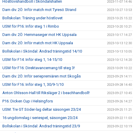
Höstlovshandboll i Sköndalshallen
2023-11-07 14:46
Dam div. 2Ö: Inför match mot Tyresö Strand
2023-10-27 13:53
Bollskolan: Träning under höstlovet
2023-10-25 15:22
USM för P16: Inför steg 1 i Rimbo
2023-10-20 10:21
Dam div. 2Ö: Hemmaseger mot HK Uppsala
2023-10-17 14:27
Dam div. 2Ö: Inför match mot HK Uppsala
2023-10-13 12:30
Bollskolan i Sköndal: Ändrad träningstid 14/10
2023-10-13 10:05
USM för F14: Inför steg 1, 14-15/10
2023-10-12 14:20
USM för F16: Direktavancemang till steg 3!
2023-10-09 10:22
Dam div. 2Ö: Inför seriepremiären mot Skogås
2023-09-29 14:11
USM för F16: Inför steg 1, 30/9-1/10
2023-09-28 14:40
Anton Ohlsson-Hall till Riksläger 2 i beachhandboll!
2023-09-27 10:45
P16: Dicken Cup i Helsingfors
2023-09-26 14:27
USM: Tre GT Söder-lag deltar säsongen 23/24
2023-09-25 11:21
16 ungdomslag i seriespel, säsongen 23/24
2023-09-22 11:03
Bollskolan i Sköndal: Ändrad träningstid 23/9
2023-09-22 10:19