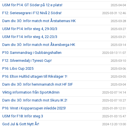
USM för P14: GT Söder på 12:e plats!
2025-04-04
F12: Seriesegrare i F12 Nivå 2 Södra!
2025-03-31 12:46
Dam div. 3Ö: Inför match mot Årstaiternas HK
2025-03-28
USM för P14: Inför steg 4, 29-30/3
2025-03-27
USM för F14: Inför steg 4, 22-23/3
2025-03-21
Dam div. 3Ö: Inför match mot Åkersberga HK
2025-03-14
P10: Sammandrag i Gubbängshallen
2025-03-13 11:07
F12: Silvermedalj i Tyresö Cup!
2025-03-10
P16: Libo Cup 2025
2025-03-06
P16: Elton Hultlid uttagen till Riksläger 1!
2025-03-05
Dam div. 3Ö: Inför hemmamatch mot HF SIF
2025-03-04
Viktig information från SportAdmin
2025-02-07 14:14
Dam div. 3Ö: Inför match mot Skuru IK 2!
2025-02-07 10:27
P16: Vinst i Kopparcupen inledde 2025!
2025-01-09 12:51
USM för F18: Inför steg 3
2025-01-03 15:47
God Jul & Gott Nytt År!
2024-12-20 13:00