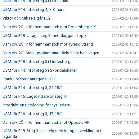
USM för F16: Inför steg 4 i Eskilstuna
2026-03-13 12:36
USM för P14: Inför steg 4, 7-8 mars
2026-03-06 11:03
Viktor och Mikaela går TU2!
2026-02-23 15:00
Dam div. 2Ö: Inför hemmamatch mot Rosersbergs IK
2026-02-19 11:26
USM för P18: Uttåg i steg 3 med flaggan i topp
2026-02-09 15:42
Dam div. 2Ö: Inför hemmamatch mot Tyresö Strand
2026-02-06 10:12
Dam div. 2Ö: Stark upphämtning räckte inte hela vägen
2026-02-02 10:41
USM för P18: Inför steg 3 i Lindesberg
2026-01-30 11:37
USM för F14: Inför steg 3 i Sköndalshallen
2026-01-29 15:55
Frank Löfstedt antagen till RIG!
2026-01-29 11:43
USM för P14: Inför steg 3, 24-25/1
2026-01-22 15:03
USM för F16: Laget vidare till steg 4!
2026-01-20 12:55
Introduktionsutbildning för nya ledare
2026-01-19 13:24
USM för F16: Inför steg 3, 17-18/1
2026-01-16 11:21
Dam div. 2Ö: Inför hemmamatch mot Uppsala HK
2026-01-15 09:30
USM för F18: Steg 3 - en helg med kamp, utveckling och
2026-01-08 12:33
laganda