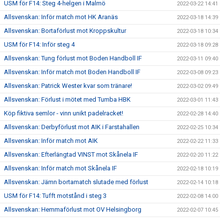
USM för F14: Steg 4-helgen i Malmö
2022-03-22 14:41
Allsvenskan: Inför match mot HK Aranäs
2022-03-18 14:39
Allsvenskan: Bortaförlust mot Kroppskultur
2022-03-18 10:34
USM för F14: Inför steg 4
2022-03-18 09:28
Allsvenskan: Tung förlust mot Boden Handboll IF
2022-03-11 09:40
Allsvenskan: Inför match mot Boden Handboll IF
2022-03-08 09:23
Allsvenskan: Patrick Wester kvar som tränare!
2022-03-02 09:49
Allsvenskan: Förlust i mötet med Tumba HBK
2022-03-01 11:43
Köp fiktiva semlor - vinn unikt padelracket!
2022-02-28 14:40
Allsvenskan: Derbyförlust mot AIK i Farstahallen
2022-02-25 10:34
Allsvenskan: Inför match mot AIK
2022-02-22 11:33
Allsvenskan: Efterlängtad VINST mot Skånela IF
2022-02-20 11:22
Allsvenskan: Inför match mot Skånela IF
2022-02-18 10:19
Allsvenskan: Jämn bortamatch slutade med förlust
2022-02-14 10:18
USM för F14: Tufft motstånd i steg 3
2022-02-08 14:00
Allsvenskan: Hemmaförlust mot OV Helsingborg
2022-02-07 10:45