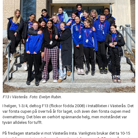
MATCHER
EKEN CUP
F13 i Västerås. Foto: Evelyn Rubin.
I helgen, 1-3/4, deltog F13 (flickor födda 2008) i IrstaBlixten i Västerås. Det
var första cupen på över två år för laget, och även den första cupen med
övernattning. Det blev en oerhört spännande helg, men motståndet var
tyvärr alldeles för tufft.
På fredagen startade vi mot Västerås Irsta. Vanligtvis brukar det ta 10-15