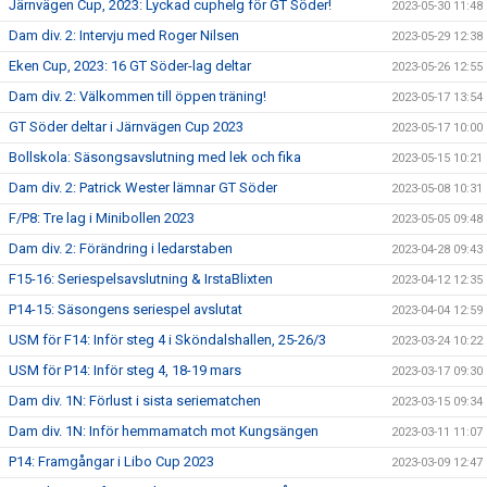
Järnvägen Cup, 2023: Lyckad cuphelg för GT Söder!
2023-05-30 11:48
Dam div. 2: Intervju med Roger Nilsen
2023-05-29 12:38
Eken Cup, 2023: 16 GT Söder-lag deltar
2023-05-26 12:55
Dam div. 2: Välkommen till öppen träning!
2023-05-17 13:54
GT Söder deltar i Järnvägen Cup 2023
2023-05-17 10:00
Bollskola: Säsongsavslutning med lek och fika
2023-05-15 10:21
Dam div. 2: Patrick Wester lämnar GT Söder
2023-05-08 10:31
F/P8: Tre lag i Minibollen 2023
2023-05-05 09:48
Dam div. 2: Förändring i ledarstaben
2023-04-28 09:43
F15-16: Seriespelsavslutning & IrstaBlixten
2023-04-12 12:35
P14-15: Säsongens seriespel avslutat
2023-04-04 12:59
USM för F14: Inför steg 4 i Sköndalshallen, 25-26/3
2023-03-24 10:22
USM för P14: Inför steg 4, 18-19 mars
2023-03-17 09:30
Dam div. 1N: Förlust i sista seriematchen
2023-03-15 09:34
Dam div. 1N: Inför hemmamatch mot Kungsängen
2023-03-11 11:07
P14: Framgångar i Libo Cup 2023
2023-03-09 12:47