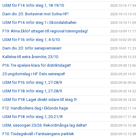
USM för F14: Inför steg 1, 18-19/10
2025-10-16 17:34
Dam div. 2Ö: Bortavinst mot Solna HF!
2025-10-13 13:10
USM för P14: Inför steg 1 i Sköndalshallen
2025-10-10 11:09
F19: Alma Eklöf uttagen till regional träningsdag!
2025-10-09 11:17
USM för F16: Inför steg 1, 4-5/10
2025-10-02 09:30
Dam div. 2Ö: Inför seriepremiären!
2025-10-01 11:23
Kallelse till extra årsmöte, 23/10
2025-09-30 15:23
P16: Tre spelare klara för distriktslaget!
2025-09-30 12:06
25 ungdomslag i HF Östs seriespel!
2025-09-29 14:31
USM för P16: Inför steg 1, 27-28/9
2025-09-26 09:56
USM för F18: Inför steg 1, 27-28/9
2025-09-25 14:22
USM för P18: Laget direkt vidare till steg 3!
2025-09-24 14:02
F12: Handbollens dag i Eklunds hage
2025-09-22 11:14
USM för P18: Inför steg 1, 20-21/9!
2025-09-17 11:48
USM, säsongen 25/26: Rekordmånga lag deltar!
2025-09-15 15:38
F10: Tisdagskväll i Farstaängens parklek
2025-09-12 12:38