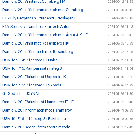
Dam div. 2Ö: Vinst mot Gurraberg HK
2024-03-12 11:23
Dam div. 2Ö: Inför hemmamatch mot Gurraberg
2024-03-08 09:42
F16: Elly Bergendahl uttagen till Riksläger 1!
2024-02-28 12:45
P16: Stort kliv framåt för Emil och Anton!
2024-02-26 11:13
Dam div. 2Ö: Inför hemmamatch mot Årsta AIK HF
2024-02-23 10:41
Dam div. 2Ö: Vinst mot Rosersbergs IK!
2024-02-05 10:33
Dam div. 2Ö: Inför match mot Rosersberg
2024-02-02 15:15
USM för F14: Inför steg 3 i Habo
2024-02-01 14:18
USM för P16: Kämpainsats i steg 3
2024-01-31 11:04
Dam div. 2Ö: Förlust mot Uppsala HK
2024-01-30 12:22
USM för P16: Inför steg 3 i Skövde
2024-01-26 14:23
GT Söder har JOYNAT!
2024-01-26 11:30
Dam div. 2Ö: Förlust mot Hammarby IF HF
2024-01-22 10:40
Dam div. 2Ö: Inför match mot Hammarby
2024-01-19 09:33
USM för F16: Inför steg 3 i Eskilstuna
2024-01-18 09:35
Dam div. 2Ö: Seger i årets första match!
2024-01-15 12:43