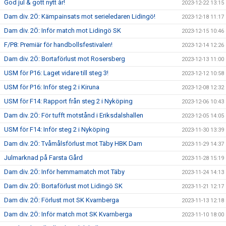
God jul & gott nytt år!
2023-12-22 13:15
Dam div. 2Ö: Kämpainsats mot serieledaren Lidingö!
2023-12-18 11:17
Dam div. 2Ö: Inför match mot Lidingö SK
2023-12-15 10:46
F/P8: Premiär för handbollsfestivalen!
2023-12-14 12:26
Dam div. 2Ö: Bortaförlust mot Rosersberg
2023-12-13 11:00
USM för P16: Laget vidare till steg 3!
2023-12-12 10:58
USM för P16: Inför steg 2 i Kiruna
2023-12-08 12:32
USM för F14: Rapport från steg 2 i Nyköping
2023-12-06 10:43
Dam div. 2Ö: För tufft motstånd i Eriksdalshallen
2023-12-05 14:05
USM för F14: Inför steg 2 i Nyköping
2023-11-30 13:39
Dam div. 2Ö: Tvåmålsförlust mot Täby HBK Dam
2023-11-29 14:37
Julmarknad på Farsta Gård
2023-11-28 15:19
Dam div. 2Ö: Inför hemmamatch mot Täby
2023-11-24 14:13
Dam div. 2Ö: Bortaförlust mot Lidingö SK
2023-11-21 12:17
Dam div. 2Ö: Förlust mot SK Kvarnberga
2023-11-13 12:18
Dam div. 2Ö: Inför match mot SK Kvarnberga
2023-11-10 18:00