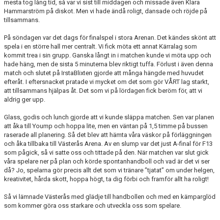
mesta tog lång tid, så var vi sist till middagen och missade även Klara
Hammarström på diskot. Men vi hade ändå roligt, dansade och röjde på
tillsammans.
På söndagen var det dags för finalspel i stora Arenan. Det kändes skönt att
spela i en större hall mer centralt. Vi fick möta ett annat Kärralag som
kommit trea i sin grupp. Ganska långt in i matchen kunde vi möta upp och
hade häng, men de sista 5 minuterna blev riktigt tuffa. Förlust i även denna
match och slutet på IrstaBlixten gjorde att många hängde med huvudet
efteråt. I eftersnacket pratade vi mycket om det som gör VÅRT lag starkt,
att tillsammans hjälpas åt. Det som vi på lördagen fick beröm för, att vi
aldrig ger upp.
Glass, godis och lunch gjorde att vi kunde släppa matchen. Sen var planen
att åka till Yoump och hoppa lite, men en väntan på 1,5 timme på bussen
raserade all planering. Så det blev att hämta våra väskor på förläggningen
och åka tillbaka till Västerås Arena. Av en slump var det just A-final för F13
som pågick, så vi satte oss och tittade på den. När matchen var slut gick
våra spelare ner på plan och körde spontanhandboll och vad är det vi ser
då? Jo, spelarna gör precis allt det som vi tränare ”tjatat” om under helgen,
kreativitet, hårda skott, hoppa högt, ta dig förbi och framför allt ha roligt!
Så vi lämnade Västerås med glädje till handbollen och med en kämparglöd
som kommer göra oss starkare och utveckla oss som spelare.