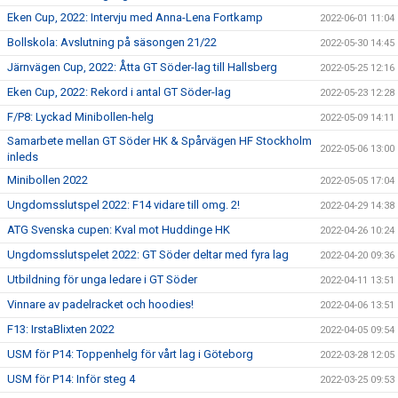
Eken Cup, 2022: Intervju med Anna-Lena Fortkamp
2022-06-01 11:04
Bollskola: Avslutning på säsongen 21/22
2022-05-30 14:45
Järnvägen Cup, 2022: Åtta GT Söder-lag till Hallsberg
2022-05-25 12:16
Eken Cup, 2022: Rekord i antal GT Söder-lag
2022-05-23 12:28
F/P8: Lyckad Minibollen-helg
2022-05-09 14:11
Samarbete mellan GT Söder HK & Spårvägen HF Stockholm
2022-05-06 13:00
inleds
Minibollen 2022
2022-05-05 17:04
Ungdomsslutspel 2022: F14 vidare till omg. 2!
2022-04-29 14:38
ATG Svenska cupen: Kval mot Huddinge HK
2022-04-26 10:24
Ungdomsslutspelet 2022: GT Söder deltar med fyra lag
2022-04-20 09:36
Utbildning för unga ledare i GT Söder
2022-04-11 13:51
Vinnare av padelracket och hoodies!
2022-04-06 13:51
F13: IrstaBlixten 2022
2022-04-05 09:54
USM för P14: Toppenhelg för vårt lag i Göteborg
2022-03-28 12:05
USM för P14: Inför steg 4
2022-03-25 09:53