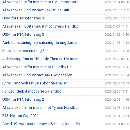
Allsvenskan: Inför match mot OV Helsingborg
2022-02-04 08:00
Allsvenskan: Förlust mot Eskilstuna Guif
2022-02-03 13:02
USM för F14: Inför steg 3
2022-02-03 10:07
Allsvenskan: Bortaförlust mot Tyresö Handboll
2022-01-27 11:01
USM för P14: Inför steg 3
2022-01-21 10:30
Ambitionsträning - ny satsning för ungdomar
2022-01-18 11:52
Kansliet semesterstängt!
2021-12-22 13:28
Julhälsning från ordförande Therese Hettman
2021-12-22 09:56
Allsvenskan: Inför match mot IF Hallby HK
2021-12-17 12:56
Allsvenskan: Förlust mot AIK i Solnahallen
2021-12-10 12:04
F/P8: Handbollfestival i Sköndalshallen
2021-12-07 16:39
Förlust i derbyt mot Tyresö Handboll
2021-12-06 13:41
USM för P14: Inför steg 2
2021-12-03 14:46
Allsvenskan: Inför match mot Tyresö Handboll
2021-12-03 10:44
P13: Hellton Cup 2021
2021-12-01 12:34
Covid-19: Vaccinationsbevis & familjekarantän
2021-12-01 09:25