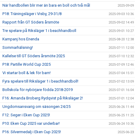
När handbollen blir mer än bara en boll och två mål
2025-09-09
P18: Träningsläger i Visby, 29-31/8
2025-09-03 10:36
Rapport från GT Söders årsmöte
2025-09-02 14:49
Tre spelare på Riksläger 1 i beachhandboll
2025-09-01 10:27
Kampanj hos Enenda
2025-08-20 12:38
Sommarhälsning!
2025-07-11 12:00
Kallelse till GT Söders årsmöte 2025
2025-07-10 12:32
P18: Partille World Cup 2025
2025-07-09 12:46
Vi startar boll & lek för barn!
2025-07-04 15:51
Fyra spelare till Riksläger 1 i beachhandboll!
2025-07-02 13:09
Bollskola för nybörjare födda 2018-2019
2025-07-01 16:04
F16: Amanda Broberg Rydqvist på Riksläger 2!
2025-07-01 12:04
Ungdomsansvarig om säsongen 24/25
2025-06-26 11:44
F12: Seger i Eken Cup 2025!
2025-06-25 11:25
P10: Eken Cup 2025 var underbar!
2025-06-24 10:36
P16: Silvermedalj i Eken Cup 2025!
2025-06-23