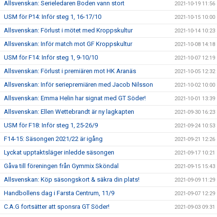
Allsvenskan: Serieledaren Boden vann stort
2021-10-19 11:56
USM för P14: Inför steg 1, 16-17/10
2021-10-15 10:00
Allsvenskan: Förlust i mötet med Kroppskultur
2021-10-14 10:23
Allsvenskan: Inför match mot GF Kroppskultur
2021-10-08 14:18
USM för F14: Inför steg 1, 9-10/10
2021-10-07 12:19
Allsvenskan: Förlust i premiären mot HK Aranäs
2021-10-05 12:32
Allsvenskan: Inför seriepremiären med Jacob Nilsson
2021-10-02 10:00
Allsvenskan: Emma Helin har signat med GT Söder!
2021-10-01 13:39
Allsvenskan: Ellen Wettebrandt är ny lagkapten
2021-09-30 16:23
USM för F18: Inför steg 1, 25-26/9
2021-09-24 10:53
F14-15: Säsongen 2021/22 är igång
2021-09-21 12:26
Lyckat upptaktsläger inledde säsongen
2021-09-17 10:21
Gåva till föreningen från Gymmix Sköndal
2021-09-15 15:43
Allsvenskan: Köp säsongskort & säkra din plats!
2021-09-09 11:29
Handbollens dag i Farsta Centrum, 11/9
2021-09-07 12:29
C.A.G fortsätter att sponsra GT Söder!
2021-09-03 09:31