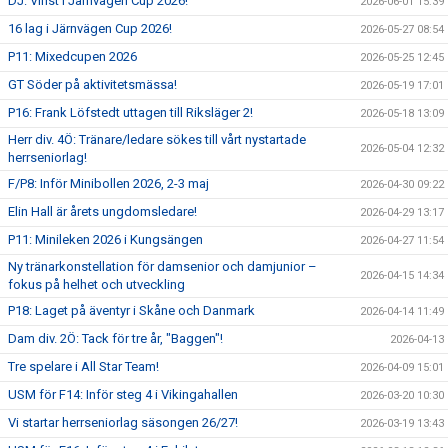
DJ: Vinst i Järnvägen Cup 2026!
2026-06-01 15:39
16 lag i Järnvägen Cup 2026!
2026-05-27 08:54
P11: Mixedcupen 2026
2026-05-25 12:45
GT Söder på aktivitetsmässa!
2026-05-19 17:01
P16: Frank Löfstedt uttagen till Riksläger 2!
2026-05-18 13:09
Herr div. 4Ö: Tränare/ledare sökes till vårt nystartade
2026-05-04 12:32
herrseniorlag!
F/P8: Inför Minibollen 2026, 2-3 maj
2026-04-30 09:22
Elin Hall är årets ungdomsledare!
2026-04-29 13:17
P11: Minileken 2026 i Kungsängen
2026-04-27 11:54
Ny tränarkonstellation för damsenior och damjunior –
2026-04-15 14:34
fokus på helhet och utveckling
P18: Laget på äventyr i Skåne och Danmark
2026-04-14 11:49
Dam div. 2Ö: Tack för tre år, "Baggen"!
2026-04-13
Tre spelare i All Star Team!
2026-04-09 15:01
USM för F14: Inför steg 4 i Vikingahallen
2026-03-20 10:30
Vi startar herrseniorlag säsongen 26/27!
2026-03-19 13:43