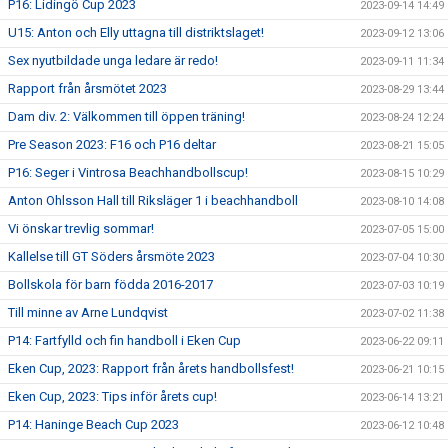
P16: Lidingö Cup 2023
2023-09-14 14:49
U15: Anton och Elly uttagna till distriktslaget!
2023-09-12 13:06
Sex nyutbildade unga ledare är redo!
2023-09-11 11:34
Rapport från årsmötet 2023
2023-08-29 13:44
Dam div. 2: Välkommen till öppen träning!
2023-08-24 12:24
Pre Season 2023: F16 och P16 deltar
2023-08-21 15:05
P16: Seger i Vintrosa Beachhandbollscup!
2023-08-15 10:29
Anton Ohlsson Hall till Riksläger 1 i beachhandboll
2023-08-10 14:08
Vi önskar trevlig sommar!
2023-07-05 15:00
Kallelse till GT Söders årsmöte 2023
2023-07-04 10:30
Bollskola för barn födda 2016-2017
2023-07-03 10:19
Till minne av Arne Lundqvist
2023-07-02 11:38
P14: Fartfylld och fin handboll i Eken Cup
2023-06-22 09:11
Eken Cup, 2023: Rapport från årets handbollsfest!
2023-06-21 10:15
Eken Cup, 2023: Tips inför årets cup!
2023-06-14 13:21
P14: Haninge Beach Cup 2023
2023-06-12 10:48