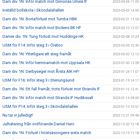
Dam div. 1N: Inför match mot Gimonäs Umeå IF
2023-03-04 11:09
Inställd bollskola i Sköndalshallen
2023-03-03 14:00
Dam div. 1N: Bortaförlust mot Tumba HBK
2023-02-21 12:54
Dam div. 1N: Inför match mot Bodens BK HF
2023-02-10 12:57
Damer div. 1N: Tung förlust mot Huddinge HK
2023-02-08 10:23
USM för F14: Inför steg 3 i Örebro
2023-02-03 10:30
Dam div. 1N: Ytterligare ett steg framåt
2023-02-02 12:13
Dam div. 1N: Inför hemmamatch mot Uppsala HK
2023-01-30 13:28
Dam div. 1N: Derbyseger mot Årsta AIK HF!
2023-01-24 11:07
USM för F16: Inför steg 3 i Stenungsund
2023-01-19 14:17
Dam div. 1N: Ett fall framåt, trots förlust mot Strands IF
2023-01-16 12:41
Dam div. 1N: Inför match mot Strands IF Hudiksvall
2023-01-14 09:00
USM för P14: Inför steg 3 i Sköndalshallen
2023-01-13 10:57
Nu tar vi julledigt!
2022-12-21 09:48
Julhälsning från ordförande Daniel Harc
2022-12-20 12:18
Dam div. 1N: Förlust i höstsäsongens sista match
2022-12-19 11:18