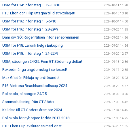
USM för F14: Inför steg 1, 12-13/10
2024-10-11 11:28
P15: Elton och Filip uttagna till distriktslaget!
2024-10-10 13:10
USM för P16: Inför steg 1, 5-6/10
2024-10-04 14:00
USM för F16: Inför steg 1, 28-29/9
2024-09-26 11:25
Dam div. 3Ö: Roger Nilsen inför seriepremiären
2024-09-25 14:36
USM för F18: Lärorik helg i Enköping
2024-09-24 14:24
USM för F18: Inför steg 1, 21-22/9
2024-09-20 12:27
USM, säsongen 24/25: Fem GT Söder-lag deltar!
2024-09-18 12:36
Rekordmånga ungdomslag i seriespel!
2024-09-17 12:35
Max Gisslén Pihlaja ny ordförande!
2024-08-29 15:03
P16: Vintrosa Beachhandbollscup 2024
2024-08-20 14:57
Bollskola, säsongen 24/25
2024-08-09 13:26
Sommarhälsning från GT Söder
2024-07-05 14:42
Kallelse till GT Söders årsmöte 2024
2024-07-04 14:45
Bollskola för nybörjare födda 2017-2018
2024-07-03 14:25
P10: Eken Cup avslutades med vinst!
2024-06-25 11:05