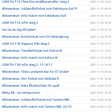
USM för F14: Flera fina smällkarameller i steg 2
2021-11-29 12:41
Allsvenskan: Uddamålsförlust mot Eskilstuna Guif IF
2021-11-27 09:33
Allsvenskan: Inför match mot Eskilstuna Guif
2021-11-26 10:27
USM för F14: Inför steg 2
2021-11-25 14:35
Hur tar du dig till hallen?
2021-11-24 10:14
Allsvenskan: Bortaförlust mot OV Helsingborg
2021-11-22 10:33
USM för F18: Rapport från steg 2
2021-11-16 14:17
Allsvenskan: Tremålsförlust mot Eslövs IK
2021-11-15 12:21
Allsvenskan: Inför match mot Eslövs IK
2021-11-13 10:45
USM för F18: Inför steg 2, 13-14/11
2021-11-12 14:39
Allsvenskan: Tilda Lundqvist klar för GT Söder!
2021-11-10 09:35
Allsvenskan: Stor förlust mot Skånela IF
2021-11-01 10:30
Allsvenskan: Erika Åkerlind klar för spel!
2021-10-29 10:57
Minty AB - ny minisponsor!
2021-10-27 14:26
Allsvenskan: Uddamålsförlust mot Tumba HBK
2021-10-26 14:06
Allsvenskan: Inför match mot Tumba HBK, 22/10
2021-10-22 11:53