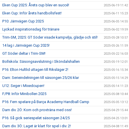
Eken Cup 2025: Årets cup blev en succé!
2025-06-19 11:42
Eken Cup: Inför årets handbollsfest!
2025-06-11 15:23
P10: Järnvägen Cup 2025
2025-06-05 14:55
Lyckad inspirationsdag för tränare
2025-06-02 19:59
Trim-SM, 2025: GT Söder visade kampvilja, glädje och stil!
2025-05-28 10:57
14 lag i Järnvägen Cup 2025!
2025-05-26 11:59
GT Söder deltar i Trim-SM!
2025-05-22 16:03
Bollskola: Säsongsavslutning i Sköndalshallen
2025-05-19 12:01
P16: Elton Hultlid uttagen till Riksläger 2!
2025-05-16 15:34
Dam: Serieindelningen till säsongen 25/26 klar
2025-05-15 14:29
U12: Seger i Mixedcupen!
2025-05-14 11:23
F/P8: Inför Minibollen 2025
2025-05-08 10:44
P16: Fem spelare på Barça Academy Handball Camp
2025-05-05 13:12
Dam div. 2Ö: Kom och provträna med oss!
2025-04-29 15:44
P16: Så gick seriespelet säsongen 24/25
2025-04-25 13:01
Dam div. 3Ö: Laget är klart för spel i div. 2!
2025-04-08 11:49