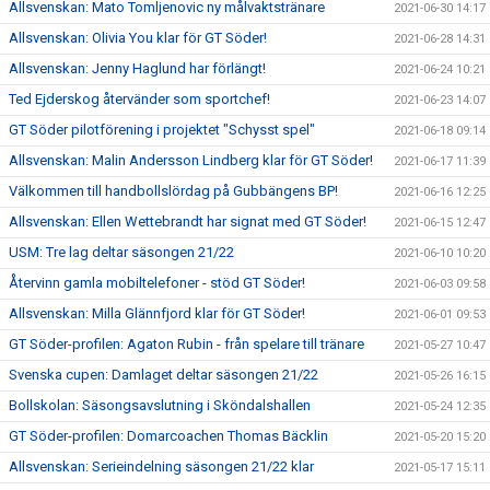
Allsvenskan: Mato Tomljenovic ny målvaktstränare
2021-06-30 14:17
Allsvenskan: Olivia You klar för GT Söder!
2021-06-28 14:31
Allsvenskan: Jenny Haglund har förlängt!
2021-06-24 10:21
Ted Ejderskog återvänder som sportchef!
2021-06-23 14:07
GT Söder pilotförening i projektet "Schysst spel"
2021-06-18 09:14
Allsvenskan: Malin Andersson Lindberg klar för GT Söder!
2021-06-17 11:39
Välkommen till handbollslördag på Gubbängens BP!
2021-06-16 12:25
Allsvenskan: Ellen Wettebrandt har signat med GT Söder!
2021-06-15 12:47
USM: Tre lag deltar säsongen 21/22
2021-06-10 10:20
Återvinn gamla mobiltelefoner - stöd GT Söder!
2021-06-03 09:58
Allsvenskan: Milla Glännfjord klar för GT Söder!
2021-06-01 09:53
GT Söder-profilen: Agaton Rubin - från spelare till tränare
2021-05-27 10:47
Svenska cupen: Damlaget deltar säsongen 21/22
2021-05-26 16:15
Bollskolan: Säsongsavslutning i Sköndalshallen
2021-05-24 12:35
GT Söder-profilen: Domarcoachen Thomas Bäcklin
2021-05-20 15:20
Allsvenskan: Serieindelning säsongen 21/22 klar
2021-05-17 15:11