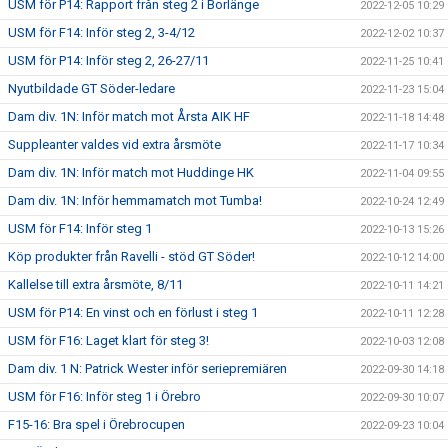
USM för P14: Rapport från steg 2 i Borlänge
2022-12-05 10:29
USM för F14: Inför steg 2, 3-4/12
2022-12-02 10:37
USM för P14: Inför steg 2, 26-27/11
2022-11-25 10:41
Nyutbildade GT Söder-ledare
2022-11-23 15:04
Dam div. 1N: Inför match mot Årsta AIK HF
2022-11-18 14:48
Suppleanter valdes vid extra årsmöte
2022-11-17 10:34
Dam div. 1N: Inför match mot Huddinge HK
2022-11-04 09:55
Dam div. 1N: Inför hemmamatch mot Tumba!
2022-10-24 12:49
USM för F14: Inför steg 1
2022-10-13 15:26
Köp produkter från Ravelli - stöd GT Söder!
2022-10-12 14:00
Kallelse till extra årsmöte, 8/11
2022-10-11 14:21
USM för P14: En vinst och en förlust i steg 1
2022-10-11 12:28
USM för F16: Laget klart för steg 3!
2022-10-03 12:08
Dam div. 1 N: Patrick Wester inför seriepremiären
2022-09-30 14:18
USM för F16: Inför steg 1 i Örebro
2022-09-30 10:07
F15-16: Bra spel i Örebrocupen
2022-09-23 10:04