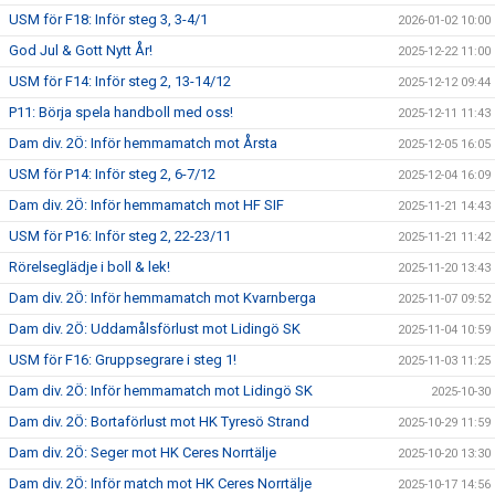
USM för F18: Inför steg 3, 3-4/1
2026-01-02 10:00
God Jul & Gott Nytt År!
2025-12-22 11:00
USM för F14: Inför steg 2, 13-14/12
2025-12-12 09:44
P11: Börja spela handboll med oss!
2025-12-11 11:43
Dam div. 2Ö: Inför hemmamatch mot Årsta
2025-12-05 16:05
USM för P14: Inför steg 2, 6-7/12
2025-12-04 16:09
Dam div. 2Ö: Inför hemmamatch mot HF SIF
2025-11-21 14:43
USM för P16: Inför steg 2, 22-23/11
2025-11-21 11:42
Rörelseglädje i boll & lek!
2025-11-20 13:43
Dam div. 2Ö: Inför hemmamatch mot Kvarnberga
2025-11-07 09:52
Dam div. 2Ö: Uddamålsförlust mot Lidingö SK
2025-11-04 10:59
USM för F16: Gruppsegrare i steg 1!
2025-11-03 11:25
Dam div. 2Ö: Inför hemmamatch mot Lidingö SK
2025-10-30
Dam div. 2Ö: Bortaförlust mot HK Tyresö Strand
2025-10-29 11:59
Dam div. 2Ö: Seger mot HK Ceres Norrtälje
2025-10-20 13:30
Dam div. 2Ö: Inför match mot HK Ceres Norrtälje
2025-10-17 14:56