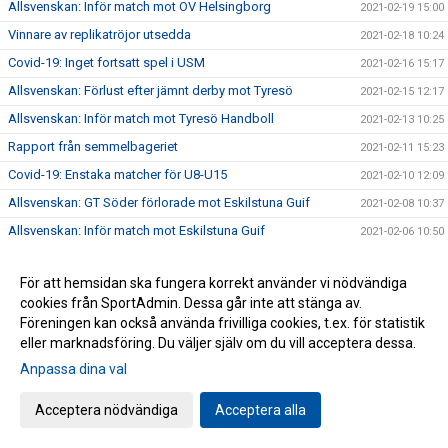
Allsvenskan: Inför match mot OV Helsingborg
2021-02-19 15:00
Vinnare av replikatröjor utsedda
2021-02-18 10:24
Covid-19: Inget fortsatt spel i USM
2021-02-16 15:17
Allsvenskan: Förlust efter jämnt derby mot Tyresö
2021-02-15 12:17
Allsvenskan: Inför match mot Tyresö Handboll
2021-02-13 10:25
Rapport från semmelbageriet
2021-02-11 15:23
Covid-19: Enstaka matcher för U8-U15
2021-02-10 12:09
Allsvenskan: GT Söder förlorade mot Eskilstuna Guif
2021-02-08 10:37
Allsvenskan: Inför match mot Eskilstuna Guif
2021-02-06 10:50
Köp fiktiva semlor och stöd GT Söder!
2021-02-03 12:23
För att hemsidan ska fungera korrekt använder vi nödvändiga
Allsvenskan: Förlust mot serieledaren Kärra HF
2021-02-02 12:08
cookies från SportAdmin. Dessa går inte att stänga av.
Allsvenskan: Inför match mot Kärra HF
2021-01-29 15:05
Föreningen kan också använda frivilliga cookies, t.ex. för statistik
eller marknadsföring. Du väljer själv om du vill acceptera dessa.
Allsvenskan: Bortaförlust mot Kroppskultur
2021-01-26 09:54
Anpassa dina val
Gåva till vår verksamhet
2021-01-25 09:47
Covid-19: Inomhusträning för spelare födda 2005 & senare
2021-01-22 12:22
Acceptera nödvändiga
Acceptera alla
Allsvenskan: Tremålsförlust mot Skånela IF
2021-01-19 10:07