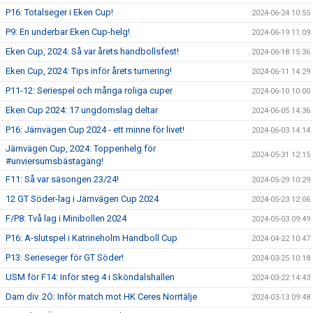
P16: Totalseger i Eken Cup!
2024-06-24 10:55
P9: En underbar Eken Cup-helg!
2024-06-19 11:09
Eken Cup, 2024: Så var årets handbollsfest!
2024-06-18 15:36
Eken Cup, 2024: Tips inför årets turnering!
2024-06-11 14:29
P11-12: Seriespel och många roliga cuper
2024-06-10 10:00
Eken Cup 2024: 17 ungdomslag deltar
2024-06-05 14:36
P16: Järnvägen Cup 2024 - ett minne för livet!
2024-06-03 14:14
Järnvägen Cup, 2024: Toppenhelg för
2024-05-31 12:15
#unviersumsbästagäng!
F11: Så var säsongen 23/24!
2024-05-29 10:29
12 GT Söder-lag i Järnvägen Cup 2024
2024-05-23 12:06
F/P8: Två lag i Minibollen 2024
2024-05-03 09:49
P16: A-slutspel i Katrineholm Handboll Cup
2024-04-22 10:47
P13: Serieseger för GT Söder!
2024-03-25 10:18
USM för F14: Inför steg 4 i Sköndalshallen
2024-03-22 14:43
Dam div. 2Ö: Inför match mot HK Ceres Norrtälje
2024-03-13 09:48