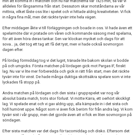
min att komma in i matchen och nu när matcherna var 1x25 min, så var vi
alldeles för långsamma från start. Dessutom skar motståndarna av vår
mittnia, vilket låste oss lite i spelet och vi hittade aldrig kreativiteten. Vi fick
in några fina mål, men det räckte tyvärr inte hela vägen.
Efter middagen åkte vi till förläggningen och boade in oss. Vi hade även ett
spelarmöte där vi pratade om våren och kommande säsong med spelarna,
för att även höra deras tankar. Sen var klockan mycket och dags för att
sova… ja, det tog ett tag att få det tyst, men vi hade också sovmorgon
dagen efter.
På lördag förmiddag tog vi det lugnt, tränade lite bakom skolan vi bodde
på och umgicks. Första matchen på lördagen gick mot Pargas IF, finskt
lag. Nu var vi lite mer förberedda och gick in rätt från start, men det räckte
tyvärr inte för vinst. De hade många duktiga skottsäkra spelare som vi inte
lyckades få stopp på.
Andra matchen på lördagen och den sista i gruppspelet var nog vår
absolut bästa match, trots stor förlust. Vi mötte Kärra, ett oerhört skickligt
lag. Vi spelade enat och vi gav aldrig upp, alla kämpade in i det sista och
höll humöret uppe. Något som vi även fick beröm för från andra lag. Vi kom
tyvärr sist i vår grupp, men det gjorde även att vi fick en liten sovmorgon på
söndagen.
Efter sista matchen var det dags för tacomiddag och disko. Eftersom det