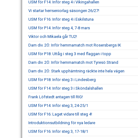
USM för F14: Inför steg 4 i Vikingahallen
Vi startar herrseniorlag säsongen 26/27!
USM för F16: Inför steg 4 i Eskilstuna
USM för P14: Inför steg 4, 7-8 mars
Viktor och Mikaela går TU2!
Dam div. 2Ö: Inför hemmamatch mot Rosersbergs IK
USM för P18: Uttåg i steg 3 med flaggan i topp
Dam div. 2Ö: Inför hemmamatch mot Tyresö Strand
Dam div. 2Ö: Stark upphämtning räckte inte hela vägen
USM för P18: Inför steg 3 i Lindesberg
USM för F14: Inför steg 3 i Sköndalshallen
Frank Löfstedt antagen till RIG!
USM för P14: Inför steg 3, 24-25/1
USM för F16: Laget vidare till steg 4!
Introduktionsutbildning för nya ledare
USM för F16: Inför steg 3, 17-18/1