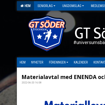
HEM
SENIORLAG
UNGDOMSLAG
MEDLEMS
GT S
#universumsbä
HEM
NYHETER
FÖRENINGEN
KALENDER
KONTAK
Materialavtal med ENENDA och
2022-06-20 16:08