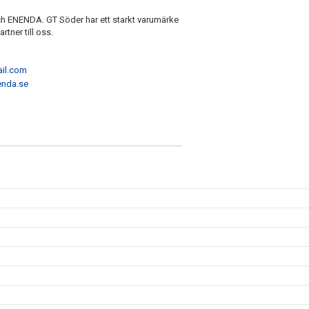
ch ENENDA. GT Söder har ett starkt varumärke
tner till oss.
il.com
enda.se