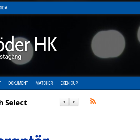
SIDA
öder HK
stagäng
T
DOKUMENT
MATCHER
EKEN CUP
 Select
<
>