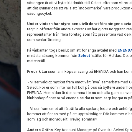
säsongen är att vi byter klädmärke till Select eftersom vi tror 
att det gynnar oss att välja ett "indoormärke" vars produktion o
säsongscykel.
Under vintern har styrelsen utvärderat föreningens av
tagit in offerter från andra aktörer. Det har gjorts noggrann re
representanter från flera företag som fått presentera vad de
som seniorförening.
På vårkanten togs beslut om att förlänga avtalet med
ENEND
m nästa säsong kommer från
Select
istället för Adidas. Det 
matchställ.
Fredrik Larsson
är inköpsansvarig på ENENDA och han komme
- Vi ser väldigt mycket fram emot vårt ”nya” samarbete med 
Select. För er som inte har full koll på oss så bytte vi under 
ENENDA. Hemsidan är densamma för nu och alla gamla använda
klubbshop finner ni på enenda.se där ni som sagt loggar in på 
- Vi ser fram emot att få träffa alla spelare, ledare och anhö
kommer att finnas med på ert upptaktsläger. Där kommer vi ha 
som lag och individuellt. Trevlig sommar!!
Anders Grähs
, Key Account Manager på Svenska Select Spor