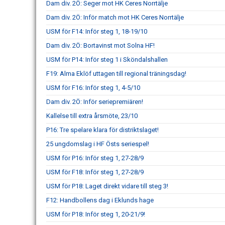
Dam div. 2Ö: Seger mot HK Ceres Norrtälje
Dam div. 2Ö: Inför match mot HK Ceres Norrtälje
USM för F14: Inför steg 1, 18-19/10
Dam div. 2Ö: Bortavinst mot Solna HF!
USM för P14: Inför steg 1 i Sköndalshallen
F19: Alma Eklöf uttagen till regional träningsdag!
USM för F16: Inför steg 1, 4-5/10
Dam div. 2Ö: Inför seriepremiären!
Kallelse till extra årsmöte, 23/10
P16: Tre spelare klara för distriktslaget!
25 ungdomslag i HF Östs seriespel!
USM för P16: Inför steg 1, 27-28/9
USM för F18: Inför steg 1, 27-28/9
USM för P18: Laget direkt vidare till steg 3!
F12: Handbollens dag i Eklunds hage
USM för P18: Inför steg 1, 20-21/9!