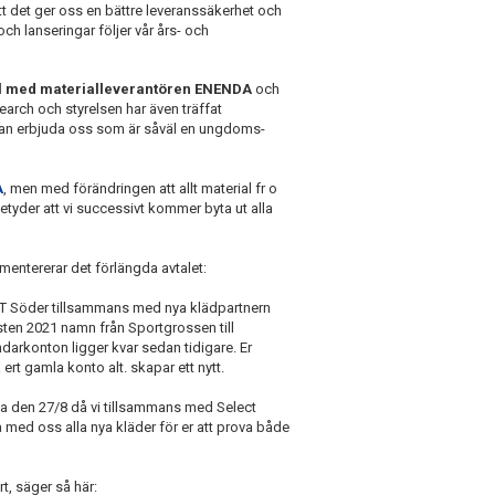
att det ger oss en bättre leveranssäkerhet och
ch lanseringar följer vår års- och
tal med materialleverantören ENENDA
och
search och styrelsen har även träffat
 kan erbjuda oss som är såväl en ungdoms-
A
, men med förändringen att allt material fr o
betyder att vi successivt kommer byta ut alla
ntererar det förlängda avtalet:
GT Söder tillsammans med nya klädpartnern
hösten 2021 namn från Sportgrossen till
rkonton ligger kvar sedan tidigare. Er
ert gamla konto alt. skapar ett nytt.
riga den 27/8 då vi tillsammans med Select
med oss alla nya kläder för er att prova både
t, säger så här: