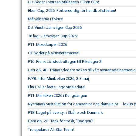
HJ: Seger i herrseniorklassen i Eken Cup!
Eken Cup, 2026: Förbered dig för handbollsfesten!
Målvakterna i fokus!
DJ: Vinst i Järnvägen Cup 2026!
16 lag i Järnvägen Cup 2026!
P11: Mixedcupen 2026
GT Söder på aktivitetsmässa!
P16: Frank Löfstedt uttagen till Riksläger 2!
Herr div. 4Ö: Tränare/ledare sökes till vårt nystartade herrsenio
F/P8: Inför Minibollen 2026, 2-3 maj
Elin Hall är årets ungdomsledare!
P11: Minileken 2026 i Kungsängen
Ny tränarkonstellation för damsenior och damjunior – fokus p
P18: Laget på äventyr i Skåne och Danmark
Dam div. 2Ö: Tack för tre år, "Baggen"!
Tre spelare i All Star Team!