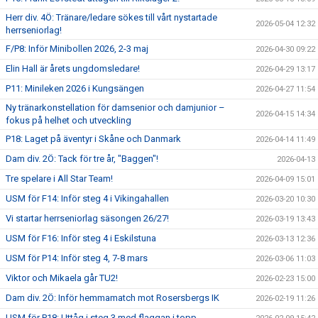
Herr div. 4Ö: Tränare/ledare sökes till vårt nystartade
2026-05-04 12:32
herrseniorlag!
F/P8: Inför Minibollen 2026, 2-3 maj
2026-04-30 09:22
Elin Hall är årets ungdomsledare!
2026-04-29 13:17
P11: Minileken 2026 i Kungsängen
2026-04-27 11:54
Ny tränarkonstellation för damsenior och damjunior –
2026-04-15 14:34
fokus på helhet och utveckling
P18: Laget på äventyr i Skåne och Danmark
2026-04-14 11:49
Dam div. 2Ö: Tack för tre år, "Baggen"!
2026-04-13
Tre spelare i All Star Team!
2026-04-09 15:01
USM för F14: Inför steg 4 i Vikingahallen
2026-03-20 10:30
Vi startar herrseniorlag säsongen 26/27!
2026-03-19 13:43
USM för F16: Inför steg 4 i Eskilstuna
2026-03-13 12:36
USM för P14: Inför steg 4, 7-8 mars
2026-03-06 11:03
Viktor och Mikaela går TU2!
2026-02-23 15:00
Dam div. 2Ö: Inför hemmamatch mot Rosersbergs IK
2026-02-19 11:26
USM för P18: Uttåg i steg 3 med flaggan i topp