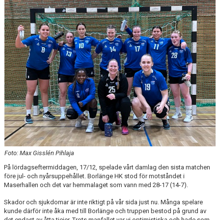
MATCHER
EKEN CUP
Foto: Max Gisslén Pihlaja
På lördagseftermiddagen, 17/12, spelade vårt damlag den sista matchen
före jul- och nyårsuppehållet. Borlänge HK stod för motståndet i
Maserhallen och det var hemmalaget som vann med 28-17 (14-7).
Skador och sjukdomar är inte riktigt på vår sida just nu. Många spelare
kunde därför inte åka med till Borlänge och truppen bestod på grund av
det endast av åtta tjejer. Trots manfallet var vi optimistiska och hade som