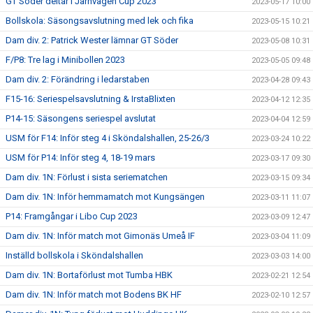
GT Söder deltar i Järnvägen Cup 2023
2023-05-17 10:00
Bollskola: Säsongsavslutning med lek och fika
2023-05-15 10:21
Dam div. 2: Patrick Wester lämnar GT Söder
2023-05-08 10:31
F/P8: Tre lag i Minibollen 2023
2023-05-05 09:48
Dam div. 2: Förändring i ledarstaben
2023-04-28 09:43
F15-16: Seriespelsavslutning & IrstaBlixten
2023-04-12 12:35
P14-15: Säsongens seriespel avslutat
2023-04-04 12:59
USM för F14: Inför steg 4 i Sköndalshallen, 25-26/3
2023-03-24 10:22
USM för P14: Inför steg 4, 18-19 mars
2023-03-17 09:30
Dam div. 1N: Förlust i sista seriematchen
2023-03-15 09:34
Dam div. 1N: Inför hemmamatch mot Kungsängen
2023-03-11 11:07
P14: Framgångar i Libo Cup 2023
2023-03-09 12:47
Dam div. 1N: Inför match mot Gimonäs Umeå IF
2023-03-04 11:09
Inställd bollskola i Sköndalshallen
2023-03-03 14:00
Dam div. 1N: Bortaförlust mot Tumba HBK
2023-02-21 12:54
Dam div. 1N: Inför match mot Bodens BK HF
2023-02-10 12:57