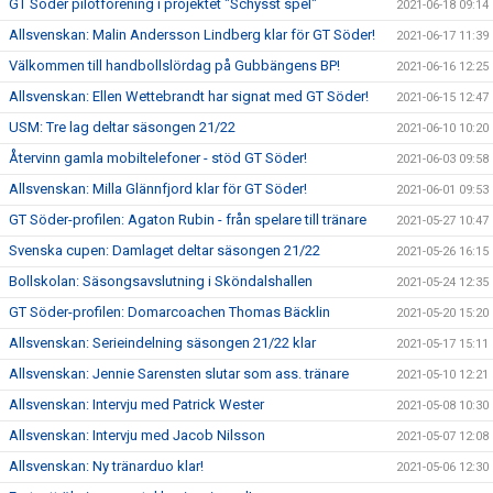
GT Söder pilotförening i projektet "Schysst spel"
2021-06-18 09:14
Allsvenskan: Malin Andersson Lindberg klar för GT Söder!
2021-06-17 11:39
Välkommen till handbollslördag på Gubbängens BP!
2021-06-16 12:25
Allsvenskan: Ellen Wettebrandt har signat med GT Söder!
2021-06-15 12:47
USM: Tre lag deltar säsongen 21/22
2021-06-10 10:20
Återvinn gamla mobiltelefoner - stöd GT Söder!
2021-06-03 09:58
Allsvenskan: Milla Glännfjord klar för GT Söder!
2021-06-01 09:53
GT Söder-profilen: Agaton Rubin - från spelare till tränare
2021-05-27 10:47
Svenska cupen: Damlaget deltar säsongen 21/22
2021-05-26 16:15
Bollskolan: Säsongsavslutning i Sköndalshallen
2021-05-24 12:35
GT Söder-profilen: Domarcoachen Thomas Bäcklin
2021-05-20 15:20
Allsvenskan: Serieindelning säsongen 21/22 klar
2021-05-17 15:11
Allsvenskan: Jennie Sarensten slutar som ass. tränare
2021-05-10 12:21
Allsvenskan: Intervju med Patrick Wester
2021-05-08 10:30
Allsvenskan: Intervju med Jacob Nilsson
2021-05-07 12:08
Allsvenskan: Ny tränarduo klar!
2021-05-06 12:30