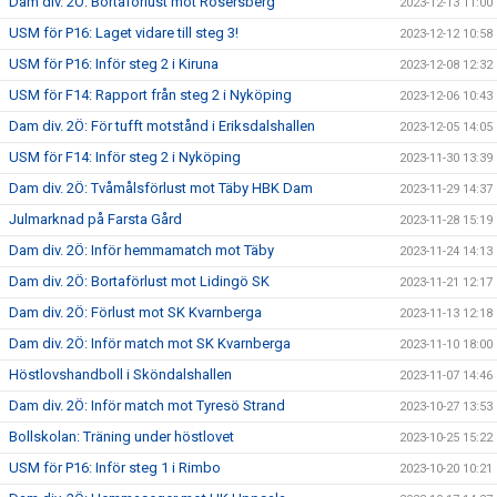
Dam div. 2Ö: Bortaförlust mot Rosersberg
2023-12-13 11:00
USM för P16: Laget vidare till steg 3!
2023-12-12 10:58
USM för P16: Inför steg 2 i Kiruna
2023-12-08 12:32
USM för F14: Rapport från steg 2 i Nyköping
2023-12-06 10:43
Dam div. 2Ö: För tufft motstånd i Eriksdalshallen
2023-12-05 14:05
USM för F14: Inför steg 2 i Nyköping
2023-11-30 13:39
Dam div. 2Ö: Tvåmålsförlust mot Täby HBK Dam
2023-11-29 14:37
Julmarknad på Farsta Gård
2023-11-28 15:19
Dam div. 2Ö: Inför hemmamatch mot Täby
2023-11-24 14:13
Dam div. 2Ö: Bortaförlust mot Lidingö SK
2023-11-21 12:17
Dam div. 2Ö: Förlust mot SK Kvarnberga
2023-11-13 12:18
Dam div. 2Ö: Inför match mot SK Kvarnberga
2023-11-10 18:00
Höstlovshandboll i Sköndalshallen
2023-11-07 14:46
Dam div. 2Ö: Inför match mot Tyresö Strand
2023-10-27 13:53
Bollskolan: Träning under höstlovet
2023-10-25 15:22
USM för P16: Inför steg 1 i Rimbo
2023-10-20 10:21