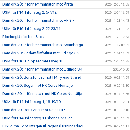
Dam div. 2Ö: Inför hemmamatch mot Årsta
2025-12-05 16:05
USM för P14: Inför steg 2, 6-7/12
2025-12-04 16:09
Dam div. 2Ö: Inför hemmamatch mot HF SIF
2025-11-21 14:43
USM för P16: Inför steg 2, 22-23/11
2025-11-21 11:42
Rörelseglädje i boll & lek!
2025-11-20 13:43
Dam div. 2Ö: Inför hemmamatch mot Kvarnberga
2025-11-07 09:52
Dam div. 2Ö: Uddamålsförlust mot Lidingö SK
2025-11-04 10:59
USM för F16: Gruppsegrare i steg 1!
2025-11-03 11:25
Dam div. 2Ö: Inför hemmamatch mot Lidingö SK
2025-10-30
Dam div. 2Ö: Bortaförlust mot HK Tyresö Strand
2025-10-29 11:59
Dam div. 2Ö: Seger mot HK Ceres Norrtälje
2025-10-20 13:30
Dam div. 2Ö: Inför match mot HK Ceres Norrtälje
2025-10-17 14:56
USM för F14: Inför steg 1, 18-19/10
2025-10-16 17:34
Dam div. 2Ö: Bortavinst mot Solna HF!
2025-10-13 13:10
USM för P14: Inför steg 1 i Sköndalshallen
2025-10-10 11:09
F19: Alma Eklöf uttagen till regional träningsdag!
2025-10-09 11:17