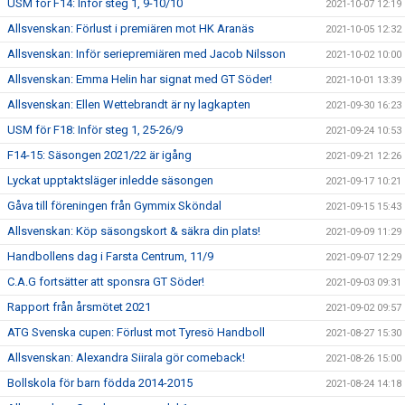
USM för F14: Inför steg 1, 9-10/10
2021-10-07 12:19
Allsvenskan: Förlust i premiären mot HK Aranäs
2021-10-05 12:32
Allsvenskan: Inför seriepremiären med Jacob Nilsson
2021-10-02 10:00
Allsvenskan: Emma Helin har signat med GT Söder!
2021-10-01 13:39
Allsvenskan: Ellen Wettebrandt är ny lagkapten
2021-09-30 16:23
USM för F18: Inför steg 1, 25-26/9
2021-09-24 10:53
F14-15: Säsongen 2021/22 är igång
2021-09-21 12:26
Lyckat upptaktsläger inledde säsongen
2021-09-17 10:21
Gåva till föreningen från Gymmix Sköndal
2021-09-15 15:43
Allsvenskan: Köp säsongskort & säkra din plats!
2021-09-09 11:29
Handbollens dag i Farsta Centrum, 11/9
2021-09-07 12:29
C.A.G fortsätter att sponsra GT Söder!
2021-09-03 09:31
Rapport från årsmötet 2021
2021-09-02 09:57
ATG Svenska cupen: Förlust mot Tyresö Handboll
2021-08-27 15:30
Allsvenskan: Alexandra Siirala gör comeback!
2021-08-26 15:00
Bollskola för barn födda 2014-2015
2021-08-24 14:18