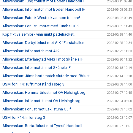
Allsvenskan: Tung förlust mot Boden Handboll IF
2022-03-11 09:40
Allsvenskan: Inför match mot Boden Handboll IF
2022-03-08 09:23
Allsvenskan: Patrick Wester kvar som tränare!
2022-03-02 09:49
Allsvenskan: Förlust i mötet med Tumba HBK
2022-03-01 11:43
Köp fiktiva semlor - vinn unikt padelracket!
2022-02-28 14:40
Allsvenskan: Derbyförlust mot AIK i Farstahallen
2022-02-25 10:34
Allsvenskan: Inför match mot AIK
2022-02-22 11:33
Allsvenskan: Efterlängtad VINST mot Skånela IF
2022-02-20 11:22
Allsvenskan: Inför match mot Skånela IF
2022-02-18 10:19
Allsvenskan: Jämn bortamatch slutade med förlust
2022-02-14 10:18
USM för F14: Tufft motstånd i steg 3
2022-02-08 14:00
Allsvenskan: Hemmaförlust mot OV Helsingborg
2022-02-07 10:45
Allsvenskan: Inför match mot OV Helsingborg
2022-02-04 08:00
Allsvenskan: Förlust mot Eskilstuna Guif
2022-02-03 13:02
USM för F14: Inför steg 3
2022-02-03 10:07
Allsvenskan: Bortaförlust mot Tyresö Handboll
2022-01-27 11:01