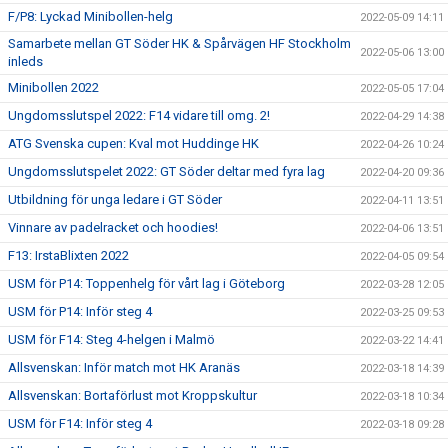
F/P8: Lyckad Minibollen-helg
2022-05-09 14:11
Samarbete mellan GT Söder HK & Spårvägen HF Stockholm
2022-05-06 13:00
inleds
Minibollen 2022
2022-05-05 17:04
Ungdomsslutspel 2022: F14 vidare till omg. 2!
2022-04-29 14:38
ATG Svenska cupen: Kval mot Huddinge HK
2022-04-26 10:24
Ungdomsslutspelet 2022: GT Söder deltar med fyra lag
2022-04-20 09:36
Utbildning för unga ledare i GT Söder
2022-04-11 13:51
Vinnare av padelracket och hoodies!
2022-04-06 13:51
F13: IrstaBlixten 2022
2022-04-05 09:54
USM för P14: Toppenhelg för vårt lag i Göteborg
2022-03-28 12:05
USM för P14: Inför steg 4
2022-03-25 09:53
USM för F14: Steg 4-helgen i Malmö
2022-03-22 14:41
Allsvenskan: Inför match mot HK Aranäs
2022-03-18 14:39
Allsvenskan: Bortaförlust mot Kroppskultur
2022-03-18 10:34
USM för F14: Inför steg 4
2022-03-18 09:28