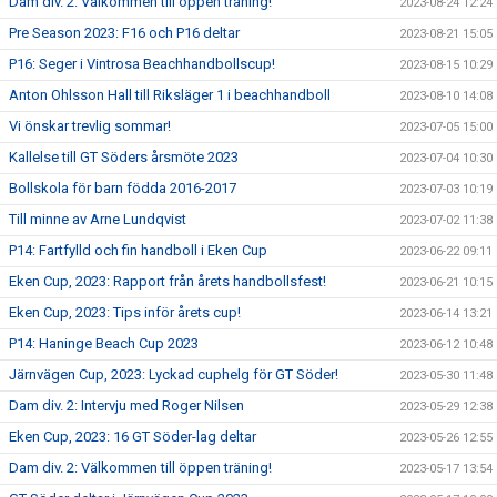
Dam div. 2: Välkommen till öppen träning!
2023-08-24 12:24
Pre Season 2023: F16 och P16 deltar
2023-08-21 15:05
P16: Seger i Vintrosa Beachhandbollscup!
2023-08-15 10:29
Anton Ohlsson Hall till Riksläger 1 i beachhandboll
2023-08-10 14:08
Vi önskar trevlig sommar!
2023-07-05 15:00
Kallelse till GT Söders årsmöte 2023
2023-07-04 10:30
Bollskola för barn födda 2016-2017
2023-07-03 10:19
Till minne av Arne Lundqvist
2023-07-02 11:38
P14: Fartfylld och fin handboll i Eken Cup
2023-06-22 09:11
Eken Cup, 2023: Rapport från årets handbollsfest!
2023-06-21 10:15
Eken Cup, 2023: Tips inför årets cup!
2023-06-14 13:21
P14: Haninge Beach Cup 2023
2023-06-12 10:48
Järnvägen Cup, 2023: Lyckad cuphelg för GT Söder!
2023-05-30 11:48
Dam div. 2: Intervju med Roger Nilsen
2023-05-29 12:38
Eken Cup, 2023: 16 GT Söder-lag deltar
2023-05-26 12:55
Dam div. 2: Välkommen till öppen träning!
2023-05-17 13:54