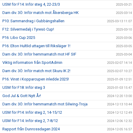
USM för F14: Inför steg 4, 22-23/3
2025-03-21
Dam div. 3Ö: Inför match mot Åkersberga HK
2025-03-14
P10: Sammandrag i Gubbängshallen
2025-03-13 11:07
F12: Silvermedalj i Tyresö Cup!
2025-03-10
P16: Libo Cup 2025
2025-03-06
P16: Elton Hultlid uttagen till Riksläger 1!
2025-03-05
Dam div. 3Ö: Inför hemmamatch mot HF SIF
2025-03-04
Viktig information från SportAdmin
2025-02-07 14:14
Dam div. 3Ö: Inför match mot Skuru IK 2!
2025-02-07 10:27
P16: Vinst i Kopparcupen inledde 2025!
2025-01-09 12:51
USM för F18: Inför steg 3
2025-01-03 15:47
God Jul & Gott Nytt År!
2024-12-20 13:00
Dam div. 3Ö: Inför hemmamatch mot Silwing-Troja
2024-12-13 10:44
USM för P14: Inför steg 2, 14-15/12
2024-12-12 12:49
USM för F14: Inför steg 2, 7-8/12
2024-12-06 12:32
Rapport från Dunrossdagen 2024
2024-12-05 16:57