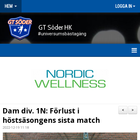
HEM
LOGGA IN
GT Söder HK
#universumsbästagäng
HEM
NYHETER
FÖRENINGEN
KALENDER
Dam div. 1N: Förlust i
<
>
KONTAKT
höstsäsongens sista match
2022-12-19 11:18
DOKUMENT