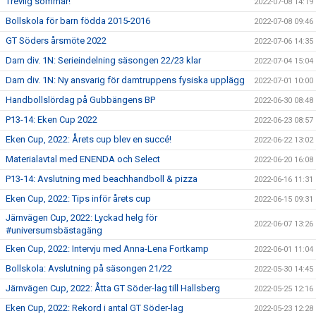
Trevlig sommar!
2022-07-08 14:19
Bollskola för barn födda 2015-2016
2022-07-08 09:46
GT Söders årsmöte 2022
2022-07-06 14:35
Dam div. 1N: Serieindelning säsongen 22/23 klar
2022-07-04 15:04
Dam div. 1N: Ny ansvarig för damtruppens fysiska upplägg
2022-07-01 10:00
Handbollslördag på Gubbängens BP
2022-06-30 08:48
P13-14: Eken Cup 2022
2022-06-23 08:57
Eken Cup, 2022: Årets cup blev en succé!
2022-06-22 13:02
Materialavtal med ENENDA och Select
2022-06-20 16:08
P13-14: Avslutning med beachhandboll & pizza
2022-06-16 11:31
Eken Cup, 2022: Tips inför årets cup
2022-06-15 09:31
Järnvägen Cup, 2022: Lyckad helg för
2022-06-07 13:26
#universumsbästagäng
Eken Cup, 2022: Intervju med Anna-Lena Fortkamp
2022-06-01 11:04
Bollskola: Avslutning på säsongen 21/22
2022-05-30 14:45
Järnvägen Cup, 2022: Åtta GT Söder-lag till Hallsberg
2022-05-25 12:16
Eken Cup, 2022: Rekord i antal GT Söder-lag
2022-05-23 12:28