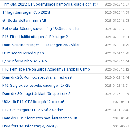
Trim-SM, 2025: GT Söder visade kampvilja, glädje och stil!
2025-05-28 10:57
14 lag i Järnvägen Cup 2025!
2025-05-26 11:59
GT Söder deltar i Trim-SM!
2025-05-22 16:03
Bollskola: Säsongsavslutning i Sköndalshallen
2025-05-19 12:01
P16: Elton Hultlid uttagen till Riksläger 2!
2025-05-16 15:34
Dam: Serieindelningen till säsongen 25/26 klar
2025-05-15 14:29
U12: Seger i Mixedcupen!
2025-05-14 11:23
F/P8: Inför Minibollen 2025
2025-05-08 10:44
P16: Fem spelare på Barça Academy Handball Camp
2025-05-05 13:12
Dam div. 2Ö: Kom och provträna med oss!
2025-04-29 15:44
P16: Så gick seriespelet säsongen 24/25
2025-04-25 13:01
Dam div. 3Ö: Laget är klart för spel i div. 2!
2025-04-08 11:49
USM för P14: GT Söder på 12:e plats!
2025-04-04
F12: Seriesegrare i F12 Nivå 2 Södra!
2025-03-31 12:46
Dam div. 3Ö: Inför match mot Årstaiternas HK
2025-03-28
USM för P14: Inför steg 4, 29-30/3
2025-03-27