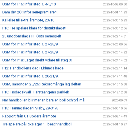
USM för F16: Inför steg 1, 4-5/10
2025-10-02 09:30
Dam div. 2Ö: Inför seriepremiären!
2025-10-01 11:23
Kallelse till extra årsmöte, 23/10
2025-09-30 15:23
P16: Tre spelare klara för distriktslaget!
2025-09-30 12:06
25 ungdomslag i HF Östs seriespel!
2025-09-29 14:31
USM för P16: Inför steg 1, 27-28/9
2025-09-26 09:56
USM för F18: Inför steg 1, 27-28/9
2025-09-25 14:22
USM för P18: Laget direkt vidare till steg 3!
2025-09-24 14:02
F12: Handbollens dag i Eklunds hage
2025-09-22 11:14
USM för P18: Inför steg 1, 20-21/9!
2025-09-17 11:48
USM, säsongen 25/26: Rekordmånga lag deltar!
2025-09-15 15:38
F10: Tisdagskväll i Farstaängens parklek
2025-09-12 12:38
När handbollen blir mer än bara en boll och två mål
2025-09-09
P18: Träningsläger i Visby, 29-31/8
2025-09-03 10:36
Rapport från GT Söders årsmöte
2025-09-02 14:49
Tre spelare på Riksläger 1 i beachhandboll
2025-09-01 10:27