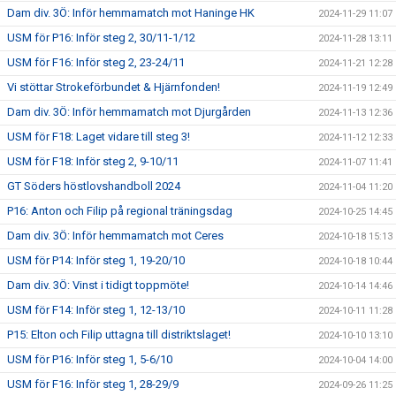
Dam div. 3Ö: Inför hemmamatch mot Haninge HK
2024-11-29 11:07
USM för P16: Inför steg 2, 30/11-1/12
2024-11-28 13:11
USM för F16: Inför steg 2, 23-24/11
2024-11-21 12:28
Vi stöttar Strokeförbundet & Hjärnfonden!
2024-11-19 12:49
Dam div. 3Ö: Inför hemmamatch mot Djurgården
2024-11-13 12:36
USM för F18: Laget vidare till steg 3!
2024-11-12 12:33
USM för F18: Inför steg 2, 9-10/11
2024-11-07 11:41
GT Söders höstlovshandboll 2024
2024-11-04 11:20
P16: Anton och Filip på regional träningsdag
2024-10-25 14:45
Dam div. 3Ö: Inför hemmamatch mot Ceres
2024-10-18 15:13
USM för P14: Inför steg 1, 19-20/10
2024-10-18 10:44
Dam div. 3Ö: Vinst i tidigt toppmöte!
2024-10-14 14:46
USM för F14: Inför steg 1, 12-13/10
2024-10-11 11:28
P15: Elton och Filip uttagna till distriktslaget!
2024-10-10 13:10
USM för P16: Inför steg 1, 5-6/10
2024-10-04 14:00
USM för F16: Inför steg 1, 28-29/9
2024-09-26 11:25