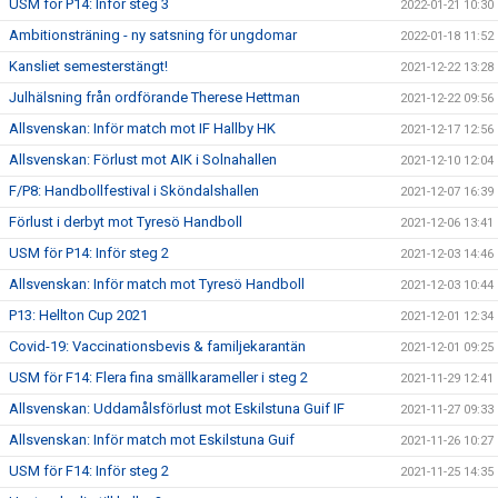
USM för P14: Inför steg 3
2022-01-21 10:30
Ambitionsträning - ny satsning för ungdomar
2022-01-18 11:52
Kansliet semesterstängt!
2021-12-22 13:28
Julhälsning från ordförande Therese Hettman
2021-12-22 09:56
Allsvenskan: Inför match mot IF Hallby HK
2021-12-17 12:56
Allsvenskan: Förlust mot AIK i Solnahallen
2021-12-10 12:04
F/P8: Handbollfestival i Sköndalshallen
2021-12-07 16:39
Förlust i derbyt mot Tyresö Handboll
2021-12-06 13:41
USM för P14: Inför steg 2
2021-12-03 14:46
Allsvenskan: Inför match mot Tyresö Handboll
2021-12-03 10:44
P13: Hellton Cup 2021
2021-12-01 12:34
Covid-19: Vaccinationsbevis & familjekarantän
2021-12-01 09:25
USM för F14: Flera fina smällkarameller i steg 2
2021-11-29 12:41
Allsvenskan: Uddamålsförlust mot Eskilstuna Guif IF
2021-11-27 09:33
Allsvenskan: Inför match mot Eskilstuna Guif
2021-11-26 10:27
USM för F14: Inför steg 2
2021-11-25 14:35