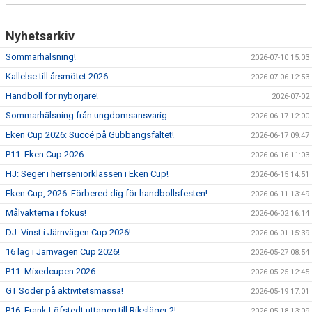
Nyhetsarkiv
Sommarhälsning!
2026-07-10 15:03
Kallelse till årsmötet 2026
2026-07-06 12:53
Handboll för nybörjare!
2026-07-02
Sommarhälsning från ungdomsansvarig
2026-06-17 12:00
Eken Cup 2026: Succé på Gubbängsfältet!
2026-06-17 09:47
P11: Eken Cup 2026
2026-06-16 11:03
HJ: Seger i herrseniorklassen i Eken Cup!
2026-06-15 14:51
Eken Cup, 2026: Förbered dig för handbollsfesten!
2026-06-11 13:49
Målvakterna i fokus!
2026-06-02 16:14
DJ: Vinst i Järnvägen Cup 2026!
2026-06-01 15:39
16 lag i Järnvägen Cup 2026!
2026-05-27 08:54
P11: Mixedcupen 2026
2026-05-25 12:45
GT Söder på aktivitetsmässa!
2026-05-19 17:01
P16: Frank Löfstedt uttagen till Riksläger 2!
2026-05-18 13:09