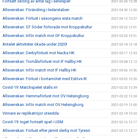
Fortsatt ökning av antal lag i seriespel!
2021-05-04 10:28
Allsvenskan: Förändring i ledarstaben
2021-04-30 12:00
Allsvenskan: Förlust i säsongens sista match
2021-04-12 10:27
Allsvenskan: GT Söder förlorade mot Kroppskultur
2021-03-22 12:01
Allsvenskan: Inför match mot GF Kroppskultur
2021-03-20 10:51
Antalet aktiviteter ökade under 2020!
2021-03-18 15:18
Allsvenskan: Derbyförlust mot Nacka HK
2021-03-17 12:43
Allsvenskan: Tiomålsförlust mot IF Hallby HK
2021-03-08 12:12
Allsvenskan: Inför match mot IF Hallby HK
2021-03-06 10:36
Allsvenskan: Förlust i bortamötet med Eslövs IK
2021-03-02 10:20
Covid-19: Matchspelet ställs in!
2021-02-25 15:39
Allsvenskan: Hemmaförlust mot OV Helsingborg
2021-02-22 15:24
Allsvenskan: Inför match mot OV Helsingborg
2021-02-19 15:00
Vinnare av replikatröjor utsedda
2021-02-18 10:24
Covid-19: Inget fortsatt spel i USM
2021-02-16 15:17
Allsvenskan: Förlust efter jämnt derby mot Tyresö
2021-02-15 12:17