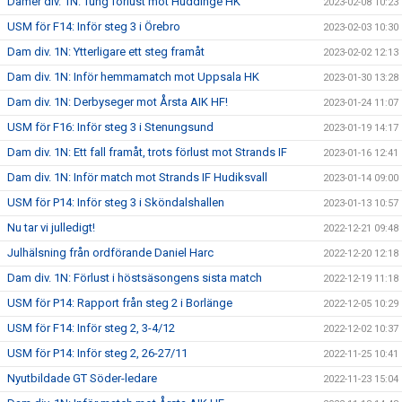
Damer div. 1N: Tung förlust mot Huddinge HK
2023-02-08 10:23
USM för F14: Inför steg 3 i Örebro
2023-02-03 10:30
Dam div. 1N: Ytterligare ett steg framåt
2023-02-02 12:13
Dam div. 1N: Inför hemmamatch mot Uppsala HK
2023-01-30 13:28
Dam div. 1N: Derbyseger mot Årsta AIK HF!
2023-01-24 11:07
USM för F16: Inför steg 3 i Stenungsund
2023-01-19 14:17
Dam div. 1N: Ett fall framåt, trots förlust mot Strands IF
2023-01-16 12:41
Dam div. 1N: Inför match mot Strands IF Hudiksvall
2023-01-14 09:00
USM för P14: Inför steg 3 i Sköndalshallen
2023-01-13 10:57
Nu tar vi julledigt!
2022-12-21 09:48
Julhälsning från ordförande Daniel Harc
2022-12-20 12:18
Dam div. 1N: Förlust i höstsäsongens sista match
2022-12-19 11:18
USM för P14: Rapport från steg 2 i Borlänge
2022-12-05 10:29
USM för F14: Inför steg 2, 3-4/12
2022-12-02 10:37
USM för P14: Inför steg 2, 26-27/11
2022-11-25 10:41
Nyutbildade GT Söder-ledare
2022-11-23 15:04