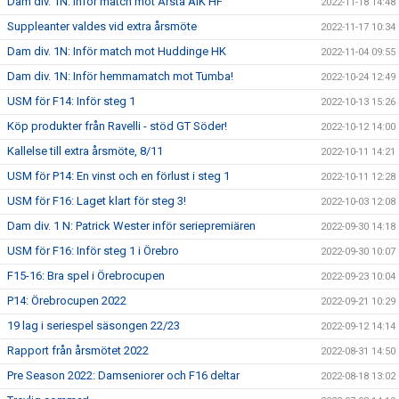
Dam div. 1N: Inför match mot Årsta AIK HF
2022-11-18 14:48
Suppleanter valdes vid extra årsmöte
2022-11-17 10:34
Dam div. 1N: Inför match mot Huddinge HK
2022-11-04 09:55
Dam div. 1N: Inför hemmamatch mot Tumba!
2022-10-24 12:49
USM för F14: Inför steg 1
2022-10-13 15:26
Köp produkter från Ravelli - stöd GT Söder!
2022-10-12 14:00
Kallelse till extra årsmöte, 8/11
2022-10-11 14:21
USM för P14: En vinst och en förlust i steg 1
2022-10-11 12:28
USM för F16: Laget klart för steg 3!
2022-10-03 12:08
Dam div. 1 N: Patrick Wester inför seriepremiären
2022-09-30 14:18
USM för F16: Inför steg 1 i Örebro
2022-09-30 10:07
F15-16: Bra spel i Örebrocupen
2022-09-23 10:04
P14: Örebrocupen 2022
2022-09-21 10:29
19 lag i seriespel säsongen 22/23
2022-09-12 14:14
Rapport från årsmötet 2022
2022-08-31 14:50
Pre Season 2022: Damseniorer och F16 deltar
2022-08-18 13:02