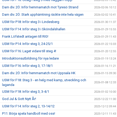
2026-02-09 15:42
Dam div. 2Ö: Inför hemmamatch mot Tyresö Strand
2026-02-06 10:12
Dam div. 2Ö: Stark upphämtning räckte inte hela vägen
2026-02-02 10:41
USM för P18: Inför steg 3 i Lindesberg
2026-01-30 11:37
USM för F14: Inför steg 3 i Sköndalshallen
2026-01-29 15:55
Frank Löfstedt antagen till RIG!
2026-01-29 11:43
USM för P14: Inför steg 3, 24-25/1
2026-01-22 15:03
USM för F16: Laget vidare till steg 4!
2026-01-20 12:55
Introduktionsutbildning för nya ledare
2026-01-19 13:24
USM för F16: Inför steg 3, 17-18/1
2026-01-16 11:21
Dam div. 2Ö: Inför hemmamatch mot Uppsala HK
2026-01-15 09:30
USM för F18: Steg 3 - en helg med kamp, utveckling och
2026-01-08 12:33
laganda
USM för F18: Inför steg 3, 3-4/1
2026-01-02 10:00
God Jul & Gott Nytt År!
2025-12-22 11:00
USM för F14: Inför steg 2, 13-14/12
2025-12-12 09:44
P11: Börja spela handboll med oss!
2025-12-11 11:43