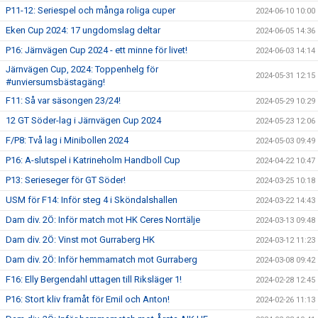
P11-12: Seriespel och många roliga cuper
2024-06-10 10:00
Eken Cup 2024: 17 ungdomslag deltar
2024-06-05 14:36
P16: Järnvägen Cup 2024 - ett minne för livet!
2024-06-03 14:14
Järnvägen Cup, 2024: Toppenhelg för
2024-05-31 12:15
#unviersumsbästagäng!
F11: Så var säsongen 23/24!
2024-05-29 10:29
12 GT Söder-lag i Järnvägen Cup 2024
2024-05-23 12:06
F/P8: Två lag i Minibollen 2024
2024-05-03 09:49
P16: A-slutspel i Katrineholm Handboll Cup
2024-04-22 10:47
P13: Serieseger för GT Söder!
2024-03-25 10:18
USM för F14: Inför steg 4 i Sköndalshallen
2024-03-22 14:43
Dam div. 2Ö: Inför match mot HK Ceres Norrtälje
2024-03-13 09:48
Dam div. 2Ö: Vinst mot Gurraberg HK
2024-03-12 11:23
Dam div. 2Ö: Inför hemmamatch mot Gurraberg
2024-03-08 09:42
F16: Elly Bergendahl uttagen till Riksläger 1!
2024-02-28 12:45
P16: Stort kliv framåt för Emil och Anton!
2024-02-26 11:13