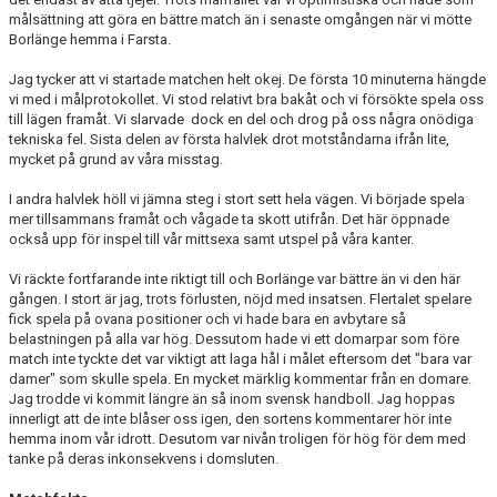
målsättning att göra en bättre match än i senaste omgången när vi mötte
Borlänge hemma i Farsta.
Jag tycker att vi startade matchen helt okej. De första 10 minuterna hängde
vi med i målprotokollet. Vi stod relativt bra bakåt och vi försökte spela oss
till lägen framåt. Vi slarvade dock en del och drog på oss några onödiga
tekniska fel. Sista delen av första halvlek drot motståndarna ifrån lite,
mycket på grund av våra misstag.
I andra halvlek höll vi jämna steg i stort sett hela vägen. Vi började spela
mer tillsammans framåt och vågade ta skott utifrån. Det här öppnade
också upp för inspel till vår mittsexa samt utspel på våra kanter.
Vi räckte fortfarande inte riktigt till och Borlänge var bättre än vi den här
gången. I stort är jag, trots förlusten, nöjd med insatsen. Flertalet spelare
fick spela på ovana positioner och vi hade bara en avbytare så
belastningen på alla var hög. Dessutom hade vi ett domarpar som före
match inte tyckte det var viktigt att laga hål i målet eftersom det "bara var
damer" som skulle spela. En mycket märklig kommentar från en domare.
Jag trodde vi kommit längre än så inom svensk handboll. Jag hoppas
innerligt att de inte blåser oss igen, den sortens kommentarer hör inte
hemma inom vår idrott. Desutom var nivån troligen för hög för dem med
tanke på deras inkonsekvens i domsluten.