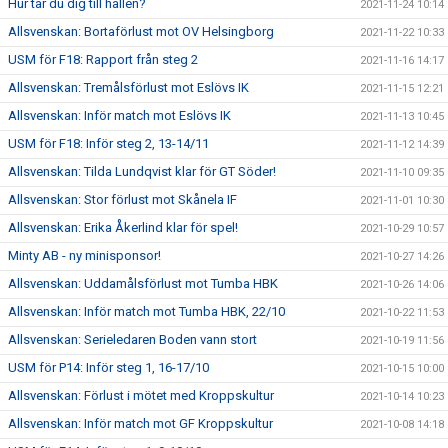
Hur tar du dig till hallen?
2021-11-24 10:14
Allsvenskan: Bortaförlust mot OV Helsingborg
2021-11-22 10:33
USM för F18: Rapport från steg 2
2021-11-16 14:17
Allsvenskan: Tremålsförlust mot Eslövs IK
2021-11-15 12:21
Allsvenskan: Inför match mot Eslövs IK
2021-11-13 10:45
USM för F18: Inför steg 2, 13-14/11
2021-11-12 14:39
Allsvenskan: Tilda Lundqvist klar för GT Söder!
2021-11-10 09:35
Allsvenskan: Stor förlust mot Skånela IF
2021-11-01 10:30
Allsvenskan: Erika Åkerlind klar för spel!
2021-10-29 10:57
Minty AB - ny minisponsor!
2021-10-27 14:26
Allsvenskan: Uddamålsförlust mot Tumba HBK
2021-10-26 14:06
Allsvenskan: Inför match mot Tumba HBK, 22/10
2021-10-22 11:53
Allsvenskan: Serieledaren Boden vann stort
2021-10-19 11:56
USM för P14: Inför steg 1, 16-17/10
2021-10-15 10:00
Allsvenskan: Förlust i mötet med Kroppskultur
2021-10-14 10:23
Allsvenskan: Inför match mot GF Kroppskultur
2021-10-08 14:18