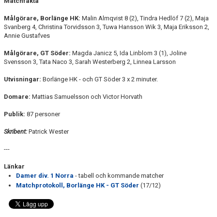
Matchfakta
Målgörare, Borlänge HK:
Malin Almqvist 8 (2), Tindra Hedlöf 7 (2), Maja
Svanberg 4, Christina Torvidsson 3, Tuwa Hansson Wik 3, Maja Eriksson 2,
Annie Gustafves
Målgörare, GT Söder:
Magda Janicz 5, Ida Linblom 3 (1), Joline
Svensson 3, Tata Naco 3, Sarah Westerberg 2, Linnea Larsson
Utvisningar:
Borlänge HK - och
GT Söder 3 x 2 minuter.
Domare:
Mattias Samuelsson och Victor Horvath
Publik:
87 personer
Skribent:
Patrick Wester
---
Länkar
Damer div. 1 Norra
- tabell och kommande matcher
Matchprotokoll, Borlänge HK - GT Söder
(17/12)