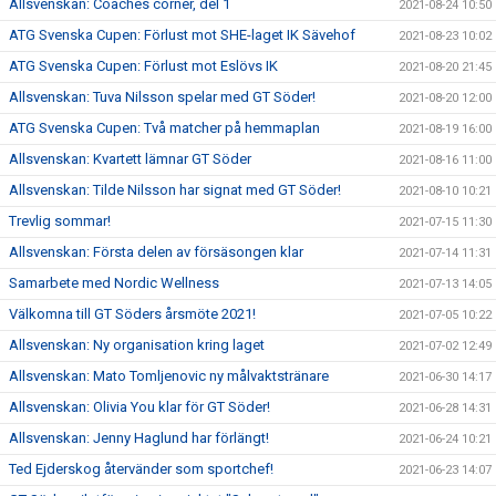
Allsvenskan: Coaches corner, del 1
2021-08-24 10:50
ATG Svenska Cupen: Förlust mot SHE-laget IK Sävehof
2021-08-23 10:02
ATG Svenska Cupen: Förlust mot Eslövs IK
2021-08-20 21:45
Allsvenskan: Tuva Nilsson spelar med GT Söder!
2021-08-20 12:00
ATG Svenska Cupen: Två matcher på hemmaplan
2021-08-19 16:00
Allsvenskan: Kvartett lämnar GT Söder
2021-08-16 11:00
Allsvenskan: Tilde Nilsson har signat med GT Söder!
2021-08-10 10:21
Trevlig sommar!
2021-07-15 11:30
Allsvenskan: Första delen av försäsongen klar
2021-07-14 11:31
Samarbete med Nordic Wellness
2021-07-13 14:05
Välkomna till GT Söders årsmöte 2021!
2021-07-05 10:22
Allsvenskan: Ny organisation kring laget
2021-07-02 12:49
Allsvenskan: Mato Tomljenovic ny målvaktstränare
2021-06-30 14:17
Allsvenskan: Olivia You klar för GT Söder!
2021-06-28 14:31
Allsvenskan: Jenny Haglund har förlängt!
2021-06-24 10:21
Ted Ejderskog återvänder som sportchef!
2021-06-23 14:07