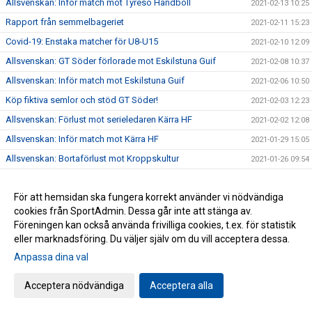
Allsvenskan: Inför match mot Tyresö Handboll
2021-02-13 10:25
Rapport från semmelbageriet
2021-02-11 15:23
Covid-19: Enstaka matcher för U8-U15
2021-02-10 12:09
Allsvenskan: GT Söder förlorade mot Eskilstuna Guif
2021-02-08 10:37
Allsvenskan: Inför match mot Eskilstuna Guif
2021-02-06 10:50
Köp fiktiva semlor och stöd GT Söder!
2021-02-03 12:23
Allsvenskan: Förlust mot serieledaren Kärra HF
2021-02-02 12:08
Allsvenskan: Inför match mot Kärra HF
2021-01-29 15:05
Allsvenskan: Bortaförlust mot Kroppskultur
2021-01-26 09:54
Gåva till vår verksamhet
2021-01-25 09:47
För att hemsidan ska fungera korrekt använder vi nödvändiga
Covid-19: Inomhusträning för spelare födda 2005 & senare
2021-01-22 12:22
cookies från SportAdmin. Dessa går inte att stänga av.
Allsvenskan: Tremålsförlust mot Skånela IF
2021-01-19 10:07
Föreningen kan också använda frivilliga cookies, t.ex. för statistik
Allsvenskan: Inför match mot Skånela IF
2021-01-16 18:00
eller marknadsföring. Du väljer själv om du vill acceptera dessa.
BK Söder-fostrade Lucas Pellas i VM!
Anpassa dina val
2021-01-16 10:40
Covid-19: Uppdatering ang. träning och matcher
2021-01-15 16:00
Acceptera nödvändiga
Acceptera alla
Allsvenskan: Bortaförlust mot HK Aranäs
2021-01-12 10:04