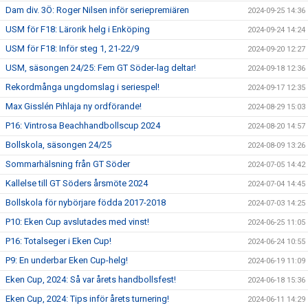
Dam div. 3Ö: Roger Nilsen inför seriepremiären
2024-09-25 14:36
USM för F18: Lärorik helg i Enköping
2024-09-24 14:24
USM för F18: Inför steg 1, 21-22/9
2024-09-20 12:27
USM, säsongen 24/25: Fem GT Söder-lag deltar!
2024-09-18 12:36
Rekordmånga ungdomslag i seriespel!
2024-09-17 12:35
Max Gisslén Pihlaja ny ordförande!
2024-08-29 15:03
P16: Vintrosa Beachhandbollscup 2024
2024-08-20 14:57
Bollskola, säsongen 24/25
2024-08-09 13:26
Sommarhälsning från GT Söder
2024-07-05 14:42
Kallelse till GT Söders årsmöte 2024
2024-07-04 14:45
Bollskola för nybörjare födda 2017-2018
2024-07-03 14:25
P10: Eken Cup avslutades med vinst!
2024-06-25 11:05
P16: Totalseger i Eken Cup!
2024-06-24 10:55
P9: En underbar Eken Cup-helg!
2024-06-19 11:09
Eken Cup, 2024: Så var årets handbollsfest!
2024-06-18 15:36
Eken Cup, 2024: Tips inför årets turnering!
2024-06-11 14:29