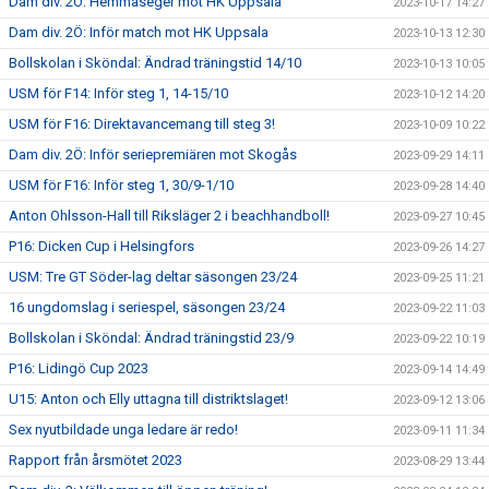
Dam div. 2Ö: Hemmaseger mot HK Uppsala
2023-10-17 14:27
Dam div. 2Ö: Inför match mot HK Uppsala
2023-10-13 12:30
Bollskolan i Sköndal: Ändrad träningstid 14/10
2023-10-13 10:05
USM för F14: Inför steg 1, 14-15/10
2023-10-12 14:20
USM för F16: Direktavancemang till steg 3!
2023-10-09 10:22
Dam div. 2Ö: Inför seriepremiären mot Skogås
2023-09-29 14:11
USM för F16: Inför steg 1, 30/9-1/10
2023-09-28 14:40
Anton Ohlsson-Hall till Riksläger 2 i beachhandboll!
2023-09-27 10:45
P16: Dicken Cup i Helsingfors
2023-09-26 14:27
USM: Tre GT Söder-lag deltar säsongen 23/24
2023-09-25 11:21
16 ungdomslag i seriespel, säsongen 23/24
2023-09-22 11:03
Bollskolan i Sköndal: Ändrad träningstid 23/9
2023-09-22 10:19
P16: Lidingö Cup 2023
2023-09-14 14:49
U15: Anton och Elly uttagna till distriktslaget!
2023-09-12 13:06
Sex nyutbildade unga ledare är redo!
2023-09-11 11:34
Rapport från årsmötet 2023
2023-08-29 13:44