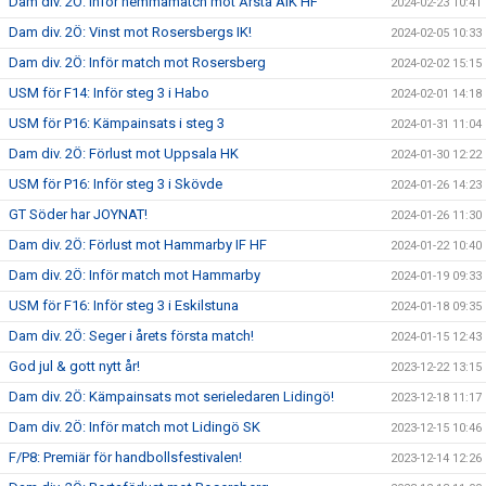
Dam div. 2Ö: Inför hemmamatch mot Årsta AIK HF
2024-02-23 10:41
Dam div. 2Ö: Vinst mot Rosersbergs IK!
2024-02-05 10:33
Dam div. 2Ö: Inför match mot Rosersberg
2024-02-02 15:15
USM för F14: Inför steg 3 i Habo
2024-02-01 14:18
USM för P16: Kämpainsats i steg 3
2024-01-31 11:04
Dam div. 2Ö: Förlust mot Uppsala HK
2024-01-30 12:22
USM för P16: Inför steg 3 i Skövde
2024-01-26 14:23
GT Söder har JOYNAT!
2024-01-26 11:30
Dam div. 2Ö: Förlust mot Hammarby IF HF
2024-01-22 10:40
Dam div. 2Ö: Inför match mot Hammarby
2024-01-19 09:33
USM för F16: Inför steg 3 i Eskilstuna
2024-01-18 09:35
Dam div. 2Ö: Seger i årets första match!
2024-01-15 12:43
God jul & gott nytt år!
2023-12-22 13:15
Dam div. 2Ö: Kämpainsats mot serieledaren Lidingö!
2023-12-18 11:17
Dam div. 2Ö: Inför match mot Lidingö SK
2023-12-15 10:46
F/P8: Premiär för handbollsfestivalen!
2023-12-14 12:26