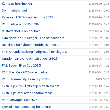
Kampanj hos Enenda
2025-08-20 12:38
Sommarhälsning!
2025-07-11 12:00
Kallelse till GT Söders årsmöte 2025
2025-07-10 12:32
P18: Partille World Cup 2025
2025-07-09 12:46
Vi startar boll & lek för barn!
2025-07-04 15:51
Fyra spelare till Riksläger 1 i beachhandboll!
2025-07-02 13:09
Bollskola för nybörjare födda 2018-2019
2025-07-01 16:04
F16: Amanda Broberg Rydqvist på Riksläger 2!
2025-07-01 12:04
Ungdomsansvarig om säsongen 24/25
2025-06-26 11:44
F12: Seger i Eken Cup 2025!
2025-06-25 11:25
P10: Eken Cup 2025 var underbar!
2025-06-24 10:36
P16: Silvermedalj i Eken Cup 2025!
2025-06-23
Eken Cup 2025: Årets cup blev en succé!
2025-06-19 11:42
Eken Cup: Inför årets handbollsfest!
2025-06-11 15:23
P10: Järnvägen Cup 2025
2025-06-05 14:55
Lyckad inspirationsdag för tränare
2025-06-02 19:59