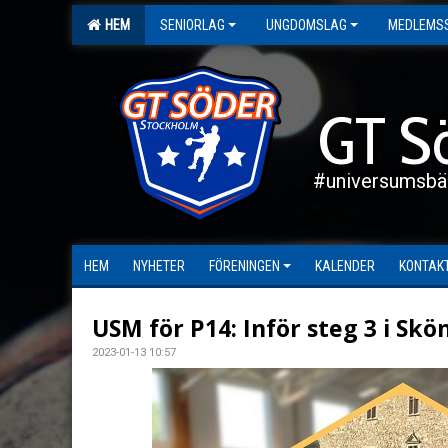
HEM
SENIORLAG
UNGDOMSLAG
MEDLEMS
GT S
#universumsbä
HEM
NYHETER
FÖRENINGEN
KALENDER
KONTAK
USM för P14: Inför steg 3 i Skö
2023-01-13 10:57