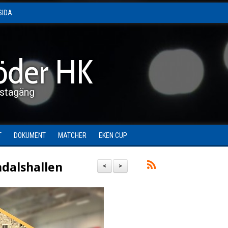
SIDA
öder HK
stagäng
T
DOKUMENT
MATCHER
EKEN CUP
ndalshallen
<
>