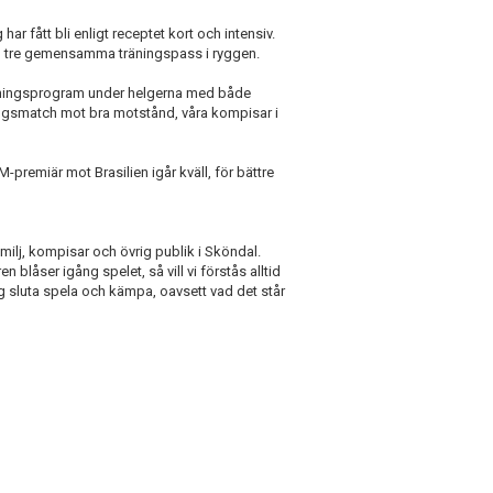
r fått bli enligt receptet kort och intensiv.
d tre gemensamma träningspass i ryggen.
träningsprogram under helgerna med både
ingsmatch mot bra motstånd, våra kompisar i
-premiär mot Brasilien igår kväll, för bättre
familj, kompisar och övrig publik i Sköndal.
blåser igång spelet, så vill vi förstås alltid
ig sluta spela och kämpa, oavsett vad det står