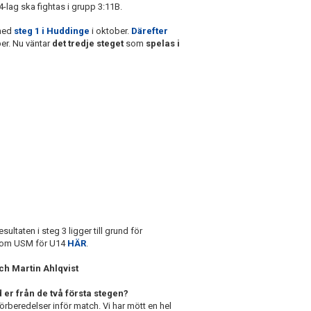
lag ska fightas i grupp 3:11B.
 med
steg 1 i Huddinge
i oktober.
Därefter
er. Nu väntar
det tredje steget
som
spelas i
ultaten i steg 3 ligger till grund för
er om USM för U14
HÄR
.
och Martin Ahlqvist
 er från de två första stegen?
örberedelser inför match. Vi har mött en hel