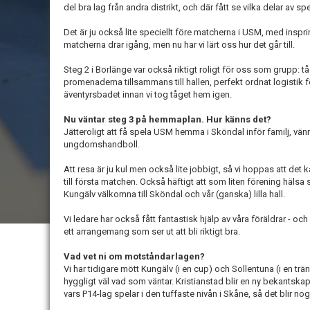
del bra lag från andra distrikt, och där fått se vilka delar av s
Det är ju också lite speciellt före matcherna i USM, med inspr
matcherna drar igång, men nu har vi lärt oss hur det går till.
Steg 2 i Borlänge var också riktigt roligt för oss som grupp: t
promenaderna tillsammans till hallen, perfekt ordnat logistik f
äventyrsbadet innan vi tog tåget hem igen.
Nu väntar steg 3 på hemmaplan. Hur känns det?
Jätteroligt att få spela USM hemma i Sköndal inför familj, vänn
ungdomshandboll.
Att resa är ju kul men också lite jobbigt, så vi hoppas att de
till första matchen. Också häftigt att som liten förening häls
Kungälv välkomna till Sköndal och vår (ganska) lilla hall.
Vi ledare har också fått fantastisk hjälp av våra föräldrar - och
ett arrangemang som ser ut att bli riktigt bra.
Vad vet ni om motståndarlagen?
Vi har tidigare mött Kungälv (i en cup) och Sollentuna (i en trän
hyggligt väl vad som väntar. Kristianstad blir en ny bekantska
vars P14-lag spelar i den tuffaste nivån i Skåne, så det blir nog ti