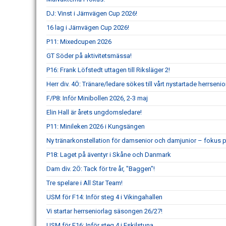
DJ: Vinst i Järnvägen Cup 2026!
16 lag i Järnvägen Cup 2026!
P11: Mixedcupen 2026
GT Söder på aktivitetsmässa!
P16: Frank Löfstedt uttagen till Riksläger 2!
Herr div. 4Ö: Tränare/ledare sökes till vårt nystartade herrsenio
F/P8: Inför Minibollen 2026, 2-3 maj
Elin Hall är årets ungdomsledare!
P11: Minileken 2026 i Kungsängen
Ny tränarkonstellation för damsenior och damjunior – fokus p
P18: Laget på äventyr i Skåne och Danmark
Dam div. 2Ö: Tack för tre år, "Baggen"!
Tre spelare i All Star Team!
USM för F14: Inför steg 4 i Vikingahallen
Vi startar herrseniorlag säsongen 26/27!
USM för F16: Inför steg 4 i Eskilstuna