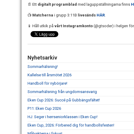
📄 Ett
digitalt programblad
med laguppställningarna finns
H
📺
Matcherna
i grupp 3:11B
livesänds
HÄR
.
📱 Håll utkik på
vårt Instagramkonto
(@gtsoder) i helgen fö
Nyhetsarkiv
Sommarhälsning!
Kallelse till årsmötet 2026
Handboll för nybörjare!
Sommarhälsning från ungdomsansvarig
Eken Cup 2026: Succé på Gubbängsfältet!
P11: Eken Cup 2026
HJ: Seger i herrseniorklassen i Eken Cup!
Eken Cup, 2026: Förbered dig för handbollsfesten!
Målvakterna i fokus!