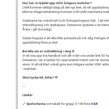
Hur har ni laddat upp inför helgens matcher?
USM kommer väldigt tidigt på det nya året, så vår uppladdning ha
Med en inlagd extraträning kommer vi till USM-matcherna me
Grabbarna har också haft (och förhoppningsvis följt...) ett 
intervallöpning och styrkepass. Dessutom spelade vi en trän
Årsta, i går (torsdag).
Sedan hoppas vi att alla killar passade på och såg Sveriges VM
uppladdning finns ju inte!
Berätta om er målsättning i steg 3!
Vi vill visa upp bra handboll och allt vi lärt oss under året för 
Dessutom, när vi laddar för varje enskild match och när domaren 
vinna. Vi vill så klart också göra som tidigare under USM: aldr
i matchen.
Stort lycka till, killar!
💙
---
Länkar
🔗
Spelschema
och tabell för grupp 3:11B finns
HÄR
.