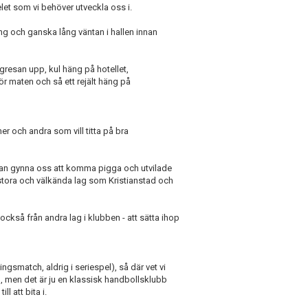
pelet som vi behöver utveckla oss i.
ing och ganska lång väntan i hallen innan
ågresan upp, kul häng på hotellet,
ör maten och så ett rejält häng på
er och andra som vill titta på bra
t kan gynna oss att komma pigga och utvilade
a stora och välkända lag som Kristianstad och
 också från andra lag i klubben - att sätta ihop
ingsmatch, aldrig i seriespel), så där vet vi
p, men det är ju en klassisk handbollsklubb
ll att bita i.