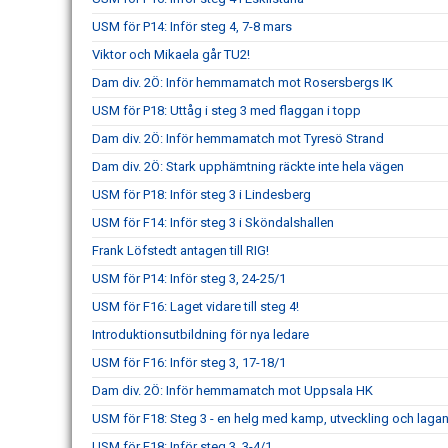
USM för P14: Inför steg 4, 7-8 mars
Viktor och Mikaela går TU2!
Dam div. 2Ö: Inför hemmamatch mot Rosersbergs IK
USM för P18: Uttåg i steg 3 med flaggan i topp
Dam div. 2Ö: Inför hemmamatch mot Tyresö Strand
Dam div. 2Ö: Stark upphämtning räckte inte hela vägen
USM för P18: Inför steg 3 i Lindesberg
USM för F14: Inför steg 3 i Sköndalshallen
Frank Löfstedt antagen till RIG!
USM för P14: Inför steg 3, 24-25/1
USM för F16: Laget vidare till steg 4!
Introduktionsutbildning för nya ledare
USM för F16: Inför steg 3, 17-18/1
Dam div. 2Ö: Inför hemmamatch mot Uppsala HK
USM för F18: Steg 3 - en helg med kamp, utveckling och laga
USM för F18: Inför steg 3, 3-4/1