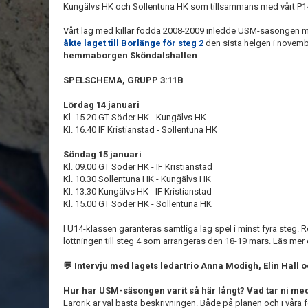
Kungälvs HK och Sollentuna HK som tillsammans med vårt P14-
Vårt lag med killar födda 2008-2009 inledde USM-säsongen
åkte laget till Borlänge för steg 2
den sista helgen i novemb
hemmaborgen Sköndalshallen
.
SPELSCHEMA, GRUPP 3:11B
Lördag 14 januari
Kl. 15.20 GT Söder HK - Kungälvs HK
Kl. 16.40 IF Kristianstad - Sollentuna HK
Söndag 15 januari
Kl. 09.00 GT Söder HK - IF Kristianstad
Kl. 10.30 Sollentuna HK - Kungälvs HK
Kl. 13.30 Kungälvs HK - IF Kristianstad
Kl. 15.00 GT Söder HK - Sollentuna HK
I U14-klassen garanteras samtliga lag spel i minst fyra steg. Res
lottningen till steg 4 som arrangeras den 18-19 mars. Läs m
💬 Intervju med lagets ledartrio Anna Modigh, Elin Hall 
Hur har USM-säsongen varit så här långt? Vad tar ni med
Lärorik är väl bästa beskrivningen. Både på planen och i våra f